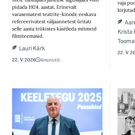
vaja pu
pidada 1924. aastat. Erinevalt
kirjutad
varasematest teatrite-kinode eeskava
refereerivatest väljaannetest üritati
Aare
selle aasta trükistes käsitleda mitmeid
Krista
filmiteemasid.
Toomas
Lauri Kärk
22. V 2
22. V 2026
4
minutit