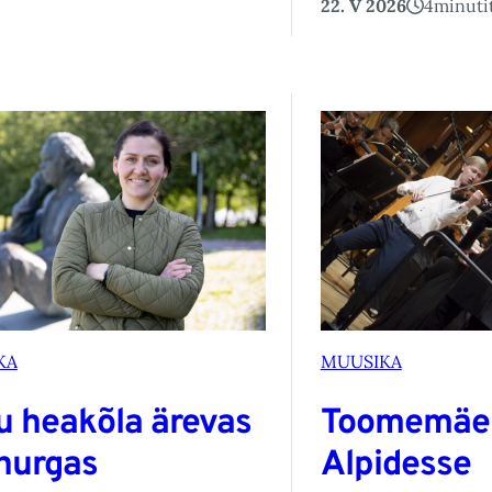
22. V 2026
4
minuti
KA
MUUSIKA
u heakõla ärevas
Toomemäe
inurgas
Alpidesse