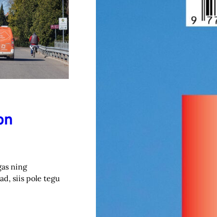
on
gas ning
d, siis pole tegu