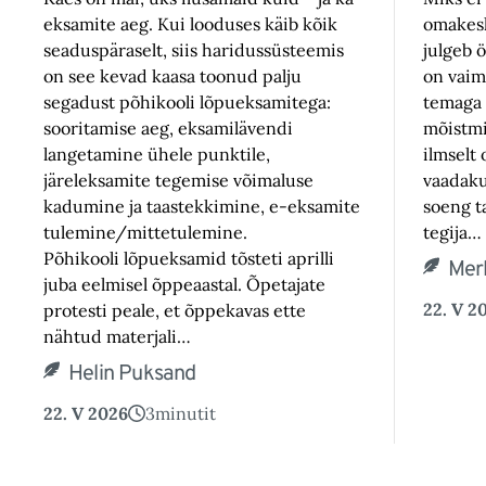
eksamite aeg. Kui looduses käib kõik
omakesk
seaduspäraselt, siis haridussüsteemis
julgeb ö
on see kevad kaasa toonud palju
on vaims
segadust põhikooli lõpueksamitega:
temaga 
sooritamise aeg, eksamilävendi
mõistmi
langetamine ühele punktile,
ilmselt 
järeleksamite tegemise võimaluse
vaadaku,
kadumine ja taastekkimine, e-eksamite
soeng ta
tulemine/mittetulemine.
tegija…
Põhikooli lõpueksamid tõsteti aprilli
Mer
juba eelmisel õppeaastal. Õpetajate
22. V 2
protesti peale, et õppekavas ette
nähtud materjali…
Helin Puksand
22. V 2026
3
minutit