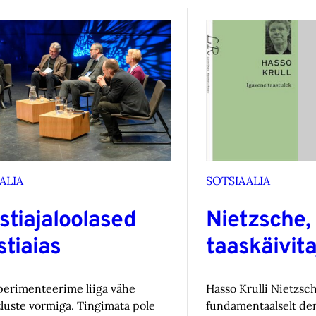
ALIA
SOTSIAALIA
stiajaloolased
Nietzsche,
tiaias
taaskäivita
erimenteerime liiga vähe
Hasso Krulli Nietzsc
tluste vormiga. Tingimata pole
fundamentaalselt dem