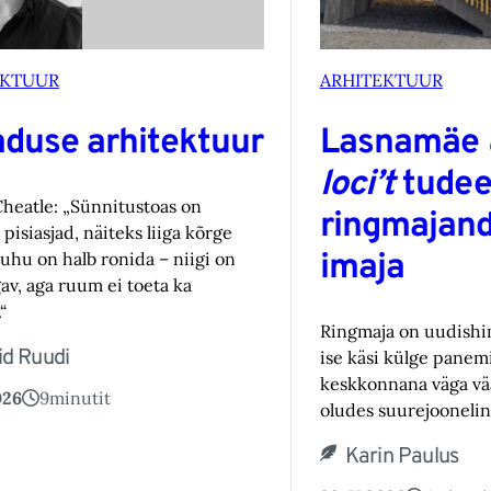
EKTUUR
ARHITEKTUUR
duse arhitektuur
Lasnamäe
loci’t
tudee
eatle: „Sünnitustoas on
ringmajand
 pisiasjad, näiteks liiga kõrge
imaja
kuhu on halb ronida – niigi on
v, aga ruum ei toeta ka
“
Ringmaja on uudishi
id Ruudi
ise käsi külge panemi
keskkonnana väga vää
026
9
minutit
oludes suurejoonelin
Karin Paulus