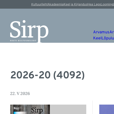
Kultuurileht
Akadeemia
Keel ja Kirjandus
Hea Laps
Looming
Arvamus
Ar
Keel
Lõpul
2026-20 (4092)
22. V 2026