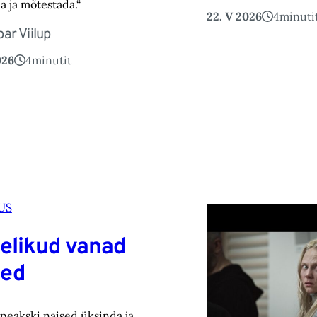
a ja mõtestada.“
22. V 2026
4
minuti
ar Viilup
026
4
minutit
US
elikud vanad
sed
 peakski naised üksinda ja