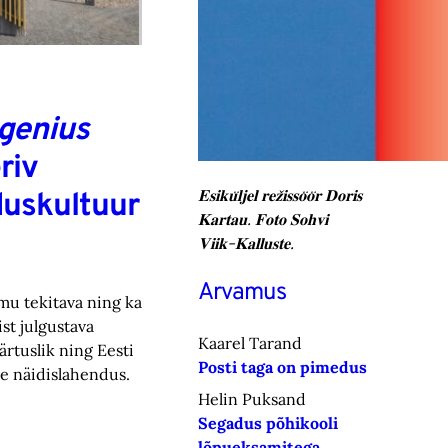
genius
riv
𝐄𝐬𝐢𝐤𝐮̈𝐥𝐣𝐞𝐥 𝐫𝐞𝐳̌𝐢𝐬𝐬𝐨̈𝐨̈𝐫 𝐃𝐨𝐫𝐢𝐬
uskultuur
𝐊𝐚𝐫𝐭𝐚𝐮. 𝐅𝐨𝐭𝐨 𝐒𝐨𝐡𝐯𝐢
𝐕𝐢𝐢𝐤-𝐊𝐚𝐥𝐥𝐮𝐬𝐭𝐞.
Arvamus
mu tekitava ning ka
st julgustava
Kaarel Tarand
rtuslik ning Eesti
Posti taga on pimedus
e näidislahendus.
Helin Puksand
Segadus põhikooli
lõpueksamitega