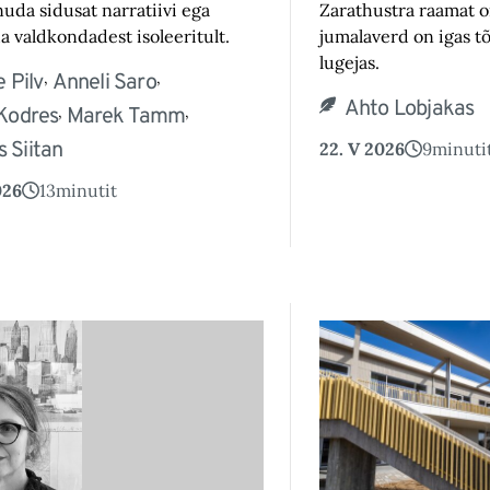
nuda sidusat narratiivi ega
Zarathustra raamat o
a valdkondadest isoleeritult.
jumalaverd on igas tõ
lugejas.
,
,
 Pilv
Anneli Saro
Ahto Lobjakas
,
,
 Kodres
Marek Tamm
 Siitan
22. V 2026
9
minuti
026
13
minutit