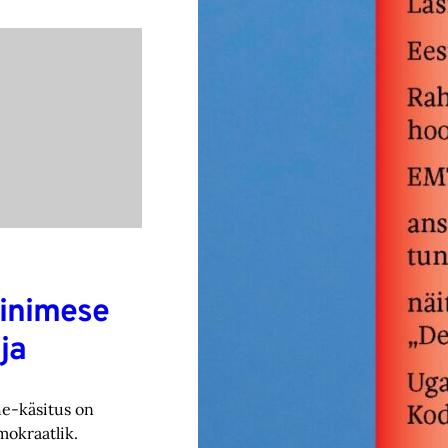
 inimese
ja
he-käsitus on
okraatlik.