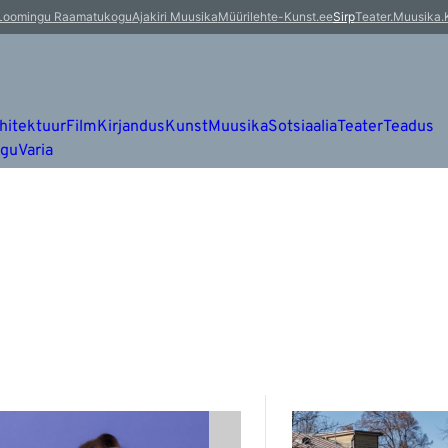
Loomingu Raamatukogu
Ajakiri Muusika
Müürileht
e-Kunst.ee
Sirp
Teater.Muusika.
hitektuur
Film
Kirjandus
Kunst
Muusika
Sotsiaalia
Teater
Teadus
ugu
Varia