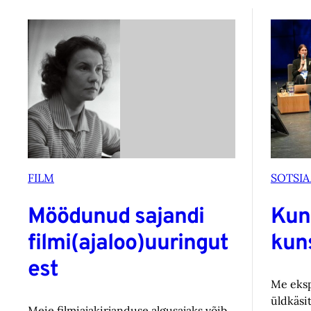
FILM
SOTSIA
Möödunud sajandi
Kun
filmi(ajaloo)uuringut
kuns
est
Me eksp
üldkäsi
Meie filmiajakirjanduse algusajaks võib