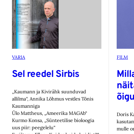
VARIA
FILM
Sel reedel Sirbis
Mill
näi
„Kaumann ja Kivirähk suunduvad
õig
allilma“, Annika Lõhmus vestles Tõnis
Kaumanniga
Ülo Mattheus, „Ameerika MAGAb“
Doris Ka
Kurmo Konsa, „Sünteetilise bioloogia
kasutami
uus piir: peegelelu“
mulle on