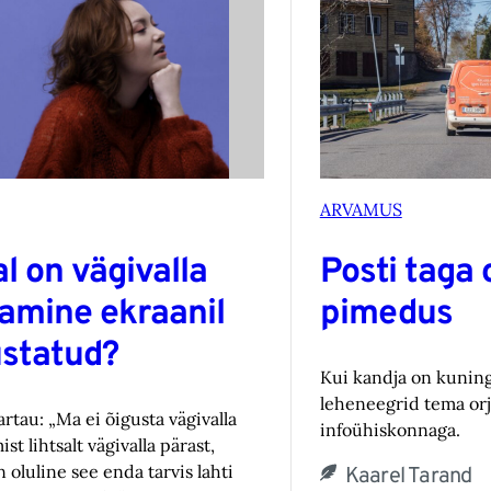
ARVAMUS
al on vägivalla
Posti taga 
tamine ekraanil
pimedus
ustatud?
Kui kandja on kunin
leheneegrid tema orja
rtau: „Ma ei õigusta vägivalla
infoühiskonnaga.
st lihtsalt vägivalla pärast,
 oluline see enda tarvis lahti
Kaarel Tarand