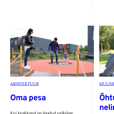
ARHITEKTUUR
MUUSI
Oma pesa
Õht
nel
Kui keskkond on loodud eelkõige