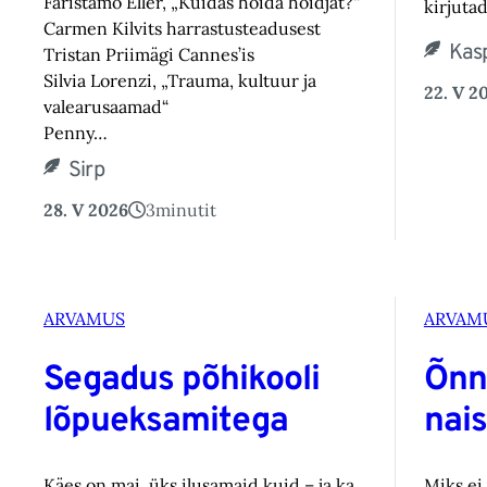
Farištamo Eller, „Kuidas hoida hoidjat?“
kirjutad
Carmen Kilvits harrastusteadusest
Kasp
Tristan Priimägi Cannes’is
Silvia Lorenzi, „Trauma, kultuur ja
22. V 2
valearusaamad“
Penny…
Sirp
28. V 2026
3
minutit
ARVAMUS
ARVAM
Segadus põhikooli
Õnn
lõpueksamitega
nai
Käes on mai, üks ilusamaid kuid – ja ka
Miks ei