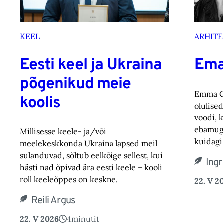
KEEL
ARHIT
Eesti keel ja Ukraina
Ema
põgenikud meie
Emma Ch
koolis
olulised
voodi, 
ebamuga
Millisesse keele- ja/või
kuidagi.
meelekeskkonda Ukraina lapsed meil
sulanduvad, sõltub eelkõige sellest, kui
Ingr
hästi nad õpivad ära eesti keele – kooli
roll keeleõppes on keskne.
22. V 2
Reili Argus
22. V 2026
4
minutit