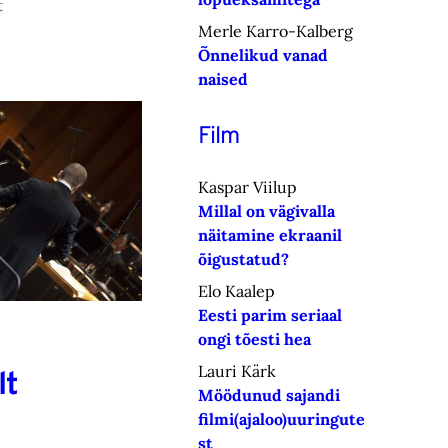
t
Merle Karro-Kalberg
Õnnelikud vanad
naised
Film
Kaspar Viilup
Millal on vägivalla
näitamine ekraanil
õigustatud?
Elo Kaalep
Eesti parim seriaal
ongi tõesti hea
Lauri Kärk
lt
Möödunud sajandi
filmi(ajaloo)uuringute
st