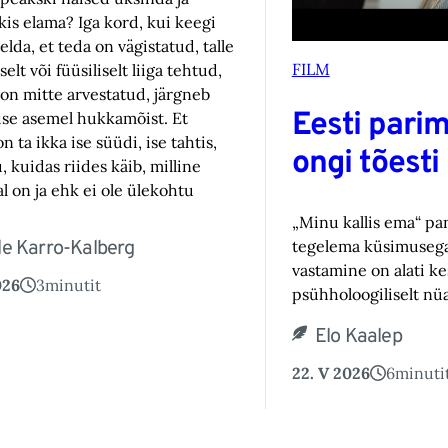
is elama? Iga kord, kui keegi
elda, et teda on vägistatud, talle
FILM
elt või füüsiliselt liiga tehtud,
on mitte arvestatud, järgneb
Eesti parim
se asemel hukkamõist. Et
on ta ikka ise süüdi, ise tahtis,
ongi tõesti
 kuidas riides käib, milline
l on ja ehk ei ole ülekohtu
„Minu kallis ema“ pa
le Karro-Kalberg
tegelema küsimusega 
vastamine on alati k
026
3
minutit
psühholoogiliselt nü
Elo Kaalep
22. V 2026
6
minuti