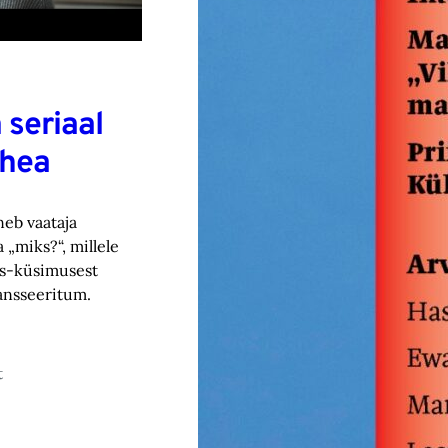
 seriaal
 hea
neb vaataja
„miks?“, millele
es-küsimusest
ansseeritum.
t