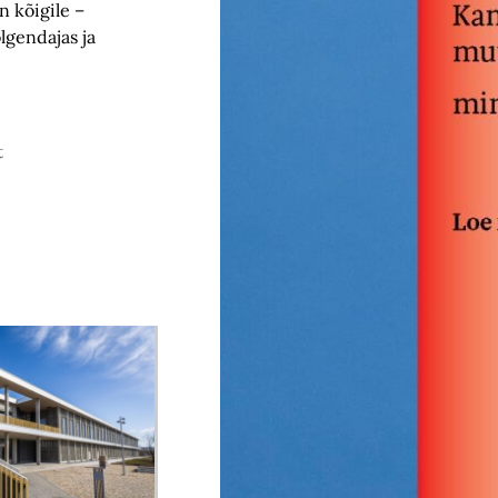
n kõigile –
lgendajas ja
t