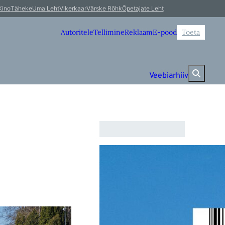
Kino
Täheke
Uma Leht
Vikerkaar
Värske Rõhk
Õpetajate Leht
Autoritele
Tellimine
Reklaam
E-pood
Toeta
Veebiarhiiv