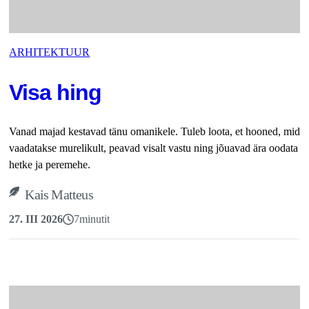
ARHITEKTUUR
Visa hing
Vanad majad kestavad tänu omanikele. Tuleb loota, et hooned, mida
vaadatakse murelikult, peavad visalt vastu ning jõuavad ära oodata õ
hetke ja peremehe.
Kais Matteus
27. III 2026
7
minutit