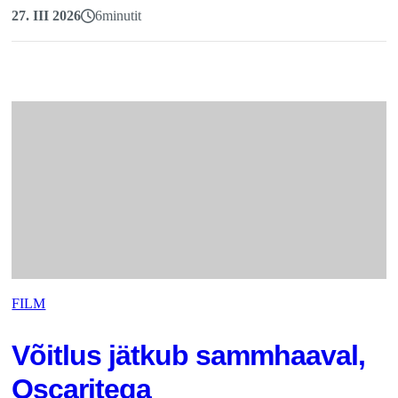
27. III 2026
6
minutit
FILM
Võitlus jätkub sammhaaval,
Oscaritega