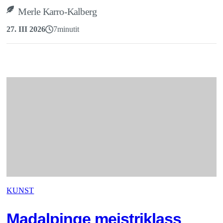
Merle Karro-Kalberg
27. III 2026
7
minutit
KUNST
Madalpinge meistriklass