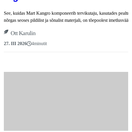
See, kuidas Mart Kangro komponeerib tervikutaju, kasutades pealtn
nõrgas seoses pildilist ja sõnalist materjali, on tõepoolest imetlusväär
Ott Karulin
27. III 2026
4
minutit