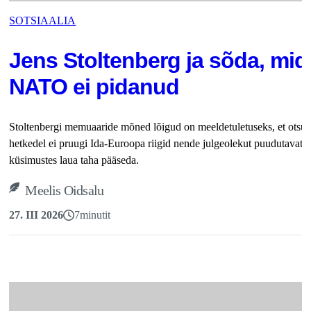
SOTSIAALIA
Jens Stoltenberg ja sõda, mid
NATO ei pidanud
Stoltenbergi memuaaride mõned lõigud on meeldetuletuseks, et otsus
hetkedel ei pruugi Ida-Euroopa riigid nende julgeolekut puudutavate
küsimustes laua taha pääseda.
Meelis Oidsalu
27. III 2026
7
minutit