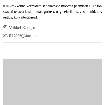
Kui keskkonna korraldamist hakatakse mõõtma peamiselt CO2 tonni
saavad teistest keskkonnateguritest, nagu elurikkus, vesi, muld, tervis
õiglus, kõrvaltegelased.
Mihkel Kangur
27. III 2026
4
minutit