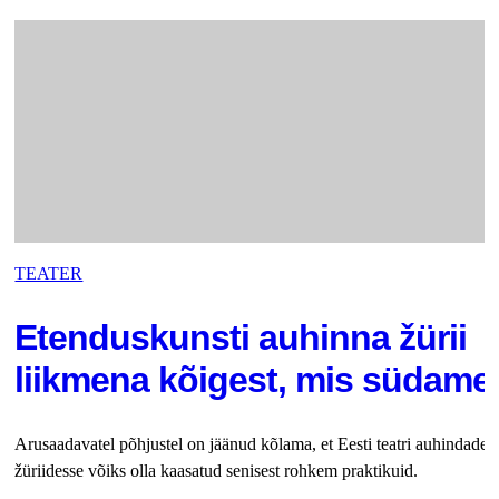
TEATER
Etenduskunsti auhinna žürii
liikmena kõigest, mis südame
Arusaadavatel põhjustel on jäänud kõlama, et Eesti teatri auhindade
žüriidesse võiks olla kaasatud senisest rohkem praktikuid.