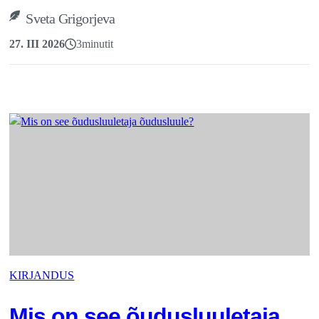
Sveta Grigorjeva
27. III 2026
3
minutit
KIRJANDUS
Mis on see õudusluuletaja