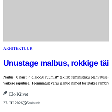
ARHITEKTUUR
Unustage malbus, rokkige täi
Näitus „8 naist. 4 dialoogi ruumist“ tekitab feministliku plahvatuse a
väikese raputuse. Teenimatult varju jäänud nimed tõstetakse rambiva
Elo Kiivet
27. III 2026
5
minutit