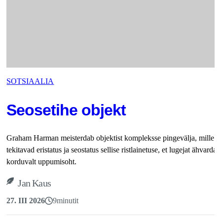
SOTSIAALIA
Seosetihe objekt
Graham Harman meisterdab objektist kompleksse pingevälja, mille p
tekitavad eristatus ja seostatus sellise ristlainetuse, et lugejat ähvardab
korduvalt uppumisoht.
Jan Kaus
27. III 2026
9
minutit