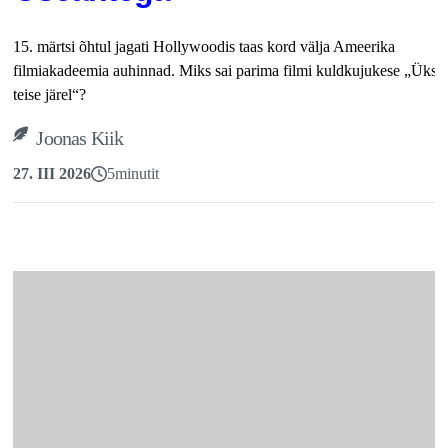
15. märtsi õhtul jagati Hollywoodis taas kord välja Ameerika
filmiakadeemia auhinnad. Miks sai parima filmi kuldkujukese „Üks v
teise järel“?
Joonas Kiik
27. III 2026
5
minutit