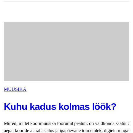
MUUSIKA
Kuhu kadus kolmas löök?
Mured, millel koorimuusika foorumil peatuti, on valdkonda saatnud 
aega: kooride alarahastatus ja igapäevane toimetulek, digielu mugavu