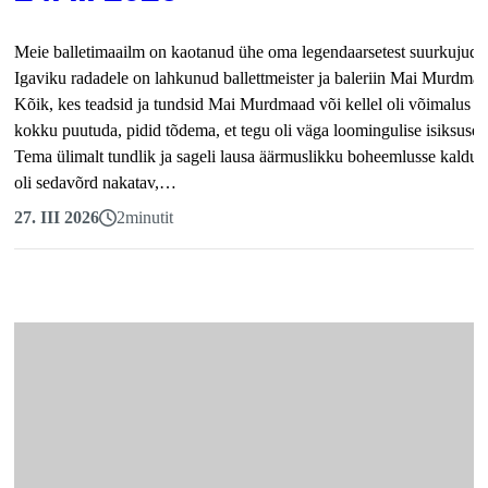
Meie balletimaailm on kaotanud ühe oma legendaarsetest suurkujudes
Igaviku radadele on lahkunud ballettmeister ja baleriin Mai Murdmaa
Kõik, kes teadsid ja tundsid Mai Murdmaad või kellel oli võimalus 
kokku puutuda, pidid tõdema, et tegu oli väga loomingulise isiksuseg
Tema ülimalt tundlik ja sageli lausa äärmuslikku boheemlusse kalduv
oli sedavõrd nakatav,…
27. III 2026
2
minutit