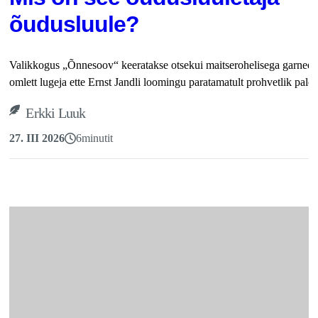
õudusluule?
Valikkogus „Õnnesoov“ keeratakse otsekui maitserohelisega garneer
omlett lugeja ette Ernst Jandli loomingu paratamatult prohvetlik pale.
Erkki Luuk
27. III 2026
6
minutit