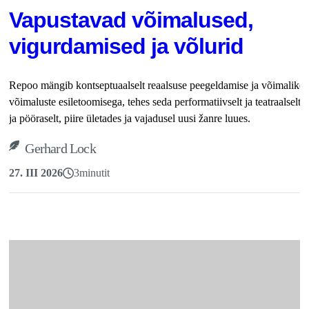
Vapustavad võimalused,
vigurdamised ja võlurid
Repoo mängib kontseptuaalselt reaalsuse peegeldamise ja võimalike
võimaluste esiletoomisega, tehes seda performatiivselt ja teatraalselt, 
ja pööraselt, piire ületades ja vajadusel uusi žanre luues.
Gerhard Lock
27. III 2026
3
minutit