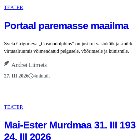
TEATER
Portaal paremasse maailma
Sveta Grigorjeva „Cosmodolphins“ on justkui vastukäik ja -mürk
virtuaalruumis võimendatud pelgusele, võõritusele ja künismile.
Andrei Liimets
27. III 2026
4
minutit
TEATER
Mai-Ester Murdmaa 31. III 1938
24. III 2026