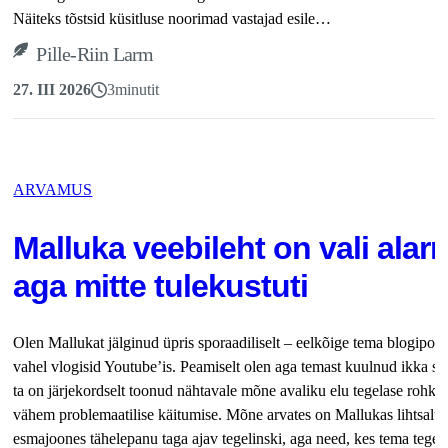
Näiteks tõstsid küsitluse noorimad vastajad esile…
Pille-Riin Larm
27. III 2026
3
minutit
ARVAMUS
Malluka veebileht on vali alar
aga mitte tulekustuti
Olen Mallukat jälginud üpris sporaadiliselt – eelkõige tema blogiposti
vahel vlogisid Youtube’is. Peamiselt olen aga temast kuulnud ikka sii
ta on järjekordselt toonud nähtavale mõne avaliku elu tegelase rohke
vähem problemaatilise käitumise. Mõne arvates on Mallukas lihtsalt 
esmajoones tähelepanu taga ajav tegelinski, aga need, kes tema teg