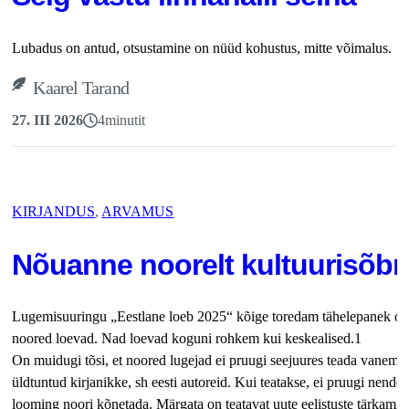
Lubadus on antud, otsustamine on nüüd kohustus, mitte võimalus.
Kaarel Tarand
27. III 2026
4
minutit
KIRJANDUS
, 
ARVAMUS
Nõuanne noorelt kultuurisõbra
Lugemisuuringu „Eestlane loeb 2025“ kõige toredam tähelepanek on 
noored loevad. Nad loevad koguni rohkem kui keskealised.1
On muidugi tõsi, et noored lugejad ei pruugi seejuures teada vanemat
üldtuntud kirjanikke, sh eesti autoreid. Kui teatakse, ei pruugi nende
looming noori kõnetada. Märgata on teatavat uute eelistuste tärkamist