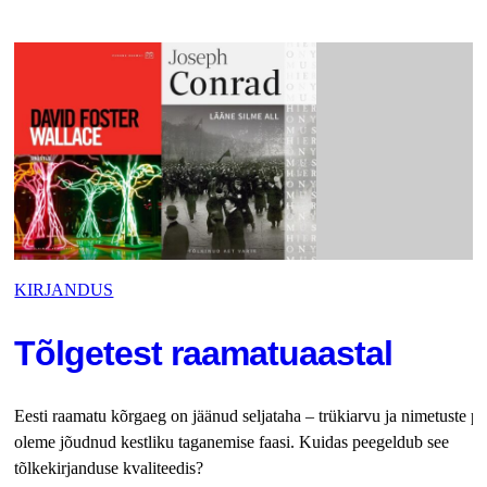
KIRJANDUS
Tõlgetest raamatuaastal
Eesti raamatu kõrgaeg on jäänud seljataha – trükiarvu ja nimetuste po
oleme jõudnud kestliku taganemise faasi. Kuidas peegeldub see
tõlkekirjanduse kvaliteedis?