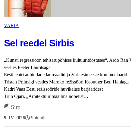
VARIA
Sel reedel Sirbis
„Kunsti regressioon tehisarupõhises kultuuritööstuses“, Ardo Ran Va
vestles Peeter Lauritsaga
Eesti teatri auhindade laureaadid ja žürii esimeeste kommentaarid
Tristan Priimägi vestles Maroko režissööri Kaouther Ben Haniaga
Kadri Vaas Eesti režissööride huvikaitse barjääridest
Triin Ojari, „Arhitektuurimaailma nobelist…
Sirp
9. IV 2026
3
minutit