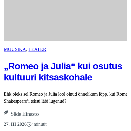
MUUSIKA
, 
TEATER
„Romeo ja Julia“ kui osutus
kultuuri kitsaskohale
Ehk oleks sel Romeo ja Julia lool olnud õnnelikum lõpp, kui Romeo
Shakespeare’i teksti läbi lugenud?
Säde Einasto
27. III 2026
4
minutit