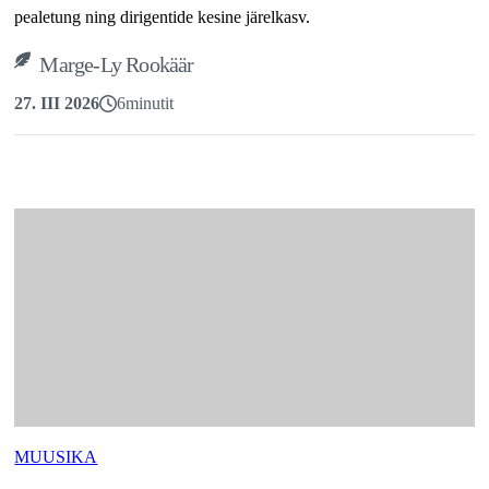
pealetung ning dirigentide kesine järelkasv.
Marge-Ly Rookäär
27. III 2026
6
minutit
MUUSIKA