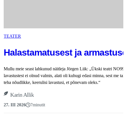
TEATER
Halastamatusest ja armastuse
Mullu meie seast lahkunud näitleja Jörgen Liik: „Ükski teatri NO99
lavastustest ei olnud valmis, alati oli kuhugi edasi minna, sest me tah
teha nõudlikke, keerulisi lavastusi, et põnevam oleks.“
Karin Allik
27. III 2026
7
minutit