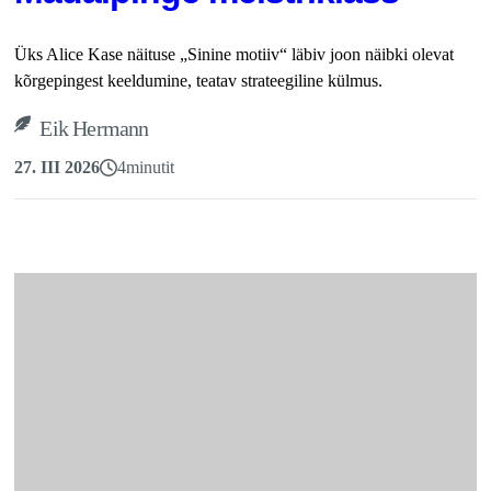
Üks Alice Kase näituse „Sinine motiiv“ läbiv joon näibki olevat
kõrgepingest keeldumine, teatav strateegiline külmus.
Eik Hermann
27. III 2026
4
minutit