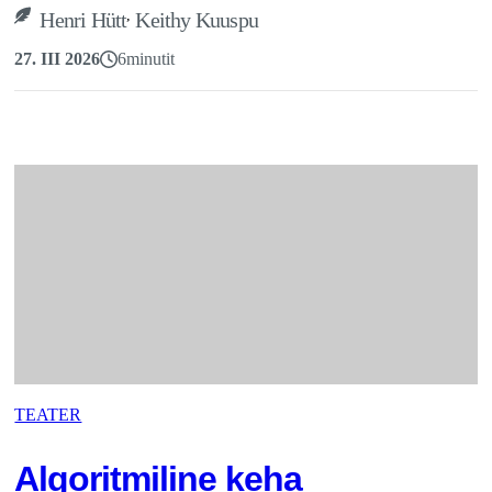
,
Henri Hütt
Keithy Kuuspu
27. III 2026
6
minutit
TEATER
Algoritmiline keha