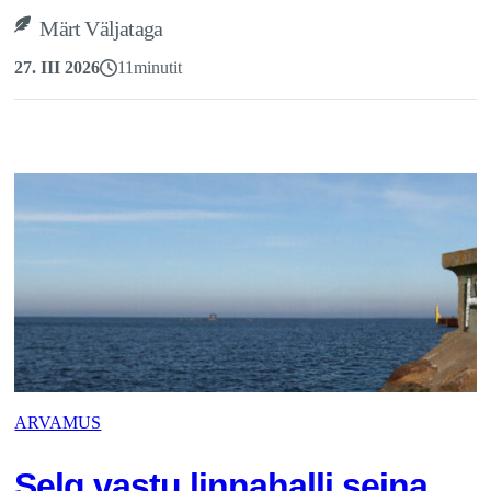
Märt Väljataga
27. III 2026
11
minutit
ARVAMUS
Selg vastu linnahalli seina