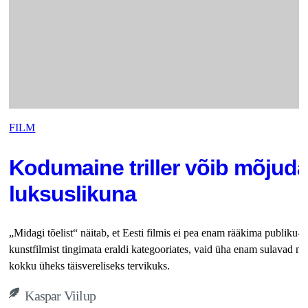
FILM
Kodumaine triller võib mõjuda
luksuslikuna
„Midagi tõelist“ näitab, et Eesti filmis ei pea enam rääkima publiku- j
kunstfilmist tingimata eraldi kategooriates, vaid üha enam sulavad ne
kokku üheks täisvereliseks tervikuks.
Kaspar Viilup