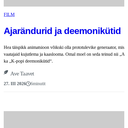
FILM
Ajarändurid ja deemonikütid
Hea täispikk animatsioon võikski olla prototulevike generaator, mis 
vaatajaid kujutlema ja kaaslooma. Omal moel on seda teinud nii „Ar
ka „K-popi deemonikütid“.
Ave Taavet
27. III 2026
6
minutit