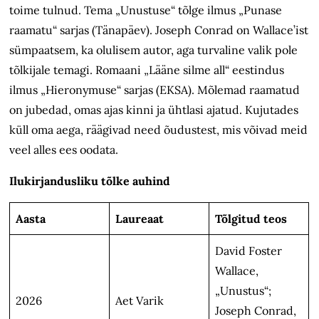
toime tulnud. Tema „Unustuse“ tõlge ilmus „Punase
raamatu“ sarjas (Tänapäev). Joseph Conrad on Wallace’ist
sümpaatsem, ka olulisem autor, aga turvaline valik pole
tõlkijale temagi. Romaani „Lääne silme all“ eestindus
ilmus „Hieronymuse“ sarjas (EKSA). Mõlemad raamatud
on jubedad, omas ajas kinni ja ühtlasi ajatud. Kujutades
küll oma aega, räägivad need õudustest, mis võivad meid
veel alles ees oodata.
Ilukirjandusliku tõlke auhind
Aasta
Laureaat
Tõlgitud teos
David Foster
Wallace,
„Unustus“;
2026
Aet Varik
Joseph Conrad,