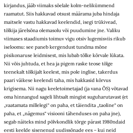
kirjandus, jääb viimaks sõelale kolm-nelikümmend
raamatut. Siis hakkavad otsust määrama juba hindaja
maitsele vastu hakkavad keelendid, isegi trükivead,
tõlkija järelsõna olemasolu või puudumine jne. Valiku
viimases staadiumis toimuv vigu otsiv lugemisviis rikub
iseloomu: see paneb kergendust tundma mõne
pisikonaruse leidmisest, mis lubab tõlke kõrvale lükata.
Nii võis juhtuda, et hea ja pigem raske teose tõlge
teenekalt tõlkijalt keelest, mis pole inglise, takerdus
paari väikese keelendi taha, mis hakkasid kõrvus
krigisema. Nii nagu keeletoimetajad (ja vana ÕS) võtavad
oma hinnangud sageli lihtsalt mingist suguharutavast (et
„vaatamata millelegi“ on paha, et täiendita „taoline“ on
paha, et „nägemus“ visiooni tähenduses on paha jne),
segab näiteks mind põlvkondlik tõrge pärast 1980ndaid
eesti keelde sisenenud uudissõnade ees – kui neid