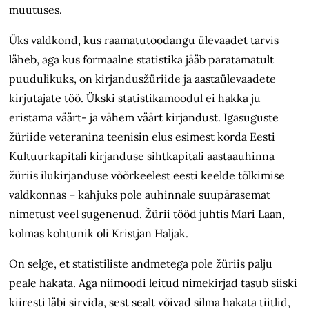
muutuses.
Üks valdkond, kus raamatutoodangu ülevaadet tarvis
läheb, aga kus formaalne statistika jääb paratamatult
puudulikuks, on kirjandusžüriide ja aastaülevaadete
kirjutajate töö. Ükski statistikamoodul ei hakka ju
eristama väärt- ja vähem väärt kirjandust. Igasuguste
žüriide veteranina teenisin elus esimest korda Eesti
Kultuurkapitali kirjanduse sihtkapitali aastaauhinna
žüriis ilukirjanduse võõrkeelest eesti keelde tõlkimise
valdkonnas – kahjuks pole auhinnale suupärasemat
nimetust veel sugenenud. Žürii tööd juhtis Mari Laan,
kolmas kohtunik oli Kristjan Haljak.
On selge, et statistiliste andmetega pole žüriis palju
peale hakata. Aga niimoodi leitud nimekirjad tasub siiski
kiiresti läbi sirvida, sest sealt võivad silma hakata tiitlid,