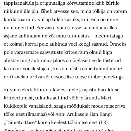
täppisanalüüs ja originaaliga kõrvutamine käib žüriile
niikuinii üle jõu, läheb arvesse see, mida tõlkija on varem
korda saatnud. Küllap tuleb kasuks, kui teda on enne
nomineeritud. Seevastu võib šansse kahandada alles
äsjane auhindamine või muu tunnustus – meenutatagu,
et kolmel korral pole auhinda veel keegi saanud. Õnneks
pole varasemate saavutuste kriteerium olnud liiga
ahistav ning auhinna ajaloos on õiglaselt esile tõstetud
ka noori või alustajaid, kes on hästi toime tulnud mõne
eriti kaelamurdva või eksootilise teose ümberpanekuga.
5) Kui oleks lähtutud üksnes keele ja ajastu harulduse
kriteeriumist, tulnuks auhind võib-olla anda Mart
Kuldkepile vanaislandi saaga mõõdukalt moderniseeriva
tõlke eest (Ilmamaa) või Anni Arukasele Han Kangi
„Taimetoitlase“ korea keelest tõlkimise eest (LR).
Tõenäoselt kaalus mõlemal puhul kriteerium 4 üles