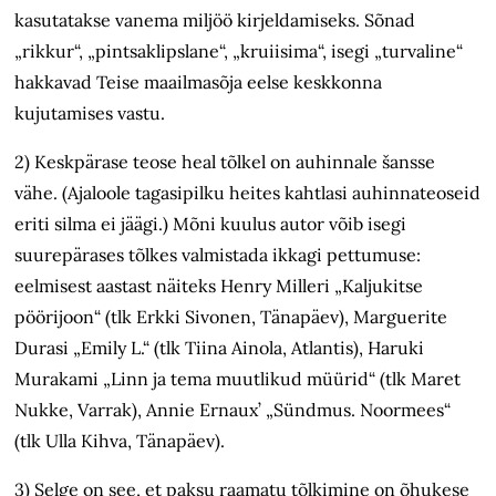
kasutatakse vanema miljöö kirjeldamiseks. Sõnad
„rikkur“, „pintsak­lipslane“, „kruiisima“, isegi „turvaline“
hakkavad Teise maailmasõja eelse keskkonna
kujutamises vastu.
2) Keskpärase teose heal tõlkel on auhinnale šansse
vähe. (Ajaloole tagasipilku heites kahtlasi auhinnateoseid
eriti silma ei jäägi.) Mõni kuulus autor võib isegi
suurepärases tõlkes valmistada ikkagi pettumuse:
eelmisest aastast näiteks Henry Milleri „Kaljukitse
pöörijoon“ (tlk Erkki Sivonen, Tänapäev), Marguerite
Durasi „Emily L.“ (tlk Tiina Ainola, Atlantis), Haruki
Murakami „Linn ja tema muutlikud müürid“ (tlk Maret
Nukke, Varrak), Annie Ernaux’ „Sündmus. Noormees“
(tlk Ulla Kihva, Tänapäev).
3) Selge on see, et paksu raamatu tõlkimine on õhukese