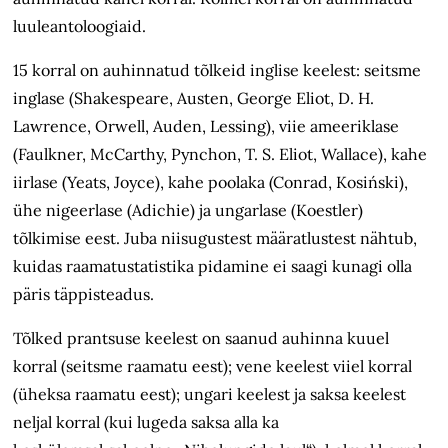
luuleantoloogiaid.
15 korral on auhinnatud tõlkeid inglise keelest: seitsme
inglase (Shakespeare, Austen, George Eliot, D. H.
Lawrence, Orwell, Auden, Lessing), viie ameeriklase
(Faulkner, McCarthy, Pyn­chon, T. S. Eliot, Wallace), kahe
iirlase (Yeats, Joyce), kahe poolaka (Conrad, Kosiński),
ühe nigeerlase (Adichie) ja ungarlase (Koestler)
tõlkimise eest. Juba niisugustest määratlustest nähtub,
kuidas raamatustatistika pidamine ei saagi kunagi olla
päris täppisteadus.
Tõlked prantsuse keelest on saanud auhinna kuuel
korral (seitsme raamatu eest); vene keelest viiel korral
(üheksa raamatu eest); ungari keelest ja saksa keelest
neljal korral (kui lugeda saksa alla ka