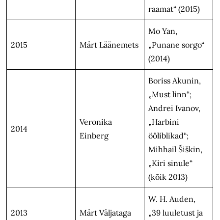
raamat“ (2015)
Mo Yan,
2015
Märt Läänemets
„Punane sorgo“
(2014)
Boriss Akunin,
„Must linn“;
Andrei Ivanov,
Veronika
„Harbini
2014
Einberg
ööliblikad“;
Mihhail Šiškin,
„Kiri sinule“
(kõik 2013)
W. H. Auden,
2013
Märt Väljataga
„39 luuletust ja