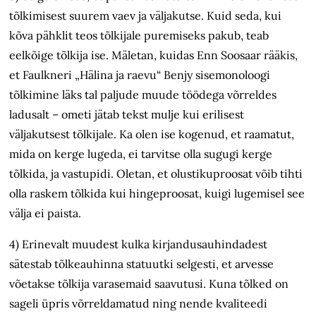
tõlkimisest suurem vaev ja väljakutse. Kuid seda, kui
kõva pähklit teos tõlkijale puremiseks pakub, teab
eelkõige tõlkija ise. Mäletan, kuidas Enn Soosaar rääkis,
et Faulkneri „Hälina ja raevu“ Benjy sisemonoloogi
tõlkimine läks tal paljude muude töödega võrreldes
ladusalt – ometi jätab tekst mulje kui erilisest
väljakutsest tõlkijale. Ka olen ise kogenud, et raamatut,
mida on kerge lugeda, ei tarvitse olla sugugi kerge
tõlkida, ja vastupidi. Oletan, et olustikuproosat võib tihti
olla raskem tõlkida kui hingeproosat, kuigi lugemisel see
välja ei paista.
4) Erinevalt muudest kulka kirjandusauhindadest
sätestab tõlkeauhinna statuutki selgesti, et arvesse
võetakse tõlkija varasemaid saavutusi. Kuna tõlked on
sageli üpris võrreldamatud ning nende kvaliteedi