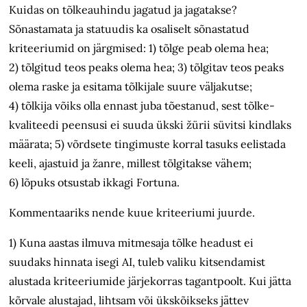
Kuidas on tõlkeauhindu jagatud ja jagatakse?
Sõnastamata ja statuudis ka osaliselt sõnastatud
kriteeriumid on järgmised: 1) tõlge peab olema hea;
2) tõlgitud teos peaks olema hea; 3) tõlgitav teos peaks
olema raske ja esitama tõlkijale suure väljakutse;
4) tõlkija võiks olla ennast juba tõestanud, sest tõlke­
kvaliteedi peensusi ei suuda ükski žürii süvitsi kindlaks
määrata; 5) võrdsete tingimuste korral tasuks eelistada
keeli, ajastuid ja žanre, millest tõlgitakse vähem;
6) lõpuks otsustab ikkagi Fortuna.
Kommentaariks nende kuue kriteeriumi juurde.
1) Kuna aastas ilmuva mitmesaja tõlke headust ei
suudaks hinnata isegi AI, tuleb valiku kitsendamist
alustada kriteeriumide järjekorras tagantpoolt. Kui jätta
kõrvale alustajad, lihtsam või ükskõikseks jättev