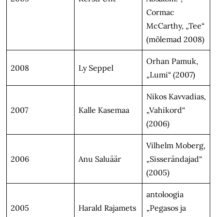
Cormac
McCarthy, „Tee“
(mõlemad 2008)
Orhan Pamuk,
2008
Ly Seppel
„Lumi“ (2007)
Nikos Kavvadias,
2007
Kalle Kasemaa
„Vahikord“
(2006)
Vilhelm Moberg,
2006
Anu Saluäär
„Sisserändajad“
(2005)
antoloogia
2005
Harald Rajamets
„Pegasos ja