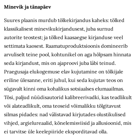
Minevik ja tänapäev
Suures plaanis murdub tõlkekirjandus kaheks: tõlked
klassikalisest mineviku­kirjandusest, juba surnud
autorite teostest; ja tõlked kaasaegse kirjanduse veel
settimata kaosest. Raamatuproduktsioonis domineerib
arvuliselt teine pool, kohtunikel on aga hõlpsam hinnata
seda kirjandust, mis on ajaproovi juba läbi teinud.
Praegusaja elukogemuse elav kujutamine on tõlkijale
eriline ülesanne, eriti juhul, kui seda kujutav teos on
sügavalt kinni oma kohalikus sotsiaalses elumaailmas.
Tõsi, paljud nüüdisautorid kalibreerivadki, kas teadlikult
või alateadlikult, oma teoseid võimalikku tõlgitavust
silmas pidades: nad välistavad kirjutades olustikulised
vihjed, argielureaalid, kõnelemisviisid ja allusioonid, mis
ei tarvitse üle keelepiiride eksporditavad olla.