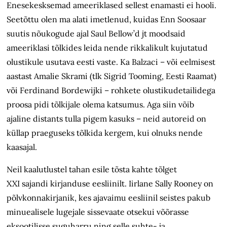
Enesekesksemad ameeriklased sellest enamasti ei hooli.
Seetõttu olen ma alati imetlenud, kuidas Enn Soosaar
suutis nõukogude ajal Saul Bellow’d jt moodsaid
ameeriklasi tõlkides leida nende rikkalikult kujutatud
olustikule usutava eesti vaste. Ka Balzaci – või eelmisest
aastast Amalie Skrami (tlk Sigrid Tooming, Eesti Raamat)
või Ferdinand Bordewijki – rohkete olustikudetailidega
proosa pidi tõlkijale olema katsumus. Aga siin võib
ajaline distants tulla pigem kasuks – neid autoreid on
küllap praeguseks tõlkida kergem, kui olnuks nende
kaasajal.
Neil kaalutlustel tahan esile tõsta kahte tõlget
XXI sajandi kirjanduse eesliinilt. Iirlane Sally Rooney on
põlvkonna­kirjanik, kes ajavaimu eesliinil seistes pakub
minuealisele lugejale sissevaate otsekui võõrasse
eksootilisse suguharru ning selle suhte- ja