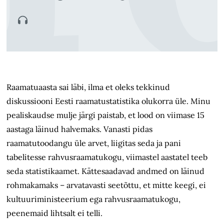
Raamatuaasta sai läbi, ilma et oleks tekkinud
diskussiooni Eesti raamatu­statistika olukorra üle. Minu
pealiskaudse mulje järgi paistab, et lood on viimase 15
aastaga läinud halvemaks. Vanasti pidas
raamatutoodangu üle arvet, liigitas seda ja pani
tabelitesse rahvusraamatukogu, viimastel aastatel teeb
seda statistikaamet. Kättesaadavad andmed on läinud
rohmakamaks – arvatavasti seetõttu, et mitte keegi, ei
kultuuriministeerium ega rahvusraamatukogu,
peenemaid lihtsalt ei telli.