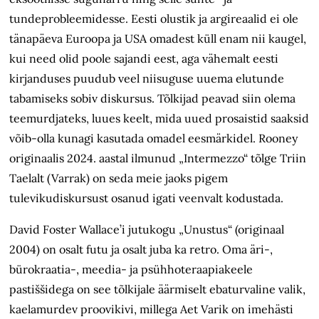
tundeprobleemidesse. Eesti olustik ja argireaalid ei ole
tänapäeva Euroopa ja USA omadest küll enam nii kaugel,
kui need olid poole sajandi eest, aga vähemalt eesti
kirjanduses puudub veel niisuguse uuema elutunde
tabamiseks sobiv diskursus. Tõlkijad peavad siin olema
teemurdjateks, luues keelt, mida uued prosaistid saaksid
võib-olla kunagi kasutada omadel eesmärkidel. Rooney
originaalis 2024. aastal ilmunud „Intermezzo“ tõlge Triin
Taelalt (Varrak) on seda meie jaoks pigem
tulevikudiskursust osanud igati veenvalt kodustada.
David Foster Wallace’i jutukogu „Unustus“ (originaal
2004) on osalt futu ja osalt juba ka retro. Oma äri-,
bürokraatia-, meedia- ja psühhoteraapiakeele
pastiššidega on see tõlkijale äärmiselt ebaturvaline valik,
kaelamurdev proovikivi, millega Aet Varik on imehästi