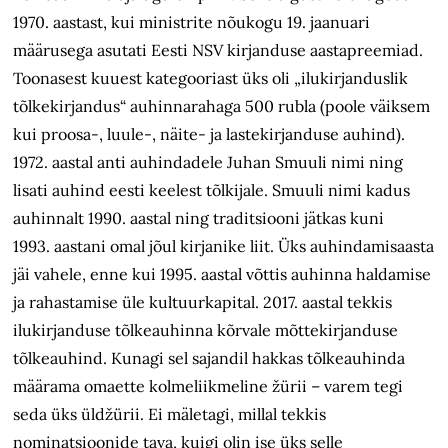
1970. aastast, kui ministrite nõukogu 19. jaanuari
määrusega asutati Eesti NSV kirjanduse aastapreemiad.
Toonasest kuuest kategooriast üks oli „ilukirjanduslik
tõlkekirjandus“ auhinnarahaga 500 rubla (poole väiksem
kui proosa-, luule-, näite- ja lastekirjanduse auhind).
1972. aastal anti auhindadele Juhan Smuuli nimi ning
lisati auhind eesti keelest tõlkijale. Smuuli nimi kadus
auhinnalt 1990. aastal ning traditsiooni jätkas kuni
1993. aastani omal jõul kirjanike liit. Üks auhindamisaasta
jäi vahele, enne kui 1995. aastal võttis auhinna haldamise
ja rahastamise üle kultuurkapital. 2017. aastal tekkis
ilukirjanduse tõlkeauhinna kõrvale mõttekirjanduse
tõlkeauhind. Kunagi sel sajandil hakkas tõlkeauhinda
määrama omaette kolmeliikmeline žürii – varem tegi
seda üks üldžürii. Ei mäletagi, millal tekkis
nominatsioonide tava, kuigi olin ise üks selle