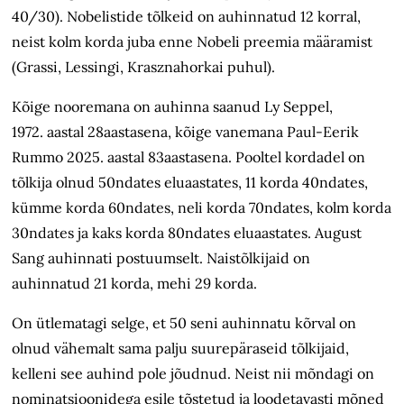
40/30). Nobelistide tõlkeid on auhinnatud 12 korral,
neist kolm korda juba enne Nobeli preemia määramist
(Grassi, Lessingi, Krasznahorkai puhul).
Kõige nooremana on auhinna saanud Ly Seppel,
1972. aastal 28aastasena, kõige vanemana Paul-Eerik
Rummo 2025. aastal 83aastasena. Pooltel kordadel on
tõlkija olnud 50ndates eluaastates, 11 korda 40ndates,
kümme korda 60ndates, neli korda 70ndates, kolm korda
30ndates ja kaks korda 80ndates eluaastates. August
Sang auhinnati postuumselt. Naistõlkijaid on
auhinnatud 21 korda, mehi 29 korda.
On ütlematagi selge, et 50 seni auhinnatu kõrval on
olnud vähemalt sama palju suurepäraseid tõlkijaid,
kelleni see auhind pole jõudnud. Neist nii mõndagi on
nominatsioonidega esile tõstetud ja loodetavasti mõned