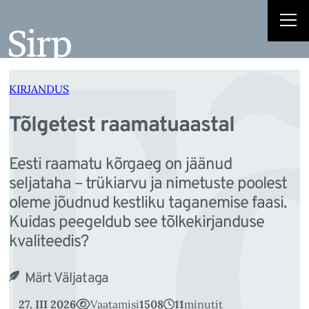
T
Liigu
sisu
juurde
KIRJANDUS
Tõlgetest raamatuaastal
Eesti raamatu kõrgaeg on jäänud
seljataha – trükiarvu ja nimetuste poolest
oleme jõudnud kestliku taganemise faasi.
Kuidas peegeldub see tõlkekirjanduse
kvaliteedis?
Märt Väljataga
27. III 2026
Vaatamisi
1508
11
minutit