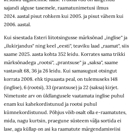
sajandi alguse tasemele, raamatunimetusi ilmus
2024. aastal pisut rohkem kui 2005. ja pisut vähem kui
2006. aastal.
Kui sisestada Esteri liitotsingusse märksõnad „inglise“ ja
„ilukirjandus“ ning keel „eesti“, teaviku laad „raamat“, siis
saame 2025. aasta kohta 352 leidu. Korrates sama trikki
märksõnadega „rootsi“, „prantsuse“ ja „saksa“, saame
vastavalt 68, 36 ja 26 leidu. Kui samasugust otsingut
korrata 2008. ehk tipuaasta peal, on tulemuseks 148
(inglise), 6 (rootsi), 33 (prantsuse) ja 22 (saksa) kirjet.
Nimetuste arv on üldlangusele vaatamata inglise puhul
enam kui kahekordistunud ja rootsi puhul
kümnekordistunud. Põhjus võib osalt olla e-raamatutes,
mida, nagu kurtsin, praegune süsteem välja sortida ei
lase, aga küllap on asi ka raamatute märgendamisviisi