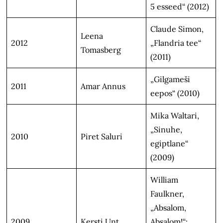
5 esseed“ (2012)
Claude Simon,
Leena
2012
„Flandria tee“
Tomasberg
(2011)
„Gilgameši
2011
Amar Annus
eepos“ (2010)
Mika Waltari,
„Sinuhe,
2010
Piret Saluri
egiptlane“
(2009)
William
Faulkner,
„Absalom,
2009
Kersti Unt
Absalom!“;