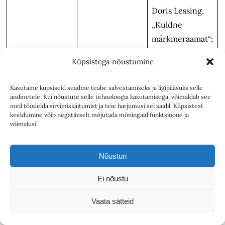
Doris Lessing,
„Kuldne
märkmeraamat“;
J. K. Rowling,
Küpsistega nõustumine
„Harry Potter ja
tarkade kivi“,
Kasutame küpsiseid seadme teabe salvestamiseks ja ligipääsuks selle
„Harry Potter ja
andmetele. Kui nõustute selle tehnoloogia kasutamisega, võimaldab see
2001
Krista Kaer
meil töödelda sirvimiskäitumist ja teie harjumusi sel saidil. Küpsistest
saladuste
keeldumine võib negatiivselt mõjutada mõningaid funktsioone ja
kamber“, „Harry
võimalusi.
Potter ja
Azkabani vang“
Nõustun
ja „Harry Potter
Ei nõustu
ja tulepeeker“
(kõik 2000)
Vaata sätteid
T. S. Eliot,
Paul-Eerik