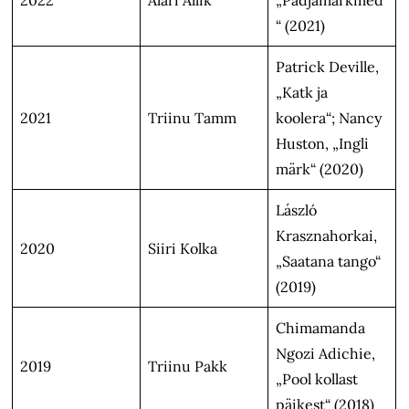
“ (2021)
Patrick Deville,
„Katk ja
2021
Triinu Tamm
koolera“; Nancy
Huston, „Ingli
märk“ (2020)
László
Krasznahorkai,
2020
Siiri Kolka
„Saatana tango“
(2019)
Chimamanda
Ngozi Adichie,
2019
Triinu Pakk
„Pool kollast
päikest“ (2018)