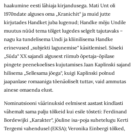
haakumine eesti lähiaja kirjandusega. Mati Unt oli
1970ndate alguses oma „Kranichit“ ja muid jutte
kirjutades Hand­ket juba lugenud; Handke mõju Undile
muutus nüüd tema tõlget lugedes selgelt tajutavaks –
nagu ka tundelisema Undi ja kliinilisema Handke
erinevused „subjekti lagunemise“ käsitlemisel. Sōseki
„Süda“ XX sajandi algusest riimub õpetaja-õpilase
pingete peenekoelises kujutamises Jaan Kaplinski sajand
hilisema „Sellesama jõega“, kuigi Kaplinski polnud
jaapanlase romaaniga tõenäoliselt tuttav, vaid ammutas
ainese omaenda elust.
Nominatsiooni väärinuksid eelmisest aastast kindlasti
vähemalt sama palju tõlkeid kui esile tõsteti: Ferdinand
Bordewijki „Karakter“, jõuline isa-poja suhetelugu Kerti
Tergemi vahendusel (EKSA); Veronika Einbergi tõlked,