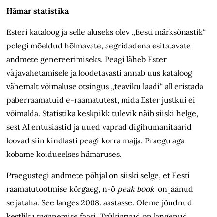
Hämar statistika
Esteri kataloog ja selle aluseks olev „Eesti märksõnastik“
polegi mõeldud hõlmavate, aegridadena esitatavate
andmete genereerimiseks. Peagi läheb Ester
väljavahetamisele ja loodetavasti annab uus kataloog
vähemalt võimaluse otsingus „teaviku laadi“ all eristada
paberraamatuid e-raamatutest, mida Ester justkui ei
võimalda. Statistika keskpikk tulevik näib siiski helge,
sest AI entusiastid ja uued vaprad digihumanitaarid
loovad siin kindlasti peagi korra majja. Praegu aga
kobame koidueelses hämaruses.
Praegustegi andmete põhjal on siiski selge, et Eesti
raamatutootmise kõrgaeg, n-ö
peak book
, on jäänud
seljataha. See langes 2008. aastasse. Oleme jõudnud
kestliku taganemise faasi. Trükiarvud on langenud