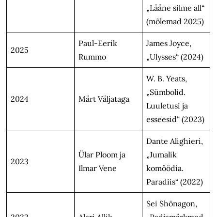
„Lääne silme all“
(mõlemad 2025)
Paul-Eerik
James Joyce,
2025
Rummo
„Ulysses“ (2024)
W. B. Yeats,
„Sümbolid.
2024
Märt Väljataga
Luuletusi ja
esseesid“ (2023)
Dante Alighieri,
Ülar Ploom ja
„Jumalik
2023
Ilmar Vene
komöödia.
Paradiis“ (2022)
Sei Shōnagon,
2022
Alari Allik
„Padjamärkmed