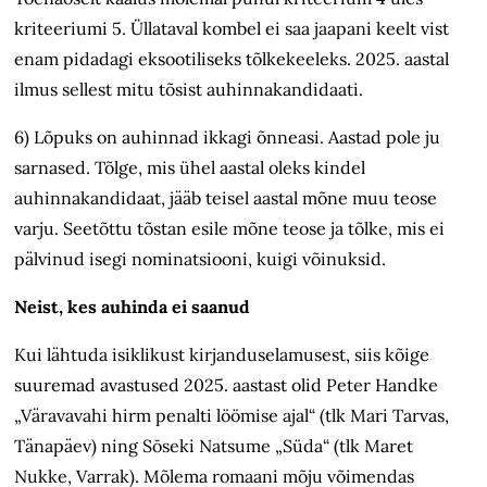
kriteeriumi 5. Üllataval kombel ei saa jaapani keelt vist
enam pidadagi eksootiliseks tõlkekeeleks. 2025. aastal
ilmus sellest mitu tõsist auhinnakandidaati.
6) Lõpuks on auhinnad ikkagi õnneasi. Aastad pole ju
sarnased. Tõlge, mis ühel aastal oleks kindel
auhinnakandidaat, jääb teisel aastal mõne muu teose
varju. Seetõttu tõstan esile mõne teose ja tõlke, mis ei
pälvinud isegi nominatsiooni, kuigi võinuksid.
Neist, kes auhinda ei saanud
Kui lähtuda isiklikust kirjanduselamusest, siis kõige
suuremad avastused 2025. aastast olid Peter Handke
„Väravavahi hirm penalti löömise ajal“ (tlk Mari Tarvas,
Tänapäev) ning Sōseki Natsume „Süda“ (tlk Maret
Nukke, Varrak). Mõlema romaani mõju võimendas