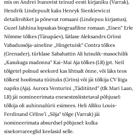
mis on Andrei Ivanovist teinud eesti kirjaniku (Varrak),
Hendrik Lindepuult kaks Henryk Sienkiewiczi
detailirohket ja põnevat romaani (Lindepuu kirjastus),
Guzel Jahhina lopsakas biograafiline romaan „Eisen“ Erle
Nõmme tõlkes (Tänapäev), lätlase Aleksandrs Grīnsi
Vabadussõja-aineline „Hingetuisk“ Contra tõlkes
(Grenader), türklase Sabahattin Ali lutsulik-masochilik
„Kasukaga madonna“ Kai-Mai Aja tõlkes (LR) jpt. Neil
tõlgetel polnud seekord kas lihtsalt õnne, või läks teos
tõlkest hoolimata tüütuks (Grīns) või jäi tõlkija CV liiga
napiks (Aja). Aurora Venturini „Täditüted“ (tlk Mari Laan,
LR) jäi nomineerimata enesestmõistetaval põhjusel:
tõlkija oli auhinna­žürii esimees. Heli Alliku Louis-
Ferdinand Céline’i „Sõja“ tõlge (Varrak) jäi
nomineerimata absurdsel põhjusel: kulka
sisekorrareeglid keelasid selle.