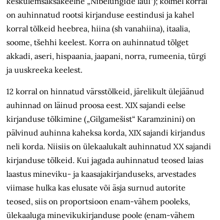
keskülemsaksakeelne „Nibelungide laul“); kolmel korral
on auhinnatud rootsi kirjanduse eestindusi ja kahel
korral tõlkeid heebrea, hiina (sh vanahiina), itaalia,
soome, tšehhi keelest. Korra on auhinnatud tõlget
akkadi, aseri, hispaania, jaapani, norra, rumeenia, türgi
ja uuskreeka keelest.
12 korral on hinnatud värsstõlkeid, järelikult ülejäänud
auhinnad on läinud proosa eest. XIX sajandi eelse
kirjanduse tõlkimine („Gilgamešist“ Karamzinini) on
pälvinud auhinna kaheksa korda, XIX sajandi kirjandus
neli korda. Niisiis on ülekaalukalt auhinnatud XX sajandi
kirjanduse tõlkeid. Kui jagada auhinnatud teosed laias
laastus mineviku- ja kaasajakirjanduseks, arvestades
viimase hulka kas elusate või äsja surnud autorite
teosed, siis on proportsioon enam­-vähem pooleks,
ülekaaluga minevikukirjanduse poole (enam-vähem