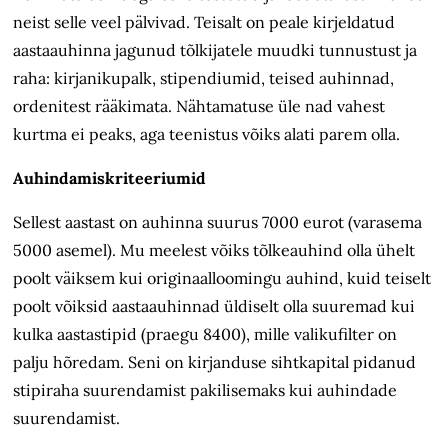
neist selle veel pälvivad. Teisalt on peale kirjeldatud
aastaauhinna jagunud tõlkijatele muudki tunnustust ja
raha: kirjaniku­palk, stipendiumid, teised auhinnad,
ordenitest rääkimata. Nähtamatuse üle nad vahest
kurtma ei peaks, aga teenistus võiks alati parem olla.
Auhindamiskriteeriumid
Sellest aastast on auhinna suurus 7000 eurot (varasema
5000 asemel). Mu meelest võiks tõlkeauhind olla ühelt
poolt väiksem kui originaalloomingu auhind, kuid teiselt
poolt võiksid aastaauhinnad üldiselt olla suuremad kui
kulka aasta­stipid (praegu 8400), mille valikufilter on
palju hõredam. Seni on kirjanduse sihtkapital pidanud
stipiraha suurendamist pakilisemaks kui auhindade
suurendamist.