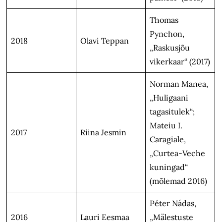
Thomas
Pynchon,
2018
Olavi Teppan
„Raskusjõu
vikerkaar“ (2017)
Norman Manea,
„Huligaani
tagasitulek“;
Mateiu I.
2017
Riina Jesmin
Caragiale,
„Curtea-Veche
kuningad“
(mõlemad 2016)
Péter Nádas,
2016
Lauri Eesmaa
„Mälestuste