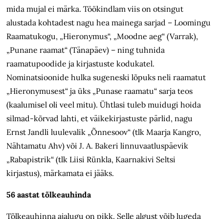
mida mujal ei märka. Töökindlam viis on otsingut
alustada kohtadest nagu hea mainega sarjad – Loomingu
Raamatukogu, „Hieronymus“, „Moodne aeg“ (Varrak),
„Punane raamat“ (Tänapäev) – ning tuhnida
raamatupoodide ja kirjastuste kodukatel.
Nominatsioonide hulka sugeneski lõpuks neli raamatut
„Hieronymusest“ ja üks „Punase raamatu“ sarja teos
(kaalumisel oli veel mitu). Ühtlasi tuleb muidugi hoida
silmad-kõrvad lahti, et väikekirjastuste pärlid, nagu
Ernst Jandli luulevalik „Õnnesoov“ (tlk Maarja Kangro,
Nähtamatu Ahv) või J. A. Bakeri linnuvaatluspäevik
„Rabapistrik“ (tlk Liisi Rünkla, Kaarnakivi Seltsi
kirjastus), märkamata ei jääks.
56 aastat tõlkeauhinda
Tõlkeauhinna ajalugu on pikk. Selle algust võib lugeda