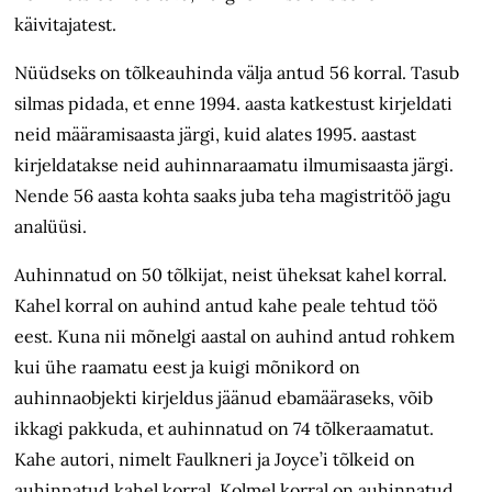
käivitajatest.
Nüüdseks on tõlkeauhinda välja antud 56 korral. Tasub
silmas pidada, et enne 1994. aasta katkestust kirjeldati
neid määramisaasta järgi, kuid alates 1995. aastast
kirjeldatakse neid auhinna­raamatu ilmumisaasta järgi.
Nende 56 aasta kohta saaks juba teha magistritöö jagu
analüüsi.
Auhinnatud on 50 tõlkijat, neist üheksat kahel korral.
Kahel korral on auhind antud kahe peale tehtud töö
eest. Kuna nii mõnelgi aastal on auhind antud rohkem
kui ühe raamatu eest ja kuigi mõnikord on
auhinnaobjekti kirjeldus jäänud ebamääraseks, võib
ikkagi pakkuda, et auhinnatud on 74 tõlkeraamatut.
Kahe autori, nimelt Faulkneri ja Joyce’i tõlkeid on
auhinnatud kahel korral. Kolmel korral on auhinnatud