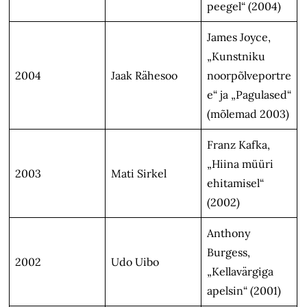
peegel“ (2004)
James Joyce,
„Kunstniku
2004
Jaak Rähesoo
noorpõlveportre
e“ ja „Pagulased“
(mõlemad 2003)
Franz Kafka,
„Hiina müüri
2003
Mati Sirkel
ehitamisel“
(2002)
Anthony
Burgess,
2002
Udo Uibo
„Kellavärgiga
apelsin“ (2001)