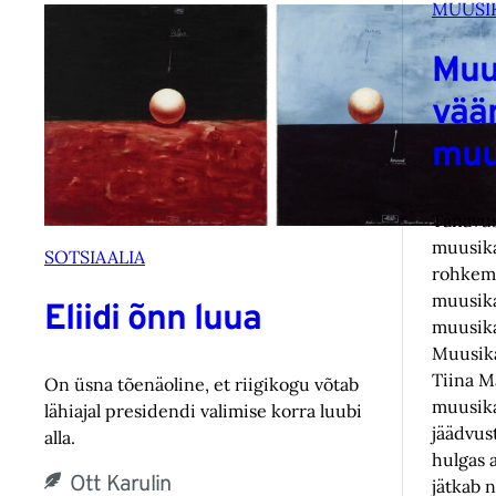
MUUSI
Muu
väär
muu
Tänavus
muusika
SOTSIAALIA
rohkem 
muusika
Eliidi õnn luua
muusika
Muusik
Tiina M
On üsna tõenäoline, et riigikogu võtab
muusika
lähiajal presidendi valimise korra luubi
jäädvus
alla.
hulgas 
Ott Karulin
jätkab 