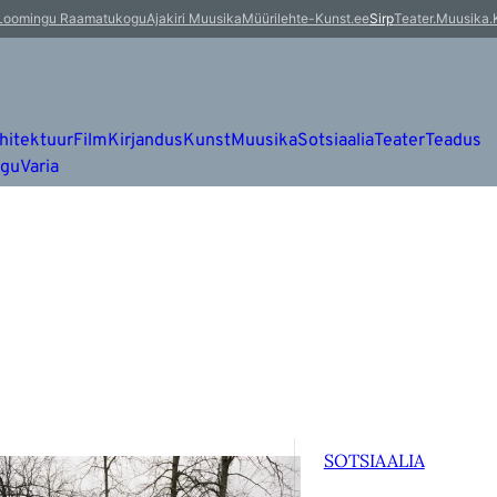
Loomingu Raamatukogu
Ajakiri Muusika
Müürileht
e-Kunst.ee
Sirp
Teater.Muusika.
hitektuur
Film
Kirjandus
Kunst
Muusika
Sotsiaalia
Teater
Teadus
ugu
Varia
SOTSIAALIA