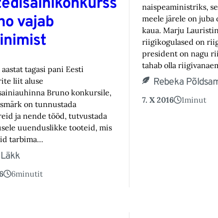
tedisainikonkurss
naispeaministriks, s
no vajab
meele järele on juba 
kaua. Marju Lauristin 
inimist
riigikogulased on riig
president on nagu rii
tahab olla riigivana
astat tagasi pani Eesti
ite liit aluse
Rebeka Põldsa
sainiauhinna Bruno konkursile,
7. X 2016
1
minut
esmärk on tunnustada
reid ja nende tööd, tutvustada
usele uuenduslikke tooteid, mis
id tarbima…
 Läkk
6
6
minutit