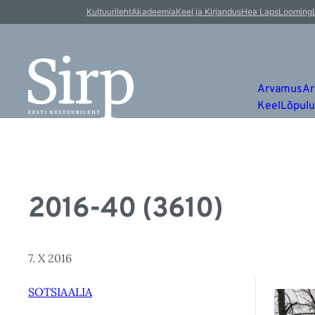
Kultuurileht
Akadeemia
Keel ja Kirjandus
Hea Laps
Looming
Arvamus
Ar
Keel
Lõpul
2016-40 (3610)
7. X 2016
SOTSIAALIA