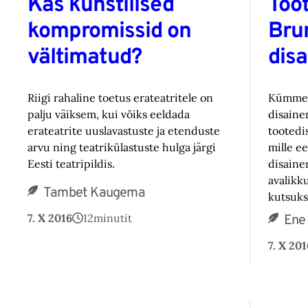
Kas kunstilised
Too
kompromissid on
Bru
vältimatud?
disa
Riigi rahaline toetus erateatritele on
Kümme a
palju väiksem, kui võiks eeldada
disainer
erateatrite uuslavastuste ja etenduste
tootedi
arvu ning teatrikülastuste hulga järgi
mille e
Eesti teatripildis.
disaine
avalikk
Tambet Kaugema
kutsuks
7. X 2016
12
minutit
Ene
7. X 201