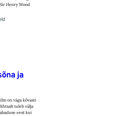
a Sir Henry Wood
eld
sõna ja
ilm on väga kõvasti
htsalt tuleb välja
vabaduse eest kui