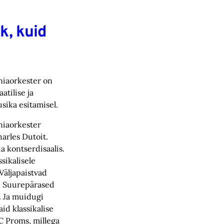
k, kuid
niaorkester on
atilise ja
ika esitamisel.
niaorkester
arles Dutoit.
ia kontserdisaalis.
sikalisele
äljapaistvad
i. Suurepärased
t. Ja muidugi
d klassikalise
C Proms, millega