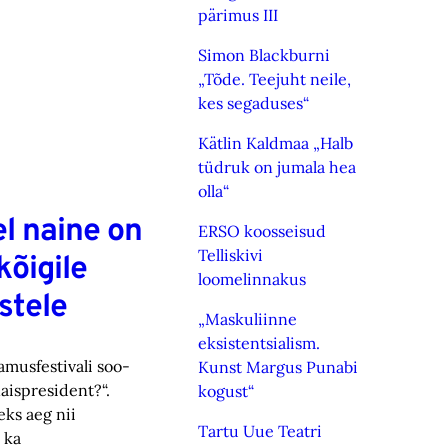
pärimus III
Simon Blackburni
„Tõde. Teejuht neile,
kes segaduses“
Kätlin Kaldmaa „Halb
tüdruk on jumala hea
olla“
l naine on
ERSO koosseisud
Telliskivi
kõigile
loomelinnakus
stele
„Maskuliinne
eksistentsialism.
vamusfestivali soo­
Kunst Margus Punabi
naispresident?“.
kogust“
leks aeg nii
Tartu Uue Teatri
 ka