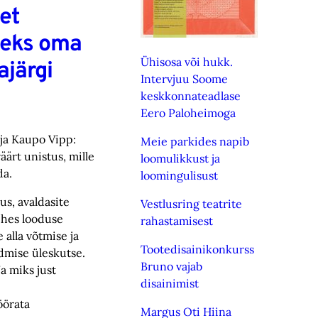
 et
äeks oma
Ühisosa või hukk.
ajärgi
Intervjuu Soome
keskkonnateadlase
Eero Paloheimoga
 ja Kaupo Vipp:
Meie parkides napib
äärt unistus, mille
loomulikkust ja
da.
loomingulisust
us, avaldasite
Vestlusring teatrite
ehes looduse
rahastamisest
 alla võtmise ja
Tootedisainikonkurss
dmise üleskutse.
Bruno vajab
Ja miks just
disainimist
öörata
Margus Oti Hiina