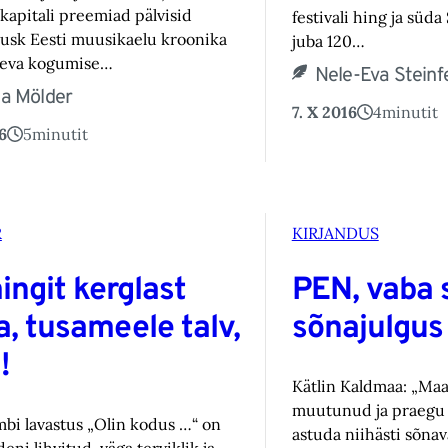
kapitali preemiad pälvisid
festivali hing ja süd
uusk Eesti muusikaelu kroonika
juba 120…
deva kogumise…
Nele-Eva Steinf
ia Mölder
7. X 2016
4
minutit
6
5
minutit
R
KIRJANDUS
ingit kerglast
PEN, vaba 
a, tusameele talv,
sõnajulgus
!
Kätlin Kaldmaa: „Maa
muutunud ja praegu li
bi lavastus „Olin kodus …“ on
astuda niihästi sõna