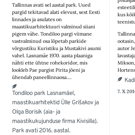
pisiasja
Tallinnas avati sel aastal park. Uued
esteeti
pargid tekitavad alati elevust, sest Eesti
kus kõi
linnades ja asulates on
teenist
maastikuarhitektuuri valminud siiani
pigem vähe. Tondiloo pargi viimane
Tallinna
vastvalminud osa lõpetab parkide
ootasin
võrgustiku Kuristiku ja Mustakivi asumi
autor Je
vahel. Lasnamäe 1970. aasta plaaniga
lavasta
nähti ette ühtne rohekoridor, mis
Mikson,
lookleb Pae pargist Pirita jõeni ja
Hortens
ühendab paneellinnaosa.…
Kadi
7. X 201
Tondiloo park Lasnamäel,
maastikuarhitektid Ülle Grišakov ja
Olga Borisik (aia- ja
maastikukujunduse firma Kivisilla).
Park avati 2016. aastal.