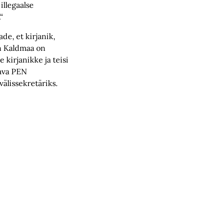
 illegaalse
“
ade, et kirjanik,
lin Kaldmaa on
 kirjanikke ja teisi
ava PEN
välissekretäriks.