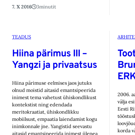
7. X 2016
3
minutit
TEADUS
ARHIT
Hiina pärimus III –
Too
Yangzi ja privaatsus
Brun
ERK
Hiina pärimuse eelmises jaos jutuks
olnud moistid aitasid emantsipeerida
2006. a
inimest tema vahetust ühiskondlikust
välja es
kontekstist ning edendada
Eesti Ri
meritokraatiat, ühiskondlikku
tööstus
mobiilsust, empaatia laiendamist kogu
loovjõu
inimkonnale jne. Yangistid seevastu
korda v
aitasid emantsipeerida inimest ülepea