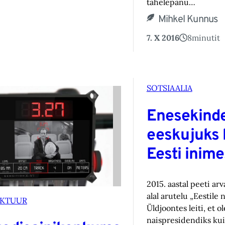
tähelepanu…
Mihkel Kunnus
7. X 2016
8
minutit
SOTSIAALIA
Enesekinde
eeskujuks 
Eesti inime
2015. aastal peeti ar
alal arutelu „Eestile 
EKTUUR
Üldjoontes leiti, et o
naispresidendiks kui