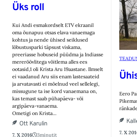
Üks roll
Kui Andi esmakordselt ETV ekraanil
oma õunapuu otsas elava vanaemaga
kohtus ja nende ühised seiklused
lõbustusparki täpsust viskama,
preeriasse hobuseid püüdma ja Indiasse
TEADU
mereröövlitega võitlema alles ees
ootasid,1 oli Krista Aru 19aastane. Ilmselt
Ühi
ei vaadanud Aru siis enam lastesaateid
ja arvatavasti ei mõelnud veel sellelegi,
missugune ta ise kord vanaemana on,
Eero Pa
kas temast saab pühapäeva- või
Pikemas
argipäeva-vanaema.
ränkade
Ometigi on Krista…
Kall
Ott Karulin
7. X 201
7. X 2016
3
minutit