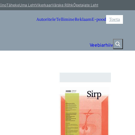
Kino
Täheke
Uma Leht
Vikerkaar
Värske Rõhk
Õpetajate Leht
Autoritele
Tellimine
Reklaam
E-pood
Toeta
Veebiarhiiv