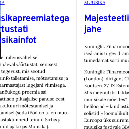
KA
MUUSIKA
sikapreemiatega
Majesteetli
tustati
jahe
sikainfot
Kuninglik Filharmoo
iseäranis tugev drama
el rahvusvahelisel
tumedamat sorti muus
päeval väärtustati senisest
tegevust, mis seotud
Kuninglik Filharmoo
info talletamise, mõtestamise ja
(London), dirigent Ch
armastajast lugejani viimisega.
Kontsert 27. IX Eston
anõukogu preemia sai
Mis meenub briti klas
attisen pikaajalise panuse eest
muusikale mõeldes? V
kultuuri mõtestamisel ja
heliloojad – kindlast
tamisel (seda tööd on ta on muu
solistid – loomulikul
aastakümneid teinud Sirbis ja
Euroopa üks suuremai
nüüd ajakirjas Muusika).
muusika festivale BB