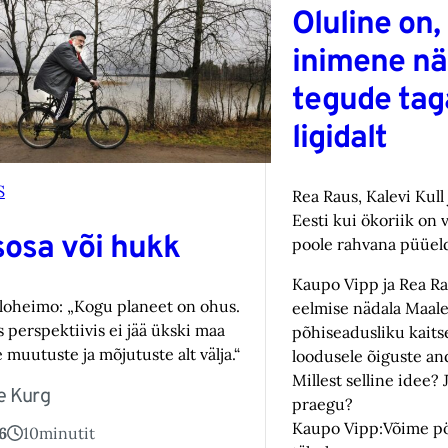
Oluline on,
inimene n
tegude tag
ligidalt
S
Rea Raus, Kalevi Kull
Eesti kui ökoriik on v
sosa või hukk
poole rahvana püüel
Kaupo Vipp ja Rea Ra
loheimo: „Kogu planeet on ohus.
eelmise nädala Maal
 perspektiivis ei jää ükski maa
põhiseadusliku kaitse
 muutuste ja mõjutuste alt välja.“
loodusele õiguste an
Millest selline idee? 
e Kurg
praegu?
Kaupo Vipp:Võime p
6
10
minutit