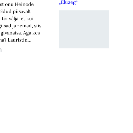
„Eluaeg“
est onu Heinode
oldud piisavalt
tõi välja, et kui
iisad ja -emad, siis
givanaisa. Aga kes
ema? Lauristin…
m