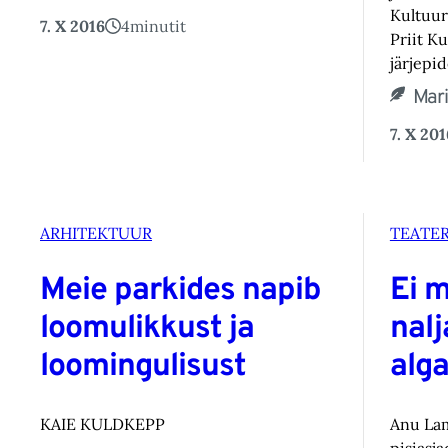
Kultuur
7. X 2016
4
minutit
Priit K
järjepi
Mar
7. X 201
ARHITEKTUUR
TEATE
Meie parkides napib
Ei m
loomulikkust ja
nalj
loomingulisust
alga
KAIE KULDKEPP
Anu Lam