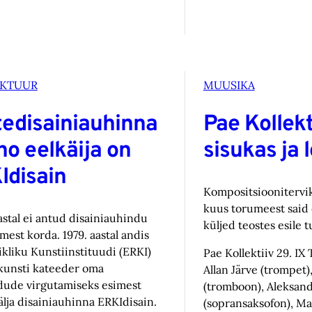
EKTUUR
MUUSIKA
tedisainiauhinna
Pae Kollekt
o eelkäija on
sisukas ja 
Idisain
Kompositsioonitervik 
kuus torumeest sai
astal ei antud disainiauhindu
küljed teostes esile t
imest korda. 1979. aastal andis
ikliku Kunstiinstituudi (ERKI)
Pae Kollektiiv 29. IX 
kunsti kateeder oma
Allan Järve (trompet)
dude virgutamiseks esimest
(tromboon), Aleksand
älja disainiauhinna ERKIdisain.
(sopransaksofon), M