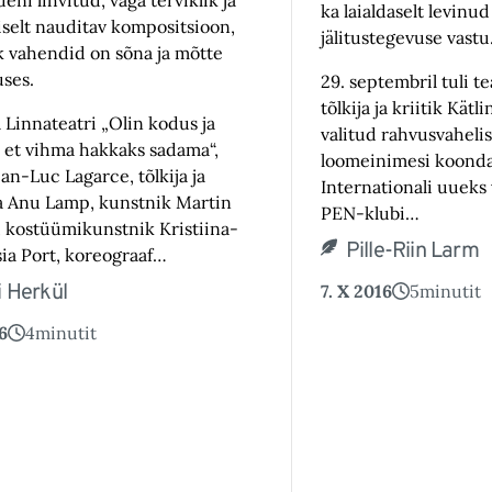
deni lihvitud, väga terviklik ja
ka laialdaselt levinud
liselt nauditav kompositsioon,
jälitustegevuse vastu.
k vahendid on sõna ja mõtte
uses.
29. septembril tuli te
tõlkija ja kriitik Kät
 Linnateatri „Olin kodus ja
valitud rahvusvahelise
, et vihma hakkaks sadama“,
loomeinimesi koond
an-Luc Lagarce, tõlkija ja
Internationali uueks 
ja Anu Lamp, kunstnik Martin
PEN-klubi…
 kostüümikunstnik Kristiina-
Pille-Riin Larm
ia Port, koreograaf…
 Herkül
7. X 2016
5
minutit
6
4
minutit