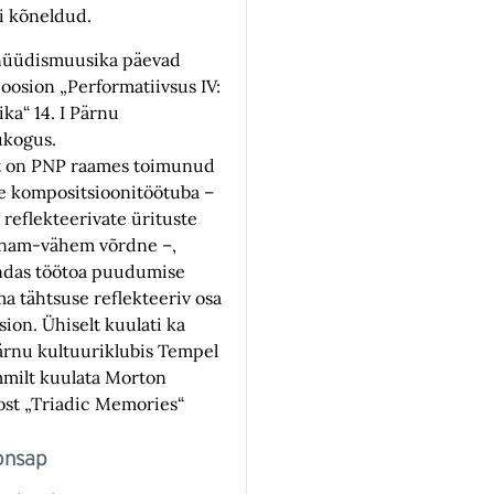
ei kõneldud.
nüüdismuusika päevad
oosion „Performatiivsus IV:
ika“ 14. I Pärnu
­kogus.
t on PNP raames toimunud
e kompositsioonitöötuba –
a reflekteerivate ürituste
enam-vähem võrdne –,
ndas töötoa puudumise
a tähtsuse reflekteeriv osa
on. Ühiselt kuulati ka
ärnu kultuuriklubis Tempel
mmilt kuulata Morton
ost „Triadic Memories“
onsap