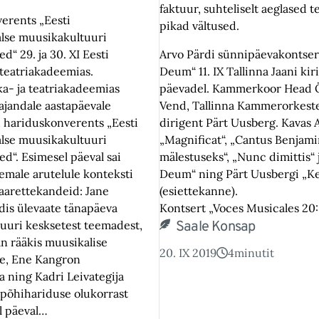
faktuur, suhteliselt aeglased 
erents „Eesti
pikad vältused.
alse muusikakultuuri
d“ 29. ja 30. XI Eesti
Arvo Pärdi sünnipäevakontser
 teatriakadeemias.
Deum“ 11. IX Tallinna Jaani kir
a- ja teatriakadeemias
päevadel. Kammerkoor Head 
sajandale aastapäevale
Vend, Tallinna Kammerorkeste
hariduskonverents „Eesti
dirigent Pärt Uusberg. Kavas 
alse muusikakultuuri
„Magnificat“, „Cantus Benjami
ed“. Esimesel päeval sai
mälestuseks“, „Nunc dimittis“ 
semale arutelule konteksti
Deum“ ning Pärt Uusbergi „Ke
aarettekandeid: Jane
(esiettekanne).
dis ülevaate tänapäeva
Kontsert „Voces Musicales 20:
uuri kesksetest teemadest,
Saale Konsap
n rääkis muusikalise
20. IX 2019
4
minutit
e, Ene Kangron
 ning Kadri Leivategija
 põhihariduse olukorrast
el päeval…