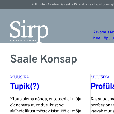
Kultuurileht
Akadeemia
Keel ja Kirjandus
Hea Laps
Looming
Arvamus
Ar
Keel
Lõpul
Saale Konsap
MUUSIKA
MUUSIKA
Tupik(?)
Profül
Kipub olema nõnda, et teosed ei mõju –
Kas suudame 
olenemata uuenduslikust või
professiona
alalhoidlikust mõtteviisist. Või ei mõju
kasvab muus