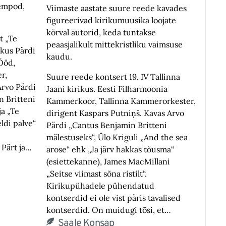
tempod,
Viimaste aastate suure reede kavades
figureerivad kirikumuusika loojate
kõrval autorid, keda tuntakse
t „Te
peaasjalikult mittekristliku vaimsuse
ikus Pärdi
kaudu.
Ööd,
r,
Suure reede kontsert 19. IV Tallinna
Arvo Pärdi
Jaani kirikus. Eesti Filharmoonia
n Britteni
Kammerkoor, Tallinna Kammerorkester,
ja „Te
dirigent Kaspars Putniņš. Kavas Arvo
ldi palve“
Pärdi „Cantus Benjamin Britteni
mälestuseks“, Ülo Kriguli „And the sea
 Pärt ja…
arose“ ehk „Ja järv hakkas tõusma“
(esiettekanne), James MacMillani
„Seitse viimast sõna ristilt“.
Kirikupühadele pühendatud
kontserdid ei ole vist päris tavalised
kontserdid. On muidugi tõsi, et…
Saale Konsap