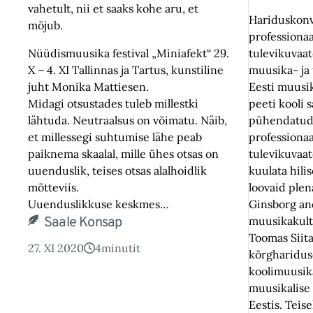
vahetult, nii et saaks kohe aru, et
Hariduskonv
mõjub.
professiona
Nüüdismuusika festival „Miniafekt“ 29.
tulevikuvaate
X – 4. XI Tallinnas ja Tartus, kunstiline
muusika- ja
juht Monika Mattiesen.
Eesti muusik
Midagi otsustades tuleb millestki
peeti kooli 
lähtuda. Neutraalsus on võimatu. Näib,
pühendatud 
et millessegi suhtumise lähe peab
professiona
paiknema skaalal, mille ühes otsas on
tulevikuvaat
uuenduslik, teises otsas alalhoidlik
kuulata hili
mõtteviis.
loovaid plen
Uuenduslikkuse keskmes…
Ginsborg an
Saale Konsap
muusikakult
Toomas Siita
27. XI 2020
4
minutit
kõrgharidus
koolimuusika
muusikalise
Eestis. Teis