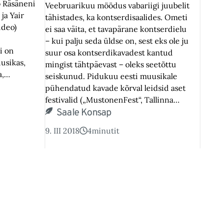
o Räsäneni
Veebruarikuu möödus vabariigi juubelit
ja Yair
tähistades, ka kontserdisaalides. Ometi
ideo)
ei saa väita, et tavapärane kontserdielu
– kui palju seda üldse on, sest eks ole ju
i on
suur osa kontserdikavadest kantud
usikas,
mingist tähtpäevast – oleks seetõttu
ta,…
seiskunud. Pidukuu eesti muusikale
pühendatud kavade kõrval leidsid aset
festivalid („MustonenFest“, Tallinna…
Saale Konsap
9. III 2018
4
minutit