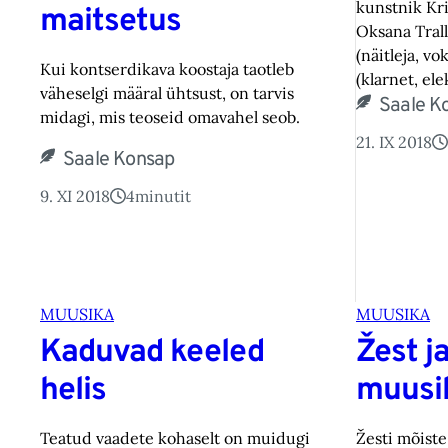
kunstnik Kri
maitsetus
Oksana Trall
(näitleja, v
Kui kontserdikava koostaja taotleb
(klarnet, el
väheselgi määral ühtsust, on tarvis
Saale K
midagi, mis teoseid omavahel seob.
21. IX 2018
Saale Konsap
9. XI 2018
4
minutit
MUUSIKA
MUUSIKA
Kaduvad keeled
Žest ja
helis
muusi
Teatud vaadete kohaselt on muidugi
Žesti mõist