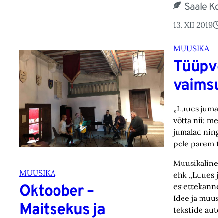
Saale K
13. XII 2019
MUUSIKA
Tüüpvõ
vaims
„Luues juma
võtta nii: me
jumalad nin
pole parem t
Muusikaline
MUUSIKA
ehk „Luues j
esiettekanne
Oktoober –
Idee ja muus
Maitsekus ja
tekstide au