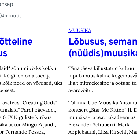
onsap
4
minutit
MUUSIKA
tteline
Lõbusus, seman
us
(nüüdis)muusik
laid“ sõnumi võiks kokku
Tänapäeva killustatud kultuu
il kõigil on oma tõed ja
kipub muusikaline kogemusvä
g kõik need on võrdsed, üks
liialt mitmekesine ja ootuse t
eisest.
avaravõitu.
 lavateos „Creating Gods“
Tallinna Uue Muusika Ansamb
umalaid“ Pärdi päevadel,
kontsert „Star Me Kitten“ 11. II
 6. IX Niguliste kirikus.
muusika- ja teatriakadeemias.
ika autor Mingo Rajandi,
Alexander Schuberti, Mark
tor Fernando Pessoa,
Applebaumi, Liisa Hirschi, M