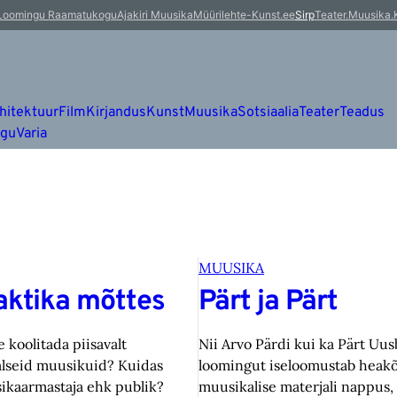
Loomingu Raamatukogu
Ajakiri Muusika
Müürileht
e-Kunst.ee
Sirp
Teater.Muusika.
hitektuur
Film
Kirjandus
Kunst
Muusika
Sotsiaalia
Teater
Teadus
ugu
Varia
MUUSIKA
aktika mõttes
Pärt ja Pärt
koolitada piisavalt
Nii Arvo Pärdi kui ka Pärt Uus
alseid muusikuid? Kuidas
loomingut iseloomustab heakõl
ikaarmastaja ehk publik?
muusikalise materjali nappus,