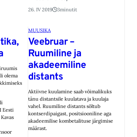
26. IV 2019
3
minutit
MUUSIKA
tika,
Veebruar –
a
Ruumiline ja
akadeemiline
riruumis
distants
li olema
ekkimiseks
Aktiivne kuulamine saab võimalikuks
tänu distantsile kuulatava ja kuulaja
li
vahel. Ruumiline distants sõltub
I Eesti
kontserdipaigast, positsiooniline aga
 Kavas
akadeemilise kombetalituse järgimise
määrast.
ansoor