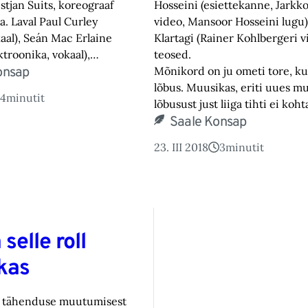
stjan Suits, koreograaf
Hosseini (esiettekanne, Jarkk
a. Laval Paul Curley
video, Mansoor Hosseini lugu) 
okaal), Seán Mac Erlaine
Klartagi (Rainer Kohlbergeri v
ektroonika, vokaal),…
teosed.
onsap
Mõnikord on ju ometi tore, ku
lõbus. Muusikas, eriti uues mu
4
minutit
lõbusust just liiga tihti ei koh
Saale Konsap
23. III 2018
3
minutit
 selle roll
kas
e tähenduse muutumisest