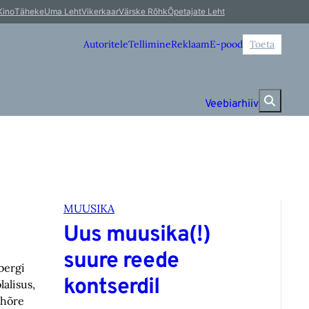
Kino
Täheke
Uma Leht
Vikerkaar
Värske Rõhk
Õpetajate Leht
Autoritele
Tellimine
Reklaam
E-pood
Toeta
Veebiarhiiv
MUUSIKA
Uus muusika(!)
suure reede
bergi
kontserdil
alisus,
 hõre