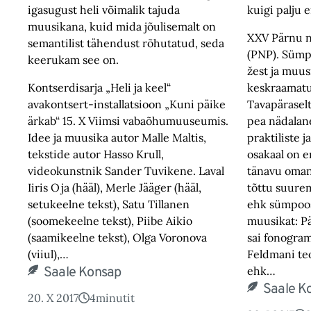
igasugust heli võimalik tajuda
kuigi palju 
muusikana, kuid mida jõulisemalt on
XXV Pärnu 
semantilist tähendust rõhutatud, seda
(PNP). Sümp
keerukam see on.
žest ja muus
Kontserdisarja „Heli ja keel“
keskraamatu
avakontsert-installatsioon „Kuni päike
Tavapärasel
ärkab“ 15. X Viimsi vabaõhumuuseumis.
pea nädalan
Idee ja muusika autor Malle Maltis,
praktiliste j
tekstide autor Hasso Krull,
osakaal on 
videokunstnik Sander Tuvikene. Laval
tänavu oma
Iiris Oja (hääl), Merle Jääger (hääl,
tõttu suurem
setukeelne tekst), Satu Tillanen
ehk sümpoosi
(soomekeelne tekst), Piibe Aikio
muusikat: P
(saamikeelne tekst), Olga Voronova
sai fonogra
(viiul),…
Feldmani te
Saale Konsap
ehk…
Saale K
20. X 2017
4
minutit