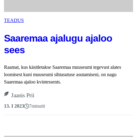
TEADUS
Saaremaa ajalugu ajaloo
sees
Raamat, kus käsitletakse Saaremaa muuseumi tegevust alates
loomisest kuni muuseumi sihtasutuse asutamiseni, on nagu
Saaremaa ajaloo kvintessents.
Jaanis Prii
13. I 2023
7
minutit