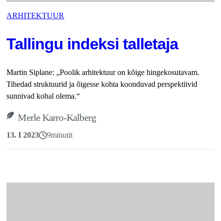
ARHITEKTUUR
Tallingu indeksi talletaja
Martin Siplane: „Poolik arhitektuur on kõige hingekosutavam.
Tihedad struktuurid ja õigesse kohta koonduvad perspektiivid
sunnivad kohal olema.“
Merle Karro-Kalberg
13. I 2023
9
minutit