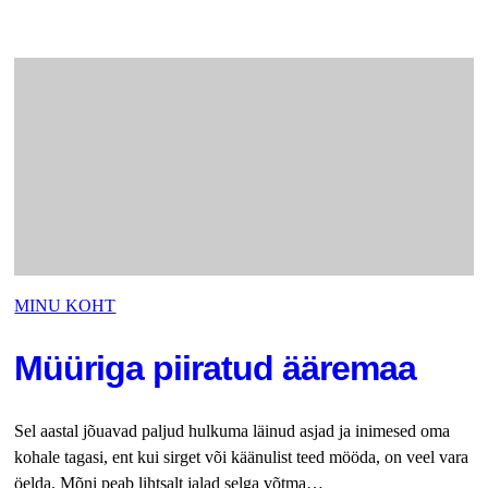
MINU KOHT
Müüriga piiratud ääremaa
Sel aastal jõuavad paljud hulkuma läinud asjad ja inimesed oma
kohale tagasi, ent kui sirget või käänulist teed mööda, on veel vara
öelda. Mõni peab lihtsalt jalad selga võtma…