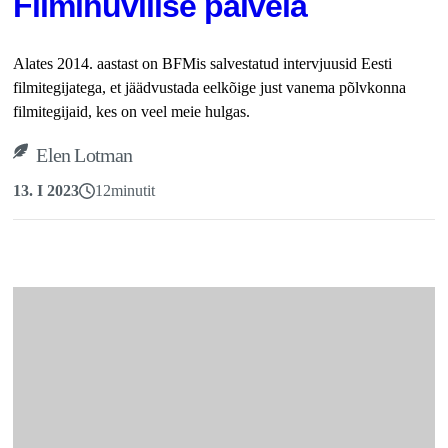
Filmihuvilise palvela
Alates 2014. aastast on BFMis salvestatud intervjuusid Eesti
filmitegijatega, et jäädvustada eelkõige just vanema põlvkonna
filmitegijaid, kes on veel meie hulgas.
Elen Lotman
13. I 2023
12
minutit