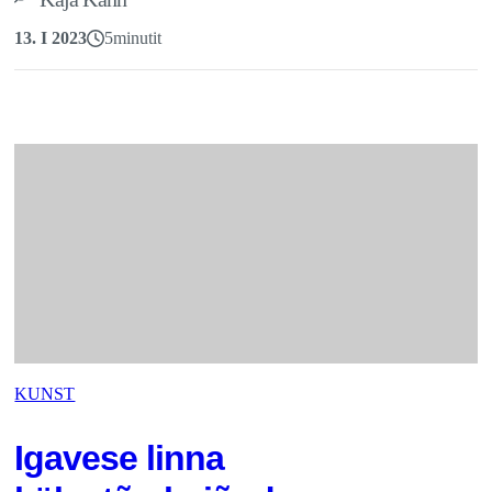
13. I 2023
5
minutit
KUNST
Igavese linna