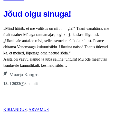
Jõud olgu sinuga!
„Mind häirib, et me valitsus on nii
. . . .
grr!“ Taani vanahärra, me
ülalt naaber Málaga rannamajas, tegi kurja kaslase liigutusi.
„Ukrainale antakse relvi, selle asemel et rääkida rahust. Peame
ehitama Venemaaga kultuurisildu. Ukraina naised Taanis ütlevad
ka, et mehed, lõpetage oma neetud sõda.“
Aasta oli vaevu alanud ja juba selline juhtum! Mu õde meenutas
taanlasele kannatlikult, kes neid sildu…
Maarja Kangro
13. I 2023
3
minutit
KIRJANDUS
, 
ARVAMUS