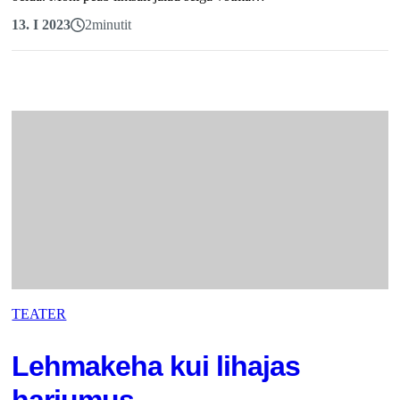
13. I 2023
2
minutit
TEATER
Lehmakeha kui lihajas
harjumus