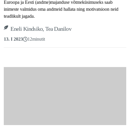
Euroopa ja Eesti (andme)majanduse võtmeküsimuseks saab
inimeste valmidus oma andmeid hallata ning motivatsioon neid
teadlikult jagada.
Eneli Kindsiko, Tea Danilov
13. I 2023
12
minutit