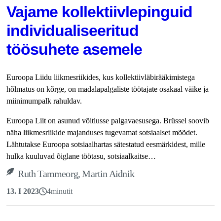
Vajame kollektiivlepinguid
individualiseeritud
töösuhete asemele
Euroopa Liidu liikmesriikides, kus kollektiivläbirääkimistega
hõlmatus on kõrge, on madalapalgaliste töötajate osakaal väike ja
miinimumpalk rahuldav.
Euroopa Liit on asunud võitlusse palga­vaesusega. Brüssel soovib
näha liikmes­riikide majanduses tugevamat sotsiaalset mõõdet.
Lähtutakse Euroopa sotsiaalhartas sätestatud eesmärkidest, mille
hulka kuuluvad õiglane töötasu, sotsiaalkaitse…
Ruth Tammeorg, Martin Aidnik
13. I 2023
4
minutit