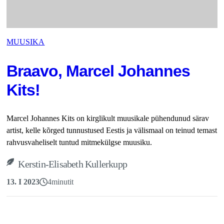
MUUSIKA
Braavo, Marcel Johannes
Kits!
Marcel Johannes Kits on kirglikult muusikale pühendunud särav
artist, kelle kõrged tunnustused Eestis ja välismaal on teinud temast
rahvusvaheliselt tuntud mitmekülgse muusiku.
Kerstin-Elisabeth Kullerkupp
13. I 2023
4
minutit