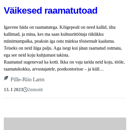
Väikesed raamatutoad
Igavene häda on raamatutega. Kõigepealt on need kallid, üha
kallimad, ja mina, kes ma saan kultuuritöötaja riiklikku
miinimumpalka, peaksin iga ostu märksa tõsisemalt kaaluma.
Teiseks on neid liiga palju. Aga isegi kui jätan raamatud ostmata,
ega see neid koju kuhjumast takista.
Raamatud sugenevad ka kotti. Ikka on vaja tarida neid koju, tööle,
raamatukokku, arvustajatele, postkontorisse – ja küll…
Pille-Riin Larm
13. I 2023
2
minutit