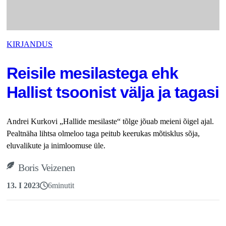
KIRJANDUS
Reisile mesilastega ehk
Hallist tsoonist välja ja tagasi
Andrei Kurkovi „Hallide mesilaste“ tõlge jõuab meieni õigel ajal.
Pealtnäha lihtsa olmeloo taga peitub keerukas mõtisklus sõja,
eluvalikute ja inimloomuse üle.
Boris Veizenen
13. I 2023
6
minutit