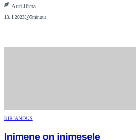
Auri Jürna
13. I 2023
5
minutit
KIRJANDUS
Inimene on inimesele