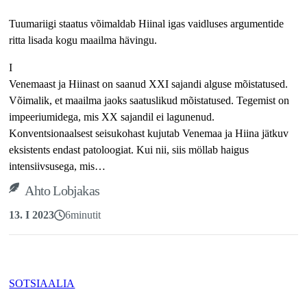
Tuumariigi staatus võimaldab Hiinal igas vaidluses argumentide
ritta lisada kogu maailma hävingu.
I
Venemaast ja Hiinast on saanud XXI sajandi alguse mõistatused.
Võimalik, et maailma jaoks saatuslikud mõistatused. Tegemist on
impeeriumidega, mis XX sajandil ei lagunenud.
Konventsionaalsest seisukohast kujutab Venemaa ja Hiina jätkuv
eksistents endast patoloogiat. Kui nii, siis möllab haigus
intensiivsusega, mis…
Ahto Lobjakas
13. I 2023
6
minutit
SOTSIAALIA