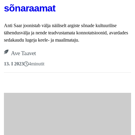
sõnaraamat
Anti Saar joonistab välja näiliselt argiste sõnade kultuurilise
tähendusvälja ja nende teadvustamata konnotatsioonid, avardades
sedakaudu lugeja keele- ja maailmataju.
Ave Taavet
13. I 2023
4
minutit