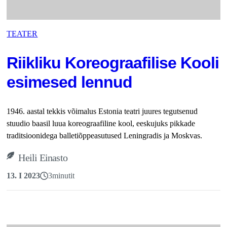
TEATER
Riikliku Koreograafilise Kooli
esimesed lennud
1946. aastal tekkis võimalus Estonia teatri juures tegutsenud
stuudio baasil luua koreograafiline kool, eeskujuks pikkade
traditsioonidega balletiõppeasutused Leningradis ja Moskvas.
Heili Einasto
13. I 2023
3
minutit