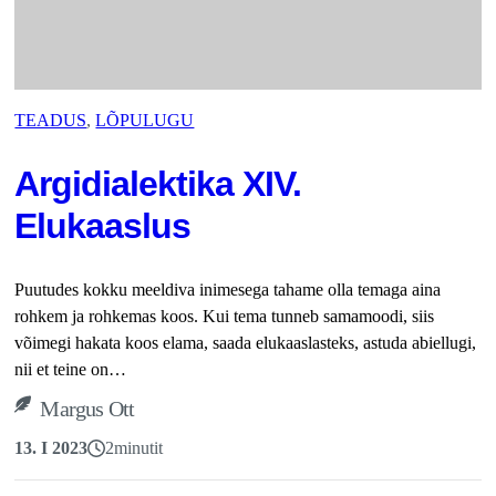
TEADUS
, 
LÕPULUGU
Argidialektika XIV.
Elukaaslus
Puutudes kokku meeldiva inimesega tahame olla temaga aina
rohkem ja rohkemas koos. Kui tema tunneb samamoodi, siis
võimegi hakata koos elama, saada elukaaslasteks, astuda abiellugi,
nii et teine on…
Margus Ott
13. I 2023
2
minutit