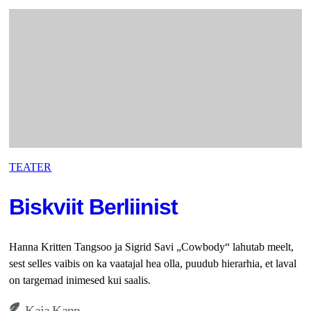
TEATER
Biskviit Berliinist
Hanna Kritten Tangsoo ja Sigrid Savi „Cowbody“ lahutab meelt,
sest selles vaibis on ka vaatajal hea olla, puudub hierarhia, et laval
on targemad inimesed kui saalis.
Kaja Kann