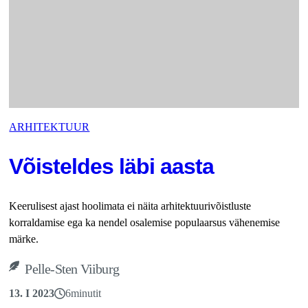
ARHITEKTUUR
Võisteldes läbi aasta
Keerulisest ajast hoolimata ei näita arhitektuurivõistluste
korraldamise ega ka nendel osalemise populaarsus vähenemise
märke.
Pelle-Sten Viiburg
13. I 2023
6
minutit