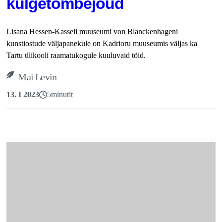
külgetõmbejõud
Lisana Hessen-Kasseli muuseumi von Blanckenhageni
kunstiostude väljapanekule on Kadrioru muuseumis väljas ka
Tartu ülikooli raamatukogule kuuluvaid töid.
Mai Levin
13. I 2023
5
minutit