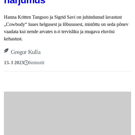
Hanna Kritten Tangsoo ja Sigrid Savi on juhindunud lavastust
„Cowbody“ luues helgusest ja lõbususest, mistõttu on seda põnev
vaadata kui nende arvates n-ö tervisliku ja mugava eluviisi
kehastust.
Gregor Kulla
13. I 2023
6
minutit