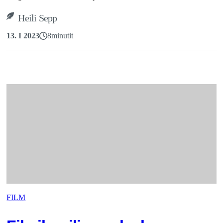
Heili Sepp
13. I 2023
8
minutit
FILM