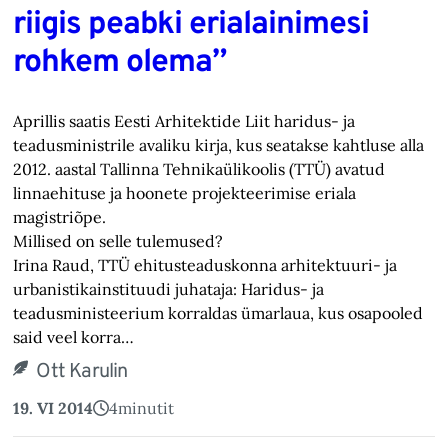
riigis peabki erialainimesi
rohkem olema”
Aprillis saatis Eesti Arhitektide Liit haridus- ja
teadusministrile avaliku kirja, kus seatakse kahtluse alla
2012. aastal Tallinna Tehnikaülikoolis (TTÜ) avatud
linnaehituse ja hoonete projekteerimise eriala
magistriõpe.
Millised on selle tulemused?
Irina Raud, TTÜ ehitusteaduskonna arhitektuuri- ja
urbanistikainstituudi juhataja: Haridus- ja
teadusministeerium korraldas ümarlaua, kus osapooled
said veel korra…
Ott Karulin
19. VI 2014
4
minutit