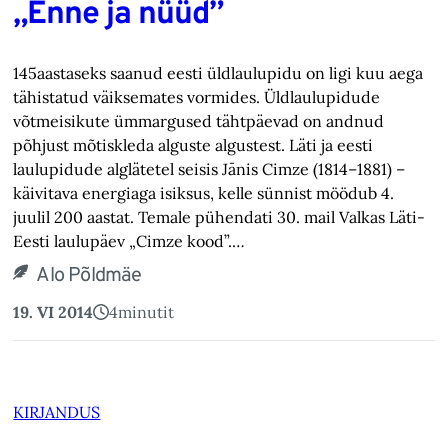
„Enne ja nüüd”
145aastaseks saanud eesti üldlaulupidu on ligi kuu aega
tähistatud väiksemates vormides. Üldlaulupidude
võtmeisikute ümmargused tähtpäevad on andnud
põhjust mõtiskleda alguste algustest. Läti ja eesti
laulupidude alglätetel seisis Jānis Cimze (1814–1881) –
käivitava energiaga isiksus, kelle sünnist möödub 4.
juulil 200 aastat. Temale pühendati 30. mail Valkas Läti-
Eesti laulupäev „Cimze kood”.…
Alo Põldmäe
19. VI 2014
4
minutit
KIRJANDUS