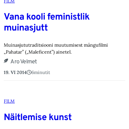
FILM
Vana kooli feministlik
muinasjutt
Muinasjututraditsiooni muutumisest mängufilmi
„Pahatar” („Maleficent”) ainetel.
Aro Velmet
19. VI 2014
6
minutit
FILM
Näitlemise kunst