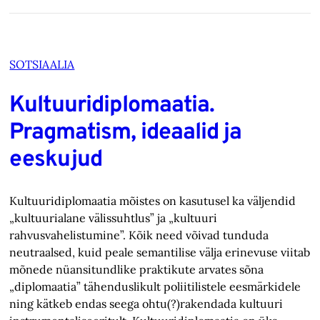
SOTSIAALIA
Kultuuridiplomaatia.
Pragmatism, ideaalid ja
eeskujud
Kultuuridiplomaatia mõistes on kasutusel ka väljendid
„kultuurialane välissuhtlus” ja „kultuuri
rahvusvahelistumine”. Kõik need võivad tunduda
neutraalsed, kuid peale semantilise välja erinevuse viitab
mõnede nüansitundlike praktikute arvates sõna
„diplomaatia” tähenduslikult poliitilistele eesmärkidele
ning kätkeb endas seega ohtu(?)rakendada kultuuri