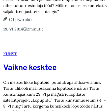
nihe kultuuriesindaja tööd? Millised on selles kontekstis
väljakutsed just teie sihtriigis?
Ott Karulin
19. VI 2014
2
minutit
KUNST
Vaikne kesktee
On meisterlikke lõputöid, puudub aga ahhaa-elamus.
Tartu ülikooli maaliosakonna lõputööde näitus Tartu
Kunstimajas kuni 29. VI ja magistriüliõpilaste
satelliitprojekt „Lõpupidu” Tartu kunstimuuseumis 4. –
8. VI ning Tartu kõrgema kunstikooli lõputööde näitus