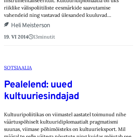
instrumentaliseeritult. Kultuuridiplomaatia on üks
riiklike välispoliitiliste eesmärkide saavutamise
vahendeid ning vastavad ülesanded kuuluvad…
Heli Meisterson
19. VI 2014
13
minutit
SOTSIAALIA
Pealelend: uued
kultuuriesindajad
Kultuuripoliitikas on viimastel aastatel toimunud nihe
väärtuspõhiselt kultuuridiplomaatialt pragmatismi
suunas, viimase põhimõisteks on kultuurieksport. Mil
määral te selle väitega nõustute ning kuidas mõjutab see