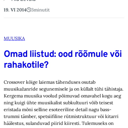
19. VI 2014
3
minutit
MUUSIKA
Omad liistud: ood rõõmule või
rahakotile?
Crossover kõige laiemas tähenduses osutab
muusikažanride segunemisele ja on küllalt tühi tähistaja.
Kergema muusika voolud põimuvad omavahel kogu aeg
ning kuigi ühte muusikalist subkultuuri võib teisest
eristada mõni selline esoteeriline detail nagu bass­
trummi tämber, spetsiifiline rütmi­struktuur või kitarri
häälestus, sulanduvad piirid kiiresti. Tulemuseks on