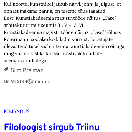
Kui noortel kunstnikel jätkub närvi, jonni ja julgust, et
ennast maksma panna, on taseme tõus tagatud.
Eesti Kunstiakadeemia magistritööde näitus „Tase”
arhitektuurimuuseumis 31. V – 13. VI.
Kunstiakadeemia magistritööde näitus „Tase” hõlmas
Rotermanni soolalao kõik kolm korrust. Lõpetajate
ülevaatenäitusel saab tutvuda kunstiakadeemia seisuga
ning viia ennast ka kurssi kunstivaldkondade
arengusuundadega.
Siim Preiman
19. VI 2014
3
minutit
KIRJANDUS
Filoloogist sirgub Triinu