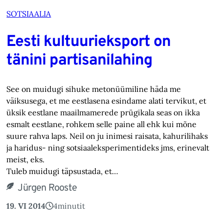
SOTSIAALIA
Eesti kultuurieksport on
tänini partisanilahing
See on muidugi sihuke metonüümiline häda me
väiksusega, et me eestlasena esindame alati tervikut, et
üksik eestlane maailmamerede prügikala seas on ikka
esmalt eestlane, rohkem selle paine all ehk kui mõne
suure rahva laps. Neil on ju inimesi raisata, kahurilihaks
ja haridus- ning sotsiaaleksperimentideks jms, erinevalt
meist, eks.
Tuleb muidugi täpsustada, et…
Jürgen Rooste
19. VI 2014
4
minutit