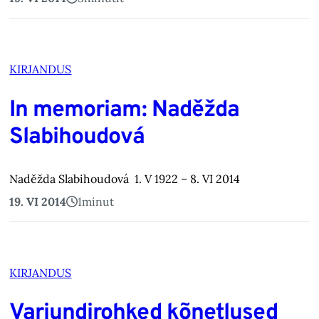
KIRJANDUS
In memoriam: Naděžda
Slabihoudová
Naděžda Slabihoudová 1. V 1922 – 8. VI 2014
19. VI 2014
1
minut
KIRJANDUS
Varjundirohked kõnetlused