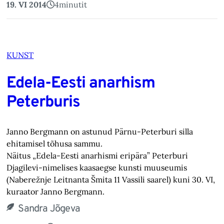
19. VI 2014
4
minutit
KUNST
Edela-Eesti anarhism
Peterburis
Janno Bergmann on astunud Pärnu-Peterburi silla
ehitamisel tõhusa sammu.
Näitus „Edela-Eesti anarhismi eripära” Peterburi
Djagilevi-nimelises kaasaegse kunsti muuseumis
(Naberežnje Leitnanta Šmita 11 Vassili saarel) kuni 30. VI,
kuraator Janno Bergmann.
Sandra Jõgeva