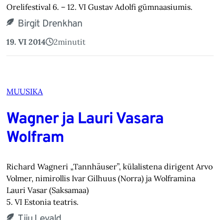
Orelifestival 6. – 12. VI Gustav Adolfi gümnaasiumis.
Birgit Drenkhan
19. VI 2014
2
minutit
MUUSIKA
Wagner ja Lauri Vasara
Wolfram
Richard Wagneri „Tannhäuser”, külalistena dirigent Arvo
Volmer, nimirollis Ivar Gilhuus (Norra) ja Wolframina
Lauri Vasar (Saksamaa)
5. VI Estonia teatris.
Tiiu Levald