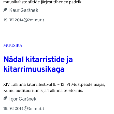
muusikaliste siltide järjest tihenev padrik.
Kaur Garšnek
19. VI 2014
2
minutit
MUUSIKA
Nädal kitarristide ja
kitarrimuusikaga
XIV Tallinna kitarrifestival 9. – 13. VI Mustpeade majas,
Kumu auditooriumis ja Tallinna teletornis.
Igor Garšnek
19. VI 2014
3
minutit