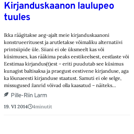
Kirjanduskaanon laulupeo
tuules
Ikka räägitakse aeg-ajalt meie kirjanduskaanoni
konstrueeritusest ja arutletakse võimaliku alternatiivi
printsiipide üle. Siiani ei ole üksmeelt kas või
küsimuses, kas rääkima peaks eestikeelsest, eestlaste või
Eestimaa kirjandus(t)est – eriti puudutab see küsimus
kunagist baltisaksa ja praegust eestivene kirjanduse, aga
ka lõunaeesti kirjanduse staatust. Samuti ei ole selge,
missugused žanrid võivad olla kaasatud – näiteks…
Pille-Riin Larm
19. VI 2014
4
minutit