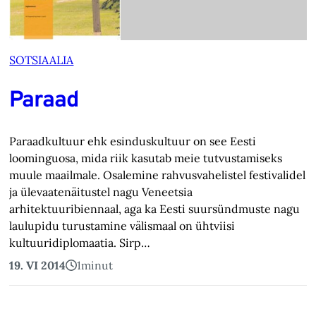
SOTSIAALIA
Paraad
Paraadkultuur ehk esinduskultuur on see Eesti
loominguosa, mida riik kasutab meie tutvustamiseks
muule maailmale. Osalemine rahvusvahelistel festivalidel
ja ülevaatenäitustel nagu Veneetsia
arhitektuuribiennaal, aga ka Eesti suursündmuste nagu
laulupidu turustamine välismaal on ühtviisi
kultuuridiplomaatia. Sirp…
19. VI 2014
1
minut