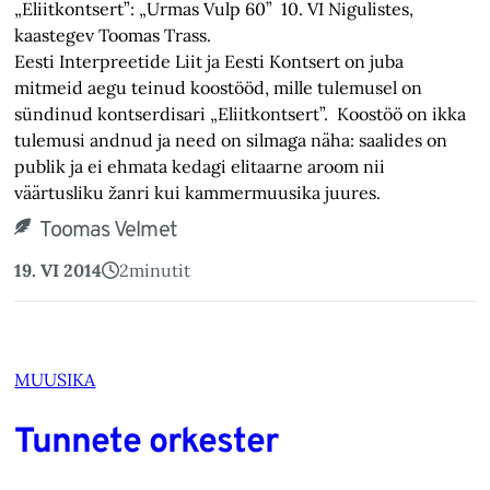
„Eliitkontsert”: „Urmas Vulp 60” 10. VI Nigulistes,
kaastegev Toomas Trass.
Eesti Interpreetide Liit ja Eesti Kontsert on juba
mitmeid aegu teinud koostööd, mille tulemusel on
sündinud kontserdisari „Eliitkontsert”. Koostöö on ikka
tulemusi andnud ja need on silmaga näha: saalides on
publik ja ei ehmata kedagi elitaarne aroom nii
väärtusliku žanri kui kammermuusika juures.
Toomas Velmet
19. VI 2014
2
minutit
MUUSIKA
Tunnete orkester