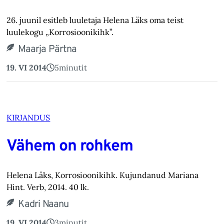
26. juunil esitleb luuletaja Helena Läks oma teist
luulekogu „Korrosioonikihk”.
Maarja Pärtna
19. VI 2014
5
minutit
KIRJANDUS
Vähem on rohkem
Helena Läks, Korrosioonikihk. Kujundanud Mariana
Hint. Verb, 2014. 40 lk.
Kadri Naanu
19. VI 2014
3
minutit