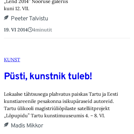
„Lend 2014” Nooruse galeriis
kuni 12. VII.
Peeter Talvistu
19. VI 2014
4
minutit
KUNST
Püsti, kunstnik tuleb!
Lokaalse tähtsusega plahvatus paiskas Tartu ja Eesti
kunstiareenile pesakonna isikupäraseid autoreid.
Tartu ülikooli magistriüliõpilaste satelliitprojekt
„Lõpupidu” Tartu kunstimuuseumis 4. – 8. VI.
Madis Mikkor