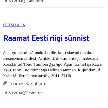
19. VI 2014
13
minutit
SOTSIAALIA
Raamat Eesti riigi sünnist
Ajalugu pakub võimalusi neile, kes oskavad otsida.
Iseseisvusmanifest. Artikleid, dokumente ja mälestusi.
Koostanud Tõnu Tannberg ja Ago Pajur, toimetaja Katre
Kaju, tehniline toimetaja Helina Tamman. Kujundanud
Kalle Müller. Rahvusarhiiv, 2014. 374 lk.
Toomas Karjahärm
19. VI 2014
8
minutit