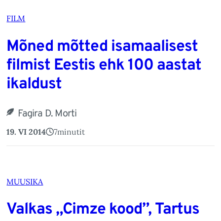
FILM
Mõned mõtted isamaalisest
filmist Eestis ehk 100 aastat
ikaldust
Fagira D. Morti
19. VI 2014
7
minutit
MUUSIKA
Valkas „Cimze kood”, Tartus