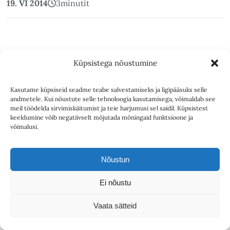
19. VI 2014
3
minutit
ARHITEKTUUR
Küpsistega nõustumine
Hoonete taaskasutus
Kasutame küpsiseid seadme teabe salvestamiseks ja ligipääsuks selle
Hollandi näitel
andmetele. Kui nõustute selle tehnoloogia kasutamisega, võimaldab see
meil töödelda sirvimiskäitumist ja teie harjumusi sel saidil. Küpsistest
keeldumine võib negatiivselt mõjutada mõningaid funktsioone ja
võimalusi.
Hoonete taaskasutamise strateegia on nii Eestis kui
Hollandis sarnased. Paljuski on tegu loomeinimeste enda
algatustega, erainvesteeringul põhinevate projektidega.
Nõustun
Küll erinevad aga riigiti ajendid. Eestis on sageli
eesmärgiks eelkõige arhitektuuriväärtuse säilitamine,
Ei nõustu
olgu siis terve piirkonna (nt Kalamaja omapärane
Vaata sätteid
puitarhitektuur) või konkreetse hoone või
hoonekompleksi (Tallinna Kultuurikatel) puhul.