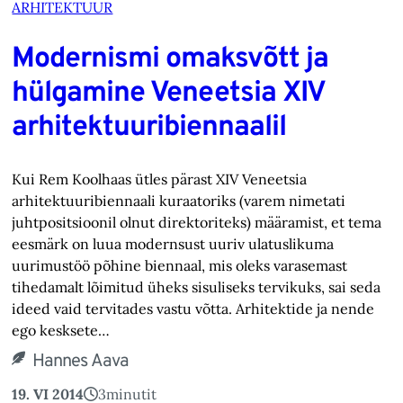
ARHITEKTUUR
Modernismi omaksvõtt ja
hülgamine Veneetsia XIV
arhitektuuribiennaalil
Kui Rem Koolhaas ütles pärast XIV Veneetsia
arhitektuuribiennaali kuraatoriks (varem nimetati
juhtpositsioonil olnut direktoriteks) määramist, et tema
eesmärk on luua modernsust uuriv ulatuslikuma
uurimustöö põhine biennaal, mis oleks varasemast
tihedamalt lõimitud üheks sisuliseks tervikuks, sai seda
ideed vaid tervitades vastu võtta. Arhitektide ja nende
ego kesksete…
Hannes Aava
19. VI 2014
3
minutit