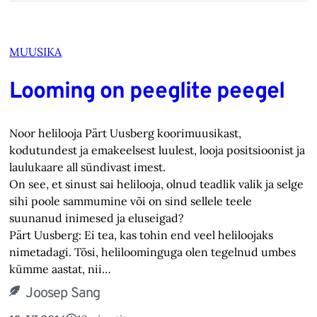
MUUSIKA
Looming on peeglite peegel
Noor helilooja Pärt Uusberg koorimuusikast,
kodutundest ja emakeelsest luulest, looja positsioonist ja
laulukaare all sündivast imest.
On see, et sinust sai helilooja, olnud teadlik valik ja selge
sihi poole sammumine või on sind sellele teele
suunanud inimesed ja eluseigad?
Pärt Uusberg: Ei tea, kas tohin end veel heliloojaks
nimetadagi. Tõsi, heliloominguga olen tegelnud umbes
kümme aastat, nii…
Joosep Sang