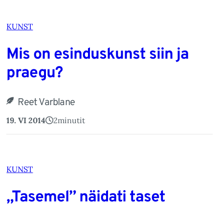
KUNST
Mis on esinduskunst siin ja
praegu?
Reet Varblane
19. VI 2014
2
minutit
KUNST
„Tasemel” näidati taset