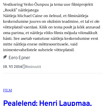
Vestlusring Veiko Õunpuu ja tema uue filmiprojekti
„Roukli” näitlejatega
Näitleja Michael Caine on öelnud, et filminäitleja
keskendumise juures on olulisim teadmine, et tal ei ole
võtteplatsil vaenlasi. Kõik on tema poolt ja kõik annavad
oma parima, et näitleja võiks filmis mõjuda võimalikult
hästi. See asetab vastutuse näitleja keskendumise eest
mitte näitleja enese mõttesooritusele, vaid
inimestevahelistele suhetele võtteplatsil.
Eero Epner
19. VI 2014
8
minutit
FILM
Pealelend: Henri Laupmaa,