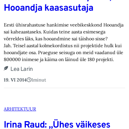
Hooandja kaas­asutaja
Eesti ühisrahastuse hankimise veebikeskkond Hooandja
sai kaheaastaseks. Kuidas teine aasta esimesega
võrreldes läks, kas hooandmine sai täishoo sisse?
Jah. Teisel aastal kolmekordistus nii projektide hulk kui
hooandjate osa. Praeguse seisuga on meid vaadanud üle
800000 inimese ja käima on läinud üle 180 projekti.
Lea Larin
19. VI 2014
1
minut
ARHITEKTUUR
Irina Raud: „Ühes väikeses