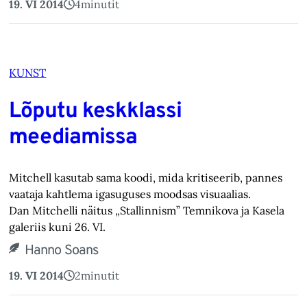
19. VI 2014
4
minutit
KUNST
Lõputu keskklassi
meediamissa
Mitchell kasutab sama koodi, mida kritiseerib, pannes
vaataja kahtlema igasuguses moodsas visuaalias.
Dan Mitchelli näitus „Stallinnism” Temnikova ja Kasela
galeriis kuni 26. VI.
Hanno Soans
19. VI 2014
2
minutit