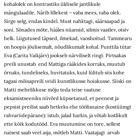
kohalolek on kontrastiks üldisele jantlikule
mängulaadile. Närib lillekest – vaba mees, vaba olek.
Sirge selg, endas kindel. Must nahktagi, säärsaapad ja
soni. Sõnades mõte, hääles nüansid, silmis vaatlev, otsiv
helk. Liigutused täpsed, ilmekad, vaoshoitud. Tammearu
on hoopis jõulisemalt, nõudlikumalt kohal. Punttila tütar
Eva (Carita Vaikjärv) jookseb närviliselt ringi. Pirtsakas
preili unustab end Mattiga rääkides korraks, muutub
õrnaks, tundeliseks, huvitatuks, kuid lülitub siis kohe
tagasi mõisapreili veidi kunstlikusse hoiakusse. Siiski on
Matti mehelikkuse mõju teda teise vaatuse
eksamistseeniks niivõrd küpsetanud, et peenest ja
pepsist preilist saab hetkeks ehe töölisnaine (kostüümgi
rahvariidepärane): istub, jalad harkis, ja võtab lustlikult
ette kõik kodutööd. Eva muutumine on tore, sellest
naisest saab veel asja, mõtleb Matti. Vaatajagi arvab