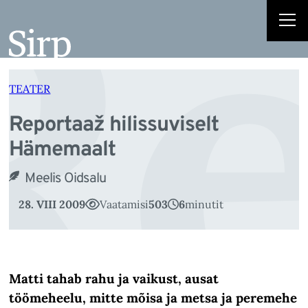
Re
Liigu
sisu
juurde
TEATER
Reportaaž hilissuviselt
Hämemaalt
Meelis Oidsalu
28. VIII 2009
Vaatamisi
503
6
minutit
Matti tahab rahu ja vaikust, ausat
töömeheelu, mitte mõisa ja metsa ja peremehe