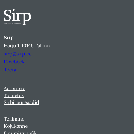
Sirp
Harju 1, 10146 Tallinn
sirp@sirp.ee
Facebook
Toeta
Autoritele
Toimetus
Sirbi laureaadid
Tellimine
Kojukanne
Ilmumisgraafik