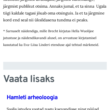
järgmist publikut otsima. Annaks jumal, et ta sinna Ugala
tiigi kaldale tagasi jõuab oma otsinguis. Ja et ta järgmine
kord end seal nii üksildasena tundma ei peaks.
* Sarnaselt näidendiga, mille Brecht kirjutas Hella Wuolijoe
jutustuse ja näidendikavandi alusel, on arvustuse kirjutamisel
kasutatud ka Eva-Liisa Linderi etenduse ajal tehtud märkmeid.
Vaata lisaks
Hamleti arheoloogia
Saalis istudes vaatad nagu kaevandisse ning püüad