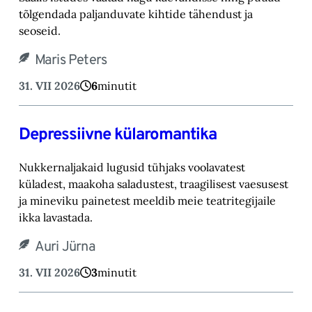
tõlgendada paljanduvate kihtide tähendust ja
seoseid.
Maris Peters
31. VII 2026
6
minutit
Depressiivne külaromantika
Nukkernaljakaid lugusid tühjaks voolavatest
küladest, maakoha saladustest, traagilisest vaesusest
ja mineviku painetest meeldib meie teatritegijaile
ikka lavastada.
Auri Jürna
31. VII 2026
3
minutit