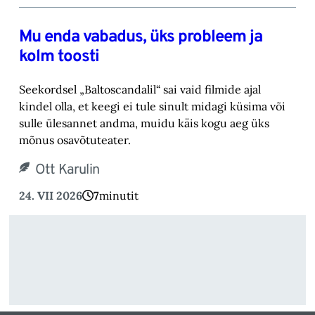
Mu enda vabadus, üks probleem ja
kolm toosti
Seekordsel „Baltoscandalil“ sai vaid filmide ajal
kindel olla, et keegi ei tule sinult midagi küsima või
sulle ülesannet andma, muidu käis kogu aeg üks
mõnus osavõtuteater.
Ott Karulin
24. VII 2026
7
minutit