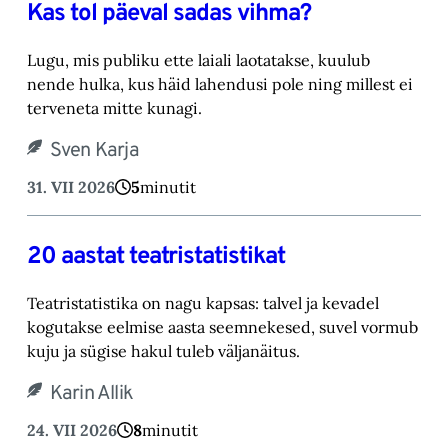
Kas tol päeval sadas vihma?
Lugu, mis publiku ette laiali laotatakse, kuulub
nende hulka, kus häid lahendusi pole ning millest ei
terveneta mitte kunagi.
Sven Karja
31. VII 2026
5
minutit
20 aastat teatristatistikat
Teatristatistika on nagu kapsas: talvel ja kevadel
kogutakse eelmise aasta seemnekesed, suvel vormub
kuju ja sügise hakul tuleb väljanäitus.
Karin Allik
24. VII 2026
8
minutit