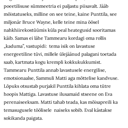
poeetilisuse sümmeetria ei paljastu piisavalt. Jääb
mõistatuseks, milline on see teine, kaine Punttila, see
miljonär Bruce Wayne, kelle teine mina öösel
nahkhiirekostüümis küla peal heategusid sooritamas
käib. Samas ei lähe Tammearu kordagi oma rollis
„kaduma”, vastupidi: tema isik on lavastuse
energeetiline tüvi, millele ülejäänud palagani toetada
saab, kartmata kogu krempli kokkukukkumist.
Tammearu Punttila annab lavastusele energilise,
emotsionaalse, Sammuli Matti aga mõttelise kandvuse.
Lõpuks otsustab purjakil Punttila kihlata oma tütre
hoopis Mattiga. Lavastuse ilusamaid stseene on Eva
perenaiseeksam. Matti tahab teada, kas mõisapreili ka
temasugusele töölisele naiseks sobib. Eval kästakse
sokikanda paigata.