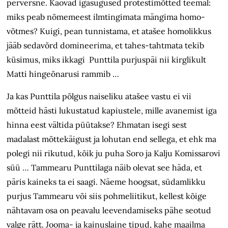
perversne. Kaovad igasugused protestimõtted teemal:
miks peab nõmemeest ilmtingimata mängima homo-
võtmes? Kuigi, pean tunnistama, et atašee homolikkus
jääb sedavõrd domineerima, et tahes-tahtmata tekib
küsimus, miks ikkagi Punttila purjuspäi nii kirglikult
Matti hingeõnarusi rammib …
Ja kas Punttila põlgus naiseliku atašee vastu ei vii
mõtteid hästi lukustatud kapiustele, mille avanemist iga
hinna eest vältida püütakse? Ehmatan isegi sest
madalast mõttekäigust ja lohutan end sellega, et ehk ma
polegi nii rikutud, kõik ju puha Soro ja Kalju Komissarovi
süü … Tammearu Punttilaga näib olevat see häda, et
päris kaineks ta ei saagi. Näeme hoogsat, südamlikku
purjus Tammearu või siis pohmeliitikut, kellest kõige
nähtavam osa on peavalu leevendamiseks pähe seotud
valge rätt. Jooma- ja kainuslaine tipud, kahe maailma