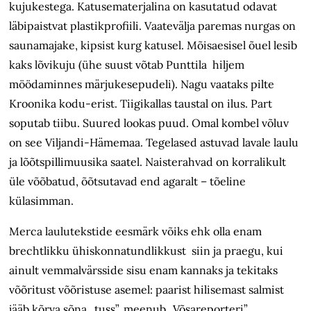
kujukestega. Katusematerjalina on kasutatud odavat
läbipaistvat plastikprofiili. Vaatevälja paremas nurgas on
saunamajake, kipsist kurg katusel. Mõisaesisel õuel lesib
kaks lõvikuju (ühe suust võtab Punttila hiljem
möödaminnes märjukesepudeli). Nagu vaataks pilte
Kroonika kodu-erist. Tiigikallas taustal on ilus. Part
soputab tiibu. Suured lookas puud. Omal kombel võluv
on see Viljandi-Hämemaa. Tegelased astuvad lavale laulu
ja lõõtspillimuusika saatel. Naisterahvad on korralikult
üle võõbatud, õõtsutavad end agaralt – tõeline
külasimman.
Merca laulutekstide eesmärk võiks ehk olla enam
brechtlikku ühiskonnatundlikkust siin ja praegu, kui
ainult vemmalvärsside sisu enam kannaks ja tekitaks
võõritust võõristuse asemel: paarist hilisemast salmist
jääb kõrva sõna „tuss”, meenub „Võsareporteri”