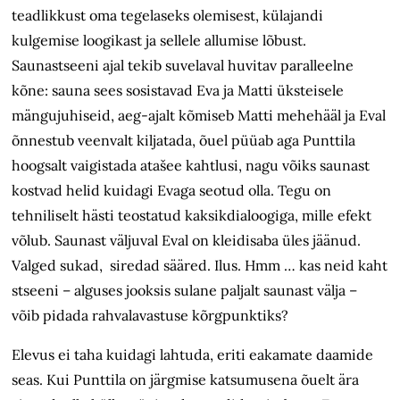
teadlikkust oma tegelaseks olemisest, külajandi
kulgemise loogikast ja sellele allumise lõbust.
Saunastseeni ajal tekib suvelaval huvitav paralleelne
kõne: sauna sees sosistavad Eva ja Matti üksteisele
mängujuhiseid, aeg-ajalt kõmiseb Matti mehehääl ja Eval
õnnestub veenvalt kiljatada, õuel püüab aga Punttila
hoogsalt vaigistada atašee kahtlusi, nagu võiks saunast
kostvad helid kuidagi Evaga seotud olla. Tegu on
tehniliselt hästi teostatud kaksikdialoogiga, mille efekt
võlub. Saunast väljuval Eval on kleidisaba üles jäänud.
Valged sukad, siredad sääred. Ilus. Hmm … kas neid kaht
stseeni – alguses jooksis sulane paljalt saunast välja –
võib pidada rahvalavastuse kõrgpunktiks?
Elevus ei taha kuidagi lahtuda, eriti eakamate daamide
seas. Kui Punttila on järgmise katsumusena õuelt ära