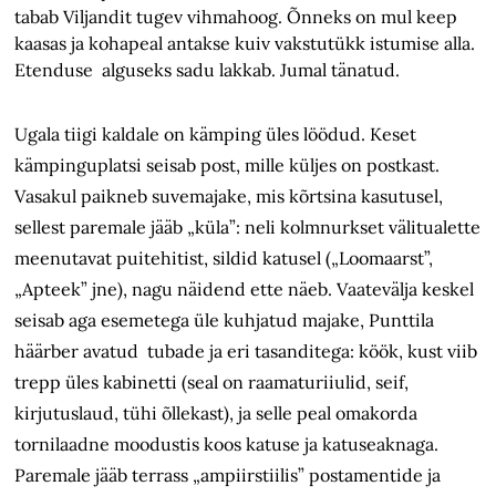
tabab Viljandit tugev vihmahoog. Õnneks on mul keep
kaasas ja kohapeal antakse kuiv vakstutükk istumise alla.
Etenduse alguseks sadu lakkab. Jumal tänatud.
Ugala tiigi kaldale on kämping üles löödud. Keset
kämpinguplatsi seisab post, mille küljes on postkast.
Vasakul paikneb suvemajake, mis kõrtsina kasutusel,
sellest paremale jääb „küla”: neli kolmnurkset välitualette
meenutavat puitehitist, sildid katusel („Loomaarst”,
„Apteek” jne), nagu näidend ette näeb. Vaatevälja keskel
seisab aga esemetega üle kuhjatud majake, Punttila
häärber avatud tubade ja eri tasanditega: köök, kust viib
trepp üles kabinetti (seal on raamaturiiulid, seif,
kirjutuslaud, tühi õllekast), ja selle peal omakorda
tornilaadne moodustis koos katuse ja katuseaknaga.
Paremale jääb terrass „ampiirstiilis” postamentide ja