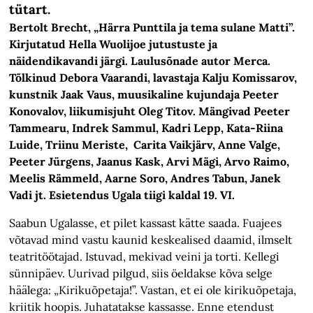
tütart.
Bertolt Brecht, „Härra Punttila ja tema sulane Matti”.
Kirjutatud Hella Wuolijoe jutustuste ja
näidendikavandi järgi. Laulusõnade autor Merca.
Tõlkinud Debora Vaarandi, lavastaja Kalju Komissarov,
kunstnik Jaak Vaus, muusikaline kujundaja Peeter
Konovalov, liikumisjuht Oleg Titov. Mängivad Peeter
Tammearu, Indrek Sammul, Kadri Lepp, Kata-Riina
Luide, Triinu Meriste, Carita Vaikjärv, Anne Valge,
Peeter Jürgens, Jaanus Kask, Arvi Mägi, Arvo Raimo,
Meelis Rämmeld, Aarne Soro, Andres Tabun, Janek
Vadi jt. Esietendus Ugala tiigi kaldal 19. VI.
Saabun Ugalasse, et pilet kassast kätte saada. Fuajees
võtavad mind vastu kaunid keskealised daamid, ilmselt
teatritöötajad. Istuvad, mekivad veini ja torti. Kellegi
sünnipäev. Uurivad pilgud, siis öeldakse kõva selge
häälega: „Kirikuõpetaja!”. Vastan, et ei ole kirikuõpetaja,
kriitik hoopis. Juhatatakse kassasse. Enne etendust