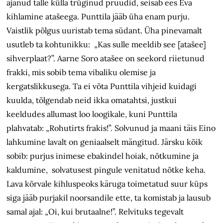
ajanud talle külla trüginud pruudid, seisab ees Eva
kihlamine atašeega. Punttila jääb üha enam purju.
Vaistlik põlgus uuristab tema südant. Üha pinevamalt
usutleb ta kohtunikku: „Kas sulle meeldib see [atašee]
sihverplaat?”. Aarne Soro atašee on seekord riietunud
frakki, mis sobib tema vibaliku olemise ja
kergatslikkusega. Ta ei võta Punttila vihjeid kuidagi
kuulda, tõlgendab neid ikka omatahtsi, justkui
keeldudes allumast loo loogikale, kuni Punttila
plahvatab: „Rohutirts frakis!”. Solvunud ja maani täis Eino
lahkumine lavalt on geniaalselt mängitud. Järsku kõik
sobib: purjus inimese ebakindel hoiak, nõtkumine ja
kaldumine, solvatusest pingule venitatud nõtke keha.
Lava kõrvale kihluspeoks käruga toimetatud suur küps
siga jääb purjakil noorsandile ette, ta komistab ja lausub
samal ajal: „Oi, kui brutaalne!”. Relvituks tegevalt