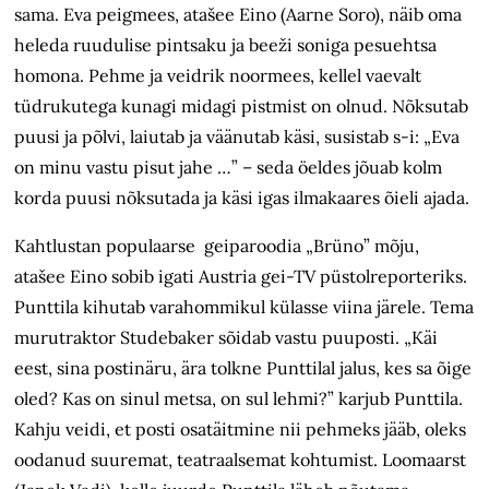
sama. Eva peigmees, atašee Eino (Aarne Soro), näib oma
heleda ruudulise pintsaku ja beeži soniga pesuehtsa
homona. Pehme ja veidrik noormees, kellel vaevalt
tüdrukutega kunagi midagi pistmist on olnud. Nõksutab
puusi ja põlvi, laiutab ja väänutab käsi, susistab s-i: „Eva
on minu vastu pisut jahe …” – seda öeldes jõuab kolm
korda puusi nõksutada ja käsi igas ilmakaares õieli ajada.
Kahtlustan populaarse geiparoodia „Brüno” mõju,
atašee Eino sobib igati Austria gei-TV püstolreporteriks.
Punttila kihutab varahommikul külasse viina järele. Tema
murutraktor Studebaker sõidab vastu puuposti. „Käi
eest, sina postinäru, ära tolkne Punttilal jalus, kes sa õige
oled? Kas on sinul metsa, on sul lehmi?” karjub Punttila.
Kahju veidi, et posti osatäitmine nii pehmeks jääb, oleks
oodanud suuremat, teatraalsemat kohtumist. Loomaarst