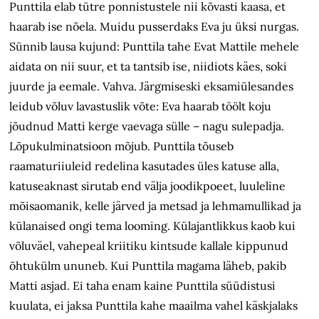
Punttila elab tütre ponnistustele nii kõvasti kaasa, et
haarab ise nõela. Muidu pusserdaks Eva ju üksi nurgas.
Sünnib lausa kujund: Punttila tahe Evat Mattile mehele
aidata on nii suur, et ta tantsib ise, niidiots käes, soki
juurde ja eemale. Vahva. Järgmiseski eksamiülesandes
leidub võluv lavastuslik võte: Eva haarab töölt koju
jõudnud Matti kerge vaevaga sülle – nagu sulepadja.
Lõpukulminatsioon mõjub. Punttila tõuseb
raamaturiiuleid redelina kasutades üles katuse alla,
katuseaknast sirutab end välja joodikpoeet, luuleline
mõisaomanik, kelle järved ja metsad ja lehmamullikad ja
külanaised ongi tema looming. Külajantlikkus kaob kui
võluväel, vahepeal kriitiku kintsude kallale kippunud
õhtukülm ununeb. Kui Punttila magama läheb, pakib
Matti asjad. Ei taha enam kaine Punttila süüdistusi
kuulata, ei jaksa Punttila kahe maailma vahel käskjalaks