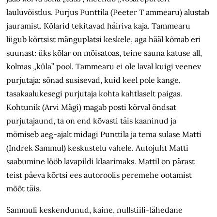
lauluvõistlus. Purjus Punttila (Peeter T ammearu) alustab
jauramist. Kõlarid tekitavad häiriva kaja. Tammearu
liigub kõrtsist mänguplatsi keskele, aga hääl kõmab eri
suunast: üks kõlar on mõisatoas, teine sauna katuse all,
kolmas „küla” pool. Tammearu ei ole laval kuigi veenev
purjutaja: sõnad susisevad, kuid keel pole kange,
tasakaalukesegi purjutaja kohta kahtlaselt paigas.
Kohtunik (Arvi Mägi) magab posti kõrval õndsat
purjutajaund, ta on end kõvasti täis kaaninud ja
mõmiseb aeg-ajalt midagi Punttila ja tema sulase Matti
(Indrek Sammul) keskustelu vahele. Autojuht Matti
saabumine lööb lavapildi klaarimaks. Mattil on pärast
teist päeva kõrtsi ees autoroolis peremehe ootamist
mõõt täis.
Sammuli keskendunud, kaine, nullstiili-lähedane