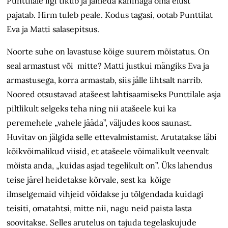
Punttilale ligi tikub ja jämeda kähinaga oma elust
pajatab. Hirm tuleb peale. Kodus tagasi, ootab Punttilat
Eva ja Matti salasepitsus.
Noorte suhe on lavastuse kõige suurem mõistatus. On
seal armastust või mitte? Matti justkui mängiks Eva ja
armastusega, korra armastab, siis jälle lihtsalt narrib.
Noored otsustavad atašeest lahtisaamiseks Punttilale asja
piltlikult selgeks teha ning nii atašeele kui ka
peremehele „vahele jääda”, väljudes koos saunast.
Huvitav on jälgida selle ettevalmistamist. Arutatakse läbi
kõikvõimalikud viisid, et atašeele võimalikult veenvalt
mõista anda, „kuidas asjad tegelikult on”. Üks lahendus
teise järel heidetakse kõrvale, sest ka kõige
ilmselgemaid vihjeid võidakse ju tõlgendada kuidagi
teisiti, omatahtsi, mitte nii, nagu neid paista lasta
soovitakse. Selles arutelus on tajuda tegelaskujude