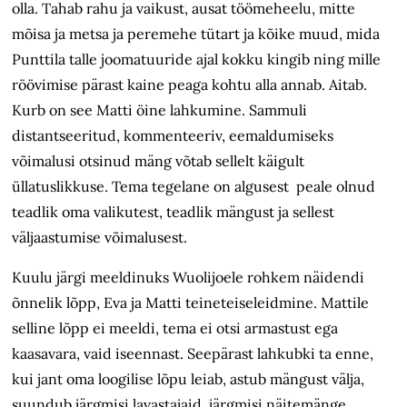
olla. Tahab rahu ja vaikust, ausat töömeheelu, mitte
mõisa ja metsa ja peremehe tütart ja kõike muud, mida
Punttila talle joomatuuride ajal kokku kingib ning mille
röövimise pärast kaine peaga kohtu alla annab. Aitab.
Kurb on see Matti öine lahkumine. Sammuli
distantseeritud, kommenteeriv, eemaldumiseks
võimalusi otsinud mäng võtab sellelt käigult
üllatuslikkuse. Tema tegelane on algusest peale olnud
teadlik oma valikutest, teadlik mängust ja sellest
väljaastumise võimalusest.
Kuulu järgi meeldinuks Wuolijoele rohkem näidendi
õnnelik lõpp, Eva ja Matti teineteiseleidmine. Mattile
selline lõpp ei meeldi, tema ei otsi armastust ega
kaasavara, vaid iseennast. Seepärast lahkubki ta enne,
kui jant oma loogilise lõpu leiab, astub mängust välja,
suundub järgmisi lavastajaid, järgmisi näitemänge,