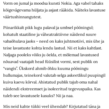
Vorm on jumal ja moodsa kunsti Nokia. Aga vahel tahaks
kõigevägevama hüljata ja asjast rääkida. Näiteks lavastuse
väärtushinnangutest.
Piinarikkalt pikk lugu palaval ja umbsel pööningul;
kohatult staatiline ja väheatraktiivne näidend suure
vabaõhulava jaoks – need on kaks juhtmotiivi, mis ühe ja
teise lavastuste kohta lendu lastud. Nii et kaks kahtlast.
Naljaga pooleks võiks ju öelda, et mõlemad lavastused
nõuavad vaatajalt head füüsilist vormi, sest publik on
“vangis”. Ükskord ahmib õhku kuuma pööningu
hullumajas, teinekord valutab selga askeetlikul puupingil
kuiva kaevu kõrval. Ahistatud publik tajub oma nahal
näidendi ekstreemset ja isoleeritud tegevuspaika. Kas
tuleb see lavastusele kasuks? Nii ja naa.
Mis neid kahte tükki veel ühendab? Kirjutatud täna ja