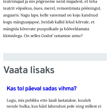
teatrimajad ja siis põgeneme neist majadest, et teha
teatrit võpsikus, õues, merel, remontimata pööningul,
angaaris. Nagu laps, kelle vanemad on koju kandnud
kogu mänguasjapoe, heidab kallid lelud kõrvale, et
mängida kõverate puupulkade ja hööveldamata
klotsidega. On selles Godot’ ootamise aimu?
Vaata lisaks
Kas tol päeval sadas vihma?
Lugu, mis publiku ette laiali laotatakse, kuulub
nende hulka, kus häid lahendusi pole ning millest ei