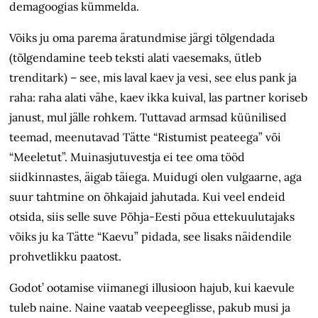
demagoogias kümmelda.
Võiks ju oma parema äratundmise järgi tõlgendada
(tõlgendamine teeb teksti alati vaesemaks, ütleb
trenditark) – see, mis laval kaev ja vesi, see elus pank ja
raha: raha alati vähe, kaev ikka kuival, las partner koriseb
janust, mul jälle rohkem. Tuttavad armsad küünilised
teemad, meenutavad Tätte “Ristumist peateega” või
“Meeletut”. Muinasjutuvestja ei tee oma tööd
siidkinnastes, äigab täiega. Muidugi olen vulgaarne, aga
suur tahtmine on õhkajaid jahutada. Kui veel endeid
otsida, siis selle suve Põhja-Eesti põua ettekuulutajaks
võiks ju ka Tätte “Kaevu” pidada, see lisaks näidendile
prohvetlikku paatost.
Godot’ ootamise viimanegi illusioon hajub, kui kaevule
tuleb naine. Naine vaatab veepeeglisse, pakub musi ja