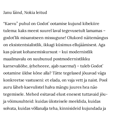
Janu läind, Nokia leitud
“Kaevu” puhul on Godot’ ootamise kujund kibekiire
tulema: kaks meest suurel laval tegevusetult lamamas –
godot’lik misanstseen missugune! Olukord näitemängus
on eksistentsialistlik, ikkagi küsimus ellujäämisest. Aga
kas pärast kohanemiskursust – kui modernistlik
maailmavalu on suubunud postmodernistlikku
karnevaliöhe, (eheheeee, ajab naerma!) – tuleb Godot’
ootamine üldse kõne alla? Tätte tegelased jõuavad väga
konkreetse vastuseni: et elada, on vaja vett ja naist. Pool
auru läheb kaevulistel halva mängu juures hea näo
tegemisele. Mehed esitavad elust enesest tuttavaid jõu-
ja võimusuhteid: kuidas üksteisele meeldida, kuidas
solvata, kuidas võllanalja teha, kinnisideid kujundada ja