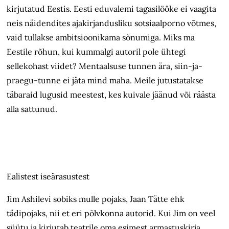
kirjutatud Eestis. Eesti eduvalemi tagasilööke ei vaagita
neis näidendites ajakirjandusliku sotsiaalporno võtmes,
vaid tullakse ambitsioonikama sõnumiga. Miks ma
Eestile rõhun, kui kummalgi autoril pole ühtegi
sellekohast viidet? Mentaalsuse tunnen ära, siin-ja-
praegu-tunne ei jäta mind maha. Meile jutustatakse
täbaraid lugusid meestest, kes kuivale jäänud või räästa
alla sattunud.
Ealistest iseärasustest
Jim Ashilevi sobiks mulle pojaks, Jaan Tätte ehk
tädipojaks, nii et eri põlvkonna autorid. Kui Jim on veel
süütu ja kirjutab teatrile oma esimest armastuskirja