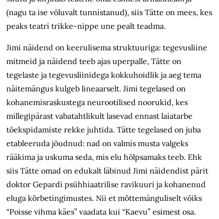
(nagu ta ise võluvalt tunnistanud), siis Tätte on mees, kes
peaks teatri trikke-nippe une pealt teadma.
Jimi näidend on keerulisema struktuuriga: tegevusliine
mitmeid ja näidend teeb ajas uperpalle, Tätte on
tegelaste ja tegevusliinidega kokkuhoidlik ja aeg tema
näitemängus kulgeb lineaarselt. Jimi tegelased on
kohanemisraskustega neurootilised noorukid, kes
millegipärast vabatahtlikult lasevad ennast laiatarbe
tõekspidamiste rekke juhtida. Tätte tegelased on juba
etableeruda jõudnud: nad on valmis musta valgeks
rääkima ja uskuma seda, mis elu hõlpsamaks teeb. Ehk
siis Tätte omad on edukalt läbinud Jimi näidendist pärit
doktor Gepardi psühhiaatrilise ravikuuri ja kohanenud
eluga kõrbetingimustes. Nii et mõttemänguliselt võiks
“Poisse vihma käes” vaadata kui “Kaevu” esimest osa.