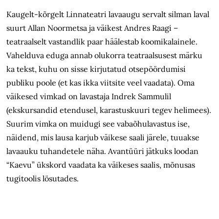
Kaugelt-kõrgelt Linnateatri lavaaugu servalt silman laval
suurt Allan Noormetsa ja väikest Andres Raagi –
teatraalselt vastandlik paar häälestab koomikalainele.
Vahelduva eduga annab olukorra teatraalsusest märku
ka tekst, kuhu on sisse kirjutatud otsepöördumisi
publiku poole (et kas ikka viitsite veel vaadata). Oma
väikesed vimkad on lavastaja Indrek Sammulil
(ekskursandid etendusel, karastuskuuri tegev helimees).
Suurim vimka on muidugi see vabaõhulavastus ise,
näidend, mis lausa karjub väikese saali järele, tuuakse
lavaauku tuhandetele näha. Avantüüri jätkuks loodan
“Kaevu” ükskord vaadata ka väikeses saalis, mõnusas
tugitoolis lösutades.