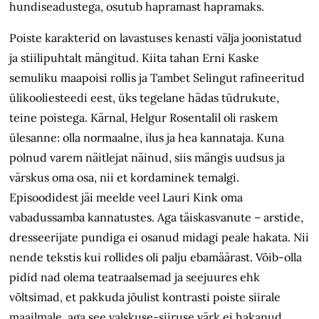
hundiseadustega, osutub hapramast hapramaks.
Poiste karakterid on lavastuses kenasti välja joonistatud
ja stiilipuhtalt mängitud. Kiita tahan Erni Kaske
semuliku maapoisi rollis ja Tambet Selingut rafineeritud
ülikooliesteedi eest, üks tegelane hädas tüdrukute,
teine poistega. Kärnal, Helgur Rosentalil oli raskem
ülesanne: olla normaalne, ilus ja hea kannataja. Kuna
polnud varem näitlejat näinud, siis mängis uudsus ja
värskus oma osa, nii et kordaminek temalgi.
Episoodidest jäi meelde veel Lauri Kink oma
vabadussamba kannatustes. Aga täiskasvanute – arstide,
dresseerijate pundiga ei osanud midagi peale hakata. Nii
nende tekstis kui rollides oli palju ebamäärast. Võib-olla
pidid nad olema teatraalsemad ja seejuures ehk
võltsimad, et pakkuda jõulist kontrasti poiste siirale
maailmale, aga see valskuse-siiruse värk ei hakanud