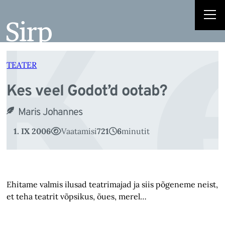
K
Liigu
sisu
juurde
TEATER
Kes veel Godot’d ootab?
Maris Johannes
1. IX 2006
Vaatamisi
721
6
minutit
Ehitame valmis ilusad teatrimajad ja siis põgeneme neist,
et teha teatrit võpsikus, õues, merel…