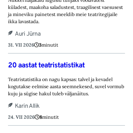
küladest, maakoha saladustest, traagilisest vaesusest
ja mineviku painetest meeldib meie teatritegijaile
ikka lavastada.
Auri Jürna
31. VII 2026
3
minutit
20 aastat teatristatistikat
Teatristatistika on nagu kapsas: talvel ja kevadel
kogutakse eelmise aasta seemnekesed, suvel vormub
kuju ja sügise hakul tuleb väljanäitus.
Karin Allik
24. VII 2026
8
minutit