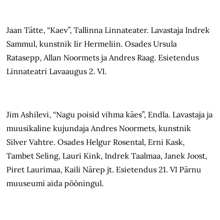
Jaan Tätte, “Kaev”, Tallinna Linnateater. Lavastaja Indrek
Sammul, kunstnik Iir Hermeliin. Osades Ursula
Ratasepp, Allan Noormets ja Andres Raag. Esietendus
Linnateatri Lavaaugus 2. VI.
Jim Ashilevi, “Nagu poisid vihma käes”, Endla. Lavastaja ja
muusikaline kujundaja Andres Noormets, kunstnik
Silver Vahtre. Osades Helgur Rosental, Erni Kask,
Tambet Seling, Lauri Kink, Indrek Taalmaa, Janek Joost,
Piret Laurimaa, Kaili Närep jt. Esietendus 21. VI Pärnu
muuseumi aida pööningul.