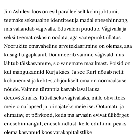
Jim Ashilevi loos on esil paralleelselt kolm juhtumit,
teemaks seksuaalne identiteet ja madal enesehinnang,
mis vallandab vägivalla. Eduvalem puudub. Vägivalla ja
seksi teemat oskasin oodata, aga vaatepunkt üllatas.
Noorukite omavaheline arveteklaarimine on olemas, aga
kusagil tagaplaanil. Domineerib vaimne vägivald, mis
lähtub täiskasvanute, s.o vanemate maailmast. Poisid on
kui mängukannid Kurja käes. Ja see Kuri nõuab neilt
kohanemist ja kehtestab jõuliselt oma nn normaalsuse
nõude. Vaimne türannia kasvab laval lausa
dedovštšina’ks, füüsiliseks vägivallaks, mille ohvriteks
meie oma lapsed ja piinajateks meie ise. Ootamatu ja
ehmatav, et põlvkond, keda ma arvasin evivat ülikõrget
enesehinnangut, enesekindlust, kelle eduhimu peaks
olema kasvanud koos varakapitalistlike