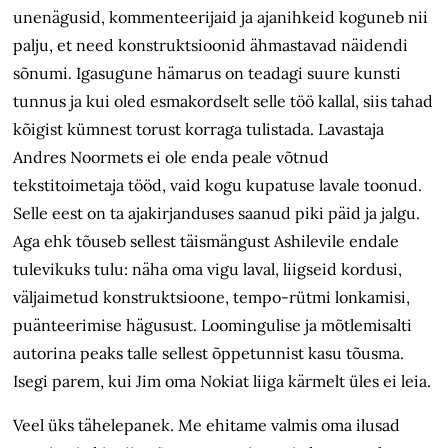
unenägusid, kommenteerijaid ja ajanihkeid koguneb nii
palju, et need konstruktsioonid ähmastavad näidendi
sõnumi. Igasugune hämarus on teadagi suure kunsti
tunnus ja kui oled esmakordselt selle töö kallal, siis tahad
kõigist kümnest torust korraga tulistada. Lavastaja
Andres Noormets ei ole enda peale võtnud
tekstitoimetaja tööd, vaid kogu kupatuse lavale toonud.
Selle eest on ta ajakirjanduses saanud piki päid ja jalgu.
Aga ehk tõuseb sellest täismängust Ashilevile endale
tulevikuks tulu: näha oma vigu laval, liigseid kordusi,
väljaimetud konstruktsioone, tempo-rütmi lonkamisi,
puänteerimise hägusust. Loomingulise ja mõtlemisalti
autorina peaks talle sellest õppetunnist kasu tõusma.
Isegi parem, kui Jim oma Nokiat liiga kärmelt üles ei leia.
Veel üks tähelepanek. Me ehitame valmis oma ilusad