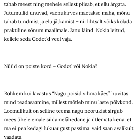
tahab meest ning mehele sellest piisab, et ellu ärgata.
Jutumullid unuvad, vaenukirves maetakse maha, mõnu
tahab tundmist ja elu jätkamist – nii lihtsalt võiks kõlada
praktiline sõnum maailmale. Janu läind, Nokia leitud,
kellele seda Godot’d veel vaja.
Nüüd on poiste kord – Godot’ või Nokia?
Rohkem kui lavastus “Nagu poisid vihma käes” huvitas
mind teadasaamine, millest mõtleb minu laste põlvkond.
Loomulikult on selline teema nagu noorukist sirgub
mees ühele emale südamelähedane ja ütlemata kena, et
ma ei pea kedagi lukuaugust passima, vaid saan avalikult
vaadata.