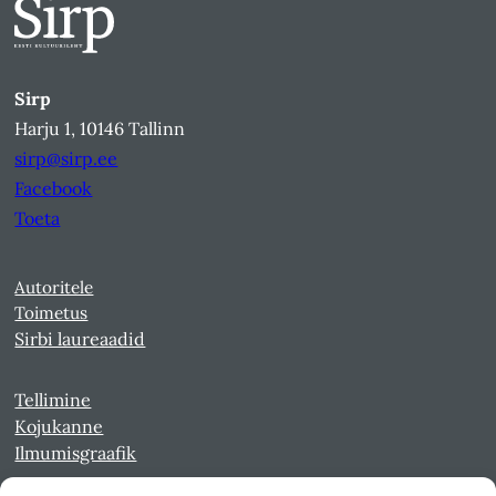
Sirp
Harju 1, 10146 Tallinn
sirp@sirp.ee
Facebook
Toeta
Autoritele
Toimetus
Sirbi laureaadid
Tellimine
Kojukanne
Ilmumisgraafik