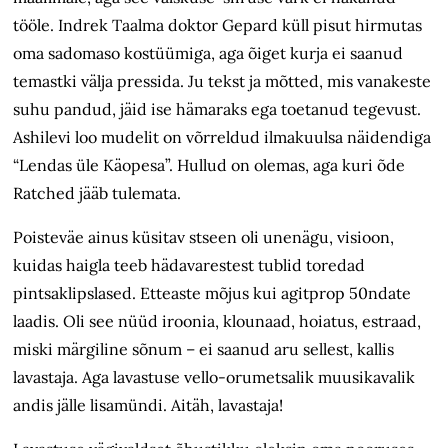
tööle. Indrek Taalma doktor Gepard küll pisut hirmutas
oma sadomaso kostüümiga, aga õiget kurja ei saanud
temastki välja pressida. Ju tekst ja mõtted, mis vanakeste
suhu pandud, jäid ise hämaraks ega toetanud tegevust.
Ashilevi loo mudelit on võrreldud ilmakuulsa näidendiga
“Lendas üle Käopesa”. Hullud on olemas, aga kuri õde
Ratched jääb tulemata.
Poisteväe ainus küsitav stseen oli unenägu, visioon,
kuidas haigla teeb hädavarestest tublid toredad
pintsaklipslased. Etteaste mõjus kui agitprop 50ndate
laadis. Oli see nüüd iroonia, klounaad, hoiatus, estraad,
miski märgiline sõnum – ei saanud aru sellest, kallis
lavastaja. Aga lavastuse vello-orumetsalik muusikavalik
andis jälle lisamündi. Aitäh, lavastaja!