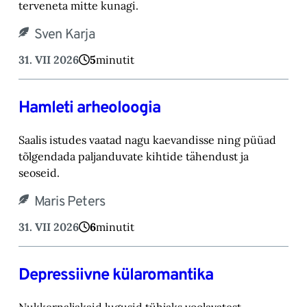
terveneta mitte kunagi.
Sven Karja
31. VII 2026
5
minutit
Hamleti arheoloogia
Saalis istudes vaatad nagu kaevandisse ning püüad
tõlgendada paljanduvate kihtide tähendust ja
seoseid.
Maris Peters
31. VII 2026
6
minutit
Depressiivne külaromantika
Nukkernaljakaid lugusid tühjaks voolavatest