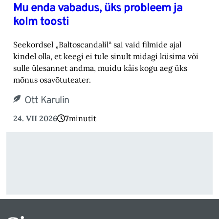
Mu enda vabadus, üks probleem ja
kolm toosti
Seekordsel „Baltoscandalil“ sai vaid filmide ajal
kindel olla, et keegi ei tule sinult midagi küsima või
sulle ülesannet andma, muidu käis kogu aeg üks
mõnus osavõtuteater.
Ott Karulin
24. VII 2026
7
minutit