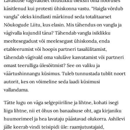
Lavastuse vägivaldset õhustikku oleksin oma nooruses
käsitlenud kui protesti ühiskonna vastu. “Haigla võrdub
vangla” oleks kindlasti märkinud seda totalitaarset
Nõukogude Liitu, kus elasin. Mis tähendus on vangla ja
vägivalla kujundil täna? Tähendab vangla isiklikku
meeltesegadust või meelesegast ühiskonda, enda
etableerumist või hoopis partneri tasalülitamist,
tähendab vägivald oma valuläve kasvatamist või partneri
omast teerulliga ülesõitmist? See on valiku ja
väärtushinnangu küsimus. Tuleb tunnustada tublit noort
autorit, kes on võimeline seda laadi küsimusi
vallandama.
Tätte lugu on väga selgepiiriline ja lihtne, kohati isegi
liiga lihtne, nii et õhus on banaalsuse oht, aga kirjaniku
huumorimeel ja hea lavataju päästavad olukorra. Ashilevi
jälle keerab vindi teisipidi üle: raamjutustajaid,