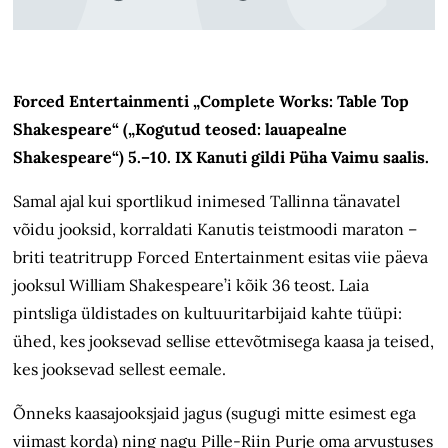
Forced Entertainmenti „Complete Works: Table Top
Shakespeare“ („Kogutud teosed: lauapealne
Shakespeare“) 5.–10. IX Kanuti gildi Püha Vaimu saalis.
Samal ajal kui sportlikud inimesed Tallinna tänavatel
võidu jooksid, korraldati Kanutis teistmoodi maraton –
briti teatritrupp Forced Entertainment esitas viie päeva
jooksul William Shakespeare’i kõik 36 teost. Laia
pintsliga üldistades on kultuuritarbijaid kahte tüüpi:
ühed, kes jooksevad sellise ettevõtmisega kaasa ja teised,
kes jooksevad sellest eemale.
Õnneks kaasajooksjaid jagus (sugugi mitte esimest ega
viimast korda) ning nagu Pille-Riin Purje oma arvustuses