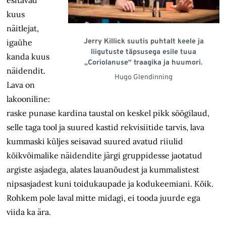
kuus
näitlejat,
Jerry Killick suutis puhtalt keele ja
igaühe
liigutuste täpsusega esile tuua
kanda kuus
„Coriolanuse“ traagika ja huumori.
näidendit.
Hugo Glendinning
Lava on
lakooniline:
raske punase kardina taustal on keskel pikk söögilaud,
selle taga tool ja suured kastid rekvisiitide tarvis, lava
kummaski küljes seisavad suured avatud riiulid
kõikvõimalike näidendite järgi gruppidesse jaotatud
argiste asjadega, alates lauanõudest ja kummalistest
nipsasjadest kuni toidukaupade ja kodukeemiani. Kõik.
Rohkem pole laval mitte midagi, ei tooda juurde ega
viida ka ära.