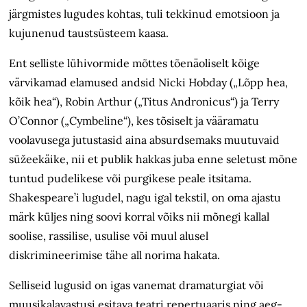
järgmistes lugudes kohtas, tuli tekkinud emotsioon ja
kujunenud taustsüsteem kaasa.
Ent selliste lühivormide mõttes tõenäoliselt kõige
värvikamad elamused andsid Nicki Hobday („Lõpp hea,
kõik hea“), Robin Arthur („Titus Andronicus“) ja Terry
O’Connor („Cymbeline“), kes tõsiselt ja vääramatu
voolavusega jutustasid aina absurdsemaks muutuvaid
süžeekäike, nii et publik hakkas juba enne seletust mõne
tuntud pudelikese või purgikese peale itsitama.
Shakespeare’i lugudel, nagu igal tekstil, on oma ajastu
märk küljes ning soovi korral võiks nii mõnegi kallal
soolise, rassilise, usulise või muul alusel
diskrimineerimise tähe all norima hakata.
Selliseid lugusid on igas vanemat dramaturgiat või
muusikalavastusi esitava teatri repertuaaris ning aeg-