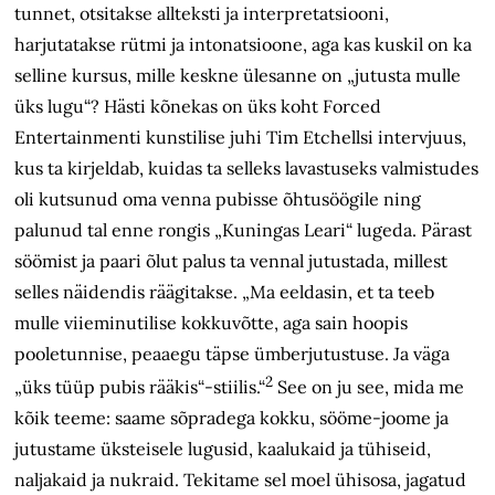
tunnet, otsitakse allteksti ja interpretatsiooni,
harjutatakse rütmi ja intonatsioone, aga kas kuskil on ka
selline kursus, mille keskne ülesanne on „jutusta mulle
üks lugu“? Hästi kõnekas on üks koht Forced
Entertainmenti kunstilise juhi Tim Etchellsi intervjuus,
kus ta kirjeldab, kuidas ta selleks lavastuseks valmistudes
oli kutsunud oma venna pubisse õhtusöögile ning
palunud tal enne rongis „Kuningas Leari“ lugeda. Pärast
söömist ja paari õlut palus ta vennal jutustada, millest
selles näidendis räägitakse. „Ma eeldasin, et ta teeb
mulle viieminutilise kokkuvõtte, aga sain hoopis
pooletunnise, peaaegu täpse ümberjutustuse. Ja väga
2
„üks tüüp pubis rääkis“-stiilis.“
See on ju see, mida me
kõik teeme: saame sõpradega kokku, sööme-joome ja
jutustame üksteisele lugusid, kaalukaid ja tühiseid,
naljakaid ja nukraid. Tekitame sel moel ühisosa, jagatud