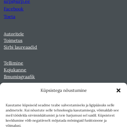
sirp@sirp.ee
Facebook
Toeta
Autoritele
Toimetus
Sirbi laureaadid
Tellimine
Kojukanne
Ilmumisgraafik
Küpsistega nõustumine
Veebiarhiiv
Sirp pdf-failidena Digaris
Kasutame küpsiseid seadme teabe salvestamiseks ja ligipääsuks selle
Kultuurileht 1994-1997
andmetele. Kui nõustute selle tehnoloogia kasutamisega, võimaldab see
Reede 1989-1990
meil töödelda sirvimiskäitumist ja teie harjumusi sel saidil. Küpsistest
Sirp ja Vasar 1940-1989
keeldumine võib negatiivselt mõjutada mõningaid funktsioone ja
võimalusi.