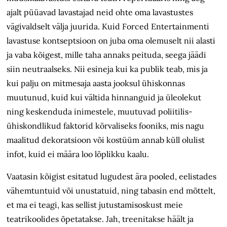
ajalt püüavad lavastajad neid ohte oma lavastustes
vägivaldselt välja juurida. Kuid Forced Entertainmenti
lavastuse kontseptsioon on juba oma olemuselt nii alasti
ja vaba kõigest, mille taha annaks peituda, seega jäädi
siin neutraalseks. Nii esineja kui ka publik teab, mis ja
kui palju on mitmesaja aasta jooksul ühiskonnas
muutunud, kuid kui vältida hinnanguid ja üleolekut
ning keskenduda inimestele, muutuvad poliitilis-
ühiskondlikud faktorid kõrvaliseks fooniks, mis nagu
maalitud dekoratsioon või kostüüm annab küll olulist
infot, kuid ei määra loo lõplikku kaalu.
Vaatasin kõigist esitatud lugudest ära pooled, eelistades
vähemtuntuid või unustatuid, ning tabasin end mõttelt,
et ma ei teagi, kas sellist jutustamisoskust meie
teatrikoolides õpetatakse. Jah, treenitakse häält ja