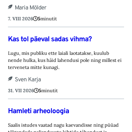
Maria Mölder
7. VIII 2026
5
minutit
Kas tol päeval sadas vihma?
Lugu, mis publiku ette laiali laotatakse, kuulub
nende hulka, kus häid lahendusi pole ning millest ei
terveneta mitte kunagi.
Sven Karja
31. VII 2026
5
minutit
Hamleti arheoloogia
Saalis istudes vaatad nagu kaevandisse ning püüad
tõlgendada paljanduvate kihtide tähendust ja