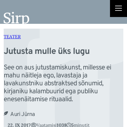
J
Liigu
sisu
juurde
TEATER
Jutusta mulle üks lugu
See on aus jutustamiskunst, millesse ei
mahu näitleja ego, lavastaja ja
lavakunstniku abstraktsed sõnumid,
kirjaniku kalambuurid ega publiku
enesenäitamise rituaalid.
Auri Jürna
22. IX 2017
Vaatamisi
1038
5
minutit