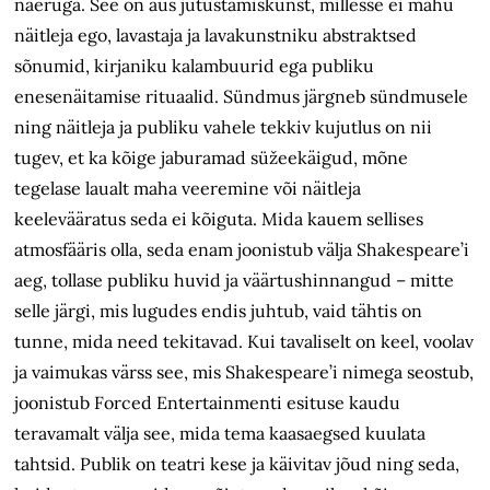
naeruga. See on aus jutustamiskunst, millesse ei mahu
näitleja ego, lavastaja ja lavakunstniku abstraktsed
sõnumid, kirjaniku kalambuurid ega publiku
enesenäitamise rituaalid. Sündmus järgneb sündmusele
ning näitleja ja publiku vahele tekkiv kujutlus on nii
tugev, et ka kõige jaburamad süžeekäigud, mõne
tegelase laualt maha veeremine või näitleja
keelevääratus seda ei kõiguta. Mida kauem sellises
atmosfääris olla, seda enam joonistub välja Shakespeare’i
aeg, tollase publiku huvid ja väärtushinnangud – mitte
selle järgi, mis lugudes endis juhtub, vaid tähtis on
tunne, mida need tekitavad. Kui tavaliselt on keel, voolav
ja vaimukas värss see, mis Shakespeare’i nimega seostub,
joonistub Forced Entertainmenti esituse kaudu
teravamalt välja see, mida tema kaasaegsed kuulata
tahtsid. Publik on teatri kese ja käivitav jõud ning seda,