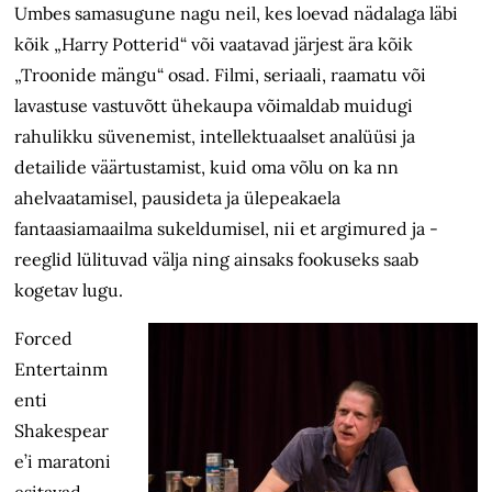
Umbes samasugune nagu neil, kes loevad nädalaga läbi
kõik „Harry Potterid“ või vaatavad järjest ära kõik
„Troonide mängu“ osad. Filmi, seriaali, raamatu või
lavastuse vastuvõtt ühekaupa võimaldab muidugi
rahulikku süvenemist, intellektuaalset analüüsi ja
detailide väärtustamist, kuid oma võlu on ka nn
ahelvaatamisel, pausideta ja ülepeakaela
fantaasiamaailma sukeldumisel, nii et argimured ja -
reeglid lülituvad välja ning ainsaks fookuseks saab
kogetav lugu.
Forced
Entertainm
enti
Shakespear
e’i maratoni
esitavad