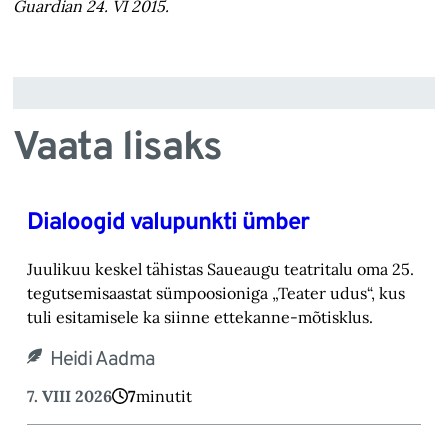
Guardian 24. VI 2015.
Vaata lisaks
Dialoogid valupunkti ümber
Juulikuu keskel tähistas Saueaugu teatritalu oma 25.
tegutsemisaastat sümpoosioniga „Teater ‎udus“, kus
tuli esitamisele ka siinne ettekanne-mõtisklus.‎
Heidi Aadma
7. VIII 2026
7
minutit