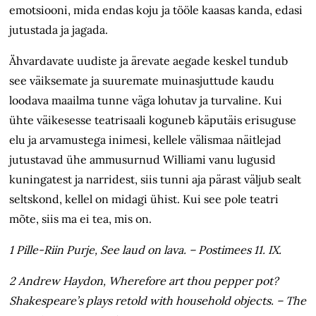
emotsiooni, mida endas koju ja tööle kaasas kanda, edasi
jutustada ja jagada.
Ähvardavate uudiste ja ärevate aegade keskel tundub
see väiksemate ja suuremate muinasjuttude kaudu
loodava maailma tunne väga lohutav ja turvaline. Kui
ühte väikesesse teatrisaali koguneb käputäis erisuguse
elu ja arvamustega inimesi, kellele välismaa näitlejad
jutustavad ühe ammusurnud Williami vanu lugusid
kuningatest ja narridest, siis tunni aja pärast väljub sealt
seltskond, kellel on midagi ühist. Kui see pole teatri
mõte, siis ma ei tea, mis on.
1 Pille-Riin Purje, See laud on lava. – Postimees 11. IX.
2 Andrew Haydon, Wherefore art thou pepper pot?
Shakespeare’s plays retold with household objects. – The