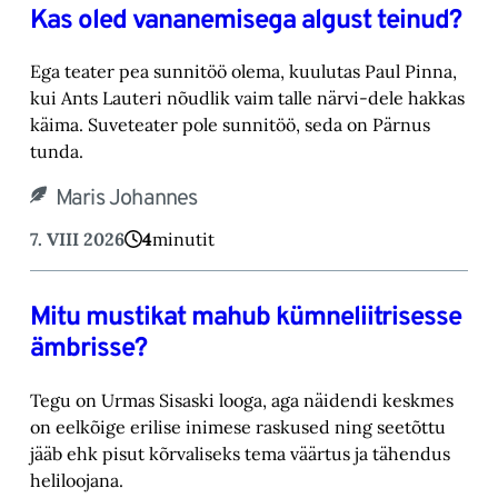
Kas oled vananemisega algust teinud?
Ega teater pea sunnitöö olema, kuulutas Paul Pinna,
kui Ants Lauteri nõudlik vaim talle närvi-‎dele hakkas
käima. Suveteater pole sunnitöö, seda on Pärnus
tunda.‎
Maris Johannes
7. VIII 2026
4
minutit
Mitu mustikat mahub kümneliitrisesse
ämbrisse?
Tegu on Urmas Sisaski looga, aga näidendi keskmes
on eelkõige erilise inimese raskused ning ‎seetõttu
jääb ehk pisut kõrvaliseks tema väärtus ja tähendus
heliloojana.‎