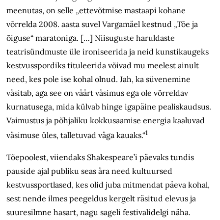
meenutas, on selle „ettevõtmise mastaapi kohane
võrrelda 2008. aasta suvel Vargamäel kestnud „Tõe ja
õiguse“ maratoniga. […] Niisuguste haruldaste
teatrisündmuste üle ironiseerida ja neid kunstikaugeks
kestvusspordiks tituleerida võivad mu meelest ainult
need, kes pole ise kohal olnud. Jah, ka süvenemine
väsitab, aga see on väärt väsimus ega ole võrreldav
kurnatusega, mida külvab hinge igapäine pealiskaudsus.
Vaimustus ja põhjaliku kokkusaamise energia kaaluvad
1
väsimuse üles, talletuvad väga kauaks.“
Tõepoolest, viiendaks Shakespeare’i päevaks tundis
pauside ajal publiku seas ära need kultuursed
kestvussportlased, kes olid juba mitmendat päeva kohal,
sest nende ilmes peegeldus kergelt räsitud elevus ja
suuresilmne hasart, nagu sageli festivalidelgi näha.