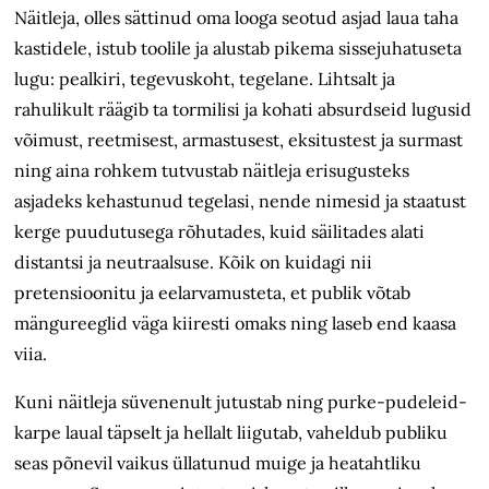
Näitleja, olles sättinud oma looga seotud asjad laua taha
kastidele, istub toolile ja alustab pikema sissejuhatuseta
lugu: pealkiri, tegevuskoht, tegelane. Lihtsalt ja
rahulikult räägib ta tormilisi ja kohati absurdseid lugusid
võimust, reetmisest, armastusest, eksitustest ja surmast
ning aina rohkem tutvustab näitleja erisugusteks
asjadeks kehastunud tegelasi, nende nimesid ja staatust
kerge puudutusega rõhutades, kuid säilitades alati
distantsi ja neutraalsuse. Kõik on kuidagi nii
pretensioonitu ja eelarvamusteta, et publik võtab
mängureeglid väga kiiresti omaks ning laseb end kaasa
viia.
Kuni näitleja süvenenult jutustab ning purke-pudeleid-
karpe laual täpselt ja hellalt liigutab, vaheldub publiku
seas põnevil vaikus üllatunud muige ja heatahtliku