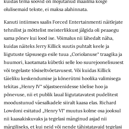
kuidas tema soovid on mõjutanud maailma kõige
olulisemaid tekste, ei maksa alahinnata.
Kanuti intiimses saalis Forced Entertainmenti näitlejate
tehnilist ja mõttelist meisterlikkust jälgida oli peaaegu
sama põnev kui lood ise. Võimalus nii lähedalt näha,
kuidas näiteks Jerry Killick suutis puhtalt keele ja
liigutuste täpsusega esile tuua „Coriolanuse“ traagika ja
huumori, kaotamata kübetki selle loo suurejoonelisusest
või tegelaste tõsiseltvõetavusest. Või kuidas Killick
täieliku keskendumise ja kõnerütmi hoolika valimisega
tekitas „Henry IV“ sõjastseenidesse tõelise hoo ja
põnevuse, nii et publik laual liigutatavatest pudelitest
moodustunud väesalkadele siiralt kaasa elas. Richard
Lowdoni esitatud „Henry VI“ muutus kolme osa jooksul
nii kaasakiskuvaks ja tegelasi mänginud asjad nii
märgiliseks, et kui neid või nende tähistatavaid tegelasi