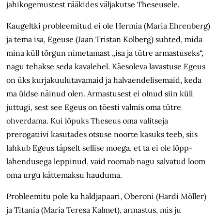
jahikogemustest rääkides väljakutse Theseusele.
Kaugeltki probleemitud ei ole Hermia (Maria Ehrenberg)
ja tema isa, Egeuse (Jaan Tristan Kolberg) suhted, mida
mina küll tõrgun nimetamast „isa ja tütre armastuseks“,
nagu tehakse seda kavalehel. Käesoleva lavastuse Egeus
on üks kurjakuulutavamaid ja halva­endelisemaid, keda
ma üldse näinud olen. Armastusest ei olnud siin küll
juttugi, sest see Egeus on tõesti valmis oma tütre
ohverdama. Kui lõpuks Theseus oma valitseja
prerogatiivi kasutades otsuse noorte kasuks teeb, siis
lahkub Egeus täpselt sellise moega, et ta ei ole lõpp­
lahendusega leppinud, vaid roomab nagu salvatud loom
oma urgu kätte­maksu hauduma.
Probleemitu pole ka haldjapaari, Oberoni (Hardi Möller)
ja Titania (Maria Teresa Kalmet), armastus, mis ju