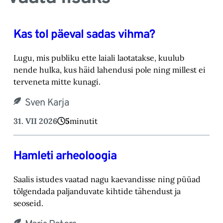
Kas tol päeval sadas vihma?
Lugu, mis publiku ette laiali laotatakse, kuulub
nende hulka, kus häid lahendusi pole ning millest ei
terveneta mitte kunagi.
Sven Karja
31. VII 2026
5
minutit
Hamleti arheoloogia
Saalis istudes vaatad nagu kaevandisse ning püüad
tõlgendada paljanduvate kihtide tähendust ja
seoseid.