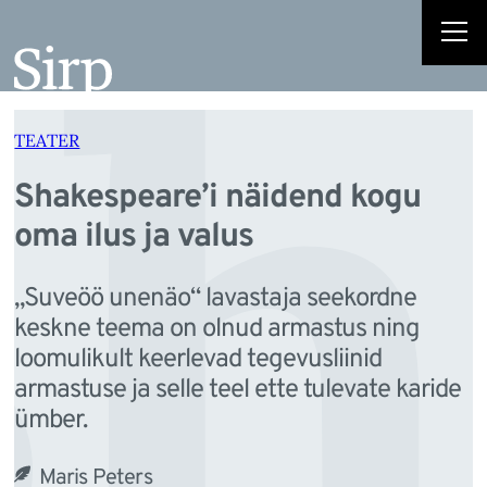
h
Liigu
sisu
juurde
TEATER
Shakespeare’i näidend kogu
oma ilus ja valus
„Suveöö unenäo“ lavastaja seekordne
keskne teema on olnud armastus ning
loomulikult keerlevad tegevusliinid
armastuse ja selle teel ette tulevate karide
ümber.
Maris Peters