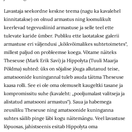
Lavastaja seekordne keskne teema (nagu ka kavalehel
kinnitatakse) on olnud armastus ning loomulikult
keerlevad tegevusliinid armastuse ja selle teel ette
tulevate karide ümber. Publiku ette laotatakse galerii
armastuse eri väljendusi „kõikvõimalikes suhtetoimetes“,
millest paljud on probleemse koega. Võtame näiteks
Theseuse (Mark Erik Savi) ja Hippo­lyta (Tuuli Maarja
Põldma) suhted: üks on sõjalise jõuga allutanud teise,
amatsoonide kuningannal tuleb asuda täitma Theseuse
kaasa rolli. See ei ole oma olemuselt kaugeltki tasane ja
kompromissitu suhe (kavaleht: „pooljumalast valitseja ja
alistatud amatsooni armastus“). Saua ja habemega
zeusiliku Theseuse ning amatsoonide kuninganna
suhtes säilib pinge läbi kogu näitemängu. Veel lavastuse
lõpuosas, jahistseenis esitab Hippolyta oma