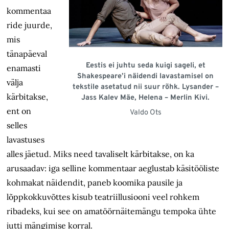
kommentaa
ride juurde,
mis
tänapäeval
Eestis ei juhtu seda kuigi sageli, et
enamasti
Shakespeare’i näidendi lavastamisel on
välja
tekstile asetatud nii suur rõhk. Lysander –
kärbitakse,
Jass Kalev Mäe, Helena – Merlin Kivi.
ent on
Valdo Ots
selles
lavastuses
alles jäetud. Miks need tavaliselt kärbitakse, on ka
arusaadav: iga selline kommentaar aeglustab käsitööliste
kohmakat näidendit, paneb koomika pausile ja
lõppkokkuvõttes kisub teatri­illusiooni veel rohkem
ribadeks, kui see on amatöörnäitemängu tempoka ühte
jutti mängimise korral.