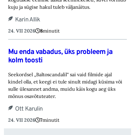
kuju ja sügise hakul tuleb väljanäitus.
Karin Allik
24. VII 2026
8
minutit
Mu enda vabadus, üks probleem ja
kolm toosti
Seekordsel „Baltoscandalil“ sai vaid filmide ajal
kindel olla, et keegi ei tule sinult midagi küsima või
sulle ülesannet andma, muidu käis kogu aeg üks
mõnus osavõtuteater.
Ott Karulin
24. VII 2026
7
minutit