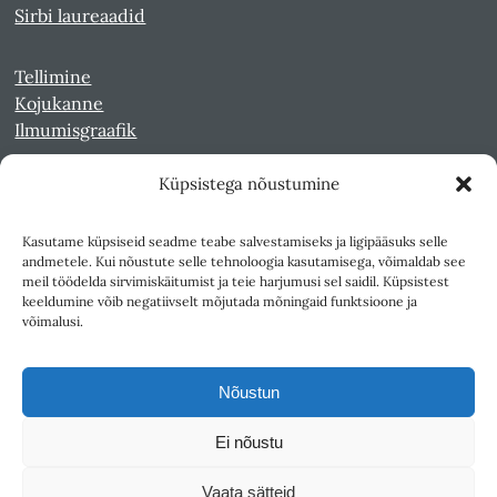
Sirbi laureaadid
Tellimine
Kojukanne
Ilmumisgraafik
Küpsistega nõustumine
Veebiarhiiv
Sirp pdf-failidena Digaris
Kasutame küpsiseid seadme teabe salvestamiseks ja ligipääsuks selle
Kultuurileht 1994-1997
andmetele. Kui nõustute selle tehnoloogia kasutamisega, võimaldab see
Reede 1989-1990
meil töödelda sirvimiskäitumist ja teie harjumusi sel saidil. Küpsistest
Sirp ja Vasar 1940-1989
keeldumine võib negatiivselt mõjutada mõningaid funktsioone ja
võimalusi.
Ligipääsetavus
Kasutustingimused
Nõustun
Teksti- ja andmekaeve
Ei nõustu
Väljaandja SA Kultuurileht
Vaata sätteid