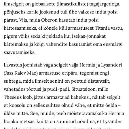
ilmselgelt on globaalsete (ilmastikuliste) tagajärgedega,
põhjuseks karile jooksnud tüli ühe väikese india poisi
pärast. Viis, mida Oberon kasutab india poisi
kättesaamiseks, ei kõnele küll armastusest Titania vastu,
pigem võiks seda kirjeldada kui isekas-jonnakat
kättemaksu ja kõigi vahendite kasutamist oma eesmärgi
saavutamiseks.
Lavastus joonistab väga selgelt välja Hermia ja Lysanderi
(Jass Kalev Mäe) armastuse eripära: tegemist ongi
suhtega, mida ilmselt senini on peetud distantsilt,
vahetades tõotusi ja pudi-padi. Situatsioon, mille
Theseus loob, jättes armastajad kahekesi, näitab selgelt,
et koosolu on selles suhtes olnud vähe, et mitte öelda –
üldse mitte. See, muide, teeb mõistetavamaks ka Hermia
hoiaku metsas, kui ta on sunnitud nõudma, et Lysander