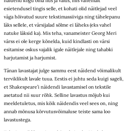
näidend kogu oma ilus ja valus, mis vähemalt
esietendusel tingis selle, et kohati olid näitlejad veel
väga hõivatud suure tekstimassiiviga ning tähelepanu
läks sellele, et värsijalad sõlme ei läheks (eks vahel
natuke läksid ka). Mis teha, vanameister Georg Meri
värss ei ole kerge kõnelda, kuid kindlasti on värsi
esitamise oskus vajalik igale näitlejale ning tahabki
harjutamist ja harjumist.
Tänan lavastajat julge sammu eest näidend võimalikult
terviklikult lavale tuua. Eestis ei juhtu seda kuigi sageli,
et Shakespeare’i näidendi lavastamisel on tekstile
asetatud nii suur rõhk. Selline lavastus mõjub kui
meeldetuletus, mis kõik näidendis veel sees on, ning
annab mõnusa kõrvutusvõimaluse teiste sama loo
lavastustega.