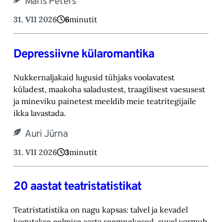
Maris Peters
31. VII 2026
6
minutit
Depressiivne külaromantika
Nukkernaljakaid lugusid tühjaks voolavatest
küladest, maakoha saladustest, traagilisest vaesusest
ja mineviku painetest meeldib meie teatritegijaile
ikka lavastada.
Auri Jürna
31. VII 2026
3
minutit
20 aastat teatristatistikat
Teatristatistika on nagu kapsas: talvel ja kevadel
kogutakse eelmise aasta seemnekesed, suvel vormub