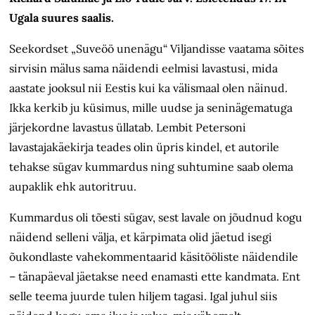
Ugala suures saalis.
Seekordset „Suveöö unenägu“ Viljandisse vaatama sõites
sirvisin mälus sama näidendi eelmisi lavastusi, mida
aastate jooksul nii Eestis kui ka välismaal olen näinud.
Ikka kerkib ju küsimus, mille uudse ja seninägematuga
järjekordne lavastus üllatab. Lembit Petersoni
lavastajakäekirja teades olin üpris kindel, et autorile
tehakse sügav kummardus ning suhtumine saab olema
aupaklik ehk autoritruu.
Kummardus oli tõesti sügav, sest lavale on jõudnud kogu
näidend selleni välja, et kärpimata olid jäetud isegi
õukondlaste vahekommentaarid käsitööliste näidendile
– tänapäeval jäetakse need enamasti ette kandmata. Ent
selle teema juurde tulen hiljem tagasi. Igal juhul siis