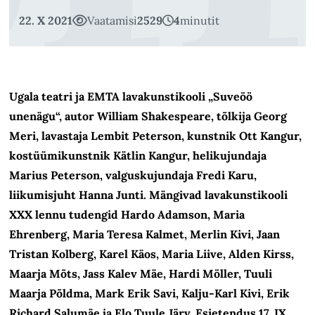
22. X 2021
Vaatamisi
2529
4
minutit
Ugala teatri ja EMTA lavakunstikooli „Suveöö
unenägu“, autor William Shakespeare, tõlkija Georg
Meri, lavastaja Lembit Peterson, kunstnik Ott Kangur,
kostüümikunstnik Kätlin Kangur, helikujundaja
Marius Peterson, valguskujundaja Fredi Karu,
liikumisjuht Hanna Junti. Mängivad lavakunstikooli
XXX lennu tudengid Hardo Adamson, Maria
Ehrenberg, Maria Teresa Kalmet, Merlin Kivi, Jaan
Tristan Kolberg, Karel Käos, Maria Liive, Alden Kirss,
Maarja Mõts, Jass Kalev Mäe, Hardi Möller, Tuuli
Maarja Põldma, Mark Erik Savi, Kalju-Karl Kivi, Erik
Richard Salumäe ja Elo Tuule Järv. Esietendus 17. IX