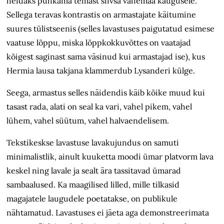
heidaks puhkama temast siivsa vahemaa kaugusele.
Sellega teravas kontrastis on armastajate käitumine
suures tülistseenis (selles lavastuses paigutatud esimese
vaatuse lõppu, miska lõppkokkuvõttes on vaatajad
kõigest saginast sama väsinud kui armastajad ise), kus
Hermia lausa takjana klammerdub Lysanderi külge.
Seega, armastus selles näidendis käib kõike muud kui
tasast rada, alati on seal ka vari, vahel pikem, vahel
lühem, vahel süütum, vahel halvaendelisem.
Tekstikeskse lavastuse lavakujundus on samuti
minimalistlik, ainult kuuketta moodi ümar platvorm lava
keskel ning lavale ja sealt ära tassitavad ümarad
sambaalused. Ka maagilised lilled, mille tilkasid
magajatele laugudele poetatakse, on publikule
nähtamatud. Lavastuses ei jäeta aga demonstreerimata