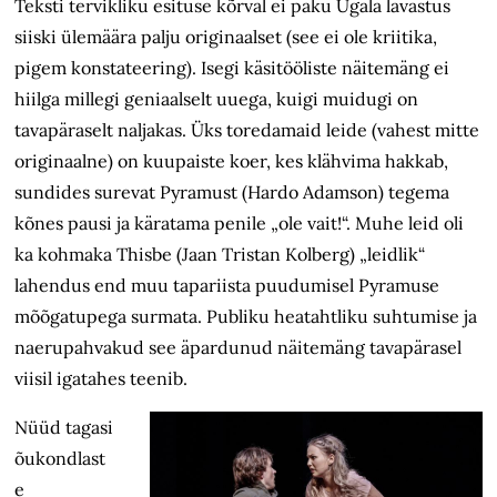
Teksti tervikliku esituse kõrval ei paku Ugala lavastus
siiski ülemäära palju originaalset (see ei ole kriitika,
pigem konstateering). Isegi käsitööliste näitemäng ei
hiilga millegi geniaalselt uuega, kuigi muidugi on
tavapäraselt naljakas. Üks toredamaid leide (vahest mitte
originaalne) on kuupaiste koer, kes klähvima hakkab,
sundides surevat Pyramust (Hardo Adamson) tegema
kõnes pausi ja käratama penile „ole vait!“. Muhe leid oli
ka kohmaka Thisbe (Jaan Tristan Kolberg) „leidlik“
lahendus end muu tapariista puudumisel Pyramuse
mõõgatupega surmata. Publiku heatahtliku suhtumise ja
naeru­pahvakud see äpardunud näitemäng tavapärasel
viisil igatahes teenib.
Nüüd tagasi
õukondlast
e