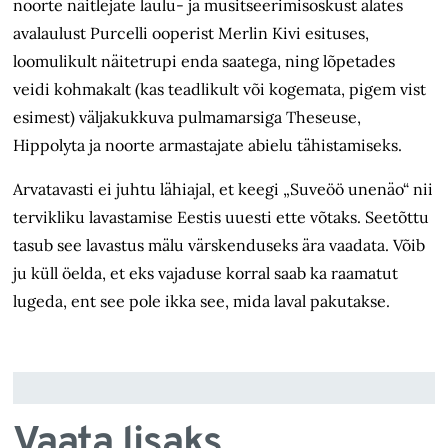
noorte näitlejate laulu- ja musitseerimisoskust alates
avalaulust Purcelli ooperist Merlin Kivi esituses,
loomulikult näitetrupi enda saatega, ning lõpetades
veidi kohmakalt (kas teadlikult või kogemata, pigem vist
esimest) väljakukkuva pulmamarsiga Theseuse,
Hippolyta ja noorte armastajate abielu tähistamiseks.
Arvatavasti ei juhtu lähiajal, et keegi „Suveöö unenäo“ nii
tervikliku lavastamise Eestis uuesti ette võtaks. Seetõttu
tasub see lavastus mälu värskenduseks ära vaadata. Võib
ju küll öelda, et eks vajaduse korral saab ka raamatut
lugeda, ent see pole ikka see, mida laval pakutakse.
Vaata lisaks