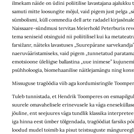
ilmekam näide on üdini poliitilise lavastajana ajalukku t
samuti mitte loosungite mõjul, vaid pigem just pelga „
sümbolismi, küll commedia dell arte radadel kirjasõnale
Naissaare-sündmusi tervitas Meierhold Peterburis revolu
tema seniseid otsinguid nii poliitilisel kui ka metatea
farsižanr, näiteks lavastuses „Suurepärane sarvekandja
naeruvääristamiseks, vaid pigem „tunnetatud paratamatu
emotsioone üleliigse ballastina „uue inimese” kujunemist
psühholoogia, biomehaanilise näitlejamängu ning konstr
Missuguse tragöödia viib aga kordumisringile Toomper
Tuleb tunnistada, et Hendrik Toomperes on esmapilgul
suurele omavahelisele erinevusele ka väga eneseküllase
jõuline, ent seejuures väga tundlik klassika interprete
iga hinna eest ümber tõlgendada, tragöödiat farsiks pö
loodud mudel toimib ka pisut teistsuguste mängureeglit