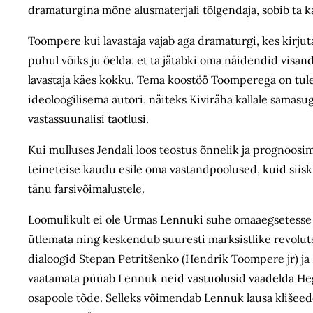
dramaturgina mõne alusmaterjali tõlgendaja, sobib ta ka 
Toompere kui lavastaja vajab aga dramaturgi, kes kirjut
puhul võiks ju öelda, et ta jätabki oma näidendid visa
lavastaja käes kokku. Tema koostöö Toomperega on tu
ideoloogilisema autori, näiteks Kiviräha kallale samas
vastassuunalisi taotlusi.
Kui mulluses Jendali loos teostus õnnelik ja prognoosim
teineteise kaudu esile oma vastandpoolused, kuid siiski m
tänu farsivõimalustele.
Loomulikult ei ole Urmas Lennuki suhe omaaegsetesse sa
ütlemata ning keskendub suuresti marksistlike revoluts
dialoogid Stepan Petritšenko (Hendrik Toompere jr) ja L
vaatamata püüab Lennuk neid vastuolusid vaadelda Heg
osapoole tõde. Selleks võimendab Lennuk lausa klišeed