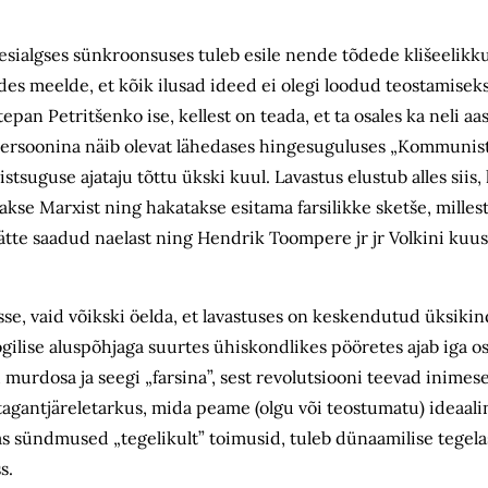
esialgses sünkroonsuses tuleb esile nende tõdede klišeelikku
des meelde, et kõik ilusad ideed ei olegi loodud teostamiseks
pan Petritšenko ise, kellest on teada, et ta osales ka neli aas
apersoonina näib olevat lähedases hingesuguluses „Kommunis
suguse ajataju tõttu ükski kuul. Lavastus elustub alles siis, 
takse Marxist ning hakatakse esitama farsilikke sketše, milles
tte saadud naelast ning Hendrik Toompere jr jr Volkini kuu
sse, vaid võikski öelda, et lavastuses on keskendutud üksikin
gilise aluspõhjaga suurtes ühiskondlikes pööretes ajab iga os
id murdosa ja seegi „farsina”, sest revolutsiooni teevad inime
tagantjäreletarkus, mida peame (olgu või teostumatu) ideaalin
s sündmused „tegelikult” toimusid, tuleb dünaamilise tegel
s.