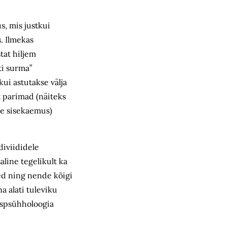
s, mis justkui
. Ilmekas
tat hiljem
ti surma”
kui astutakse välja
t parimad (näiteks
se sisekaemus)
diviididele
aline tegelikult ka
sed ning nende kõigi
a alati tuleviku
aspsühholoogia