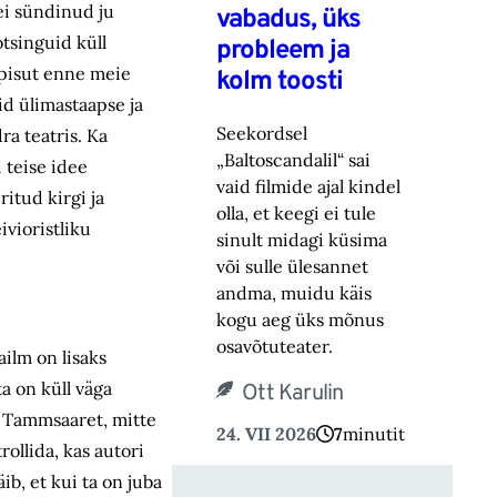
 ei sündinud ju
vabadus, üks
tsinguid küll
probleem ja
 pisut enne meie
kolm toosti
id ülimastaapse ja
Seekordsel
ra teatris. Ka
„Baltoscandalil“ sai
 teise idee
vaid filmide ajal kindel
itud kirgi ja
olla, et keegi ei tule
ivioristliku
sinult midagi küsima
või sulle ülesannet
andma, muidu käis
kogu aeg üks mõnus
osavõtuteater.
ilm on lisaks
a on küll väga
Ott Karulin
ks Tammsaaret, mitte
24. VII 2026
7
minutit
ollida, kas autori
b, et kui ta on juba