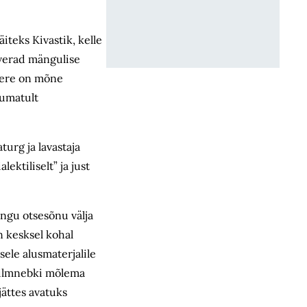
iteks Kivastik, kelle
õverad mängulise
pere on mõne
kumatult
urg ja lavastaja
ektiliselt” ja just
angu otsesõnu välja
n kesksel kohal
ele alusmaterjalile
 ilmnebki mõlema
ättes avatuks