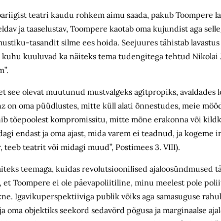
vabariigist teatri kaudu rohkem aimu saada, pakub Toompere l
dav ja taaselustav, Toompere kaotab oma kujundist aga selleg
ustiku-tasandit silme ees hoida. Seejuures tähistab lavast
eas, kuhu kuuluvad ka näiteks tema tudengitega tehtud Nikolai
m”.
te, et see olevat muutunud mustvalgeks agitpropiks, avaldades
nz on oma püüdlustes, mitte küll alati õnnestudes, meie möö
ünnib tõepoolest kompromissitu, mitte mõne erakonna või kild
agi endast ja oma ajast, mida varem ei teadnud, ja kogeme i
 teeb teatrit või midagi muud”, Postimees 3. VIII).
näiteks teemaga, kuidas revolutsioonilised ajaloosündmused t
t, et Toompere ei ole päevapoliitiline, minu meelest pole polii
ne. Igavikuperspektiiviga publik võiks aga samasuguse rah
astaja oma objektiks seekord sedavõrd põgusa ja marginaalse a