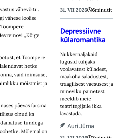
avastus vähevõitu.
31. VII 2026
6
minutit
i vähese loolise
us Toompere
Depressiivne
 Jevreinovi „Kõige
külaromantika
Nukkernaljakaid
 lootust, et Toompere
lugusid tühjaks
dalendavat hetke
voolavatest küladest,
konna, vaid inimsuse,
maakoha saladustest,
nimlikku mõistmist ja
traagilisest vaesusest ja
mineviku painetest
meeldib meie
änases päevas farsina
teatritegijaile ikka
lavastada.
tilisus olnud ka
uldamatuse tundega
Auri Jürna
jaloohetke. Mõlemal on
31. VII 2026
3
minutit