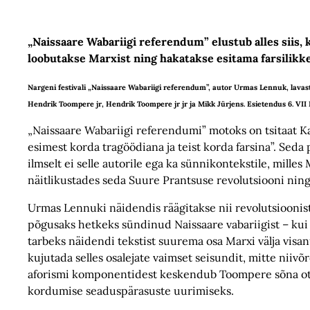
„Naissaare Wabariigi referendum” elustub alles siis, 
loobutakse Marxist ning hakatakse esitama farsilikke
Nargeni festivali „Naissaare Wabariigi referendum”, autor Urmas Lennuk, lava
Hendrik Toompere jr, Hendrik Toompere jr jr ja Mikk Jürjens. Esietendus 6. VII
„Naissaare Wabariigi referendumi” motoks on tsitaat Ka
esimest korda tragöödiana ja teist korda farsina”. Seda
ilmselt ei selle autorile ega ka sünnikontekstile, mil
näitlikustades seda Suure Prantsuse revolutsiooni nin
Urmas Lennuki näidendis räägitakse nii revolutsioonist
põgusaks hetkeks sündinud Naissaare vabariigist – ku
tarbeks näidendi tekstist suurema osa Marxi välja visa
kujutada selles osalejate vaimset seisundit, mitte niiv
aforismi komponentidest keskendub Toompere sõna otse
kordumise seaduspärasuste uurimiseks.