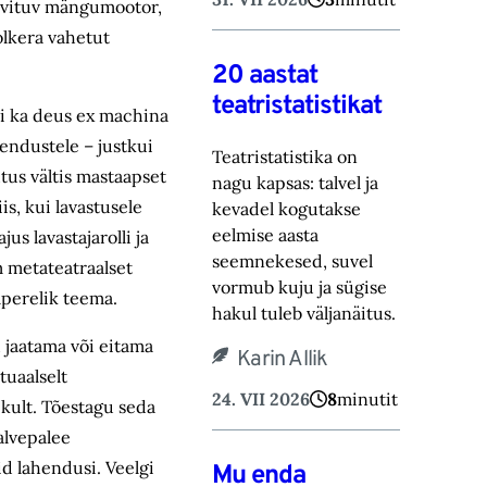
äivituv mängumootor,
olkera vahetut
20 aastat
teatristatistikat
ui ka deus ex machina
hendustele – justkui
Teatristatistika on
tus vältis mastaapset
nagu kapsas: talvel ja
is, kui lavastusele
kevadel kogutakse
eelmise aasta
us lavastajarolli ja
seemnekesed, suvel
m metateatraalset
vormub kuju ja sügise
mperelik teema.
hakul tuleb väljanäitus.
d jaatama või eitama
Karin Allik
tuaalselt
24. VII 2026
8
minutit
kult. Tõestagu seda
alvepalee
id lahendusi. Veelgi
Mu enda