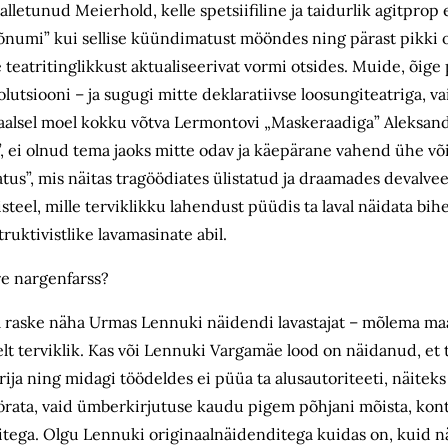
alletunud Meierhold, kelle spetsiifiline ja taidurlik agitprop
sõnumi” kui sellise küündimatust mööndes ning pärast pikki o
 teatritinglikkust aktualiseerivat vormi otsides. Muide, õige
tsiooni – ja sugugi mitte deklaratiivse loosungiteatriga, va
traalsel moel kokku võtva Lermontovi „Maskeraadiga” Aleksand
”, ei olnud tema jaoks mitte odav ja käepärane vahend ühe või
s”, mis näitas tragöödiates ülistatud ja draamades devalveer
eel, mille terviklikku lahendust püüdis ta laval näidata bihe
uktivistlike lavamasinate abil.
e nargenfarss?
 raske näha Urmas Lennuki näidendi lavastajat – mõlema maa
lt terviklik. Kas või Lennuki Vargamäe lood on näidanud, et t
erija ning midagi töödeldes ei püüa ta alusautoriteeti, näite
örata, vaid ümberkirjutuse kaudu pigem põhjani mõista, kontr
ega. Olgu Lennuki originaalnäidenditega kuidas on, kuid näi