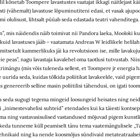
il kõnetab Toompere lavastustes vaatajat ikkagi näitlejast k
i (vähemalt) lavastuse lõpuminutiteni edasi, et vasak ajupo
 olulisust, lihtsalt püüab seda edastada teatri vahenditega.
”, mis näidendis näib toimivat nii Pandora laeka, Mooloki k
 kuid lavastuses jääb – vaatamata Andreas W leidlikele helila
itsetult kammerlikuks jäi ka revolutsioon ise, mille lavakuju
 peas”, nagu lavastaja kavalehel oma taotlusi tutvustab. Niisi
atrimängu (mis võis tuleneda sellest, et Toompere jr energia haj
uurida seda, kuidas tõlkida poliitikat lavakeelde, vaid pige
 genereerib selline masin poliitilisi tähendusi, on igati too
ea ta seda sugugi tegema mingeid loosungeid heisates ning nei
 „inimestevahelisi suhteid” etendades kui ka täiesti kontsep
ema ning vastavasisulised vastandused mõjuvad pigem kunstli
 keda tunneme küll peamiselt tänu tema vaatemängulisele „T
tritehnikaid ning ka nende koosmõjus sündivaid metateatraalse