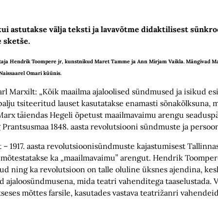
kui astutakse välja teksti ja lavavõtme didaktilisest sünkr
 sketše.
staja Hendrik Toompere jr, kunstnikud Maret Tamme ja Ann Mirjam Vaikla. Mängivad Ma
 Naissaarel Omari küünis.
rl Marxilt: „Kõik maailma ajaloolised sündmused ja isikud e
 palju tsiteeritud lauset kasutatakse enamasti sõnakõlksuna,
les Marx täiendas Hegeli õpetust maailmavaimu arengu seadusp
g Prantsusmaa 1848. aasta revolutsiooni sündmuste ja persoo
 – 1917. aasta revolutsioonisündmuste kajastumisest Tallinna
i mõtestatakse ka „maailmavaimu” arengut. Hendrik Toompere
nud ning ka revolutsioon on talle oluline üksnes ajendina, ke
õrd ajaloosündmusena, mida teatri vahenditega taaselustada. V
ses mõttes farsile, kasutades vastava teatrižanri vahendei