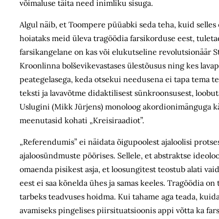
võimaluse täita need inimliku sisuga.
Algul näib, et Toompere püüabki seda teha, kuid selles 
hoiataks meid üleva tragöödia farsikorduse eest, tuleta
farsikangelane on kas või elukutseline revolutsionäär Ste
Kroonlinna bolševikevastases ülestõusus ning kes lav
peategelasega, keda otsekui needusena ei tapa tema teist
teksti ja lavavõtme didaktilisest sünkroonsusest, loobu
Uslugini (Mikk Jürjens) monoloog akordionimänguga kä
meenutasid kohati „Kreisiraadiot”.
„Referendumis” ei näidata õigupoolest ajaloolisi protse
ajaloosündmuste pöörises. Sellele, et abstraktse ideoloo
omaenda pisikest asja, et loosungitest teostub alati va
eest ei saa kõnelda ühes ja samas keeles. Tragöödia on 
tarbeks teadvuses hoidma. Kui tahame aga teada, kuida
avamiseks pingelises piirsituatsioonis appi võtta ka fars