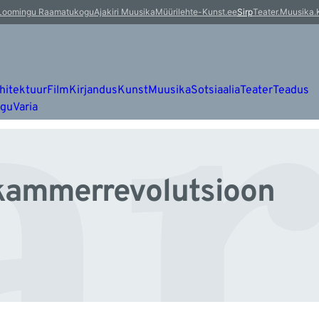
ar
Loomingu Raamatukogu
Ajakiri Muusika
Müürileht
e-Kunst.ee
Sirp
Teater.Muusika.
hitektuur
Film
Kirjandus
Kunst
Muusika
Sotsiaalia
Teater
Teadus
ugu
Varia
 kammerrevolutsioon