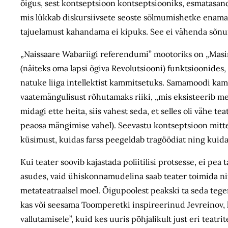
õigus, sest kontseptsioon kontseptsiooniks, esmatasand
mis lükkab diskursiivsete seoste sõlmumishetke enamast
tajuelamust kahandama ei kipuks. See ei vähenda sõnumi
„Naissaare Wabariigi referendumi” mootoriks on „Masin
(näiteks oma lapsi õgiva Revolutsiooni) funktsioonides,
natuke liiga intellektist kammitsetuks. Samamoodi kamm
vaatemängulisust rõhutamaks riiki, „mis eksisteerib meie
midagi ette heita, siis vahest seda, et selles oli vähe te
peaosa mängimise vahel). Seevastu kontseptsioon mitte 
küsimust, kuidas farss peegeldab tragöödiat ning kuidas
Kui teater soovib kajastada poliitilisi protsesse, ei p
asudes, vaid ühiskonnamudelina saab teater toimida nii
metateatraalsel moel. Õigupoolest peakski ta seda teg
kas või seesama Toomperetki inspireerinud Jevreinov,
vallutamisele”, kuid kes uuris põhjalikult just eri tea