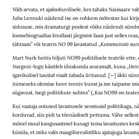
Võib arvata, et ajaloohuvilisele, kes tahaks Naissaare 
Juba Lennuki näidend ise on rohkem mõtestav kui kirjel
sidususe, mis dramaturgi poolest võiks näidendi sündm
loomebiograafias kindlasti järgmist faasi just selles r
tähtsam” või teatris NO 99 lavastatud „Kommunisti sur
Mart Nurk heitis hiljuti NO99 poliitilisele teatrile et
Nargeni-lugu käsitleb ühiskonda avaramalt, kuna „Hei
igavikulisel taustal visalt tabada üritanud. [—] äkki s
inimeseks olemise huve teeniv kunst ja me taipame mid
sügavust. Isegi poliitikute suhtes” („Kas NO99 on teater,
Kui vaataja ootused lavastusele seostusid poliitikaga, 
korduvad, siis pidi ta tõenäoliselt pettuma. Vähe selles
mõnel muul kangusastmel kunagi tema lavastustes kesk
küsida, et miks valis maagilisrealistliku ajatajuga lav