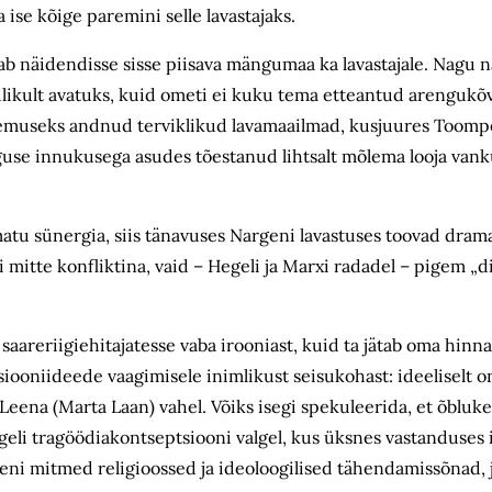
ise kõige paremini selle lavastajaks.
ab näidendisse sisse piisava mängumaa ka lavastajale. Nagu nä
ndlikult avatuks, kuid ometi ei kuku tema etteantud arenguk
lemuseks andnud terviklikud lavamaailmad, kusjuures Toom
uguse innukusega asudes tõestanud lihtsalt mõlema looja van
atu sünergia, siis tänavuses Nargeni lavastuses toovad dramat
itte konfliktina, vaid – Hegeli ja Marxi radadel – pigem „dial
areriigiehitajatesse vaba irooniast, kuid ta jätab oma hinn
iooniideede vaagimisele inimlikust seisukohast: ideeliselt o
eena (Marta Laan) vahel. Võiks isegi spekuleerida, et õblukes
eli tragöödiakontseptsiooni valgel, kus üksnes vastanduses
eni mitmed religioossed ja ideoloogilised tähendamissõnad, j