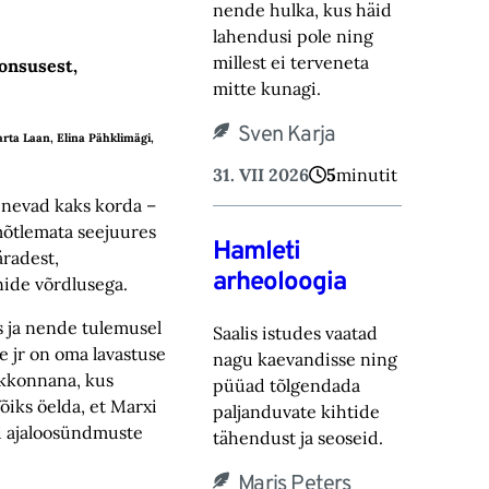
nende hulka, kus häid
lahendusi pole ning
millest ei terveneta
oonsusest,
mitte kunagi.
Sven Karja
rta Laan, Elina Pähklimägi,
31. VII 2026
5
minutit
sinevad kaks korda –
 mõtlemata seejuures
Hamleti
äradest,
arheoloogia
nide võrdlusega.
s ja nende tulemusel
Saalis istudes vaatad
 jr on oma lavastuse
nagu kaevandisse ning
skkonnana, kus
püüad tõlgendada
õiks öelda, et Marxi
paljanduvate kihtide
d ajaloosündmuste
tähendust ja seoseid.
Maris Peters