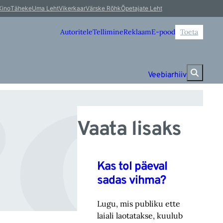
g
Kino
Täheke
Uma Leht
Vikerkaar
Värske Rõhk
Õpetajate Leht
Autoritele
Tellimine
Reklaam
E-pood
Toeta
Veebiarhiiv
Vaata lisaks
Kas tol päeval
sadas vihma?
Lugu, mis publiku ette
laiali laotatakse, kuulub