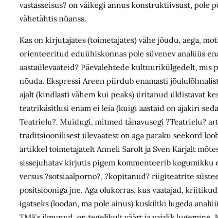
vastasseisus? on väikegi annus konstruktiivsust, pole p
vähetähtis nüanss.
Kas on kirjutajates (toimetajates) vähe jõudu, aega, mot
orienteeritud eduühiskonnas pole süvenev analüüs enam
aastaülevaateid? Päevalehtede kultuurikülgedelt, mis p
nõuda. Ekspressi Areen piirdub enamasti jõululõhnalis
ajalt (kindlasti vähem kui peaks) üritanud üldistavat k
teatrikäsitlusi enam ei leia (kuigi aastaid on ajakiri s
Teatrielu?. Muidugi, mitmed tänavusegi ?Teatrielu? artik
traditsioonilisest ülevaatest on aga paraku seekord loo
artikkel toimetajatelt Anneli Sarolt ja Sven Karjalt mõt
sissejuhatav kirjutis pigem kommenteerib kogumikku enna
versus ?sotsiaalporno?, ?kopitanud? riigiteatrite süst
positsiooniga jne. Aga olukorras, kus vaatajad, kriitik
igatseks (loodan, ma pole ainus) kuskiltki lugeda analüüt
TMKs ilmunud, on tegelikult väärt ja vajalik lugemine. 