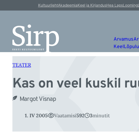
K
Liigu
Kultuurileht
Akadeemia
Keel ja Kirjandus
Hea Laps
Looming
sisu
juurde
Arvamus
Ar
Keel
Lõpul
TEATER
Kas on veel kuskil r
Margot Visnap
1. IV 2005
Vaatamisi
592
3
minutit