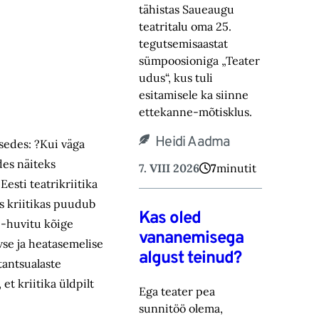
tähistas Saueaugu
teatritalu oma 25.
tegutsemisaastat
sümpoosioniga „Teater
‎udus“, kus tuli
esitamisele ka siinne
ettekanne-mõtisklus.‎
Heidi Aadma
tsedes: ?Kui väga
des näiteks
7. VIII 2026
7
minutit
Eesti teatrikriitika
s kriitikas puudub
Kas oled
 -huvitu kõige
vananemisega
vse ja heatasemelise
algust teinud?
tantsualaste
et kriitika üldpilt
Ega teater pea
sunnitöö olema,