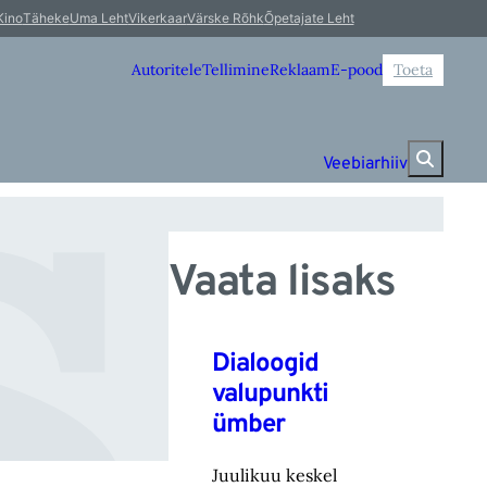
 
Kino
Täheke
Uma Leht
Vikerkaar
Värske Rõhk
Õpetajate Leht
Autoritele
Tellimine
Reklaam
E-pood
Toeta
Veebiarhiiv
Vaata lisaks
Dialoogid
valupunkti
ümber
Juulikuu keskel