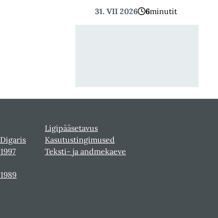
31. VII 2026
6
minutit
Ligipääsetavus
 Digaris
Kasutustingimused
-1997
Teksti- ja andmekaeve
-1989