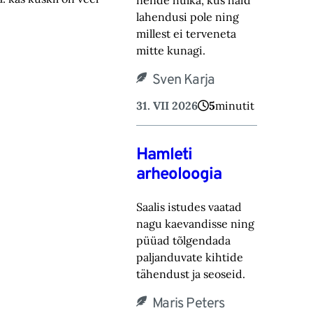
nende hulka, kus häid
lahendusi pole ning
millest ei terveneta
mitte kunagi.
Sven Karja
31. VII 2026
5
minutit
Hamleti
arheoloogia
Saalis istudes vaatad
nagu kaevandisse ning
püüad tõlgendada
paljanduvate kihtide
tähendust ja seoseid.
Maris Peters