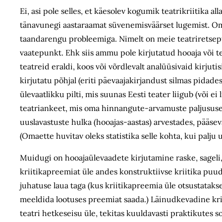
Ei, asi pole selles, et käesolev kogumik teatrikriitika a
tänavunegi aastaraamat süvenemisväärset lugemist. Omet
taandarengu probleemiga. Nimelt on meie teatriretsept
vaatepunkt. Ehk siis ammu pole kirjutatud hooaja või teat
teatreid eraldi, koos või võrdlevalt analüüsivaid kirjuti
kirjutatu põhjal (eriti päevaajakirjandust silmas pidad
ülevaatlikku pilti, mis suunas Eesti teater liigub (või e
teatriankeet, mis oma hinnangute-arvamuste paljususes
uuslavastuste hulka (hooajas-aastas) arvestades, pääsev
(Omaette huvitav oleks statistika selle kohta, kui palju 
Muidugi on hooajaülevaadete kirjutamine raske, sageli, k
kriitikapreemiat üle andes konstruktiivse kriitika puudu
juhatuse laua taga (kus kriitikapreemia üle otsustatakse
meeldida lootuses preemiat saada.) Läinudkevadine kriit
teatri hetkeseisu üle, tekitas kuuldavasti praktikutes s