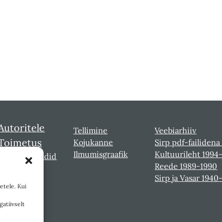
Autoritele
Tellimine
Veebiarhiiv
Toimetus
Kojukanne
Sirp pdf-failidena
Ilmumisgraafik
Kultuurileht 1994
Sirbi laureaadid
Reede 1989-1990
Sirp ja Vasar 1940
etele. Kui
gatiivselt