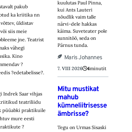
kuulutas Paul Pinna,
ustavalt pakub
kui Ants Lauteri
tud ka kriitika nn
nõudlik vaim talle
õttev, üldistav
närvi-‎dele hakkas
käima. Suveteater pole
 või siis meie
sunnitöö, seda on
robleeme jne. Teatrist
Pärnus tunda.‎
amaks vähegi
usika. Kino
Maris Johannes
 ammendav ?
7. VIII 2026
4
minutit
eedis ?edetabelisse?.
Mitu mustikat
i Indrek Saar vihjas
mahub
riitikud teatriliidu
kümneliitrisesse
ik püüabki praktikuile
ämbrisse?
ähtuv mure eesti
praktikute ?
Tegu on Urmas Sisaski