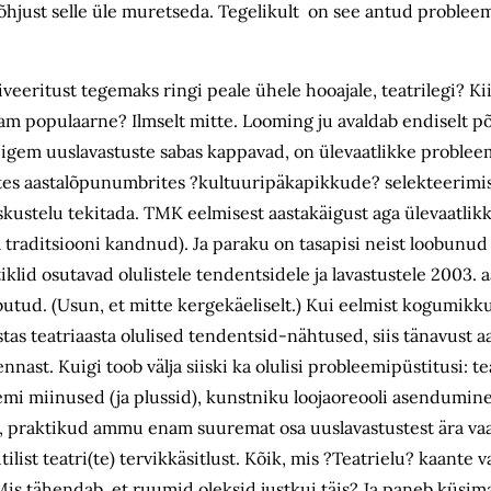
õhjust selle üle muretseda. Tegelikult on see antud probleem
iveeritust tegemaks ringi peale ühele hooajale, teatrilegi? Ki
 populaarne? Ilmselt mitte. Looming ju avaldab endiselt põ
igem uuslavastuste sabas kappavad, on ülevaatlikke probleem
tes aastalõpunumbrites ?kultuuripäkapikkude? selekteerimis
eskustelu tekitada. TMK eelmisest aastakäigust aga ülevaatli
eda traditsiooni kandnud). Ja paraku on tasapisi neist loobunud
lid osutavad olulistele tendentsidele ja lavastustele 2003. aa
butud. (Usun, et mitte kergekäeliselt.) Kui eelmist kogumikk
estas teatriaasta olulised tendentsid-nähtused, siis tänavust 
st. Kuigi toob välja siiski ka olulisi probleemipüstitusi: tea
eemi miinused (ja plussid), kunstniku loojaoreooli asendumine
ud, praktikud ammu enam suuremat osa uuslavastustest ära vaa
ilist teatri(te) tervikkäsitlust. Kõik, mis ?Teatrielu? kaante 
Mis tähendab, et ruumid oleksid justkui täis? Ja paneb küsima