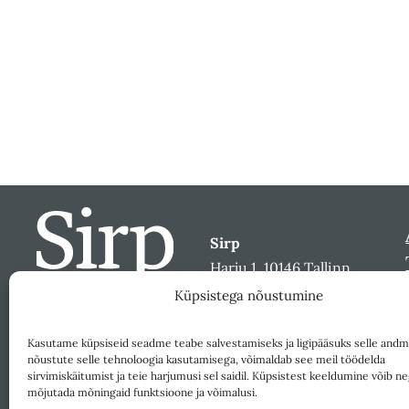
Sirp
Harju 1, 10146 Tallinn
sirp@sirp.ee
Küpsistega nõustumine
Facebook
Toeta
Kasutame küpsiseid seadme teabe salvestamiseks ja ligipääsuks selle andm
nõustute selle tehnoloogia kasutamisega, võimaldab see meil töödelda
sirvimiskäitumist ja teie harjumusi sel saidil. Küpsistest keeldumine võib ne
mõjutada mõningaid funktsioone ja võimalusi.