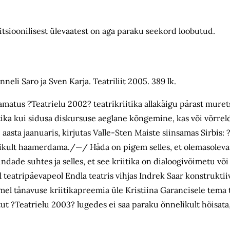
ditsioonilisest ülevaatest on aga paraku seekord loobutud.
li Saro ja Sven Karja. Teatriliit 2005. 389 lk.
aamatus ?Teatrielu 2002? teatrikriitika allakäigu pärast mure
itika kui sidusa diskursuse aeglane kõngemine, kas või võrrel
 aasta jaanuaris, kirjutas Valle-Sten Maiste siinsamas Sirbis: ?
likult haamerdama./—/ Häda on pigem selles, et olemasoleva
dade suhtes ja selles, et see kriitika on dialoogivõimetu või
l teatripäevapeol Endla teatris vihjas Indrek Saar konstruktii
mel tänavuse kriitikapreemia üle Kristiina Garancisele tema 
tut ?Teatrielu 2003? lugedes ei saa paraku õnnelikult hõisata, 