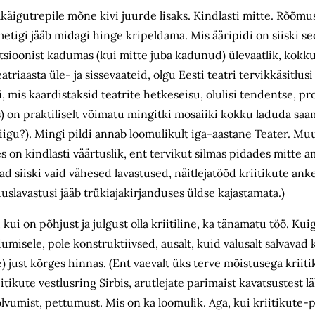
llakäigutrepile mõne kivi juurde lisaks. Kindlasti mitte. Rõõm
igi jääb midagi hinge kripeldama. Mis ääripidi on siiski seo
sioonist kadumas (kui mitte juba kadunud) ülevaatlik, kokkuv
riaasta üle- ja sissevaateid, olgu Eesti teatri tervikkäsitlusi
si, mis kaardistaksid teatrite hetkeseisu, olulisi tendentse, p
es) on praktiliselt võimatu mingitki mosaiiki kokku laduda sa
i liigu?). Mingi pildi annab loomulikult iga-aastane Teater. Mu
 on kindlasti väärtuslik, ent tervikut silmas pidades mitte
ad siiski vaid vähesed lavastused, näitlejatööd kriitikute ank
uuslavastusi jääb trükiajakirjanduses üldse kajastamata.)
ui on põhjust ja julgust olla kriitiline, ka tänamatu töö. Kuig
misele, pole konstruktiivsed, ausalt, kuid valusalt salvavad k
) just kõrges hinnas. (Ent vaevalt üks terve mõistusega kriit
ikute vestlusring Sirbis, arutlejate parimaist kavatsustest l
olvumist, pettumust. Mis on ka loomulik. Aga, kui kriitikute-