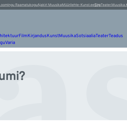
as
Loomingu Raamatukogu
Ajakiri Muusika
Müürileht
e-Kunst.ee
Sirp
Teater.Muusika.
hitektuur
Film
Kirjandus
Kunst
Muusika
Sotsiaalia
Teater
Teadus
ugu
Varia
uumi?