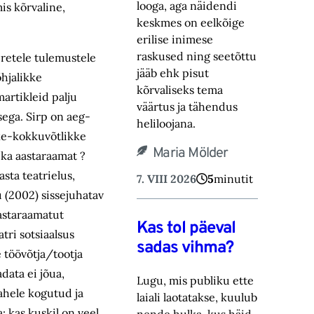
looga, aga näidendi
is kõrvaline,
keskmes on eelkõige
erilise inimese
raskused ning ‎seetõttu
iretele tulemustele
jääb ehk pisut
hjalikke
kõrvaliseks tema
artikleid palju
väärtus ja tähendus
ega. Sirp on aeg-
heliloojana.‎
kke-kokkuvõtlikke
Maria Mölder
 ka aastaraamat ?
sta teatrielus,
7. VIII 2026
5
minutit
u (2002) sissejuhatav
aastaraamatut
Kas tol päeval
tri sotsiaalsus
sadas vihma?
 töövõtja/tootja
data ei jõua,
Lugu, mis publiku ette
vahele kogutud ja
laiali laotatakse, kuulub
: kas kuskil on veel