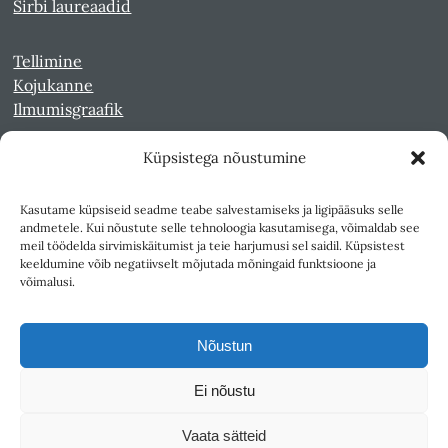
Sirbi laureaadid
Tellimine
Kojukanne
Ilmumisgraafik
Küpsistega nõustumine
Veebiarhiiv
Sirp pdf-failidena Digaris
Kasutame küpsiseid seadme teabe salvestamiseks ja ligipääsuks selle
Kultuurileht 1994-1997
andmetele. Kui nõustute selle tehnoloogia kasutamisega, võimaldab see
Reede 1989-1990
meil töödelda sirvimiskäitumist ja teie harjumusi sel saidil. Küpsistest
Sirp ja Vasar 1940-1989
keeldumine võib negatiivselt mõjutada mõningaid funktsioone ja
võimalusi.
Ligipääsetavus
Kasutustingimused
Nõustun
Teksti- ja andmekaeve
Ei nõustu
Väljaandja SA Kultuurileht
Vaata sätteid