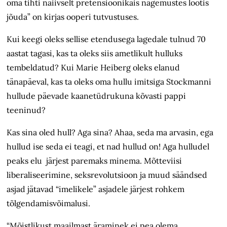
oma tihti naiivselt pretensioonikais nägemustes lootis
jõuda” on kirjas ooperi tutvustuses.
Kui keegi oleks sellise etendusega lagedale tulnud 70
aastat tagasi, kas ta oleks siis ametlikult hulluks
tembeldatud? Kui Marie Heiberg oleks elanud
tänapäeval, kas ta oleks oma hullu imitsiga Stockmanni
hullude päevade kaanetüdrukuna kõvasti pappi
teeninud?
Kas sina oled hull? Aga sina? Ahaa, seda ma arvasin, ega
hullud ise seda ei teagi, et nad hullud on! Aga hulludel
peaks elu järjest paremaks minema. Mõtteviisi
liberaliseerimine, seksrevolutsioon ja muud säändsed
asjad jätavad “imelikele” asjadele järjest rohkem
tõlgendamisvõimalusi.
“Mõistlikust maailmast äraminek ei pea olema