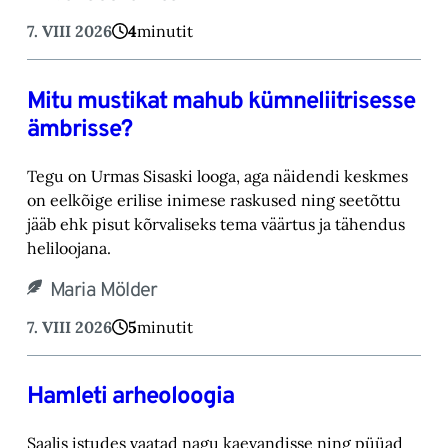
7. VIII 2026
4
minutit
Mitu mustikat mahub kümneliitrisesse
ämbrisse?
Tegu on Urmas Sisaski looga, aga näidendi keskmes
on eelkõige erilise inimese raskused ning ‎seetõttu
jääb ehk pisut kõrvaliseks tema väärtus ja tähendus
heliloojana.‎
Maria Mölder
7. VIII 2026
5
minutit
Hamleti arheoloogia
Saalis istudes vaatad nagu kaevandisse ning püüad