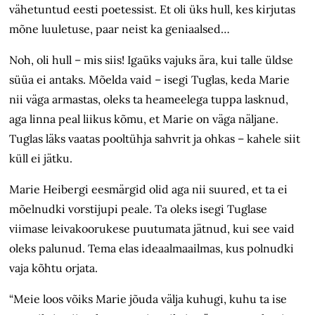
vähetuntud eesti poetessist. Et oli üks hull, kes kirjutas
mõne luuletuse, paar neist ka geniaalsed…
Noh, oli hull – mis siis! Igaüks vajuks ära, kui talle üldse
süüa ei antaks. Mõelda vaid – isegi Tuglas, keda Marie
nii väga armastas, oleks ta heameelega tuppa lasknud,
aga linna peal liikus kõmu, et Marie on väga näljane.
Tuglas läks vaatas pooltühja sahvrit ja ohkas – kahele siit
küll ei jätku.
Marie Heibergi eesmärgid olid aga nii suured, et ta ei
mõelnudki vorstijupi peale. Ta oleks isegi Tuglase
viimase leivakoorukese puutumata jätnud, kui see vaid
oleks palunud. Tema elas ideaalmaailmas, kus polnudki
vaja kõhtu orjata.
“Meie loos võiks Marie jõuda välja kuhugi, kuhu ta ise