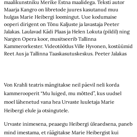
maalikunstniku Merike Estna maalidega. Teksti autor
Maarja Kangro on libretode juures kasutanud muu
hulgas Marie Heibergi loomingut. Uue kodumaise
ooperi dirigent on Tõnu Kaljuste ja lavastaja Peeter
Jalakas. Laulavad Kädi Plaas ja Helen Lokuta (pildil) ning
Nargen Opera koor, musitseerib Tallinna
Kammerorkester. Videotöötlus Ville Hyvonen, kostüümid
Reet Aus ja Tallinna Taaskasutuskeskus. Peeter Jalakas
Von Krahli teatris mängitakse neil päevil neli korda
kammerooperit “Mu luiged, mu mõtted”, kus uudsel
moel lähenetud vana hea Urvaste luuletaja Marie
Heibergi elule ja otsingutele.
Urvaste inimesena, peaaegu Heibergi üleaedsena, paneb
mind imestama, et räägitakse Marie Heibergist kui