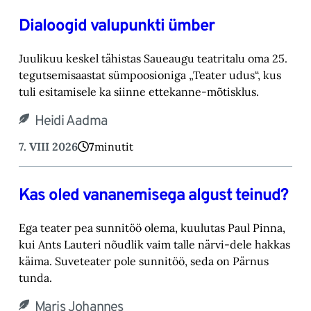
Dialoogid valupunkti ümber
Juulikuu keskel tähistas Saueaugu teatritalu oma 25.
tegutsemisaastat sümpoosioniga „Teater ‎udus“, kus
tuli esitamisele ka siinne ettekanne-mõtisklus.‎
Heidi Aadma
7. VIII 2026
7
minutit
Kas oled vananemisega algust teinud?
Ega teater pea sunnitöö olema, kuulutas Paul Pinna,
kui Ants Lauteri nõudlik vaim talle närvi-‎dele hakkas
käima. Suveteater pole sunnitöö, seda on Pärnus
tunda.‎
Maris Johannes