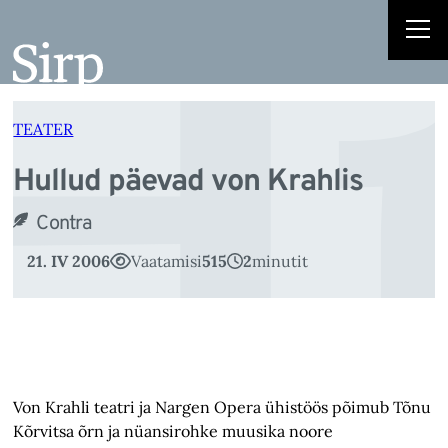
H
Liigu
sisu
juurde
TEATER
Hullud päevad von Krahlis
Contra
21. IV 2006
Vaatamisi
515
2
minutit
Von Krahli teatri ja Nargen Opera ühistöös põimub Tõnu
Kõrvitsa õrn ja nüansirohke muusika noore