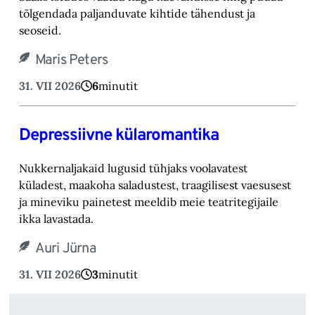
tõlgendada paljanduvate kihtide tähendust ja
seoseid.
Maris Peters
31. VII 2026
6
minutit
Depressiivne külaromantika
Nukkernaljakaid lugusid tühjaks voolavatest
küladest, maakoha saladustest, traagilisest vaesusest
ja mineviku painetest meeldib meie teatritegijaile
ikka lavastada.
Auri Jürna
31. VII 2026
3
minutit