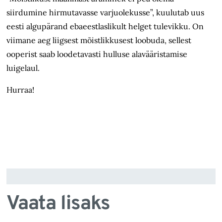
siirdumine hirmutavasse varjuolekusse”, kuulutab uus
eesti algupärand ebaeestlaslikult helget tulevikku. On
viimane aeg liigsest mõistlikkusest loobuda, sellest
ooperist saab loodetavasti hulluse alavääristamise
luigelaul.
Hurraa!
Vaata lisaks