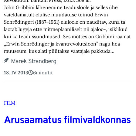
Revolution. Bantam Press, 2013. 368 lk.
John Gribbini lähenemine teadusloole ja selles ühe
vaieldamatult olulise muudatuse teinud Erwin
Schrödingeri (1887–1961) eluloole on nauditav, kuna ta
laotab lugeja ette mitmeplaaniliselt nii ajaloo-, isiklikud
kui ka teadussündmused. Ses mõttes on Gribbini raamat
„Erwin Schrödinger ja kvantrevolutsioon” nagu hea
muuseum, kus alati püütakse vaatajale pakkuda…
Marek Strandberg
18. IV 2013
6
minutit
FILM
Arusaamatus filmivaldkonnas