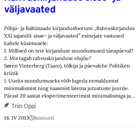
väljavaated
Põhja- ja Baltimaade kirjandusfoorumi „Rahvuskirjandus
XXI sajandil: sisse- ja väljavaated” esinejate vastused
kahele küsimusele:
1. Millised on teie kirjanduse suundumused tänapäeval?
2. Mis tagab rahvuskirjanduse elujõu?
Søren Vinterberg (Taani), tõlkija ja päevalehe Politiken
kriitik
1. Uueks suundumuseks võib lugeda eemaldumist
minimalismist ning naasmist laiema jutustuste juurde.
Pärast 20 aastat eksperimenteerimist minimalismiga ja…
Triin Oppi
18. IV 2013
8
minutit