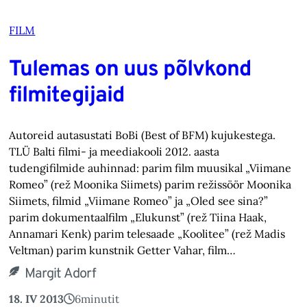
FILM
Tulemas on uus põlvkond
filmitegijaid
Autoreid autasustati BoBi (Best of BFM) kujukestega.
TLÜ Balti filmi- ja meediakooli 2012. aasta
tudengifilmide auhinnad: parim film muusikal „Viimane
Romeo” (rež Moonika Siimets) parim režissöör Moonika
Siimets, filmid „Viimane Romeo” ja „Oled see sina?”
parim dokumentaalfilm „Elukunst” (rež Tiina Haak,
Annamari Kenk) parim telesaade „Koolitee” (rež Madis
Veltman) parim kunstnik Getter Vahar, film…
Margit Adorf
18. IV 2013
6
minutit