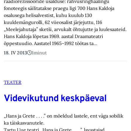
raadiorežissööride usalduse: rahvusringhäälingu
fonoteegis säilitatakse praegu ligi 700 Hans Kaldoja
osalusega helisalvestist, kuhu kuulub 130
kuuldemängurolli, 62 viieosalist järjejuttu, 116
„Meelejahutaja” sketši, arvukalt õhtujutte ja luulesaateid.
Hans Kaldoja lõpetas 1969. aastal Draamateatri
õppestuudio. Aastatel 1965–1992 töötas ta…
18. IV 2013
1
minut
TEATER
Videvikutund keskpäeval
„Hans ja Grete
. . . .
” on mõeldud lastele, ent väga sobilik
ka täiskasvanutele.
Tartu Uue teatri „Hans ja Grete
. . . .
”, lavastajad,