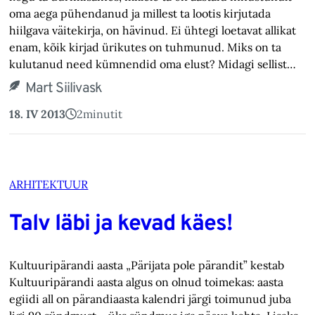
oma aega pühendanud ja millest ta lootis kirjutada
hiilgava väitekirja, on hävinud. Ei ühtegi loetavat allikat
enam, kõik kirjad ürikutes on tuhmunud. Miks on ta
kulutanud need kümnendid oma elust? Midagi sellist…
Mart Siilivask
18. IV 2013
2
minutit
ARHITEKTUUR
Talv läbi ja kevad käes!
Kultuuripärandi aasta „Pärijata pole pärandit” kestab
Kultuuripärandi aasta algus on olnud toimekas: aasta
egiidi all on pärandiaasta kalendri järgi toimunud juba