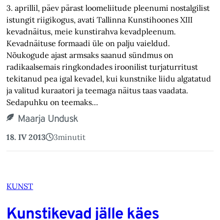
3. aprillil, päev pärast loomeliitude pleenumi nostalgilist
istungit riigikogus, avati Tallinna Kunstihoones XIII
kevadnäitus, meie kunstirahva kevadpleenum.
Kevadnäituse formaadi üle on palju vaieldud.
Nõukogude ajast armsaks saanud sündmus on
radikaalsemais ringkondades iroonilist turjaturritust
tekitanud pea igal kevadel, kui kunstnike liidu algatatud
ja valitud kuraatori ja teemaga näitus taas vaadata.
Sedapuhku on teemaks…
Maarja Undusk
18. IV 2013
3
minutit
KUNST
Kunstikevad jälle käes