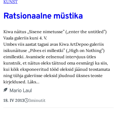
KUNST
Ratsionaalne müstika
Kiwa näitus „Sisene nimetusse” („enter the untitled”)
Vaala galeriis kuni 4. V.
Umbes viis aastat tagasi avas Kiwa ArtDepoo galeriis
isikunäituse „Pilves ei millestki” („High on Nothing”)
eimillestki. Avamisele eelnenud intervjuus ütles
kunstnik, et näitus oleks täitnud oma eesmärgi ka siis,
kui kõik eksponeeritud tööd oleksid jäänud teostamata
ning tühja galeriisse oleksid jõudnud üksnes teoste
kirjeldused. Läks…
Mario Laul
18. IV 2013
3
minutit