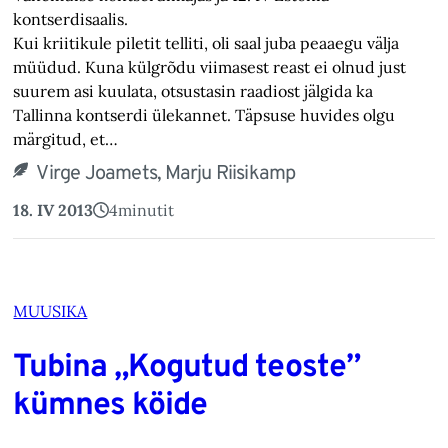
kontserdisaalis.
Kui kriitikule piletit telliti, oli saal juba peaaegu välja
müüdud. Kuna külgrõdu viimasest reast ei olnud just
suurem asi kuulata, otsustasin raadiost jälgida ka
Tallinna kontserdi ülekannet. Täpsuse huvides olgu
märgitud, et…
Virge Joamets, Marju Riisikamp
18. IV 2013
4
minutit
MUUSIKA
Tubina „Kogutud teoste”
kümnes köide