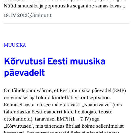
Nüüdismuusika ja popmuusika segamine samas kavas…
18. IV 2013
3
minutit
MUUSIKA
Kõrvutusi Eesti muusika
päevadelt
On tähelepanuväärne, et Eesti muusika päevadel (EMP)
on viimasel ajal olnud kindel läbiv kontseptsioon.
Eelmisel aastal oli see mäletatavasti „Naabrivalve” (mis
tähendas ka Eesti naaberriikide heliloojate teoste
ettekandeid), tänavusel EMPil (1. – 7. IV) aga
„Kõrvutused”, mis tähendas ühtlasi kolme sellenimelist