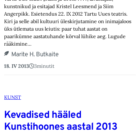
kunstnikud ja esitajad Kristel Leesmend ja Siim
Angerpikk. Esietendus 22. IX 2012 Tartu Uues teatris.
Kiri ja selle abil kultuuri üleskirjutamine on inimajaloos
üks ütlemata uus leiutis: paar tuhat aastat on
paarikümne aastatuhande kõrval lühike aeg. Lugude
rääkimine…
Marite H. Butkaite
18. IV 2013
3
minutit
KUNST
Kevadised hääled
Kunstihoones aastal 2013