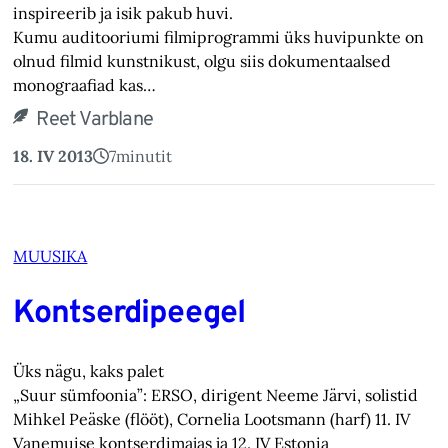
inspireerib ja isik pakub huvi.
Kumu auditooriumi filmiprogrammi üks huvipunkte on
olnud filmid kunstnikust, olgu siis dokumentaalsed
monograafiad kas…
Reet Varblane
18. IV 2013
7
minutit
MUUSIKA
Kontserdipeegel
Üks nägu, kaks palet
„Suur sümfoonia”: ERSO, dirigent Neeme Järvi, solistid
Mihkel Peäske (flööt), Cornelia Lootsmann (harf) 11. IV
Vanemuise kontserdimajas ja 12. IV Estonia