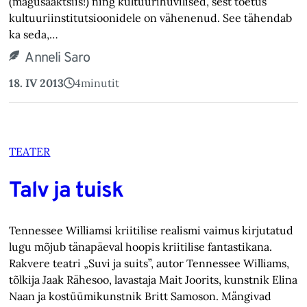
(magusaaktsiis!) ning kultuurihuvilised, sest toetus
kultuuriinstitutsioonidele on vähenenud. See tähendab
ka seda,…
Anneli Saro
18. IV 2013
4
minutit
TEATER
Talv ja tuisk
Tennessee Williamsi kriitilise realismi vaimus kirjutatud
lugu mõjub tänapäeval hoopis kriitilise fantastikana.
Rakvere teatri „Suvi ja suits”, autor Tennessee Williams,
tõlkija Jaak Rähesoo, lavastaja Mait Joorits, kunstnik Elina
Naan ja kostüümikunstnik Britt Samoson. Mängivad