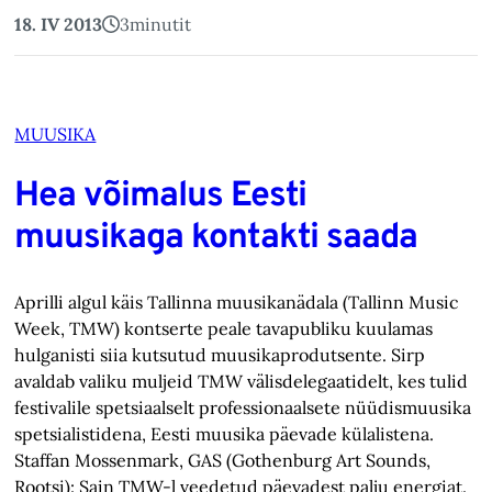
18. IV 2013
3
minutit
MUUSIKA
Hea võimalus Eesti
muusikaga kontakti saada
Aprilli algul käis Tallinna muusikanädala (Tallinn Music
Week, TMW) kontserte peale tavapubliku kuulamas
hulganisti siia kutsutud muusikaprodutsente. Sirp
avaldab valiku muljeid TMW välisdelegaatidelt, kes tulid
festivalile spetsiaalselt professionaalsete nüüdismuusika
spetsialistidena, Eesti muusika päevade külalistena.
Staffan Mossenmark, GAS (Gothenburg Art Sounds,
Rootsi): Sain TMW-l veedetud päevadest palju energiat.