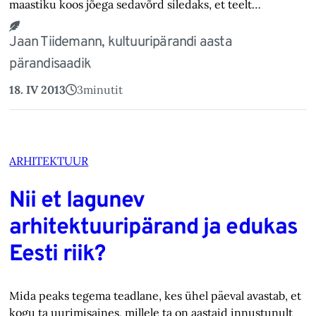
maastiku koos jõega sedavõrd siledaks, et teelt…
Jaan Tiidemann, kultuuripärandi aasta
pärandisaadik
18. IV 2013
3
minutit
ARHITEKTUUR
Nii et lagunev
arhitektuuripärand ja edukas
Eesti riik?
Mida peaks tegema teadlane, kes ühel päeval avastab, et
kogu ta uurimisaines, millele ta on aastaid innustunult