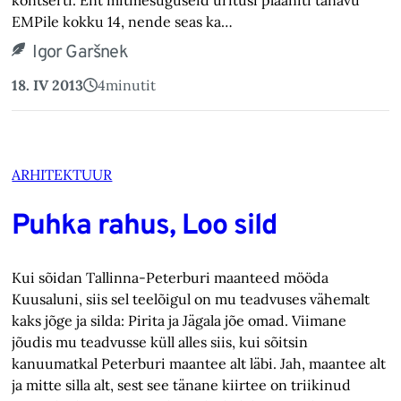
kontserti. Ent mitmesuguseid üritusi plaaniti tänavu
EMPile kokku 14, nende seas ka…
Igor Garšnek
18. IV 2013
4
minutit
ARHITEKTUUR
Puhka rahus, Loo sild
Kui sõidan Tallinna-Peterburi maanteed mööda
Kuusaluni, siis sel teelõigul on mu teadvuses vähemalt
kaks jõge ja silda: Pirita ja Jägala jõe omad. Viimane
jõudis mu teadvusse küll alles siis, kui sõitsin
kanuumatkal Peterburi maantee alt läbi. Jah, maantee alt
ja mitte silla alt, sest see tänane kiirtee on triikinud