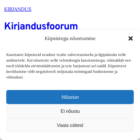
KIRJANDUS
Kirjandusfoorum
Küpsistega nõustumine
5. aprillil, Eesti Kirjanike Liidu aastakoosolekuga samal
ajal toimus rahvusraamatukogus Balti raamatumessi
Kasutame küpsiseid seadme teabe salvestamiseks ja ligipääsuks selle
raames kaheksa riigi kirjanduseksperte kaasav foorum,
andmetele. Kui nõustute selle tehnoloogia kasutamisega, võimaldab see
meil töödelda sirvimiskäitumist ja teie harjumusi sel saidil. Küpsistest
kus keskenduti Põhja- ja Baltimaade kirjanduse
keeldumine võib negatiivselt mõjutada mõningaid funktsioone ja
arengusuundadele ja probleemidele. Siinkohal
võimalusi.
väljavõtteid ettekannetest.
Katarina Gäddnäs, Soome: Üks mu sõbranna luges hiljuti
Nõustun
lennukis raamatut. Ta kahetses, et endale kergemat
lugemist kaasa ei võtnud, sest raamat oli keeruline, ent
Ei nõustu
ka põnev. Korraga koputas…
Anari Koppel
Vaata sätteid
18. IV 2013
8
minutit