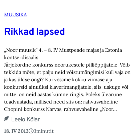
MUUSIKA
Rikkad lapsed
„Noor muusik” 4. – 8. IV Mustpeade majas ja Estonia
kontserdisaalis
Järjekordne konkurss noorukestele pilliõppijatele! Võib
tekkida mõte, et palju neid võistumängimisi küll vaja on
ja kas üldse ongi? Kui võtame kokku viimase aja
konkursid ainuüksi klaverimängijatele, siis, uskuge või
mitte, on neid aastas kümne ringis. Poleks ülearune
teadvustada, millised need siis on: rahvusvaheline
Chopini konkurss Narvas, rahvusvaheline „Noor…
Leelo Kõlar
18. IV 2013
3
minutit