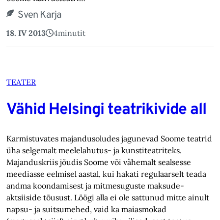
Sven Karja
18. IV 2013
4
minutit
TEATER
Vähid Helsingi teatrikivide all
Karmistuvates majandusoludes jagunevad Soome teatrid
üha selgemalt meelelahutus- ja kunstiteatriteks.
Majanduskriis jõudis Soome või vähemalt sealsesse
meediasse eelmisel aastal, kui hakati regulaarselt teada
andma koondamisest ja mitmesuguste maksude-
aktsiiside tõusust. Löögi alla ei ole sattunud mitte ainult
napsu- ja suitsumehed, vaid ka maiasmokad