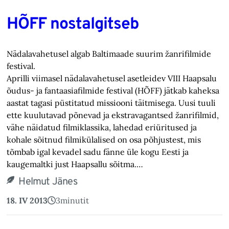
HÕFF nostalgitseb
Nädalavahetusel algab Baltimaade suurim žanrifilmide
festival.
Aprilli viimasel nädalavahetusel asetleidev VIII Haapsalu
õudus- ja fantaasiafilmide festival (HÕFF) jätkab kaheksa
aastat tagasi püstitatud missiooni täitmisega. Uusi tuuli
ette kuulutavad põnevad ja ekstravagantsed žanrifilmid,
vähe näidatud filmiklassika, lahedad eriüritused ja
kohale sõitnud filmikülalised on osa põhjustest, mis
tõmbab igal kevadel sadu fänne üle kogu Eesti ja
kaugemaltki just Haapsallu sõitma.…
Helmut Jänes
18. IV 2013
3
minutit