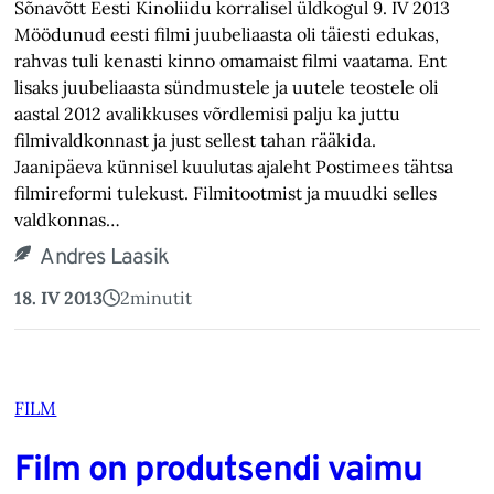
Sõnavõtt Eesti Kinoliidu korralisel üldkogul 9. IV 2013
Möödunud eesti filmi juubeliaasta oli täiesti edukas,
rahvas tuli kenasti kinno omamaist filmi vaatama. Ent
lisaks juubeliaasta sündmustele ja uutele teostele oli
aastal 2012 avalikkuses võrdlemisi palju ka juttu
filmivaldkonnast ja just sellest tahan rääkida.
Jaanipäeva künnisel kuulutas ajaleht Postimees tähtsa
filmireformi tulekust. Filmitootmist ja muudki selles
valdkonnas…
Andres Laasik
18. IV 2013
2
minutit
FILM
Film on produtsendi vaimu