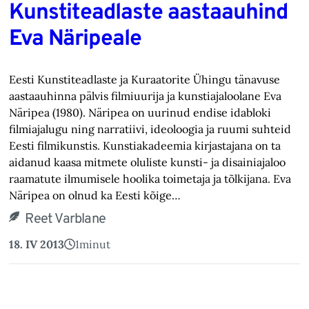
Kunstiteadlaste aastaauhind
Eva Näripeale
Eesti Kunstiteadlaste ja Kuraatorite Ühingu tänavuse
aastaauhinna pälvis filmiuurija ja kunstiajaloolane Eva
Näripea (1980). Näripea on uurinud endise idabloki
filmiajalugu ning narratiivi, ideoloogia ja ruumi suhteid
Eesti filmikunstis. Kunstiakadeemia kirjastajana on ta
aidanud kaasa mitmete oluliste kunsti- ja disainiajaloo
raamatute ilmumisele hoolika toimetaja ja tõlkijana. Eva
Näripea on olnud ka Eesti kõige…
Reet Varblane
18. IV 2013
1
minut