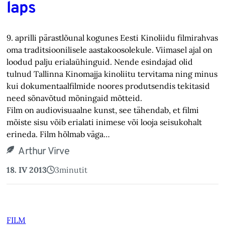
laps
9. aprilli pärastlõunal kogunes Eesti Kinoliidu filmirahvas
oma traditsioonilisele aastakoosolekule. Viimasel ajal on
loodud palju erialaühinguid. Nende esindajad olid
tulnud Tallinna Kinomajja kinoliitu tervitama ning minus
kui dokumentaalfilmide noores produtsendis tekitasid
need sõnavõtud mõningaid mõtteid.
Film on audiovisuaalne kunst, see tähendab, et filmi
mõiste sisu võib erialati inimese või looja seisukohalt
erineda. Film hõlmab väga…
Arthur Virve
18. IV 2013
3
minutit
FILM