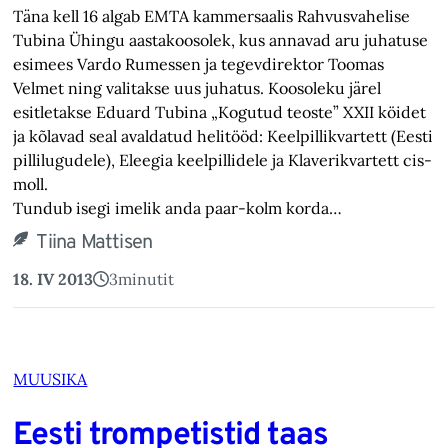
Täna kell 16 algab EMTA kammersaalis Rahvusvahelise
Tubina Ühingu aastakoosolek, kus annavad aru juhatuse
esimees Vardo Rumessen ja tegevdirektor Toomas
Velmet ning valitakse uus juhatus. Koosoleku järel
esitletakse Eduard Tubina „Kogutud teoste” XXII köidet
ja kõlavad seal avaldatud helitööd: Keelpillikvartett (Eesti
pillilugudele), Eleegia keelpillidele ja Klaverikvartett cis-
moll.
Tundub isegi imelik anda paar-kolm korda…
Tiina Mattisen
18. IV 2013
3
minutit
MUUSIKA
Eesti trompetistid taas