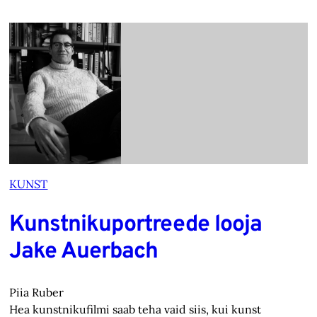
KUNST
Kunstnikuportreede looja
Jake Auerbach
Piia Ruber
Hea kunstnikufilmi saab teha vaid siis, kui kunst