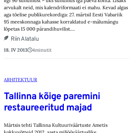
ligi 90 sündmust – üks sündmus iga päeva kohta. Lisaks
arvukalt neid, mis kalendriformaati ei mahu. Kevad algas
aga tõelise publikurekordiga: 27. märtsil Eesti Vabariik
95 meeskonnaga kahasse korraldatud e-mälumängu
lõpetas 15 000 pärandihuvilist.…
Riin Alatalu
18. IV 2013
4
minutit
ARHITEKTUUR
Tallinna kõige paremini
restaureeritud majad
Märtsis tehti Tallinna Kultuuriväärtuste Ametis
kokkuvõtteid 2012. aasta miljööväärtuslike