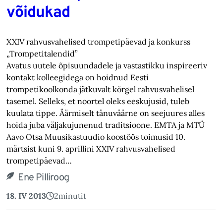
võidukad
XXIV rahvusvahelised trompetipäevad ja konkurss
„Trompetitalendid”
Avatus uutele õpisuundadele ja vastastikku inspireeriv
kontakt kolleegidega on hoidnud Eesti
trompetikoolkonda jätkuvalt kõrgel rahvusvahelisel
tasemel. Selleks, et noortel oleks eeskujusid, tuleb
kuulata tippe. Äärmiselt tänuväärne on seejuures alles
hoida juba väljakujunenud traditsioone. EMTA ja MTÜ
Aavo Otsa Muusikastuudio koostöös toimusid 10.
märtsist kuni 9. aprillini XXIV rahvusvahelised
trompetipäevad…
Ene Pilliroog
18. IV 2013
2
minutit