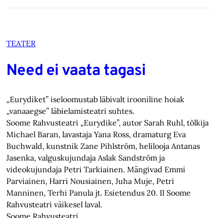
TEATER
Need ei vaata tagasi
„Eurydiket” iseloomustab läbivalt irooniline hoiak
„vanaaegse” läbielamisteatri suhtes.
Soome Rahvusteatri „Eurydike”, autor Sarah Ruhl, tõlkija
Michael Baran, lavastaja Yana Ross, dramaturg Eva
Buchwald, kunstnik Zane Pihlström, helilooja Antanas
Jasenka, valguskujundaja Aslak Sandström ja
videokujundaja Petri Tarkiainen. Mängivad Emmi
Parviainen, Harri Nousiainen, Juha Muje, Petri
Manninen, Terhi Panula jt. Esietendus 20. II Soome
Rahvusteatri väikesel laval.
Soome Rahvusteatri…