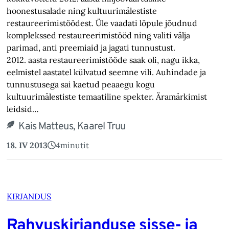
hoonestusalade ning kultuurimälestiste
restaureerimistöödest. Üle vaadati lõpule jõudnud
komplekssed restaureerimistööd ning valiti välja
parimad, anti preemiaid ja jagati tunnustust.
2012. aasta restaureerimistööde saak oli, nagu ikka,
eelmistel aastatel külvatud seemne vili. Auhindade ja
tunnustusega sai kaetud peaaegu kogu
kultuurimälestiste temaatiline spekter. Äramärkimist
leidsid…
Kais Matteus, Kaarel Truu
18. IV 2013
4
minutit
KIRJANDUS
Rahvuskirjanduse sisse- ja