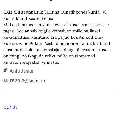
EKLi XIII aastanäitus Tallinna Kunstihoones kuni 5. V,
kujundanud Kaarel Eelma.
Mul on hea meel, et vana kevadnäituse formaat on jälle
tagasi. See annab kõigile võimaluse, mille mullusel
kevadnäitusel kasutasid ära paljud kunstnikud Olev
Subbist Aapo Pukini. Aastaid on noored kunstikriitikud
alustanud sealt, kust omal ajal minagi: ülevaatenäitused
on mingi nõukogude relikt, nüüd on tähtsamad
kuraatoriprojektid. Viimaste…
Ants Juske
18. IV 2013
3
minutit
KUNST