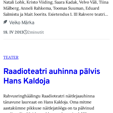
Natali Lohk, Kristo Viiding, Saara Kadak, Velvo Väli, Tiina
Mälberg, Anneli Rahkema, Toomas Suuman, Eduard
Salmistu ja Mait Joorits. Esietendus 1. III Rakvere teatri…
Veiko Märka
18. IV 2013
2
minutit
TEATER
Raadioteatri auhinna pälvis
Hans Kaldoja
Rahvusringhäälingu Raadioteatri näitlejaauhinna
tänavune laureaat on Hans Kaldoja. Oma mitme
aastakümne pikkuse näitlejatööga on ta pälvinud