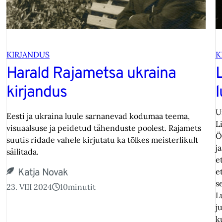
KIRJANDUS
K
Harald Rajametsa ukraina
L
kirjandus
U
Eesti ja ukraina luule sarnanevad kodumaa teema,
L
visuaalsuse ja peidetud tähenduste poolest. Rajamets
Ö
suutis ridade vahele kirjutatu ka tõlkes meisterlikult
j
säilitada.
e
Katja Novak
e
s
23. VIII 2024
10
minutit
L
j
k