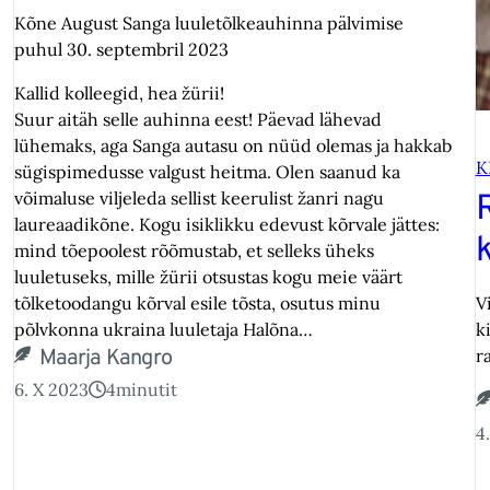
Kõne August Sanga luuletõlkeauhinna pälvimise
puhul 30. septembril 2023
Kallid kolleegid, hea žürii!
Suur aitäh selle auhinna eest! Päevad lähevad
lühemaks, aga Sanga autasu on nüüd olemas ja hakkab
K
sügispimedusse valgust heitma. Olen saanud ka
võimaluse viljeleda sellist keerulist žanri nagu
laureaadikõne. Kogu isiklikku edevust kõrvale jättes:
k
mind tõepoolest rõõmustab, et selleks üheks
luuletuseks, mille žürii otsustas kogu meie väärt
tõlketoodangu kõrval esile tõsta, osutus minu
V
põlvkonna ukraina luuletaja Halõna…
k
Maarja Kangro
r
6. X 2023
4
minutit
4