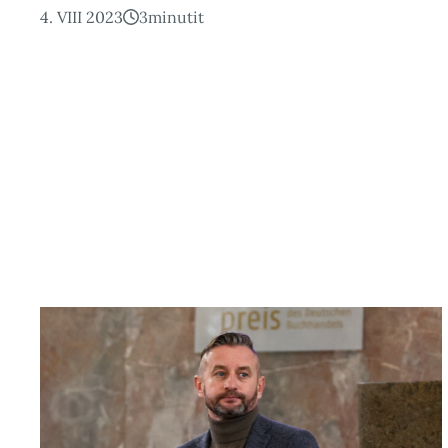
4. VIII 2023
3
minutit