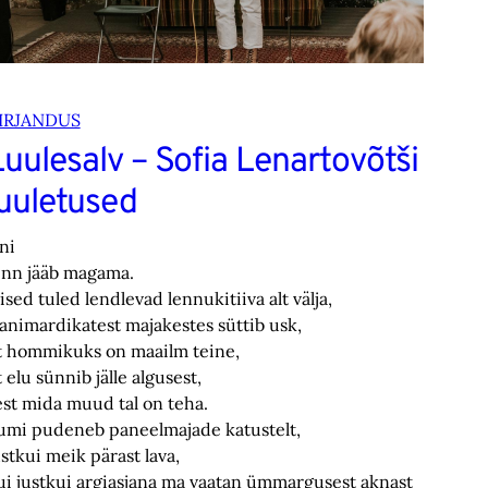
IRJANDUS
uulesalv – Sofia Lenartovõtši
luuletused
ni
inn jääb magama.
ised tuled lendlevad lennukitiiva alt välja,
aanimardikatest majakestes süttib usk,
t hommikuks on maailm teine,
t elu sünnib jälle algusest,
est mida muud tal on teha.
umi pudeneb paneelmajade katustelt,
ustkui meik pärast lava,
ui justkui argiasjana ma vaatan ümmargusest aknast