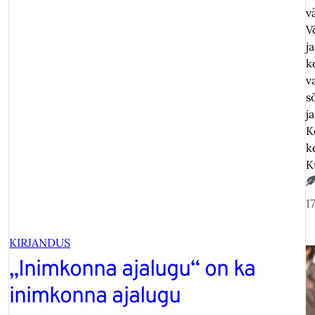
vä
V
j
k
v
s
j
K
k
K
1
KIRJANDUS
„Inimkonna ajalugu“ on ka
inimkonna ajalugu