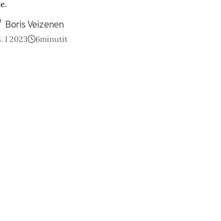
le.
Boris Veizenen
3. I 2023
6
minutit