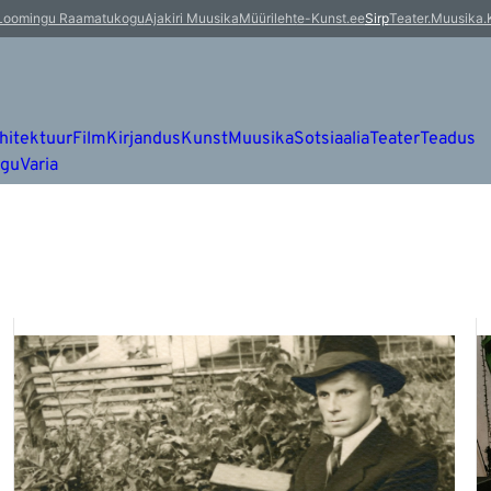
Loomingu Raamatukogu
Ajakiri Muusika
Müürileht
e-Kunst.ee
Sirp
Teater.Muusika.
hitektuur
Film
Kirjandus
Kunst
Muusika
Sotsiaalia
Teater
Teadus
ugu
Varia