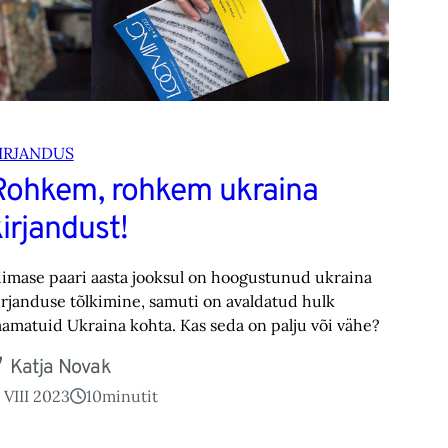
IRJANDUS
Rohkem, rohkem ukraina
irjandust!
iimase paari aasta jooksul on hoogustunud ukraina
irjanduse tõlkimine, samuti on avaldatud hulk
aamatuid Ukraina kohta. Kas seda on palju või vähe?
Katja Novak
. VIII 2023
10
minutit