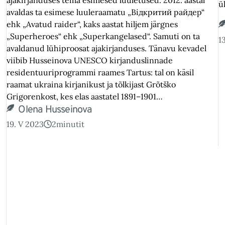
ü
avaldas ta esimese luuleraamatu „Відкритий райдер“
ehk „Avatud raider“, kaks aastat hiljem järgnes
„Superheroes“ ehk „Superkangelased“. Samuti on ta
1
avaldanud lühiproosat ajakirjanduses. Tänavu kevadel
viibib Husseinova UNESCO kirjanduslinnade
residentuuriprogrammi raames Tartus: tal on käsil
raamat ukraina kirjanikust ja tõlkijast Grõtško
Grigorenkost, kes elas aastatel 1891–1901…
Olena Husseinova
19. V 2023
2
minutit