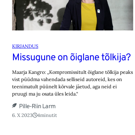
KIRJANDUS
Missugune on õiglane tõlkija?
Maarja Kangro: „Kompromissitult õiglane tõlkija peaks
vist püüdma vahendada selliseid autoreid, kes on
teenimatult püünelt kõrvale jäetud, aga neid ei
pruugi ma ju osata üles leida.“
Pille-Riin Larm
6. X 2023
4
minutit