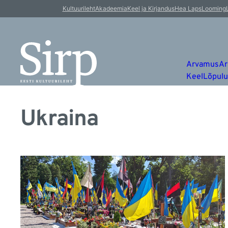
Kultuurileht
Akadeemia
Keel ja Kirjandus
Hea Laps
Looming
Arvamus
Ar
Keel
Lõpul
Ukraina