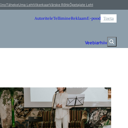
Kino
Täheke
Uma Leht
Vikerkaar
Värske Rõhk
Õpetajate Leht
Autoritele
Tellimine
Reklaam
E-pood
Toeta
Veebiarhiiv