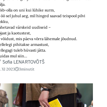
lja.
õib-olla on uni kui lühike surm,
a öö sel juhul aeg, mil hinged saavad teispool pilvi
okku,
ahetavad värskeid uudiseid –
õjast ja kaotustest,
a võidust, mis päeva võrra lähemale jõudnud.
ellelegi pihitakse armastust,
ellegagi tuleb hüvasti jätta.
uidas mul siin…
Sofia LENARTOVÕTŠ
7. XI 2023
3
minutit