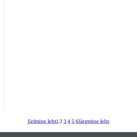
Eelmine leht
1
2
3
4
5
6
Järgmine leht