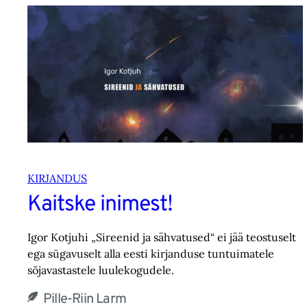
KIRJANDUS
Kaitske inimest!
Igor Kotjuhi „Sireenid ja sähvatused“ ei jää teostuselt
ega sügavuselt alla eesti kirjanduse tuntuimatele
sõjavastastele luulekogudele.
Pille-Riin Larm