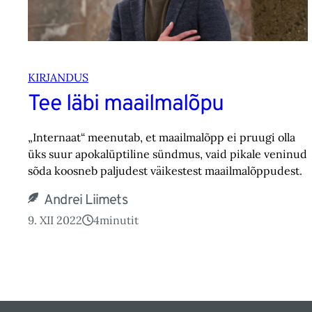
KIRJANDUS
Tee läbi maailmalõpu
„Internaat“ meenutab, et maailmalõpp ei pruugi olla
üks suur apokalüptiline sündmus, vaid pikale veninud
sõda koosneb paljudest väikestest maailmalõppudest.
Andrei Liimets
9. XII 2022
4
minutit