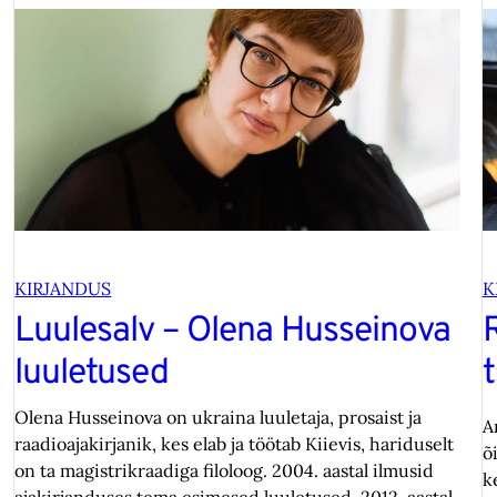
KIRJANDUS
K
Luulesalv – Olena Husseinova
R
luuletused
t
Olena Husseinova on ukraina luuletaja, prosaist ja
A
raadioajakirjanik, kes elab ja töötab Kiievis, hariduselt
õ
on ta magistrikraadiga filoloog. 2004. aastal ilmusid
k
ajakirjanduses tema esimesed luuletused. 2012. aastal