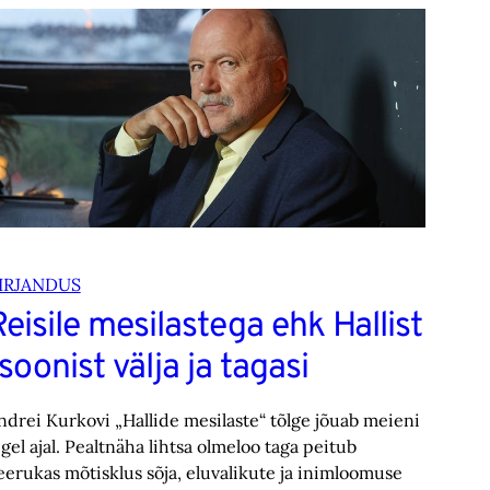
IRJANDUS
eisile mesilastega ehk Hallist
soonist välja ja tagasi
ndrei Kurkovi „Hallide mesilaste“ tõlge jõuab meieni
igel ajal. Pealtnäha lihtsa olmeloo taga peitub
eerukas mõtisklus sõja, eluvalikute ja inimloomuse