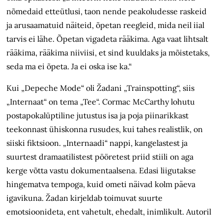
nõmedaid etteütlusi, taon nende peakoludesse raskeid
ja arusaamatuid näiteid, õpetan reegleid, mida neil iial
tarvis ei lähe. Õpetan vigadeta rääkima. Aga vaat lihtsalt
rääkima, rääkima niiviisi, et sind kuuldaks ja mõistetaks,
seda ma ei õpeta. Ja ei oska ise ka.“
Kui „Depeche Mode“ oli Žadani „Train­spotting“, siis
„Internaat“ on tema „Tee“. Cormac McCarthy lohutu
post­apokalüptiline jutustus isa ja poja piinarikkast
teekonnast ühiskonna rusudes, kui tahes realistlik, on
siiski fiktsioon. „Internaadi“ nappi, kangelastest ja
suurtest dramaatilistest pööretest priid stiili on aga
kerge võtta vastu dokumentaalsena. Edasi liigutakse
hingematva tempoga, kuid ometi näivad kolm päeva
igavikuna. Žadan kirjeldab toimuvat suurte
emotsioonideta, ent vahetult, ehedalt, inimlikult. Autoril