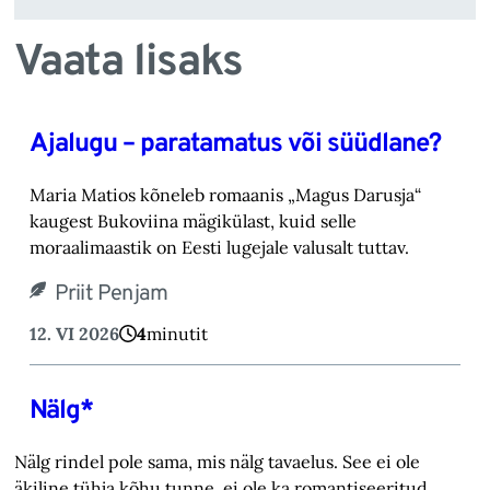
Vaata lisaks
Ajalugu – paratamatus või süüdlane?
Maria Matios kõneleb romaanis „Magus Darusja“
kaugest Bukoviina mägikülast, kuid selle
moraalimaastik on Eesti lugejale valusalt tuttav.
Priit Penjam
12. VI 2026
4
minutit
Nälg*
Nälg rindel pole sama, mis nälg tavaelus. See ei ole
äkiline tühja kõhu tunne, ei ole ka romantiseeritud