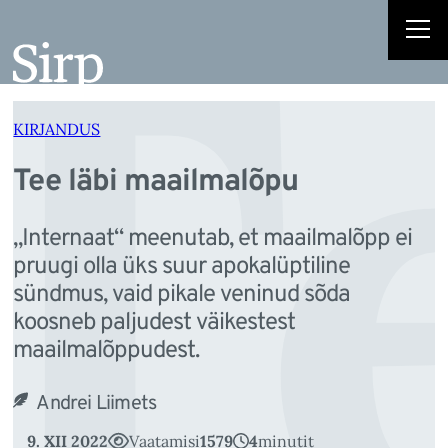
T
Liigu
sisu
juurde
KIRJANDUS
Tee läbi maailmalõpu
„Internaat“ meenutab, et maailmalõpp ei
pruugi olla üks suur apokalüptiline
sündmus, vaid pikale veninud sõda
koosneb paljudest väikestest
maailmalõppudest.
Andrei Liimets
9. XII 2022
Vaatamisi
1579
4
minutit