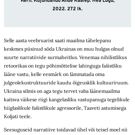
Kern. Kujundanud Ande Kaalep. Hea Lugu,
2022. 272 lk.
Selle aasta veebruarist saati maailma tähelepanu
keskmes püsinud sõda Ukrainas on muu hulgas olnud
suurte narratiivide surmaheitlus. Venemaa nihilistlikus
retoorikas on tegu põhimõttelise lahinguga fašistliku
lääne vastu, kelle eesmärk on lämmatada oma
julgeolekustruktuuride kaudu õigeusklik kultuuriruum.
Ukraina silmis on aga tegu tervet vaba läänemaailma
kaitsva väikese riigi kangelasliku vastupanuga tegelikule
hiiglaslikule fašistlikule agressorile, Taaveti astumisega
Koljati teele.
Seesuguseid narratiive toidavad ühel või teisel moel nii