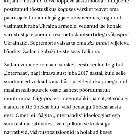
kirjanik mütanud terve lõppeva aasta mööda rindejoont:
postitanud tööstuslikus koguses värsket teavet oma
paarisajale tuhandele jälgijale ühismeedias, kogunud
väsimatult raha Ukraina armeele, vedanud ise kohale
varustust ja esinenud rea toetuskontsertidega väljaspool
Ukrainatki. Septembris väisas ta oma
ska punk
’i viljeleva
bändiga Žadan i Sobaki teiste seas Tallinna.
Žadani viimane romaan, värskelt eesti keelde tõlgitud
„Internaat“, nägi ilmavalgust juba 2017. aastal, kuid selle
sündmused võiksid sama hästi aset leida ka praegu, mil
maailm näib suurele osale läänest pöördumatult
muutununa. Õigupoolest meenutabki raamat, et sõda ei
alanud mitte üheksa kuu, vaid peaaegu üheksa aasta
eest. Ometi ei räägita „Internaadis“ ideoloogiast ega
suurtest narratiividest, vaid pillutakse kõiksugu
narratiivid, väärtuspositsioonid ja hoiakud keset