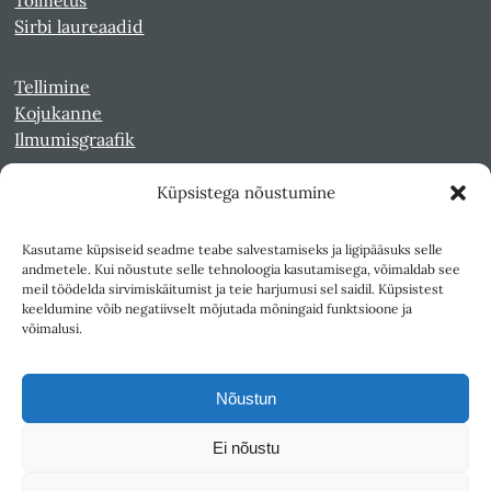
Toimetus
Sirbi laureaadid
Tellimine
Kojukanne
Ilmumisgraafik
Küpsistega nõustumine
Veebiarhiiv
Sirp pdf-failidena Digaris
Kasutame küpsiseid seadme teabe salvestamiseks ja ligipääsuks selle
Kultuurileht 1994-1997
andmetele. Kui nõustute selle tehnoloogia kasutamisega, võimaldab see
Reede 1989-1990
meil töödelda sirvimiskäitumist ja teie harjumusi sel saidil. Küpsistest
Sirp ja Vasar 1940-1989
keeldumine võib negatiivselt mõjutada mõningaid funktsioone ja
võimalusi.
Ligipääsetavus
Kasutustingimused
Nõustun
Teksti- ja andmekaeve
Ei nõustu