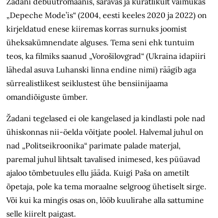
Žadani debüütromaanis, säravas ja kuratlikult vaimukas
„Depeche Mode’is“ (2004, eesti keeles 2020 ja 2022) on
kirjeldatud enese kiiremas korras surnuks joomist
üheksakümnendate alguses. Tema seni ehk tuntuim
teos, ka filmiks saanud „Vorošilovgrad“ (Ukraina idapiiri
lähedal asuva Luhanski linna endine nimi) räägib aga
sürrealistlikest seiklustest ühe bensiinijaama
omandiõiguste ümber.
Žadani tegelased ei ole kangelased ja kindlasti pole nad
ühiskonnas nii-öelda võitjate poolel. Halvemal juhul on
nad „Politseikroonika“ parimate palade materjal,
paremal juhul lihtsalt tavalised inimesed, kes püüavad
ajaloo tõmbetuules ellu jääda. Kuigi Paša on ametilt
õpetaja, pole ka tema moraalne selgroog ühetiselt sirge.
Või kui ka mingis osas on, lööb kuulirahe alla sattumine
selle kiirelt paigast.