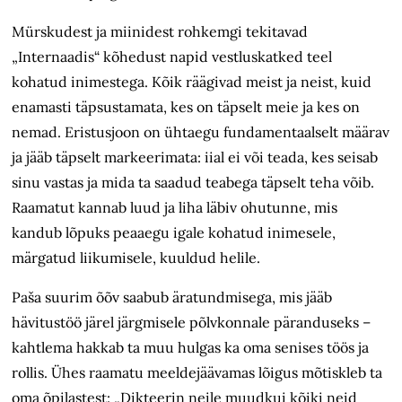
Mürskudest ja miinidest rohkemgi tekitavad
„Internaadis“ kõhedust napid vestluskatked teel
kohatud inimestega. Kõik räägivad meist ja neist, kuid
enamasti täpsustamata, kes on täpselt meie ja kes on
nemad. Eristusjoon on ühtaegu fundamentaalselt määrav
ja jääb täpselt markeerimata: iial ei või teada, kes seisab
sinu vastas ja mida ta saadud teabega täpselt teha võib.
Raamatut kannab luud ja liha läbiv ohutunne, mis
kandub lõpuks peaaegu igale kohatud inimesele,
märgatud liikumisele, kuuldud helile.
Paša suurim õõv saabub äratundmisega, mis jääb
hävitustöö järel järgmisele põlvkonnale päranduseks –
kahtlema hakkab ta muu hulgas ka oma senises töös ja
rollis. Ühes raamatu meeldejäävamas lõigus mõtiskleb ta
oma õpilastest: „Dikteerin neile muudkui kõiki neid