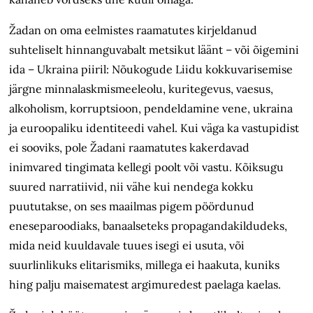
Žadan on oma eelmistes raamatutes kirjeldanud
suhteliselt hinnanguvabalt metsikut läänt – või õigemini
ida – Ukraina piiril: Nõukogude Liidu kokkuvarisemise
järgne minnalaskmismeeleolu, kuritegevus, vaesus,
alkoholism, korruptsioon, pendeldamine vene, ukraina
ja euroopaliku identiteedi vahel. Kui väga ka vastupidist
ei sooviks, pole Žadani raamatutes kakerdavad
inimvared tingimata kellegi poolt või vastu. Kõiksugu
suured narratiivid, nii vähe kui nendega kokku
puututakse, on ses maailmas pigem pöördunud
eneseparoodiaks, banaalseteks propagandakildudeks,
mida neid kuuldavale tuues isegi ei usuta, või
suurlinlikuks elitarismiks, millega ei haakuta, kuniks
hing palju maisematest argimuredest paelaga kaelas.