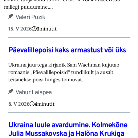
millegi puudumine.…
Valeri Puzik
15. V 2026
3
minutit
Päevalillepoisi kaks armastust või üks
Ukraina juurtega kirjanik Sam Wachman kujutab
romaanis „Päevalillepoisid“ tundlikult ja ausalt
teismelise poisi hinges toimuvat.
Vahur Laiapea
8. V 2026
4
minutit
Ukraina luule avardumine. Kolmekõne
Julia Mussakovska ja Halõna Krukiga