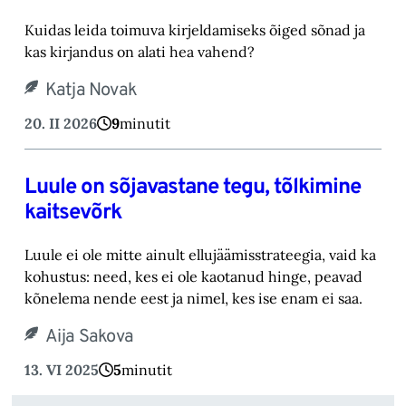
Kuidas leida toimuva kirjeldamiseks õiged sõnad ja
kas kirjandus on alati hea vahend?
Katja Novak
20. II 2026
9
minutit
Luule on sõjavastane tegu, tõlkimine
kaitsevõrk
Luule ei ole mitte ainult ellujäämisstrateegia, vaid ka
kohustus: need, kes ei ole kaotanud hinge, peavad
kõnelema nende eest ja nimel, kes ise enam ei saa.
Aija Sakova
13. VI 2025
5
minutit