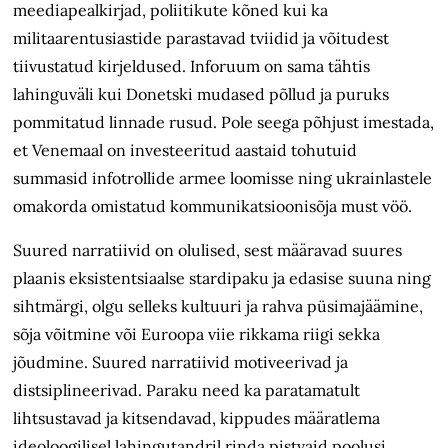
meediapealkirjad, poliitikute kõned kui ka
militaarentusiastide parastavad tviidid ja võitudest
tiivustatud kirjeldused. Inforuum on sama tähtis
lahinguväli kui Donetski mudased põllud ja puruks
pommitatud linnade rusud. Pole seega põhjust imestada,
et Venemaal on investeeritud aastaid tohutuid
summasid infotrollide armee loomisse ning ukrainlastele
omakorda omistatud kommunikatsioonisõja must vöö.
Suured narratiivid on olulised, sest määravad suures
plaanis eksistentsiaalse stardipaku ja edasise suuna ning
sihtmärgi, olgu selleks kultuuri ja rahva püsimajäämine,
sõja võitmine või Euroopa viie rikkama riigi sekka
jõudmine. Suured narratiivid motiveerivad ja
distsiplineerivad. Paraku need ka paratamatult
lihtsustavad ja kitsendavad, kippudes määratlema
ideoloogilisel lahingutandril rinda pistvaid poolusi