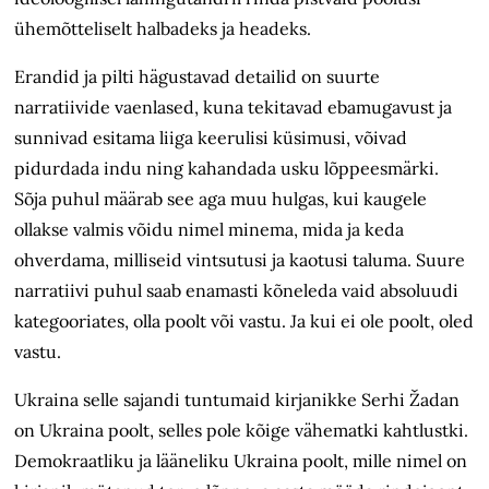
ühemõtteliselt halbadeks ja headeks.
Erandid ja pilti hägustavad detailid on suurte
narratiivide vaenlased, kuna tekitavad ebamugavust ja
sunnivad esitama liiga keerulisi küsimusi, võivad
pidurdada indu ning kahandada usku lõppeesmärki.
Sõja puhul määrab see aga muu hulgas, kui kaugele
ollakse valmis võidu nimel minema, mida ja keda
ohverdama, milliseid vintsutusi ja kaotusi taluma. Suure
narratiivi puhul saab enamasti kõneleda vaid absoluudi
kategooriates, olla poolt või vastu. Ja kui ei ole poolt, oled
vastu.
Ukraina selle sajandi tuntumaid kirjanikke Serhi Žadan
on Ukraina poolt, selles pole kõige vähematki kahtlustki.
Demokraatliku ja lääneliku Ukraina poolt, mille nimel on