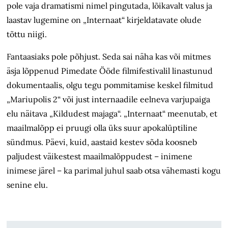
pole vaja dramatismi nimel pingutada, lõikavalt valus ja
laastav lugemine on „Internaat“ kirjeldatavate olude
tõttu niigi.
Fantaasiaks pole põhjust. Seda sai näha kas või mitmes
äsja lõppenud Pimedate Ööde filmifestivalil linastunud
dokumentaalis, olgu tegu pommitamise keskel filmitud
„Mariupolis 2“ või just internaadile eelneva varjupaiga
elu näitava „Kildudest majaga“. „Internaat“ meenutab, et
maailmalõpp ei pruugi olla üks suur apokalüptiline
sündmus. Päevi, kuid, aastaid kestev sõda koosneb
paljudest väikestest maailmalõppudest – inimene
inimese järel – ka parimal juhul saab otsa vähemasti kogu
senine elu.