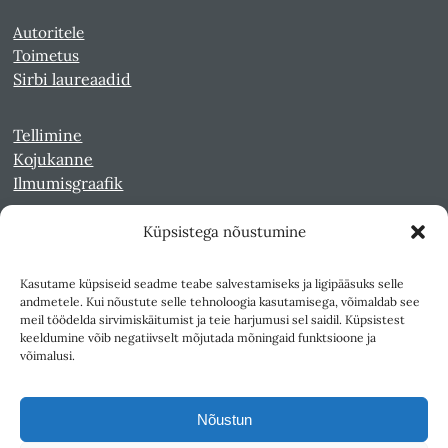
Autoritele
Toimetus
Sirbi laureaadid
Tellimine
Kojukanne
Ilmumisgraafik
Küpsistega nõustumine
Veebiarhiiv
Sirp pdf-failidena Digaris
Kasutame küpsiseid seadme teabe salvestamiseks ja ligipääsuks selle
Kultuurileht 1994-1997
andmetele. Kui nõustute selle tehnoloogia kasutamisega, võimaldab see
Reede 1989-1990
meil töödelda sirvimiskäitumist ja teie harjumusi sel saidil. Küpsistest
Sirp ja Vasar 1940-1989
keeldumine võib negatiivselt mõjutada mõningaid funktsioone ja
võimalusi.
Ligipääsetavus
Kasutustingimused
Nõustun
Teksti- ja andmekaeve