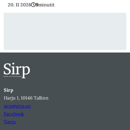
20. II 2026
9
minutit
Sirp
Harju 1, 10146 Tallinn
sirp@sirp.ee
Facebook
Toeta