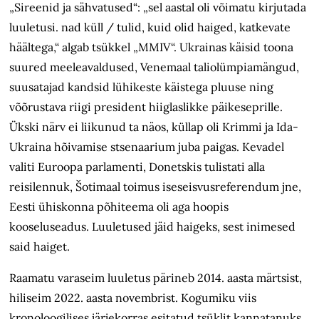
„Sireenid ja sähvatused“: „sel aastal oli võimatu kirjutada
luuletusi. nad küll / tulid, kuid olid haiged, katkevate
häältega,“ algab tsükkel „MMIV“. Ukrainas käisid toona
suured meeleavaldused, Venemaal taliolümpiamängud,
suusatajad kandsid lühikeste käistega pluuse ning
võõrustava riigi president hiiglaslikke päikeseprille.
Ükski närv ei liikunud ta näos, küllap oli Krimmi ja Ida-
Ukraina hõivamise stsenaarium juba paigas. Kevadel
valiti Euroopa parlamenti, Donetskis tulistati alla
reisilennuk, Šotimaal toimus iseseisvusreferendum jne,
Eesti ühiskonna põhiteema oli aga hoopis
kooseluseadus. Luuletused jäid haigeks, sest inimesed
said haiget.
Raamatu varaseim luuletus pärineb 2014. aasta märtsist,
hiliseim 2022. aasta novembrist. Kogumiku viis
kronoloogilises järjekorras esitatud tsüklit kannatanuks