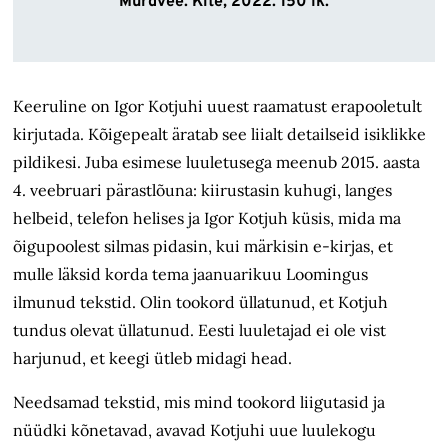
Murdvee. Kite, 2022. 150
lk.
Keeruline on Igor Kotjuhi uuest raamatust erapooletult
kirjutada. Kõigepealt äratab see liialt detailseid isiklikke
pildikesi. Juba esimese luuletusega meenub 2015. aasta
4. veebruari pärastlõuna: kiirustasin kuhugi, langes
helbeid, telefon helises ja Igor Kotjuh küsis, mida ma
õigupoolest silmas pidasin, kui märkisin e-kirjas, et
mulle läksid korda tema jaanuarikuu Loomingus
ilmunud tekstid. Olin tookord üllatunud, et Kotjuh
tundus olevat üllatunud. Eesti luuletajad ei ole vist
harjunud, et keegi ütleb midagi head.
Needsamad tekstid, mis mind tookord liigutasid ja
nüüdki kõnetavad, avavad Kotjuhi uue luulekogu