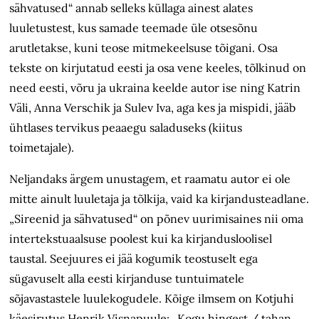
sähvatused“ annab selleks küllaga ainest alates
luuletustest, kus samade teemade üle otsesõnu
arutletakse, kuni teose mitmekeelsuse tõigani. Osa
tekste on kirjutatud eesti ja osa vene keeles, tõlkinud on
need eesti, võru ja ukraina keelde autor ise ning Katrin
Väli, Anna Verschik ja Sulev Iva, aga kes ja mispidi, jääb
ühtlases tervikus peaaegu saladuseks (kiitus
toimetajale).
Neljandaks ärgem unustagem, et raamatu autor ei ole
mitte ainult luuletaja ja tõlkija, vaid ka kirjandusteadlane.
„Sireenid ja sähvatused“ on põnev uurimisaines nii oma
intertekstuaalsuse poolest kui ka kirjandusloolisel
taustal. Seejuures ei jää kogumik teostuselt ega
sügavuselt alla eesti kirjanduse tuntuimatele
sõjavastastele luulekogudele. Kõige ilmsem on Kotjuhi
käesirutus Henrik Visnapuule: „Kogu hingest / tahan