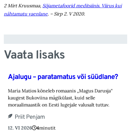
2 Mirt Kruusmaa,
Sõjametafoorid meditsiinis. Viirus kui
nähtamatu vaenlane
. – Sirp 2. V 2020.
Vaata lisaks
Ajalugu – paratamatus või süüdlane?
Maria Matios kõneleb romaanis „Magus Darusja“
kaugest Bukoviina mägikülast, kuid selle
moraalimaastik on Eesti lugejale valusalt tuttav.
Priit Penjam
12. VI 2026
4
minutit