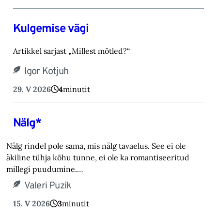
Kulgemise vägi
Artikkel sarjast „Millest mõtled?“
Igor Kotjuh
29. V 2026
4
minutit
Nälg*
Nälg rindel pole sama, mis nälg tavaelus. See ei ole
äkiline tühja kõhu tunne, ei ole ka romantiseeritud
millegi puudumine.…
Valeri Puzik
15. V 2026
3
minutit