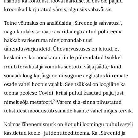
lisanud ka konteksti loova märkuse. Ja eks ole paljud
kroonikad kirjutatud värsis, olgu siis vabavärsis.
Teine võimalus on analüüsida „Sireene ja sähvatusi“,
nagu kuulaks sonaati: avaridadega antud põhiteema
hakkab varieeruma ning omandab uusi
tähendusvarjundeid. Ühes arvustuses on leitud, et
keskmine, koroonakarantiinile pühendatud tsükkel
1
irdub tervikust ja võinuks seetõttu välja jääda,
kuid
sonaadi loogika järgi on niisugune aeglustus kiiremate
osade vahel hoopis vajalik. See tsükkel on loogiline ka
teema poolest: Covidi-kriisi puhul kasutati palju just
2
nimelt sõja metafoori.
Varem siia-sinna pihustatud
tekstidest moodustub samade kaante vahel mõjus tervik.
Kolmas lähenemisnurk on Kotjuhi loomingu puhul sageli
käsitletud keele- ja identiteediteema. Ka „Sireenid ja