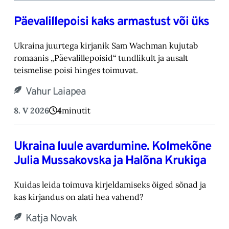
Päevalillepoisi kaks armastust või üks
Ukraina juurtega kirjanik Sam Wachman kujutab
romaanis „Päevalillepoisid“ tundlikult ja ausalt
teismelise poisi hinges toimuvat.
Vahur Laiapea
8. V 2026
4
minutit
Ukraina luule avardumine. Kolmekõne
Julia Mussakovska ja Halõna Krukiga
Kuidas leida toimuva kirjeldamiseks õiged sõnad ja
kas kirjandus on alati hea vahend?
Katja Novak