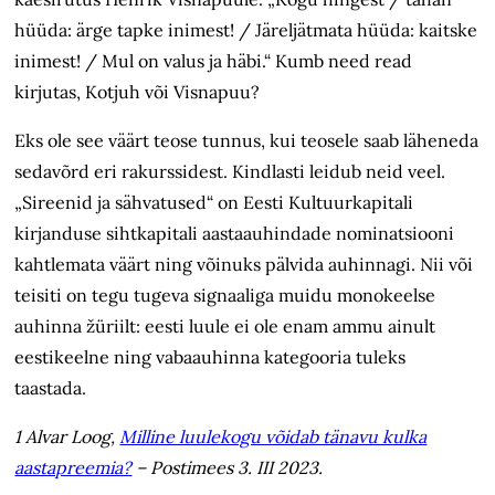
hüüda: ärge tapke inimest! / Järeljätmata hüüda: kaitske
inimest! / Mul on valus ja häbi.“ Kumb need read
kirjutas, Kotjuh või Visnapuu?
Eks ole see väärt teose tunnus, kui teosele saab läheneda
sedavõrd eri rakurssidest. Kindlasti leidub neid veel.
„Sireenid ja sähvatused“ on Eesti Kultuurkapitali
kirjanduse sihtkapitali aastaauhindade nominatsiooni
kahtlemata väärt ning võinuks pälvida auhinnagi. Nii või
teisiti on tegu tugeva signaaliga muidu monokeelse
auhinna žüriilt: eesti luule ei ole enam ammu ainult
eestikeelne ning vabaauhinna kategooria tuleks
taastada.
1 Alvar Loog,
Milline luulekogu võidab tänavu kulka
aastapreemia?
– Postimees 3. III 2023.