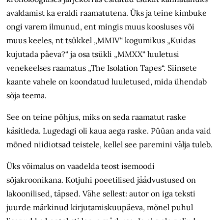
avaldamist ka eraldi raamatutena. Üks ja teine kimbuke
ongi varem ilmunud, ent mingis muus koosluses või
muus keeles, nt tsükkel „MMIV“ kogumikus „Kuidas
kujutada päeva?“ ja osa tsükli „MMXX“ luuletusi
venekeelses raamatus „The Isolation Tapes“. Siinsete
kaante vahele on koondatud luuletused, mida ühendab
sõja teema.
See on teine põhjus, miks on seda raamatut raske
käsitleda. Lugedagi oli kaua aega raske. Püüan anda vaid
mõned niidiotsad teistele, kellel see paremini välja tuleb.
Üks võimalus on vaadelda teost isemoodi
sõjakroonikana. Kotjuhi poeetilised jäädvustused on
lakoonilised, täpsed. Vähe sellest: autor on iga teksti
juurde märkinud kirjutamiskuupäeva, mõnel puhul