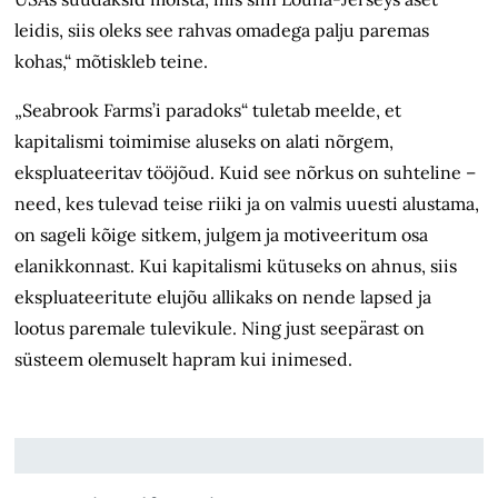
leidis, siis oleks see rahvas omadega palju paremas
kohas,“ mõtiskleb teine.
„Seabrook Farms’i paradoks“ tuletab meelde, et
kapitalismi toimimise aluseks on alati nõrgem,
ekspluateeritav tööjõud. Kuid see nõrkus on suhteline –
need, kes tulevad teise riiki ja on valmis uuesti alustama,
on sageli kõige sitkem, julgem ja motiveeritum osa
elanik­konnast. Kui kapitalismi kütuseks on ahnus, siis
ekspluateeritute elujõu allikaks on nende lapsed ja
lootus paremale tulevikule. Ning just seepärast on
süsteem olemuselt hapram kui inimesed.