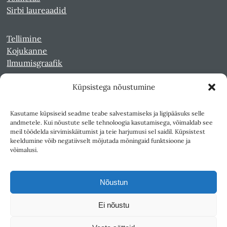
Sirbi laureaadid
Tellimine
Kojukanne
Ilmumisgraafik
Küpsistega nõustumine
Veebiarhiiv
Sirp pdf-failidena Digaris
Kasutame küpsiseid seadme teabe salvestamiseks ja ligipääsuks selle
Kultuurileht 1994-1997
andmetele. Kui nõustute selle tehnoloogia kasutamisega, võimaldab see
Reede 1989-1990
meil töödelda sirvimiskäitumist ja teie harjumusi sel saidil. Küpsistest
Sirp ja Vasar 1940-1989
keeldumine võib negatiivselt mõjutada mõningaid funktsioone ja
võimalusi.
Ligipääsetavus
Kasutustingimused
Nõustun
Teksti- ja andmekaeve
Ei nõustu