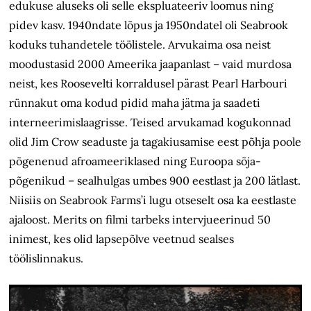
edukuse aluseks oli selle ekspluateeriv loomus ning
pidev kasv. 1940ndate lõpus ja 1950ndatel oli Seabrook
koduks tuhandetele töölistele. Arvukaima osa neist
moodustasid 2000 Ameerika jaapanlast – vaid murdosa
neist, kes Roosevelti korraldusel pärast Pearl Harbouri
rünnakut oma kodud pidid maha jätma ja saadeti
interneerimislaagrisse. Teised arvukamad kogukonnad
olid Jim Crow seaduste ja tagakiusamise eest põhja poole
põgenenud afroameeriklased ning Euroopa sõja­
põgenikud – sealhulgas umbes 900 eestlast ja 200 lätlast.
Niisiis on Seabrook Farms’i lugu otseselt osa ka eestlaste
ajaloost. Merits on filmi tarbeks intervjueerinud 50
inimest, kes olid lapsepõlve veetnud sealses
töölislinnakus.