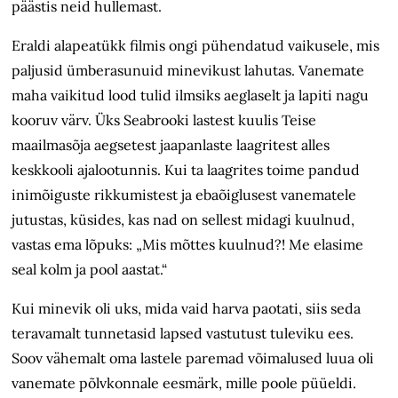
päästis neid hullemast.
Eraldi alapeatükk filmis ongi pühendatud vaikusele, mis
paljusid ümber­asunuid minevikust lahutas. Vanemate
maha vaikitud lood tulid ilmsiks aeglaselt ja lapiti nagu
kooruv värv. Üks Sea­brooki lastest kuulis Teise
maailmasõja aegsetest jaapanlaste laagritest alles
keskkooli ajalootunnis. Kui ta laagrites toime pandud
inimõiguste rikkumistest ja ebaõiglusest vanematele
jutustas, küsides, kas nad on sellest midagi kuulnud,
vastas ema lõpuks: „Mis mõttes kuulnud?! Me elasime
seal kolm ja pool aastat.“
Kui minevik oli uks, mida vaid harva paotati, siis seda
teravamalt tunnetasid lapsed vastutust tuleviku ees.
Soov vähemalt oma lastele paremad võimalused luua oli
vanemate põlvkonnale eesmärk, mille poole püüeldi.