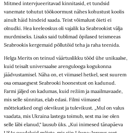
Mitmed intervjueeri­tavad kinnitasid, et tundsid
vanemate tohutut töökoormust nähes kohustust koolis
ainult häid hindeid saada. Teist võimalust õieti ei
olnudki. Hea keeleoskus oli vajalik ka Seabrookist välja
murdmiseks. Lisaks said tublimad õpilased teismeeas
Seabrookis kergemaid põllutöid teha ja raha teenida.
Helga Merits on teinud väärtuslikku tööd ühe unikaalse,
kuid teisalt universaalse arengulooga kogukonna
jäädvustamisel. Näha on, et viimasel hetkel, sest suurem
osa omaaegsest Seabrooki hoonestust on kadunud.
Farmi jäljed on kadumas, kuid režiim ja maailmavaade,
mis selle sünnitas, elab edasi. Filmi viimased
mõttekatked ongi olevikust ja tulevikust. „Mul on valus
vaadata, mis Ukraina lastega toimub, sest ma ise olen
selle läbi elanud,“ lausub üks. „Kui inimesed tänapäeva
USAs suudaksid mõista, mis siin Lõuna-Jerseys aset