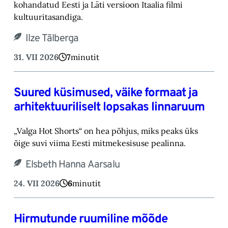
kohandatud Eesti ja Läti versioon Itaalia filmi
kultuuritasandiga.
Ilze Tālberga
31. VII 2026
7
minutit
Suured küsimused, väike formaat ja
arhitektuuriliselt lopsakas linnaruum
„Valga Hot Shorts“ on hea põhjus, miks peaks üks
õige suvi viima Eesti mitmekesisuse pealinna.
Elsbeth Hanna Aarsalu
24. VII 2026
6
minutit
Hirmutunde ruumiline mõõde