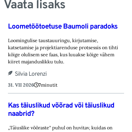
Vaata lisaks
Loometöötoetuse Baumoli paradoks
Loomingulise taustauuringu, kirjutamise,
katsetamise ja projektiarenduse protsessis on tihti
kõige olulisem see faas, kus luuakse kõige vähem
kiiret majanduslikku tulu.
Silvia Lorenzi
31. VII 2026
7
minutit
Kas täiuslikud võõrad või täiuslikud
naabrid?
„Täiuslike võõraste“ puhul on huvitav, kuidas on