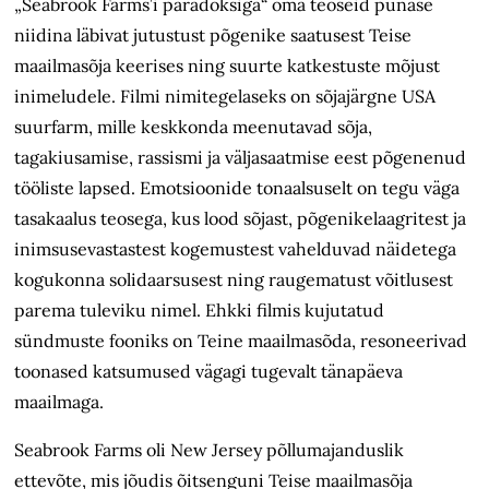
„Seabrook Farms’i paradoksiga“ oma teoseid punase
niidina läbivat jutustust põgenike saatusest Teise
maailmasõja keerises ning suurte katkestuste mõjust
inimeludele. Filmi nimitegelaseks on sõjajärgne USA
suurfarm, mille keskkonda meenutavad sõja,
tagakiusamise, rassismi ja väljasaatmise eest põgenenud
tööliste lapsed. Emotsioonide tonaalsuselt on tegu väga
tasakaalus teosega, kus lood sõjast, põgenike­laagritest ja
inimsusevastastest kogemustest vahelduvad näidetega
kogukonna solidaarsusest ning raugematust võitlusest
parema tuleviku nimel. Ehkki filmis kujutatud
sündmuste fooniks on Teine maailmasõda, resoneerivad
toonased katsumused vägagi tugevalt tänapäeva
maailmaga.
Seabrook Farms oli New Jersey põllu­majanduslik
ettevõte, mis jõudis õitsenguni Teise maailmasõja