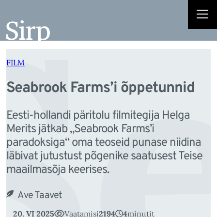
S
Liigu
sisu
juurde
FILM
Seabrook Farms’i õppetunnid
Eesti-hollandi päritolu filmitegija Helga
Merits jätkab „Seabrook Farms’i
paradoksiga“ oma teoseid punase niidina
läbivat jutustust põgenike saatusest Teise
maailmasõja keerises.
Ave Taavet
20. VI 2025
Vaatamisi
2194
4
minutit