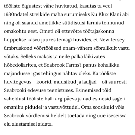
tööliste õigustest vähe huvitatud, kasutas ta veel
1930ndatel streikide maha surumiseks Ku Klux Klani abi
ning oli saanud ametlikke süüdistusi farmis toimunud
omakohtu eest. Ometi oli ettevõtte töötajaskonna
hüppelise kasvu juures temagi huvides, et New Jersey
ümbruskond võõrtöölised enam-vähem sõbralikult vastu
võtaks. Selleks maksis ta neile palka läikivates
hõbedollarites, et Sea­brook Farms’i panus kohalikku
majandusse igas tehingus nähtav oleks. Ka tööliste
huvitegevus – koorid, muusikud ja lauljad – oli suuresti
Seabrooki edevuse teenistuses. Esinemised tõid
vaheldust tööliste halli argipäeva ja nad esinesid sageli
omaniku pidudel ja vastuvõttudel. Oma soosikuid võis
Seabrook võrdlemisi heldelt toetada ning uue iseseisva
elu alustamisel aidata.