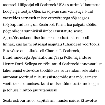
aastatel. Hiilgeajal oli Seabrook USAs suurim külmutatud
köögivilja tootja. Olles ka sõjaväe suurvarustaja, kuid
vaeveldes sarnaselt teiste ettevõtetega sõjaaegses
tööjõupuuduses, sai Seabrook Farms loa palgata töölisi
põgenike ja sunniviisil ümberasustatute seast.
Agrotööstuskoondise ümber moodustus isemoodi
linnak, kus farmi õitseajal majutati tuhandeid võõrtöölisi.
Ettevõtte omanikuks oli Charles F. Seabrook,
hüüdnimedega Spinatikuningas ja Põllumajanduse
Henry Ford. Sellega on rõhutatud Sea­brooki innovaatilist
lähenemist ettevõtte tootlikkuse suurendamisele alates
automatiseeritud niisutussüsteemidest ja mõjusamate
väetiste kasutamisest kuni uudse külmutustehnoloogia
ja tõhusa liinitöö juurutamiseni.
Seabrook Farms oli kapitalismi musternäide. Ettevõtte