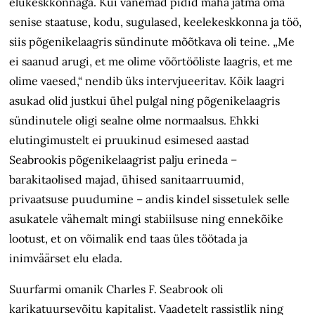
elukeskkonnaga. Kui vanemad pidid maha jätma oma
senise staatuse, kodu, sugulased, keelekeskkonna ja töö,
siis põgenikelaagris sündinute mõõtkava oli teine. „Me
ei saanud arugi, et me olime võõrtööliste laagris, et me
olime vaesed,“ nendib üks intervjueeritav. Kõik laagri
asukad olid justkui ühel pulgal ning põgenikelaagris
sündinutele oligi sealne olme normaalsus. Ehkki
elutingimustelt ei pruukinud esimesed aastad
Seabrookis põgenikelaagrist palju erineda –
barakitaolised majad, ühised sanitaarruumid,
privaatsuse puudumine – andis kindel sissetulek selle
asukatele vähemalt mingi stabiilsuse ning ennekõike
lootust, et on võimalik end taas üles töötada ja
inimväärset elu elada.
Suurfarmi omanik Charles F. Sea­brook oli
karikatuursevõitu kapitalist. Vaadetelt rassistlik ning