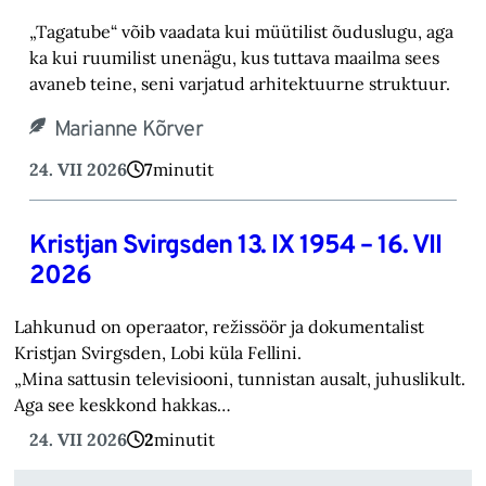
„Tagatube“ võib vaadata kui müütilist õuduslugu, aga
ka kui ruumilist unenägu, kus tuttava maailma sees
avaneb teine, seni varjatud arhitektuurne struktuur.
Marianne Kõrver
24. VII 2026
7
minutit
Kristjan Svirgsden 13. IX 1954 – 16. VII
2026
Lahkunud on operaator, režissöör ja dokumentalist
Kristjan Svirgsden, Lobi küla Fellini.
„Mina sattusin televisiooni, tunnistan ausalt, juhuslikult.
Aga see keskkond hakkas…
24. VII 2026
2
minutit