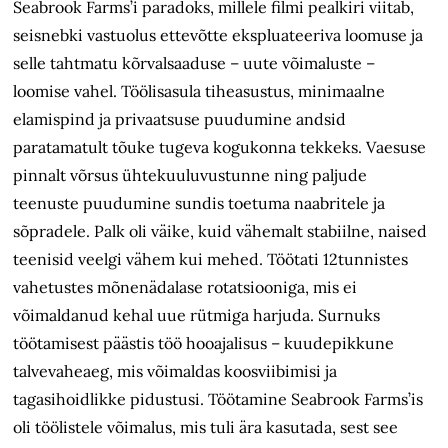
Seabrook Farms’i paradoks, millele filmi pealkiri viitab,
seisnebki vastuolus ettevõtte ekspluateeriva loomuse ja
selle tahtmatu kõrvalsaaduse – uute võimaluste –
loomise vahel. Töölisasula tiheasustus, minimaalne
elamispind ja privaatsuse puudumine andsid
paratamatult tõuke tugeva kogukonna tekkeks. Vaesuse
pinnalt võrsus ühtekuuluvustunne ning paljude
teenuste puudumine sundis toetuma naabritele ja
sõpradele. Palk oli väike, kuid vähemalt stabiilne, naised
teenisid veelgi vähem kui mehed. Töötati 12tunnistes
vahetustes mõnenädalase rotatsiooniga, mis ei
võimaldanud kehal uue rütmiga harjuda. Surnuks
töötamisest päästis töö hooajalisus – kuudepikkune
talvevaheaeg, mis võimaldas koosviibimisi ja
tagasihoidlikke pidustusi. Töötamine Seabrook Farms’is
oli töölistele võimalus, mis tuli ära kasutada, sest see