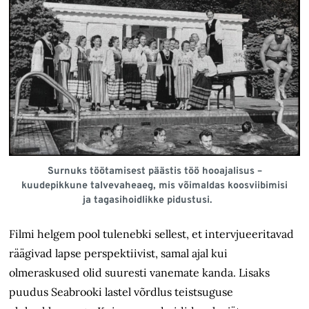
Surnuks töötamisest päästis töö hooajalisus –
kuudepikkune talvevaheaeg, mis võimaldas koosviibimisi
ja tagasihoidlikke pidustusi.
Filmi helgem pool tulenebki sellest, et intervjueeritavad
räägivad lapse perspektiivist, samal ajal kui
olmeraskused olid suuresti vanemate kanda. Lisaks
puudus Seabrooki lastel võrdlus teistsuguse