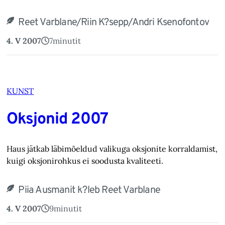
Reet Varblane/Riin K?sepp/Andri Ksenofontov
4. V 2007
7
minutit
KUNST
Oksjonid 2007
Haus jätkab läbimõeldud valikuga oksjonite korraldamist,
kuigi oksjonirohkus ei soodusta kvaliteeti.
Piia Ausmanit k?leb Reet Varblane
4. V 2007
9
minutit