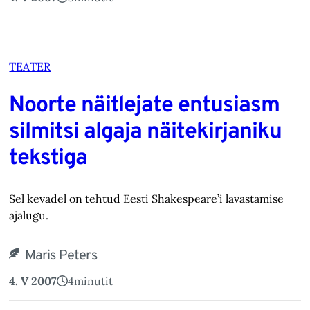
TEATER
Noorte näitlejate entusiasm
silmitsi algaja näitekirjaniku
tekstiga
Sel kevadel on tehtud Eesti Shakespeare’i lavastamise
ajalugu.
Maris Peters
4. V 2007
4
minutit