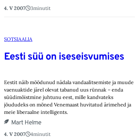
4. V 2007
3
minutit
SOTSIAALIA
Eesti süü on iseseisvumises
Eestit näib möödunud nädala vandaalitsemiste ja muude
vaenuaktide järel olevat tabanud uus rünnak – enda
süüdimõistmine juhtunu eest, mille kandvateks
jõududeks on mõned Venemaast huvitatud ärimehed ja
meie liberaalne intelligents.
Mart Helme
4. V 2007
4
minutit