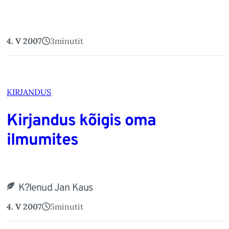
4. V 2007
3
minutit
KIRJANDUS
Kirjandus kõigis oma
ilmumites
K?lenud Jan Kaus
4. V 2007
5
minutit