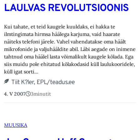
LAULVAS REVOLUTSIOONIS
Kui tahate, et teid kaugele kuuldaks, ei hakka te
ilmtingimata hirmsa häälega karjuma, vaid haarate
näiteks telefoni järele. Vahel vahendatakse oma häält
mikrofonide ja valjuhääldite abil. Läbi aegade on inimene
tahtnud oma häälel lasta võimalikult kaugele kõlada. Ega
siis muidu pole ehitatud kõlakodasid küll laulukooridele,
küll igat sorti…
Tiit K?ler, EPL/teadus.ee
4. V 2007
3
minutit
MUUSIKA