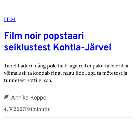
FILM
Film noir popstaari
seiklustest Kohtla-Järvel
Tanel Padari mäng pole halb, aga roll ei paku talle erilisi
võimalusi: ta kondab ringi nagu iidol, aga ta mõtetest ja
tunnetest sotti ei saa.
Annika Koppel
4. V 2007
4
minutit