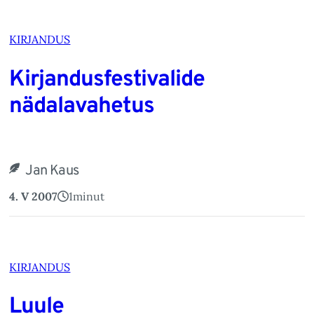
KIRJANDUS
Kirjandusfestivalide
nädalavahetus
Jan Kaus
4. V 2007
1
minut
KIRJANDUS
Luule