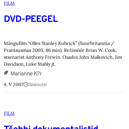
FILM
DVD-PEEGEL
Mängufilm “Olles Stanley Kubrick” (Suurbritannia /
Prantsusmaa 2005, 86 min). Režissöör Brian W. Cook,
stsenarist Anthony Frewin. Osades John Malkovich, Jim
Davidson, Luke Mably jt.
Marianne K?r
4. V 2007
3
minutit
FILM