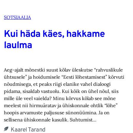
SOTSIAALIA
Kui häda käes, hakkame
laulma
Aeg-ajalt mõnestki suust kõlav üleskutse “rahvuslikule
ühtsusele” ja hoidumisele “Eesti lõhestamisest” kõrvuti
nõudmisega, et peaks riigi elanike vahel dialoogi
pidama, sisaldab vastuolu. Kui kõik on ühel nõul, siis
mille üle veel vaielda? Minu kõrvus kõlab see mõne
meelest nii hirmuäratav ja ühiskonnale ohtlik “lõhe”
hoopis arvamuste paljususe sünonüümina. Ja on
sellisena ühiskonnale kasulik. Suhtumist…
Kaarel Tarand