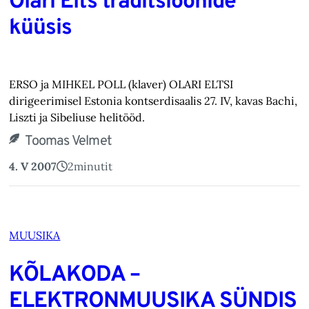
Olari Elts traditsioonide
küüsis
ERSO ja MIHKEL POLL (klaver) OLARI ELTSI
dirigeerimisel Estonia kontserdisaalis 27. IV, kavas Bachi,
Liszti ja Sibeliuse helitööd.
Toomas Velmet
4. V 2007
2
minutit
MUUSIKA
KÕLAKODA –
ELEKTRONMUUSIKA SÜNDIS