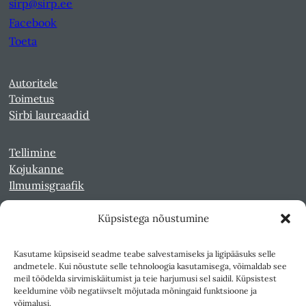
sirp@sirp.ee
Facebook
Toeta
Autoritele
Toimetus
Sirbi laureaadid
Tellimine
Kojukanne
Ilmumisgraafik
Küpsistega nõustumine
Veebiarhiiv
Sirp pdf-failidena Digaris
Kasutame küpsiseid seadme teabe salvestamiseks ja ligipääsuks selle
Kultuurileht 1994-1997
andmetele. Kui nõustute selle tehnoloogia kasutamisega, võimaldab see
Reede 1989-1990
meil töödelda sirvimiskäitumist ja teie harjumusi sel saidil. Küpsistest
Sirp ja Vasar 1940-1989
keeldumine võib negatiivselt mõjutada mõningaid funktsioone ja
võimalusi.