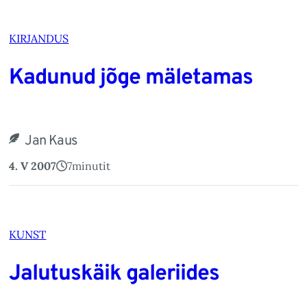
KIRJANDUS
Kadunud jõge mäletamas
Jan Kaus
4. V 2007
7
minutit
KUNST
Jalutuskäik galeriides