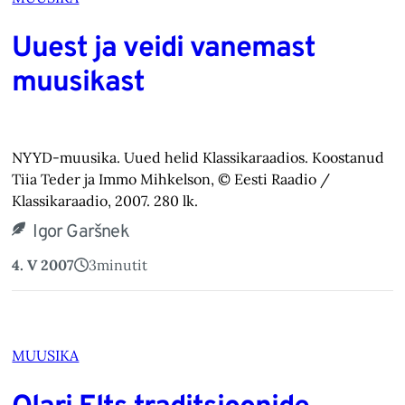
Uuest ja veidi vanemast
muusikast
NYYD-muusika. Uued helid Klassikaraadios. Koostanud
Tiia Teder ja Immo Mihkelson, © Eesti Raadio /
Klassikaraadio, 2007. 280 lk.
Igor Garšnek
4. V 2007
3
minutit
MUUSIKA