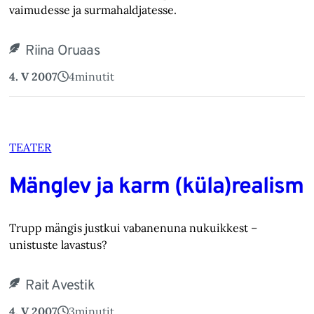
vaimudesse ja surmahaldjatesse.
Riina Oruaas
4. V 2007
4
minutit
TEATER
Mänglev ja karm (küla)realism
Trupp mängis justkui vabanenuna nukuikkest –
unistuste lavastus?
Rait Avestik
4. V 2007
3
minutit