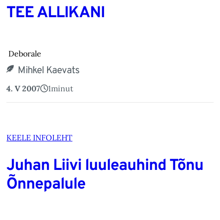
TEE ALLIKANI
Deborale
Mihkel Kaevats
4. V 2007
1
minut
KEELE INFOLEHT
Juhan Liivi luuleauhind Tõnu
Õnnepalule