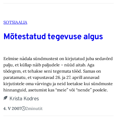
SOTSIAALIA
Mõtestatud tegevuse algus
Eelmise nädala sündmustest on kirjutatud juba sedavõrd
palju, et küllap näib paljudele – nüüd aitab. Aga
tõdegem, et tehakse seni tegemata tööd. Samas on
paratamatu, et vapustavad 26. ja 27. aprill annavad
kirjutistele oma värvingu ja neid loetakse kui sündmuste
hinnanguid, asetumist kas “meie” või “nende” poolele.
Krista Kodres
4. V 2007
2
minutit