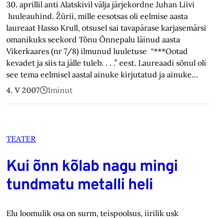
30. aprillil anti Alatskivil välja järjekordne Juhan Liivi
luuleauhind. Žürii, mille eesotsas oli eelmise aasta
laureaat Hasso Krull, otsusel sai tavapärase karjasemärsi
omanikuks seekord Tõnu Õnnepalu läinud aasta
Vikerkaares (nr 7/8) ilmunud luuletuse “***Ootad
kevadet ja siis ta jälle tuleb
. . . .
” eest. Laureaadi sõnul oli
see tema eelmisel aastal ainuke kirjutatud ja ainuke…
4. V 2007
1
minut
TEATER
Kui õnn kõlab nagu mingi
tundmatu metalli heli
Elu loomulik osa on surm, teispoolsus, iirilik usk