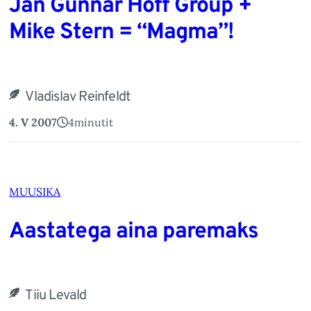
Jan Gunnar Hoff Group +
Mike Stern = “Magma”!
Vladislav Reinfeldt
4. V 2007
4
minutit
MUUSIKA
Aastatega aina paremaks
Tiiu Levald