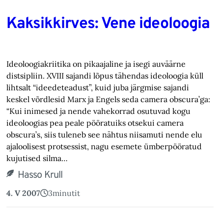
Kaksikkirves: Vene ideoloogia
Ideoloogiakriitika on pikaajaline ja isegi auväärne
distsipliin. XVIII sajandi lõpus tähendas ideoloogia küll
lihtsalt “ideedeteadust”, kuid juba järgmise sajandi
keskel võrdlesid Marx ja Engels seda camera obscura’ga:
“Kui inimesed ja nende vahekorrad osutuvad kogu
ideoloogias pea peale pööratuiks otsekui camera
obscura’s, siis tuleneb see nähtus niisamuti nende elu
ajaloolisest protsessist, nagu esemete ümberpööratud
kujutised silma…
Hasso Krull
4. V 2007
3
minutit