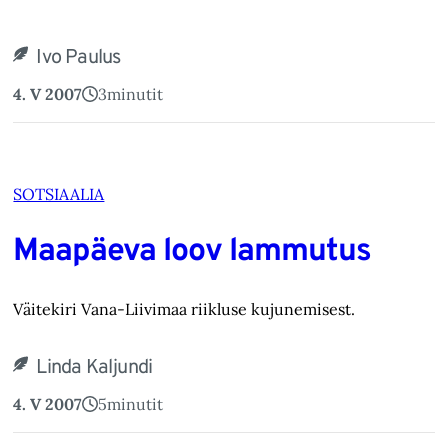
Ivo Paulus
4. V 2007
3
minutit
SOTSIAALIA
Maapäeva loov lammutus
Väitekiri Vana-Liivimaa riikluse kujunemisest.
Linda Kaljundi
4. V 2007
5
minutit