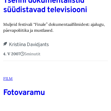
Tšehhi dokumentalistid
süüdistavad televisiooni
Muljeid festivali “Finale” dokumentaalfilmidest: ajalugu,
päevapoliitika ja mustlased.
Kristiina Davidjants
4. V 2007
5
minutit
FILM
Fotovaramu