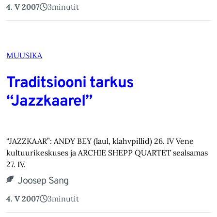
4. V 2007
3
minutit
MUUSIKA
Traditsiooni tarkus
“Jazzkaarel”
“JAZZKAAR”: ANDY BEY (laul, klahvpillid) 26. IV Vene
kultuurikeskuses ja ARCHIE SHEPP QUARTET sealsamas
27. IV.
Joosep Sang
4. V 2007
3
minutit