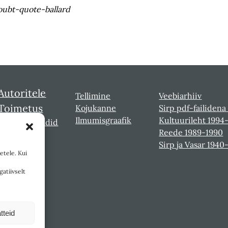
oubt-quote-ballard
Autoritele
Tellimine
Veebiarhiiv
Toimetus
Kojukanne
Sirp pdf-failidena
Ilmumisgraafik
Kultuurileht 1994
Sirbi laureaadid
Reede 1989-1990
Sirp ja Vasar 1940
etele. Kui
gatiivselt
tteid