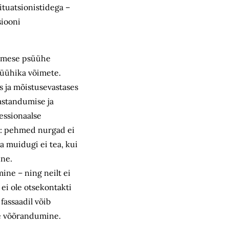
ituatsionistidega –
siooni
inimese psüühe
psüühika võimete.
s ja mõistusevastases
astandumise ja
fessionaalse
is: pehmed nurgad ei
a muidugi ei tea, kui
nne.
ine – ning neilt ei
 ei ole otsekontakti
fassaadil võib
te võõrandumine.