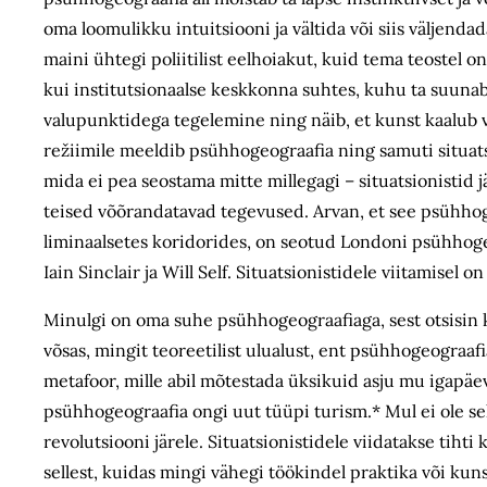
oma loomulikku intuitsiooni ja vältida või siis väljen
maini ühtegi poliitilist eelhoiakut, kuid tema teostel on
kui institutsionaalse keskkonna suhtes, kuhu ta suuna
valupunktidega tegelemine ning näib, et kunst kaalub vä
režiimile meeldib psühhogeograafia ning samuti situat
mida ei pea seostama mitte millegagi – situatsionistid j
teised võõrandatavad tegevused. Arvan, et see psühhoge
liminaalsetes koridorides, on seotud Londoni psühhogeo
Iain Sinclair ja Will Self. Situatsionistidele viitamisel 
Minulgi on oma suhe psühhogeograafiaga, sest otsisin 
võsas, mingit teoreetilist ulualust, ent psühhogeograafi
metafoor, mille abil mõtestada üksikuid asju mu igapäevae
psühhogeograafia ongi uut tüüpi turism.* Mul ei ole sell
revolutsiooni järele. Situatsionistidele viidatakse tihti
sellest, kuidas mingi vähegi töökindel praktika või k