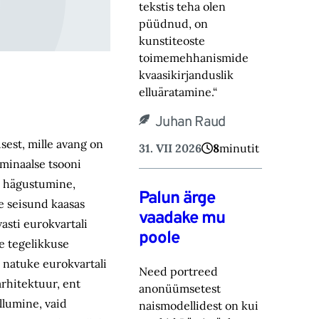
tekstis teha olen
püüdnud, on
kunstiteoste
toimemehhanismide
kvaasikirjanduslik
elluäratamine.“
Juhan Raud
sest, mille avang on
31. VII 2026
8
minutit
minaalse tsooni
e hägustumine,
Palun ärge
se seisund kaasas
vaadake mu
asti eurokvartali
poole
ee tegelikkuse
 natuke eurokvartali
Need portreed
arhitektuur, ent
anonüümsetest
llumine, vaid
naismodellidest on kui