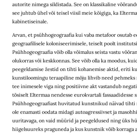
autorite nimega sildistada. See on klassikaline võõrand
see juhtub ühel või teisel viisil meie kõigiga, ka Elte
kabinetiseinale.
Arvan, et psühhogeograafia kui vaba metafoor osutab ee
geograafilisele koloniseerimisele, teiselt poolt institu
Psühhogeograafia võib olla võimalus seista vastu võõra
olukorras või keskkonnas. See võib olla ka moodus, ku
peegeldamise žestid on tihti kohanemise aktid, eriti ku
kunstiloomingu teraapiline mõju lihvib need pehmeks ni
tee inimesele viga ning positiivne akt vastandub negat
tõsiselt Eltermaa nendesse eurokvartali fassaadidesse 
Psühhogeograafiast huvitatud kunstnikud näivad tihti 
ole enamasti oodata midagi autoagressiivset ja masohhis
uuritavaga, on vaid müürid ja peegeldused ning üks hüp
hiigelsuureks praguneda ja kus kunstnik võib korraga 