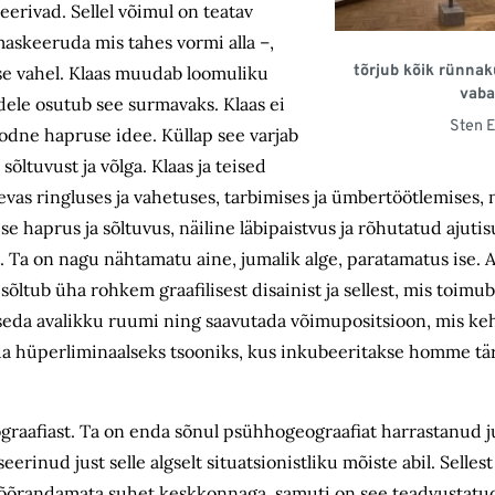
eerivad. Sellel võimul on teatav
maskeeruda mis tahes vormi alla –,
tõrjub kõik rünnak
rase vahel. Klaas muudab loomuliku
vaba
udele osutub see surmavaks. Klaas ei
Sten 
odne hapruse idee. Küllap see varjab
sõltuvust ja võlga. Klaas ja teised
s ringluses ja vahetuses, tarbimises ja ümbertöötlemises, n
se haprus ja sõltuvus, näiline läbipaistvus ja rõhutatud ajutis
. Ta on nagu nähtamatu aine, jumalik alge, paratamatus ise. 
ltub üha rohkem graafilisest disainist ja sellest, mis toimub
ääseda avalikku ruumi ning saavutada võimupositsioon, mis ke
da hüperliminaalseks tsooniks, kus inkubeeritakse homme tär
graafiast. Ta on enda sõnul psühhogeograafiat harrastanud j
nud just selle algselt situatsionistliku mõiste abil. Sellest 
a võõrandamata suhet keskkonnaga, samuti on see teadvustatud