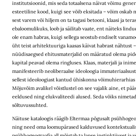
institutsioonid, mis seda totaalsena näivat võimu gener
esteetiline kood, kuigi see võib eksitada – võim oskab 
sest varem või hiljem on ta tagasi betooni, klaasi ja te
ebaloomulikuks, loob ja säilitab vaate, ent näiteks lind
ole enam habras, kuigi sellega seostub endiselt vanamo
üht teist arhitektuuriga kaasas käivat habrast nähtust – 
nüüdisaegsed ehitusmaterjalid on määratud olema pideva
kapital peavad olema ringluses. Klaas, materjali ja inime
manifesteerib neoliberaalse ideoloogia immateriaalsust
sellest ideoloogiast kantud ühiskonna võimuhierarhias sõ
Mõjuvõim avalikel võistlustel on see vajalik aine, et p
eeldused ning elukvaliteedi alused. Seda võiks nimeta
sõltuvussuhted.
Näituse kataloogis räägib Eltermaa põgusalt psühhogeo
ning need oma loomupärased kalduvused kontekstualiseeri
psühhogeograafia all mõistab ta lapse instinktiivset j