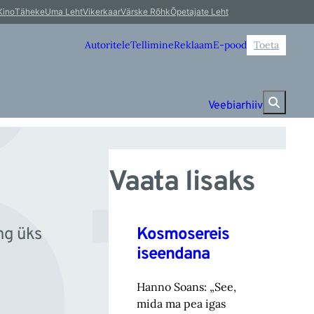
õr
Kino
Täheke
Uma Leht
Vikerkaar
Värske Rõhk
Õpetajate Leht
Autoritele
Tellimine
Reklaam
E-pood
Toeta
Veebiarhiiv
Vaata lisaks
Kosmosereis
ng üks
iseendana
Hanno Soans: „See,
mida ma pea igas