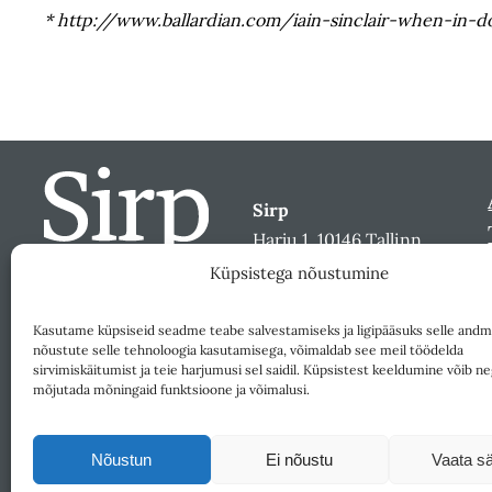
* http://www.ballardian.com/iain-sinclair-when-in-d
Sirp
Harju 1, 10146 Tallinn
sirp@sirp.ee
Küpsistega nõustumine
Facebook
Toeta
Kasutame küpsiseid seadme teabe salvestamiseks ja ligipääsuks selle andm
nõustute selle tehnoloogia kasutamisega, võimaldab see meil töödelda
sirvimiskäitumist ja teie harjumusi sel saidil. Küpsistest keeldumine võib ne
mõjutada mõningaid funktsioone ja võimalusi.
Nõustun
Ei nõustu
Vaata sä
Väljaandja SA Kultuurileht