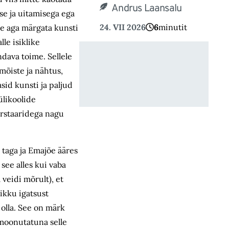
Andrus Laansalu
se ja uitamisega ega
24. VII 2026
6
minutit
ole aga märgata kunsti
le isiklike
ndava toime. Sellele
mõiste ja nähtus,
sid kunsti ja paljud
ülikoolide
erstaaridega nagu
taga ja Emajõe ääres
see alles kui vaba
 veidi mõrult), et
likku igatsust
 olla. See on märk
 moonutatuna selle