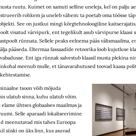
usta ruutu. Kuimet on samuti selline uneleja, kel on palju ae
nstrueerib rohkem ja uneleb vähem: ta poetab oma töösse tä
objekti. See on justkui mingi kõrgtehnoloogiline kaitserajatis
oolt visatud värvipurk, ent tegelikult asub värvipurse klaasi
jastpoolt rünnata. Sellele peaks eelnema pääs välismaailma, e
älja pääseda. Eltermaa fassaadide retoorika loob kujutluse k
vabadusse. Ent iga rünnak salvestub klaasil musta plekina n
Siinkohal meenub mulle, et tänavarahutused toovad kaasa pol
 kehtestamise.
minaalne tsoon võib mõjuda
mis ulatub sinna, kuhu ulatub võim.
elame ühtses globaalses maailmas ja
uumi. Selle aparaadi lokaliseerimine
adid meenutavad mis tahes Euroopa
il siiski on üks linn, kus asuvad