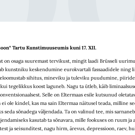
soon“ Tartu Kunstimuuseumis kuni 17. XII.
t on osaga suuremast tervikust, mingit laadi Brüsseli uurimu
ab kunstniku keskendumine eurokvartali fassaadidele ning li
eloomustab sihitus, mineviku ja tuleviku puudumine, piirid
kui tegelikkus koost laguneb. Nagu ta ütleb, käib liminaalsu
ventsionaalsest. Selle on Eltermaas esile kutsunud oletatav
ei ole kindel, kas ma sain Eltermaa näitusel teada, milline s
 seda sõnadega väljendada. Ta on valinud tee, mis sarnaneb
jendamiseks kasutab ta sõnavara, mille fookuses on ruum ja 
est ja seisunditest, nagu hirm, ärevus, depressioon, raev, hu