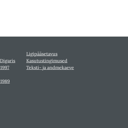
Ligipääsetavus
 Digaris
Kasutustingimused
-1997
Teksti- ja andmekaeve
-1989