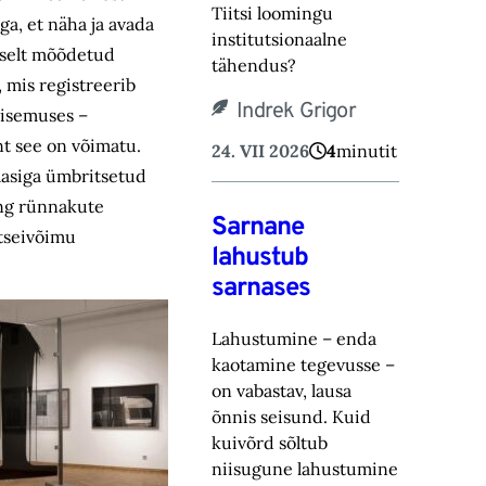
Tiitsi loomingu
ga, et näha ja avada
institutsionaalne
pselt mõõdetud
tähendus?
, mis registreerib
Indrek Grigor
 sisemuses –
nt see on võimatu.
24. VII 2026
4
minutit
laasiga ümbritsetud
ing rünnakute
Sarnane
itseivõimu
lahustub
sarnases
Lahustumine – enda
kaotamine tegevusse –
on vabastav, lausa
õnnis seisund. Kuid
kuivõrd sõltub
niisugune lahustumine