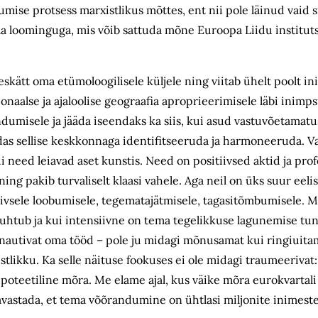
umise protsess marxistlikus mõttes, ent nii pole läinud vaid s
rmaa loominguga, mis võib sattuda mõne Euroopa Liidu institut
skätt oma etümoloogilisele küljele ning viitab ühelt poolt 
tsionaalse ja ajaloolise geograafia aproprieerimisele läbi inim
ndumisele ja jääda iseendaks ka siis, kui asud vastuvõetamatu
idas sellise keskkonnaga identifitseeruda ja harmoneeruda. V
i need leiavad aset kunstis. Need on positiivsed aktid ja pro
ng pakib turvaliselt klaasi vahele. Aga neil on üks suur eel
iivsele loobumisele, tegematajätmisele, tagasitõmbumisele. M
suhtub ja kui intensiivne on tema tegelikkuse lagunemise tu
nautivat oma tööd – pole ju midagi mõnusamat kui ringiuitam
tlikku. Ka selle näituse fookuses ei ole midagi traumeerivat:
oteetiline mõra. Me elame ajal, kus väike mõra eurokvartali 
avastada, et tema võõrandumine on ühtlasi miljonite inimes