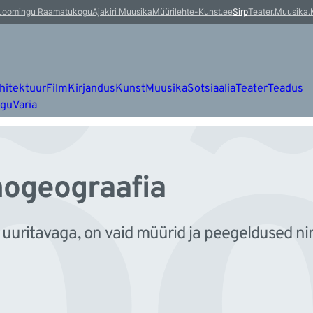
õ
Loomingu Raamatukogu
Ajakiri Muusika
Müürileht
e-Kunst.ee
Sirp
Teater.Muusika.
hitektuur
Film
Kirjandus
Kunst
Muusika
Sotsiaalia
Teater
Teadus
ugu
Varia
ogeograafia
i uuritavaga, on vaid müürid ja peegeldused ni