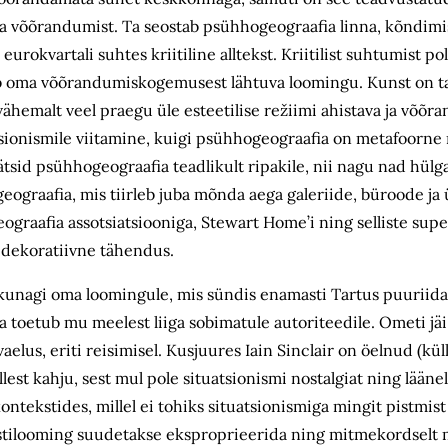
dada võõrandumist. Ta seostab psühhogeograafia linna, kõndimi
 eurokvartali suhtes kriitiline alltekst. Kriitilist suhtumist p
b oma võõrandumiskogemusest lähtuva loomingu. Kunst on tal
hemalt veel praegu üle esteetilise režiimi ahistava ja võõra
sionismile viitamine, kuigi psühhogeograafia on metafoorne 
ätsid psühhogeograafia teadlikult ripakile, nii nagu nad hülga
ograafia, mis tiirleb juba mõnda aega galeriide, büroode ja 
graafia assotsiatsiooniga, Stewart Home’i ning selliste sup
on dekoratiivne tähendus.
kunagi oma loomingule, mis sündis enamasti Tartus puuriida 
a toetub mu meelest liiga sobimatule autoriteedile. Ometi jäi 
lus, eriti reisimisel. Kusjuures Iain Sinclair on öelnud (küll
est kahju, sest mul pole situatsionismi nostalgiat ning lääne
 kontekstides, millel ei tohiks situatsionismiga mingit pistmist
unstilooming suudetakse eksproprieerida ning mitmekordselt