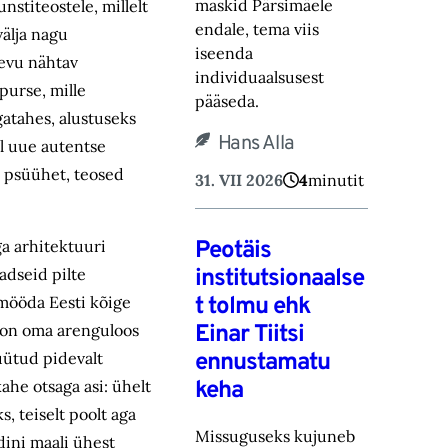
maskid Pärsimäele
nstiteostele, millelt
endale, tema viis
älja nagu
iseenda
aevu nähtav
individuaalsusest
purse, mille
pääseda.
atahes, alustuseks
Hans Alla
l uue autentse
a psüühet, teosed
31. VII 2026
4
minutit
Peotäis
ga arhitektuuri
institutsionaalse
adseid pilte
t tolmu ehk
 mööda Eesti kõige
Einar Tiitsi
 on oma arenguloos
ennustamatu
üütud pidevalt
keha
ahe otsaga asi: ühelt
, teiselt poolt aga
Missuguseks kujuneb
dini maali ühest