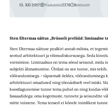
15. XII 2017
Vaatamisi
2276
6
minutit
Sten Eltermaa näitus „Brüsseli prelüüd: liminaalne t
Sten Eltermaa näituse pealkiri annab mõista, et tegemis
seotud arhitektuuri ja võimudiskursusega. Seda kinnit
vormimine. Liminaalsus on tema sõnul seisund, mida is
subjekti ähmastumine. Ühtlasi on see tunne, mis tekib, 
võõrandumisega – täpsemalt öeldes, võõrandumisega kon
arhitektuuri omadused ning tõenäoliselt veel miski. Ma 
koostlagunemise tunne tema puhul on ning kuidas võiks
fassaadidega: oma kogemuste, tunnete ja seisundite väl
mitte inimene. Tema teosed ei kõnele inimlikest tunnet