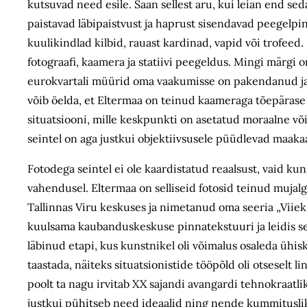
kutsuvad need esile. Saan sellest aru, kui leian end sed
paistavad läbipaistvust ja haprust sisendavad peegelp
kuulikindlad kilbid, rauast kardinad, vapid või trofeed
fotograafi, kaamera ja statiivi peegeldus. Mingi märgi 
eurokvartali müürid oma vaakumisse on pakendanud ja m
võib öelda, et Eltermaa on teinud kaameraga tõepärase
situatsiooni, mille keskpunkti on asetatud moraalne võ
seintel on aga justkui objektiivsusele püüdlevad maaka
Fotodega seintel ei ole kaardistatud reaalsust, vaid k
vahendusel. Eltermaa on selliseid fotosid teinud mujalg
Tallinnas Viru keskuses ja nimetanud oma seeria „Viiek
kuulsama kaubanduskeskuse pinnatekstuuri ja leidis s
läbinud etapi, kus kunstnikel oli võimalus osaleda ühi
taastada, näiteks situatsionistide tööpõld oli otseselt 
poolt ta nagu irvitab XX sajandi avangardi tehnokraatli
justkui pühitseb need ideaalid ning nende kummituslik