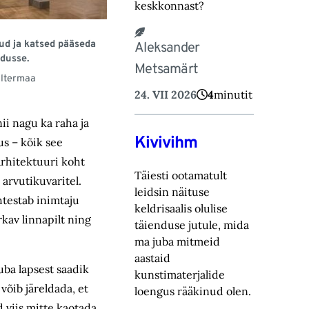
keskkonnast?
ud ja katsed pääseda
Aleksander
dusse.
Metsamärt
Eltermaa
24. VII 2026
4
minutit
ii nagu ka raha ja
Kivivihm
us – kõik see
Arhitektuuri koht
Täiesti ootamatult
 arvutikuvaritel.
leidsin näituse
htestab inimtaju
keldrisaalis olulise
kav linnapilt ning
täienduse jutule, mida
ma juba mitmeid
aastaid
uba lapsest saadik
kunstimaterjalide
võib järeldada, et
loengus rääkinud olen.
 viis mitte kaotada