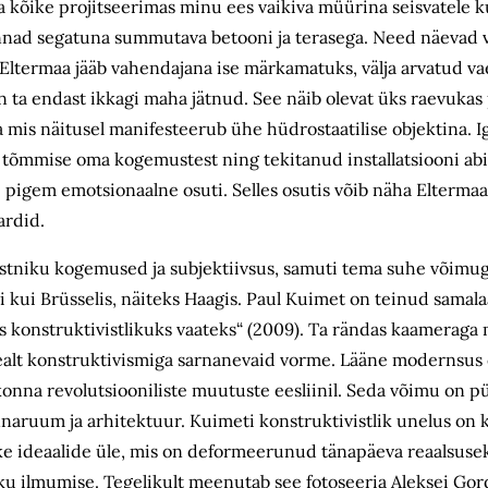
a kõike projitseerimas minu ees vaikiva müürina seisvatele ku
innad segatuna summutava betooni ja terasega. Need näevad v
. Eltermaa jääb vahendajana ise märkamatuks, välja arvatud v
on ta endast ikkagi maha jätnud. See näib olevat üks raevukas 
is näitusel manifesteerub ühe hüdrostaatilise objektina. Ig
 tõmmise oma kogemustest ning tekitanud installatsiooni abi
i pigem emotsionaalne osuti. Selles osutis võib näha Elterma
ardid.
unstniku kogemused ja subjektiivsus, samuti tema suhe võimu
i kui Brüsselis, näiteks Haagis. Paul Kuimet on teinud samala
s konstruktivistlikuks vaateks“ (2009). Ta rändas kaameraga
ealt konstruktivismiga sarnanevaid vorme. Lääne modernsus
skonna revolutsiooniliste muutuste eesliinil. Seda võimu on p
linnaruum ja arhitektuur. Kuimeti konstruktivistlik unelus on k
ke ideaalide üle, mis on deformeerunud tänapäeva reaalsuseks
u ilmumise. Tegelikult meenutab see fotoseeria Aleksei Gor