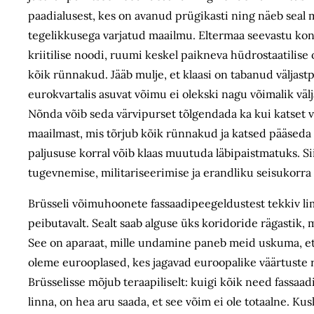
paadialusest, kes on avanud prügikasti ning näeb seal m
tegelikkusega varjatud maailmu. Eltermaa seevastu ko
kriitilise noodi, ruumi keskel paikneva hüdrostaatilise 
kõik rünnakud. Jääb mulje, et klaasi on tabanud väljastp
eurokvartalis asuvat võimu ei olekski nagu võimalik väl
Nõnda võib seda värvipurset tõlgendada ka kui katset v
maailmast, mis tõrjub kõik rünnakud ja katsed pääseda 
paljususe korral võib klaas muutuda läbipaistmatuks. 
tugevnemise, militariseerimise ja erandliku seisukorra
Brüsseli võimuhoonete fassaadipeegeldustest tekkiv li
peibutavalt. Sealt saab alguse üks koridoride rägastik, 
See on aparaat, mille undamine paneb meid uskuma, et 
oleme eurooplased, kes jagavad euroopalike väärtuste r
Brüsselisse mõjub teraapiliselt: kuigi kõik need fassa
linna, on hea aru saada, et see võim ei ole totaalne. Kusk