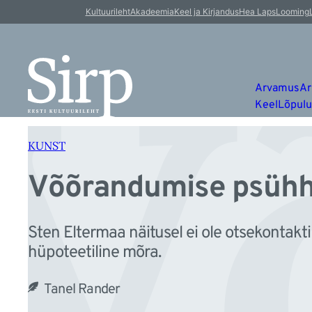
V
Liigu
Kultuurileht
Akadeemia
Keel ja Kirjandus
Hea Laps
Looming
sisu
juurde
Arvamus
Ar
Keel
Lõpul
KUNST
Võõrandumise psühh
Sten Eltermaa näitusel ei ole otsekontakt
hüpoteetiline mõra.
Tanel Rander