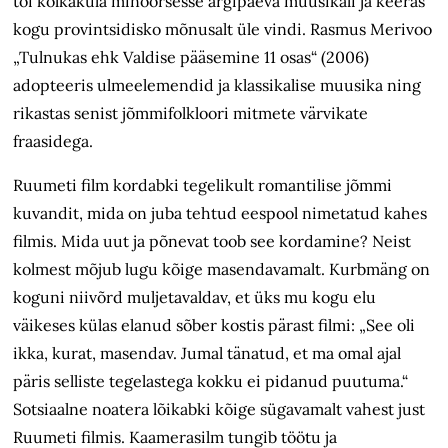
tõi kolkaküla minoorsesse argipäeva muusikali ja keeras
kogu provintsidisko mõnusalt üle vindi. Rasmus Merivoo
„Tulnukas ehk Valdise pääsemine 11 osas“ (2006)
adopteeris ulme­elemendid ja klassikalise muusika ning
rikastas senist jõmmifolkloori mitmete värvikate
fraasidega.
Ruumeti film kordabki tegelikult romantilise jõmmi
kuvandit, mida on juba tehtud eespool nimetatud kahes
filmis. Mida uut ja põnevat toob see kordamine? Neist
kolmest mõjub lugu kõige masendavamalt. Kurbmäng on
koguni niivõrd muljetavaldav, et üks mu kogu elu
väikeses külas elanud sõber kostis pärast filmi: „See oli
ikka, kurat, masendav. Jumal tänatud, et ma omal ajal
päris selliste tegelastega kokku ei pidanud puutuma.“
Sotsiaalne noatera lõikabki kõige sügavamalt vahest just
Ruumeti filmis. Kaamerasilm tungib töötu ja