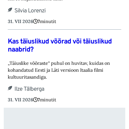
Silvia Lorenzi
31. VII 2026
7
minutit
Kas täiuslikud võõrad või täiuslikud
naabrid?
„Täiuslike võõraste“ puhul on huvitav, kuidas on
kohandatud Eesti ja Läti versioon Itaalia filmi
kultuuritasandiga.
Ilze Tālberga
31. VII 2026
7
minutit