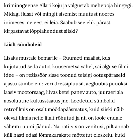
kriminogeense Allari koju ja valgustab mehepoja hingegi.
Midagi ilusat või mingit sisemist muutust noores
inimeses me eest ei leia. Saabub see ehk pärast
kirgastavat lõpplahendust siiski?
Liialt sümboleid
Lisaks mustale bemarile – Ruumeti maalist, kus
kujutatud seda autot kuusemetsa vahel, sai alguse filmi
idee – on režissöör sisse toonud teisigi ootuspäraseid
ajastu sümboleid: veri dressipluusil, aegluubis puuoksi
laasiv mootorsaag, liivas ketsi panev auto, juuraeriala
absoluutne kultusstaatus jne. Loetletud sümbolid
retrofilmis on osalt möödapääsmatus, kuid siiski näib
olevat filmis neile liialt rõhutud ja nii on loole endale
vähem ruumi jäänud. Narratiivis on venitusi, pilt annab
küll hästi edasi jõmmkärakate mõttetut oleskelu, kuid