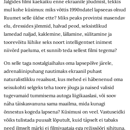
Jälgides filmi käekäiku enne ekraanile jõudmist, tekkis
mul kohe küsimus: miks võttis 1990ndatel lapseeas olnud
Ruumet selle üldse ette? Miks peaks provintsi masendav
elu, dressides jõmmid, halvad peod, seksistlikud
lamedad naljad, kaklemine, lällamine, sülitamine ja
toorevõitu lühike seks noort intelligentset inimest
niivõrd paeluma, et sunnib teda sellest filmi tegema?
On selle taga nostalgiaihalus oma lapsepõlve järele,
adrenaliinipuhang nautimaks ekraanil puhast
naturalistlikku reaalsust, kus mehed ei häbenenud oma
seisukohti selgeks teha toore jõuga ja naised valisid
tugevamaid tummisema autoga liigikaaslasi, või soov
näha täiskasvanuna sama maailma, mida kunagi
õnnestus kogeda lapsena? Küsimusi on veel. Vastuseidki
võiks tulistada puusalt lõputult, kuid täpselt ei tabaks
need ilmselt märki ei filmivaataja ega režissööri sihituna.