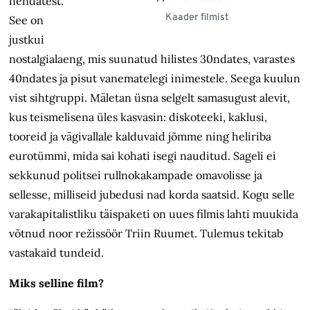
nendatest.
Kaader filmist
See on
justkui
nostalgialaeng, mis suunatud hilistes 30ndates, varastes
40ndates ja pisut vanematelegi inimestele. Seega kuulun
vist sihtgruppi. Mäletan üsna selgelt samasugust alevit,
kus teismelisena üles kasvasin: diskoteeki, kaklusi,
tooreid ja vägivallale kalduvaid jõmme ning heliriba
eurotümmi, mida sai kohati isegi nauditud. Sageli ei
sekkunud politsei rullnokakampade omavolisse ja
sellesse, milliseid jubedusi nad korda saatsid. Kogu selle
varakapitalistliku täispaketi on uues filmis lahti muukida
võtnud noor režissöör Triin Ruumet. Tulemus tekitab
vastakaid tundeid.
Miks selline film?