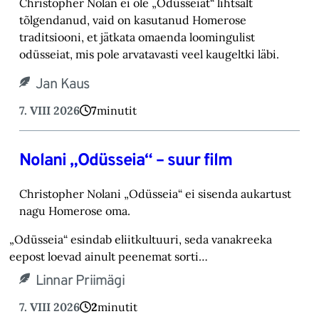
Christopher Nolan ei ole „Odüsseiat“ lihtsalt
tõlgendanud, vaid on kasutanud Homerose
tra‎ditsiooni, et jätkata omaenda loomingulist
odüsseiat, mis pole arvatavasti veel kaugeltki läbi.‎
Jan Kaus
7. VIII 2026
7
minutit
Nolani „Odüsseia“ – suur film
Christopher Nolani „Odüsseia“ ei sisenda aukartust
nagu Homerose oma.‎
„Odüsseia“ esindab eliitkultuuri, seda vanakreeka
eepost loevad ainult peenemat sorti…
Linnar Priimägi
7. VIII 2026
2
minutit