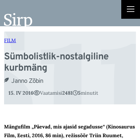
Sü
Liigu
sisu
juurde
FILM
Sümbolistlik-nostalgiline
kurbmäng
Janno Zõbin
15. IV 2016
Vaatamisi
2481
5
minutit
Mängufilm „Päevad, mis ajasid segadusse“ (Kinosaurus
Film, Eesti, 2016, 86 min), režissöör Triin Ruumet,