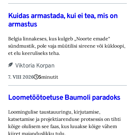
Kuidas armastada, kui ei tea, mis on
armastus
Belgia linnakeses, kus kulgeb „Noorte emade“
sündmustik, pole vaja müütilisi sireene või kük‎loopi,
et elu keeruliseks teha. ‎
Viktoria Korpan
7. VIII 2026
5
minutit
Loometöötoetuse Baumoli paradoks
Loomingulise taustauuringu, kirjutamise,
katsetamise ja projektiarenduse protsessis on tihti
kõige olulisem see faas, kus luuakse kõige vähem
kiiret majanduslikku tulu.