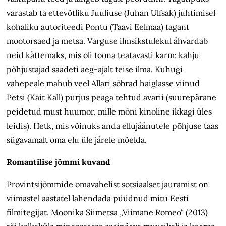
varastab ta ettevõtliku Juuliuse (Juhan Ulfsak) juhtimisel
kohaliku autoriteedi Pontu (Taavi Eelmaa) tagant
mootorsaed ja metsa. Varguse ilmsikstulekul ähvardab
neid kättemaks, mis oli toona teatavasti karm: kahju
põhjustajad saadeti aeg-ajalt teise ilma. Kuhugi
vahepeale mahub veel Allari sõbrad haiglasse viinud
Petsi (Kait Kall) purjus peaga tehtud avarii (suurepärane
peidetud must huumor, mille mõni kinoline ikkagi üles
leidis). Hetk, mis võinuks anda ellujäänutele põhjuse taas
sügavamalt oma elu üle järele mõelda.
Romantilise jõmmi kuvand
Provintsijõmmide omavahelist sotsiaalset jauramist on
viimastel aastatel lahendada püüdnud mitu Eesti
filmitegijat. Moonika Siimetsa „Viimane Romeo“ (2013)