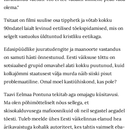
olema.“
Tsitaat on filmi suulise osa tipphetk ja võtab kokku
90ndatel laialt levinud eetilised tõekspidamised, mis on
selgelt vastuolus üldtuntud kristliku eetikaga.
Edasipüüdlike juuratudengite ja maanoorte vastandus
on samuti hästi õnnestunud. Eesti väiksuse tõttu on
sotsiaalsed grupid omavahel alati kokku puutunud, kuid
kolkajõmmi staatusest välja murda näib siiski pisut
problemaatiline. Omal moel kastiühiskond, kas pole?
Taavi Eelmaa Pontuna tekitab aga omajagu küsitavusi.
Ma olen põhimõtteliselt nõus sellega, et
skisokalduvusega mafioosnikuid oli neil segastel aegadel
tõesti. Tuleb meelde ühes Eesti väikelinnas elanud hea
ärikavaistuga kohalik autoriteet, kes tahtis vaimselt eba­