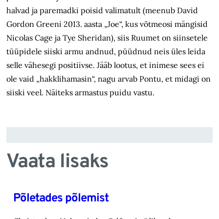
halvad ja paremadki poisid valimatult (meenub David
Gordon Greeni 2013. aasta „Joe“, kus võtmeosi mängisid
Nicolas Cage ja Tye Sheridan), siis Ruumet on siinsetele
tüüpidele siiski armu andnud, püüdnud neis üles leida
selle vähesegi positiivse. Jääb lootus, et inimese sees ei
ole vaid „hakklihamasin“, nagu arvab Pontu, et midagi on
siiski veel. Näiteks armastus puidu vastu.
Vaata lisaks
Põletades põlemist