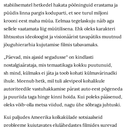
stabiilsematel hetkedel hakata pööninguid erastama ja
püüdis linna pargis koduparti, et see turul miljoni
krooni eest maha müüa. Eelmaa tegelaskuju näib aga
sellele vaatamata liig müütilisena. Ehk oleks karakteri
lihtsustus ideoloogist ja visionäärist tavapätiks muutnud
jõuguhierarhia kujutamise filmis tabavamaks.
„Päevad, mis ajasid segadusse“ on kindlasti
nostalgiaärataja, mis temaatikaga kokku puutunuid,
sh mind, külmaks ei jäta ja toob kohati külmavärinadki
ihule. Meenub hetk, mil tuli alevipeol kohalikule
autoriteedile vastu­hakkamise pärast auto eest põgeneda
ja puuriida taga hinge kinni hoida. Kui poleks pääsenud,
oleks võib-olla metsa viidud, nagu ühe sõbraga juhtuski.
Kui paljudes Ameerika kolkakülade sotsiaalseid
probleeme kujutavates elulähedastes filmides surevad