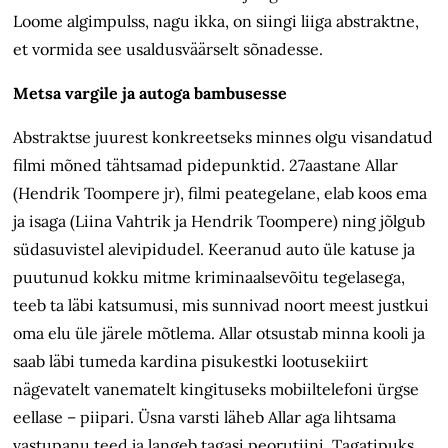
Loome algimpulss, nagu ikka, on siingi liiga abstraktne,
et vormida see usaldusväärselt sõnadesse.
Metsa vargile ja autoga bambusesse
Abstraktse juurest konkreetseks minnes olgu visandatud
filmi mõned tähtsamad pidepunktid. 27aastane Allar
(Hendrik Toompere jr), filmi peategelane, elab koos ema
ja isaga (Liina Vahtrik ja Hendrik Toompere) ning jõlgub
südasuvistel alevipidudel. Keeranud auto üle katuse ja
puutunud kokku mitme kriminaalsevõitu tegelasega,
teeb ta läbi katsumusi, mis sunnivad noort meest justkui
oma elu üle järele mõtlema. Allar otsustab minna kooli ja
saab läbi tumeda kardina pisukestki lootusekiirt
nägevatelt vanematelt kingituseks mobiiltelefoni ürgse
eellase – piipari. Üsna varsti läheb Allar aga lihtsama
vastupanu teed ja langeb tagasi peorutiini. Tagatipuks