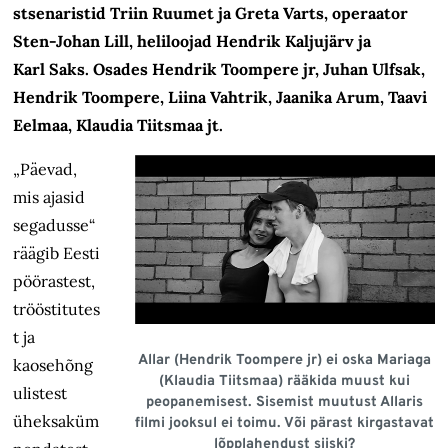
stsenaristid Triin Ruumet ja Greta Varts, operaator
Sten-Johan Lill, heliloojad Hendrik Kaljujärv ja
Karl Saks. Osades Hendrik Toompere jr, Juhan Ulfsak,
Hendrik Toompere, Liina Vahtrik, Jaanika Arum, Taavi
Eelmaa, Klaudia Tiitsmaa jt.
„Päevad,
mis ajasid
segadusse“
räägib Eesti
pöörastest,
trööstitutes
t ja
Allar (Hendrik Toompere jr) ei oska Mariaga
kaosehõng
(Klaudia Tiitsmaa) rääkida muust kui
ulistest
peopanemisest. Sisemist muutust Allaris
üheksaküm
filmi jooksul ei toimu. Või pärast kirgastavat
lõpplahendust siiski?