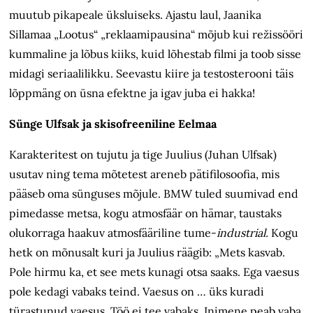
muutub pikapeale üksluiseks. Ajastu laul, Jaanika
Sillamaa „Lootus“ „reklaamipausina“ mõjub kui režissööri
kummaline ja lõbus kiiks, kuid lõhestab filmi ja toob sisse
midagi seriaalilikku. Seevastu kiire ja testosterooni täis
lõppmäng on üsna efektne ja igav juba ei hakka!
Sünge Ulfsak ja skisofreeniline Eelmaa
Karakteritest on tujutu ja tige Juulius (Juhan Ulfsak)
usutav ning tema mõtetest areneb pätifilosoofia, mis
pääseb oma sünguses mõjule. BMW tuled suumivad end
pimedasse metsa, kogu atmosfäär on hämar, taustaks
olukorraga haakuv atmosfääriline tume-
industrial.
Kogu
hetk on mõnusalt kuri ja Juulius räägib: „Mets kasvab.
Pole hirmu ka, et see mets kunagi otsa saaks. Ega vaesus
pole kedagi vabaks teind. Vaesus on … üks kuradi
türastunud vaesus. Töö ei tee vabaks. Inimene peab vaba