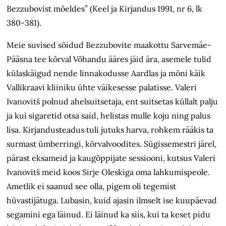
Bezzubovist mõeldes” (Keel ja Kirjandus 1991, nr 6, lk
380-381).
Meie suvised sõidud Bezzubovite maakottu Sarvemäe-
Pääsna tee kõrval Võhandu ääres jäid ära, asemele tulid
külaskäigud nende linnakodusse Aardlas ja mõni käik
Vallikraavi kliiniku ühte väikesesse palatisse. Valeri
Ivanovitš polnud ahelsuitsetaja, ent suitsetas küllalt palju
ja kui sigaretid otsa said, helistas mulle koju ning palus
lisa. Kirjandusteadus tuli jutuks harva, rohkem rääkis ta
surmast ümberringi, kõrvalvoodites. Sügissemestri järel,
pärast eksameid ja kaugõppijate sessiooni, kutsus Valeri
Ivanovitš meid koos Sirje Oleskiga oma lahkumispeole.
Ametlik ei saanud see olla, pigem oli tegemist
hüvastijätuga. Lubasin, kuid ajasin ilmselt ise kuupäevad
segamini ega läinud. Ei läinud ka siis, kui ta keset pidu