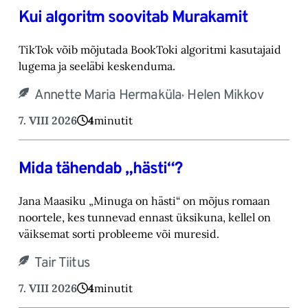
Kui algoritm soovitab Murakamit
TikTok võib mõjutada BookToki algoritmi kasutajaid
lugema ja seeläbi keskenduma.‎
,
Annette Maria Hermaküla
Helen Mikkov
7. VIII 2026
4
minutit
Mida tähendab „hästi“?
Jana Maasiku „Minuga on hästi“ on mõjus romaan
noortele, kes tunnevad ennast üksikuna, ‎kellel on
väiksemat sorti probleeme või muresid.‎
Tair Tiitus
7. VIII 2026
4
minutit