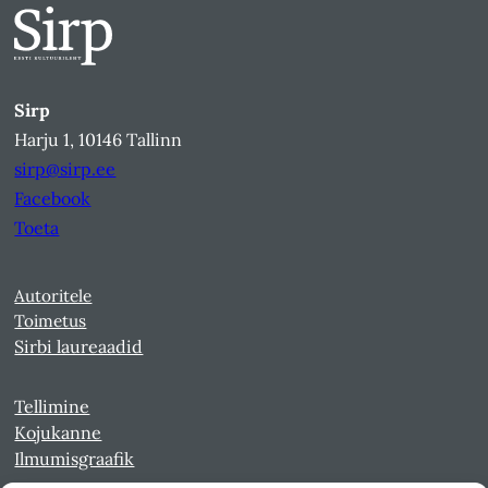
Sirp
Harju 1, 10146 Tallinn
sirp@sirp.ee
Facebook
Toeta
Autoritele
Toimetus
Sirbi laureaadid
Tellimine
Kojukanne
Ilmumisgraafik