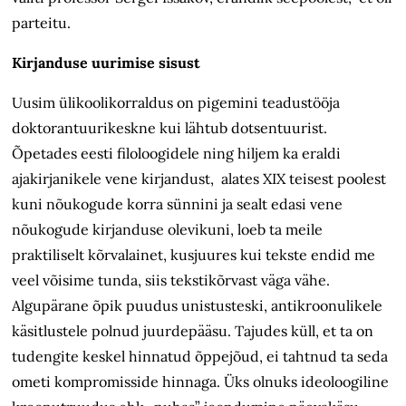
parteitu.
Kirjanduse uurimise sisust
Uusim ülikoolikorraldus on pigemini teadustööja
doktorantuurikeskne kui lähtub dotsentuurist.
Õpetades eesti filoloogidele ning hiljem ka eraldi
ajakirjanikele vene kirjandust, alates XIX teisest poolest
kuni nõukogude korra sünnini ja sealt edasi vene
nõukogude kirjanduse olevikuni, loeb ta meile
praktiliselt kõrvalainet, kusjuures kui tekste endid me
veel võisime tunda, siis tekstikõrvast väga vähe.
Algupärane õpik puudus unistusteski, antikroonulikele
käsitlustele polnud juurdepääsu. Tajudes küll, et ta on
tudengite keskel hinnatud õppejõud, ei tahtnud ta seda
ometi kompromisside hinnaga. Üks olnuks ideoloogiline