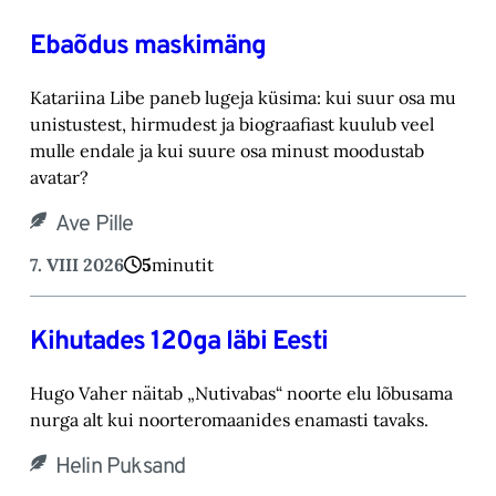
Ebaõdus maskimäng
Katariina Libe paneb lugeja küsima: kui suur osa mu
unistustest, hirmudest ja biograafiast ‎kuulub veel
mulle endale ja kui suure osa minust moodustab
avatar? ‎
Ave Pille
7. VIII 2026
5
minutit
Kihutades 120ga läbi Eesti
Hugo Vaher näitab „Nutivabas“ noorte elu lõbusama
nurga alt kui noorteromaanides ena‎masti tavaks.‎
Helin Puksand