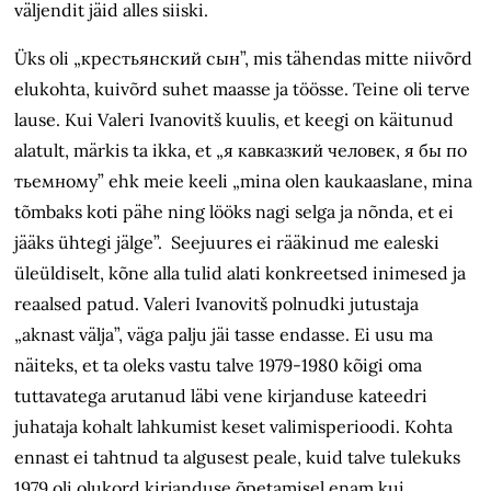
väljendit jäid alles siiski.
Üks oli „крестьянский сын”, mis tähendas mitte niivõrd
elukohta, kuivõrd suhet maasse ja töösse. Teine oli terve
lause. Kui Valeri Ivanovitš kuulis, et keegi on käitunud
alatult, märkis ta ikka, et „я кавказкий человек, я бы по
тьемному” ehk meie keeli „mina olen kaukaaslane, mina
tõmbaks koti pähe ning lööks nagi selga ja nõnda, et ei
jääks ühtegi jälge”. Seejuures ei rääkinud me ealeski
üleüldiselt, kõne alla tulid alati konkreetsed inimesed ja
reaalsed patud. Valeri Ivanovitš polnudki jutustaja
„aknast välja”, väga palju jäi tasse endasse. Ei usu ma
näiteks, et ta oleks vastu talve 1979-1980 kõigi oma
tuttavatega arutanud läbi vene kirjanduse kateedri
juhataja kohalt lahkumist keset valimisperioodi. Kohta
ennast ei tahtnud ta algusest peale, kuid talve tulekuks
1979 oli olukord kirjanduse õpetamisel enam kui