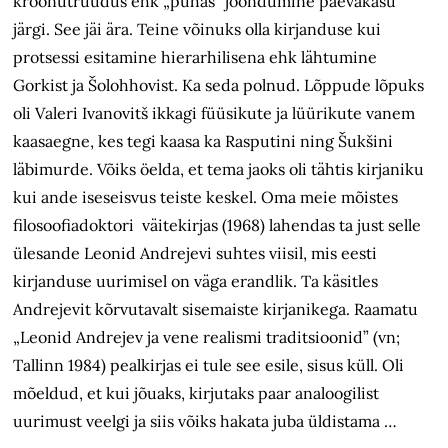
kroonutruudus ehk „puhas” joondumine päevakäsu
järgi. See jäi ära. Teine võinuks olla kirjanduse kui
protsessi esitamine hierarhilisena ehk lähtumine
Gorkist ja Šolohhovist. Ka seda polnud. Lõppude lõpuks
oli Valeri Ivanovitš ikkagi füüsikute ja lüürikute vanem
kaasaegne, kes tegi kaasa ka Rasputini ning Šukšini
läbimurde. Võiks öelda, et tema jaoks oli tähtis kirjaniku
kui ande iseseisvus teiste keskel. Oma meie mõistes
filosoofiadoktori väitekirjas (1968) lahendas ta just selle
ülesande Leonid Andrejevi suhtes viisil, mis eesti
kirjanduse uurimisel on väga erandlik. Ta käsitles
Andrejevit kõrvutavalt sisemaiste kirjanikega. Raamatu
„Leonid Andrejev ja vene realismi traditsioonid” (vn;
Tallinn 1984) pealkirjas ei tule see esile, sisus küll. Oli
mõeldud, et kui jõuaks, kirjutaks paar analoogilist
uurimust veelgi ja siis võiks hakata juba üldistama …