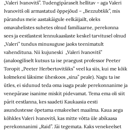
„Valeri Ivanovitš”. Tudengipäraselt hellitav – aga Valeri
Ivanovitš oli armastatud õppejõud – „Bezzubtšik”, mis
pärandus meie aastakäigule eelkäijailt, oleks
omavahelistes suhetes olnud familiaarne, perekonna
sees ja eestlastest lennukaaslaste keskel tarvitusel olnud
„Valeri” tundus minusuguse jaoks teenimatult
vahendituna. Nii kujuneski „Valeri Ivanovitš”
(analoogiliselt kutsus ta ise praegust professor Peeter
Toropit „Peeter Herbertovitšiks” veel ka siis, kui me kõik
kolmekesi läksime üheskoos „sina” peale). Nagu ta ise
ütles, ei sidunud teda oma isaga peale perekonnanime ja
venepärase isanime miskit pidevamat. Tema ema oli siit
pärit eestlanna, kes saadeti Kaukaasia eesti
asundustesse õpetama emakeelset maailma. Kaua aega
kõhkles Valeri Ivanovitš, kas mitte võtta üle abikaasa
perekonnanimi „Raid”. Jäi tegemata. Kaks venekeelset