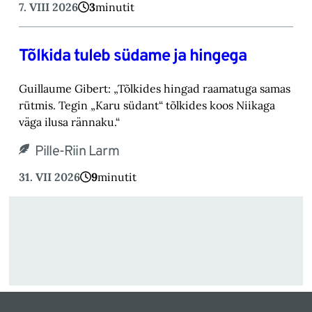
7. VIII 2026
3
minutit
Tõlkida tuleb südame ja hingega
Guillaume Gibert: „Tõlkides hingad raamatuga samas
rütmis. Tegin „Karu südant“ tõlkides koos Niikaga
väga ilusa rännaku.“
Pille-Riin Larm
31. VII 2026
9
minutit