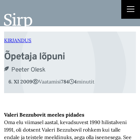
Õ
Liigu
sisu
juurde
KIRJANDUS
Õpetaja lõpuni
Peeter Olesk
6. XI 2009
Vaatamisi
784
4
minutit
Valeri Bezzubovit meeles pidades
Oma elu viimasel aastal, kevadsuvest 1990 hilistalveni
1991, oli dotsent Valeri Bezzubovil rohkem kui talle
endale ja teistele meeldinuks, aega olla iseenesega. See