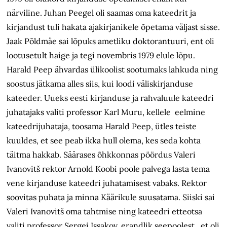
närviline. Juhan Peegel oli saamas oma kateedrit ja
kirjandust tuli hakata ajakirjanikele õpetama väljast sisse.
Jaak Põldmäe sai lõpuks ametliku doktorantuuri, ent oli
lootusetult haige ja tegi novembris 1979 elule lõpu.
Harald Peep ähvardas ülikoolist sootumaks lahkuda ning
soostus jätkama alles siis, kui loodi väliskirjanduse
kateeder. Uueks eesti kirjanduse ja rahvaluule kateedri
juhatajaks valiti professor Karl Muru, kellele eelmine
kateedrijuhataja, toosama Harald Peep, ütles teiste
kuuldes, et see peab ikka hull olema, kes seda kohta
täitma hakkab. Säärases õhkkonnas pöördus Valeri
Ivanovitš rektor Arnold Koobi poole palvega lasta tema
vene kirjanduse kateedri juhatamisest vabaks. Rektor
soovitas puhata ja minna Käärikule suusatama. Siiski sai
Valeri Ivanovitš oma tahtmise ning kateedri etteotsa
valiti professor Sergei Issakov, erandlik seepoolest, et oli