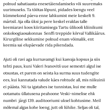
polnud sabatiaasta enesetäiendamiseks või suuremaks
uurimuseks. Ta töötas lõpuni, pidades loengu veel
kümmekond päeva enne lahkumist meie keskelt 9.
märtsil. Aja olla üksi ja pere keskel eraldas talle
keemiaravi koos kiiritamisega Tartu ülikooli kliinikumi
onkoloogiaosakonnas Senffi treppide kõrval Vallikäärus.
Kirurgiline sekkumine polnud enam võimalik, ent
keemia sai elupäevade rida pikendada.
Ajuti oli ravi aga kurnavamgi kui kasvaja kopsus ja siis
tehti paus, kuni Valeri Ivanovitš uue semestri algul ise
otsustas, et parem on seista ka surma suus tudengite
ees, kui kannatada valude käes rohtude all, mis niikuinii
ei päästa. Nii ta igatahes ise tunnistas, kui me mulle
ootamatu üllatusena peahoone Veski-nimelise ehk
numbri järgi 139. auditooriumi uksel kohtusime. Meil
mõlemal algas kohe loeng, jutt oli lühike. Seljas oli tal,