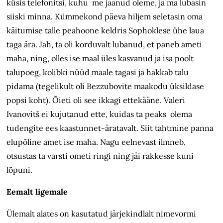
küsis telefonitsi, kuhu me jäänud oleme, ja ma lubasin
siiski minna. Kümmekond päeva hiljem seletasin oma
käitumise talle peahoone keldris Sophoklese ühe laua
taga ära. Jah, ta oli korduvalt lubanud, et paneb ameti
maha, ning, olles ise maal üles kasvanud ja isa poolt
talupoeg, kolibki nüüd maale tagasi ja hakkab talu
pidama (tegelikult oli Bezzubovite maakodu üksildase
popsi koht). Õieti oli see ikkagi ettekääne. Valeri
Ivanovitš ei kujutanud ette, kuidas ta peaks olema
tudengite ees kaastunnet-äratavalt. Siit tahtmine panna
elupõline amet ise maha. Nagu eelnevast ilmneb,
otsustas ta varsti ometi ringi ning jäi rakkesse kuni
lõpuni.
Eemalt ligemale
Ülemalt alates on kasutatud järjekindlalt nimevormi