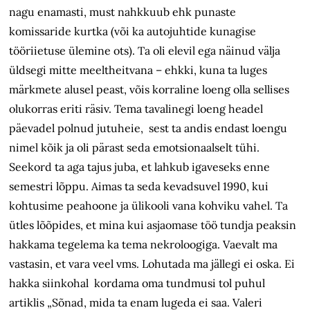
nagu enamasti, must nahkkuub ehk punaste
komissaride kurtka (või ka autojuhtide kunagise
tööriietuse ülemine ots). Ta oli elevil ega näinud välja
üldsegi mitte meeltheitvana – ehkki, kuna ta luges
märkmete alusel peast, võis korraline loeng olla sellises
olukorras eriti räsiv. Tema tavalinegi loeng headel
päevadel polnud jutuheie, sest ta andis endast loengu
nimel kõik ja oli pärast seda emotsionaalselt tühi.
Seekord ta aga tajus juba, et lahkub igaveseks enne
semestri lõppu. Aimas ta seda kevadsuvel 1990, kui
kohtusime peahoone ja ülikooli vana kohviku vahel. Ta
ütles lõõpides, et mina kui asjaomase töö tundja peaksin
hakkama tegelema ka tema nekroloogiga. Vaevalt ma
vastasin, et vara veel vms. Lohutada ma jällegi ei oska. Ei
hakka siinkohal kordama oma tundmusi tol puhul
artiklis „Sõnad, mida ta enam lugeda ei saa. Valeri