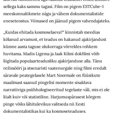
sellega kaks sammu tagasi. Film on pigem ESTCube-1
meeskonnaliikmete nägu ja vähem dokumentalistide
eneseteostus. Viimased on jäänud pigem vahendajateks.
„Kuidas ehitada kosmoselaeva?“ kinnistab meedias
kõlanud arvamust, et teadus on hakanud ajakirjandust
kümne aasta taguse olukorraga võrreldes rohkem
huvitama. Madis Ligema ja Jaak Kilmi dokfilmi võib
liigitada populaarteadusliku ajakirjanduse alla. Tänu
režissööri ja stsenaristi vaatenurgale ning filmi eredalt
säravale peategelasele Mart Noormale on füüsikute
maailmast saanud pingelisi momente sisaldava
narratiiviga psühhologiseeritud tegelaste väli, mis ei ole
liialt kuiv või statistiline. Harjumuspärasest kõrgem
pinge võiks lähitulevikus valitseda nii Eesti
dokumentalistikas kui ka kosmose­teaduses.