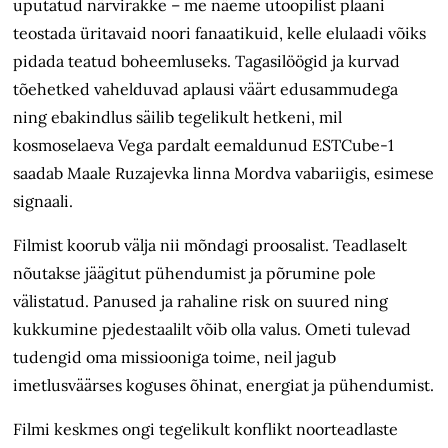
uputatud närvirakke – me näeme utoopilist plaani
teostada üritavaid noori fanaatikuid, kelle elulaadi võiks
pidada teatud boheemluseks. Tagasilöögid ja kurvad
tõehetked vahelduvad aplausi väärt edusammudega
ning ebakindlus säilib tegelikult hetkeni, mil
kosmoselaeva Vega pardalt eemaldunud ESTCube-1
saadab Maale Ruzajevka linna Mordva vabariigis, esimese
signaali.
Filmist koorub välja nii mõndagi proosalist. Teadlaselt
nõutakse jäägitut pühendumist ja põrumine pole
välistatud. Panused ja rahaline risk on suured ning
kukkumine pjedestaalilt võib olla valus. Ometi tulevad
tudengid oma missiooniga toime, neil jagub
imetlusväärses koguses õhinat, energiat ja pühendumist.
Filmi keskmes ongi tegelikult kon­flikt noorteadlaste