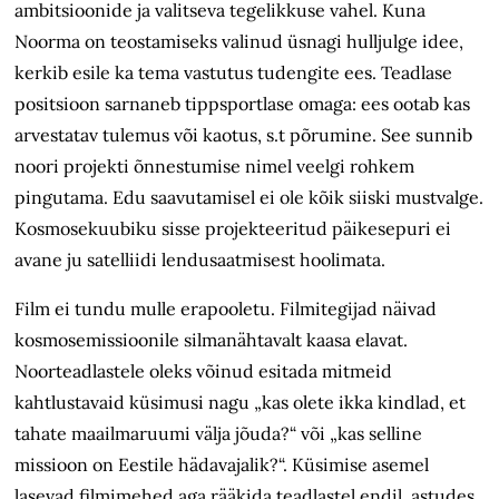
ambitsioonide ja valitseva tegelikkuse vahel. Kuna
Noorma on teostamiseks valinud üsnagi hulljulge idee,
kerkib esile ka tema vastutus tudengite ees. Teadlase
positsioon sarnaneb tippsportlase omaga: ees ootab kas
arvestatav tulemus või kaotus, s.t põrumine. See sunnib
noori projekti õnnestumise nimel veelgi rohkem
pingutama. Edu saavutamisel ei ole kõik siiski mustvalge.
Kosmosekuubiku sisse projekteeritud päikesepuri ei
avane ju satelliidi lendusaatmisest hoolimata.
Film ei tundu mulle erapooletu. Filmitegijad näivad
kosmosemissioonile silmanähtavalt kaasa elavat.
Noorteadlastele oleks võinud esitada mitmeid
kahtlustavaid küsimusi nagu „kas olete ikka kindlad, et
tahate maailmaruumi välja jõuda?“ või „kas selline
missioon on Eestile hädavajalik?“. Küsimise asemel
lasevad filmimehed aga rääkida teadlastel endil, astudes