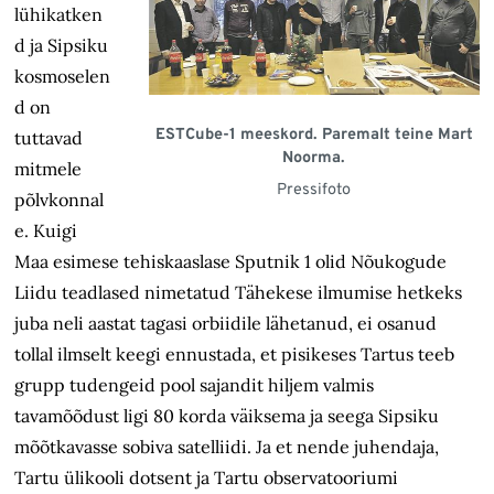
lühikatken
d ja Sipsiku
kosmoselen
d on
ESTCube-1 meeskord. Paremalt teine Mart
tuttavad
Noorma.
mitmele
Pressifoto
põlvkonnal
e. Kuigi
Maa esimese tehiskaaslase Sputnik 1 olid Nõukogude
Liidu teadlased nimetatud Tähekese ilmumise hetkeks
juba neli aastat tagasi orbiidile lähetanud, ei osanud
tollal ilmselt keegi ennustada, et pisikeses Tartus teeb
grupp tudengeid pool sajandit hiljem valmis
tavamõõdust ligi 80 korda väiksema ja seega Sipsiku
mõõtkavasse sobiva satelliidi. Ja et nende juhendaja,
Tartu ülikooli dotsent ja Tartu observatooriumi