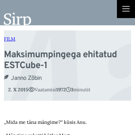
Ma
Liigu
sisu
juurde
FILM
Maksimumpingega ehitatud
ESTCube-1
Janno Zõbin
2. X 2015
Vaatamisi
1972
3
minutit
„Mida me täna mängime?“ küsis Anu.