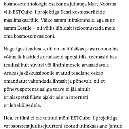
kosmosetehnoloogia osakonna juhataja Mart Noorma
viib ESTCube-1 projektiga Eesti kosmoseriikide
maailmakaardile. Väike samm inimkonnale, aga suur
samm Eestile – nii võiks lühidalt iseloomustada meie
oma kosmoseinvasiooni.
Nagu igas teaduses, nii on ka füüsikas ja astronoomias
võimalik käsitleda erialaseid spetsiifilisi teemasid kas
teaduslikult süvitsi või lihtinimesele arusaadavalt.
Arukas ja diskussioonile avatud teadlane oskab
omandatut vahendada lihtsalt ja põnevalt, nii et
põnevuspotentsiaaliga teave ei jää ainult
erialaspetsiifiliste ajakirjade ja interneti
erilehekülgedele.
Hea, et filmi ei ole teinud mõni ESTCube-1 projektiga
varbaotstest juuksejuurteni seotud inimkaaslane (antud