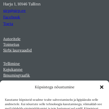
Harju 1, 10146 Tallinn
sirp@sirp.ee
Facebook
Toeta
Autoritele
Toimetus
Sirbi laureaadid
Tellimine
Kojukanne
Ilmumisgraafik
Küpsistega nõustumine
Veebiarhiiv
Sirp pdf-failidena Digaris
Kasutame küpsiseid seadme teabe salvestamiseks ja ligipääsuks selle
Kultuurileht 1994-1997
andmetele. Kui nõustute selle tehnoloogia kasutamisega, võimaldab see
Reede 1989-1990
meil töödelda sirvimiskäitumist ja teie harjumusi sel saidil. Küpsistest