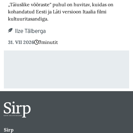
„Täiuslike võõraste“ puhul on huvitav, kuidas on
kohandatud Eesti ja Läti versioon Itaalia filmi
kultuuritasandiga.
Ilze Tālberga
31. VII 2026
7
minutit
Sirp