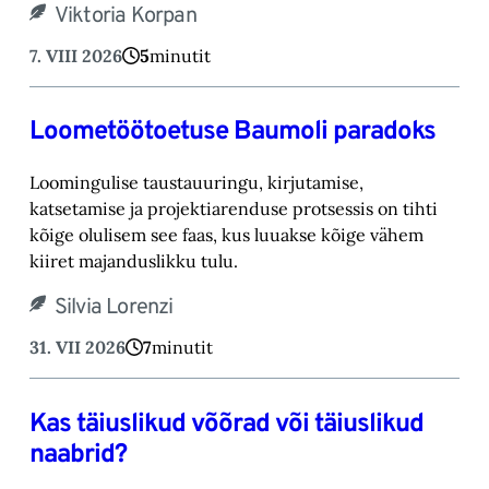
Viktoria Korpan
7. VIII 2026
5
minutit
Loometöötoetuse Baumoli paradoks
Loomingulise taustauuringu, kirjutamise,
katsetamise ja projektiarenduse protsessis on tihti
kõige olulisem see faas, kus luuakse kõige vähem
kiiret majanduslikku tulu.
Silvia Lorenzi
31. VII 2026
7
minutit
Kas täiuslikud võõrad või täiuslikud
naabrid?