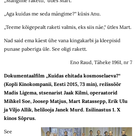
„Mängime raketti,“ ütles Mart.
„Aga kuidas me seda mängime?“ küsis Anu.
„Teeme kõigepealt raketi valmis, eks siis näe,“ ütles Mart.
Nad said ema käest ühe vana kingakarbi ja kleepisid
punase paberiga üle. See oligi rakett.
Eno Raud, Täheke 1961, nr 7
Dokumentaalfilm „Kuidas ehitada kosmoselaeva?“
(Kopli Kinokompanii, Eesti 2015, 73 min), režissöör
Madis Ligema, stsenarist Jaak Kilmi, operaatorid
Mihkel Soe, Joosep Matjus, Mart Ratassepp, Erik Ulu
ja Viljo Allik, helilooja Janek Murd. Esilinastus 1. X
kinos Sõprus.
See