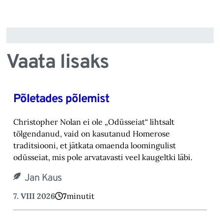
Vaata lisaks
Põletades põlemist
Christopher Nolan ei ole „Odüsseiat“ lihtsalt
tõlgendanud, vaid on kasutanud Homerose
tra‎ditsiooni, et jätkata omaenda loomingulist
odüsseiat, mis pole arvatavasti veel kaugeltki läbi.‎
Jan Kaus
7. VIII 2026
7
minutit