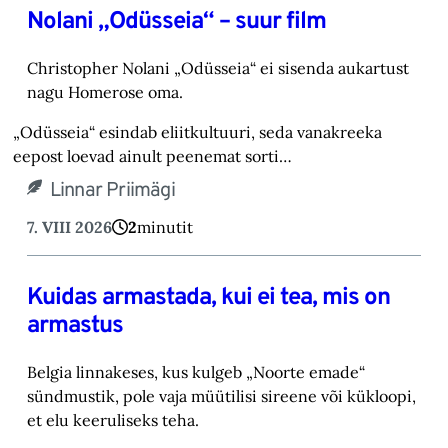
Nolani „Odüsseia“ – suur film
Christopher Nolani „Odüsseia“ ei sisenda aukartust
nagu Homerose oma.‎
„Odüsseia“ esindab eliitkultuuri, seda vanakreeka
eepost loevad ainult peenemat sorti…
Linnar Priimägi
7. VIII 2026
2
minutit
Kuidas armastada, kui ei tea, mis on
armastus
Belgia linnakeses, kus kulgeb „Noorte emade“
sündmustik, pole vaja müütilisi sireene või kük‎loopi,
et elu keeruliseks teha. ‎