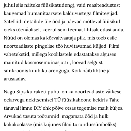
juhul siis näiteks füüsikatudeng), vaid reaalteadustest
kaugemad humanitaarsete kalduvustega filmitegijad.
Satelliidi detailide üle ööd ja päevad mõtleval füüsikul
oleks tõenäoliselt keerulisem teemat lihtsalt edasi anda.
Nüüd on olemas ka kõrvaltvaataja pilk, mis toob esile
noorteadlaste pingelise töö huvitavamad küljed. Filmi
vahetekstid, millega koolilastele edastatakse alguses
mainitud kosmosemuinasjuttu, loovad selgust
sünkroonis kuubiku arenguga. Kõik näib lihtne ja
arusaadav.
Nagu Sipsiku raketi puhul on ka noorteadlaste väikese
eelarvega nokitsemisel TÜ füüsikahoone keldris Tähe
tänaval ilmne DIY ehk põlve otsas tegemise maik küljes.
Arvukad tasuta töötunnid, magamata ööd ja hulk
kokakoolasse (mis kujunes filmi turundussümboliks)