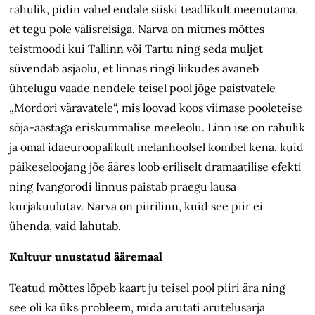
rahulik, pidin vahel endale siiski teadlikult meenutama,
et tegu pole välisreisiga. Narva on mitmes mõttes
teistmoodi kui Tallinn või Tartu ning seda muljet
süvendab asjaolu, et linnas ringi liikudes avaneb
ühtelugu vaade nendele teisel pool jõge paistvatele
„Mordori väravatele“, mis loovad koos viimase pooleteise
sõja-aastaga eriskummalise meeleolu. Linn ise on rahulik
ja omal idaeuroopalikult melanhoolsel kombel kena, kuid
päikese­loojang jõe ääres loob eriliselt dramaatilise efekti
ning Ivangorodi linnus paistab praegu lausa
kurjakuulutav. Narva on piirilinn, kuid see piir ei
ühenda, vaid lahutab.
Kultuur unustatud ääremaal
Teatud mõttes lõpeb kaart ju teisel pool piiri ära ning
see oli ka üks probleem, mida arutati arutelusarja