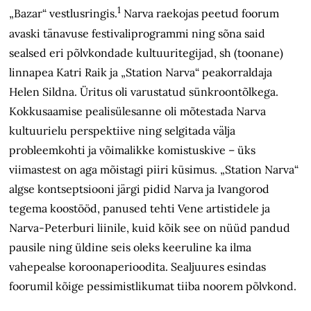
1
„Bazar“ vestlusringis.
Narva raekojas peetud foorum
avaski tänavuse festivaliprogrammi ning sõna said
sealsed eri põlvkondade kultuuritegijad, sh (toonane)
linnapea Katri Raik ja „Station Narva“ peakorraldaja
Helen Sildna. Üritus oli varustatud sünkroontõlkega.
Kokkusaamise pealisülesanne oli mõtestada Narva
kultuurielu perspektiive ning selgitada välja
probleemkohti ja võimalikke komistuskive – üks
viimastest on aga mõistagi piiri küsimus. „Station Narva“
algse kontseptsiooni järgi pidid Narva ja Ivangorod
tegema koostööd, panused tehti Vene artistidele ja
Narva-Peterburi liinile, kuid kõik see on nüüd pandud
pausile ning üldine seis oleks keeruline ka ilma
vahepealse koroonaperioodita. Sealjuures esindas
foorumil kõige pessimistlikumat tiiba noorem põlvkond.