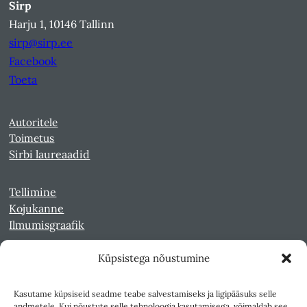
Sirp
Harju 1, 10146 Tallinn
sirp@sirp.ee
Facebook
Toeta
Autoritele
Toimetus
Sirbi laureaadid
Tellimine
Kojukanne
Ilmumisgraafik
Küpsistega nõustumine
Veebiarhiiv
Sirp pdf-failidena Digaris
Kasutame küpsiseid seadme teabe salvestamiseks ja ligipääsuks selle
Kultuurileht 1994-1997
andmetele. Kui nõustute selle tehnoloogia kasutamisega, võimaldab see