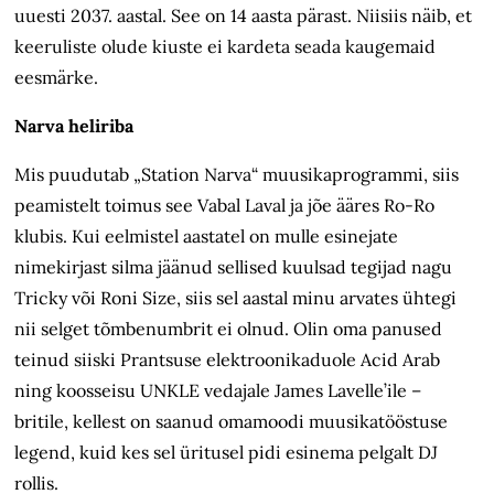
uuesti 2037. aastal. See on 14 aasta pärast. Niisiis näib, et
keeruliste olude kiuste ei kardeta seada kaugemaid
eesmärke.
Narva heliriba
Mis puudutab „Station Narva“ muusika­programmi, siis
peamistelt toimus see Vabal Laval ja jõe ääres Ro-Ro
klubis. Kui eelmistel aastatel on mulle esinejate
nimekirjast silma jäänud sellised kuulsad tegijad nagu
Tricky või Roni Size, siis sel aastal minu arvates ühtegi
nii selget tõmbenumbrit ei olnud. Olin oma panused
teinud siiski Prantsuse elektroonikaduole Acid Arab
ning koosseisu UNKLE vedajale James Lavelle’ile –
britile, kellest on saanud omamoodi muusikatööstuse
legend, kuid kes sel üritusel pidi esinema pelgalt DJ
rollis.