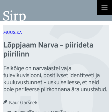
Lõ
Liigu
sisu
juurde
MUUSIKA
Lõppjaam Narva – piirideta
piirilinn
Eelkõige on narvalastel vaja
tulevikuvisiooni, positiivset identiteeti ja
kuuluvustunnet – usku sellesse, et neid
pole perifeerse piirkonnana ära unustatud.
Kaur Garšnek