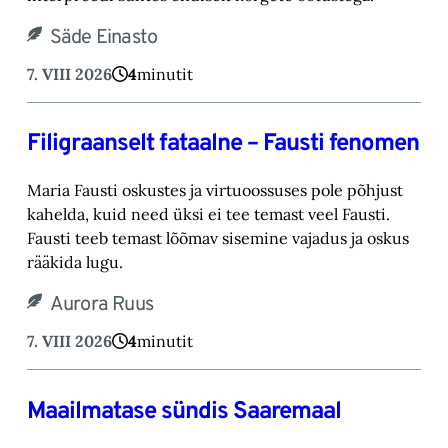
Säde Einasto
7. VIII 2026
4
minutit
Filigraanselt fataalne – Fausti fenomen
Maria Fausti oskustes ja virtuoossuses pole põhjust
kahelda, kuid need üksi ei tee temast ‎veel Fausti.
Fausti teeb temast lõõmav sisemine vajadus ja oskus
rääkida lugu.‎
Aurora Ruus
7. VIII 2026
4
minutit
Maailmatase sündis Saaremaal