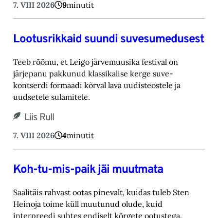
7. VIII 2026
9
minutit
Lootusrikkaid suundi suvesumedusest
Teeb rõõmu, et Leigo järvemuusika festival on
järjepanu pakkunud klassikalise kerge suve-‎
kontserdi formaadi kõrval lava uudisteostele ja
uudsetele sulamitele.‎
Liis Rull
7. VIII 2026
4
minutit
Koh-tu-mis-paik jäi muutmata
Saalitäis rahvast ootas pinevalt, kuidas tuleb Sten
Heinoja toime küll muutunud olude, kuid
‎interpreedi suhtes endiselt kõrgete ootustega.‎