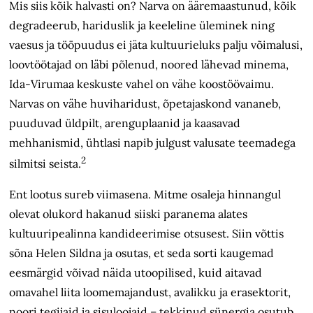
Mis siis kõik halvasti on? Narva on ääremaastunud, kõik
degradeerub, hariduslik ja keeleline üleminek ning
vaesus ja tööpuudus ei jäta kultuurieluks palju võimalusi,
loovtöötajad on läbi põlenud, noored lähevad minema,
Ida-Virumaa keskuste vahel on vähe koostöövaimu.
Narvas on vähe huviharidust, õpetajaskond vananeb,
puuduvad üldpilt, arengu­plaanid ja kaasavad
mehhanismid, ühtlasi napib julgust valusate teemadega
2
silmitsi seista.
Ent lootus sureb viimasena. Mitme osaleja hinnangul
olevat olukord hakanud siiski paranema alates
kultuuripealinna kandideerimise otsusest. Siin võttis
sõna Helen Sildna ja osutas, et seda sorti kaugemad
eesmärgid võivad näida utoopilised, kuid aitavad
omavahel liita loomemajandust, avalikku ja erasektorit,
noori tegijaid ja sisuloojaid – tekkinud sünergia osutub