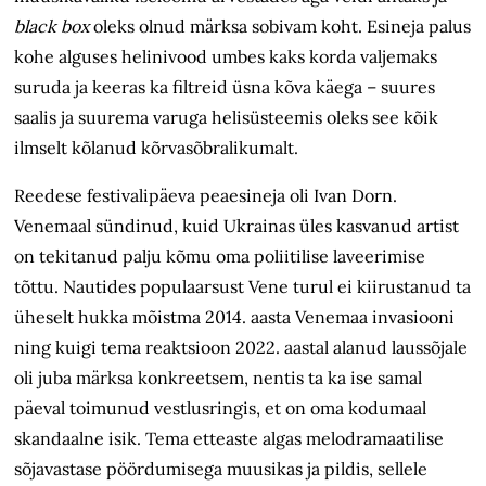
black box
oleks olnud märksa sobivam koht. Esineja palus
kohe alguses helinivood umbes kaks korda valjemaks
suruda ja keeras ka filtreid üsna kõva käega – suures
saalis ja suurema varuga helisüsteemis oleks see kõik
ilmselt kõlanud kõrva­sõbralikumalt.
Reedese festivalipäeva peaesineja oli Ivan Dorn.
Venemaal sündinud, kuid Ukrainas üles kasvanud artist
on tekitanud palju kõmu oma poliitilise laveerimise
tõttu. Nautides populaarsust Vene turul ei kiirustanud ta
üheselt hukka mõistma 2014. aasta Venemaa invasiooni
ning kuigi tema reaktsioon 2022. aastal alanud laussõjale
oli juba märksa konkreetsem, nentis ta ka ise samal
päeval toimunud vestlusringis, et on oma kodumaal
skandaalne isik. Tema etteaste algas melodramaatilise
sõjavastase pöördumisega muusikas ja pildis, sellele