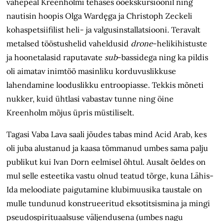
vahepeal Kreenholmi tehases ööekskursioonil ning
nautisin hoopis Olga Wardęga ja Christoph Zeckeli
kohaspetsiifilist heli- ja valgusinstallatsiooni. Teravalt
metalsed tööstushelid vaheldusid
drone
-helikihistuste
ja hoonetalasid raputavate
sub
-bassidega ning ka pildis
oli aimatav inimtöö masinliku korduvuslikkuse
lahendamine looduslikku entroopiasse. Tekkis mõneti
nukker, kuid ühtlasi vabastav tunne ning öine
Kreenholm mõjus üpris müstiliselt.
Tagasi Vaba Lava saali jõudes tabas mind Acid Arab, kes
oli juba alustanud ja kaasa tõmmanud umbes sama palju
publikut kui Ivan Dorn eelmisel õhtul. Ausalt öeldes on
mul selle esteetika vastu olnud teatud tõrge, kuna Lähis-
Ida meloodiate paigutamine klubimuusika taustale on
mulle tundunud konstrueeritud eksotitsismina ja mingi
pseudo­spirituaalsuse väljendusena (umbes nagu