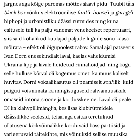
järgnes aga kõige paremas mõttes slaavi pidu. Tuubil täis
black box
võnkus elektroonilise
funk
’i,
house
’i ja
garage
’i,
hiphopi ja urbanistliku džässi rütmides ning kuna
esitusele tuli ka palju vanemat venekeelset repertuaari,
siis said kohalikud kuulajad paljude lugude sõnu kaasa
möirata – efekt oli õigupoolest rabav. Samal ajal patseeris
Ivan Dorn enesekindlalt laval, kaelas vaheldumisi
Ukraina lipp ja lavale heidetud rinnahoidjad, ning kogu
selle hulluse kõrval oli kogemus ometi ka muusikaliselt
huvitav. Dorni vokaalikasutus oli peamiselt
soul
’ilik, kuid
paiguti võis aimata ka mingisuguseid rahvamuusikale
omaseid intonatsioone ja kordusskeeme. Laval oli peale
DJ ka klahvpillimängija, kes lisas klubirütmidele
džässilikke soolosid, teisal aga esitas teretulnud
üllatusena kõikvõimalikke korduvaid bassipartiisid ja
varieeruvaid täitekihte, mis võinuksid sellise muusika