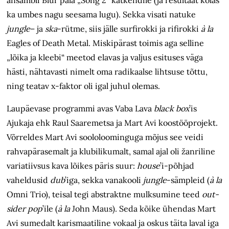
ansambli Blur pala „Song 2“ katkendile (ja resultaat kõlas
ka umbes nagu seesama lugu). Sekka visati natuke
jungle
– ja
ska
-rütme, siis jälle surfirokki ja rifirokki
à la
Eagles of Death Metal. Miskipärast toimis aga selline
„lõika ja kleebi“ meetod elavas ja valjus esituses väga
hästi, nähtavasti nimelt oma radikaalse lihtsuse tõttu,
ning teatav x-faktor oli igal juhul olemas.
Laupäevase programmi avas Vaba Lava
black box
’is
Ajukaja ehk Raul Saaremetsa ja Mart Avi koostööprojekt.
Võrreldes Mart Avi soololoominguga mõjus see veidi
rahvapärasemalt ja klubilikumalt, samal ajal oli žanriline
variatiivsus kava lõikes päris suur:
house
’i-põhjad
vaheldusid
dub
’iga, sekka vanakooli
jungle
-sämpleid (
à la
Omni Trio), teisal tegi abstraktne mulksumine teed
out­
sider pop
’ile (
à la
John Maus). Seda kõike ühendas Mart
Avi sumedalt karismaatiline vokaal ja oskus täita laval iga