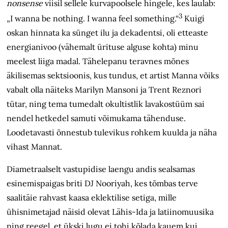
nonsense
viisil sellele kurvapoolsele hingele, kes laulab:
3
„I wanna be nothing. I wanna feel something.“
Kuigi
oskan hinnata ka sünget ilu ja dekadentsi, oli etteaste
energianivoo (vähemalt ürituse alguse kohta) minu
meelest liiga madal. Tähelepanu teravnes mõnes
äkilisemas sektsioonis, kus tundus, et artist Manna võiks
vabalt olla näiteks Marilyn Mansoni ja Trent Reznori
tütar, ning tema tumedalt okultistlik lavakostüüm sai
nendel hetkedel samuti võimukama tähenduse.
Loodetavasti õnnestub tulevikus rohkem kuulda ja näha
vihast Mannat.
Diametraalselt vastupidise laengu andis sealsamas
esinemispaigas briti DJ Nooriyah, kes tõmbas terve
saalitäie rahvast kaasa eklektilise setiga, mille
ühisnimetajad näisid olevat Lähis-Ida ja latiinomuusika
ning reegel, et ükski lugu ei tohi kõlada kauem kui