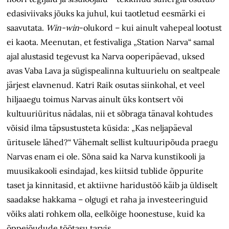
edasiviivaks jõuks ka juhul, kui taotletud eesmärki ei
saavutata.
Win-win
-olukord – kui ainult vahepeal lootust
ei kaota. Meenutan, et festivaliga „Station Narva“ samal
ajal alustasid tegevust ka Narva ooperipäevad, uksed
avas Vaba Lava ja sügispealinna kultuurielu on sealtpeale
järjest elavnenud. Katri Raik osutas siinkohal, et veel
hiljaaegu toimus Narvas ainult üks kontsert või
kultuuriüritus nädalas, nii et sõbraga tänaval kohtudes
võisid ilma täpsustusteta küsida: „Kas neljapäeval
üritusele lähed?“ Vähemalt sellist kultuuripõuda praegu
Narvas enam ei ole. Sõna said ka Narva kunstikooli ja
muusikakooli esindajad, kes kiitsid tublide õppurite
taset ja kinnitasid, et aktiivne haridustöö käib ja üldiselt
saadakse hakkama – olgugi et raha ja investeeringuid
võiks alati rohkem olla, eelkõige hoonestuse, kuid ka
õppejõudude töötasu tarvis.