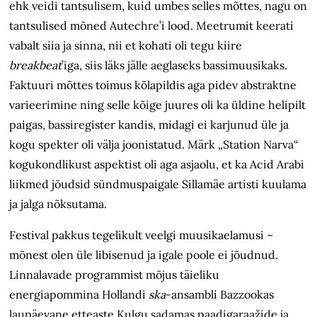
ehk veidi tantsulisem, kuid umbes selles mõttes, nagu on
tantsulised mõned Autechre’i lood. Meetrumit keerati
vabalt siia ja sinna, nii et kohati oli tegu kiire
breakbeat
’iga, siis läks jälle aeglaseks bassimuusikaks.
Faktuuri mõttes toimus kõlapildis aga pidev abstraktne
varieerimine ning selle kõige juures oli ka üldine helipilt
paigas, bassiregister kandis, midagi ei karjunud üle ja
kogu spekter oli välja joonistatud. Märk „Station Narva“
kogukondlikust aspektist oli aga asjaolu, et ka Acid Arabi
liikmed jõudsid sündmuspaigale Sillamäe artisti kuulama
ja jalga nõksutama.
Festival pakkus tegelikult veelgi muusikaelamusi –
mõnest olen üle libisenud ja igale poole ei jõudnud.
Linnalavade programmist mõjus täieliku
energiapommina Hollandi
ska
-ansambli Bazzookas
laupäevane etteaste Kulgu sadamas paadigaraažide ja