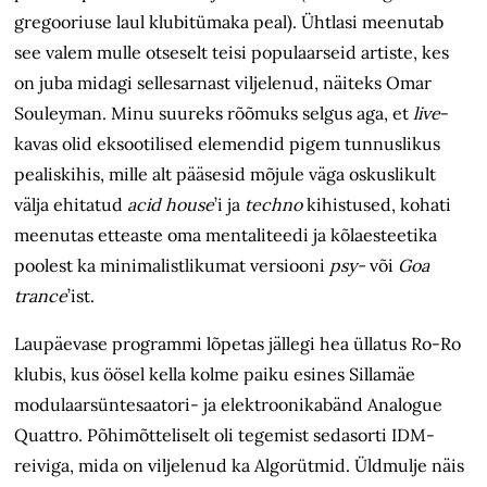
gregooriuse laul klubitümaka peal). Ühtlasi meenutab
see valem mulle otseselt teisi populaarseid artiste, kes
on juba midagi sellesarnast viljelenud, näiteks Omar
Souleyman. Minu suureks rõõmuks selgus aga, et
live
-
kavas olid eksootilised elemendid pigem tunnuslikus
pealiskihis, mille alt pääsesid mõjule väga oskuslikult
välja ehitatud
acid house
’i
ja
techno
kihistused, kohati
meenutas etteaste oma mentaliteedi ja kõlaesteetika
poolest ka minimalistlikumat versiooni
psy-
või
Goa
trance
’ist.
Laupäevase programmi lõpetas jällegi hea üllatus Ro-Ro
klubis, kus öösel kella kolme paiku esines Sillamäe
modulaarsüntesaatori- ja elektroonikabänd Analogue
Quattro. Põhimõtteliselt oli tegemist sedasorti IDM-
reiviga, mida on viljelenud ka Algorütmid. Üldmulje näis