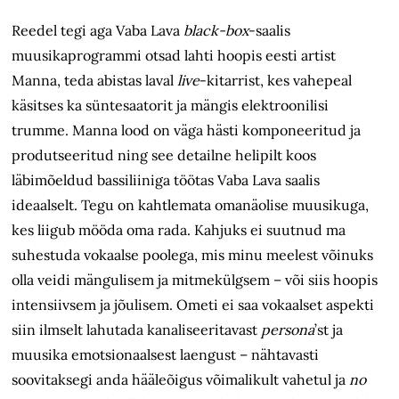
Reedel tegi aga Vaba Lava
black-box
-saalis
muusikaprogrammi otsad lahti hoopis eesti artist
Manna, teda abistas laval
live
-kitarrist, kes vahepeal
käsitses ka süntesaatorit ja mängis elektroonilisi
trumme. Manna lood on väga hästi komponeeritud ja
produtseeritud ning see detailne helipilt koos
läbimõeldud bassiliiniga töötas Vaba Lava saalis
ideaalselt. Tegu on kahtlemata omanäolise muusikuga,
kes liigub mööda oma rada. Kahjuks ei suutnud ma
suhestuda vokaalse poolega, mis minu meelest võinuks
olla veidi mängulisem ja mitmekülgsem – või siis hoopis
intensiivsem ja jõulisem. Ometi ei saa vokaalset aspekti
siin ilmselt lahutada kanaliseeritavast
persona
’st
ja
muusika emotsionaalsest laengust – nähtavasti
soovitaksegi anda hääleõigus võimalikult vahetul ja
no