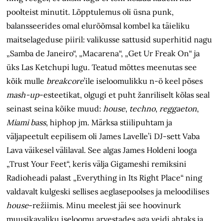
poolteist minutit. Lõpptulemus oli üsna punk,
balansseerides omal elurõõmsal kombel ka täieliku
maitselageduse piiril: valikusse sattusid superhitid nagu
„Samba de Janeiro“, „Macarena“, „Get Ur Freak On“ ja
üks Las Ketchupi lugu. Teatud mõttes meenutas see
kõik mulle
breakcore
’ile iseloomulikku n-ö keel põses
mash-up
-esteetikat, olgugi et puht žanriliselt kõlas seal
seinast seina kõike muud:
house
,
techno
,
reggaeton
,
Miami bass
, hiphop
jm. Märksa stiilipuhtam ja
väljapeetult eepilisem oli James Lavelle’i DJ-sett Vaba
Lava väikesel välilaval. See algas James Holdeni looga
„Trust Your Feet“, keris välja Gigameshi remiksini
Radioheadi palast „Everything in Its Right Place“ ning
valdavalt kulgeski sellises aeglasepoolses ja meloodilises
house
-režiimis. Minu meelest jäi see hoovinurk
muusikavaliku iseloomu arvestades aga veidi ahtaks ja