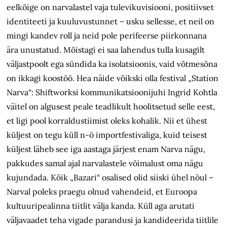
eelkõige on narvalastel vaja tuleviku­visiooni, positiivset
identiteeti ja kuuluvustunnet – usku sellesse, et neil on
mingi kandev roll ja neid pole perifeerse piirkonnana
ära unustatud. Mõistagi ei saa lahendus tulla kusagilt
väljastpoolt ega sündida ka isolatsioonis, vaid võtmesõna
on ikkagi koostöö. Hea näide võikski olla festival „Station
Narva“: Shiftworksi kommunikatsioonijuhi Ingrid Kohtla
väitel on algusest peale teadlikult hoolitsetud selle eest,
et ligi pool korraldustiimist oleks kohalik. Nii et ühest
küljest on tegu küll n-ö importfestivaliga, kuid teisest
küljest läheb see iga aastaga järjest enam Narva nägu,
pakkudes samal ajal narvalastele võimalust oma nägu
kujundada. Kõik „Bazari“ osalised olid siiski ühel nõul –
Narval poleks praegu olnud vahendeid, et Euroopa
kultuuripealinna tiitlit välja kanda. Küll aga arutati
väljavaadet teha vigade parandusi ja kandideerida tiitlile