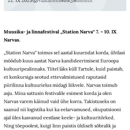
22. IX 2023
Vaatamisi
1405
8
minutit
Muusika- ja linnafestival „Station Narva“ 7. – 10. IX
Narvas.
„Station Narva“ toimus sel aastal kuuendat korda, ühtlasi
möödub kuus aastat Narva kandideerimisest Euroopa
kultuuripealinnaks. Tiitel läks küll Tartule, kuid paistab,
et konkursiga seotud ettevalmistused raputasid
piirilinna kultuurielus midagi liikvele. Narvas toimub
asju. Mina sattusin festivalile esimest korda ja olen
Narvas varem käinud vaid ühe korra. Takistuseks on
saanud nii logistika kui ka eelarvamused, okupatsiooni
ajal üles kasvanud eestlase keele- ja kultuuritõrked.
Ning tõepoolest, kuigi linn paistis üldiselt sõbralik ja