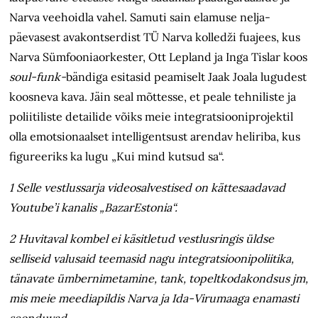
Narva veehoidla vahel. Samuti sain elamuse nelja­
päevasest avakontserdist TÜ Narva kolledži fuajees, kus
Narva Sümfooniaorkester, Ott Lepland ja Inga Tislar koos
soul-funk-
bändiga esitasid peamiselt Jaak Joala lugudest
koosneva kava. Jäin seal mõttesse, et peale tehniliste ja
poliitiliste detailide võiks meie integratsiooniprojektil
olla emotsionaalset intelligentsust arendav heliriba, kus
figureeriks ka lugu „Kui mind kutsud sa“.
1 Selle vestlussarja videosalvestised on kättesaadavad
Youtube’i kanalis „BazarEstonia“.
2 Huvitaval kombel ei käsitletud vestlusringis üldse
selliseid valusaid teemasid nagu integratsioonipoliitika,
tänavate ümbernimetamine, tank, topeltkodakondsus jm,
mis meie meediapildis Narva ja Ida-Virumaaga enamasti