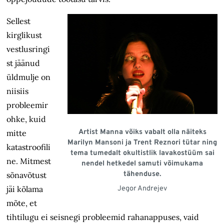
Sellest
kirglikust
vestlusringi
st jäänud
üldmulje on
niisiis
probleemir
ohke, kuid
Artist Manna võiks vabalt olla näiteks
mitte
Marilyn Mansoni ja Trent Reznori tütar ning
katastroofili
tema tumedalt okultistlik lavakostüüm sai
ne. Mitmest
nendel hetkedel samuti võimukama
tähenduse.
sõnavõtust
jäi kõlama
Jegor Andrejev
mõte, et
tihtilugu ei seisnegi probleemid rahanappuses, vaid