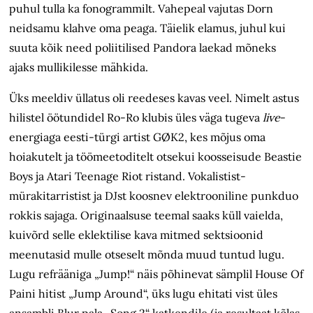
puhul tulla ka fonogrammilt. Vahepeal vajutas Dorn
neidsamu klahve oma peaga. Täielik elamus, juhul kui
suuta kõik need poliitilised Pandora laekad mõneks
ajaks mullikilesse mähkida.
Üks meeldiv üllatus oli reedeses kavas veel. Nimelt astus
hilistel öötundidel Ro-Ro klubis üles väga tugeva
live
-
energiaga eesti-türgi artist GØK2, kes mõjus oma
hoiakutelt ja töömeetoditelt otsekui koosseisude Beastie
Boys ja Atari Teenage Riot ristand. Vokalistist-
mürakitarristist ja DJst koosnev elektrooniline punkduo
rokkis sajaga. Originaalsuse teemal saaks küll vaielda,
kuivõrd selle eklektilise kava mitmed sektsioonid
meenutasid mulle otseselt mõnda muud tuntud lugu.
Lugu refrääniga „Jump!“ näis põhinevat sämplil House Of
Paini hitist „Jump Around“, üks lugu ehitati vist üles