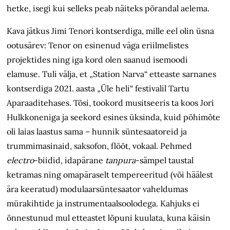
hetke, isegi kui selleks peab näiteks põrandal aelema.
Kava jätkus Jimi Tenori kontserdiga, mille eel olin üsna
ootusärev: Tenor on esinenud väga eriilmelistes
projektides ning iga kord olen saanud isemoodi
elamuse. Tuli välja, et „Station Narva“ etteaste sarnanes
kontserdiga 2021. aasta „Üle heli“ festivalil Tartu
Aparaadi­tehases. Tõsi, tookord musitseeris ta koos Jori
Hulkkoneniga ja seekord esines üksinda, kuid põhimõte
oli laias laastus sama – hunnik süntesaatoreid ja
trummimasinaid, saksofon, flööt, vokaal. Pehmed
electro
-biidid, ida­pärane
tanpura
-sämpel taustal
ketramas ning omapäraselt tempereeritud (või häälest
ära keeratud) modulaarsüntesaator vaheldumas
mürakihtide ja instrumentaalsoolodega. Kahjuks ei
õnnestunud mul etteastet lõpuni kuulata, kuna käisin