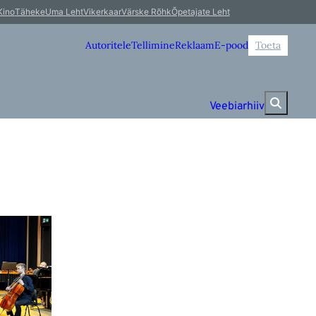
Kino
Täheke
Uma Leht
Vikerkaar
Värske Rõhk
Õpetajate Leht
Autoritele
Tellimine
Reklaam
E-pood
Toeta
Veebiarhiiv