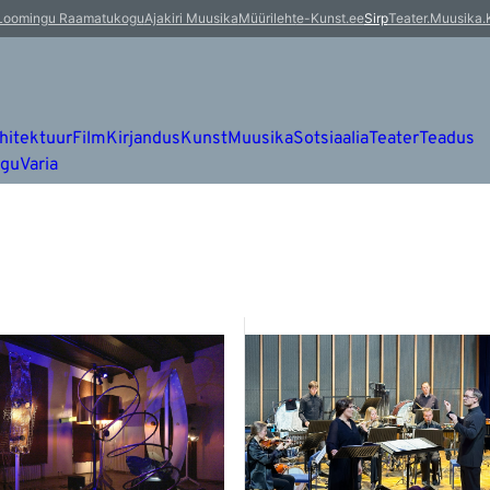
Loomingu Raamatukogu
Ajakiri Muusika
Müürileht
e-Kunst.ee
Sirp
Teater.Muusika.
hitektuur
Film
Kirjandus
Kunst
Muusika
Sotsiaalia
Teater
Teadus
ugu
Varia