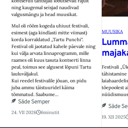
kontserdil tantsijad lõbutsevad rajult
ning kaugemal seisjad naudivad
valgusmängu ja head muusikat.
Mul oli rõõm kogeda uhiuut festivali,
MUUSIKA
esimest (aga kindlasti mitte viimast)
korda korraldatud „Tartu Punchi“.
Lumma
Festival oli jaotatud kahele päevale ning
majak
kui välja arvata linnaprogramm, mille
raames oli kuus tasuta kontserti linna
peal, toimus see algusest lõpuni Tartu
Festivali „Ü
lauluväljakul.
tähistamine 
Kui reedel festivalile jõuan, on pidu
laiahaardeli
juba ammu täistuuridel käima
tõepoolest 
tõmmatud. Saabume…
nüüdismuusi
Säde Semper
Säde S
24. VII 2026
6
minutit
19. XII 2025