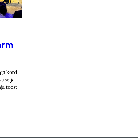
arm
ga kord
vuse ja
ja teost