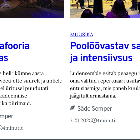
MUUSIKA
fooria
Poolõõvastav s
as
ja intensiivsus
le heli“ kümne aasta
Ludensemble esitab peaaegu i
võeti ette suurelt ja uhkelt:
oma valitud repertuaari usuta
sel üritusel puudutati
entusiasmiga, mis paneb kuula
akadeemilise
jäägitult armastama.
ka piirimaid.
Säde Semper
emper
7. XI 2025
4
minutit
4
minutit