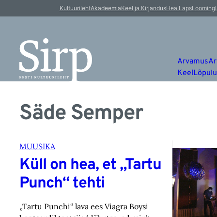
Kultuurileht
Akadeemia
Keel ja Kirjandus
Hea Laps
Looming
Arvamus
Ar
Keel
Lõpul
Säde Semper
MUUSIKA
Küll on hea, et „Tartu
Punch“ tehti
„Tartu Punchi“ lava ees Viagra Boysi