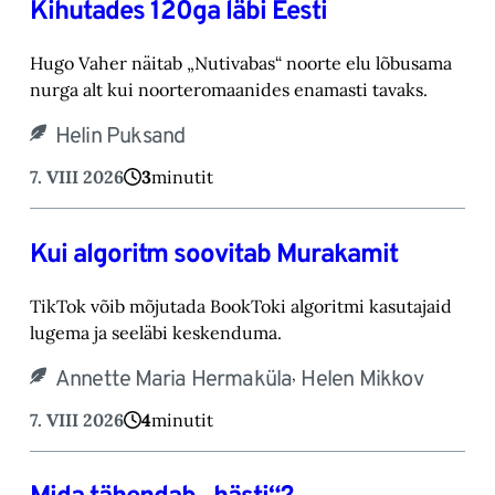
Kihutades 120ga läbi Eesti
Hugo Vaher näitab „Nutivabas“ noorte elu lõbusama
nurga alt kui noorteromaanides ena‎masti tavaks.‎
Helin Puksand
7. VIII 2026
3
minutit
Kui algoritm soovitab Murakamit
TikTok võib mõjutada BookToki algoritmi kasutajaid
lugema ja seeläbi keskenduma.‎
,
Annette Maria Hermaküla
Helen Mikkov
7. VIII 2026
4
minutit