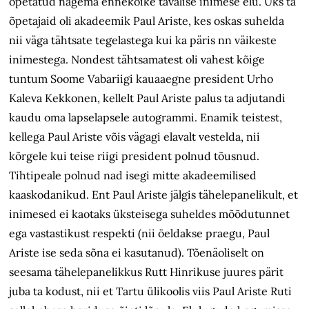
õpetatud nägema ennekõike tavalise inimese elu. Üks ta
õpetajaid oli akadeemik Paul Ariste, kes oskas suhelda
nii väga tähtsate tegelastega kui ka päris nn väikeste
inimestega. Nondest tähtsamatest oli vahest kõige
tuntum Soome Vabariigi kauaaegne president Urho
Kaleva Kekkonen, kellelt Paul Ariste palus ta adjutandi
kaudu oma lapselapsele autogrammi. Enamik teistest,
kellega Paul Ariste võis vägagi elavalt vestelda, nii
kõrgele kui teise riigi president polnud tõusnud.
Tihtipeale polnud nad isegi mitte akadeemilised
kaaskodanikud. Ent Paul Ariste jälgis tähelepanelikult, et
inimesed ei kaotaks üksteisega suheldes mõõdutunnet
ega vastastikust respekti (nii öeldakse praegu, Paul
Ariste ise seda sõna ei kasutanud). Tõenäoliselt on
seesama tähelepanelikkus Rutt Hinrikuse juures pärit
juba ta kodust, nii et Tartu ülikoolis viis Paul Ariste Ruti