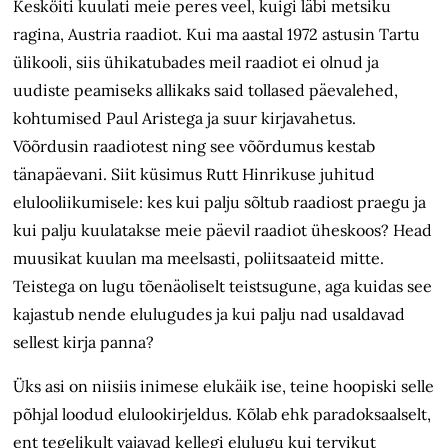
Kesköiti kuulati meie peres veel, kuigi läbi metsiku
ragina, Austria raadiot. Kui ma aastal 1972 astusin Tartu
ülikooli, siis ühikatubades meil raadiot ei olnud ja
uudiste peamiseks allikaks said tollased päevalehed,
kohtumised Paul Aristega ja suur kirjavahetus.
Võõrdusin raadiotest ning see võõrdumus kestab
tänapäevani. Siit küsimus Rutt Hinrikuse juhitud
elulooliikumisele: kes kui palju sõltub raadiost praegu ja
kui palju kuulatakse meie päevil raadiot üheskoos? Head
muusikat kuulan ma meelsasti, poliitsaateid mitte.
Teistega on lugu tõenäoliselt teistsugune, aga kuidas see
kajastub nende elulugudes ja kui palju nad usaldavad
sellest kirja panna?
Üks asi on niisiis inimese elukäik ise, teine hoopiski selle
põhjal loodud elulookirjeldus. Kõlab ehk paradoksaalselt,
ent tegelikult vajavad kellegi elulugu kui tervikut