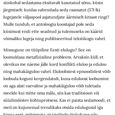
siinkohal sedastama eksitavalt kasutatud sõnu, küsin
järgmiselt: kuidas vahendada seda raamatut (571 lk)
lugejatele väljaspool asjatundjate äärmiselt kitsast ringi?
Mulle tundub, et antoloogia koostajad pole seda
küsimust endi ette seadnud ja tulemuseks on käärid
võimaliku lugeja ning publitseeritud tekstikogu vahel.
Missugune on tüüpiline Eesti elulugu? See on
loomuldasa metafüüsiline probleem. Arvaksin küll, et
olevikus me näeme jälle kord konflikti eluloo ja eduloo
ning mahakäiguloo vahel. Eluloolistest episoodidest võib
loobuda koguni kergendatult, kuna eduloost loobumine
on aga alati vaevaline ja mahakäiguloo võib tuletada
meelde kui mitte oma mälu, siis kas traditsioon või
süüdimõistev kohtuprotsess. Kas ei paista sedamoodi, et
meil on kujunenud trendikaks otsida edulugusid iga
hinna eest, mõistmata, et igaühele jõukohane edu