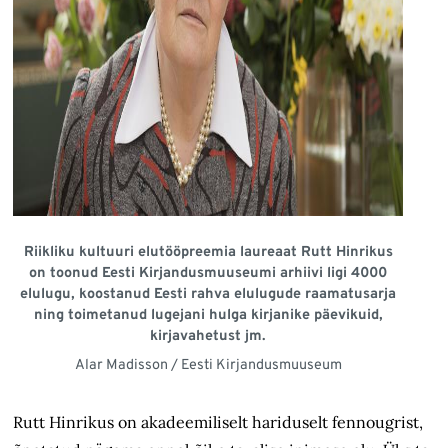
Riikliku kultuuri elutööpreemia laureaat Rutt Hinrikus
on toonud Eesti Kirjandus­muuseumi arhiivi ligi 4000
elulugu, koostanud Eesti rahva elulugude raamatusarja
ning toimetanud lugejani hulga kirjanike päevikuid,
kirjavahetust jm.
Alar Madisson / Eesti Kirjandusmuuseum
Rutt Hinrikus on akadeemiliselt hariduselt fennougrist,