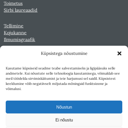
Toimetus
Sirbi laureaadid
Tellimine
Kojukanne
Ilmumisgraafik
Küpsistega nõustumine
Veebiarhiiv
Sirp pdf-failidena Digaris
Kasutame küpsiseid seadme teabe salvestamiseks ja ligipääsuks selle
Kultuurileht 1994-1997
andmetele. Kui nõustute selle tehnoloogia kasutamisega, võimaldab see
Reede 1989-1990
meil töödelda sirvimiskäitumist ja teie harjumusi sel saidil. Küpsistest
Sirp ja Vasar 1940-1989
keeldumine võib negatiivselt mõjutada mõningaid funktsioone ja
võimalusi.
Ligipääsetavus
Kasutustingimused
Nõustun
Teksti- ja andmekaeve
Ei nõustu