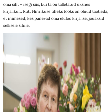
oma siht – isegi siis, kui ta on talletatud üksnes
kirjalikult. Rutt Hinrikuse üheks tööks on olnud taotleda,
et inimesed, kes panevad oma eluloo kirja ise, jõuaksid
sellisele sihile.