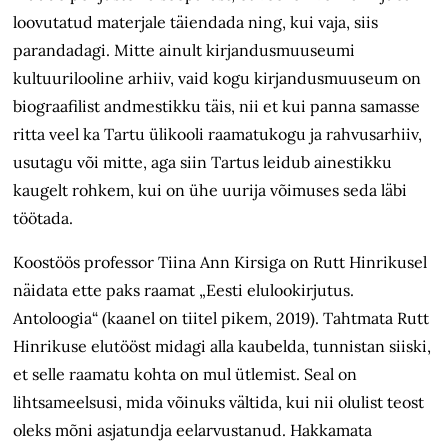
loovutatud materjale täiendada ning, kui vaja, siis
parandadagi. Mitte ainult kirjandusmuuseumi
kultuurilooline arhiiv, vaid kogu kirjandusmuuseum on
biograafilist andmestikku täis, nii et kui panna samasse
ritta veel ka Tartu ülikooli raamatukogu ja rahvusarhiiv,
usutagu või mitte, aga siin Tartus leidub ainestikku
kaugelt rohkem, kui on ühe uurija võimuses seda läbi
töötada.
Koostöös professor Tiina Ann Kirsiga on Rutt Hinrikusel
näidata ette paks raamat „Eesti elulookirjutus.
Antoloogia“ (kaanel on tiitel pikem, 2019). Tahtmata Rutt
Hinrikuse elutööst midagi alla kaubelda, tunnistan siiski,
et selle raamatu kohta on mul ütlemist. Seal on
lihtsameelsusi, mida võinuks vältida, kui nii olulist teost
oleks mõni asjatundja eelarvustanud. Hakkamata