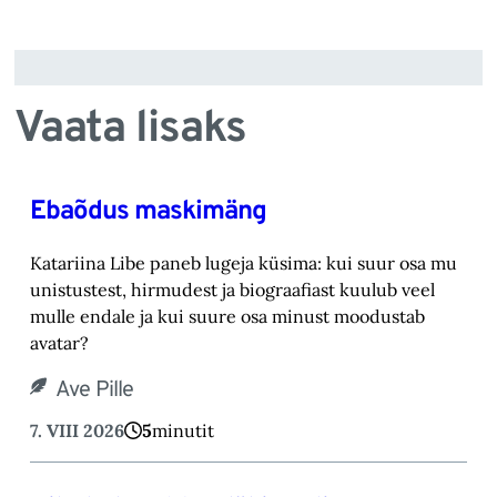
Vaata lisaks
Ebaõdus maskimäng
Katariina Libe paneb lugeja küsima: kui suur osa mu
unistustest, hirmudest ja biograafiast ‎kuulub veel
mulle endale ja kui suure osa minust moodustab
avatar? ‎
Ave Pille
7. VIII 2026
5
minutit