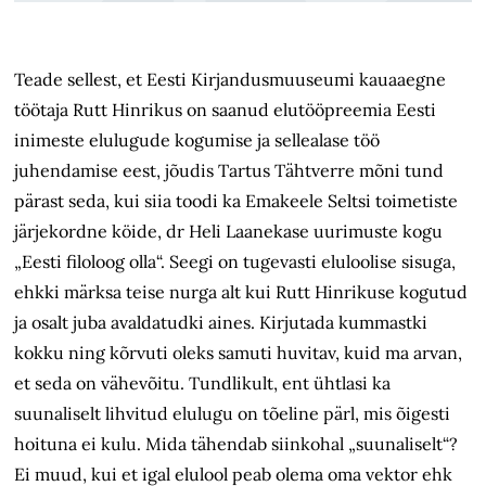
Teade sellest, et Eesti Kirjandusmuuseumi kauaaegne
töötaja Rutt Hinrikus on saanud elutööpreemia Eesti
inimeste elulugude kogumise ja sellealase töö
juhendamise eest, jõudis Tartus Tähtverre mõni tund
pärast seda, kui siia toodi ka Emakeele Seltsi toimetiste
järjekordne köide, dr Heli Laanekase uurimuste kogu
„Eesti filoloog olla“. Seegi on tugevasti eluloolise sisuga,
ehkki märksa teise nurga alt kui Rutt Hinrikuse kogutud
ja osalt juba avaldatudki aines. Kirjutada kummastki
kokku ning kõrvuti oleks samuti huvitav, kuid ma arvan,
et seda on vähevõitu. Tundlikult, ent ühtlasi ka
suunaliselt lihvitud elulugu on tõeline pärl, mis õigesti
hoituna ei kulu. Mida tähendab siinkohal „suunaliselt“?
Ei muud, kui et igal elulool peab olema oma vektor ehk