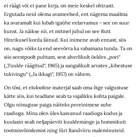
ei räägi või ei pane kirja, on meie keskel ohtrasti.
Ergutada neid olema avameelsed, ent nägema maailma
ka avaramalt kui lubab igaühe eelarvamus – see on suur
kunst. Ja näikse nii, et mitmel juhul on see Rutt
Hinrikusel korda läinud. Kui inimene avab ennast, siis
on, nagu võiks ta end seevõrra ka vabamana tunda. Ta on
siis seestpoolt puhtam, sest alverlikult öeldes „pori“
(„Tuulde räägitud“, 1965) ja sangalikult arvates „kibestuse
tukivingu“ („Ja ikkagi“, 1957) on vähem.
On tõsi, et elulooline materjal saab oma õige valgustuse
kätte siis, kui teadlane seab ta vajalikku kohta paigale.
Olgu niisuguse paiga näiteks pereinimese suhe
raadioga. Mina olen üles kasvanud raadioga kodus ja
kuulasin sealt neljapäeviti kuuldemänge ja hommikuti
tootmisvõimlemist ning Jüri Randviiru maleminuteid.