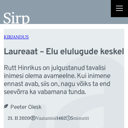
La
Liigu
sisu
juurde
KIRJANDUS
Laureaat – Elu elulugude keskel
Rutt Hinrikus on julgustanud tavalisi
inimesi olema avameelne. Kui inimene
ennast avab, siis on, nagu võiks ta end
seevõrra ka vabamana tunda.
Peeter Olesk
21. II 2020
Vaatamisi
1462
5
minutit