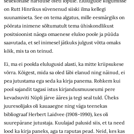
sellekohase hariduse õieti lõpule. Elulugude kogumisse
on Rutt Hinrikus süvenenud siiski ilma kellegi
suunamiseta. See on tema algatus, mille eesmärgiks on
pöörata inimene sõltumatult tema ühiskondlikust
positsioonist näoga omaenese eluloo poole ja püüda
saavutada, et sel inimesel jätkuks julgust võtta omaks
kõik, mis ta on teinud.
Ei, ma ei poolda elulugusid alasti, ka mitte kriipsukese
võrra. Kõigest, mida sa oled läbi elanud ning näinud, ei
pea jutustama ega seda ka kirja panema. Rohkem kui
pool sajandit tagasi istus kirjandusmuuseumi pere
kevadsuviti Nüpli järve ääres ja tegi seal tuld. Üheks
juuresolijaks oli kauaaegne ning väga teenekas
bibliograaf Herbert Laidvee (1908–1990), kes oli
suurepärane jutustaja. Kuulajad palusid siis, et ta need
lood ka kirja paneks, aga ta raputas pead. Neid, kes kas