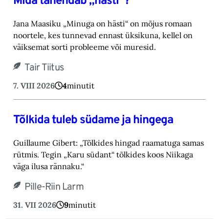
Mida tähendab „hästi“?
Jana Maasiku „Minuga on hästi“ on mõjus romaan
noortele, kes tunnevad ennast üksikuna, ‎kellel on
väiksemat sorti probleeme või muresid.‎
Tair Tiitus
7. VIII 2026
4
minutit
Tõlkida tuleb südame ja hingega
Guillaume Gibert: „Tõlkides hingad raamatuga samas
rütmis. Tegin „Karu südant“ tõlkides koos Niikaga
väga ilusa rännaku.“
Pille-Riin Larm
31. VII 2026
9
minutit