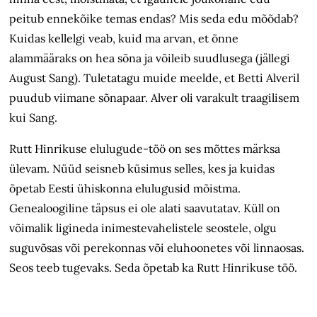
peitub ennekõike temas endas? Mis seda edu mõõdab?
Kuidas kellelgi veab, kuid ma arvan, et õnne
alammääraks on hea sõna ja võileib suudlusega (jällegi
August Sang). Tuletatagu muide meelde, et Betti Alveril
puudub viimane sõnapaar. Alver oli varakult traagilisem
kui Sang.
Rutt Hinrikuse elulugude-töö on ses mõttes märksa
ülevam. Nüüd seisneb küsimus selles, kes ja kuidas
õpetab Eesti ühiskonna elulugusid mõistma.
Genealoogiline täpsus ei ole alati saavutatav. Küll on
võimalik ligineda inimestevahelistele seostele, olgu
suguvõsas või perekonnas või eluhoonetes või linnaosas.
Seos teeb tugevaks. Seda õpetab ka Rutt Hinrikuse töö.