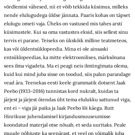
võrdlemisi vähesed, nii et võib tekkida küsimus, milleks
nende elulugudega üldse jännata. Paaris kohas on täpset
elulugu ometi vaja. Üheks on vastused mis tahes arsti
küsimustele. Kui sa oma vastustes eksid, siis sellest sinu
tervis ei parane. Teiseks on ükskõik milline teatmeteos,
kas või üldentsüklopeedia. Mina ei ole ainsaski
entsüklopeedias, ka mitte elektroonilises, märksõnana
sees ilma vigadeta. Ma ei peagi neis ilmtingimata olema,
kuid kui mind juba sisse on toodud, siis palun parandage
vead ära. Teenekas eesti keele grammatik dotsent Jaak
Peebo (1933–2016) tunnistas kord nukralt, kuidas ta
järjest ja järjest õiendas üht tema elulukku sattunud viga,
ent ei – viga jäi paika ja Jaak Peebo lõi käega. Rutt
Hinrikuse juhendamisel kirjandusmuuseumisse
koondatud materjal otse nõuab, et seda uuritaks. Peale
muude põhjuste ka seepärast, et veel on võimalik juba