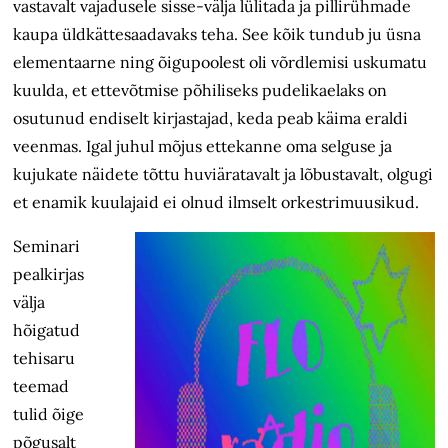
vastavalt vajadusele sisse-välja lülitada ja pillirühmade
kaupa üldkättesaadavaks teha. See kõik tundub ju üsna
elementaarne ning õigupoolest oli võrdlemisi uskumatu
kuulda, et ettevõtmise põhiliseks pudelikaelaks on
osutunud endiselt kirjastajad, keda peab käima eraldi
veenmas. Igal juhul mõjus ettekanne oma selguse ja
kujukate näidete tõttu huviäratavalt ja lõbustavalt, olgugi
et enamik kuulajaid ei olnud ilmselt orkestrimuusikud.
Seminari
pealkirjas
välja
hõigatud
tehisaru
teemad
tulid õige
põgusalt