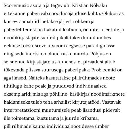
Scoremusic asutaja ja tegevjuhi Kristjan Nõlvaku
ettekanne paberivaba noodimajanduse kohta. Olukorras,
kus e-raamatuid loetakse järjest rohkem ja
paberlehtedest on hakatud loobuma, on interpreetide ja
noodikirjastajate suhted pikalt takerdunud umbes
eelmise tööstusrevolutsiooni aegsesse paradigmasse
ning seda inertsi on olnud raske murda. Põhjus on
seisnenud kirjastajate uskumuses, et piraatlust aitab
tõkestada piisava suurusega paberipakk. Probleemid on
aga ilmsed. Näiteks kasutatakse pillirühmades noote
tihtilugu kahe peale ja puuduvad individuaalsed
eksemplarid; mis aga põhiline: käsikirjas noodimärkmete
haldamiseks tuleb teha arhailist kirjutajatööd. Vastavalt
interpretatsiooni muutumisele peab lisandusi pidevalt
üle toimetama, kustutama ja juurde kribama,
pillirühmade kaupa individuaalnootidesse ümber