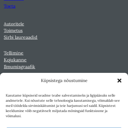
Toeta
Autoritele
Toimetus
Sirbi laureaadid
Tellimine
Kojukanne
Ilmumisgraafik
Küpsistega nõustumine
Veebiarhiiv
Sirp pdf-failidena Digaris
Kasutame küpsiseid seadme teabe salvestamiseks ja ligipääsuks selle
Kultuurileht 1994-1997
andmetele. Kui nõustute selle tehnoloogia kasutamisega, võimaldab see
Reede 1989-1990
meil töödelda sirvimiskäitumist ja teie harjumusi sel saidil. Küpsistest
Sirp ja Vasar 1940-1989
keeldumine võib negatiivselt mõjutada mõningaid funktsioone ja
võimalusi.
Ligipääsetavus