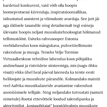
kardetud konkurent, vaid võib olla hoopis
loomeprotsessi kiirendaja, inspiratsiooniallikas,
isikustatud assistent ja võimaluste avardaja. See jutt jäi
aga üldisele tasandile ning detailsemalt tegi esineja
ülevaate hoopis neljast muusikatehnoloogiat hõlmanud
tellimustööst. Esiteks rahvus­ooper Estonia
veebilahendus koos mängukava, puhvetitellimuste
rakenduse ja muuga. Teiseks Veljo Tormise
Virtuaalkeskuse tehniline lahendus koos põhjaliku
andmebaasi ja ristviidete süsteemiga, mis (nagu õhku
visati) võiks ühel heal päeval laieneda ka teiste eesti
heliloojate ja muusikute pärandile. Kolmandaks mainiti
veel Aafrika muusikažanride avastamise rakendust
anonüümsele tellijale. Ning neljandaks tutvustati (samuti
nimetule) Rootsi ettevõttele loodud talendipanka ja
algoritmilist „kosjasobitajat“ koostöövalmis muusikute