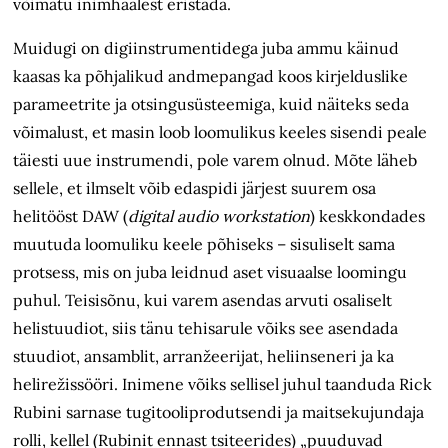
võimatu inimhäälest eristada.
Muidugi on digiinstrumentidega juba ammu käinud
kaasas ka põhjalikud andmepangad koos kirjelduslike
parameetrite ja otsingusüsteemiga, kuid näiteks seda
võimalust, et masin loob loomulikus keeles sisendi peale
täiesti uue instrumendi, pole varem olnud. Mõte läheb
sellele, et ilmselt võib edaspidi järjest suurem osa
helitööst DAW (
digital audio workstation
) keskkondades
muutuda loomuliku keele põhiseks – sisuliselt sama
protsess, mis on juba leidnud aset visuaalse loomingu
puhul. Teisisõnu, kui varem asendas arvuti osaliselt
helistuudiot, siis tänu tehisarule võiks see asendada
stuudiot, ansamblit, arranžeerijat, heliinseneri ja ka
helirežissööri. Inimene võiks sellisel juhul taanduda Rick
Rubini sarnase tugitooliprodutsendi ja maitsekujundaja
rolli, kellel (Rubinit ennast tsiteerides) „puuduvad