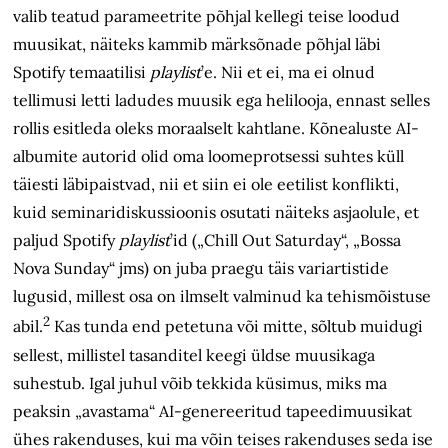
valib teatud parameetrite põhjal kellegi teise loodud
muusikat, näiteks kammib märksõnade põhjal läbi
Spotify temaatilisi
playlist
’e. Nii et ei, ma ei olnud
tellimusi letti ladudes muusik ega helilooja, ennast selles
rollis esitleda oleks moraalselt kahtlane. Kõnealuste AI-
albumite autorid olid oma loomeprotsessi suhtes küll
täiesti läbipaistvad, nii et siin ei ole eetilist kon­flikti,
kuid seminaridiskussioonis osutati näiteks asjaolule, et
paljud Spotify
playlist
’id („Chill Out Saturday“, „Bossa
Nova Sunday“ jms) on juba praegu täis variartistide
lugusid, millest osa on ilmselt valminud ka tehismõistuse
2
abil.
Kas tunda end petetuna või mitte, sõltub muidugi
sellest, millistel tasanditel keegi üldse muusikaga
suhestub. Igal juhul võib tekkida küsimus, miks ma
peaksin „avastama“ AI-genereeritud tapeedimuusikat
ühes rakenduses, kui ma võin teises rakenduses seda ise