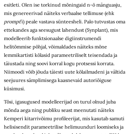
esitleti. Olen ise torkinud mõningaid n-ö mänguasju,
mis genereerivad näiteks verbaalse tellimuse (ehk
prompt
’i) peale vastava sünteesheli. Palo tutvustas oma
ettekandes aga seesugust lahendust (Synplant), mis
modelleerib funktsionaalse digiinstrumendi
helitõmmise põhjal, võimaldades näiteks mõne
lemmikartisti kõlasid parameetriliselt teisendada ja
täiustada ning soovi korral kogu protsessi korrata.
Niimoodi võib jõuda täiesti uute kõlailmadeni ja vältida
seejuures sämplimisega kaasnevaid autoriõiguse
küsimusi.
Tõsi, igasugused modelleerijad on turul olnud juba
mõnda aega ning publiku seast meenutati näiteks
Kemperi kitarrivõimu profileerijat, mis kasutab samuti
helisisendit parameetrilise helimuunduri loomiseks ja