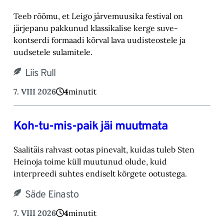
Teeb rõõmu, et Leigo järvemuusika festival on
järjepanu pakkunud klassikalise kerge suve-‎
kontserdi formaadi kõrval lava uudisteostele ja
uudsetele sulamitele.‎
Liis Rull
7. VIII 2026
4
minutit
Koh-tu-mis-paik jäi muutmata
Saalitäis rahvast ootas pinevalt, kuidas tuleb Sten
Heinoja toime küll muutunud olude, kuid
‎interpreedi suhtes endiselt kõrgete ootustega.‎
Säde Einasto
7. VIII 2026
4
minutit