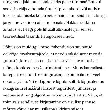
ning need jäid mulle nädalateks pähe tiirlema! Ent kui
soovisin välja vahetada üht kriipivat akordi või andsin
loo arendamiseks konkreetsemaid suuniseid, siis läks iga
järgmine versioon aina hullemaks. Hakkas tekkima
aimdus, et keegi pole lihtsalt allikmaterjali sellisel
teoreetilisel tasandil kategoriseerinud.
Põhjus on muidugi lihtne: rakendus on suunatud
eelkõige tavakasutajatele, et need saaksid genereerida
„udust“, „kurba“, „lootusrikast“, „suvist“ jne muusikat
mõnes konkreetses žanrimääratluses. Muusikateadlaste
kategoriseeritud treeningmaterjali võime ilmselt veel
ootama jääda. Nii et lõppude lõpuks sõltub lõpptulemus
ikkagi suurel määral välistest teguritest, juhusest ja
vedamisest ning algoritmi n-ö mustast kastist. Väita, et
toimiva sisendlause kirjutamine on sisulise panuse
mõttes võrreldav muusikapala kirjutamise ja