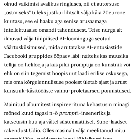
olnud vaikimisi avalikus ringluses, nii et autorsuse
„ostmiseks“ tuleks justkui lihtsalt välja käia 20eurone
kuutasu, see ei haaku aga senise arusaamaga
intellektuaalse omandi tähendusest. Teise nurga alt
ilmuvad välja tüüpilised AI-loominguga seotud
väärtusküsimused, mida arutatakse AI-entusiastide
Facebooki gruppides ööpäev läbi: näiteks kas muusika
tellija on helilooja ja kas pildi promptija on kunstnik või
ehk on siin tegemist hoopis uut laadi erilise oskusega,
mis oma kõrgelennulisuse poolest ületab ajast ja arust
kunstnik-käsitööliste vaimu-proletaarsed ponnistused.
Mainitud albumitest inspireerituna kehastusin minagi
mõned kuud tagasi n-ö
prompt
’i-inseneriks ja
katsetasin kuu aja vältel süstemaatiliselt Suno-laadset
rakendust Udio. Olles masinalt välja meelitanud mitu