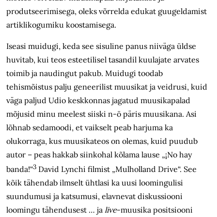
produtseerimisega, oleks võrrelda edukat guugeldamist
artiklikogumiku koostamisega.
Iseasi muidugi, keda see sisuline panus niiväga üldse
huvitab, kui teos esteetilisel tasandil kuulajate arvates
toimib ja naudingut pakub. Muidugi toodab
tehismõistus palju geneerilist muusikat ja veidrusi, kuid
väga paljud Udio keskkonnas jagatud muusikapalad
mõjusid minu meelest siiski n-ö päris muusikana. Asi
lõhnab sedamoodi, et vaikselt peab harjuma ka
olukorraga, kus muusikateos on olemas, kuid puudub
autor – peas hakkab siinkohal kõlama lause „¡No hay
3
banda!“
David Lynchi filmist „Mulholland Drive“. See
kõik tähendab ilmselt ühtlasi ka uusi loomingulisi
suundumusi ja katsumusi, elavnevat diskussiooni
loomingu tähendusest … ja
live
-muusika positsiooni