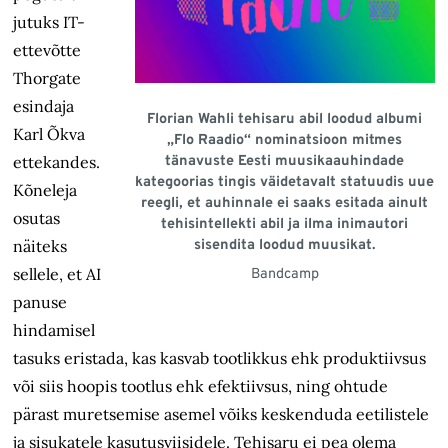
jutuks IT-
ettevõtte
Thorgate
esindaja
Florian Wahli tehisaru abil loodud albumi
Karl Õkva
„Flo Raadio“ nominatsioon mitmes
ettekandes.
tänavuste Eesti muusikaauhindade
kategoorias tingis väidetavalt statuudis uue
Kõneleja
reegli, et auhinnale ei saaks esitada ainult
osutas
tehisintellekti abil ja ilma inimautori
näiteks
sisendita loodud muusikat.
sellele, et AI
Bandcamp
panuse
hindamisel
tasuks eristada, kas kasvab tootlikkus ehk produktiivsus
või siis hoopis tootlus ehk efektiivsus, ning ohtude
pärast muretsemise asemel võiks keskenduda eetilistele
ja sisukatele kasutusviisidele. Tehisaru ei pea olema