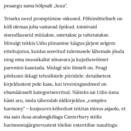
peaaegu sama hõlpsalt „luua“.
Teiseks need promptimise oskused. Põhimõtteliselt on
küll olemas juba vastavad õpikud, toimivaid
sisendlauseid müüakse, ostetakse ja vahetatakse.
Minulgi tekkis Udio piinamise käigus järjest selgem
ettekujutus, kuidas soovitud tulemusele lähemale jõuda
ning oma muusikalist sõnavara ja kujutlusvõimet
paremini kasutada. Midagi siin ilmselt on. Peagi
põrkusin ikkagi tehnilistele piiridele: detailsetest
kirjeldustest pole kasu, kui treeningandmed on
ebamääraselt kategoriseeritud. Näiteks sai Udio üsna
hästi aru, mida tähendab üldkirjeldus „complex
harmony“ – kusjuures kõhedust tekitas minus asjaolu, et
ma sain ilusa analoogkõlaga Canterbury stiilis
harmooniajärgnevustest tõelise esteetilise naudingu