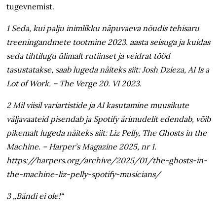
tugevnemist.
1 Seda, kui palju inimlikku näpuvaeva nõudis tehisaru
treeningandmete tootmine 2023. aasta seisuga ja kuidas
seda tihtilugu ülimalt rutiinset ja veidrat tööd
tasustatakse, saab lugeda näiteks siit: Josh Dzieza, AI Is a
Lot of Work. – The Verge 20. VI 2023.
2 Mil viisil variartistide ja AI kasutamine muusikute
väljavaateid pisendab ja Spotify ärimudelit edendab, võib
pikemalt lugeda näiteks siit: Liz Pelly, The Ghosts in the
Machine. – Harper’s Magazine 2025, nr 1.
https://harpers.org/archive/2025/01/the-ghosts-in-
the-machine-liz-pelly-spotify-musicians/
3 „Bändi ei ole!“