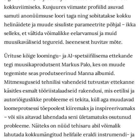
kokkuviimiseks. Kusjuures viimaste profiilid asuvad
samuti anonüümsuse loori taga ning sobitatakse kokku
helinäidete ja muude sisuliste parameetrite põhjal – ikka
selleks, et vältida võimalikke eel­arvamusi ja muid
muusikaväliseid tegureid. Iseenesest huvitav mõte.
Ürituse kõige loomingu- ja AI-spetsiifilisema ettekande
tegi muusika­produtsent Markus Palo, kes on muude
tegemiste seas produtseerinud Manna albumid.
Mitmesuguseid tehnilisi vahendeid tutvustav ettekanne
käsitles esmalt tööriistalaadseid rakendusi, mis eetilisi ja
autoriõiguslikke probleeme ei tekita, küll aga muudavad
loomeprotsessi tõepoolest kiiremaks ja inspireerivamaks
– või siis aitavad lahendada seni ületamatuks osutunud
probleeme. Näiteks on nüüd tehisaru abil võimalik
lahutada kokkumängitud helifaile eraldi instrumendi- ja