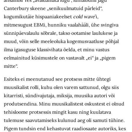
ansambli Yes „avaldamata lugu“, lühialbumi jagu
Canterbury skeene „senikuulmatuid pärleid“,
kogumikutäie hispaaniakeelset
cold wave
’i,
mitmesugust EBMi, hunniku vaalahääli, ühe svingiva
sünnipäevalaulu sõbrale, takso ootamise laulukese ja
muud, võin selle meeleoluka kogemusvaatluse põhjal
ilma igasuguse klassivihata öelda, et minu vastus
eelmainitud küsimustele on vastavalt „ei“ ja „pigem
mitte“.
Esiteks ei meenutanud see protsess mitte ühtegi
muusikalist rolli, kuhu olen varem sattunud, olgu siis
kitarristi, sündi­vajutaja, miksija, muusika autori või
produtsendina. Minu muusikalistest oskustest ei olnud
tehisloome protsessis mingit kasu ning kuulatava
tulemuse saavutamiseks kulunud aeg oli samuti tühine.
Pigem tundsin end kehastuvat raadiosaate autoriks, kes