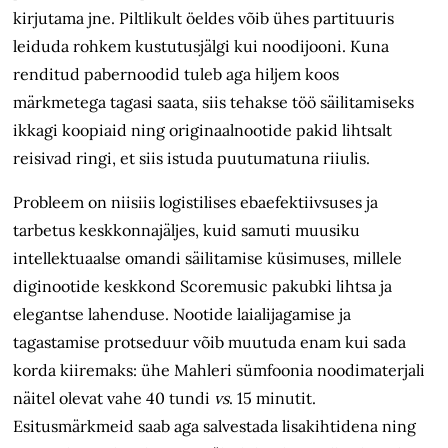
kirjutama jne. Piltlikult öeldes võib ühes partituuris
leiduda rohkem kustutusjälgi kui noodijooni. Kuna
renditud pabernoodid tuleb aga hiljem koos
märkmetega tagasi saata, siis tehakse töö säilitamiseks
ikkagi koopiaid ning originaalnootide pakid lihtsalt
reisivad ringi, et siis istuda puutumatuna riiulis.
Probleem on niisiis logistilises ebaefektiivsuses ja
tarbetus keskkonnajäljes, kuid samuti muusiku
intellektuaalse omandi säilitamise küsimuses, millele
diginootide keskkond Scoremusic pakubki lihtsa ja
elegantse lahenduse. Nootide laialijagamise ja
tagastamise protseduur võib muutuda enam kui sada
korda kiiremaks: ühe Mahleri sümfoonia noodimaterjali
näitel olevat vahe 40 tundi
vs
. 15 minutit.
Esitusmärkmeid saab aga salvestada lisakihtidena ning