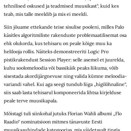
tehnilised oskused ja teadmised muusikast“, kuid kes
teab, mis talle meeldib ja mis ei meeldi.
Siin jõuame ettekande teise sisulise pooleni, milles Palo
käsitles algoritmiliste rakenduste problemaatilisemat osa
ehk olukorda, kus tehisaru on peale kõige muu ka
helilooja rollis. Näiteks demonstreeriti Logic Pro
pistikrakendust Session Player: selle asemel et juurelda,
kuhu soolomeloodia või bassikäik peaks liikuma, võib
sisestada akordijärgnevuse ning valida kümne meloodia­
variandi vahel. Kui aga seegi tundub liiga „higilõhnaline“,
siis saab lasta tehisarul komponeerida lihtsa kirjelduse
peale terve muusikapala.
Mõistagi tuli siinkohal jutuks Florian Wahli albumi „Flo
Raadio“ nominatsioon mitmes tänavuste Eesti
muusikaauhindade kategoorias, mis väidetavalt tingis