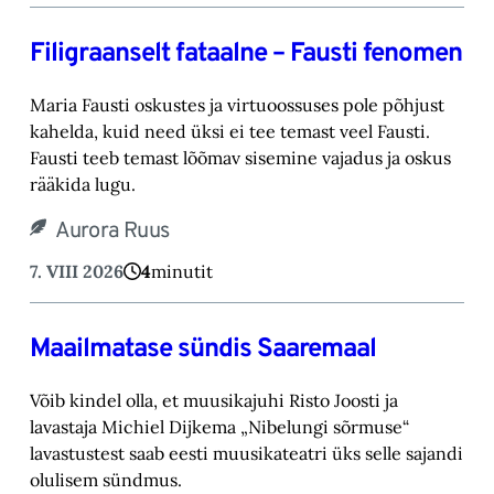
Filigraanselt fataalne – Fausti fenomen
Maria Fausti oskustes ja virtuoossuses pole põhjust
kahelda, kuid need üksi ei tee temast ‎veel Fausti.
Fausti teeb temast lõõmav sisemine vajadus ja oskus
rääkida lugu.‎
Aurora Ruus
7. VIII 2026
4
minutit
Maailmatase sündis Saaremaal
Võib kindel olla, et muusikajuhi Risto Joosti ja
lavastaja Michiel Dijkema „Nibelungi sõrmuse“
lavastustest saab eesti muusikateatri üks selle sajandi
olulisem sündmus.