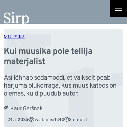
Ku
Liigu
sisu
juurde
MUUSIKA
Kui muusika pole tellija
materjalist
Asi lõhnab sedamoodi, et vaikselt peab
harjuma olukorraga, kus muusikateos on
olemas, kuid puudub autor.
Kaur Garšnek
24. I 2025
Vaatamisi
1240
8
minutit