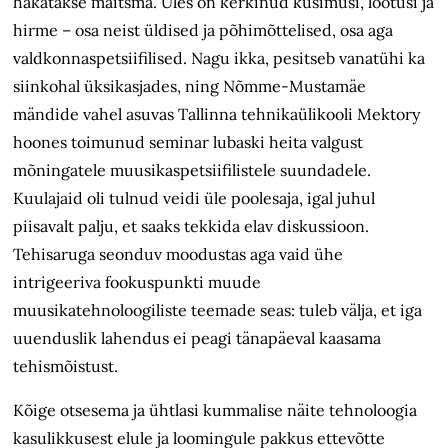
hakatakse maitsma. Üles on kerkinud küsimusi, lootusi ja
hirme – osa neist üldised ja põhimõttelised, osa aga
valdkonnaspetsiifilised. Nagu ikka, pesitseb vanatühi ka
siinkohal üksikasjades, ning Nõmme-Mustamäe
mändide vahel asuvas Tallinna tehnika­ülikooli Mektory
hoones toimunud seminar lubaski heita valgust
mõningatele muusikaspetsiifilistele suundadele.
Kuulajaid oli tulnud veidi üle poolesaja, igal juhul
piisavalt palju, et saaks tekkida elav diskussioon.
Tehisaruga seonduv moodustas aga vaid ühe
intrigeeriva fookuspunkti muude
muusikatehnoloogiliste teemade seas: tuleb välja, et iga
uuenduslik lahendus ei peagi tänapäeval kaasama
tehismõistust.
Kõige otsesema ja ühtlasi kummalise näite tehnoloogia
kasulikkusest elule ja loomingule pakkus ettevõtte