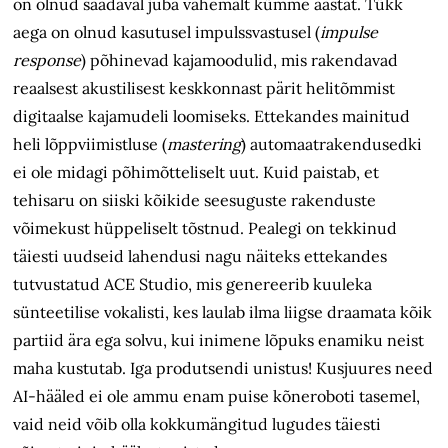
on olnud saadaval juba vähemalt kümme aastat. Tükk
aega on olnud kasutusel impulssvastusel (
impulse
response
) põhinevad kajamoodulid, mis rakendavad
reaalsest akustilisest keskkonnast pärit helitõmmist
digitaalse kajamudeli loomiseks. Ettekandes mainitud
heli lõppviimistluse (
mastering
) automaatrakendusedki
ei ole midagi põhimõtteliselt uut. Kuid paistab, et
tehisaru on siiski kõikide seesuguste rakenduste
võimekust hüppeliselt tõstnud. Pealegi on tekkinud
täiesti uudseid lahendusi nagu näiteks ettekandes
tutvustatud ACE Studio, mis genereerib kuuleka
sünteetilise vokalisti, kes laulab ilma liigse draamata kõik
partiid ära ega solvu, kui inimene lõpuks enamiku neist
maha kustutab. Iga produtsendi unistus! Kusjuures need
AI-hääled ei ole ammu enam puise kõneroboti tasemel,
vaid neid võib olla kokkumängitud lugudes täiesti