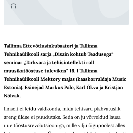
Tallinna Ettevõtlusinkubaatori ja Tallinna
Tehnikaülikooli sarja „Disain kohtub Teadusega“
seminar „Tarkvara ja tehisintellekti roll
muusikatööstuse tulevikus“ 16. I Tallinna
Tehnikaülikooli Mektory majas (kaaskorraldaja Music
Estonia). Esinejad Markus Palo, Karl Õkva ja Kristjan
Nõlvak.
Ilmselt ei leidu valdkonda, mida tehisaru plahvatuslik
areng üldse ei puudutaks. Seda on ju võrreldud lausa
uue tööstusrevolutsiooniga, mille vilju õigupoolest alles