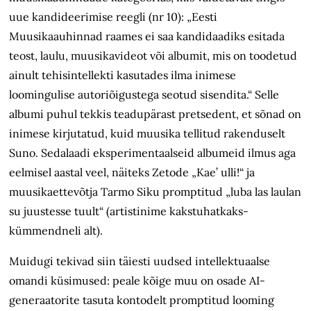
uue kandideerimise reegli (nr 10): „Eesti
Muusikaauhinnad raames ei saa kandidaadiks esitada
teost, laulu, muusikavideot või albumit, mis on toodetud
ainult tehisintellekti kasutades ilma inimese
loomingulise autoriõigustega seotud sisendita.“ Selle
albumi puhul tekkis teadupärast pretsedent, et sõnad on
inimese kirjutatud, kuid muusika tellitud rakenduselt
Suno. Sedalaadi eksperimentaalseid albumeid ilmus aga
eelmisel aastal veel, näiteks Zetode „Kae’ ulli!“ ja
muusikaettevõtja Tarmo Siku promptitud „luba las laulan
su juustesse tuult“ (artistinime kakstuhatkaks­
kümmendneli alt).
Muidugi tekivad siin täiesti uudsed intellektuaalse
omandi küsimused: peale kõige muu on osade AI-
generaatorite tasuta kontodelt promptitud looming