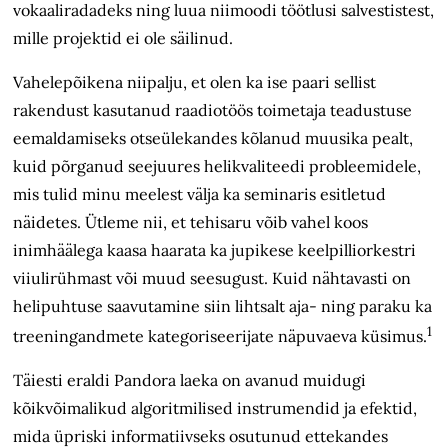
vokaaliradadeks ning luua niimoodi töötlusi salvestistest,
mille projektid ei ole säilinud.
Vahelepõikena niipalju, et olen ka ise paari sellist
rakendust kasutanud raadiotöös toimetaja teadustuse
eemaldamiseks otseülekandes kõlanud muusika pealt,
kuid põrganud seejuures helikvaliteedi probleemidele,
mis tulid minu meelest välja ka seminaris esitletud
näidetes. Ütleme nii, et tehisaru võib vahel koos
inimhäälega kaasa haarata ka jupikese keelpilliorkestri
viiulirühmast või muud seesugust. Kuid nähtavasti on
helipuhtuse saavutamine siin lihtsalt aja- ning paraku ka
1
treeningandmete kategoriseerijate näpuvaeva küsimus.
Täiesti eraldi Pandora laeka on avanud muidugi
kõikvõimalikud algo­ritmilised instrumendid ja efektid,
mida üpriski informatiivseks osutunud ettekandes