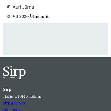
Auri Jürna
31. VII 2026
4
minutit
Sirp
Harju 1, 10146 Tallinn
sirp@sirp.ee
Facebook