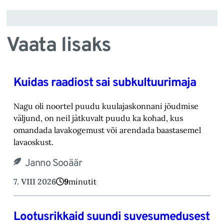
Vaata lisaks
Kuidas raadiost sai subkultuurimaja
Nagu oli noortel puudu kuulajaskonnani jõudmise
väljund, on neil jätkuvalt puudu ka kohad, ‎kus
omandada lavakogemust või arendada baastasemel
lavaoskust.‎
Janno Sooäär
7. VIII 2026
9
minutit
Lootusrikkaid suundi suvesumedusest