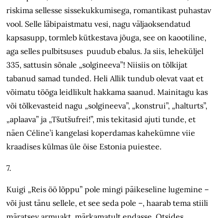
riskima sellesse sissekukkumisega, romantikast puhastav
vool. Selle läbipaistmatu vesi, nagu väljaoksendatud
kapsasupp, tormleb kütkestava jõuga, see on kaootiline,
aga selles pulbitsuses puudub ebalus. Ja siis, leheküljel
335, sattusin sõnale „solgineeva”! Niisiis on tõlkijat
tabanud samad tunded. Heli Allik tundub olevat vaat et
võimatu tööga leidlikult hakkama saanud. Mainitagu kas
või tõlkevasteid nagu „solgineeva”, „konstrui”, „halturts”,
„aplaava” ja „Tšutšufrei!”, mis tekitasid ajuti tunde, et
näen Céline’i kangelasi koperdamas kahekümne viie
kraadises külmas üle öise Estonia puiestee.
7.
Kuigi „Reis öö lõppu” pole mingi päikeseline lugemine –
või just tänu sellele, et see seda pole –, haarab tema stiili
märatsev armuakt märkamatult endasse. Otsides