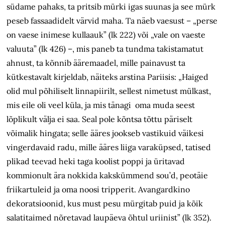
südame pahaks, ta pritsib mürki igas suunas ja see mürk
peseb fassaadidelt värvid maha. Ta näeb vaesust – „perse
on vaese inimese kullaauk” (lk 222) või „vale on vaeste
valuuta” (lk 426) –, mis paneb ta tundma takistamatut
ahnust, ta kõnnib ääremaadel, mille painavust ta
kütkestavalt kirjeldab, näiteks arstina Pariisis: „Haiged
olid mul põhiliselt linnapiirilt, sellest nimetust mülkast,
mis eile oli veel küla, ja mis tänagi oma muda seest
lõplikult välja ei saa. Seal pole kõntsa tõttu päriselt
võimalik hingata; selle ääres jookseb vastikuid väikesi
vingerdavaid radu, mille ääres liiga varaküpsed, tatised
plikad teevad heki taga koolist poppi ja üritavad
kommionult ära nokkida kakskümmend sou’d, peotäie
friikartuleid ja oma noosi tripperit. Avangardkino
dekoratsioonid, kus must pesu mürgitab puid ja kõik
salatitaimed nõretavad laupäeva õhtul uriinist” (lk 352).