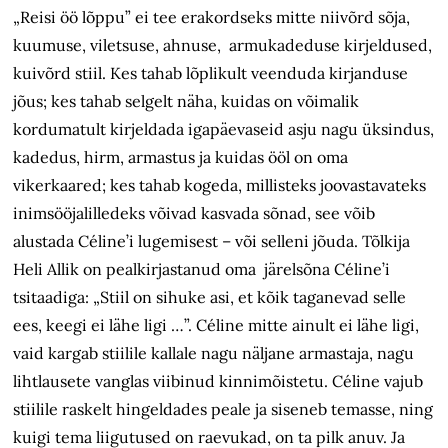
„Reisi öö lõppu” ei tee erakordseks mitte niivõrd sõja,
kuumuse, viletsuse, ahnuse, armukadeduse kirjeldused,
kuivõrd stiil. Kes tahab lõplikult veenduda kirjanduse
jõus; kes tahab selgelt näha, kuidas on võimalik
kordumatult kirjeldada igapäevaseid asju nagu üksindus,
kadedus, hirm, armastus ja kuidas ööl on oma
vikerkaared; kes tahab kogeda, millisteks joovastavateks
inimsööjalilledeks võivad kasvada sõnad, see võib
alustada Céline’i lugemisest – või selleni jõuda. Tõlkija
Heli Allik on pealkirjastanud oma järelsõna Céline’i
tsitaadiga: „Stiil on sihuke asi, et kõik taganevad selle
ees, keegi ei lähe ligi …”. Céline mitte ainult ei lähe ligi,
vaid kargab stiilile kallale nagu näljane armastaja, nagu
lihtlausete vanglas viibinud kinnimõistetu. Céline vajub
stiilile raskelt hingeldades peale ja siseneb temasse, ning
kuigi tema liigutused on raevukad, on ta pilk anuv. Ja