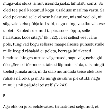
mugavaks eluks, ainult iseenda jaoks, lühidalt, kõnts. Sa
oled tee peal kaotanud kogu usalduse maailma vastu. Sa
oled peksnud selle vähese halastuse, mis sul veel oli, nii
sügavale keha põhja kui said, nagu mingi vastiku väikese
tableti. Sa oled surunud ta pärasoole lõppu, selle
halastuse, koos sitaga” (lk 522). Ja et sellest veel vähe
pole, tungivad kogu sellesse maapealsesse puhastustulle,
mille leegid räbalaid ei põleta, korraga üürikesed
headuse, hingesuuruse välgatused, nagu valgusehelgid
öös: „See oli tõepoolest täiesti lõpmatu süda, täis mingit
tõelist jumala andi, mida saab muundada teise olekusse,
rahaks näiteks, ja mitte mingi suvaline plekitükk nagu
minul ja nii paljudel teistel!” (lk 243).
5.
Aga ehk on juba eelolevatest tsitaatidest selgunud, et