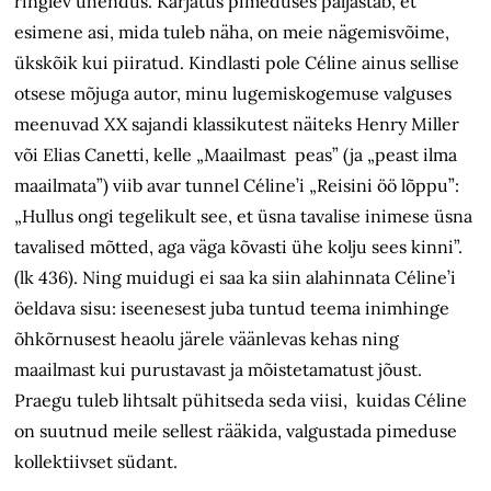
ringlev ühendus. Karjatus pimeduses paljastab, et
esimene asi, mida tuleb näha, on meie nägemisvõime,
ükskõik kui piiratud. Kindlasti pole Céline ainus sellise
otsese mõjuga autor, minu lugemiskogemuse valguses
meenuvad XX sajandi klassikutest näiteks Henry Miller
või Elias Canetti, kelle „Maailmast peas” (ja „peast ilma
maailmata”) viib avar tunnel Céline’i „Reisini öö lõppu”:
„Hullus ongi tegelikult see, et üsna tavalise inimese üsna
tavalised mõtted, aga väga kõvasti ühe kolju sees kinni”.
(lk 436). Ning muidugi ei saa ka siin alahinnata Céline’i
öeldava sisu: iseenesest juba tuntud teema inimhinge
õhkõrnusest heaolu järele väänlevas kehas ning
maailmast kui purustavast ja mõistetamatust jõust.
Praegu tuleb lihtsalt pühitseda seda viisi, kuidas Céline
on suutnud meile sellest rääkida, valgustada pimeduse
kollektiivset südant.