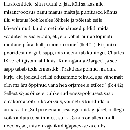
Illusioonidele siin ruumi ei jää, küll sarkasmile,
misantroopsus nagu magus malts ja puhitused kõhus.
Elu viletsus lööb keeles lõkkele ja põletab esile
kõverdunud, kuid ometi tõepärased pildid, mida
vaadates ei saa eitada, et „elu kohal laiutab lõpmatu
mudane plära, hall ja monotoonne” (lk 404). Kirjaniku
pooridest nõrgub sapp, mis meenutab kuningas Charles
IX verehigistamist filmis „Kuninganna Margot”, ja see
sapp tabab teda ennastki: „Praktikas polnud ma oma
kirju elu jooksul erilisi edusamme teinud, aga vähemalt
olin ma ära õppinud vana hea orjameele etiketi” (lk 442).
Sellest sõjas õitsele puhkenud enesepõlgusest saab
omakorda toitu ükskõiksus, võimetus kiinduda ja
armastada: „Sul pole enam peaaegu midagi järel, millega
võiks aidata teist inimest surra. Sinus on alles ainult
need asjad, mis on vajalikud igapäevaseks eluks,