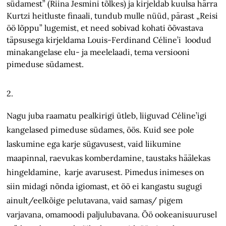
südamest” (Riina Jesmini tõlkes) ja kirjeldab kuulsa härra
Kurtzi heitluste finaali, tundub mulle nüüd, pärast „Reisi
öö lõppu” lugemist, et need sobivad kohati õõvastava
täpsusega kirjeldama Louis-Ferdinand Céline’i loodud
minakangelase elu- ja meelelaadi, tema versiooni
pimeduse südamest.
2.
Nagu juba raamatu pealkirigi ütleb, liiguvad Céline’igi
kangelased pimeduse südames, öös. Kuid see pole
laskumine ega karje sügavusest, vaid liikumine
maapinnal, raevukas komberdamine, taustaks häälekas
hingeldamine, karje avarusest. Pimedus inimeses on
siin midagi nõnda igiomast, et öö ei kangastu sugugi
ainult/eelkõige pelutavana, vaid samas/ pigem
varjavana, omamoodi paljulubavana. Öö ookeanisuurusel