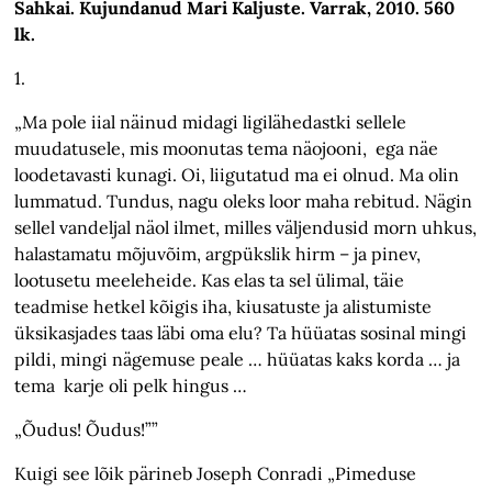
Sahkai. Kujundanud Mari Kaljuste. Varrak, 2010. 560
lk.
1.
„Ma pole iial näinud midagi ligilähedastki sellele
muudatusele, mis moonutas tema näojooni, ega näe
loodetavasti kunagi. Oi, liigutatud ma ei olnud. Ma olin
lummatud. Tundus, nagu oleks loor maha rebitud. Nägin
sellel vandeljal näol ilmet, milles väljendusid morn uhkus,
halastamatu mõjuvõim, argpükslik hirm – ja pinev,
lootusetu meeleheide. Kas elas ta sel ülimal, täie
teadmise hetkel kõigis iha, kiusatuste ja alistumiste
üksikasjades taas läbi oma elu? Ta hüüatas sosinal mingi
pildi, mingi nägemuse peale … hüüatas kaks korda … ja
tema karje oli pelk hingus …
„Õudus! Õudus!””
Kuigi see lõik pärineb Joseph Conradi „Pimeduse