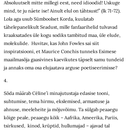
Absoluutselt mitte millegi eest, need idioodid! Uskuge
mind, te ju näete ise! Ainult elul on tähtsust!” (lk 71-72).
Lola aga usub Sümboolset Korda, kuulatab
tähelepanelikult Seadust, mille fanfaarihelid tulvavad
kraaksatades üle kogu sodiks tambitud maa, üle elude,
molekulide. Huvitav, kas John Fowles sai siit
inspiratsiooni, et Maurice Conchis tunneks Esimese
maailmasõja gaasivines kaevikutes täpselt samu tundeid
ja annaks oma osa elujaatava arguse poetiseerimisse?
4.
Sõda määrab Céline’i minajutustaja edasise tooni,
suhtumise, tema hirmu, ekslemised, armastuse ja
ahnuse, meeleheite ja mõjuvõimu. Ta sülgab peaaegu
kõige peale, peaaegu kõik – Aafrika, Ameerika, Pariis,
tsirkused, kinod, krüptid, hullumajad – ajavad tal