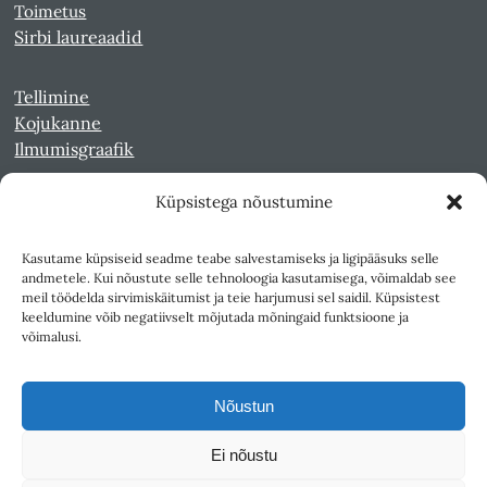
Toimetus
Sirbi laureaadid
Tellimine
Kojukanne
Ilmumisgraafik
Küpsistega nõustumine
Veebiarhiiv
Sirp pdf-failidena Digaris
Kasutame küpsiseid seadme teabe salvestamiseks ja ligipääsuks selle
Kultuurileht 1994-1997
andmetele. Kui nõustute selle tehnoloogia kasutamisega, võimaldab see
Reede 1989-1990
meil töödelda sirvimiskäitumist ja teie harjumusi sel saidil. Küpsistest
Sirp ja Vasar 1940-1989
keeldumine võib negatiivselt mõjutada mõningaid funktsioone ja
võimalusi.
Ligipääsetavus
Kasutustingimused
Nõustun
Teksti- ja andmekaeve
Ei nõustu