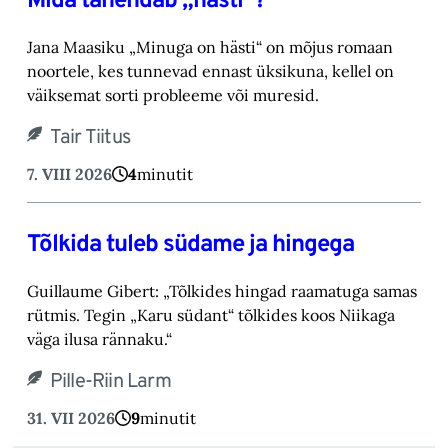
Mida tähendab „hästi“?
Jana Maasiku „Minuga on hästi“ on mõjus romaan
noortele, kes tunnevad ennast üksikuna, ‎kellel on
väiksemat sorti probleeme või muresid.‎
Tair Tiitus
7. VIII 2026
4
minutit
Tõlkida tuleb südame ja hingega
Guillaume Gibert: „Tõlkides hingad raamatuga samas
rütmis. Tegin „Karu südant“ tõlkides koos Niikaga
väga ilusa rännaku.“
Pille-Riin Larm
31. VII 2026
9
minutit