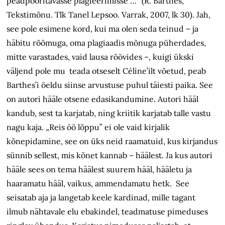
peadpööritavasse plagieerimisse …” (R. Barthes,
Tekstimõnu. Tlk Tanel Lepsoo. Varrak, 2007, lk 30). Jah,
see pole esimene kord, kui ma olen seda teinud – ja
häbitu rõõmuga, oma plagiaadis mõnuga püherdades,
mitte varastades, vaid lausa röövides –, kuigi ükski
väljend pole mu teada otseselt Céline’ilt võetud, peab
Barthes’i öeldu siinse arvustuse puhul täiesti paika. See
on autori hääle otsene edasikandumine. Autori hääl
kandub, sest ta karjatab, ning kriitik karjatab talle vastu
nagu kaja. „Reis öö lõppu” ei ole vaid kirjalik
kõnepidamine, see on üks neid raamatuid, kus kirjandus
sünnib sellest, mis kõnet kannab – häälest. Ja kus autori
hääle sees on tema häälest suurem hääl, hääletu ja
haaramatu hääl, vaikus, ammendamatu hetk. See
seisatab aja ja langetab keele kardinad, mille tagant
ilmub nähtavale elu ebakindel, teadmatuse pimeduses