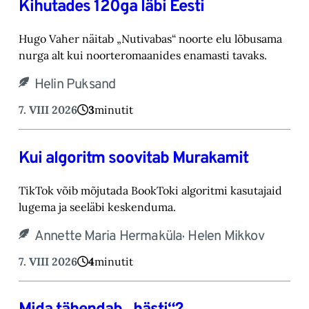
Kihutades 120ga läbi Eesti
Hugo Vaher näitab „Nutivabas“ noorte elu lõbusama
nurga alt kui noorteromaanides ena‎masti tavaks.‎
Helin Puksand
7. VIII 2026
3
minutit
Kui algoritm soovitab Murakamit
TikTok võib mõjutada BookToki algoritmi kasutajaid
lugema ja seeläbi keskenduma.‎
,
Annette Maria Hermaküla
Helen Mikkov
7. VIII 2026
4
minutit