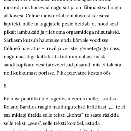
mõtted, mis haisevad nagu sitt ja on läbipaistvad nagu
allikavesi. Céline meisterdab õmblustest käriseva
lapiteki, mille ta lugejatele peale heidab, et nood seal
pikalt lämbuksid ja riiet oma orgasmidega niisutaksid.
Sarkasm kutsub haletsuse enda kõrvale voodisse.
Céline’i naeratus – irevil ja veriste igemetega grimass,
nagu naaskliga katkikratsitud inimnahast mask,
sandikopikate eest tätoveeritud pisarad, mis ei takista
neil kukkumast porisse. Pikk päevatee kestab öös.
8.
Eelmist peatükki üle lugedes meenus mulle, kuidas
Roland Barthes räägib naudinguteksti kriitikast: „… te ei
saa midagi ütelda selle teksti „kohta”, te saate rääkida
selle teksti „sees”, selle teksti kombel, astuda