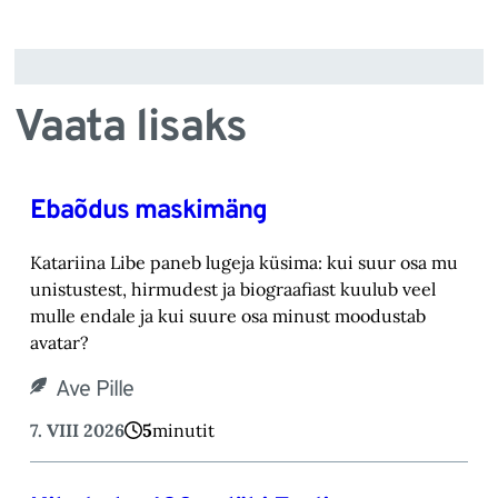
Vaata lisaks
Ebaõdus maskimäng
Katariina Libe paneb lugeja küsima: kui suur osa mu
unistustest, hirmudest ja biograafiast ‎kuulub veel
mulle endale ja kui suure osa minust moodustab
avatar? ‎
Ave Pille
7. VIII 2026
5
minutit