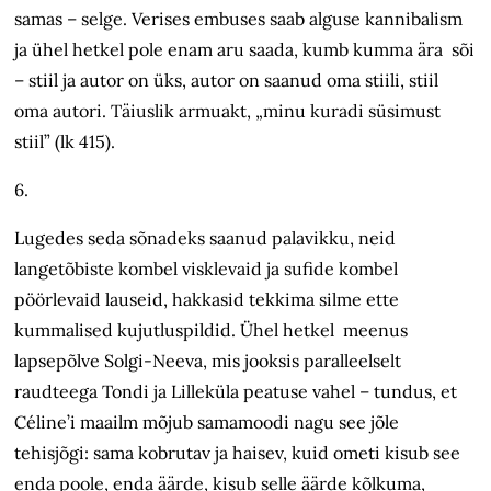
samas – selge. Verises embuses saab alguse kannibalism
ja ühel hetkel pole enam aru saada, kumb kumma ära sõi
– stiil ja autor on üks, autor on saanud oma stiili, stiil
oma autori. Täiuslik armuakt, „minu kuradi süsimust
stiil” (lk 415).
6.
Lugedes seda sõnadeks saanud palavikku, neid
langetõbiste kombel visklevaid ja sufide kombel
pöörlevaid lauseid, hakkasid tekkima silme ette
kummalised kujutluspildid. Ühel hetkel meenus
lapsepõlve Solgi-Neeva, mis jooksis paralleelselt
raudteega Tondi ja Lilleküla peatuse vahel – tundus, et
Céline’i maailm mõjub samamoodi nagu see jõle
tehisjõgi: sama kobrutav ja haisev, kuid ometi kisub see
enda poole, enda äärde, kisub selle äärde kõlkuma,