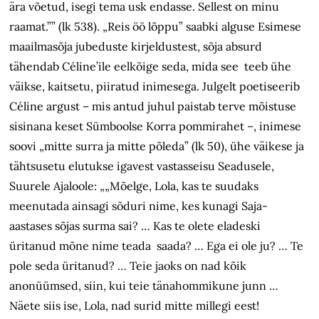
ära võetud, isegi tema usk endasse. Sellest on minu
raamat.”” (lk 538). „Reis öö lõppu” saabki alguse Esimese
maailmasõja jubeduste kirjeldustest, sõja absurd
tähendab Céline’ile eelkõige seda, mida see teeb ühe
väikse, kaitsetu, piiratud inimesega. Julgelt poetiseerib
Céline argust – mis antud juhul paistab terve mõistuse
sisinana keset Sümboolse Korra pommirahet –, inimese
soovi „mitte surra ja mitte põleda” (lk 50), ühe väikese ja
tähtsusetu elutukse igavest vastasseisu Seadusele,
Suurele Ajaloole: „„Mõelge, Lola, kas te suudaks
meenutada ainsagi sõduri nime, kes kunagi Saja-
aastases sõjas surma sai? … Kas te olete eladeski
üritanud mõne nime teada saada? … Ega ei ole ju? … Te
pole seda üritanud? … Teie jaoks on nad kõik
anonüümsed, siin, kui teie tänahommikune junn …
Näete siis ise, Lola, nad surid mitte millegi eest!