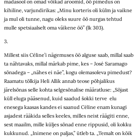
mädasool on omad võikad aroomid, öö pimedus on
kihiline, varjundirikas: „Minu korteris oli külm ja vaikne
ja mul oli tunne, nagu oleks suure öö nurgas tehtud
mulle spetsiaalselt oma väikene öö” (lk 303).
3.
Millest siis Céline’i nägemuses öö alguse saab, millal saab
ta nähtavaks, millal märkab pime, kes – José Saramago
sõnadega – „nähes ei näe”, kogu olemasoleva pimedust?
Raamatu tõlkija Heli Allik annab teose põhjalikus
järelsõnas selle kohta selgesõnalise määratluse: „Sõjast
küll eluga pääsenud, kuid saadud šokki terve elu
enesega kaasas kandes ei saanud Céline enam kunagi
asjadest rääkida selles keeles, milles neist räägiti enne,
sest maailm, mille küljes sõnad enne rippusid, oli kokku
kukkunud. „Inimene on paljas,” ütleb ta. „Temalt on kõik