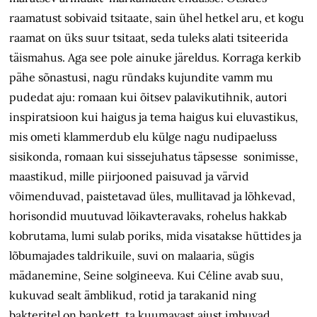
raamatust sobivaid tsitaate, sain ühel hetkel aru, et kogu
raamat on üks suur tsitaat, seda tuleks alati tsiteerida
täismahus. Aga see pole ainuke järeldus. Korraga kerkib
pähe sõnastusi, nagu ründaks kujundite vamm mu
pudedat aju: romaan kui õitsev palavikutihnik, autori
inspiratsioon kui haigus ja tema haigus kui eluvastikus,
mis ometi klammerdub elu külge nagu nudipaeluss
sisikonda, romaan kui sissejuhatus täpsesse sonimisse,
maastikud, mille piirjooned paisuvad ja värvid
võimenduvad, paistetavad üles, mullitavad ja lõhkevad,
horisondid muutuvad lõikavteravaks, rohelus hakkab
kobrutama, lumi sulab poriks, mida visatakse hüttides ja
lõbumajades taldrikuile, suvi on malaaria, sügis
mädanemine, Seine solgineeva. Kui Céline avab suu,
kukuvad sealt ämblikud, rotid ja tarakanid ning
bakteritel on bankett, ta kuumavast ajust imbuvad