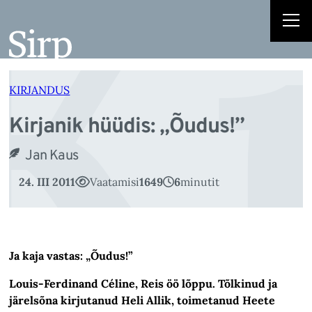
K
Liigu
sisu
juurde
KIRJANDUS
Kirjanik hüüdis: „Õudus!”
Jan Kaus
24. III 2011
Vaatamisi
1649
6
minutit
Ja kaja vastas: „Õudus!”
Louis-Ferdinand Céline, Reis öö lõppu. Tõlkinud ja
järelsõna kirjutanud Heli Allik, toimetanud Heete