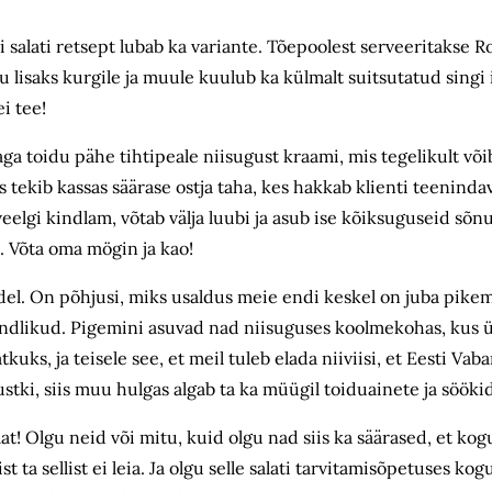
salati retsept lubab ka variante. Tõepoolest serveeritakse Ro
u lisaks kurgile ja muule kuulub ka külmalt suitsutatud singi
i tee!
a toidu pähe tihtipeale niisugust kraami, mis tegelikult võib 
 tekib kassas säärase ostja taha, kes hakkab klienti teenindav
veelgi kindlam, võtab välja luubi ja asub ise kõiksuguseid sõnu
. Võta oma mögin ja kao!
el. On põhjusi, miks usaldus meie endi keskel on juba pikema
ondlikud. Pigemini asuvad nad niisuguses koolmekohas, kus ü
ks, ja teisele see, et meil tuleb elada niiviisi, et Eesti Vaba
stki, siis muu hulgas algab ta ka müügil toiduainete ja söök
t! Olgu neid või mitu, kuid olgu nad siis ka säärased, et kog
ta sellist ei leia. Ja olgu selle salati tarvitamisõpetuses kog