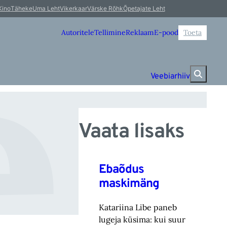
l
Kino
Täheke
Uma Leht
Vikerkaar
Värske Rõhk
Õpetajate Leht
Autoritele
Tellimine
Reklaam
E-pood
Toeta
Veebiarhiiv
Vaata lisaks
Ebaõdus
maskimäng
Katariina Libe paneb
lugeja küsima: kui suur