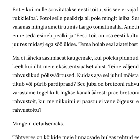
Ent – kui mulle soovitatakse eesti toitu, siis see ei vaja 
rukkileiba”. Fotol selle pealkirja all pole mingit leiba.
valamas mingis ametiruumis Largo tomatimahla. Ametiru
enne teda esineb pealkirja “Eesti toit on osa eesti kult
juures midagi ega söö üldse. Tema hoiab seal aiateibast
Ma ei läheks aasimisest kaugemale, kui poleks pidanud 
keelt kui üht meie eksistentsiaalset alust. Teine välj
rahvuslikud põlisväärtused. Kuidas aga sel juhul mõista
tikub või pürib pardipraad? See juba on bretooni rahvust
varastame tegelikult Inglise kanali äärest: prae bretoon
rahvustoit, kui me niikuinii ei paastu ei vene õigeusu
rahvustoitu?
Mingem detailsemaks.
Tähtveres on kõikide meie linnaosade hulgas tehtud eest