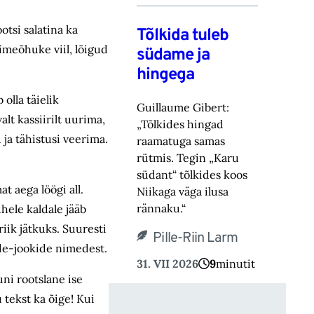
otsi salatina ka
Tõlkida tuleb
 imeõhuke viil, lõigud
südame ja
hingega
olla täielik
Guillaume Gibert:
alt kassiirilt uurima,
„Tõlkides hingad
 ja tähistusi veerima.
raamatuga samas
rütmis. Tegin „Karu
südant“ tõlkides koos
t aega löögi all.
Niikaga väga ilusa
rännaku.“
hele kaldale jääb
riik jätkuks. Suuresti
Pille-Riin Larm
ide-jookide nimedest.
31. VII 2026
9
minutit
uni rootslane ise
u tekst ka õige! Kui