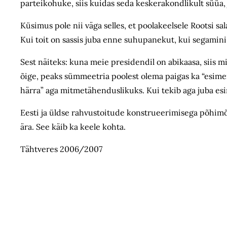
parteikohuke, siis kuidas seda keskerakondlikult süüa, j
Küsimus pole nii väga selles, et poolakeelsele Rootsi sa
Kui toit on sassis juba enne suhupanekut, kui segamini
Sest näiteks: kuna meie presidendil on abikaasa, siis mil
õige, peaks sümmeetria poolest olema paigas ka “esime
härra” aga mitmetähenduslikuks. Kui tekib aga juba esi
Eesti ja üldse rahvustoitude konstrueerimisega põhim
ära. See käib ka keele kohta.
Tähtveres 2006/2007