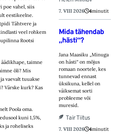
Helen Mikkov
 poe vahel, siis
7. VIII 2026
4
minutit
ult eestikeelne.
tpidi Tähtvere ja
Mida tähendab
kindlasti veel rohkem
„hästi“?
Supilinna Rootsi
Jana Maasiku „Minuga
on hästi“ on mõjus
i, äädikhape, taimne
romaan noortele, kes
aimne õli? Mis
tunnevad ennast
ja vaevalt tuuakse
üksikuna, ‎kellel on
gi? Värske kurk? Kas
väiksemat sorti
probleeme või
muresid.‎
melt Poola oma.
Tair Tiitus
keedusool kuni 1,5%,
ks ja roheliseks
7. VIII 2026
4
minutit