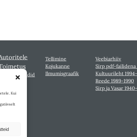
Autoritele
Tellimine
Veebiarhiiv
Toimetus
Kojukanne
Sirp pdf-failidena
Ilmumisgraafik
Kultuurileht 1994
Sirbi laureaadid
Reede 1989-1990
Sirp ja Vasar 1940
etele. Kui
gatiivselt
tteid