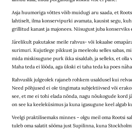
Asja huumoriga võttes võib muidugi aru saada, et Rootsi 
lahtiselt, ilma konservipurki avamata, kausist segu, kuh
grillitud kanast ja majonees. Niisugust juba konserviks e
Järelikult pakutakse meile rahvus- või lokaalse omapärag
surimuri. Kujutlege pikkust ja meeleolu selles sabas, mis
mida miskisugune purk ikka sisaldab, ja selleks, et olla 
Maha teda ei lööda, aga ükski ei taha teda ka poes näha
Rahvuslik julgeolek rajaneb rohkem usaldusel kui relvad
Need põhjused ei ole tingimata subjektiivsed või erak
see, et me ei tohi elada nõnda, nagu nõukogude kord jätku
on see ka keeleküsimus ja kuna igasugune keel algab ku
Veelgi praktilisemaks minnes – olgu meil oma Rootsi sala
tuleb oma salatit sööma just Supilinna, kuna Stockholmist 