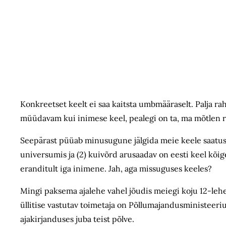
Konkreetset keelt ei saa kaitsta umbmääraselt. Palja ra
müüdavam kui inimese keel, pealegi on ta, ma mõtlen r
Seepärast püüab minusugune jälgida meie keele saatuses
universumis ja (2) kuivõrd arusaadav on eesti keel kõi
eranditult iga inimene. Jah, aga missuguses keeles?
Mingi paksema ajalehe vahel jõudis meiegi koju 12-lehekü
üllitise vastutav toimetaja on Põllumajandusministeer
ajakirjanduses juba teist põlve.