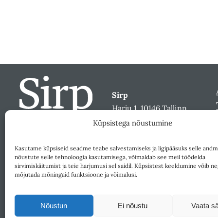
Sirp
Harju 1, 10146 Tallinn
sirp@sirp.ee
Küpsistega nõustumine
Facebook
Toeta
Kasutame küpsiseid seadme teabe salvestamiseks ja ligipääsuks selle andm
nõustute selle tehnoloogia kasutamisega, võimaldab see meil töödelda
sirvimiskäitumist ja teie harjumusi sel saidil. Küpsistest keeldumine võib ne
mõjutada mõningaid funktsioone ja võimalusi.
Nõustun
Ei nõustu
Vaata sä
Väljaandja SA Kultuurileht