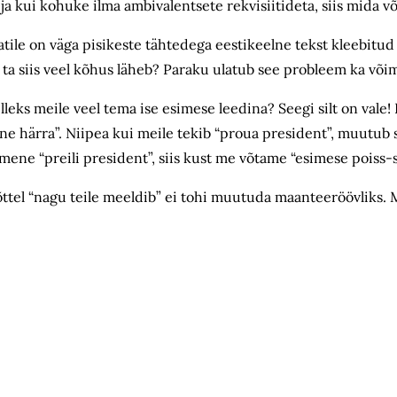
a kui kohuke ilma ambivalentsete rekvisiitideta, siis mida võ
latile on väga pisikeste tähtedega eestikeelne tekst kleebitud
 ta siis veel kõhus läheb? Paraku ulatub see probleem ka võim
leks meile veel tema ise esimese leedina? Seegi silt on vale! K
ne härra”. Niipea kui meile tekib “proua president”, muutub
mene “preili president”, siis kust me võtame “esimese poiss-
õttel “nagu teile meeldib” ei tohi muutuda maanteeröövliks