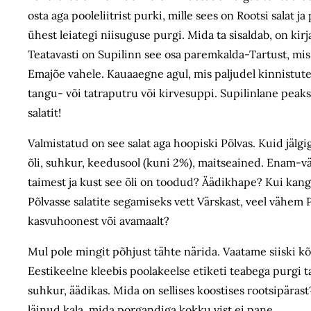
osta aga pooleliitrist purki, mille sees on Rootsi salat 
ühest leiategi niisuguse purgi. Mida ta sisaldab, on kirj
Teatavasti on Supilinn see osa paremkalda-Tartust, mis j
Emajõe vahele. Kauaaegne agul, mis paljudel kinnistutel
tangu- või tatraputru või kirvesuppi. Supilinlane peak
salatit!
Valmistatud on see salat aga hoopiski Põlvas. Kuid jälgig
õli, suhkur, keedusool (kuni 2%), maitseained. Enam-vä
taimest ja kust see õli on toodud? Äädikhape? Kui kang
Põlvasse salatite segamiseks vett Värskast, veel vähem P
kasvuhoonest või avamaalt?
Mul pole mingit põhjust tähte närida. Vaatame siiski kõ
Eestikeelne kleebis poolakeelse etiketi teabega purgi tag
suhkur, äädikas. Mida on sellises koostises rootsipärast?
läinud kala, mida porgandiga kokku vist ei pane.