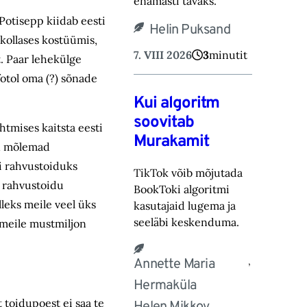
ena‎masti tavaks.‎
e Potisepp kiidab eesti
Helin Puksand
nkollases kostüümis,
7. VIII 2026
3
minutit
. Paar lehekülge
fotol oma (?) sõnade
Kui algoritm
soovitab
tmises kaitsta eesti
Murakamit
on mõlemad
ti rahvustoiduks
TikTok võib mõjutada
e rahvustoidu
BookToki algoritmi
lleks meile veel üks
kasutajaid lugema ja
seeläbi keskenduma.‎
 meile mustmiljon
,
Annette Maria
Hermaküla
 toidupoest ei saa te