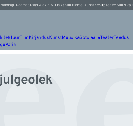
ee
Loomingu Raamatukogu
Ajakiri Muusika
Müürileht
e-Kunst.ee
Sirp
Teater.Muusika.
hitektuur
Film
Kirjandus
Kunst
Muusika
Sotsiaalia
Teater
Teadus
ugu
Varia
 julgeolek