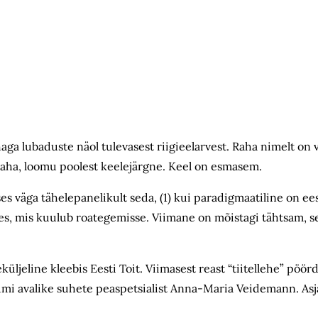
haga lubaduste näol tulevasest riigieelarvest. Raha nimelt on
aha, loomu poolest keelejärgne. Keel on esmasem.
 väga tähelepanelikult seda, (1) kui paradigmaatiline on ees
ges, mis kuulub roategemisse. Viimane on mõistagi tähtsam, s
ljeline kleebis Eesti Toit. Viimasest reast “tiitellehe” pöörde
iumi avalike suhete peaspetsialist Anna-Maria Veidemann. As