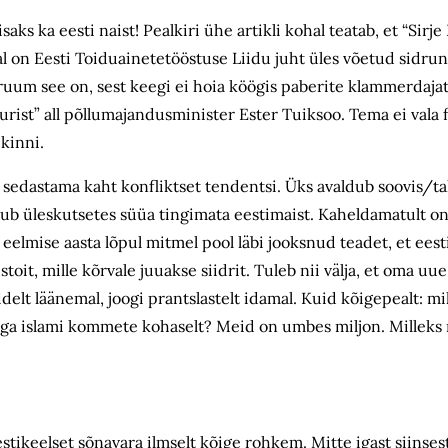
lisaks ka eesti naist! Pealkiri ühe artikli kohal teatab, et “Sirj
 Seal on Eesti Toiduainetetööstuse Liidu juht üles võetud sidru
um see on, sest keegi ei hoia köögis paberite klammerdajat
uurist” all põllumajandusminister Ester Tuiksoo. Tema ei vala 
 kinni.
sedastama kaht konfliktset tendentsi. Üks avaldub soovis/tah
endub üleskutsetes süüa tingimata eestimaist. Kaheldamatult 
 eelmise aasta lõpul mitmel pool läbi jooksnud teadet, et ees
oit, mille kõrvale juuakse siidrit. Tuleb nii välja, et oma uu
idelt läänemal, joogi prantslastelt idamal. Kuid kõigepealt: mi
 ega islami kommete kohaselt? Meid on umbes miljon. Milleks
ikeelset sõnavara ilmselt kõige rohkem. Mitte igast siinsest