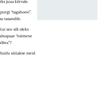
iks juua kõrvale.
 purgi “tagahoovi”.
u tasandile.
ui see silt oleks
 sõnapaar “esimene
sõbra”?
. Muidu süüakse meid