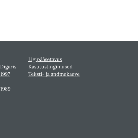
Ligipääsetavus
 Digaris
Kasutustingimused
-1997
Teksti- ja andmekaeve
-1989