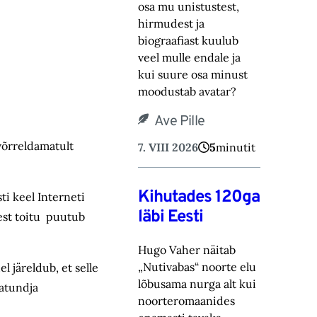
osa mu unistustest,
hirmudest ja
biograafiast ‎kuulub
veel mulle endale ja
kui suure osa minust
moodustab avatar? ‎
Ave Pille
 võrreldamatult
7. VIII 2026
5
minutit
Kihutades 120ga
ti keel Interneti
läbi Eesti
est toitu puutub
Hugo Vaher näitab
„Nutivabas“ noorte elu
l järeldub, et selle
lõbusama nurga alt kui
jatundja
noorteromaanides