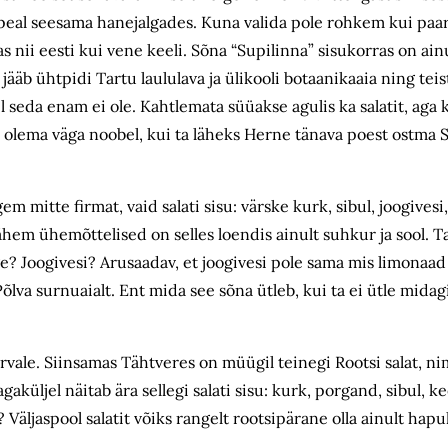
ja peal seesama hanejalgades. Kuna valida pole rohkem kui paari
as nii eesti kui vene keeli. Sõna “Supilinna” sisukorras on ain
ääb ühtpidi Tartu laululava ja ülikooli botaanikaaia ning teis
 seda enam ei ole. Kahtlemata süüakse agulis ka salatit, aga 
s olema väga noobel, kui ta läheks Herne tänava poest ostma 
em mitte firmat, vaid salati sisu: värske kurk, sibul, joogives
hem ühemõttelised on selles loendis ainult suhkur ja sool. T
e? Joogivesi? Arusaadav, et joogivesi pole sama mis limonaad 
õlva surnuaialt. Ent mida see sõna ütleb, kui ta ei ütle mida
rvale. Siinsamas Tähtveres on müügil teinegi Rootsi salat, ni
aküljel näitab ära sellegi salati sisu: kurk, porgand, sibul, 
 Väljaspool salatit võiks rangelt rootsipärane olla ainult hapu