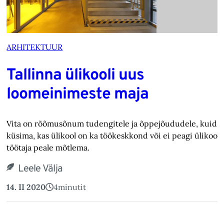
ARHITEKTUUR
Tallinna ülikooli uus
loomeinimeste maja
Vita on rõõmusõnum tudengitele ja õppejõududele, kuid 
küsima, kas ülikool on ka töökeskkond või ei peagi ülikooli
töötaja peale mõtlema.
Leele Välja
14. II 2020
4
minutit