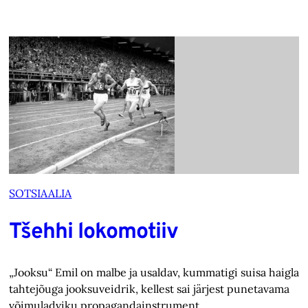
SOTSIAALIA
Tšehhi lokomotiiv
„Jooksu“ Emil on malbe ja usaldav, kummatigi suisa haiglas
tahtejõuga jooksuveidrik, kellest sai järjest punetavama
võimuladviku propagandainstrument.