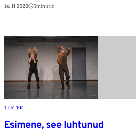
14. II 2020
5
minutit
TEATER
Esimene, see luhtunud