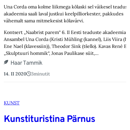
Una Corda oma kolme liikmega kõlaski sel väikesel teadust
akadeemia saali laval justkui keelpilliorkester, pakkudes
vähemalt sama mitmekesist kõlavärvi.
Kontsert „Naabrist parem“ 6. II Eesti teaduste akadeemia sa
Ansambel Una Corda (Kristi Mühling (kannel), Liis Viira (ha
Ene Nael (klavessiin)), Theodor Sink (tšello). Kavas René E
„Skulptuuri hommik“, Jonas Paulikase süit,…
Haar Tammik
14. II 2020
3
minutit
KUNST
Kunstituristina Pärnus