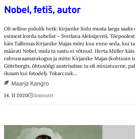
Nobel, fetiš, autor
Oli selline pidulik hetk: kirjanike liidu musta laega saalis e
esimest korda nobelist – Svetlana Aleksijevitš. Tõepoolest. 
käis Tallinnas Kirjanike Majas mõni kuu enne seda, kui tall
määrati Nobel, mida ta vastu ei võtnud. Herta Müller käis
rahvus­raamatukogus ja mitte Kirjanike Majas (kohtusin t
Göteborgis, õhtusöögi austrisabas: ta oli miniatuurne, palj
ilusam kui fotodel). Tokarczuk…
Maarja Kangro
14. II 2020
3
minutit