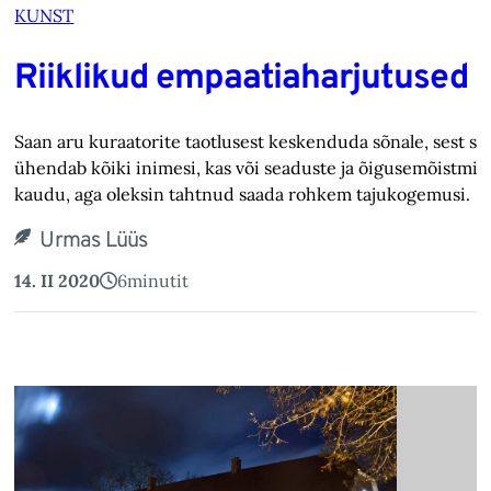
KUNST
Riiklikud empaatiaharjutused
Saan aru kuraatorite taotlusest keskenduda sõnale, sest sõ
ühendab kõiki inimesi, kas või seaduste ja õigusemõistmis
kaudu, aga oleksin tahtnud saada rohkem tajukogemusi.
Urmas Lüüs
14. II 2020
6
minutit