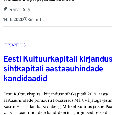
Raivo Alla
14. II 2020
8
minutit
KIRJANDUS
Eesti Kultuurkapitali kirjandus
sihtkapitali aastaauhindade
kandidaadid
Eesti Kultuurkapitali kirjanduse sihtkapitali 2019. aasta
aastaauhindade põhižürii koosseisus Märt Väljataga (esime
Katrin Hallas, Janika Kronberg, Mihkel Kunnus ja Ene Paav
valis aastaauhindadele kandideerima järgmised teosed.