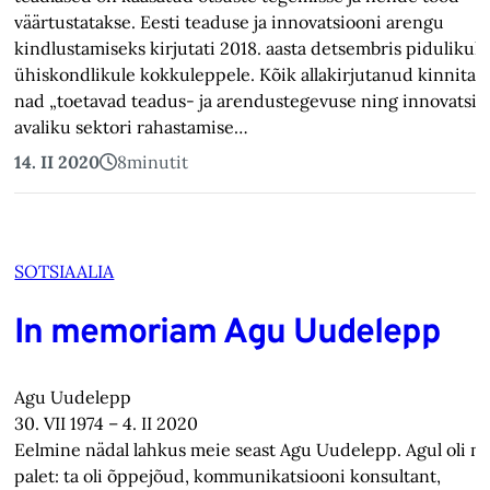
väärtustatakse. Eesti teaduse ja innovatsiooni arengu
kindlustamiseks kirjutati 2018. aasta detsembris pidulikult 
ühiskondlikule kokkuleppele. Kõik allakirjutanud kinnitasi
nad „toetavad teadus- ja arendustegevuse ning innovatsio
avaliku sektori rahastamise…
14. II 2020
8
minutit
SOTSIAALIA
In memoriam Agu Uudelepp
Agu Uudelepp
30. VII 1974 – 4. II 2020
Eelmine nädal lahkus meie seast Agu Uudelepp. Agul oli m
palet: ta oli õppejõud, kommunikatsiooni konsultant,