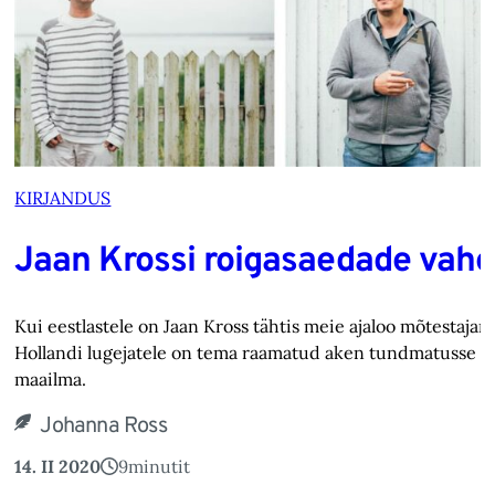
KIRJANDUS
Jaan Krossi roigasaedade vahe
Kui eestlastele on Jaan Kross tähtis meie ajaloo mõtestajana,
Hollandi lugejatele on tema raamatud aken tundmatusse
maailma.
Johanna Ross
14. II 2020
9
minutit