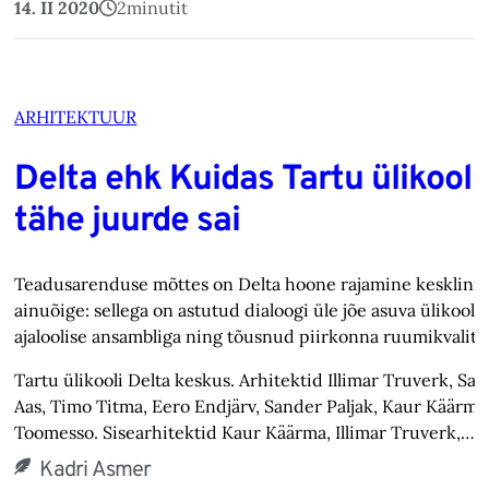
14. II 2020
2
minutit
ARHITEKTUUR
Delta ehk Kuidas Tartu ülikool
tähe juurde sai
Teadusarenduse mõttes on Delta hoone rajamine kesklinn
ainuõige: sellega on astutud dialoogi üle jõe asuva ülikooli
ajaloolise ansambliga ning tõusnud piirkonna ruumikvalite
Tartu ülikooli Delta keskus. Arhitektid Illimar Truverk, Sa
Aas, Timo Titma, Eero Endjärv, Sander Paljak, Kaur Käärma
Toomesso. Sisearhitektid Kaur Käärma, Illimar Truverk,…
Kadri Asmer