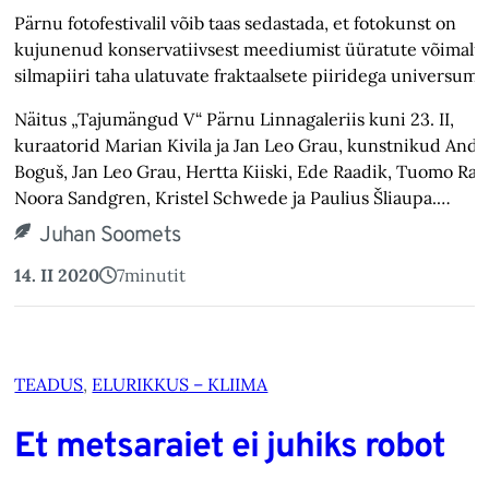
Pärnu fotofestivalil võib taas sedastada, et fotokunst on
kujunenud konservatiivsest meediumist üüratute võimalu
silmapiiri taha ulatuvate fraktaalsete piiridega universumi
Näitus „Tajumängud V“ Pärnu Linnagaleriis kuni 23. II,
kuraatorid Marian Kivila ja Jan Leo Grau, kunstnikud Andr
Boguš, Jan Leo Grau, Hertta Kiiski, Ede Raadik, Tuomo Rain
Noora Sandgren, Kristel Schwede ja Paulius Šliaupa.…
Juhan Soomets
14. II 2020
7
minutit
TEADUS
, 
ELURIKKUS – KLIIMA
Et metsaraiet ei juhiks robot