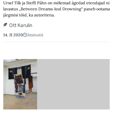
Ursel Tilk ja Steffi Pähn on mõlemad ägedad etendajad nin
lavastus „Between Dreams And Drowning“ paneb ootama 
järgmisi töid, ka autoritena.
Ott Karulin
14. II 2020
3
minutit