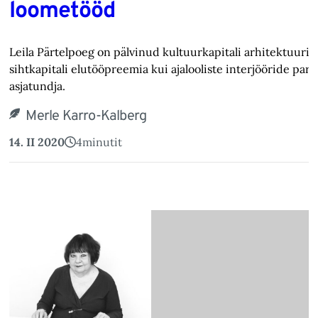
loometööd
Leila Pärtelpoeg on pälvinud kultuurkapitali arhitektuuri
sihtkapitali elutööpreemia kui ajalooliste interjööride par
asjatundja.
Merle Karro-Kalberg
14. II 2020
4
minutit