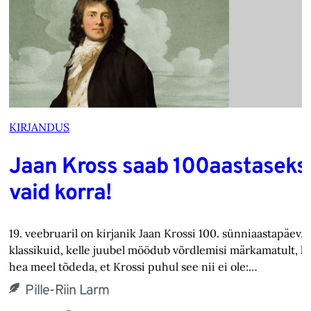
KIRJANDUS
Jaan Kross saab 100aastaseks
vaid korra!
19. veebruaril on kirjanik Jaan Krossi 100. sünniaastapäev.
klassikuid, kelle juubel möödub võrdlemisi märkamatult, k
hea meel tõdeda, et Krossi puhul see nii ei ole:…
Pille-Riin Larm