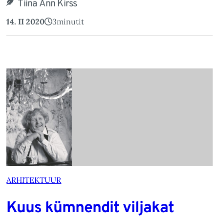
Tiina Ann Kirss
14. II 2020
3
minutit
ARHITEKTUUR
Kuus kümnendit viljakat