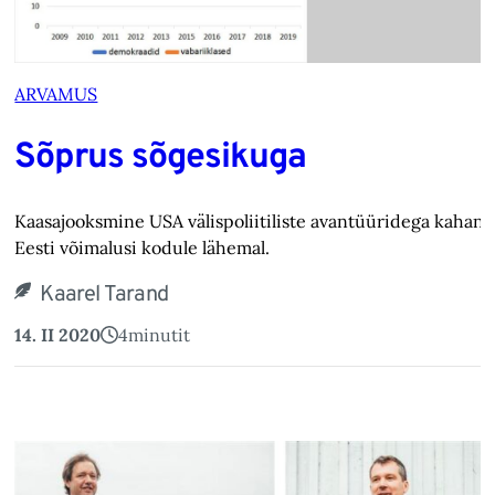
ARVAMUS
Sõprus sõgesikuga
Kaasajooksmine USA välispoliitiliste avantüüridega kahan
Eesti võimalusi kodule lähemal.
Kaarel Tarand
14. II 2020
4
minutit