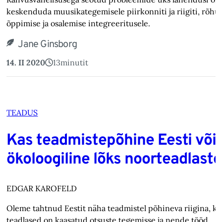
keskenduda muusikategemisele piirkonniti ja riigiti, rõhu
õppimise ja osalemise integreeritusele.
Jane Ginsborg
14. II 2020
13
minutit
TEADUS
Kas teadmistepõhine Eesti või
ökoloogiline lõks noorteadlaste
EDGAR KAROFELD
Oleme tahtnud Eestit näha teadmistel põhineva riigina, ku
teadlased on kaasatud otsuste tegemisse ja nende tööd