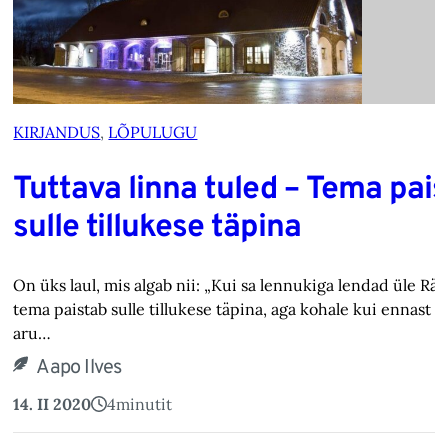
KIRJANDUS
, 
LÕPULUGU
Tuttava linna tuled – Tema pai
sulle tillukese täpina
On üks laul, mis algab nii: „Kui sa lennukiga lendad üle Räp
tema paistab sulle tillukese täpina, aga kohale kui ennast v
aru…
Aapo Ilves
14. II 2020
4
minutit