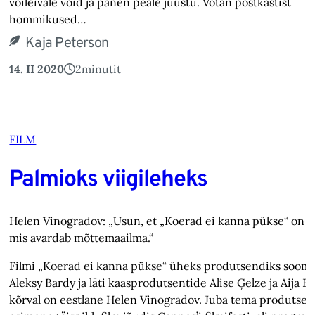
võileivale võid ja panen peale juustu. Võtan postkastist
hommikused…
Kaja Peterson
14. II 2020
2
minutit
FILM
Palmioks viigileheks
Helen Vinogradov: „Usun, et „Koerad ei kanna pükse“ on fi
mis avardab mõttemaailma.“
Filmi „Koerad ei kanna pükse“ üheks produtsendiks sooml
Aleksy Bardy ja läti kaasprodutsentide Alise Ģelze ja Aija B
kõrval on eestlane Helen Vinogradov. Juba tema produtsee