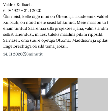
Valdek Kulbach
6. IV 1927 – 31. I 2020
Üks neist, kelle õige nimi on Ühendaja, akadeemik Valdek
Kulbach, on nüüd meie seast lahkunud. Meie maal on ta k
enam tuntud Saaremaa silla projekteerijana, valmis andma
sellist lahendust, millest tuleks maailma pikim rippsild.
Sarnaselt oma suure õpetaja Ottomar Maddisoni ja õpilase 
Engelbrechtiga oli sild tema jaoks…
14. II 2020
3
minutit