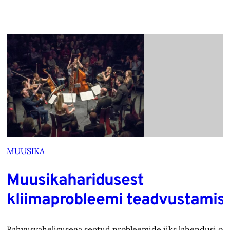
MUUSIKA
Muusikaharidusest
kliimaprobleemi teadvustamis
Rahvusvahelisusega seotud probleemide üks lahendusi on