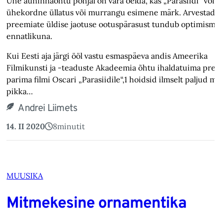
Ühe auhinnaõhtu põhjal on vara öelda, kas „Parasiidi“ võit 
ühekordne üllatus või murrangu esimene märk. Arvestade
preemiate üldise jaotuse ootuspärasust tundub optimism
ennatlikuna.
Kui Eesti aja järgi ööl vastu esmaspäeva andis Ameerika
Filmikunsti ja -teaduste Akadeemia õhtu ihaldatuima pree
parima filmi Oscari „Parasiidile“,1 hoidsid ilmselt paljud mi
pikka…
Andrei Liimets
14. II 2020
8
minutit
MUUSIKA
Mitmekesine ornamentika