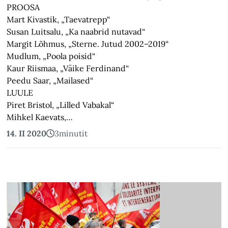
PROOSA
Mart Kivastik, „Taevatrepp“
Susan Luitsalu, „Ka naabrid nutavad“
Margit Lõhmus, „Sterne. Jutud 2002–2019“
Mudlum, „Poola poisid“
Kaur Riismaa, „Väike Ferdinand“
Peedu Saar, „Mailased“
LUULE
Piret Bristol, „Lilled Vabakal“
Mihkel Kaevats,…
14. II 2020
3
minutit