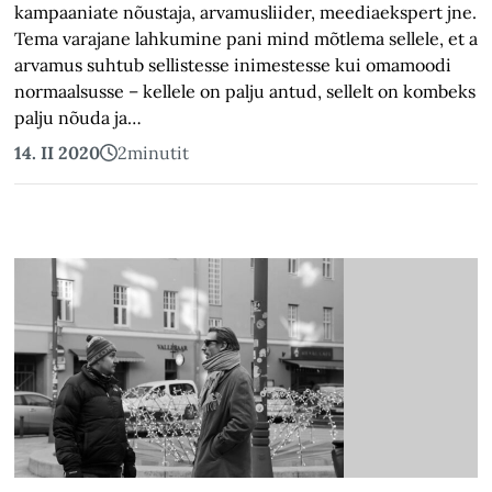
kampaaniate nõustaja, arvamusliider, meediaekspert jne.
Tema varajane lahkumine pani mind mõtlema sellele, et ava
arvamus suhtub sellistesse inimestesse kui omamoodi
normaalsusse – kellele on palju antud, sellelt on kombeks k
palju nõuda ja…
14. II 2020
2
minutit