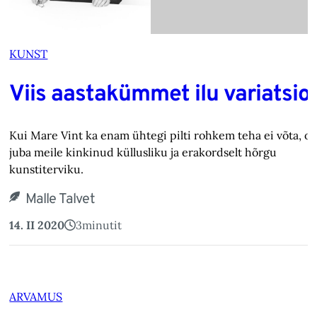
KUNST
Viis aastakümmet ilu variatsio
Kui Mare Vint ka enam ühtegi pilti rohkem teha ei võta, on
juba meile kinkinud küllusliku ja erakordselt hõrgu
kunstiterviku.
Malle Talvet
14. II 2020
3
minutit
ARVAMUS