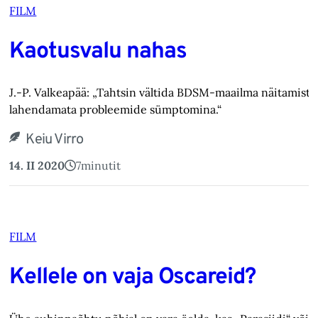
FILM
Kaotusvalu nahas
J.-P. Valkeapää: „Tahtsin vältida BDSM-maailma näitamist
lahendamata probleemide sümptomina.“
Keiu Virro
14. II 2020
7
minutit
FILM
Kellele on vaja Oscareid?