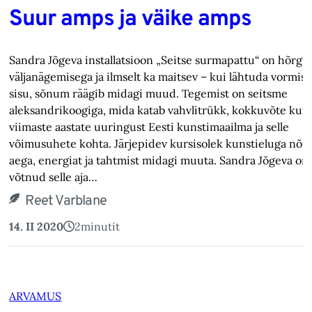
Suur amps ja väike amps
Sandra Jõgeva installatsioon „Seitse surmapattu“ on hõrgu
väljanägemisega ja ilmselt ka maitsev – kui lähtuda vormist,
sisu, sõnum räägib midagi muud. Tegemist on seitsme
aleksandrikoogiga, mida katab vahvlitrükk, kokkuvõte kun
viimaste aastate uuringust Eesti kunstimaailma ja selle
võimusuhete kohta. Järjepidev kursisolek kunstieluga nõu
aega, energiat ja tahtmist midagi muuta. Sandra Jõgeva on
võtnud selle aja…
Reet Varblane
14. II 2020
2
minutit
ARVAMUS