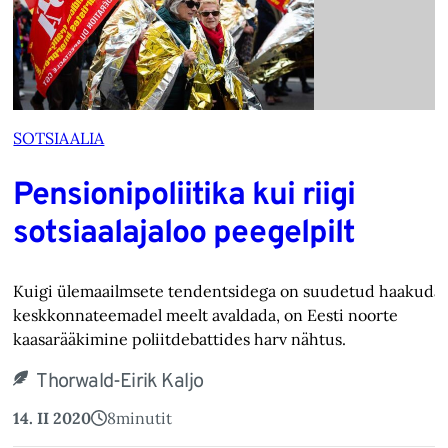
SOTSIAALIA
Pensionipoliitika kui riigi
sotsiaalajaloo peegelpilt
Kuigi ülemaailmsete tendentsidega on suudetud haakuda
keskkonnateemadel meelt avaldada, on Eesti noorte
kaasarääkimine poliitdebattides harv nähtus.
Thorwald-Eirik Kaljo
14. II 2020
8
minutit