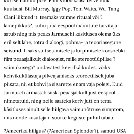
kui ise näinud pole. Filmis lööb kaasa terve hulk
kuulsusi: Bill Murray, Iggy Pop, Tom Waits, Wu-Tang
Clani liikmed jt, teemaks vaimne rituaal või ?
lainepikkus?, kuhu juba eespool mainitute tarvitaja
satub ning mis peaks Jarmuschi käsitluses olema üks
eriliselt lahe, totra dialoogi, pohma- ja teooriasegune
seisund. Lisaks suitsetamisele ja lürpimisele koosnebki
film peaasjalikult dialoogist, mille stereotüüpilise ?
vaimukusega? undavatest keerdkäikudest võiks
kohvikukülastaja pilveajamiseks teoreetiliselt juba
piisata, nii et kohvi ja sigarette enam vaja polegi. Kuid
Jarmusch armastab siiski peaasjalikult just eespool
nimetatuid, ning neile saateks keriv jutt on tema
käsitluses ainult selle hiilgava vaimunõtruse sümptom,
mis nende kasutajaid suurte koguste puhul tabab.
?Ameerika hiilgus? (?American Splendor?), samuti USA