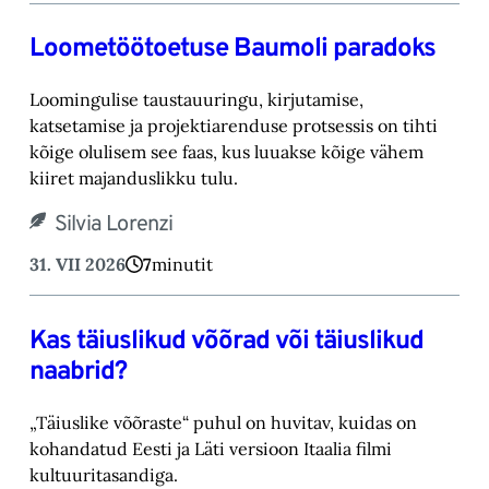
Loometöötoetuse Baumoli paradoks
Loomingulise taustauuringu, kirjutamise,
katsetamise ja projektiarenduse protsessis on tihti
kõige olulisem see faas, kus luuakse kõige vähem
kiiret majanduslikku tulu.
Silvia Lorenzi
31. VII 2026
7
minutit
Kas täiuslikud võõrad või täiuslikud
naabrid?
„Täiuslike võõraste“ puhul on huvitav, kuidas on
kohandatud Eesti ja Läti versioon Itaalia filmi
kultuuritasandiga.