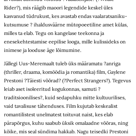
Rider?), mis räägib maoori legendide keskel üles
kasvanud tüdrukust, kes avastab endas vaalaratsaniku-
kutsumuse ? ihaldusväärne mütopoeetiline amet külas,
milles ta elab. Tegu on kangelase teekonna ja
enesekehtestamise eepilise looga, mille kulissideks on
inimese ja looduse äge lõimumine.
Jällegi Uus-Meremaalt tuleb üks määramatu ?anriga
(thriller, draama, komöödia ja romantika) film, Gaylene
Prestoni ?Täiesti võõrad? (?Perfect Strangers?). Tegevus
leiab aset isoleeritud kogukonnas, samuti ?
traditsioonilises?, kuid sedapuhku mitte kultuurilises,
vaid tavalisuse tähenduses. Film kujutab keskealist
romantilistest unelmatest toituvat naist, kes elab
pärapõrgus, kuhu saabub üksik omalaadne võõras, ning
kõike, mis seal sündima hakkab. Nagu teisedki Prestoni