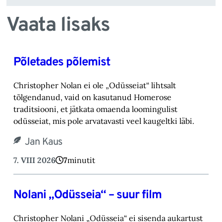
Vaata lisaks
Põletades põlemist
Christopher Nolan ei ole „Odüsseiat“ lihtsalt
tõlgendanud, vaid on kasutanud Homerose
tra‎ditsiooni, et jätkata omaenda loomingulist
odüsseiat, mis pole arvatavasti veel kaugeltki läbi.‎
Jan Kaus
7. VIII 2026
7
minutit
Nolani „Odüsseia“ – suur film
Christopher Nolani „Odüsseia“ ei sisenda aukartust