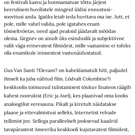
on festivali kasvu ja hoomamatuse tõttu järjest
keerulisem huvilistele mingeid üldisi ennustusi-
soovitusi anda. Igaüks leiab teda huvitava osa ise. Jutt, et
pole, mille vahel valida, pole igatahes enam
tõsiseltvõetav, need ajad peaksid jäädavalt möödas
olema. Järgnev on ainult üks esinduslik ja subjektiivne
valik väga erinevatest filmidest, mille vaatamine ei tohiks
olla enamikule inimestest vastunäidustatud.
Gus Van Santi ?Elevant? on kaheldamatult hitt, paljudel
ilmselt ka juba nähtud film. Lõdvalt Columbine?i
keskkoolis toimunud tulistamisest tõukuv linateos räägib
kahest noorukist (Eric ja Axel), kes plaanivad oma koolis
analoogilist veresauna. Pikalt ja kiretult näidatakse
plaane ja ettevalmistusi selleks, Internetist relvade
tellimist jne. Sellega paralleelselt jooksevad kaadrid
tavapärastest Ameerika keskkooli kujutavatest filmidest,