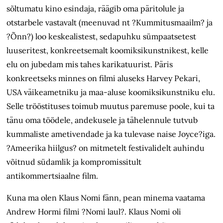
sõltumatu kino esindaja, räägib oma päritolule ja
otstarbele vastavalt (meenuvad nt ?Kummitusmaailm? ja
?Õnn?) loo keskealistest, sedapuhku sümpaatsetest
luuseritest, konkreetsemalt koomiksikunstnikest, kelle
elu on jubedam mis tahes karikatuurist. Päris
konkreetseks minnes on filmi aluseks Harvey Pekari,
USA väikeametniku ja maa-aluse koomiksikunstniku elu.
Selle trööstituses toimub muutus paremuse poole, kui ta
tänu oma töödele, andekusele ja tähelennule tutvub
kummaliste ametivendade ja ka tulevase naise Joyce?iga.
?Ameerika hiilgus? on mitmetelt festivalidelt auhindu
võitnud südamlik ja kompromissitult
antikommertsiaalne film.
Kuna ma olen Klaus Nomi fänn, pean minema vaatama
Andrew Hormi filmi ?Nomi laul?. Klaus Nomi oli