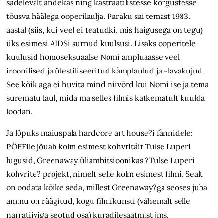
sädelevalt andekas ning kastraatilistesse kõrgustesse
tõusva häälega ooperilaulja. Paraku sai temast 1983.
aastal (siis, kui veel ei teatudki, mis haigusega on tegu)
üks esimesi AIDSi surnud kuulsusi. Lisaks ooperitele
kuulusid homoseksuaalse Nomi ampluaasse veel
iroonilised ja ülestiliseeritud kämplaulud ja -lavakujud.
See kõik aga ei huvita mind niivõrd kui Nomi ise ja tema
surematu laul, mida ma selles filmis katkematult kuulda
loodan.
Ja lõpuks maiuspala hardcore art house?i fännidele:
PÖFFile jõuab kolm esimest kohvritäit Tulse Luperi
lugusid, Greenaway üliambitsioonikas ?Tulse Luperi
kohvrite? projekt, nimelt selle kolm esimest filmi. Sealt
on oodata kõike seda, millest Greenaway?ga seoses juba
ammu on räägitud, kogu filmikunsti (vähemalt selle
narratiiviga seotud osa) kuradilesaatmist jms.