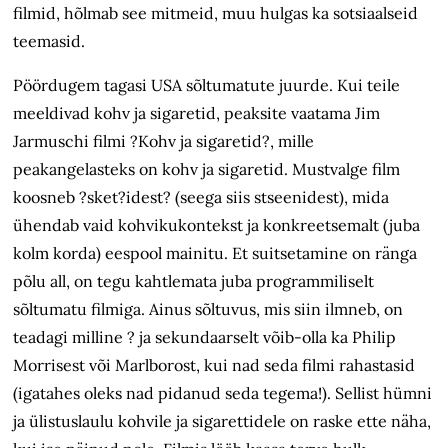
filmid, hõlmab see mitmeid, muu hulgas ka sotsiaalseid
teemasid.
Pöördugem tagasi USA sõltumatute juurde. Kui teile
meeldivad kohv ja sigaretid, peaksite vaatama Jim
Jarmuschi filmi ?Kohv ja sigaretid?, mille
peakangelasteks on kohv ja sigaretid. Mustvalge film
koosneb ?sket?idest? (seega siis stseenidest), mida
ühendab vaid kohvikukontekst ja konkreetsemalt (juba
kolm korda) eespool mainitu. Et suitsetamine on ränga
põlu all, on tegu kahtlemata juba programmiliselt
sõltumatu filmiga. Ainus sõltuvus, mis siin ilmneb, on
teadagi milline ? ja sekundaarselt võib-olla ka Philip
Morrisest või Marlborost, kui nad seda filmi rahastasid
(igatahes oleks nad pidanud seda tegema!). Sellist hümni
ja ülistuslaulu kohvile ja sigarettidele on raske ette näha,