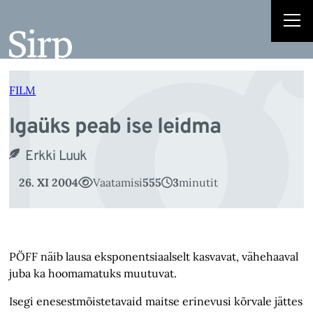
I
Liigu
sisu
juurde
FILM
Igaüks peab ise leidma
Erkki Luuk
26. XI 2004
Vaatamisi
555
3
minutit
PÖFF näib lausa eksponentsiaalselt kasvavat, vähehaaval
juba ka hoomamatuks muutuvat.
Isegi enesestmõistetavaid maitse erinevusi kõrvale jättes