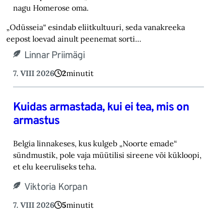
nagu Homerose oma.‎
„Odüsseia“ esindab eliitkultuuri, seda vanakreeka
eepost loevad ainult peenemat sorti…
Linnar Priimägi
7. VIII 2026
2
minutit
Kuidas armastada, kui ei tea, mis on
armastus
Belgia linnakeses, kus kulgeb „Noorte emade“
sündmustik, pole vaja müütilisi sireene või kük‎loopi,
et elu keeruliseks teha. ‎
Viktoria Korpan
7. VIII 2026
5
minutit