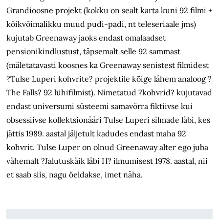
Grandioosne projekt (kokku on sealt karta kuni 92 filmi +
kõikvõimalikku muud pudi-padi, nt teleseriaale jms)
kujutab Greenaway jaoks endast omalaadset
pensionikindlustust, täpsemalt selle 92 sammast
(mäletatavasti koosnes ka Greenaway senistest filmidest
?Tulse Luperi kohvrite? projektile kõige lähem analoog ?
The Falls? 92 lühifilmist). Nimetatud ?kohvrid? kujutavad
endast universumi süsteemi samavõrra fiktiivse kui
obsessiivse kollektsionääri Tulse Luperi silmade läbi, kes
jättis 1989. aastal jäljetult kadudes endast maha 92
kohvrit. Tulse Luper on olnud Greenaway alter ego juba
vähemalt ?Jalutuskäik läbi H? ilmumisest 1978. aastal, nii
et saab siis, nagu öeldakse, imet näha.