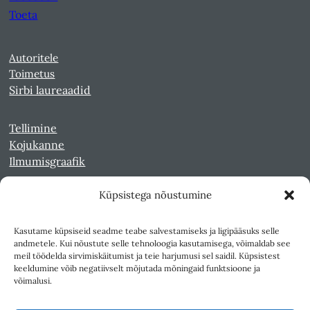
Toeta
Autoritele
Toimetus
Sirbi laureaadid
Tellimine
Kojukanne
Ilmumisgraafik
Küpsistega nõustumine
Veebiarhiiv
Sirp pdf-failidena Digaris
Kasutame küpsiseid seadme teabe salvestamiseks ja ligipääsuks selle
Kultuurileht 1994-1997
andmetele. Kui nõustute selle tehnoloogia kasutamisega, võimaldab see
Reede 1989-1990
meil töödelda sirvimiskäitumist ja teie harjumusi sel saidil. Küpsistest
Sirp ja Vasar 1940-1989
keeldumine võib negatiivselt mõjutada mõningaid funktsioone ja
võimalusi.
Ligipääsetavus