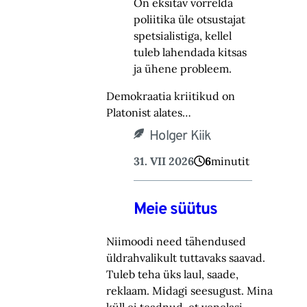
On eksitav võrrelda
poliitika üle otsustajat
spetsialistiga, kellel
tuleb lahendada kitsas
ja ühene probleem.
Demokraatia kriitikud on
Platonist alates…
Holger Kiik
31. VII 2026
6
minutit
Meie süütus
Niimoodi need tähendused
üldrahvalikult tuttavaks saavad.
Tuleb teha üks laul, saade,
reklaam. Midagi seesugust. Mina