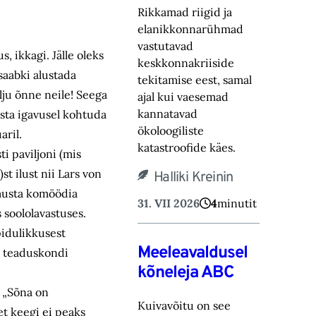
Rikkamad riigid ja
elanikkonnarühmad
vastutavad
, ikkagi. Jälle oleks
keskkonnakriiside
saabki alustada
tekitamise eest, samal
lju õnne neile! Seega
ajal kui vaesemad
kannatavad
asta igavusel kohtuda
ökoloogiliste
aril.
katastroofide käes.
ti paviljoni (mis
t ilust nii Lars von
Halliki Kreinin
 musta komöödia
31. VII 2026
4
minutit
 soololavastuses.
pidulikkusest
Meeleavaldusel
a teaduskondi
kõneleja ABC
. „Sõna on
Kuivavõitu on see
et keegi ei peaks