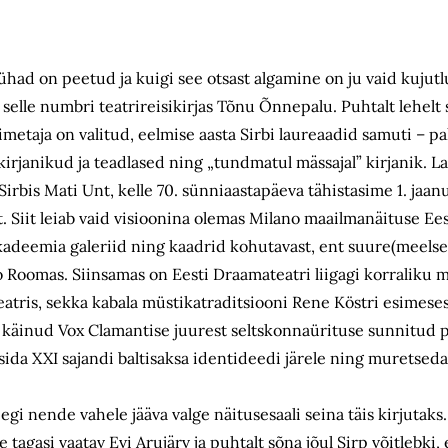
Pühad on peetud ja kuigi see otsast algamine on ju vaid kujutlus
 selle numbri teatrireisikirjas Tõnu Õnnepalu. Puhtalt lehelt 
imetaja on valitud, eelmise aasta Sirbi laureaadid samuti – pa
a)kirjanikud ja teadlased ning „tundmatul mässajal” kirjanik. L
Sirbis Mati Unt, kelle 70. sünniaastapäeva tähistasime 1. jaanu
t. Siit leiab vaid visioonina olemas Milano maailmanäituse Ees
akadeemia galeriid ning kaadrid kohutavast, ent suure(meelse)s
no Roomas. Siinsamas on Eesti Draamateatri liigagi korraliku
atris, sekka kabala müstikatraditsiooni Rene Köstri esimeses
i käinud Vox Clamantise juurest seltskonnaürituse sunnitud 
sida XXI sajandi baltisaksa identideedi järele ning muretsed
eegi nende vahele jääva valge näitusesaali seina täis kirjutaks
tagasi vaatav Evi Arujärv ja puhtalt sõna jõul Sirp võitlebki, 