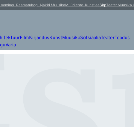
Es
Loomingu Raamatukogu
Ajakiri Muusika
Müürileht
e-Kunst.ee
Sirp
Teater.Muusika.
hitektuur
Film
Kirjandus
Kunst
Muusika
Sotsiaalia
Teater
Teadus
ugu
Varia