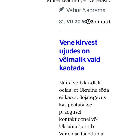
küll ei teadnud, et venelasi…
Vahur Aabrams
31. VII 2026
3
minutit
Vene kirvest
ujudes on
võimalik vaid
kaotada
Nüüd võib kindlalt
öelda, et Ukraina sõda
ei kaota. Sõjategevus
kas peatatakse
praegusel
kontaktjoonel või
Ukraina sunnib
Venemaa taanduma.