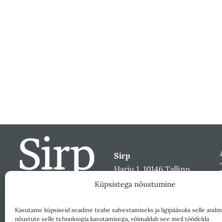
Sirp
Harju 1, 10146 Tallinn
sirp@sirp.ee
Küpsistega nõustumine
Facebook
Toeta
Kasutame küpsiseid seadme teabe salvestamiseks ja ligipääsuks selle andm
nõustute selle tehnoloogia kasutamisega, võimaldab see meil töödelda