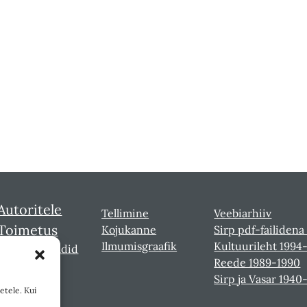
Autoritele
Tellimine
Veebiarhiiv
Toimetus
Kojukanne
Sirp pdf-failidena
Ilmumisgraafik
Kultuurileht 1994
Sirbi laureaadid
Reede 1989-1990
Sirp ja Vasar 1940
etele. Kui