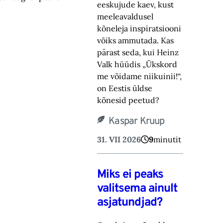
eeskujude kaev, kust
meeleavaldusel
kõneleja inspiratsiooni
võiks ammutada. Kas
pärast seda, kui Heinz
Valk hüüdis „Ükskord
me võidame niikuinii!“,
on Eestis üldse
kõnesid peetud?
Kaspar Kruup
31. VII 2026
9
minutit
Miks ei peaks
valitsema ainult
asjatundjad?