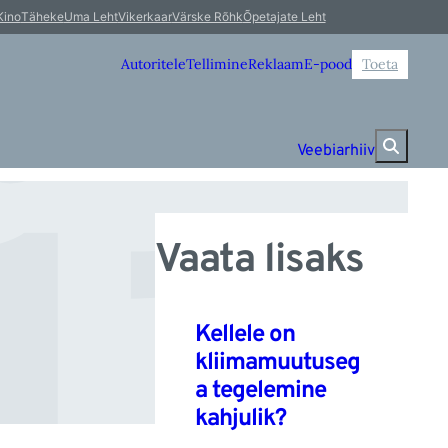
i
Kino
Täheke
Uma Leht
Vikerkaar
Värske Rõhk
Õpetajate Leht
Autoritele
Tellimine
Reklaam
E-pood
Toeta
Veebiarhiiv
Vaata lisaks
Kellele on
kliimamuutuseg
a tegelemine
kahjulik?