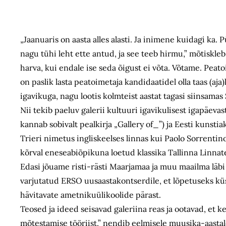
„Jaanuaris on aasta alles alasti. Ja inimene kuidagi ka. 
nagu tühi leht ette antud, ja see teeb hirmu,” mõtiskleb
harva, kui endale ise seda õigust ei võta. Võtame. Peato
on paslik lasta peatoimetaja kandidaatidel olla taas (aj
igavikuga, nagu lootis kolmteist aastat tagasi siinsamas 
Nii tekib paeluv galerii kultuuri igavikulisest igapäevas
kannab sobivalt pealkirja „Gallery of_”) ja Eesti kunsti
Trieri nimetus ingliskeelses linnas kui Paolo Sorrenti
kõrval eneseabiõpikuna loetud klassika Tallinna Linnate
Edasi jõuame risti-rästi Maarjamaa ja muu maailma läb
varjutatud ERSO uusaastakontserdile, et lõpetuseks kü
hävitavate ametnikuülikoolide pärast.
Teosed ja ideed seisavad galeriina reas ja ootavad, et k
mõtestamise tööriist,” nendib eelmisele muusika-aastale 