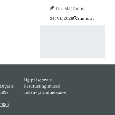
Ülo Mattheus
24. VII 2026
8
minutit
Ligipääsetavus
 Digaris
Kasutustingimused
-1997
Teksti- ja andmekaeve
-1989