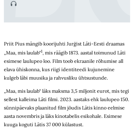
Priit Pius mängib koorijuhti Jurģist Läti-Eesti draamas
1
„Maa, mis laulab“
, mis räägib 1873. aastal toimunud Läti
esimese laulupeo loo. Film toob ekraanile rõhumise all
elava ühiskonna, kus riigi identiteedi kujunemine
kulgeb läbi muusika ja rahvusliku ühtsustunde.
„Maa, mis laulab“ läks maksma 3,5 miljonit eurot, mis tegi
sellest kalleima Läti filmi. 2023. aastaks ehk laulupeo 150.
sünnipäevaks plaanitud film jõudis Lätis kinno eelmise
aasta novembris ja läks kinotabelis esikohale. Esimese
kuuga koguti Lätis 37 000 külastust.