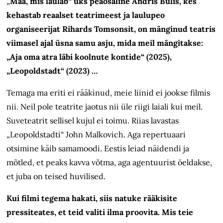
„
Maa, mis laulab“ üks peaosaline Andris Bulis, kes
kehastab reaalset teatrimeest ja laulupeo
organiseerijat Rihards Tomsonsit, on mänginud teatris
viimasel ajal üsna samu asju, mida meil mängitakse:
„Aja oma atra läbi koolnute kontide“ (2025),
„Leopoldstadt“ (2023) …
Temaga ma eriti ei rääkinud, meie liinid ei jookse filmis
nii. Neil pole teatrite jaotus nii üle riigi laiali kui meil.
Suveteatrit sellisel kujul ei toimu. Riias lavastas
„Leopoldstadti“ John Malkovich. Aga repertuaari
otsimine käib samamoodi. Eestis leiad näidendi ja
mõtled, et peaks kavva võtma, aga agentuurist öeldakse,
et juba on teised huvilised.
Kui filmi tegema hakati, siis natuke rääkisite
pressiteates, et teid valiti ilma proovita. Mis teie