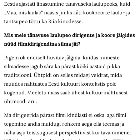
Eestis ajastati linastumine tänavuseks laulupeoks, kuid
„Maa, mis laulab“ naasis juulis Läti koolinoorte laulu- ja
tantsupeo tõttu ka Riia kinodesse.
Mis meie tänavuse laulupeo dirigente ja koore jälgides
nüüd filmi­dirigendina silma jäi?
Pigem oli endiselt huvitav jälgida, kuidas inimeste
silmadesse jagub sära ka pärast kõiki aastaid pikka
traditsiooni. Ühtpidi on selles midagi veidrat, mida
muudes nähtustes Eesti kultuuri kontekstis pole
kogenud. Meeletu mass saab ühest kultuurinähtusest
ühtmoodi aru.
Ma dirigeerida pärast filmi kindlasti ei oska, aga filmi
tegemine andis muidugi rohkem aega olla teemas ja
näha asju teistsugusest perspektiivist kui tavainimene.