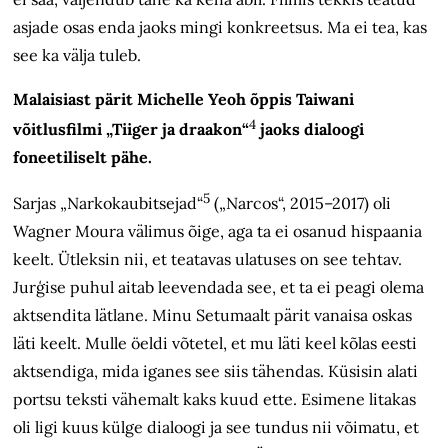
asjade osas enda jaoks mingi konkreetsus. Ma ei tea, kas
see ka välja tuleb.
Malaisiast pärit Michelle Yeoh õppis Taiwani
4
võitlusfilmi „Tiiger ja draakon“
jaoks dialoogi
foneetiliselt pähe.
5
Sarjas „Narkokaubitsejad“
(„Narcos“, 2015–2017) oli
Wagner Moura välimus õige, aga ta ei osanud hispaania
keelt. Ütleksin nii, et teatavas ulatuses on see tehtav.
Jurģise puhul aitab leevendada see, et ta ei peagi olema
aktsendita lätlane. Minu Setumaalt pärit vanaisa oskas
läti keelt. Mulle öeldi võtetel, et mu läti keel kõlas eesti
aktsendiga, mida iganes see siis tähendas. Küsisin alati
portsu teksti vähemalt kaks kuud ette. Esimene litakas
oli ligi kuus külge dialoogi ja see tundus nii võimatu, et