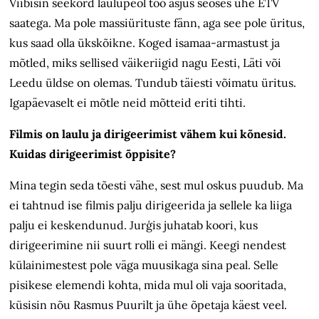
Viibisin seekord laulupeol töö asjus seoses ühe ETV
saatega. Ma pole massiürituste fänn, aga see pole üritus,
kus saad olla ükskõikne. Koged isamaa-armastust ja
mõtled, miks sellised väikeriigid nagu Eesti, Läti või
Leedu üldse on olemas. Tundub täiesti võimatu üritus.
Igapäevaselt ei mõtle neid mõtteid eriti tihti.
Filmis on laulu ja dirigeerimist vähem kui kõnesid.
Kuidas dirigeerimist õppisite?
Mina tegin seda tõesti vähe, sest mul oskus puudub. Ma
ei tahtnud ise filmis palju dirigeerida ja sellele ka liiga
palju ei keskendunud. Jurģis juhatab koori, kus
dirigeerimine nii suurt rolli ei mängi. Keegi nendest
külainimestest pole väga muusikaga sina peal. Selle
pisikese elemendi kohta, mida mul oli vaja sooritada,
küsisin nõu Rasmus Puurilt ja ühe õpetaja käest veel.