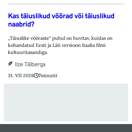
Kas täiuslikud võõrad või täiuslikud
naabrid?
„Täiuslike võõraste“ puhul on huvitav, kuidas on
kohandatud Eesti ja Läti versioon Itaalia filmi
kultuuritasandiga.
Ilze Tālberga
31. VII 2026
7
minutit