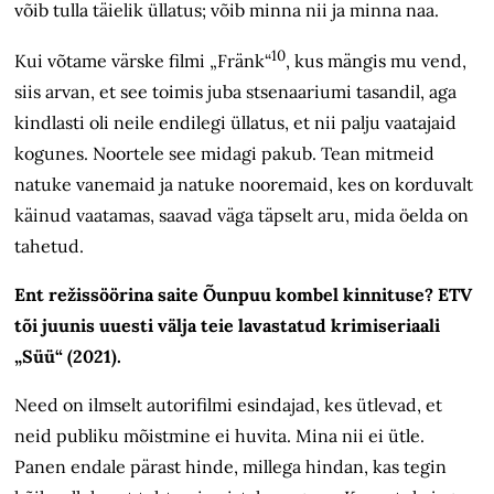
võib tulla täielik üllatus; võib minna nii ja minna naa.
10
Kui võtame värske filmi „Fränk“
, kus mängis mu vend,
siis arvan, et see toimis juba stsenaariumi tasandil, aga
kindlasti oli neile endilegi üllatus, et nii palju vaatajaid
kogunes. Noortele see midagi pakub. Tean mitmeid
natuke vanemaid ja natuke nooremaid, kes on korduvalt
käinud vaatamas, saavad väga täpselt aru, mida öelda on
tahetud.
Ent režissöörina saite Õunpuu kombel kinnituse? ETV
tõi juunis uuesti välja teie lavastatud krimiseriaali
„Süü“ (2021).
Need on ilmselt autorifilmi esindajad, kes ütlevad, et
neid publiku mõistmine ei huvita. Mina nii ei ütle.
Panen endale pärast hinde, millega hindan, kas tegin