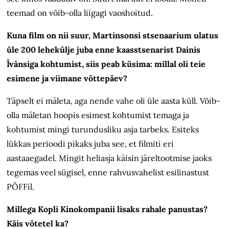
teemad on võib-olla liigagi vaoshoitud.
Kuna film on nii suur, Martinsonsi stsenaarium ulatus
üle 200 lehekülje juba enne kaasstsenarist Dainis
Īvānsiga kohtumist, siis peab küsima: millal oli teie
esimene ja viimane võttepäev?
Täpselt ei mäleta, aga nende vahe oli üle aasta küll. Võib-
olla mäletan hoopis esimest kohtumist temaga ja
kohtumist mingi turundusliku asja tarbeks. Esiteks
lükkas perioodi pikaks juba see, et filmiti eri
aastaaegadel. Mingit heliasja käisin järeltootmise jaoks
tegemas veel sügisel, enne rahvusvahelist esilinastust
PÖFFil.
Millega Kopli Kinokompanii lisaks rahale panustas?
Käis võtetel ka?