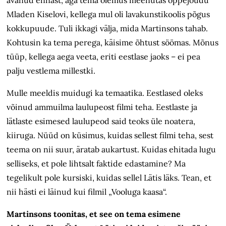
avanud ennast, aga tema olemus meenutas õppejõudu
Mladen Kiselovi, kellega mul oli lavakunsti­koolis põgus
kokkupuude. Tuli ikkagi välja, mida Martinsons tahab.
Kohtusin ka tema perega, käisime õhtust söömas. Mõnus
tüüp, kellega aega veeta, eriti eestlase jaoks – ei pea
palju vestlema millestki.
Mulle meeldis muidugi ka temaatika. Eestlased oleks
võinud ammuilma laulupeost filmi teha. Eestlaste ja
lätlaste esimesed laulupeod said teoks üle noatera,
kiiruga. Nüüd on küsimus, kuidas sellest filmi teha, sest
teema on nii suur, äratab aukartust. Kuidas ehitada lugu
selliseks, et pole lihtsalt faktide edastamine? Ma
tegelikult pole kursiski, kuidas sellel Lätis läks. Tean, et
nii hästi ei läinud kui filmil „Vooluga kaasa“.
Martinsons toonitas, et see on tema esimene