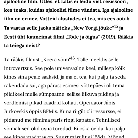
ajalooline film. Ütles, et Lätis ei leidu vist režissööri,
kes teaks, kuidas ajaloolisi filme vändata. Iga ajalooline
film on erinev. Võtteid alustades ei tea, mis ees ootab.
15
Ta vaatas selle jaoks näiteks „New Yorgi jõuke“
ja
Eesti üht kauneimat filmi „Tõde ja õigus“ (2019). Rääkis
ta teiega neist?
16
Ta rääkis filmist „Koera võim“
. Talle meeldis selle
introvertsus. See pole universaalne keel, millega kõik
kinos sina peale saaksid, ja ma ei tea, kui palju ta seda
rakendada sai, aga pärast esimesi võttepäevi oli tema
pildikeel mulle sümpaatne: sellise liikuva pildiga ja
võrdlemisi pikad kaadrid kohati. Operaator Jānis
Jurkovskis õppis BFMis. Kuna riigilt oli ressursse, ei
pidanud me filmima päris ringi kapates. Tehnilised
võimalused olid üsna toredad. Ei oska öelda, kui palju
see kinos vaadatav on. Suurt märulit ei lööda. Mõned