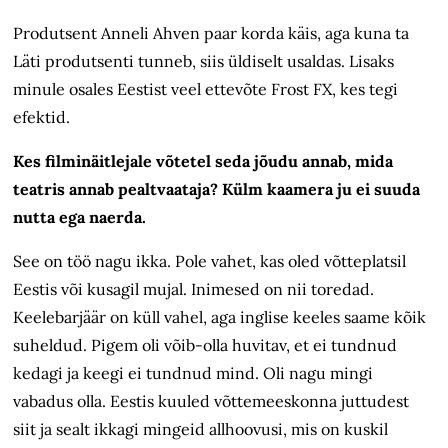
Produtsent Anneli Ahven paar korda käis, aga kuna ta
Läti produtsenti tunneb, siis üldiselt usaldas. Lisaks
minule osales Eestist veel ettevõte Frost FX, kes tegi
efektid.
Kes filminäitlejale võtetel seda jõudu annab, mida
teatris annab pealtvaataja? Külm kaamera ju ei suuda
nutta ega naerda.
See on töö nagu ikka. Pole vahet, kas oled võtteplatsil
Eestis või kusagil mujal. Inimesed on nii toredad.
Keelebarjäär on küll vahel, aga inglise keeles saame kõik
suheldud. Pigem oli võib-olla huvitav, et ei tundnud
kedagi ja keegi ei tundnud mind. Oli nagu mingi
vabadus olla. Eestis kuuled võttemeeskonna juttudest
siit ja sealt ikkagi mingeid allhoovusi, mis on kuskil