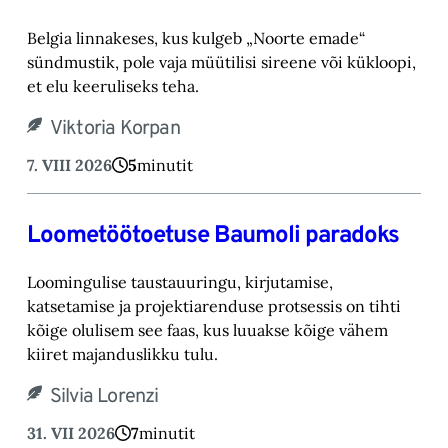
Belgia linnakeses, kus kulgeb „Noorte emade“
sündmustik, pole vaja müütilisi sireene või kük‎loopi,
et elu keeruliseks teha. ‎
Viktoria Korpan
7. VIII 2026
5
minutit
Loometöötoetuse Baumoli paradoks
Loomingulise taustauuringu, kirjutamise,
katsetamise ja projektiarenduse protsessis on tihti
kõige olulisem see faas, kus luuakse kõige vähem
kiiret majanduslikku tulu.
Silvia Lorenzi
31. VII 2026
7
minutit