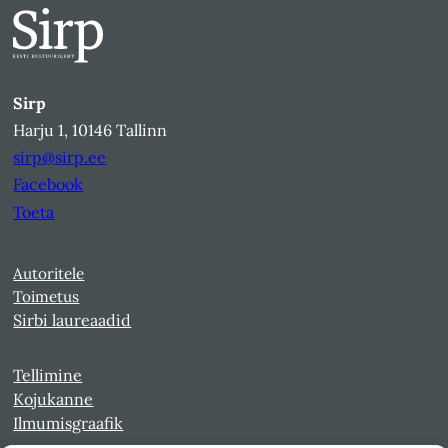
Sirp
Harju 1, 10146 Tallinn
sirp@sirp.ee
Facebook
Toeta
Autoritele
Toimetus
Sirbi laureaadid
Tellimine
Kojukanne
Ilmumisgraafik