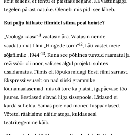
kõik selleks, et tehtu ei paistaks segane. Ka vastukajaga
tegelen pärast natuke. Oleneb, mis pidi see läheb.
Kui palju lätlaste filmidel silma peal hoiate?
11
„Vooluga kaasa“
vaatasin ära. Vaatasin nende
12
vaadatuimat filmi „Hingede torm“
, Läti vastet meie
13
sõjafilmile „1944“
. Kuna see põhines tuntud raamatul ja
režissöör oli noor, valitses algul projekti suhtes
usaldamatus. Filmis oli lõpuks midagi Eesti filmi sarnast.
Ekspressiivsuselt on nad siiski grammike
lõunamaalasemad, mis oli tore ka platsil, igapäevase töö
juures. Eestlased elavad liiga sissepoole. Lätlased ei
karda suhelda. Samas pole nad mõned hispaanlased.
Võtetel rääkisime näitlejatega, kuidas seal
teatritegemine käib.