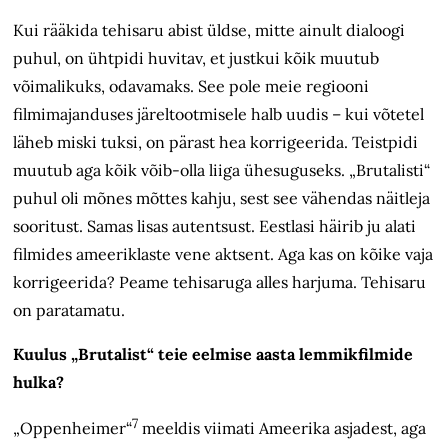
Kui rääkida tehisaru abist üldse, mitte ainult dialoogi
puhul, on ühtpidi huvitav, et justkui kõik muutub
võimalikuks, odavamaks. See pole meie regiooni
filmimajanduses järeltootmisele halb uudis – kui võtetel
läheb miski tuksi, on pärast hea korrigeerida. Teistpidi
muutub aga kõik võib-olla liiga ühesuguseks. „Brutalisti“
puhul oli mõnes mõttes kahju, sest see vähendas näitleja
sooritust. Samas lisas autentsust. Eestlasi häirib ju alati
filmides ameeriklaste vene aktsent. Aga kas on kõike vaja
korrigeerida? Peame tehisaruga alles harjuma. Tehisaru
on paratamatu.
Kuulus „Brutalist“ teie eelmise aasta lemmikfilmide
hulka?
7
„Oppenheimer“
meeldis viimati Ameerika asjadest, aga