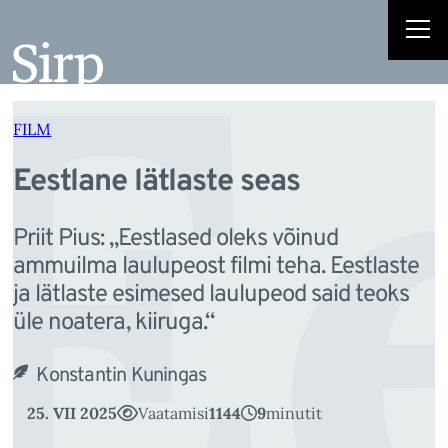
E
Liigu
sisu
juurde
FILM
Eestlane lätlaste seas
Priit Pius: „Eestlased oleks võinud
ammuilma laulupeost filmi teha. Eestlaste
ja lätlaste esimesed laulupeod said teoks
üle noatera, kiiruga.“
Konstantin Kuningas
25. VII 2025
Vaatamisi
1144
9
minutit