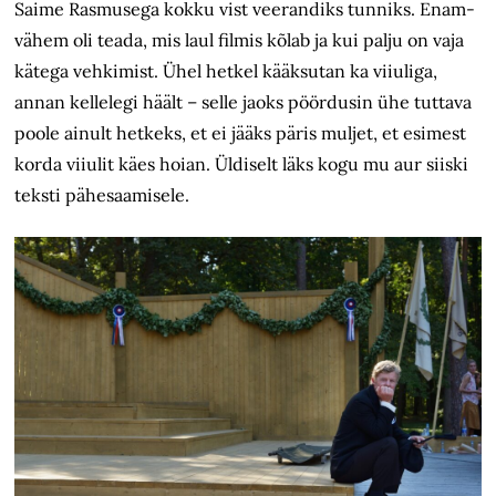
Saime Rasmusega kokku vist veerandiks tunniks. Enam-
vähem oli teada, mis laul filmis kõlab ja kui palju on vaja
kätega vehkimist. Ühel hetkel kääksutan ka viiuliga,
annan kellelegi häält – selle jaoks pöördusin ühe tuttava
poole ainult hetkeks, et ei jääks päris muljet, et esimest
korda viiulit käes hoian. Üldiselt läks kogu mu aur siiski
teksti pähesaamisele.