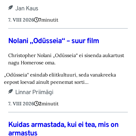
Jan Kaus
7. VIII 2026
7
minutit
Nolani „Odüsseia“ – suur film
Christopher Nolani „Odüsseia“ ei sisenda aukartust
nagu Homerose oma.‎
„Odüsseia“ esindab eliitkultuuri, seda vanakreeka
eepost loevad ainult peenemat sorti…
Linnar Priimägi
7. VIII 2026
2
minutit
Kuidas armastada, kui ei tea, mis on
armastus