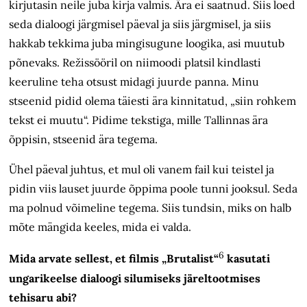
kirjutasin neile juba kirja valmis. Ära ei saatnud. Siis loed
seda dialoogi järgmisel päeval ja siis järgmisel, ja siis
hakkab tekkima juba mingisugune loogika, asi muutub
põnevaks. Režissööril on niimoodi platsil kindlasti
keeruline teha otsust midagi juurde panna. Minu
stseenid pidid olema täiesti ära kinnitatud, „siin rohkem
tekst ei muutu“. Pidime tekstiga, mille Tallinnas ära
õppisin, stseenid ära tegema.
Ühel päeval juhtus, et mul oli vanem fail kui teistel ja
pidin viis lauset juurde õppima poole tunni jooksul. Seda
ma polnud võimeline tegema. Siis tundsin, miks on halb
mõte mängida keeles, mida ei valda.
6
Mida arvate sellest, et filmis „Brutalist“
kasutati
ungarikeelse dialoogi silumiseks järeltootmises
tehisaru abi?