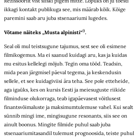
Režissöörilt vist siiski pigem mitte. Lõpuks on ju tõesti
ikkagi kontakt publikuga see, mis määrab kõik. Kõige
paremini saab aru juba stsenaariumi lugedes.
9
Võtame näiteks „Musta alpinisti“
.
Seal oli mul teistsugune tajumus, sest see oli esimene
filmikogemus. Ma ei saanud kuidagi aru, kas ja kuidas
mu esitus kellelegi mõjub. Tegin oma tööd. Teadsin,
mida pean järgmisel päeval tegema, ja keskendusin
sellele, et see kuidagiviisi ära teha. See pole etteheide,
aga igaüks, kes on kursis Eesti ja meiesuguste riikide
filminduse olukorraga, teab igapäevasest võitlusest
finantsvõimaluste ja maksimumtulemuse vahel. Kui sealt
sünnib mingi ime, mingisugune resonants, siis see on
ainult boonus. Mingite filmide puhul saab juba
stsenaariumitasandil tulemust prognoosida, teiste puhul