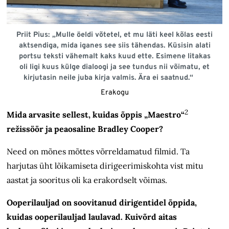
Priit Pius: „Mulle öeldi võtetel, et mu läti keel kõlas eesti
aktsendiga, mida iganes see siis tähendas. Küsisin alati
portsu teksti vähemalt kaks kuud ette. Esimene litakas
oli ligi kuus külge dialoogi ja see tundus nii võimatu, et
kirjutasin neile juba kirja valmis. Ära ei saatnud.“
Erakogu
2
Mida arvasite sellest, kuidas õppis „Maestro“
režissöör ja peaosaline Bradley Cooper?
Need on mõnes mõttes võrreldamatud filmid. Ta
harjutas üht lõikamiseta dirigeerimiskohta vist mitu
aastat ja sooritus oli ka erakordselt võimas.
Ooperilauljad on soovitanud dirigentidel õppida,
kuidas ooperilauljad laulavad. Kuivõrd aitas