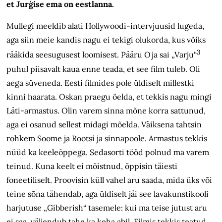
et Jurģise ema on eestlanna.
Mullegi meeldib alati Hollywoodi-intervjuusid lugeda,
aga siin meie kandis nagu ei tekigi olukorda, kus võiks
3
rääkida seesugusest loomisest. Pääru Oja sai „Varju“
puhul piisavalt kaua enne teada, et see film tuleb. Oli
aega süveneda. Eesti filmides pole üldiselt millestki
kinni haarata. Oskan praegu öelda, et tekkis nagu mingi
Läti-armastus. Olin varem sinna mõne korra sattunud,
aga ei osanud sellest midagi mõelda. Väiksena tahtsin
rohkem Soome ja Rootsi ja sinnapoole. Armastus tekkis
nüüd ka keeleõppega. Sedasorti tööd polnud ma varem
teinud. Kuna keelt ei mõistnud, õppisin täiesti
foneetiliselt. Proovisin küll vahel aru saada, mida üks või
teine sõna tähendab, aga üldiselt jäi see lavakunstikooli
harjutuse „Gibberish“ tasemele: kui ma teise jutust aru
ei saa, väljendub tahe ka keha abil. Filmis tekkis teatud