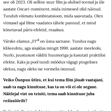
see oli 2023. Oli selline suur film ja olulisel teemal ja üle
aastate Oscari-nominent, mida inimesed olid näinud.
Tundub võimatu kombinatsioon, mida saavutada. Olen
viimasel ajal filme vaadates tähele pannud, et mind
kõnetavad päris efektid, reaalsus.
8
Värske elamus „F1“
on üsna sarnane. Tundus nagu
klišeeohtu, aga sisaldas mingit 1990. aastate meeleolu.
Nurki, juustusust välditi huumoriga ja kasutati praktilisi
efekte. Kaks ja pool tundi möödus vägagi pingelises
olekus, nagu oleks ise vormelis istunud.
Veiko Õunpuu ütles, et kui tema film jõuab vaatajani,
saab ta nagu kinnituse, kas ta on või ei ole segane.
Näitlejal vist on teisiti, tema saab kinnituse juba
režissöörilt?