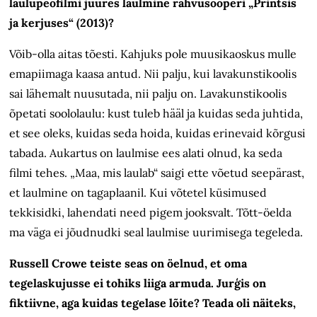
laulupeofilmi juures laulmine rahvusooperi „Printsis
ja kerjuses“ (2013)?
Võib-olla aitas tõesti. Kahjuks pole muusikaoskus mulle
emapiimaga kaasa antud. Nii palju, kui lavakunstikoolis
sai lähemalt nuusutada, nii palju on. Lavakunstikoolis
õpetati soololaulu: kust tuleb hääl ja kuidas seda juhtida,
et see oleks, kuidas seda hoida, kuidas erinevaid kõrgusi
tabada. Aukartus on laulmise ees alati olnud, ka seda
filmi tehes. „Maa, mis laulab“ saigi ette võetud seepärast,
et laulmine on tagaplaanil. Kui võtetel küsimused
tekkisidki, lahendati need pigem jooksvalt. Tõtt-öelda
ma väga ei jõudnudki seal laulmise uurimisega tegeleda.
Russell Crowe teiste seas on öelnud, et oma
tegelaskujusse ei tohiks liiga armuda. Jurģis on
fiktiivne, aga kuidas tegelase lõite? Teada oli näiteks,