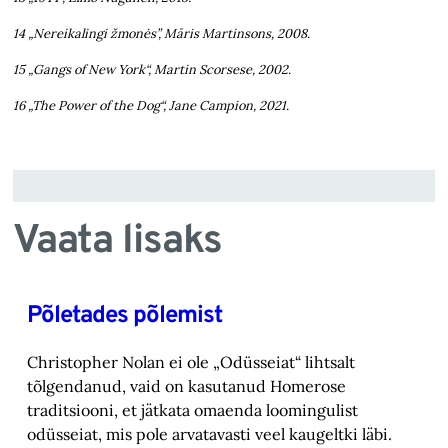
14 „Nereikalingi žmonės”, Māris Martinsons, 2008.
15 „Gangs of New York“, Martin Scorsese, 2002.
16 „The Power of the Dog“, Jane Campion, 2021.
Vaata lisaks
Põletades põlemist
Christopher Nolan ei ole „Odüsseiat“ lihtsalt
tõlgendanud, vaid on kasutanud Homerose
tra‎ditsiooni, et jätkata omaenda loomingulist
odüsseiat, mis pole arvatavasti veel kaugeltki läbi.‎