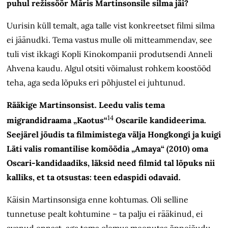
puhul režissöör Māris Martinsonsile silma jäi?
Uurisin küll temalt, aga talle vist konkreetset filmi silma
ei jäänudki. Tema vastus mulle oli mitteammendav, see
tuli vist ikkagi Kopli Kinokompanii produtsendi Anneli
Ahvena kaudu. Algul otsiti võimalust rohkem koostööd
teha, aga seda lõpuks eri põhjustel ei juhtunud.
Rääkige Martinsonsist. Leedu valis tema
14
migrandidraama „Kaotus“
Oscarile kandideerima.
Seejärel jõudis ta filmimistega välja Hongkongi ja kuigi
Läti valis romantilise komöödia „Amaya“ (2010) oma
Oscari-kandidaadiks, läksid need filmid tal lõpuks nii
kalliks, et ta otsustas: teen edaspidi odavaid.
Käisin Martinsonsiga enne kohtumas. Oli selline
tunnetuse pealt kohtumine – ta palju ei rääkinud, ei