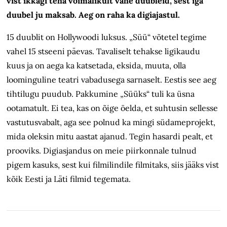
vist ikkagi teha võimalikult vähe duubleid, sest iga
duubel ju maksab. Aeg on raha ka digiajastul.
15 duublit on Hollywoodi luksus. „Süü“ võtetel tegime
vahel 15 stseeni päevas. Tavaliselt tehakse ligikaudu
kuus ja on aega ka katsetada, eksida, muuta, olla
loominguline teatri vabadusega sarnaselt. Eestis see aeg
tihtilugu puudub. Pakkumine „Süüks“ tuli ka üsna
ootamatult. Ei tea, kas on õige öelda, et suhtusin sellesse
vastutusvabalt, aga see polnud ka mingi südameprojekt,
mida oleksin mitu aastat ajanud. Tegin hasardi pealt, et
prooviks. Digiasjandus on meie piirkonnale tulnud
pigem kasuks, sest kui filmilindile filmitaks, siis jääks vist
kõik Eesti ja Läti filmid tegemata.