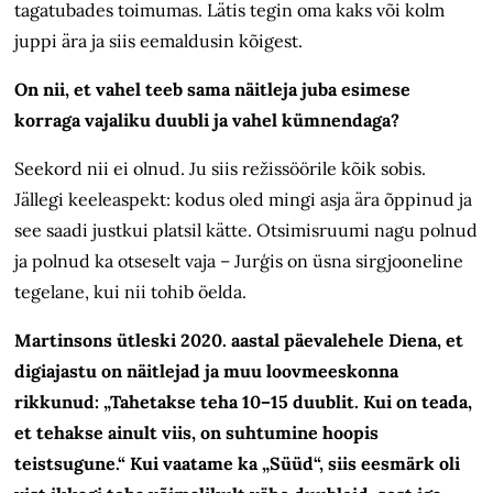
tagatubades toimumas. Lätis tegin oma kaks või kolm
juppi ära ja siis eemaldusin kõigest.
On nii, et vahel teeb sama näitleja juba esimese
korraga vajaliku duubli ja vahel kümnendaga?
Seekord nii ei olnud. Ju siis režissöörile kõik sobis.
Jällegi keeleaspekt: kodus oled mingi asja ära õppinud ja
see saadi justkui platsil kätte. Otsimisruumi nagu polnud
ja polnud ka otseselt vaja – Jurģis on üsna sirgjooneline
tegelane, kui nii tohib öelda.
Martinsons ütleski 2020. aastal päeva­lehele Diena, et
digiajastu on näitlejad ja muu loovmeeskonna
rikkunud: „Tahetakse teha 10–15 duublit. Kui on teada,
et tehakse ainult viis, on suhtumine hoopis
teistsugune.“ Kui vaatame ka „Süüd“, siis eesmärk oli