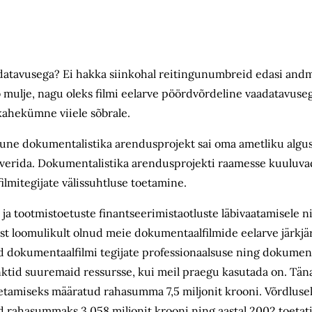
adatavusega? Ei hakka siinkohal reitingunumbreid edasi and
ääb mulje, nagu oleks filmi eelarve pöördvõrdeline vaadatavuse
g kahekümne viiele sõbrale.
avune dokumentalistika arendusprojekt sai oma ametliku alguse
rverida. Dokumentalistika arendusprojekti raamesse kuuluvad
lmitegijate välissuhtluse toetamine.
ja tootmistoetuste finantseerimistaotluste läbivaatamisele n
t loomulikult olnud meie dokumentaalfilmide eelarve järkjä
okumentaalfilmi tegijate professionaalsuse ning dokumenta
tid suuremaid ressursse, kui meil praegu kasutada on. Täna
tamiseks määratud rahasumma 7,5 miljonit krooni. Võrdluseks
tud rahasummaks 3,058 miljonit krooni ning aastal 2002 toetati