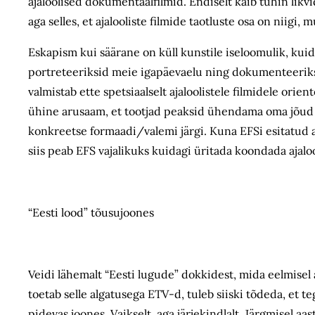
ajaloolised dokumentaalfilmid. Endiselt käib tuhin likvi
aga selles, et ajalooliste filmide taotluste osa on nii
Eskapism kui säärane on küll kunstile iseloomulik, kuid 
portreteeriksid meie igapäevaelu ning dokumenteeriksid
valmistab ette spetsiaalselt ajaloolistele filmidele or
ühine arusaam, et tootjad peaksid ühendama oma jõud 
konkreetse formaadi/valemi järgi. Kuna EFSi esitatud aj
siis peab EFS vajalikuks kuidagi üritada koondada ajalo
“Eesti lood” tõusujoones
Veidi lähemalt “Eesti lugude” dokkidest, mida eelmisel a
toetab selle algatusega ETV-d, tuleb siiski tõdeda, et t
pidevas joones. Vaikselt, aga järjekindlalt. Järgmisel a