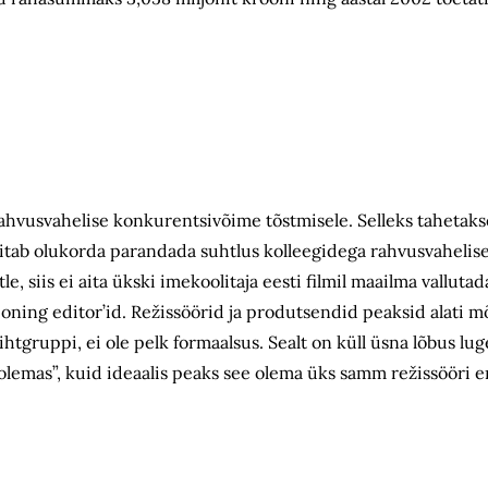
hvusvahelise konkurentsivõime tõstmisele. Selleks tahetaks
t aitab olukorda parandada suhtlus kolleegidega rahvusvahelise
le, siis ei aita ükski imekoolitaja eesti filmil maailma valluta
sioning editor’id. Režissöörid ja produtsendid peaksid alati m
sihtgruppi, ei ole pelk formaalsus. Sealt on küll üsna lõbus lu
on olemas”, kuid ideaalis peaks see olema üks samm režissööri 