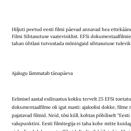
Hiljuti peetud eesti filmi päevad annavad hea ettekään
Filmi Sihtasutuse vaatevinklist. EFSi dokumentaalfilmi
tahan ühtlasi tutvustada mõningaid sihtasutuse tulevi
Ajalugu lämmatab tänapäeva
Eelmisel aastal esilinastus kokku tervelt 25 EFSi toetat
dokumentaalfilme oli igat masti: ajaloolisi dokke, film
pajatavad filmid. Neid, tõsi küll, kohtas põhiliselt “Ee
valupunktini. Eesti filmitegija ei taha kohe mitte kuidag