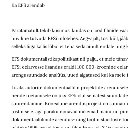
Ka EFS arendab
Paratamatult tekib küsimus, kuidas on lood filmide va
huviline tutvuda EFSi infolehes. Aeg-ajalt, tõsi küll, j
selleks liiga kallis lõbu, et teha seda ainult endale nin
EFS dokumentalistikapoliitikast nii palju, et meie tän
EFSi eelarvesse lisandus eraldi 100 000-kroonine eela
arengusuundade analüüs, uued algatused kui ka meie fi
Lisaks autorite dokumentaalfilmiprojektide arendusele 
nende toetamisele on üks EFSi olulisematest suundades
suurendamine. Kõnealune arendusprojekt on suunatud d
tõstmisele, aga paraku nõuavad mõlemad mainitud punk
dokumentaalfilmide arendus- ning tootmistaotluste toe
näiteks 1999. aastal toetatud filmide arv oli 27 ja jaota