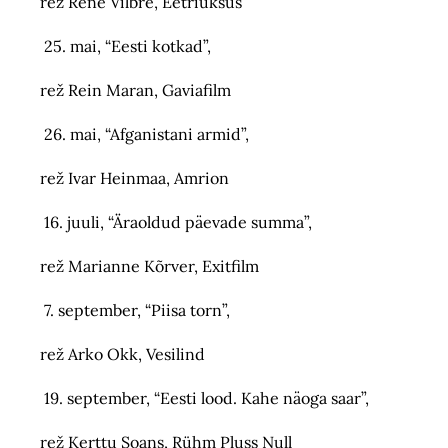
rež René Vilbre, Eetriüksus
25. mai, “Eesti kotkad”,
rež Rein Maran, Gaviafilm
26. mai, “Afganistani armid”,
rež Ivar Heinmaa, Amrion
16. juuli, “Äraoldud päevade summa”,
rež Marianne Kõrver, Exitfilm
7. september, “Piisa torn”,
rež Arko Okk, Vesilind
19. september, “Eesti lood. Kahe näoga saar”,
rež Kerttu Soans, Rühm Pluss Null