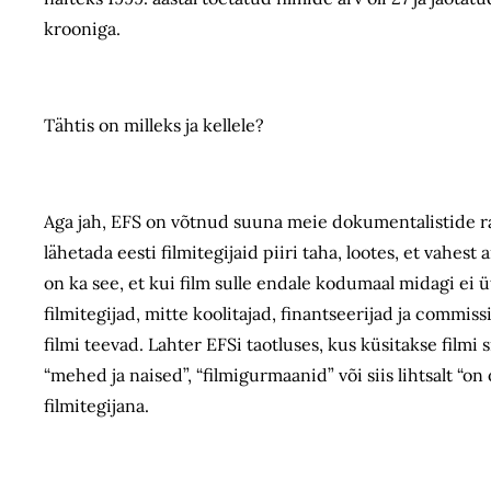
krooniga.
Tähtis on milleks ja kellele?
Aga jah, EFS on võtnud suuna meie dokumentalistide ra
lähetada eesti filmitegijaid piiri taha, lootes, et vahes
on ka see, et kui film sulle endale kodumaal midagi ei üt
filmitegijad, mitte koolitajad, finantseerijad ja commis
filmi teevad. Lahter EFSi taotluses, kus küsitakse filmi 
“mehed ja naised”, “filmigurmaanid” või siis lihtsalt “
filmitegijana.