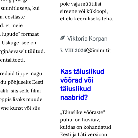
pole vaja müütilisi
suunitlusega, kui
sireene või kük‎loopi,
, eestlaste
et elu keeruliseks teha.
ud, et meie
ti lugude” formaat
Viktoria Korpan
. Uskuge, see on
7. VIII 2026
5
minutit
rgipäevaselt tüütud.
entaliteeti.
Kas täiuslikud
eredaid tippe, nagu
võõrad või
edu põhjuseks Eesti
täiuslikud
k, siis selle filmi
naabrid?
noppis lisaks muude
vne kunst või siis
„Täiuslike võõraste“
puhul on huvitav,
kuidas on kohandatud
Eesti ja Läti versioon