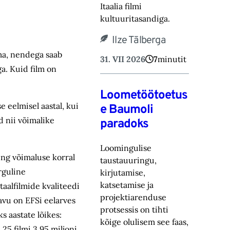
Itaalia filmi
kultuuritasandiga.
Ilze Tālberga
ma, nendega saab
31. VII 2026
7
minutit
ga. Kuid film on
Loometöötoetus
 eelmisel aastal, kui
e Baumoli
 nii võimalike
paradoks
Loomingulise
ing võimaluse korral
taustauuringu,
rguline
kirjutamise,
katsetamise ja
alfilmide kvaliteedi
projektiarenduse
vu on EFSi eelarves
protsessis on tihti
 aastate lõikes:
kõige olulisem see faas,
 25 filmi 3,95 miljoni