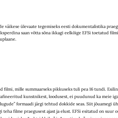
de väikese ülevaate tegemiseks eesti dokumentalistika praegu
eksperdina saan võtta sõna ikkagi eelkõige EFSi toetatud fil
kuplaane.
ud filmi, mille summaarseks pikkuseks tuli pea 16 tundi. Esil
e rafineeritud kunstnikest, loodusest, ei puudunud ka meie ig
sti lugude” formaadi järgi tehtud dokkide seas. Siit jõuamegi 
i teha filme praegusest ajast ja elust. EFSi esitatud on suur o