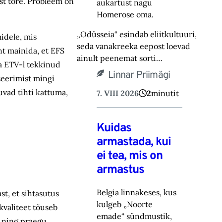
est tore. Probleem on
aukartust nagu
Homerose oma.‎
„Odüsseia“ esindab eliitkultuuri,
midele, mis
seda vanakreeka eepost loevad
ht mainida, et EFS
ainult peenemat sorti…
ja ETV-l tekkinud
Linnar Priimägi
seerimist mingi
uvad tihti kattuma,
7. VIII 2026
2
minutit
Kuidas
armastada, kui
ei tea, mis on
armastus
Belgia linnakeses, kus
st, et sihtasutus
kulgeb „Noorte
kvaliteet tõuseb
emade“ sündmustik,
i ning praegu