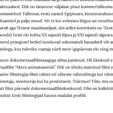
aktuaalsed. Ehk on tänavune väljalase pisut kommertslikuma 
poissmehed Tallinnas, eesti naised Egiptuses, kinnisvarabuum
samitel ja palju muud. Nii et kui eelmises lõigus sai nendit
aralt aga Teisest maailmasõjast, siis selles kontekstis on “Ees
did Eesti elu kohta XX sajandi lõpus ja XXI sajandi alguses
i need praegusel hetkel tunduvad uskumatult banaalsed või a
lmidega, kus tuleviku vaataja näeb meie igapäevast elu ning m
 suure dokumentaalfilmisaagiga silma paistnud. Oli üksikuid 
taalfilm “Mees animatsoonist”. Ehk on üheks mainitud filmi 
e filmitegija filmi valmis nii väheste vahenditega kui võimali
toimetaja, monteerija kui ka produtsent. Tulemus? Film, mis 
i filmi päevade dokumentaalfilmikonkursil. Film on kollektii
idsid Eesti filmitegijad kaunis madalat profiili.