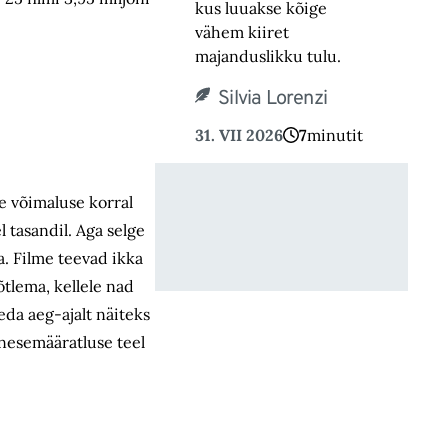
kus luuakse kõige
vähem kiiret
majanduslikku tulu.
Silvia Lorenzi
31. VII 2026
7
minutit
e võimaluse korral
l tasandil. Aga selge
da. Filme teevad ikka
õtlema, kellele nad
geda aeg-ajalt näiteks
enesemääratluse teel