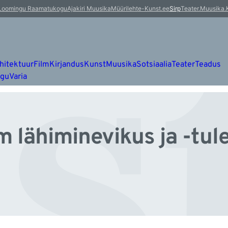
s
Loomingu Raamatukogu
Ajakiri Muusika
Müürileht
e-Kunst.ee
Sirp
Teater.Muusika.
hitektuur
Film
Kirjandus
Kunst
Muusika
Sotsiaalia
Teater
Teadus
ugu
Varia
m lähiminevikus ja -tul