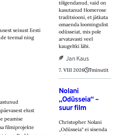
tõlgendanud, vaid on
kasutanud Homerose
tra‎ditsiooni, et jätkata
omaenda loomingulist
sest seisust Eesti
odüsseiat, mis pole
mide teemal ning
arvatavasti veel
kaugeltki läbi.‎
Jan Kaus
7. VIII 2026
7
minutit
Nolani
„Odüsseia“ –
inastunud
suur film
apäevasest elust
ühe peamise
Christopher Nolani
sa filmiprojekte
„Odüsseia“ ei sisenda