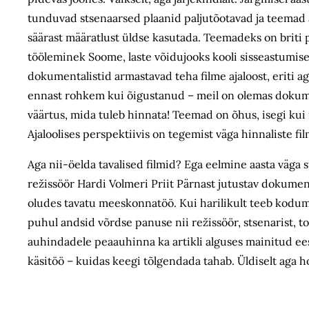
tunduvad stsenaarsed plaanid paljutõotavad ja teemad 
säärast määratlust üldse kasutada. Teemadeks on briti 
tööleminek Soome, laste võidujooks kooli sisseastumisek
dokumentalistid armastavad teha filme ajaloost, eriti ag
ennast rohkem kui õigustanud – meil on olemas dokumen
väärtus, mida tuleb hinnata! Teemad on õhus, isegi ku
Ajaloolises perspektiivis on tegemist väga hinnaliste fi
Aga nii-öelda tavalised filmid? Ega eelmine aasta väga
režissöör Hardi Volmeri Priit Pärnast jutustav dokumen
oludes tavatu meeskonnatöö. Kui harilikult teeb kodumain
puhul andsid võrdse panuse nii režissöör, stsenarist, 
auhindadele peaauhinna ka artikli alguses mainitud eest
käsitöö – kuidas keegi tõlgendada tahab. Üldiselt aga ho