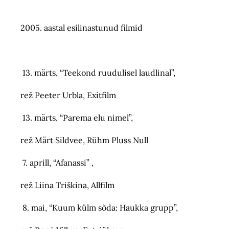
2005. aastal esilinastunud filmid
13. märts, “Teekond ruudulisel laudlinal”,
rež Peeter Urbla, Exitfilm
13. märts, “Parema elu nimel”,
rež Märt Sildvee, Rühm Pluss Null
7. aprill, “Afanassi” ,
rež Liina Triškina, Allfilm
8. mai, “Kuum külm sõda: Haukka grupp”,