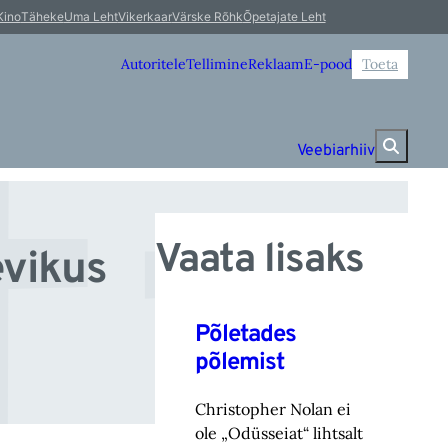
ti
Kino
Täheke
Uma Leht
Vikerkaar
Värske Rõhk
Õpetajate Leht
Autoritele
Tellimine
Reklaam
E-pood
Toeta
Veebiarhiiv
Vaata lisaks
evikus
Põletades
põlemist
Christopher Nolan ei
ole „Odüsseiat“ lihtsalt