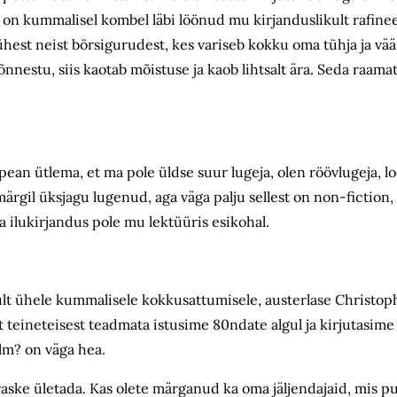
 on kummalisel kombel läbi löönud mu kirjanduslikult rafine
hest neist börsigurudest, kes variseb kokku oma tühja ja vää
õnnestu, siis kaotab mõistuse ja kaob lihtsalt ära. Seda raama
.
pean ütlema, et ma pole üldse suur lugeja, olen röövlugeja, l
rgil üksjagu lugenud, aga väga palju sellest on non-fiction,
a ilukirjandus pole mu lektüüris esikohal.
nult ühele kummalisele kokkusattumisele, austerlase Christo
 teineteisest teadmata istusime 80ndate algul ja kirjutasim
lm? on väga hea.
ke ületada. Kas olete märganud ka oma jäljendajaid, mis puu