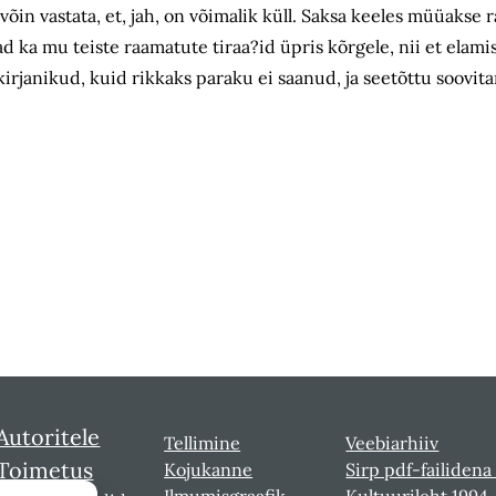
võin vastata, et, jah, on võimalik küll. Saksa keeles müüakse
d ka mu teiste raamatute tiraa?id üpris kõrgele, nii et elamise
janikud, kuid rikkaks paraku ei saanud, ja seetõttu soovitan
Autoritele
Tellimine
Veebiarhiiv
Toimetus
Kojukanne
Sirp pdf-failidena