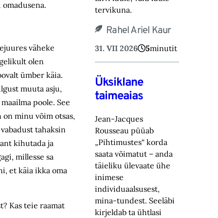
ku omadusena.
tervikuna.
Rahel Ariel Kaur
seejuures väheke
31. VII 2026
5
minutit
egelikult olen
oovalt ümber käia.
Üksiklane
ulgust muuta asju,
taimeaias
i maailma poole. See
n on minu võim otsas,
Jean-Jacques
a vabadust tahaksin
Rousseau püüab
„Pihtimustes“ korda
gant kihutada ja
saata võimatut – anda
gi, millesse sa
täieliku ülevaate ühe
i, et käia ikka oma
inimese
individuaalsusest,
mina-tundest. Seeläbi
t? Kas teie raamat
kirjeldab ta ühtlasi