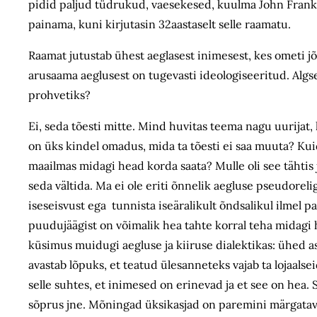
pidid paljud tüdrukud, vaesekesed, kuulma John Franklin
painama, kuni kirjutasin 32aastaselt selle raamatu.
Raamat jutustab ühest aeglasest inimesest, kes ometi jõ
arusaama aeglusest on tugevasti ideologiseeritud. Algs
prohvetiks?
Ei, seda tõesti mitte. Mind huvitas teema nagu uurijat, 
on üks kindel omadus, mida ta tõesti ei saa muuta? Kuid
maailmas midagi head korda saata? Mulle oli see tähtis 
seda vältida. Ma ei ole eriti õnnelik aegluse pseudorel
iseseisvust ega tunnista iseäralikult õndsalikul ilmel 
puudujäägist on võimalik hea tahte korral teha midagi h
küsimus muidugi aegluse ja kiiruse dialektikas: ühed asj
avastab lõpuks, et teatud ülesanneteks vajab ta lojaalsei
selle suhtes, et inimesed on erinevad ja et see on hea
sõprus jne. Mõningad üksikasjad on paremini märgatavad