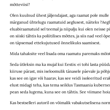
mõtteviisi?
Olen kuulnud ühest jäljendajast, aga raamat pole mulle
märganud ühtelugu raamatuid aeglusest, näiteks ?Aeglus
eluabiraamatuid sel teemal ja niipalju kui olen neisse pi
on siiski tähtis ka poliitilises mõttes, ja siis nad veel 
on täpsemad ettekujutused õnnelikuks saamisest.
Mida tahaksite veel lisada oma raamatu paremaks mõis
Seda ütleksin ma ka mujal kui Eestis: ei tohi lasta püü
kiiruse pärast, mis iseloomulik tänasele päevale ja põh
kas see on igav või haarav, kas see veidi isoleeritud era
elust midagi teha, kas tema seiklus Tasmaania kuberner
pean seda lugema, kuna see on tähtis. See viimane hoia
Kas bestselleri autoril on võimalik vabakutselisena norm