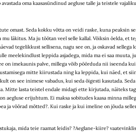
b avastada oma kaasasündinud aegluse talle ja teistele vajali
matute omast. Seda kokku võtta on veidi raske, kuna peaksin 
on mu läkitus. Ma ju töötan veel selle kallal. Võiksin öelda, et t
äevad tegelikkust sellisena, nagu see on, ja oskavad sellega l
ulle meelekindlust leppida asjadega, mida ma ei saa muuta, j
See on imekaunis palve, millega võib pöörduda nii iseenda ku
ustamisega mitte kiirustada ning ka leppida, kui näed, et sii
likult on see inimese vabadus, kui seda õigesti kasutada. Sed
. Mitte lasta teistel endale midagi ette kirjutada, näiteks ta
 on aegluse erijuhtum. Ei maksa sobitudes kaasa minna millega
ea ja võõrad mõtted?. Kui raske ja kui imeline on jõuda sellen
tukaja, mida teie raamat leidis? ?Aeglane-kiire? vaatevinklis