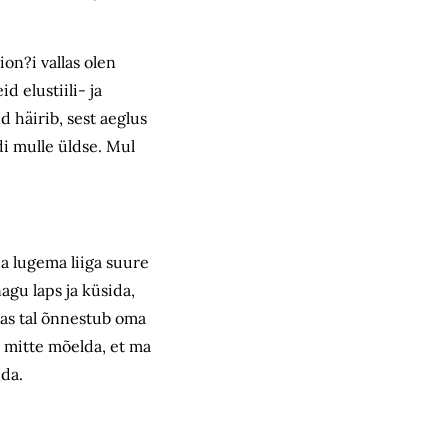
on?i vallas olen
 elustiili- ja
d häirib, sest aeglus
ldi mulle üldse. Mul
da lugema liiga suure
agu laps ja küsida,
idas tal õnnestub oma
a mitte mõelda, et ma
ida.