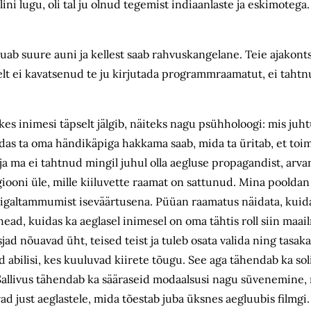
i lugu, oli tal ju olnud tegemist indiaanlaste ja eskimotega.
uab suure auni ja kellest saab rahvuskangelane. Teie ajakonts
elt ei kavatsenud te ju kirjutada programmraamatut, ei taht
kes inimesi täpselt jälgib, näiteks nagu psühholoogi: mis juht
as ta oma händikäpiga hakkama saab, mida ta üritab, et toime
ja ma ei tahtnud mingil juhul olla aegluse propagandist, arva
igiooni üle, mille kiiluvette raamat on sattunud. Mina poolda
paigaltammumist iseväärtusena. Püüan raamatus näidata, kuida
ead, kuidas ka aeglasel inimesel on oma tähtis roll siin maai
ad nõuavad üht, teised teist ja tuleb osata valida ning tasak
d abilisi, kes kuuluvad kiirete tõugu. See aga tähendab ka soli
. Sallivus tähendab ka sääraseid modaalsusi nagu süvenemine, 
 just aeglastele, mida tõestab juba üksnes aegluubis filmgi. 