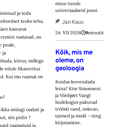
mina-tunde
universaalseid jooni.
oiminud ja teda
hekordset teoks teha,
Jan Kaus
näen kasvavat
24. VII 2026
9
minutit
iiremini vastavad, on
e peale,
Kõik, mis me
 ja
oleme, on
tada, kiirus, millega
geoloogia
e edule fikseeritus
teed. Kui mu raamat on
Kuidas leevendada
leina? Kim Simonseni
ja Vónbjørt Vangi
ju?
luulekogus pakuvad
tröösti rand, ookean,
 ikka midagi oodati ja
taimed ja muld – ning
t, siis pidin ?
kirjutamine.
vaid raamatuid ja