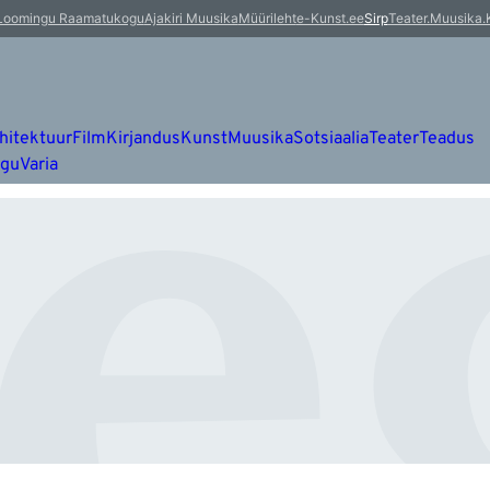
e
Loomingu Raamatukogu
Ajakiri Muusika
Müürileht
e-Kunst.ee
Sirp
Teater.Muusika.
hitektuur
Film
Kirjandus
Kunst
Muusika
Sotsiaalia
Teater
Teadus
ugu
Varia