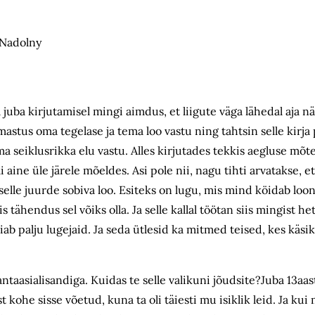
 Nadolny
 juba kirjutamisel mingi aimdus, et liigute väga lähedal aja 
armastus oma tegelase ja tema loo vastu ning tahtsin selle kirj
 seiklusrikka elu vastu. Alles kirjutades tekkis aegluse mõte
i aine üle järele mõeldes. Asi pole nii, nagu tihti arvatakse, e
 selle juurde sobiva loo. Esiteks on lugu, mis mind köidab loo
ähendus sel võiks olla. Ja selle kallal töötan siis mingist het
iab palju lugejaid. Ja seda ütlesid ka mitmed teised, kes käsik
antaasialisandiga. Kuidas te selle valikuni jõudsite?Juba 13aas
t kohe sisse võetud, kuna ta oli täiesti mu isiklik leid. Ja kui