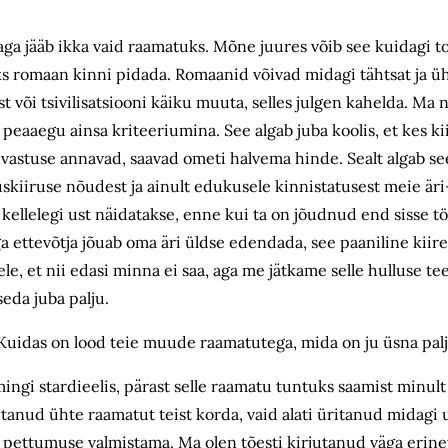
, aga jääb ikka vaid raamatuks. Mõne juures võib see kuidagi t
üks romaan kinni pidada. Romaanid võivad midagi tähtsat ja ü
 või tsivilisatsiooni käiku muuta, selles julgen kahelda. Ma 
t peaaegu ainsa kriteeriumina. See algab juba koolis, et kes k
 vastuse annavad, saavad ometi halvema hinde. Sealt algab se
kiiruse nõudest ja ainult edukusele kinnistatusest meie äri-
kellelegi ust näidatakse, enne kui ta on jõudnud end sisse töö
ettevõtja jõuab oma äri üldse edendada, see paaniline kiirel
lele, et nii edasi minna ei saa, aga me jätkame selle hulluse 
eda juba palju.
Kuidas on lood teie muude raamatutega, mida on ju üsna pal
ingi stardieelis, pärast selle raamatu tuntuks saamist minult
tanud ühte raamatut teist korda, vaid alati üritanud midagi uu
 pettumuse valmistama. Ma olen tõesti kirjutanud väga erine