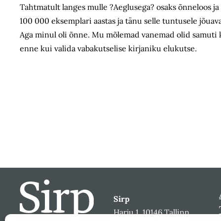
Tahtmatult langes mulle ?Aeglusega? osaks õnneloos ja 
100 000 eksemplari aastas ja tänu selle tuntusele jõuava
Aga minul oli õnne. Mu mõlemad vanemad olid samuti kir
enne kui valida vabakutselise kirjaniku elukutse.
Sirp
Harju 1, 10146 Tallinn