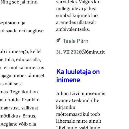
värvideks. Valgus kui
 Ning see jäi mind
millegi üleva ja hea
sümbol kujuneb loo
arenedes üllatavalt
eptsiooni ja
ambivalentseks.
nud saada n-ö aegluse
Teele Pärn
ub inimesega, kellel
31. VII 2026
6
minutit
 tulla, edukas olla,
n, et mul ka õnnestus
Ka luuletaja on
n ajaga ümberkäimisel
inimene
s näilisest
lmas. Tegelikult on
Juhan Liivi muuseumis
aalu hoida. Franklin
avanev teekond ühe
kirjaniku
daarsust, sallivust
mõttemaastikul toob
mõtlikkus, õrnus,
lähemale mitte ainult
Aeglane võib olla
Liivi luule, vaid luule