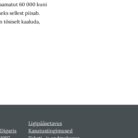
 raamatut 60 000 kuni
ks sellest piisab.
 tõsiselt kaaluda,
Ligipääsetavus
 Digaris
Kasutustingimused