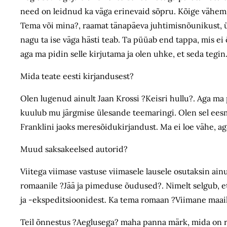
need on leidnud ka väga erinevaid sõpru. Kõige vähem
Tema või mina?, raamat tänapäeva juhtimisnõunikust, ü
nagu ta ise väga hästi teab. Ta püüab end tappa, mis ei 
aga ma pidin selle kirjutama ja olen uhke, et seda tegin
Mida teate eesti kirjandusest?
Olen lugenud ainult Jaan Krossi ?Keisri hullu?. Aga ma 
kuulub mu järgmise ülesande teemaringi. Olen sel eesmä
Franklini jaoks meresõidukirjandust. Ma ei loe vähe, ag
Muud saksakeelsed autorid?
Viitega viimase vastuse viimasele lausele osutaksin ai
romaanile ?Jää ja pimeduse õudused?. Nimelt selgub, et
ja -eks­pe­ditsioonidest. Ka tema romaan ?Viimane maai
Teil õnnestus ?Aeglusega? maha panna märk, mida on ras