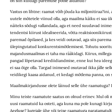
on siin kuidagi paremuse poole aidanud?
Vastus on lihtne: raamat võib jõuda ka miljonitiraa?ini
uutele mõtetele viinud olla, aga maailma käiku ei saa 
näiteks sõdugi vallandada, aga et need suudavad inimest
tendentsi kiirust idealiseerida, võtta reaktsioonikiirus
paremad õpilased, ja kes veidi ootavad, aga siis parema
ülepingutatud konkurentsimõtlemisest. Tohutu sooritus
majandusmaailmas ei taha ma rääkidagi. Kiirus, millega 
pangad lõpetavad krediidiandmise, enne kui hea ideega 
ei saa õige olla. Targad inimesed osutavad ikka jälle sel
veidikegi kaasa aidanud, et kedagi mõtlema panna, on s
Maailmakirjandusse olete läinud selle ühe raamatuga? 
Minu teiste raamatute saatus on olnud erinev. Mul oli m
uusi raamatuid ka osteti, aga kuna ma pole kunagi kirju
Aegluse? lugejale ühe või teise raamatuga paratamatult