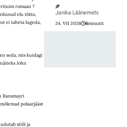
erituim romaan ?
Janika Läänemets
rdunud elu tõttu,
tut ei taheta lugeda,
24. VII 2026
6
minutit
oen seda, mis kuidagi
 näiteks John
ph Ransmayri
e mõlemad polaarjääst
dutab stiili ja