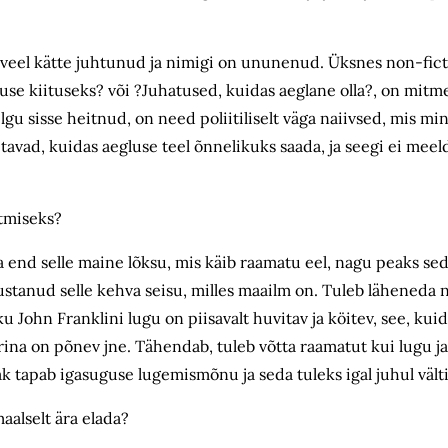
 veel kätte juhtunud ja nimigi on ununenud. Üksnes non-ficti
e kiituseks? või ?Juhatused, kuidas aeglane olla?, on mitmeid
lgu sisse heitnud, on need poliitiliselt väga naiivsed, mis min
õpetavad, kuidas aegluse teel õnnelikuks saada, ja seegi ei mee
tmiseks?
da end selle maine lõksu, mis käib raamatu eel, nagu peaks se
justanud selle kehva seisu, milles maailm on. Tuleb läheneda n
ku John Franklini lugu on piisavalt huvitav ja köitev, see, ku
ina on põnev jne. Tähendab, tuleb võtta raamatut kui lugu j
k tapab igasuguse lugemismõnu ja seda tuleks igal juhul vält
aalselt ära elada?