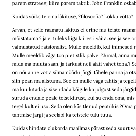
parem strateeg, kiire parem taktik. John Franklin oska
Kuidas võiksite oma läkituse, ?filosoofia? kokku võtta?
Arvan, et selle raamatu läkitus ei erine mu teiste raa
mõistatama ? ja ei tuleks liiga kiiresti väita: see ja see 
vaimustatud ratsionalist. Mulle meeldib, kui inimesed n
Mulle meeldib väga too pietistlik palve: ?Jumal, anna m
mida ma muuta saan, ja tarkust neil alati vahet teha.? 
on nõuanne võtta silmamõõdu järgi, tähele panna ja ots
siin pean ma alistuma. See on mulle väga tähtis ja tege
ma kuulutada ja sisendada kõigile ka julgust seda järgida
suruda endale peale teist kiirust, kui su enda oma, mis
tegelikult ei usu. Seda olen käsitlenud peatükis ?Oma p
tahtmise järgi ja seeläbi ka teistele tulu tuua.
Kuidas hindate olukorda maailmas pärast seda suurt vas