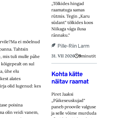
„Tõlkides hingad
raamatuga samas
rütmis. Tegin „Karu
südant“ tõlkides koos
Niikaga väga ilusa
rännaku.“
närvile?Ma ei mõelnud
Pille-Riin Larm
a panna. Tahtsin
31. VII 2026
9
minutit
, mis tuli mulle pähe
t kõigepealt on sul
na, ühe elu
Kohta kätte
kest alates
näitav raamat
irja olid lugenud: kes
Piret Jaaksi
„Päikeseuskujad“
tase poisina
paneb proovile valguse
 ma olin veidi vanem,
ja selle võime murduda