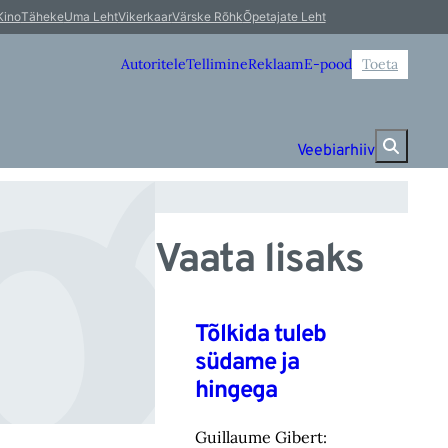
gl
Kino
Täheke
Uma Leht
Vikerkaar
Värske Rõhk
Õpetajate Leht
Autoritele
Tellimine
Reklaam
E-pood
Toeta
Veebiarhiiv
Vaata lisaks
Tõlkida tuleb
südame ja
hingega
Guillaume Gibert: