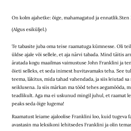
On kolm ajahetke: õige, mahamagatud ja ennatlik.Sten
(Algus esiküljel.)
Te tabasite juba oma teise raamatuga kümnesse. Oli teil
üldse ajale või sellele, et aja närvi tabada. Mind täitis 
äratada kogu maailmas vaimustuse John Franklini ja tema
õieti selleks, et seda inimest huvitavamaks teha. See tul
teema, läkitus, mida tahad vahendada, ja siis leiutad sa
seiklusena. Ja siis märkan ma tööd tehes aegamööda, mis t
teadlikult. Aga ma ei uskunud mingil juhul, et raamat le
peaks seda õige lugema!
Raamatust leiame ajaloolise Franklini loo, kuid tugeva f
avastasin ma leksikoni lehitsedes Franklini ja olin temas