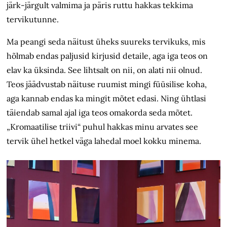
järk-järgult valmima ja päris ruttu hakkas tekkima
tervikutunne.
Ma peangi seda näitust üheks suureks tervikuks, mis
hõlmab endas paljusid kirjusid detaile, aga iga teos on
elav ka üksinda. See lihtsalt on nii, on alati nii olnud.
Teos jäädvustab näituse ruumist mingi füüsilise koha,
aga kannab endas ka mingit mõtet edasi. Ning ühtlasi
täiendab samal ajal iga teos omakorda seda mõtet.
„Kromaatilise triivi“ puhul hakkas minu arvates see
tervik ühel hetkel väga lahedal moel kokku minema.