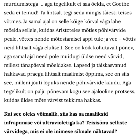
murdumistega … aga tegelikult ei saa öelda, et Goethe
seda ei teinud! Ta lihtsalt tegi seda mingis täiesti teises
võtmes. Ja samal ajal on selle kõige kõrval väga lahe
mõelda sellele, kuidas Aristoteles mõtles põhi­värvide
peale, võttes nende mõtestamisel appi tule ja vee – võttis
neid lihtsalt väga eluliselt. See on kõik kohutavalt põnev,
aga samal ajal need pole muidugi üldse need värvid,
millest täna­päeval mõeldakse. Lapsed ja täiskasvanud
hakkavad praegu lihtsalt maalimist õppima, see on siis
see, milleni jõuti lõpuks nende põhivärvide kaudu. Aga
tegelikult on palju põnevam kogu see ajalooline protsess,
kuidas üldse mõte värvist tekkima hakkas.
Kui see oleks võimalik, siis kas sa maaliksid
infrapunase või ultravioletiga ka? Teisisõnu selliste
värvidega, mis ei ole inimese silmale nähtavad?