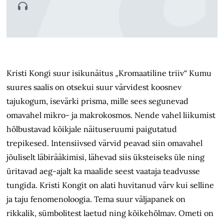
Kristi Kongi suur isikunäitus „Kromaatiline triiv“ Kumu
suures saalis on otsekui suur värvidest koosnev
tajukogum, isevärki prisma, mille sees segunevad
omavahel mikro- ja makrokosmos. Nende vahel liikumist
hõlbustavad kõikjale näituseruumi paigutatud
trepikesed. Intensiivsed värvid peavad siin omavahel
jõuliselt läbirääkimisi, lähevad siis üksteiseks üle ning
üritavad aeg-ajalt ka maalide seest vaataja teadvusse
tungida. Kristi Kongit on alati huvitanud värv kui selline
ja taju fenomenoloogia. Tema suur väljapanek on
rikkalik, sümbolitest laetud ning kõikehõlmav. Ometi on