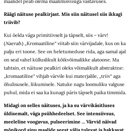
maalidel peab olema maalimisviisiga vastavuses.
Räägi näituse pealkirjast. Mis siin näitusel siis ikkagi
triivib?
Kui öelda väga primitiivselt ja täpselt, siis – värv!
(
Naerab.
) „Kromaatiline“ viitab siin värvijadale, kus on ka
palju eri toone. See on heletumeduse rida, aga samal ajal
on seal vahel külluslikult kõikvõimalikke alatoone. Ma
tahtsin, et näituse pealkiri oleks võimalikult abs­traktne:
„kromaatiline“ vihjab värvile kui materjalile, „triiv“ aga
õhulisusele, liikumisele. Natuke nagu loomuliku valguse
puhul, mida ei saa ka kunagi päris täpselt paika timmida.
Midagi on selles näituses, ja ka su värvikäsitluses
üldisemalt, väga psühhedeelset. See intensiivsus,
meeleline voogavus, pulseerimine … Värvid näivad
mõnikord sinu maalide seest välja tulevat ja hakkavat