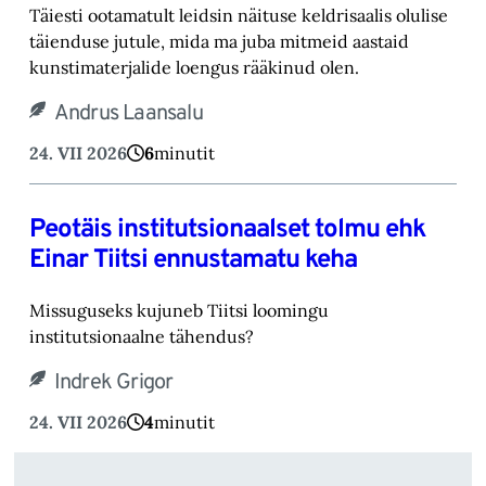
Täiesti ootamatult leidsin näituse keldrisaalis olulise
täienduse jutule, mida ma juba mitmeid aastaid
kunstimaterjalide loengus rääkinud olen.
Andrus Laansalu
24. VII 2026
6
minutit
Peotäis institutsionaalset tolmu ehk
Einar Tiitsi ennustamatu keha
Missuguseks kujuneb Tiitsi loomingu
institutsionaalne tähendus?
Indrek Grigor
24. VII 2026
4
minutit