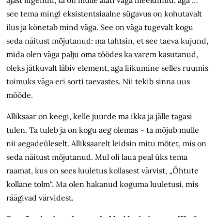
see tema mingi eksistentsiaalne sügavus on kohutavalt
ilus ja kõnetab mind väga. See on väga tugevalt kogu
seda näitust mõjutanud: ma tahtsin, et see taeva kujund,
mida olen väga palju oma töödes ka varem kasutanud,
oleks jätkuvalt läbiv element, aga liikumine selles ruumis
toimuks väga eri sorti taevastes. Nii tekib sinna uus
mõõde.
Alliksaar on keegi, kelle juurde ma ikka ja jälle tagasi
tulen. Ta tuleb ja on kogu aeg olemas – ta mõjub mulle
nii aegadeüleselt. Alliksaarelt leidsin mitu mõtet, mis on
seda näitust mõjutanud. Mul oli laua peal üks tema
raamat, kus on sees luuletus kollasest värvist, „Õhtute
kollane tolm“. Ma olen hakanud koguma luuletusi, mis
räägivad värvidest.