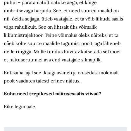
puhul – paratamatult natuke aega, et kõige
ümbritsevaga harjuda. See, et need suured maalid on
nii-öelda seljaga, ütleb vaatajale, et ta võib liikuda saalis
väga rahulikult. See on lihtsalt üks võimalik
liikumistrajektoor. Teine võimalus oleks näiteks, et ta
näeb kohe suurte maalide tagumist poolt, aga läheneb
neile ringiga. Mulle tundus huvitav katsetada sel moel,
et näituseruum ei ava end vaatajale silmapilk.
Ent samal ajal see ikkagi avaneb ja on sedasi mõlemalt
poolt vaadates täiesti erinev näitus.
Kuhu need trepikesed näitusesaalis viivad?
Eikellegimaale.