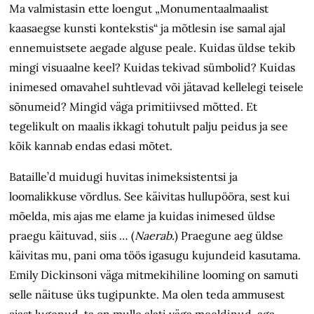
Ma valmistasin ette loengut „Monumentaalmaalist
kaasaegse kunsti kontekstis“ ja mõtlesin ise samal ajal
ennemuistsete aegade alguse peale. Kuidas üldse tekib
mingi visuaalne keel? Kuidas tekivad sümbolid? Kuidas
inimesed omavahel suhtlevad või jätavad kellelegi teisele
sõnumeid? Mingid väga primitiivsed mõtted. Et
tegelikult on maalis ikkagi tohutult palju peidus ja see
kõik kannab endas edasi mõtet.
Bataille’d muidugi huvitas inim­eksistentsi ja
loomalikkuse võrdlus. See käivitas hullupööra, sest kui
mõelda, mis ajas me elame ja kuidas inimesed üldse
praegu käituvad, siis … (
Naerab.
) Praegune aeg üldse
käivitas mu, pani oma töös igasugu kujundeid kasutama.
Emily Dickinsoni väga mitmekihiline looming on samuti
selle näituse üks tugipunkte. Ma olen teda ammusest
ajast lugenud, ta on mulle alati väga meeldinud, aga …