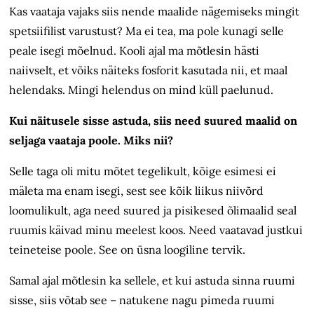
Kas vaataja vajaks siis nende maalide nägemiseks mingit
spetsiifilist varustust? Ma ei tea, ma pole kunagi selle
peale isegi mõelnud. Kooli ajal ma mõtlesin hästi
naiivselt, et võiks näiteks fosforit kasutada nii, et maal
helendaks. Mingi helendus on mind küll paelunud.
Kui näitusele sisse astuda, siis need suured maalid on
seljaga vaataja poole. Miks nii?
Selle taga oli mitu mõtet tegelikult, kõige esimesi ei
mäleta ma enam isegi, sest see kõik liikus niivõrd
loomulikult, aga need suured ja pisikesed õlimaalid seal
ruumis käivad minu meelest koos. Need vaatavad justkui
teineteise poole. See on üsna loogiline tervik.
Samal ajal mõtlesin ka sellele, et kui astuda sinna ruumi
sisse, siis võtab see – natukene nagu pimeda ruumi