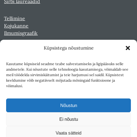
Sirbi laureaadid
Tellimine
Kojukanne
Ilmumisgraafik
Küpsistega nõustumine
Veebiarhiiv
Sirp pdf-failidena Digaris
Kultuurileht 1994-1997
Kasutame küpsiseid seadme teabe salvestamiseks ja ligipääsuks selle
andmetele. Kui nõustute selle tehnoloogia kasutamisega, võimaldab see
Reede 1989-1990
meil töödelda sirvimiskäitumist ja teie harjumusi sel saidil. Küpsistest
Sirp ja Vasar 1940-1989
keeldumine võib negatiivselt mõjutada mõningaid funktsioone ja
võimalusi.
Ligipääsetavus
Kasutustingimused
Nõustun
Teksti- ja andmekaeve
Ei nõustu
Väljaandja SA Kultuurileht
Vaata sätteid