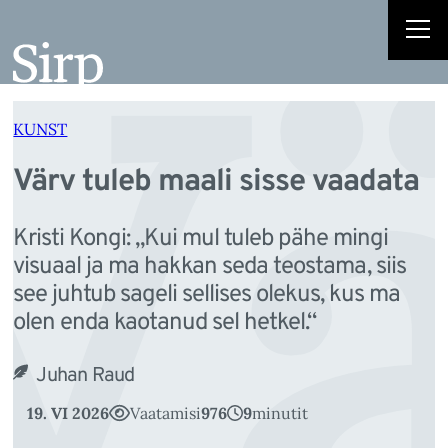
Vä
Liigu
sisu
juurde
KUNST
Värv tuleb maali sisse vaadata
Kristi Kongi: „Kui mul tuleb pähe mingi
visuaal ja ma hakkan seda teostama, siis
see juhtub sageli sellises olekus, kus ma
olen enda kaotanud sel hetkel.“
Juhan Raud
19. VI 2026
Vaatamisi
976
9
minutit