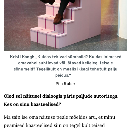
Kristi Kongi: „Kuidas tekivad sümbolid? Kuidas inimesed
omavahel suhtlevad või jätavad kellelegi teisele
sõnumeid? Tegelikult on maalis ikkagi tohutult palju
peidus.“
Piia Ruber
Oled sel näitusel dialoogis päris paljude autoritega.
Kes on sinu kaasteelised?
Ma sain ise oma näituse peale mõeldes aru, et minu
peamised kaasteelised siin on tegelikult teised