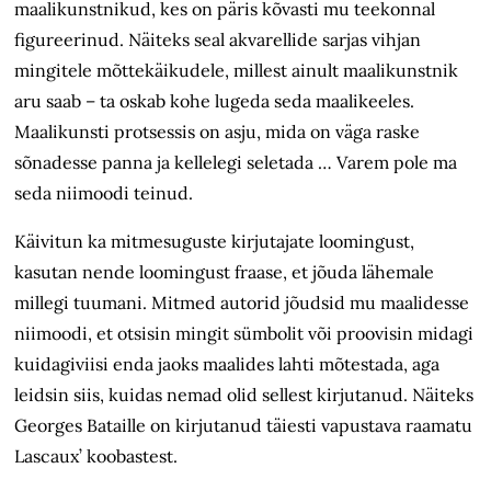
maalikunstnikud, kes on päris kõvasti mu teekonnal
figureerinud. Näiteks seal akvarellide sarjas vihjan
mingitele mõttekäikudele, millest ainult maalikunstnik
aru saab – ta oskab kohe lugeda seda maalikeeles.
Maalikunsti protsessis on asju, mida on väga raske
sõnadesse panna ja kellelegi seletada … Varem pole ma
seda niimoodi teinud.
Käivitun ka mitmesuguste kirjutajate loomingust,
kasutan nende loomingust fraase, et jõuda lähemale
millegi tuumani. Mitmed autorid jõudsid mu maalidesse
niimoodi, et otsisin mingit sümbolit või proovisin midagi
kuidagiviisi enda jaoks maalides lahti mõtestada, aga
leidsin siis, kuidas nemad olid sellest kirjutanud. Näiteks
Georges Bataille on kirjutanud täiesti vapustava raamatu
Lascaux’ koobastest.