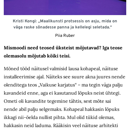
Kristi Kongi: „Maalikunsti protsessis on asju, mida on
väga raske sõnadesse panna ja kellelegi seletada.“
Piia Ruber
Mismoodi need teosed üksteist mõjutavad? Iga teose
olemasolu mõjutab kõiki teisi.
Mõned tööd näitusel valmisid lausa kohapeal, näituse
installeerimise ajal. Näiteks see suure akna juures nende
olenditega teos „Vaikuse karjatus“ – ma tegin väga palju
kavandeid enne, aga ei kasutanud lõpuks neist ühtegi.
Ometi oli kavandite tegemine tähtis, sest mõte sai
nende abil palju selgemaks. Kohapeal hakkasin lõpuks
ikkagi nii-öelda nullist pihta. Mul olid tükid olemas,
hakkasin neid laduma. Rääkisin veel näituse arhitekti