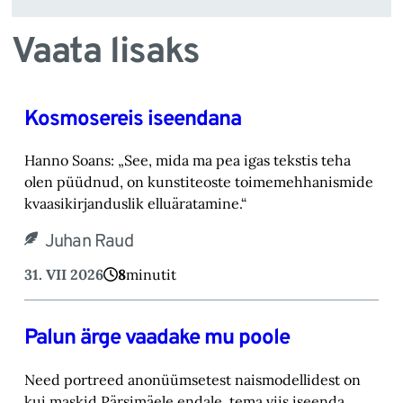
Vaata lisaks
Kosmosereis iseendana
Hanno Soans: „See, mida ma pea igas tekstis teha
olen püüdnud, on kunstiteoste toimemehhanismide
kvaasikirjanduslik elluäratamine.“
Juhan Raud
31. VII 2026
8
minutit
Palun ärge vaadake mu poole
Need portreed anonüümsetest naismodellidest on
kui maskid Pärsimäele endale, tema viis iseenda