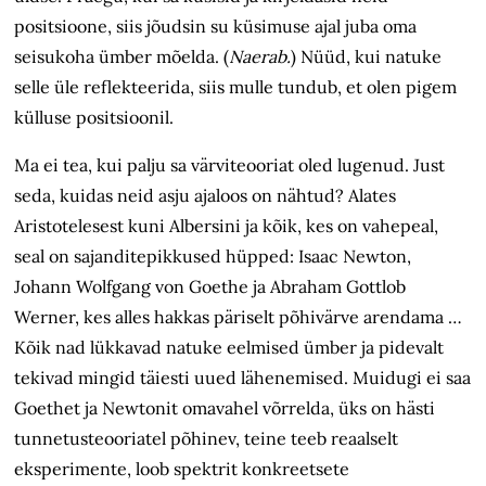
positsioone, siis jõudsin su küsimuse ajal juba oma
seisukoha ümber mõelda. (
Naerab.
) Nüüd, kui natuke
selle üle reflekteerida, siis mulle tundub, et olen pigem
külluse positsioonil.
Ma ei tea, kui palju sa värviteooriat oled lugenud. Just
seda, kuidas neid asju ajaloos on nähtud? Alates
Aristotelesest kuni Albersini ja kõik, kes on vahepeal,
seal on sajanditepikkused hüpped: Isaac Newton,
Johann Wolfgang von Goethe ja Abraham Gottlob
Werner, kes alles hakkas päriselt põhivärve arendama …
Kõik nad lükkavad natuke eelmised ümber ja pidevalt
tekivad mingid täiesti uued lähenemised. Muidugi ei saa
Goethet ja Newtonit omavahel võrrelda, üks on hästi
tunnetusteooriatel põhinev, teine teeb reaalselt
eksperimente, loob spektrit konkreetsete