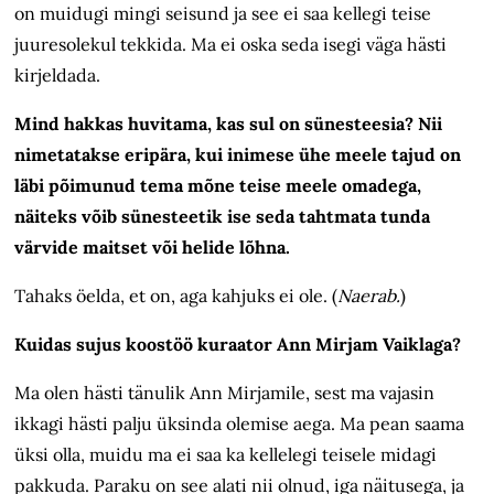
on muidugi mingi seisund ja see ei saa kellegi teise
juuresolekul tekkida. Ma ei oska seda isegi väga hästi
kirjeldada.
Mind hakkas huvitama, kas sul on sünesteesia? Nii
nimetatakse eripära, kui inimese ühe meele tajud on
läbi põimunud tema mõne teise meele omadega,
näiteks võib sünesteetik ise seda tahtmata tunda
värvide maitset või helide lõhna.
Tahaks öelda, et on, aga kahjuks ei ole. (
Naerab.
)
Kuidas sujus koostöö kuraator Ann Mirjam Vaiklaga?
Ma olen hästi tänulik Ann Mirjamile, sest ma vajasin
ikkagi hästi palju üksinda olemise aega. Ma pean saama
üksi olla, muidu ma ei saa ka kellelegi teisele midagi
pakkuda. Paraku on see alati nii olnud, iga näitusega, ja