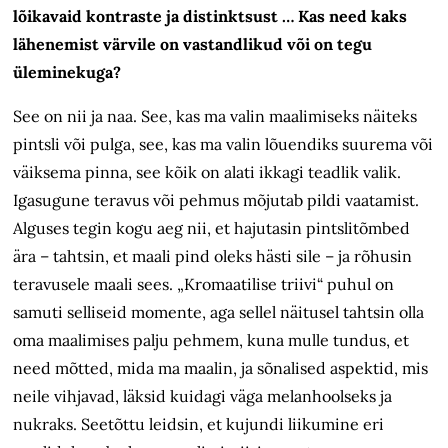
lõikavaid kontraste ja distinktsust … Kas need kaks
lähenemist värvile on vastandlikud või on tegu
üleminekuga?
See on nii ja naa. See, kas ma valin maalimiseks näiteks
pintsli või pulga, see, kas ma valin lõuendiks suurema või
väiksema pinna, see kõik on alati ikkagi teadlik valik.
Igasugune teravus või pehmus mõjutab pildi vaatamist.
Alguses tegin kogu aeg nii, et hajutasin pintsli­tõmbed
ära – tahtsin, et maali pind oleks hästi sile – ja rõhusin
teravusele maali sees. „Kromaatilise triivi“ puhul on
samuti selliseid momente, aga sellel näitusel tahtsin olla
oma maalimises palju pehmem, kuna mulle tundus, et
need mõtted, mida ma maalin, ja sõnalised aspektid, mis
neile vihjavad, läksid kuidagi väga melanhoolseks ja
nukraks. Seetõttu leidsin, et kujundi liikumine eri