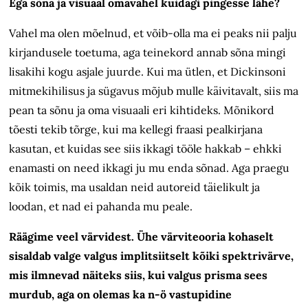
Ega sõna ja visuaal omavahel kuidagi pingesse lähe?
Vahel ma olen mõelnud, et võib-olla ma ei peaks nii palju
kirjandusele toetuma, aga teinekord annab sõna mingi
lisakihi kogu asjale juurde. Kui ma ütlen, et Dickinsoni
mitmekihilisus ja sügavus mõjub mulle käivitavalt, siis ma
pean ta sõnu ja oma visuaali eri kihtideks. Mõnikord
tõesti tekib tõrge, kui ma kellegi fraasi pealkirjana
kasutan, et kuidas see siis ikkagi tööle hakkab – ehkki
enamasti on need ikkagi ju mu enda sõnad. Aga praegu
kõik toimis, ma usaldan neid autoreid täielikult ja
loodan, et nad ei pahanda mu peale.
Räägime veel värvidest. Ühe värviteooria kohaselt
sisaldab valge valgus implitsiitselt kõiki spektrivärve,
mis ilmnevad näiteks siis, kui valgus prisma sees
murdub, aga on olemas ka n-ö vastupidine