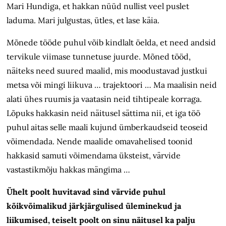
Mari Hundiga, et hakkan nüüd nullist veel puslet
laduma. Mari julgustas, ütles, et lase käia.
Mõnede tööde puhul võib kindlalt öelda, et need andsid
tervikule viimase tunnetuse juurde. Mõned tööd,
näiteks need suured maalid, mis moodustavad justkui
metsa või mingi liikuva … trajektoori … Ma maalisin neid
alati ühes ruumis ja vaatasin neid tihtipeale korraga.
Lõpuks hakkasin neid näitusel sättima nii, et iga töö
puhul aitas selle maali kujund ümberkaudseid teoseid
võimendada. Nende maalide omavahelised toonid
hakkasid samuti võimendama üksteist, värvide
vastastikmõju hakkas mängima …
Ühelt poolt huvitavad sind värvide puhul
kõikvõimalikud järkjärgulised üleminekud ja
liikumised, teiselt poolt on sinu näitusel ka palju