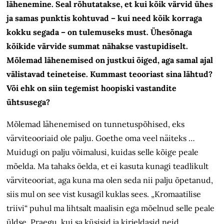
lähenemine. Seal rõhutatakse, et kui kõik värvid ühes
ja samas punktis kohtuvad – kui need kõik korraga
kokku segada – on tulemuseks must. Ühesõnaga
kõikide värvide summat nähakse vastupidiselt.
Mõlemad lähenemised on justkui õiged, aga samal ajal
välistavad teineteise. Kummast teooriast sina lähtud?
Või ehk on siin tegemist hoopiski vastandite
ühtsusega?
Mõlemad lähenemised on tunnetuspõhised, eks
värviteooriaid ole palju. Goethe oma veel näiteks …
Muidugi on palju võimalusi, kuidas selle kõige peale
mõelda. Ma tahaks öelda, et ei kasuta kunagi teadlikult
värviteooriat, aga kuna ma olen seda nii palju õpetanud,
siis mul on see vist kusagil kuklas sees. „Kromaatilise
triivi“ puhul ma lihtsalt maalisin ega mõelnud selle peale
üldse. Praegu, kui sa küsisid ja kirjeldasid neid