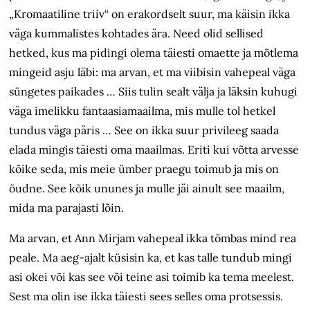
„Kromaatiline triiv“ on erakordselt suur, ma käisin ikka
väga kummalistes kohtades ära. Need olid sellised
hetked, kus ma pidingi olema täiesti omaette ja mõtlema
mingeid asju läbi: ma arvan, et ma viibisin vahepeal väga
süngetes paikades … Siis tulin sealt välja ja läksin kuhugi
väga imelikku fantaasiamaailma, mis mulle tol hetkel
tundus väga päris … See on ikka suur privileeg saada
elada mingis täiesti oma maailmas. Eriti kui võtta arvesse
kõike seda, mis meie ümber praegu toimub ja mis on
õudne. See kõik ununes ja mulle jäi ainult see maailm,
mida ma parajasti lõin.
Ma arvan, et Ann Mirjam vahepeal ikka tõmbas mind rea
peale. Ma aeg-ajalt küsisin ka, et kas talle tundub mingi
asi okei või kas see või teine asi toimib ka tema meelest.
Sest ma olin ise ikka täiesti sees selles oma protsessis.