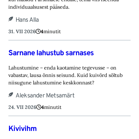
individuaalsusest pääseda.
Hans Alla
31. VII 2026
4
minutit
Sarnane lahustub sarnases
Lahustumine – enda kaotamine tegevusse – on
vabastav, lausa õnnis seisund. Kuid kuivõrd sõltub
niisugune lahustumine keskkonnast?
Aleksander Metsamärt
24. VII 2026
4
minutit
Kivivihm