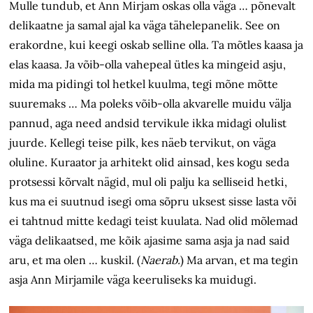
Mulle tundub, et Ann Mirjam oskas olla väga … põnevalt
delikaatne ja samal ajal ka väga tähelepanelik. See on
erakordne, kui keegi oskab selline olla. Ta mõtles kaasa ja
elas kaasa. Ja võib-olla vahepeal ütles ka mingeid asju,
mida ma pidingi tol hetkel kuulma, tegi mõne mõtte
suuremaks … Ma poleks võib-olla akvarelle muidu välja
pannud, aga need andsid tervikule ikka midagi olulist
juurde. Kellegi teise pilk, kes näeb tervikut, on väga
oluline. Kuraator ja arhitekt olid ainsad, kes kogu seda
protsessi kõrvalt nägid, mul oli palju ka selliseid hetki,
kus ma ei suutnud isegi oma sõpru uksest sisse lasta või
ei tahtnud mitte kedagi teist kuulata. Nad olid mõlemad
väga delikaatsed, me kõik ajasime sama asja ja nad said
aru, et ma olen … kuskil. (
Naerab.
) Ma arvan, et ma tegin
asja Ann Mirjamile väga keeruliseks ka muidugi.