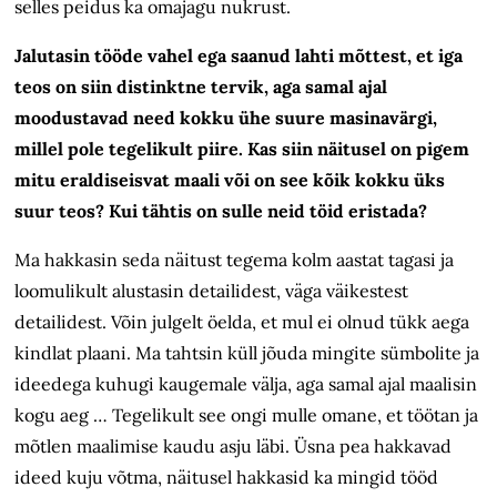
selles peidus ka omajagu nukrust.
Jalutasin tööde vahel ega saanud lahti mõttest, et iga
teos on siin distinktne tervik, aga samal ajal
moodustavad need kokku ühe suure masinavärgi,
millel pole tegelikult piire. Kas siin näitusel on pigem
mitu eraldiseisvat maali või on see kõik kokku üks
suur teos? Kui tähtis on sulle neid töid eristada?
Ma hakkasin seda näitust tegema kolm aastat tagasi ja
loomulikult alustasin detailidest, väga väikestest
detailidest. Võin julgelt öelda, et mul ei olnud tükk aega
kindlat plaani. Ma tahtsin küll jõuda mingite sümbolite ja
ideedega kuhugi kaugemale välja, aga samal ajal maalisin
kogu aeg … Tegelikult see ongi mulle omane, et töötan ja
mõtlen maalimise kaudu asju läbi. Üsna pea hakkavad
ideed kuju võtma, näitusel hakkasid ka mingid tööd