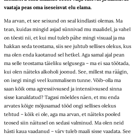
vaataja peas oma iseseisvat elu elama.
Ma arvan, et see seisund on seal kindlasti olemas. Ma
tean, kuidas mingid asjad sünnivad mu maalidel, ja vahel
on tõesti nii, et kui mul tuleb pähe mingi visuaal ja ma
hakkan seda teostama, siis see juhtub sellises olekus, kus
ma olen enda kaotanud sel hetkel. Aga samal ajal pean
ma selle teostama täieliku selgusega – ma ei saa töötada,
kui olen näiteks alkoholi joonud. See, millest ma räägin,
on isegi mingi veel kummalisem tunne. Võib-olla ma
saan kõik oma agressiivsused ja intensiivsused sinna
sisse kanaldatud? Tagasi mõeldes näen, et mu enda
arvates kõige mõjusamad tööd ongi sellises olekus
tehtud – kõik ei ole, aga ma arvan, et näiteks pooled
teosed siin näitusel on sedasi valminud. Ma olen neid
hästi kaua vaadanud – värv tuleb maali sisse vaadata. See