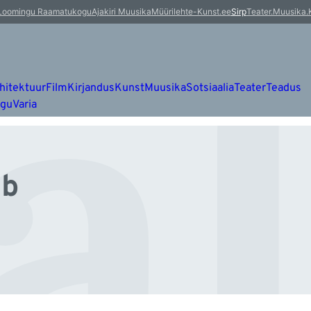
al
Loomingu Raamatukogu
Ajakiri Muusika
Müürileht
e-Kunst.ee
Sirp
Teater.Muusika.
hitektuur
Film
Kirjandus
Kunst
Muusika
Sotsiaalia
Teater
Teadus
ugu
Varia
lb