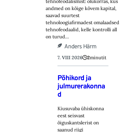
tehnofeodalismist: olukorras, kus
andmed on kõige kõvem kapital,
saavad suurtest
tehnoloogiafirmadest omalaadsed
tehnofeodaalid, kelle kontrolli all
on turud…
Anders Härm
7. VIII 2026
2
minutit
Põhikord ja
julmurerakonna
d
Kiusuvaba ühiskonna
eest seisvast
õiguskantslerist on
saanud riigi