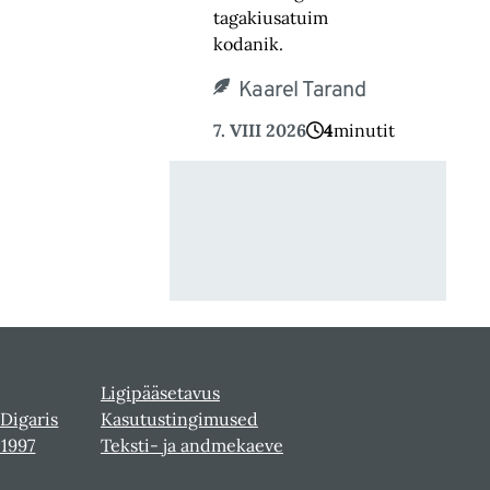
tagakiusatuim
kodanik.
Kaarel Tarand
7. VIII 2026
4
minutit
Ligipääsetavus
 Digaris
Kasutustingimused
-1997
Teksti- ja andmekaeve