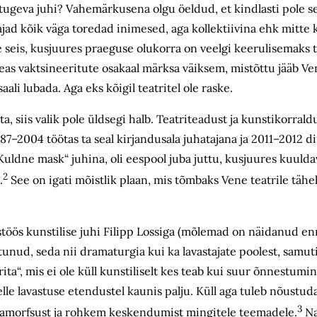
 tugeva juhi? Vahemärkusena olgu öeldud, et kindlasti pole s
ajad kõik väga toredad inimesed, aga kollektiivina ehk mitte 
ne seis, kusjuures praeguse olukorra on veelgi keerulisemaks t
as vaktsineeritute osakaal märksa väiksem, mistõttu jääb Ve
aali lubada. Aga eks kõigil teatritel ole raske.
a, siis valik pole üldsegi halb. Teatriteadust ja kunstikorral
1987–2004 töötas ta seal kirjandusala juhatajana ja 2011–2012 di
uldne mask“ juhina, oli eespool juba juttu, kusjuures kuuldava
2
.
See on igati mõistlik plaan, mis tõmbaks Vene teatrile täh
ostöös kunstilise juhi Filipp Lossiga (mõlemad on näidanud e
ud, seda nii dramaturgia kui ka lavastajate poolest, samuti 
rita“, mis ei ole küll kunstiliselt kes teab kui suur õnnestumi
elle lavastuse etendustel kaunis palju. Küll aga tuleb nõustud
3
 amorfsust ja rohkem keskendumist mingitele teemadele.
Na