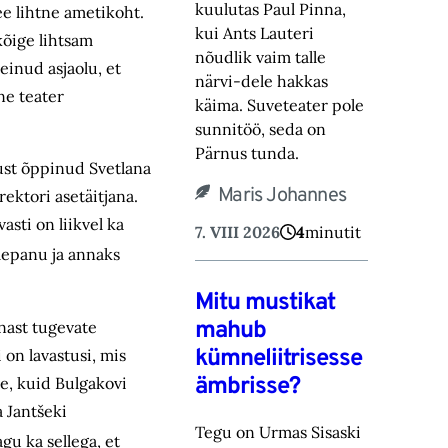
kuulutas Paul Pinna,
ee lihtne ametikoht.
kui Ants Lauteri
kõige lihtsam
nõudlik vaim talle
einud asjaolu, et
närvi-‎dele hakkas
ne teater
käima. Suveteater pole
sunnitöö, seda on
Pärnus tunda.‎
dust õppinud Svetlana
Maris Johannes
rektori asetäitjana.
sti on liikvel ka
7. VIII 2026
4
minutit
elepanu ja annaks
Mitu mustikat
mahub
nnast tugevate
kümneliitrisesse
on lavastusi, mis
ämbrisse?
ne, kuid Bulgakovi
a Jantšeki
Tegu on Urmas Sisaski
gu ka sellega, et