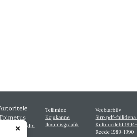
Autoritele
Tellimine
Veebiarhiiv
Toimetus
Kojukanne
Sirp pdf-failidena
Ilmumisgraafik
Kultuurileht 1994
Sirbi laureaadid
Reede 1989-1990