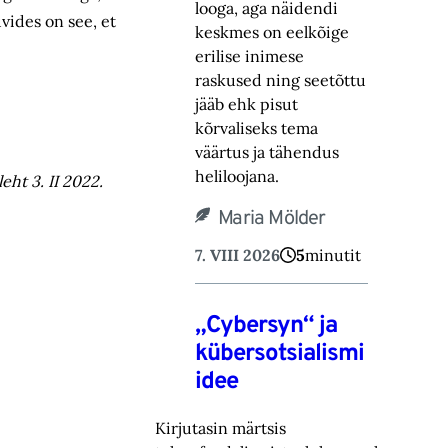
looga, aga näidendi
vides on see, et
keskmes on eelkõige
erilise inimese
raskused ning ‎seetõttu
jääb ehk pisut
kõrvaliseks tema
väärtus ja tähendus
heliloojana.‎
ht 3. II 2022.
Maria Mölder
7. VIII 2026
5
minutit
„Cybersyn“ ja
kübersotsialismi
idee
Kirjutasin märtsis