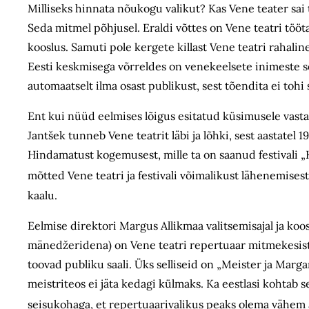
Milliseks hinnata nõukogu valikut? Kas Vene teater sai
Seda mitmel põhjusel. Eraldi võttes on Vene teatri tööt
kooslus. Samuti pole kergete killast Vene teatri rahali
Eesti keskmisega võrreldes on venekeelsete inimeste se
automaatselt ilma osast publikust, sest tõendita ei tohi s
Ent kui nüüd eelmises lõigus esitatud küsimusele vastat
Jantšek tunneb Vene teatrit läbi ja lõhki, sest aastatel 
Hindamatust kogemusest, mille ta on saanud festivali „K
mõtted Vene teatri ja festivali võimalikust lähenemisest
kaalu.
Eelmise direktori Margus Allikmaa valitsemisajal ja ko
mänedžeridena) on Vene teatri repertuaar mitmekesistun
toovad publiku saali. Üks selliseid on „Meister ja Marga
meistriteos ei jäta kedagi külmaks. Ka eestlasi kohtab s
seisukohaga, et repertuaarivalikus peaks olema vähem