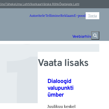
i
Kino
Täheke
Uma Leht
Vikerkaar
Värske Rõhk
Õpetajate Leht
Autoritele
Tellimine
Reklaam
E-pood
Toeta
Veebiarhiiv
Vaata lisaks
Dialoogid
valupunkti
ümber
Juulikuu keskel