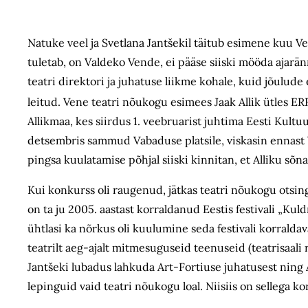
Natuke veel ja Svetlana Jantšekil täitub esimene kuu Ve
tuletab, on Valdeko Vende, ei pääse siiski mööda ajarä
teatri direktori ja juhatuse liikme kohale, kuid jõulude
leitud. Vene teatri nõukogu esimees Jaak Allik ütles ERR
Allikmaa, kes siirdus 1. veebruarist juhtima Eesti Kult
detsembris sammud Vabaduse platsile, viskasin ennast Ven
pingsa kuulatamise põhjal siiski kinnitan, et Alliku sõn
Kui konkurss oli raugenud, jätkas teatri nõukogu otsing
on ta ju 2005. aastast korraldanud Eestis festivali „Kul
ühtlasi ka nõrkus oli kuulumine seda festivali korrald
teatrilt aeg-ajalt mitmesuguseid teenuseid (teatrisaali 
Jantšeki lubadus lahkuda Art-Fortiuse juhatusest ning A
lepinguid vaid teatri nõukogu loal. Niisiis on sellega ko