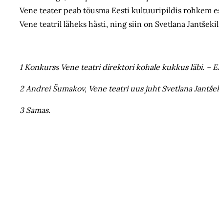
Vene teater peab tõusma Eesti kultuuripildis rohkem es
Vene teatril läheks hästi, ning siin on Svetlana Jantšekil
1 Konkurss Vene teatri direktori kohale kukkus läbi. – ER
2 Andrei Šumakov, Vene teatri uus juht Svetlana Jantšek
3 Samas.