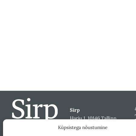
Sirp
Harju 1, 10146 Tallinn
sirp@sirp.ee
Küpsistega nõustumine
Facebook