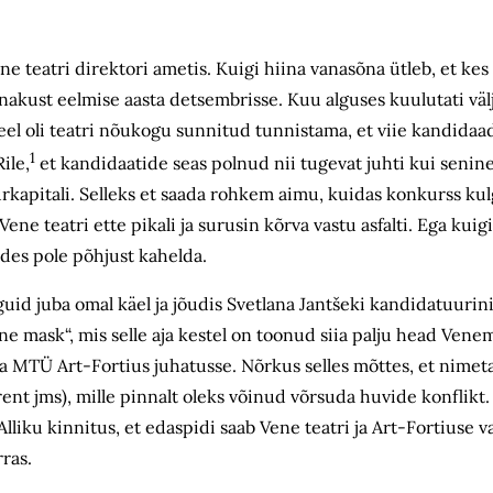
ne teatri direktori ametis. Kuigi hiina vanasõna ütleb, et kes
nnakust eelmise aasta detsembrisse. Kuu alguses kuulutati vä
 eel oli teatri nõukogu sunnitud tunnistama, et viie kandidaad
1
ile,
et kandidaatide seas polnud nii tugevat juhti kui senin
uurkapitali. Selleks et saada rohkem aimu, kuidas konkurss ku
e teatri ette pikali ja surusin kõrva vastu asfalti. Ega kuig
ades pole põhjust kahelda.
uid juba omal käel ja jõudis Svetlana Jantšeki kandidatuurini
dne mask“, mis selle aja kestel on toonud siia palju head Venem
ava MTÜ Art-Fortius juhatusse. Nõrkus selles mõttes, et nim
rent jms), mille pinnalt oleks võinud võrsuda huvide konflikt. 
lliku kinnitus, et edaspidi saab Vene teatri ja Art-Fortiuse v
rras.