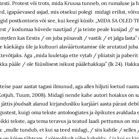
otesti. Protest või trots, mida Kruusa tunneb, on rumaluse ja 
ed, igapäevased asjad, mis otsekui polegi midagi erilist, võ
margid postkontoris või see, kui keegi küsib: „MIDA SA OLED
st / kodumaa hüvede nautijad / ja teiste peale kusijad // 
len kas Eestis / on juba piisavalt / vastik / et jalga lasta” (
se käekäigu üle ja kultuuri alaväärtustamise üle arutatud juba
tevõtjaks. Aga „mida luuletaja ette vytab / pliiatsit ja paberit
ka pääle / ole füüsilisest isikust päälehakkaja” (lk 24). Hakka
e paar aastat tagasi ilmunud, aga alles hiljuti loetud raamat
r Kotjuh, Tuum, 2008). Midagi nende kahe autori hoiakus on sa
ättis jõudsalt alanud kirjandusliku karjääri aasta pärast de
ustest, kuigi oma tekste antoloogiates ja õpikutes avaldada
pikki tekste, aga tema teravus ja teatud laadi pettumus on m
mulle tundub, et kui sa teed midagi, / siis kahtle / selles 
 on kõige tähtsam / võimalikult vähe kahelda; / ja kui sa kirju