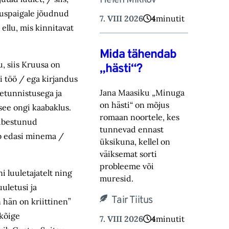
Helen Mikkov
etuspaigale jõudnud
7. VIII 2026
4
minutit
ellu, mis kinnitavat
Mida tähendab
, siis Kruusa on
„hästi“?
i töö / ega kirjandus
Jana Maasiku „Minuga
etunnistusega ja
on hästi“ on mõjus
 see ongi kaabaklus.
romaan noortele, kes
kibestunud
tunnevad ennast
ab edasi minema /
üksikuna, ‎kellel on
väiksemat sorti
probleeme või
i luuletajatelt ning
muresid.‎
uletusi ja
Tair Tiitus
 hän on kriittinen”
 kõige
7. VIII 2026
4
minutit