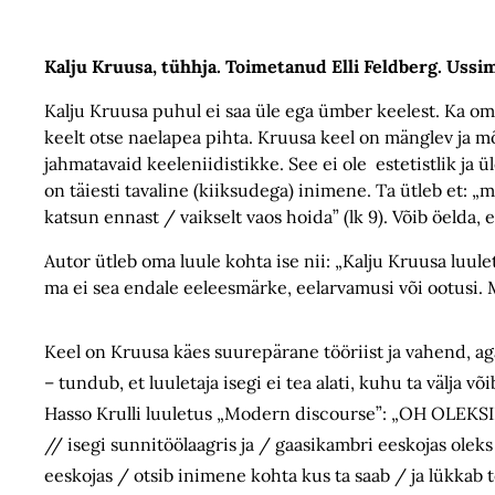
Kalju Kruusa, tühhja. Toimetanud Elli Feldberg. Ussi
Kalju Kruusa puhul ei saa üle ega ümber keelest. Ka oma
keelt otse naelapea pihta. Kruusa keel on mänglev ja mõ
jahmatavaid keeleniidistikke. See ei ole estetistlik ja ü
on täiesti tavaline (kiiksudega) inimene. Ta ütleb et: 
katsun ennast / vaikselt vaos hoida” (lk 9). Võib öelda, e
Autor ütleb oma luule kohta ise nii: „Kalju Kruusa luule
ma ei sea endale eeleesmärke, eelarvamusi või ootusi. Ma
Keel on Kruusa käes suurepärane tööriist ja vahend, ag
– tundub, et luuletaja isegi ei tea alati, kuhu ta välja v
Hasso Krulli luuletus „Modern discourse”: „OH OLEK
// isegi sunnitöölaagris ja / gaasikambri eeskojas olek
eeskojas / otsib inimene kohta kus ta saab / ja lükkab t