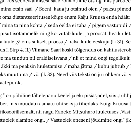
ega, kus seenelkäimisest saab romantiline otsing, mis parode
ina otsin sääl. / Seeni kaua ju otsinud olen / paksu pimeda 
 oma distantseerituses kõige enam Kalju Kruusa enda häält: „
 mina ta nina kohta / seda öelda ei taha / pigem vastupidi /
 on pisut isotammelik ning kõrvutab luulet ja proosat: hea luul
 luule // on sisuliselt proosa / halva luule eeskuju (lk 31). 
 I. Sirp 4. II.) Viimane Saarikoski tõlgendus on kahtlustero
ise ma tundun nii eraldiseisvana / nii et mind ongi tegeliku
 äkki ma peaksin luuletamise / maha jätma / kuhu juhtub / ku
ks muutuma / või (lk 32). Need viis teksti on ju rohkem või
 ja vaatepunkt.
” on põhiline tähelepanu keelel ja elu pisiasjadel, siis „tüh
er, mis muudab raamatu ühtseks ja tihedaks. Kuigi Kruusa 
filosoofilisemalt, nii nagu Kaneko Mitsuharo luuletuses „Vast
astuolek elamine ongi. / Vastuolek eneseni jõudmine ongi” (lk