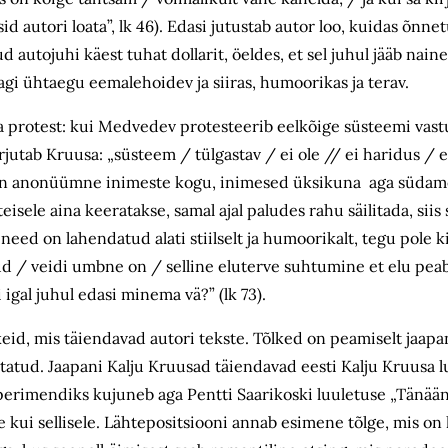
sid autori loata”, lk 46). Edasi jutustab autor loo, kuidas õnn
tojuhi käest tuhat dollarit, öeldes, et sel juhul jääb naine 
sagi ühtaegu eemalehoidev ja siiras, humoorikas ja terav.
 protest: kui Medvedev protesteerib eelkõige süsteemi vastu
utab Kruusa: „süsteem / tülgastav / ei ole // ei haridus / e
m on anonüümne inimeste kogu, inimesed üksikuna aga südam
eisele aina keeratakse, samal ajal paludes rahu säilitada, siis
need on lahendatud alati stiilselt ja humoorikalt, tegu pole 
nud / veidi umbne on / selline eluterve suhtumine et elu pe
i igal juhul edasi minema vä?” (lk 73).
eid, mis täiendavad autori tekste. Tõlked on peamiselt jaapan
tatud. Jaapani Kalju Kruusad täiendavad eesti Kalju Kruusa lu
perimendiks kujuneb aga Pentti Saarikoski luuletuse „Tänään
e kui sellisele. Lähtepositsiooni annab esimene tõlge, mis on