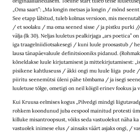
originaalilähedasem. Tõeline start tuleb teise luuletus
„Oma saart”: „Ma longin metsas ja longin / mõnd seent m
See etapp läbitud, tuleb kolmas versioon, mis meenutab
/ et soolaku / ma oma seened sisse / ja pistku purki //
välja (lk 30). Neljas luuletus pealkirjaga „ars poetica”
iga traagelniidiotsakesegi / kuni luule proosastub / hea
lausa tänapäevaluule definitsiooniks pidanud. (Rohmakus
kõneldakse luule kirjutamisest ja mittekirjutamisest: „
pisikene kahtluseuss / äkki ongi mu luule liiga pude /
piiritu seenemütsi üleni pähe tõmbama / ja isegi seene
luuletuse tõlge, ometigi on neil kõigil erinev fookus
Kui Kruusa eelmises kogus „Pilvedgi mindgi liigutavadgi
rohkem koondunud juba eespool mainitud protesti ümb
killuke misantroopsust, võiks seda vastuolekut näha ka 
vastuolek inimese elus / ainsaks väärt asjaks ongi, / v