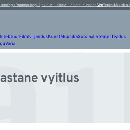
äi
Loomingu Raamatukogu
Ajakiri Muusika
Müürileht
e-Kunst.ee
Sirp
Teater.Muusika.
hitektuur
Film
Kirjandus
Kunst
Muusika
Sotsiaalia
Teater
Teadus
ugu
Varia
astane vyitlus