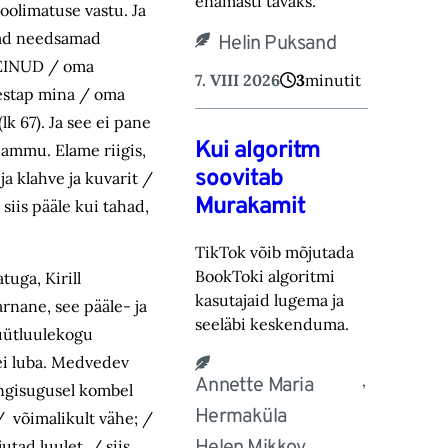
ena‎masti tavaks.‎
hoolimatuse vastu. Ja
ivad needsamad
Helin Puksand
 TEINUD / oma
7. VIII 2026
3
minutit
sestap mina / oma
lk 67). Ja see ei pane
Kui algoritm
 ammu. Elame riigis,
soovitab
 ja klahve ja kuvarit /
Murakamit
 siis pääle kui tahad,
TikTok võib mõjutada
BookToki algoritmi
uga, Kirill
kasutajaid lugema ja
rnane, see pääle- ja
seeläbi keskenduma.‎
büütluulekogu
 ei luba. Medvedev
,
Annette Maria
ingisugusel kombel
Hermaküla
/ võimalikult vähe; /
tad luulet, / siis,