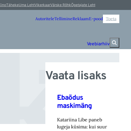
k
Kino
Täheke
Uma Leht
Vikerkaar
Värske Rõhk
Õpetajate Leht
Autoritele
Tellimine
Reklaam
E-pood
Toeta
Veebiarhiiv
Vaata lisaks
Ebaõdus
maskimäng
Katariina Libe paneb
lugeja küsima: kui suur