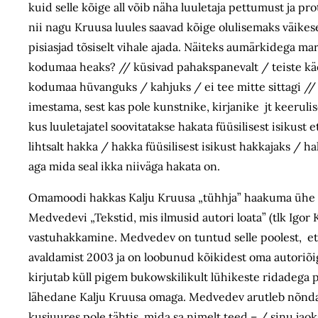
kuid selle kõige all võib näha luuletaja pettumust ja pr
nii nagu Kruusa luules saavad kõige olulisemaks väikes
pisiasjad tõsiselt vihale ajada. Näiteks aumärkidega 
kodumaa heaks? // küsivad pahakspanevalt / teiste käe
kodumaa hüvanguks / kahjuks / ei tee mitte sittagi // myt
imestama, sest kas pole kunstnike, kirjanike jt keeruli
kus luuletajatel soovitatakse hakata füüsilisest isikust et
lihtsalt hakka / hakka füüsilisest isikust hakkajaks / hak
aga mida seal ikka niiväga hakata on.
Omamoodi hakkas Kalju Kruusa „tühhja” haakuma ühe teis
Medvedevi „Tekstid, mis ilmusid autori loata” (tlk Igo
vastuhakkamine. Medvedev on tuntud selle poolest, et j
avaldamist 2003 ja on loobunud kõikidest oma autoriõig
kirjutab küll pigem bukowskilikult lühikeste ridadega 
lähedane Kalju Kruusa omaga. Medvedev arutleb nõnda: „
kusjuures pole tähtis, mida sa nimelt teed – / sinu jaoks