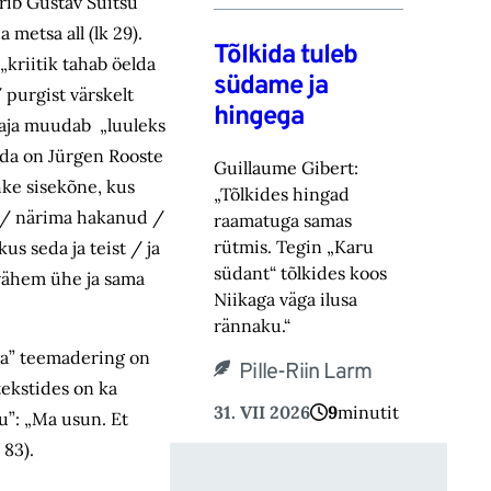
erib Gustav Suitsu
metsa all (lk 29).
Tõlkida tuleb
kriitik tahab öelda
südame ja
 purgist värskelt
hingega
etaja muudab „luuleks
Seda on Jürgen Rooste
Guillaume Gibert:
hke sisekõne, kus
„Tõlkides hingad
lt / närima hakanud /
raamatuga samas
rütmis. Tegin „Karu
s seda ja teist / ja
südant“ tõlkides koos
 vähem ühe ja sama
Niikaga väga ilusa
rännaku.“
hja” teemadering on
Pille-Riin Larm
tekstides on ka
31. VII 2026
9
minutit
u”: „Ma usun. Et
 83).