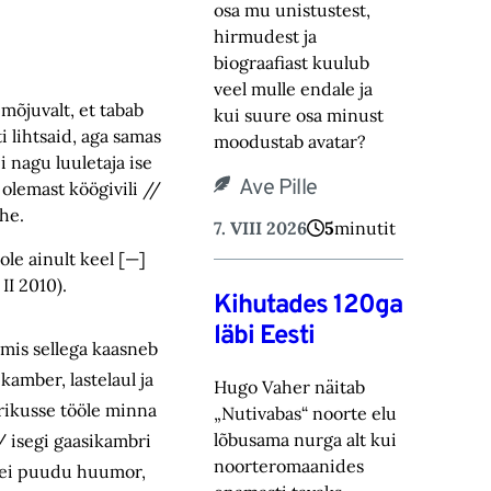
osa mu unistustest,
hirmudest ja
biograafiast ‎kuulub
veel mulle endale ja
mõjuvalt, et tabab
kui suure osa minust
 lihtsaid, aga samas
moodustab avatar? ‎
i nagu luuletaja ise
Ave Pille
olemast köögivili //
ahe.
7. VIII 2026
5
minutit
ole ainult keel [—]
 II 2010).
Kihutades 120ga
läbi Eesti
 mis sellega kaasneb
ikamber, lastelaul ja
Hugo Vaher näitab
ikusse tööle minna
„Nutivabas“ noorte elu
lõbusama nurga alt kui
/ isegi gaasikambri
noorteromaanides
es ei puudu huumor,