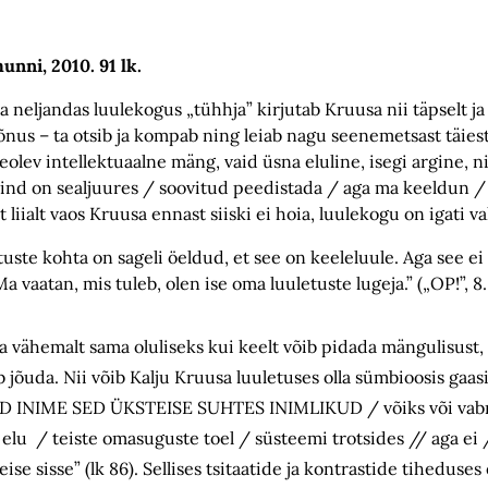
munni, 2010. 91 lk.
 neljandas luulekogus „tühhja” kirjutab Kruusa nii täpselt ja 
nus – ta otsib ja kompab ning leiab nagu seenemetsast täiesti
leolev intellektuaalne mäng, vaid üsna eluline, isegi argine, ni
„mind on sealjuures / soovitud peedistada / aga ma keeldun / 
t liialt vaos Kruusa ennast siiski ei hoia, luulekogu on igati v
tuste kohta on sageli öeldud, et see on keeleluule. Aga see ei 
 vaatan, mis tuleb, olen ise oma luuletuste lugeja.” („OP!”, 8.
a vähemalt sama oluliseks kui keelt võib pidada mängulisust,
õib jõuda. Nii võib Kalju Kruusa luuletuses olla sümbioosis gaas
SID INIME SED ÜKSTEISE SUHTES INIMLIKUD / võiks või vabr
s elu / teiste omasuguste toel / süsteemi trotsides // aga ei 
eise sisse” (lk 86). Sellises tsitaatide ja kontrastide tihedus