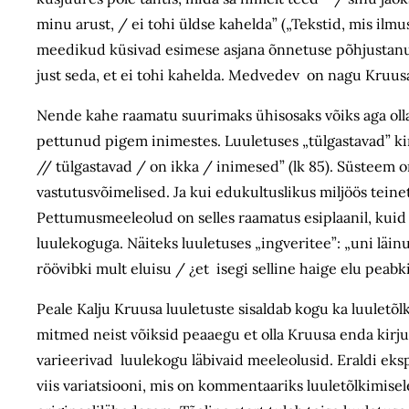
minu arust, / ei tohi üldse kahelda” („Tekstid, mis ilmu
meedikud küsivad esimese asjana õnnetuse põhjustanud au
just seda, et ei tohi kahelda. Medvedev on nagu Kruu
Nende kahe raamatu suurimaks ühisosaks võiks aga olla
pettunud pigem inimestes. Luuletuses „tülgastavad” kirj
// tülgastavad / on ikka / inimesed” (lk 85). Süstee
vastutusvõimelised. Ja kui edukultuslikus miljöös teinet
Pettumusmeeleolud on selles raamatus esiplaanil, kuid 
luulekoguga. Näiteks luuletuses „ingveritee”: „uni läi
röövibki mult eluisu / ¿et isegi selline haige elu peabk
Peale Kalju Kruusa luuletuste sisaldab kogu ka luuletõlk
mitmed neist võiksid peaaegu et olla Kruusa enda kirju
varieerivad luulekogu läbivaid meeleolusid. Eraldi eks
viis variatsiooni, mis on kommentaariks luuletõlkimisel