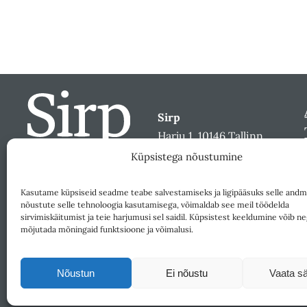
Sirp
Harju 1, 10146 Tallinn
sirp@sirp.ee
Küpsistega nõustumine
Facebook
Toeta
Kasutame küpsiseid seadme teabe salvestamiseks ja ligipääsuks selle andm
nõustute selle tehnoloogia kasutamisega, võimaldab see meil töödelda
sirvimiskäitumist ja teie harjumusi sel saidil. Küpsistest keeldumine võib ne
mõjutada mõningaid funktsioone ja võimalusi.
Nõustun
Ei nõustu
Vaata sä
Väljaandja SA Kultuurileht