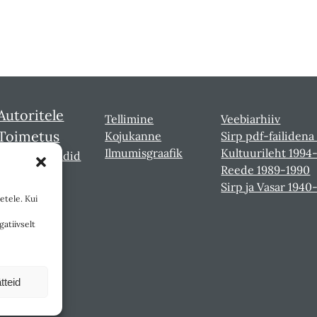
Autoritele
Tellimine
Veebiarhiiv
Toimetus
Kojukanne
Sirp pdf-failidena
Ilmumisgraafik
Kultuurileht 1994
Sirbi laureaadid
Reede 1989-1990
Sirp ja Vasar 1940
etele. Kui
gatiivselt
tteid