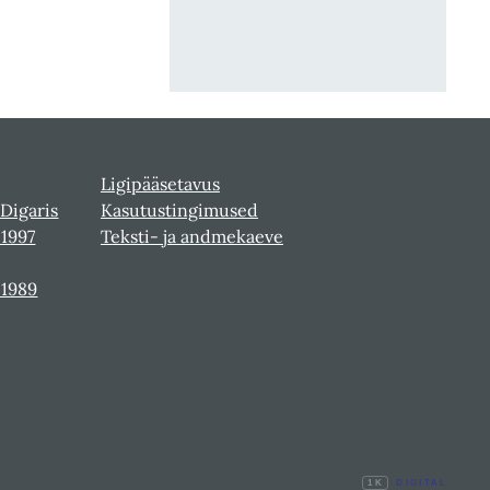
Ligipääsetavus
 Digaris
Kasutustingimused
-1997
Teksti- ja andmekaeve
-1989
1K
DIGITAL