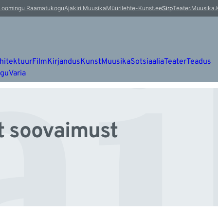
äi
Loomingu Raamatukogu
Ajakiri Muusika
Müürileht
e-Kunst.ee
Sirp
Teater.Muusika.
hitektuur
Film
Kirjandus
Kunst
Muusika
Sotsiaalia
Teater
Teadus
ugu
Varia
t soovaimust