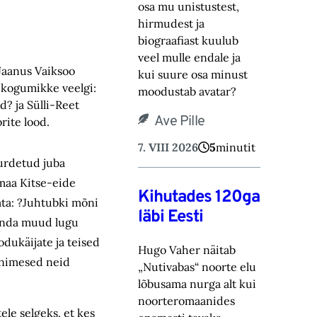
osa mu unistustest,
hirmudest ja
biograafiast ‎kuulub
veel mulle endale ja
 Jaanus Vaiksoo
kui suure osa minust
 kogumikke veelgi:
moodustab avatar? ‎
? ja Sülli-Reet
Ave Pille
rite lood.
7. VIII 2026
5
minutit
urdetud juba
emaa Kitse-eide
Kihutades 120ga
ata: ?Juhtubki mõni
läbi Eesti
mõnda muud lugu
odukäijate ja teised
Hugo Vaher näitab
 inimesed neid
„Nutivabas“ noorte elu
lõbusama nurga alt kui
noorteromaanides
le selgeks, et kes