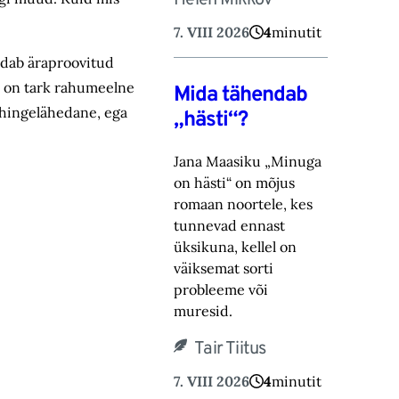
Helen Mikkov
7. VIII 2026
4
minutit
ndab äraproovitud
se on tark rahumeelne
Mida tähendab
i hingelähedane, ega
„hästi“?
Jana Maasiku „Minuga
on hästi“ on mõjus
romaan noortele, kes
tunnevad ennast
üksikuna, ‎kellel on
väiksemat sorti
probleeme või
muresid.‎
Tair Tiitus
7. VIII 2026
4
minutit