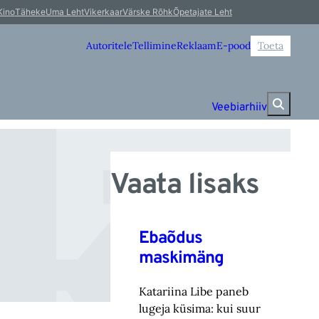
k
Kino
Täheke
Uma Leht
Vikerkaar
Värske Rõhk
Õpetajate Leht
Autoritele
Tellimine
Reklaam
E-pood
Toeta
Veebiarhiiv
Vaata lisaks
Ebaõdus
maskimäng
Katariina Libe paneb
lugeja küsima: kui suur