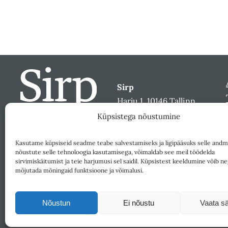
Sirp
Harju 1, 10146 Tallinn
sirp@sirp.ee
Küpsistega nõustumine
Facebook
Toeta
Kasutame küpsiseid seadme teabe salvestamiseks ja ligipääsuks selle andm
nõustute selle tehnoloogia kasutamisega, võimaldab see meil töödelda
sirvimiskäitumist ja teie harjumusi sel saidil. Küpsistest keeldumine võib ne
mõjutada mõningaid funktsioone ja võimalusi.
Nõustun
Ei nõustu
Vaata sä
Väljaandja SA Kultuurileht