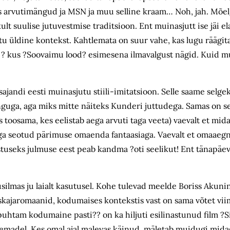
mas arvutimängud ja MSN ja muu selline kraam… Noh, jah. Mõ
kult suulise jutuvestmise traditsioon. Ent muinasjutt ise jäi e
võtu üldine kontekst. Kahtlemata on suur vahe, kas lugu räägi
jas ? kus ?Soovaimu lood? esimesena ilmavalgust nägid. Kuid 
jandi eesti muinasjutu stiili-imitatsioon. Selle saame selgek
uga, aga miks mitte näiteks Kunderi juttudega. Samas on se
toosama, kes eelistab aega arvuti taga veeta) vaevalt et mida
uga seotud pärimuse omaenda fantaasiaga. Vaevalt et omaaeg
stuseks julmuse eest peab kandma ?oti seelikut! Ent tänapäe
silmas ju laialt kasutusel. Kohe tulevad meelde Boriss Akuni
ajaromaanid, kodumaises kontekstis vast on sama võtet viim
puhtam kodumaine pasti?? on ka hiljuti esilinastunud film ?
eemadel. Kes omal ajal malevas käinud, mäletab muidugi mid