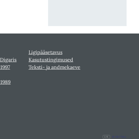
Ligipääsetavus
 Digaris
Kasutustingimused
-1997
Teksti- ja andmekaeve
-1989
1K
DIGITAL