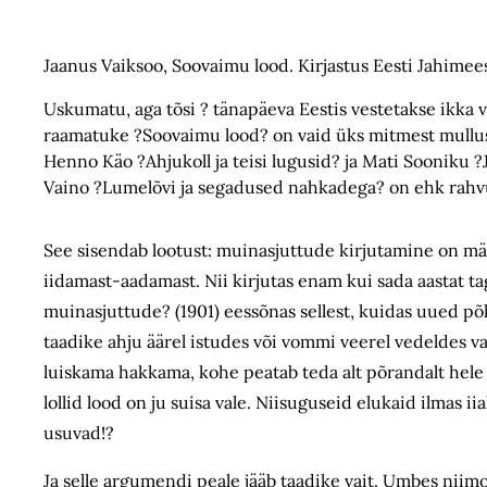
Jaanus Vaiksoo, Soovaimu lood. Kirjastus Eesti Jahimee
Uskumatu, aga tõsi ? tänapäeva Eestis vestetakse ikka 
raamatuke ?Soovaimu lood? on vaid üks mitmest mulluse
Henno Käo ?Ahjukoll ja teisi lugusid? ja Mati Sooniku
Vaino ?Lumelõvi ja segadused nahkadega? on ehk rahvus
See sisendab lootust: muinasjuttude kirjutamine on m
iidamast-aadamast. Nii kirjutas enam kui sada aastat t
muinasjuttude? (1901) eessõnas sellest, kuidas uued p
taadike ahju äärel istudes või vommi veerel vedeldes 
luiskama hakkama, kohe peatab teda alt põrandalt hele aa
lollid lood on ju suisa vale. Niisuguseid elukaid ilmas i
usuvad!?
Ja selle argumendi peale jääb taadike vait. Umbes niim