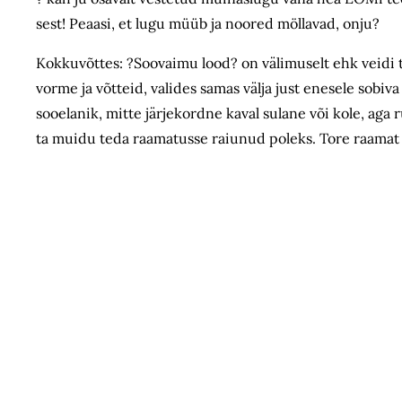
sest! Peaasi, et lugu müüb ja noored möllavad, onju?
Kokkuvõttes: ?Soovaimu lood? on välimuselt ehk veidi 
vorme ja võtteid, valides samas välja just enesele sobi
sooelanik, mitte järjekordne kaval sulane või kole, aga
ta muidu teda raamatusse raiunud poleks. Tore raamat