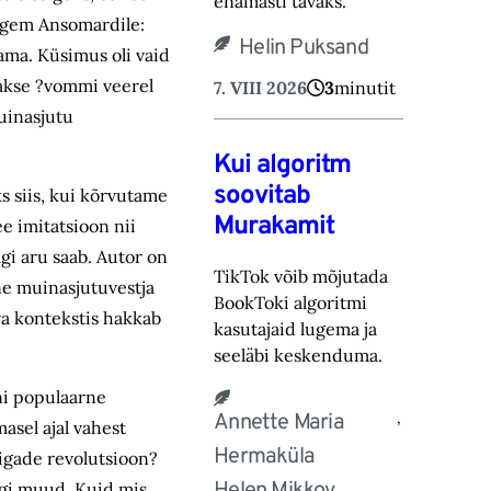
ena‎masti tavaks.‎
elgem Ansomardile:
Helin Puksand
lama. Küsimus oli vaid
takse ?vommi veerel
7. VIII 2026
3
minutit
muinasjutu
Kui algoritm
soovitab
s siis, kui kõrvutame
Murakamit
e imitatsioon nii
gi aru saab. Autor on
TikTok võib mõjutada
ne muinasjutuvestja
BookToki algoritmi
va kontekstis hakkab
kasutajaid lugema ja
seeläbi keskenduma.‎
ni populaarne
,
Annette Maria
asel ajal vahest
Hermaküla
Sigade revolutsioon?
agi muud. Kuid mis