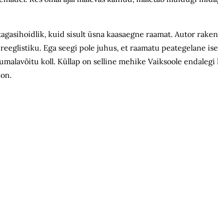
tagasihoidlik, kuid sisult üsna kaasaegne raamat. Autor rake
va reeglistiku. Ega seegi pole juhus, et raamatu peategelane i
 rumalavõitu koll. Küllap on selline mehike Vaiksoole endaleg
 on.