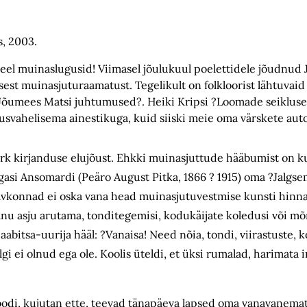
s, 2003.
veel muinaslugusid! Viimasel jõulukuul poelettidele jõudnud
st muinasjuturaamatust. Tegelikult on folkloorist lähtuvaid
 ?Jõumees Matsi juhtumused?. Heiki Kripsi ?Loomade seiklused
vahelisema ainestikuga, kuid siiski meie oma värskete auto
ärk kirjanduse elujõust. Ehkki muinasjuttude hääbumist on k
agasi Ansomardi (Peäro August Pitka, 1866 ? 1915) oma ?Jalgs
õlvkonnad ei oska vana head muinasjutuvestmise kunsti hinn
vanu asju arutama, tonditegemisi, kodukäijate koledusi või 
bitsa-uurija hääl: ?Vanaisa! Need nõia, tondi, viirastuste, k
ialgi ei olnud ega ole. Koolis üteldi, et üksi rumalad, harimata
oodi, kujutan ette, teevad tänapäeva lapsed oma vanavanemate