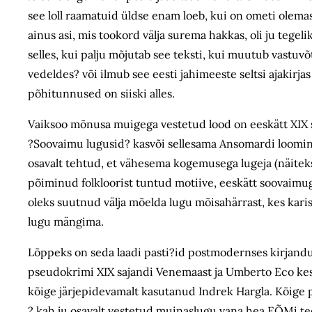
see loll raamatuid üldse enam loeb, kui on ometi ole
ainus asi, mis tookord välja surema hakkas, oli ju tegeli
selles, kui palju mõjutab see teksti, kui muutub vastu
vedeldes? või ilmub see eesti jahimeeste seltsi ajakir
põhitunnused on siiski alles.
Vaiksoo mõnusa muigega vestetud lood on eeskätt XIX sa
?Soovaimu lugusid? kasvõi sellesama Ansomardi looming
osavalt tehtud, et vähesema kogemusega lugeja (näiteks 
põiminud folkloorist tuntud motiive, eeskätt soovaim
oleks suutnud välja mõelda lugu mõisahärrast, kes kari
lugu mängima.
Lõppeks on seda laadi pasti?id postmodernses kirjandu
pseudokrimi XIX sajandi Venemaast ja Umberto Eco kesk
kõige järjepidevamalt kasutanud Indrek Hargla. Kõige 
? kah ju osavalt vestetud muinaslugu vana hea EÕMi t