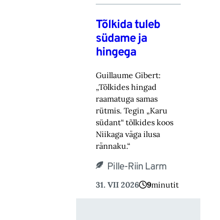
Tõlkida tuleb
südame ja
hingega
Guillaume Gibert:
„Tõlkides hingad
raamatuga samas
rütmis. Tegin „Karu
südant“ tõlkides koos
Niikaga väga ilusa
rännaku.“
Pille-Riin Larm
31. VII 2026
9
minutit