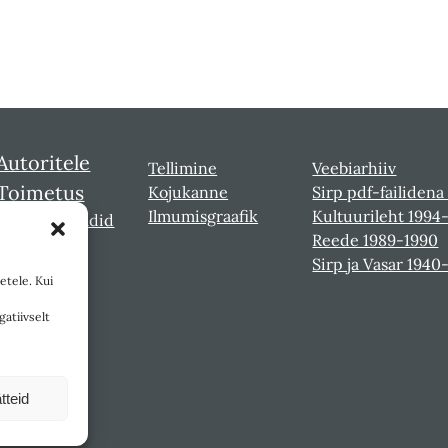
Autoritele
Tellimine
Veebiarhiiv
Toimetus
Kojukanne
Sirp pdf-failidena
Ilmumisgraafik
Kultuurileht 1994
Sirbi laureaadid
Reede 1989-1990
Sirp ja Vasar 1940
etele. Kui
gatiivselt
tteid