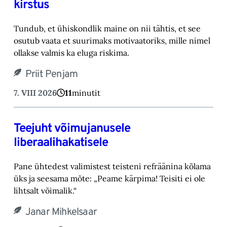
kirstus
Tundub, et ühiskondlik maine on nii tähtis, et see
osutub vaata et suurimaks motivaatoriks, ‎mille nimel
ollakse valmis ka eluga riskima.‎
Priit Penjam
7. VIII 2026
11
minutit
Teejuht võimujanusele
liberaalihakatisele
Pane ühtedest valimistest teisteni refräänina kõlama
üks ja seesama mõte: „Peame kärpima! ‎Teisiti ei ole
lihtsalt võimalik.“‎
Janar Mihkelsaar