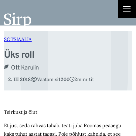
Ü
Liigu
sisu
juurde
SOTSIAALIA
Üks roll
Ott Karulin
2. III 2018
Vaatamisi
1200
2
minutit
Tsirkust ja õlut!
Et just seda rahvas tahab, teati juba Roomas peaaegu
kaks tuhat aastat tagasi. Pole põhjust kahelda, et see