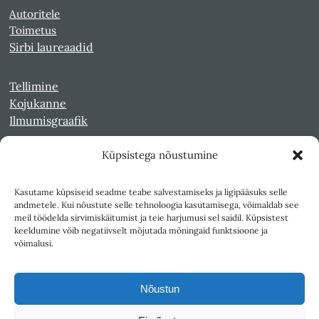
Autoritele
Toimetus
Sirbi laureaadid
Tellimine
Kojukanne
Ilmumisgraafik
Küpsistega nõustumine
Veebiarhiiv
Sirp pdf-failidena Digaris
Kasutame küpsiseid seadme teabe salvestamiseks ja ligipääsuks selle
Kultuurileht 1994-1997
andmetele. Kui nõustute selle tehnoloogia kasutamisega, võimaldab see
Reede 1989-1990
meil töödelda sirvimiskäitumist ja teie harjumusi sel saidil. Küpsistest
Sirp ja Vasar 1940-1989
keeldumine võib negatiivselt mõjutada mõningaid funktsioone ja
võimalusi.
Ligipääsetavus
Kasutustingimused
Nõustun
Teksti- ja andmekaeve