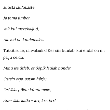
suusta laulukaste.
Ja tema ümber,
vait kui merekaljud,
rahvad on kuulemaies.
Tutkit sulle, rahvalaulik! Kes siis kuulab, kui endal on nii
palju öelda:
Minu isa ütleb, et ööpik laulab nõnda:
Ostsin orja, ostsin härja;
Ori läks põldu kündemaie,
Ader läks katki – krr, krr, krr!