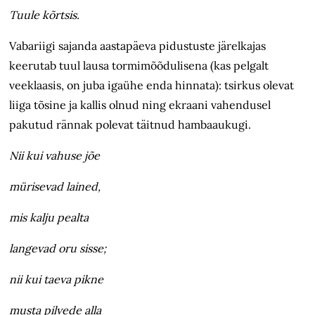
Tuule kõrtsis.
Vabariigi sajanda aastapäeva pidustuste järelkajas
keerutab tuul lausa tormimõõdulisena (kas pelgalt
veeklaasis, on juba igaühe enda hinnata): tsirkus olevat
liiga tõsine ja kallis olnud ning ekraani vahendusel
pakutud rännak polevat täitnud hambaaukugi.
Nii kui vahuse jõe
mürisevad lained,
mis kalju pealta
langevad oru sisse;
nii kui taeva pikne
musta pilvede alla