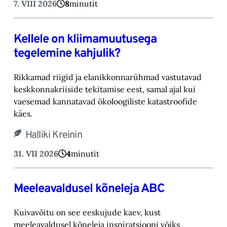
7. VIII 2026
8
minutit
Kellele on kliimamuutusega
tegelemine kahjulik?
Rikkamad riigid ja elanikkonnarühmad vastutavad
keskkonnakriiside tekitamise eest, samal ajal kui
vaesemad kannatavad ökoloogiliste katastroofide
käes.
Halliki Kreinin
31. VII 2026
4
minutit
Meeleavaldusel kõneleja ABC
Kuivavõitu on see eeskujude kaev, kust
meeleavaldusel kõneleja inspiratsiooni võiks