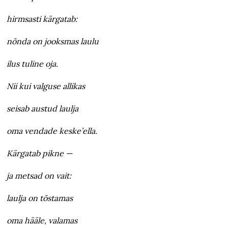
hirmsasti kärgatab:
nõnda on jooksmas laulu
ilus tuline oja.
Nii kui valguse allikas
seisab austud laulja
oma vendade keske’ella.
Kärgatab pikne —
ja metsad on vait:
laulja on tõstamas
oma hääle, valamas