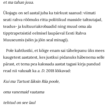
et ma tahan juua.
Üksjagu on sel aastal juba ka tsirkust saanud: viimati
seati rahva rõõmuks ritta poliitikud masside taltsutajad,
teadus- ja kultuuriakrobaadid ning muud oma ala
tipptrapetsistid eelmisel laupäeval Eesti Rahva
Muuseumis (sõin ja jõin seal minagi).
Pole kahtlustki, et kõige enam sai tähelepanu üks mees
kaugetest aastatest, kes justkui pidanuks häbenema selle
pärast, et tema pea kakssada aastat tagasi kirja pandud
read nii valusalt ka
a.
D.
2018 lõikavad:
Kui ma Tartust läksin Riia poole,
oma vanemaid vaatama
tehtud on see laul