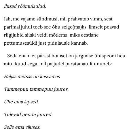
Ilusad rõõmulaulud.
Jah, me vajame sündmusi, mil prahvatab vimm, sest
parimal juhul teeb see õhu selge(ma)ks. Ilmselt peavad
riigijuhid siiski veidi mõtlema, miks eestlane
pettumusesüldi just pidulauale kannab.
Seda enam et pärast homset on järgmise ühispeoni hea
mitu kuud aega, mil paljudel paratamatult ununeb:
Haljas metsas on kasvamas
Tammepuu tammepuu juures,
Ühe ema lapsed.
Tulevad nende juured
Selle ema viluses,