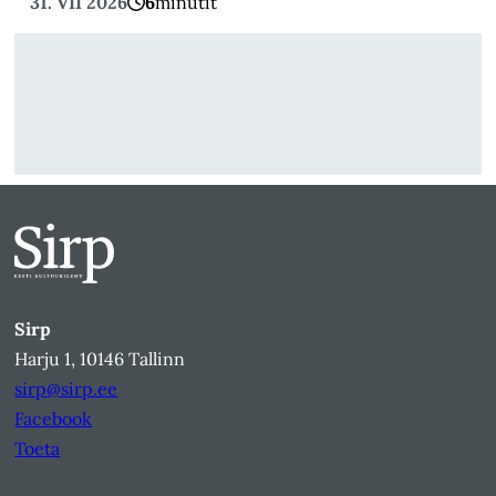
31. VII 2026
6
minutit
Sirp
Harju 1, 10146 Tallinn
sirp@sirp.ee
Facebook
Toeta