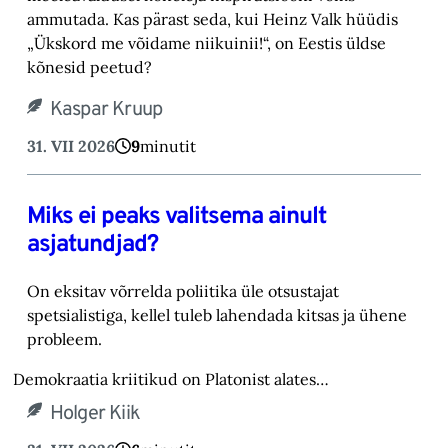
ammutada. Kas pärast seda, kui Heinz Valk hüüdis
„Ükskord me võidame niikuinii!“, on Eestis üldse
kõnesid peetud?
Kaspar Kruup
31. VII 2026
9
minutit
Miks ei peaks valitsema ainult
asjatundjad?
On eksitav võrrelda poliitika üle otsustajat
spetsialistiga, kellel tuleb lahendada kitsas ja ühene
probleem.
Demokraatia kriitikud on Platonist alates…
Holger Kiik