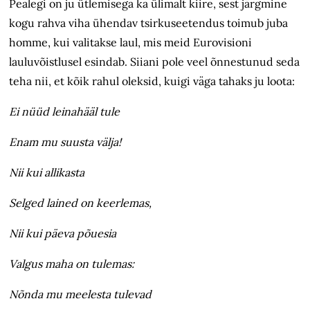
Pealegi on ju ütlemisega ka ülimalt kiire, sest järgmine
kogu rahva viha ühendav tsirkuseetendus toimub juba
homme, kui valitakse laul, mis meid Eurovisioni
lauluvõistlusel esindab. Siiani pole veel õnnestunud seda
teha nii, et kõik rahul oleksid, kuigi väga tahaks ju loota:
Ei nüüd leinahääl tule
Enam mu suusta välja!
Nii kui allikasta
Selged lained on keerlemas,
Nii kui päeva põuesia
Valgus maha on tulemas:
Nõnda mu meelesta tulevad