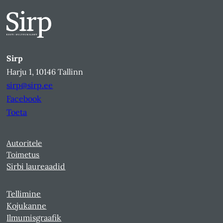
Sirp
Harju 1, 10146 Tallinn
sirp@sirp.ee
Facebook
Toeta
Autoritele
Toimetus
Sirbi laureaadid
Tellimine
Kojukanne
Ilmumisgraafik