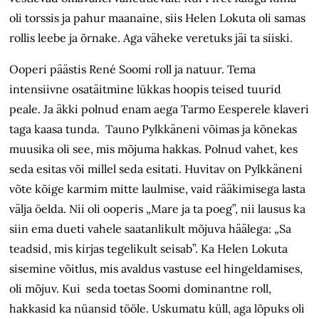
oli torssis ja pahur maanaine, siis Helen Lokuta oli samas
rollis leebe ja õrnake. Aga väheke veretuks jäi ta siiski.
Ooperi päästis René Soomi roll ja natuur. Tema
intensiivne osatäitmine lükkas hoopis teised tuurid
peale. Ja äkki polnud enam aega Tarmo Eesperele klaveri
taga kaasa tunda. Tauno Pylkkäneni võimas ja kõnekas
muusika oli see, mis mõjuma hakkas. Polnud vahet, kes
seda esitas või millel seda esitati. Huvitav on Pylkkäneni
võte kõige karmim mitte laulmise, vaid rääkimisega lasta
välja öelda. Nii oli ooperis „Mare ja ta poeg”, nii lausus ka
siin ema dueti vahele saatanlikult mõjuva häälega: „Sa
teadsid, mis kirjas tegelikult seisab”. Ka Helen Lokuta
sisemine võitlus, mis avaldus vastuse eel hingeldamises,
oli mõjuv. Kui seda toetas Soomi dominantne roll,
hakkasid ka nüansid tööle. Uskumatu küll, aga lõpuks oli