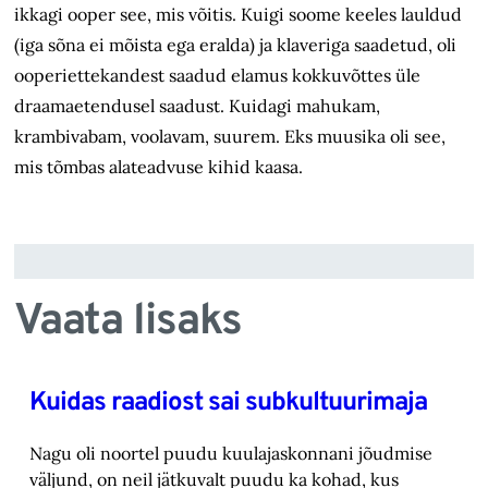
ikkagi ooper see, mis võitis. Kuigi soome keeles lauldud
(iga sõna ei mõista ega eralda) ja klaveriga saadetud, oli
ooperiettekandest saadud elamus kokkuvõttes üle
draamaetendusel saadust. Kuidagi mahukam,
krambivabam, voolavam, suurem. Eks muusika oli see,
mis tõmbas alateadvuse kihid kaasa.
Vaata lisaks
Kuidas raadiost sai subkultuurimaja
Nagu oli noortel puudu kuulajaskonnani jõudmise
väljund, on neil jätkuvalt puudu ka kohad, ‎kus