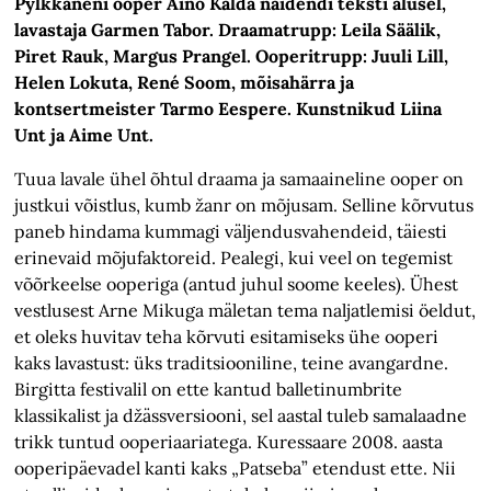
Pylkkäneni ooper Aino Kalda näidendi teksti alusel,
lavastaja Garmen Tabor. Draamatrupp: Leila Säälik,
Piret Rauk, Margus Prangel. Ooperitrupp: Juuli Lill,
Helen Lokuta, René Soom, mõisahärra ja
kontsertmeister Tarmo Eespere. Kunstnikud Liina
Unt ja Aime Unt.
Tuua lavale ühel õhtul draama ja samaaineline ooper on
justkui võistlus, kumb žanr on mõjusam. Selline kõrvutus
paneb hindama kummagi väljendusvahendeid, täiesti
erinevaid mõjufaktoreid. Pealegi, kui veel on tegemist
võõrkeelse ooperiga (antud juhul soome keeles). Ühest
vestlusest Arne Mikuga mäletan tema naljatlemisi öeldut,
et oleks huvitav teha kõrvuti esitamiseks ühe ooperi
kaks lavastust: üks traditsiooniline, teine avangardne.
Birgitta festivalil on ette kantud balletinumbrite
klassikalist ja džässversiooni, sel aastal tuleb samalaadne
trikk tuntud ooperiaariatega. Kuressaare 2008. aasta
ooperipäevadel kanti kaks „Patseba” etendust ette. Nii