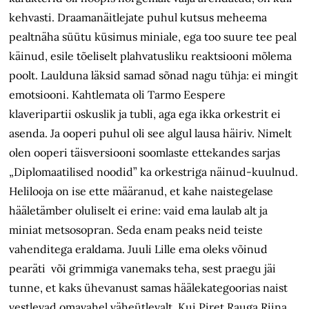
kehvasti. Draamanäitlejate puhul kutsus meheema
pealtnäha süütu küsimus miniale, ega too suure tee peal
käinud, esile tõeliselt plahvatusliku reaktsiooni mõlema
poolt. Laulduna läksid samad sõnad nagu tühja: ei mingit
emotsiooni. Kahtlemata oli Tarmo Eespere
klaveripartii oskuslik ja tubli, aga ega ikka orkestrit ei
asenda. Ja ooperi puhul oli see algul lausa häiriv. Nimelt
olen ooperi täisversiooni soomlaste ettekandes sarjas
„Diplomaatilised noodid” ka orkestriga näinud-kuulnud.
Helilooja on ise ette määranud, et kahe naistegelase
hääletämber oluliselt ei erine: vaid ema laulab alt ja
miniat metsosopran. Seda enam peaks neid teiste
vahenditega eraldama. Juuli Lille ema oleks võinud
pearäti või grimmiga vanemaks teha, sest praegu jäi
tunne, et kaks ühevanust samas häälekategoorias naist
vestlevad omavahel väheütlevalt. Kui Piret Rauga Riina