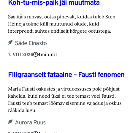
Koh-tu-mis-paik jäi muutmata
Saalitäis rahvast ootas pinevalt, kuidas tuleb Sten
Heinoja toime küll muutunud olude, kuid
‎interpreedi suhtes endiselt kõrgete ootustega.‎
Säde Einasto
7. VIII 2026
4
minutit
Filigraanselt fataalne – Fausti fenomen
Maria Fausti oskustes ja virtuoossuses pole põhjust
kahelda, kuid need üksi ei tee temast ‎veel Fausti.
Fausti teeb temast lõõmav sisemine vajadus ja oskus
rääkida lugu.‎
Aurora Ruus