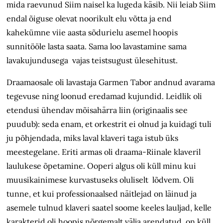
mida raevunud Siim naisel ka lugeda käsib. Nii leiab Siim
endal õiguse olevat noorikult elu võtta ja end
kahekümne viie aasta sõdurielu asemel hoopis
sunnitööle lasta saata. Sama loo lavastamine sama
lavakujundusega vajas teistsugust ülesehitust.
Draamaosale oli lavastaja Garmen Tabor andnud avarama
tegevuse ning loonud eredamad kujundid. Leidlik oli
etendusi ühendav mõisahärra liin (originaalis see
puudub): seda enam, et orkestrit ei olnud ja kuidagi tuli
ju põhjendada, miks laval klaveri taga istub üks
meestegelane. Eriti armas oli draama-Riinale klaveril
laulukese õpetamine. Ooperi algus oli küll minu kui
muusikainimese kurvastuseks oluliselt lõdvem. Oli
tunne, et kui professionaalsed näitlejad on läinud ja
asemele tulnud klaveri saatel soome keeles lauljad, kelle
karakterid oli hoopis nõrgemalt välja arendatud, on küll