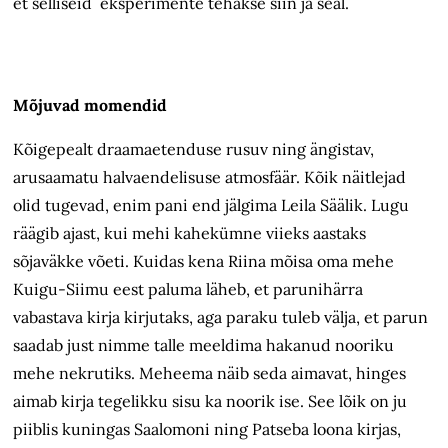
et selliseid eksperimente tehakse siin ja seal.
Mõjuvad momendid
Kõigepealt draamaetenduse rusuv ning ängistav,
arusaamatu halvaendelisuse atmosfäär. Kõik näitlejad
olid tugevad, enim pani end jälgima Leila Säälik. Lugu
räägib ajast, kui mehi kahekümne viieks aastaks
sõjaväkke võeti. Kuidas kena Riina mõisa oma mehe
Kuigu-Siimu eest paluma läheb, et parunihärra
vabastava kirja kirjutaks, aga paraku tuleb välja, et parun
saadab just nimme talle meeldima hakanud nooriku
mehe nekrutiks. Meheema näib seda aimavat, hinges
aimab kirja tegelikku sisu ka noorik ise. See lõik on ju
piiblis kuningas Saalomoni ning Patseba loona kirjas,