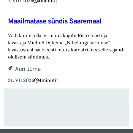
7. VIII 2026
4
minutit
Maailmatase sündis Saaremaal
Võib kindel olla, et muusikajuhi Risto Joosti ja
lavastaja Michiel Dijkema „Nibelungi sõrmuse“
lavastustest saab eesti muusikateatri üks selle sajandi
olulisem sündmus.
Auri Jürna
31. VII 2026
4
minutit