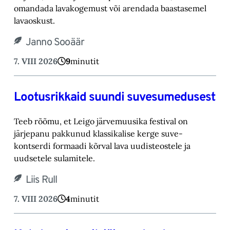
omandada lavakogemust või arendada baastasemel
lavaoskust.‎
Janno Sooäär
7. VIII 2026
9
minutit
Lootusrikkaid suundi suvesumedusest
Teeb rõõmu, et Leigo järvemuusika festival on
järjepanu pakkunud klassikalise kerge suve-‎
kontserdi formaadi kõrval lava uudisteostele ja
uudsetele sulamitele.‎
Liis Rull
7. VIII 2026
4
minutit