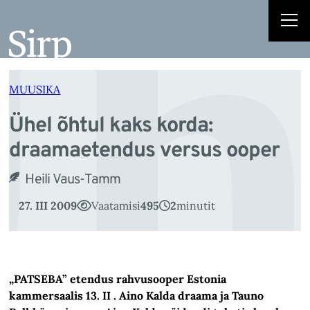
h
Liigu
sisu
juurde
MUUSIKA
Ühel õhtul kaks korda:
draamaetendus versus ooper
Heili Vaus-Tamm
27. III 2009
Vaatamisi
495
2
minutit
„PATSEBA” etendus rahvusooper Estonia
kammersaalis 13. II . Aino Kalda draama ja Tauno