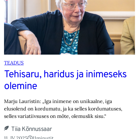
TEADUS
Tehisaru, haridus ja inimeseks
olemine
Marju Lauristin: „Iga inimene on unikaalne, iga
elusolend on kordumatu, ja ka selles kordumatuses,
selles variatiivsuses on mõte, olemuslik sisu.“
Tiia Kõnnussaar
11. IV 2025
11
minutit