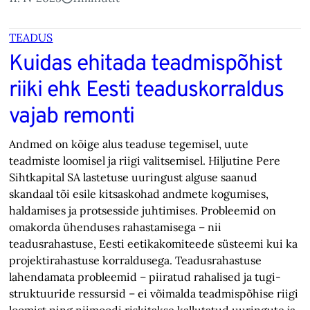
TEADUS
Kuidas ehitada teadmispõhist
riiki ehk Eesti teaduskorraldus
vajab remonti
Andmed on kõige alus teaduse tegemisel, uute
teadmiste loomisel ja riigi valitsemisel. Hiljutine Pere
Sihtkapital SA lastetuse uuringust alguse saanud
skandaal tõi esile kitsaskohad andmete kogumises,
haldamises ja protsesside juhtimises. Probleemid on
omakorda ühenduses rahastamisega – nii
teadusrahastuse, Eesti eetikakomiteede süsteemi kui ka
projektirahastuse korraldusega. Teadusrahastuse
lahendamata probleemid – piiratud rahalised ja tugi­
struktuuride ressursid – ei võimalda teadmispõhise riigi
loomist ning niimoodi riskitakse kallutatud uuringute ja