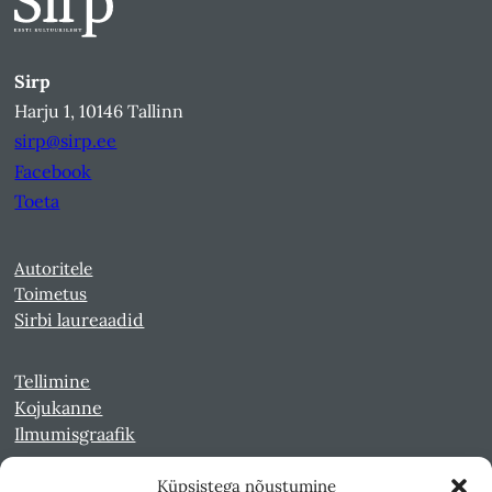
Sirp
Harju 1, 10146 Tallinn
sirp@sirp.ee
Facebook
Toeta
Autoritele
Toimetus
Sirbi laureaadid
Tellimine
Kojukanne
Ilmumisgraafik
Küpsistega nõustumine