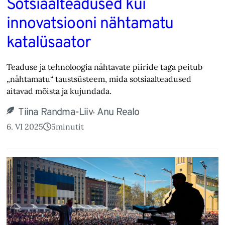
Sotsiaalteadused kui
innovatsiooni nähtamatu
katalüsaator
Teaduse ja tehnoloogia nähtavate piiride taga peitub
„nähtamatu“ taustsüsteem, mida sotsiaalteadused
aitavad mõista ja kujundada.
,
Tiina Randma-Liiv
Anu Realo
6. VI 2025
5
minutit