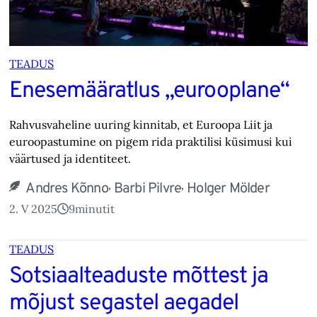
TEADUS
Enesemääratlus „eurooplane“
Rahvusvaheline uuring kinnitab, et Euroopa Liit ja
euroopastumine on pigem rida praktilisi küsimusi kui
väärtused ja identiteet.
,
,
Andres Kõnno
Barbi Pilvre
Holger Mölder
2. V 2025
9
minutit
TEADUS
Sotsiaalteaduste mõttest ja
mõjust segastel aegadel