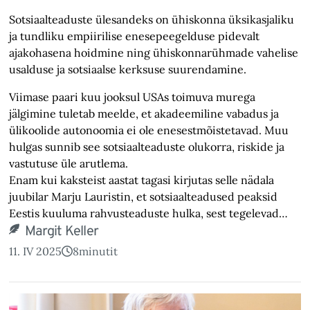
Sotsiaalteaduste ülesandeks on ühiskonna üksikasjaliku
ja tundliku empiirilise enesepeegelduse pidevalt
ajakohasena hoidmine ning ühiskonnarühmade vahelise
usalduse ja sotsiaalse kerksuse suurendamine.
Viimase paari kuu jooksul USAs toimuva murega
jälgimine tuletab meelde, et akadeemiline vabadus ja
ülikoolide autonoomia ei ole enesestmõistetavad. Muu
hulgas sunnib see sotsiaalteaduste olukorra, riskide ja
vastutuse üle arutlema.
Enam kui kaksteist aastat tagasi kirjutas selle nädala
juubilar Marju Lauristin, et sotsiaalteadused peaksid
Eestis kuuluma rahvusteaduste hulka, sest tegelevad…
Margit Keller
11. IV 2025
8
minutit