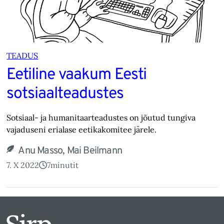
TEADUS
Eetiline vaakum Eesti
sotsiaalteadustes
Sotsiaal- ja humanitaarteadustes on jõutud tungiva
vajaduseni erialase eetikakomitee järele.
Anu Masso, Mai Beilmann
7. X 2022
7
minutit