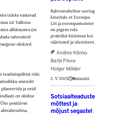
Rahvusvaheline uuring
siis tuleks vastavad
kinnitab, et Euroopa
mas nii Tallinna
Liit ja euroopastumine
ates allüksustes (nt
on pigem rida
praktilisi küsimusi kui
aldada vahendeid
väärtused ja identiteet.
 Praegune olukord
,
Andres Kõnno
,
Barbi Pilvre
Holger Mölder
i teadmispõhist riiki
2. V 2025
9
minutit
aduslikku sisendit
 planeerida ja neid
Sotsiaalteaduste
indlasti on oluline
mõttest ja
 Ühe positiivse
mõjust segastel
 abivahendina,