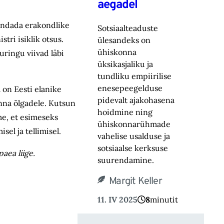
aegadel
kendada erakondlike
Sotsiaalteaduste
stri isiklik otsus.
ülesandeks on
ühiskonna
uringu viivad läbi
üksikasjaliku ja
tundliku empiirilise
enesepeegelduse
 on Eesti elanike
pidevalt ajakohasena
nna õlgadele. Kutsun
hoidmine ning
me, et esimeseks
ühiskonnarühmade
sel ja tellimisel.
vahelise usalduse ja
sotsiaalse kerksuse
aea liige.
suurendamine.
Margit Keller
11. IV 2025
8
minutit