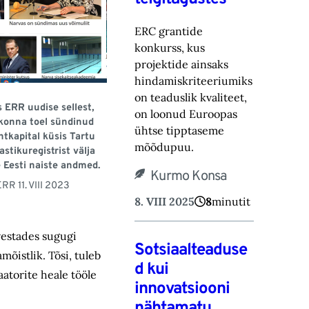
ERC grantide
konkurss, kus
projektide ainsaks
hindamiskriteeriumiks
on teaduslik kvaliteet,
s ERR uudise sellest,
on loonud Euroopas
konna toel sündinud
ühtse tipptaseme
tkapital küsis Tartu
mõõdupuu.
astikuregistrist välja
 Eesti naiste andmed.
Kurmo Konsa
R 11. VIII 2023
8. VIII 2025
8
minutit
rvestades sugugi
Sotsiaalteaduse
mõistlik. Tõsi, tuleb
d kui
atorite heale tööle
innovatsiooni
nähtamatu