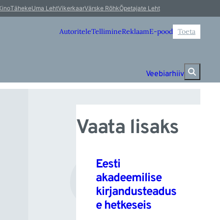
a
Kino
Täheke
Uma Leht
Vikerkaar
Värske Rõhk
Õpetajate Leht
Autoritele
Tellimine
Reklaam
E-pood
Toeta
Veebiarhiiv
Vaata lisaks
Eesti
akadeemilise
kirjandusteadus
e hetkeseis