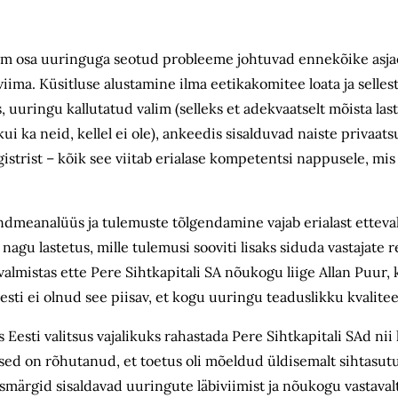
uurem osa uuringuga seotud probleeme johtuvad ennekõike asjao
iima. Küsitluse alustamine ilma eetika­komitee loata ja selles
 uuringu kallutatud valim (selleks et adekvaatselt mõista las
kui ka neid, kellel ei ole), ankeedis sisalduvad naiste privaats
rist – kõik see viitab erialase kompetentsi nappusele, mis
dmeanalüüs ja tulemuste tõlgendamine vajab erialast ettevalm
 nagu lastetus, mille tulemusi sooviti lisaks siduda vastajate 
almistas ette Pere Sihtkapitali SA nõukogu liige Allan Puur, 
esti ei olnud see piisav, et kogu uuringu teaduslikku kvalitee
Eesti valitsus vajalikuks rahastada Pere Sihtkapitali SAd nii 
sed on rõhutanud, et toetus oli mõeldud üldisemalt sihtasutu
smärgid sisaldavad uuringute läbiviimist ja nõukogu vastavalt