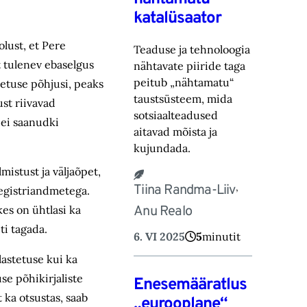
katalüsaator
lust, et Pere
Teaduse ja tehnoloogia
t tulenev ebaselgus
nähtavate piiride taga
peitub „nähtamatu“
tetuse põhjusi, peaks
taustsüsteem, mida
ust riivavad
sotsiaalteadused
 ei saanudki
aitavad mõista ja
kujundada.
istust ja väljaõpet,
,
Tiina Randma-Liiv
registri­andmetega.
kes on ühtlasi ka
Anu Realo
ti tagada.
6. VI 2025
5
minutit
lastetuse kui ka
se põhikirjaliste
Enesemääratlus
 ka otsustas, saab
„eurooplane“