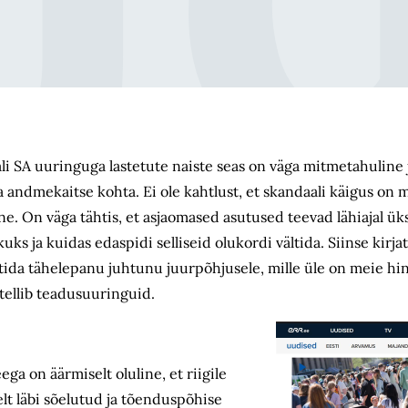
li SA uuringuga lastetute naiste seas on väga mitmetahuline 
ja andmekaitse kohta. Ei ole kahtlust, et skandaali käigus on 
ne. On väga tähtis, et asjaomased asutused teevad lähiajal üks
ks ja kuidas edaspidi selliseid olukordi vältida. Siinse kirja
htida tähelepanu juhtunu juurpõhjusele, mille üle on meie hin
 tellib teadusuuringuid.
ga on äärmiselt oluline, et riigile
selt läbi sõelutud ja tõenduspõhise