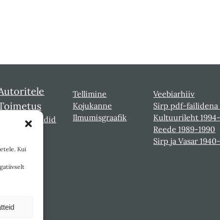
Autoritele
Tellimine
Veebiarhiiv
Toimetus
Kojukanne
Sirp pdf-failidena
Ilmumisgraafik
Kultuurileht 1994
Sirbi laureaadid
Reede 1989-1990
Sirp ja Vasar 1940
etele. Kui
gatiivselt
tteid