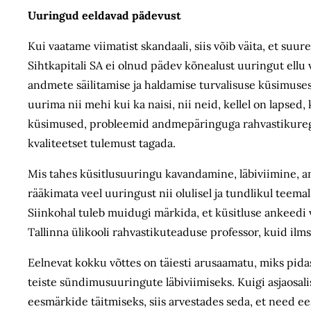
Uuringud eeldavad pädevust
Kui vaatame viimatist skandaali, siis võib väita, et s
Sihtkapitali SA ei olnud pädev kõnealust uuringut ellu v
andmete säilitamise ja haldamise turvalisuse küsimuses,
uurima nii mehi kui ka naisi, nii neid, kellel on lapsed, 
küsimused, probleemid andmepäringuga rahvastikuregist
kvaliteetset tulemust tagada.
Mis tahes küsitlusuuringu kavandamine, läbiviimine, an
rääkimata veel uuringust nii olulisel ja tundlikul teemal
Siinkohal tuleb muidugi märkida, et küsitluse ankeedi v
Tallinna ülikooli rahvastikuteaduse professor, kuid ilms
Eelnevat kokku võttes on täiesti arusaamatu, miks pidas 
teiste sündimusuuringute läbiviimiseks. Kuigi asjaosali
eesmärkide täitmiseks, siis arvestades seda, et need ee