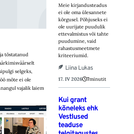
Meie kirjandusteadus
ei ole oma ülesannete
kõrgusel. Põhjuseks ei
ole uurijate puudulik
ettevalmistus või tahte
puudumine, vaid
rahastusmeetmete
ja tõstatanud
kriteeriumid.
märkimisväärselt
Liina Lukas
ipulgi selgeks,
17. IV 2026
7
minutit
töö mõte ei ole
nangul vajalik laiem
Kui grant
kõneleks ehk
Vestlused
teaduse
telgitagustes