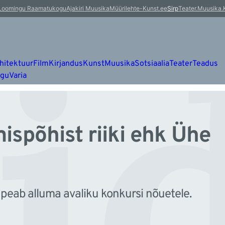
id
Loomingu Raamatukogu
Ajakiri Muusika
Müürileht
e-Kunst.ee
Sirp
Teater.Muusika.
hitektuur
Film
Kirjandus
Kunst
Muusika
Sotsiaalia
Teater
Teadus
ugu
Varia
ispõhist riiki ehk Ühe
 peab alluma avaliku konkursi nõuetele.