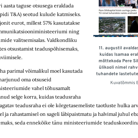
ri aasta taguse otsusega eraldada
pidi T&A) seotud kulude katmiseks.
jonit eurot, millest 57% kasutatakse
ommunikatsiooniministeeriumi ning
mide valitsemisalas. Valdkondliku
11. augustil avalda
utes otsustamist teaduspõhisemaks,
kuidas Isamaa era
uviimisele.
mõttekoda Pere Sih
ülikooli nimel rahv
ha parimal võimalikul moel kasutada
tuhandete lastetute
l harjunud oma otsuseid
Kuvatõmmis ER
nisteeriumide vahel tõhusamalt
anud selge korra, kuidas teadusraha
jagatav teadusraha ei ole kõrgetasemeliste taotluste hulka a
l ja rahastamisel on sageli läbipaistmatu ja halvimal juhul eba
remaks, seda ennekõike tänu ministeeriumide teaduskoordina