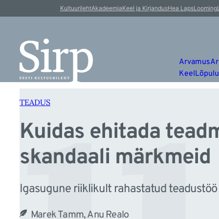
u
Liigu
Kultuurileht
Akadeemia
Keel ja Kirjandus
Hea Laps
Looming
sisu
juurde
Arvamus
Ar
Keel
Lõpul
TEADUS
Kuidas ehitada teadm
skandaali märkmeid
Igasugune riiklikult rahastatud teadustöö
Marek Tamm, Anu Realo