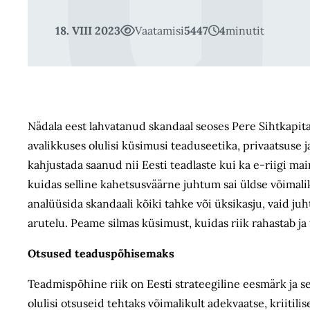
18. VIII 2023
Vaatamisi
5447
4
minutit
Nädala eest lahvatanud skandaal seoses Pere Sihtkapita
avalikkuses olulisi küsimusi teaduseetika, privaatsuse 
kahjustada saanud nii Eesti teadlaste kui ka e-riigi mai
kuidas selline kahetsusväärne juhtum sai üldse võimaliku
analüüsida skandaali kõiki tahke või üksikasju, vaid ju
arutelu. Peame silmas küsimust, kuidas riik rahastab ja
Otsused teaduspõhisemaks
Teadmispõhine riik on Eesti strateegiline eesmärk ja see
olulisi otsuseid tehtaks võimalikult adekvaatse, kriitili