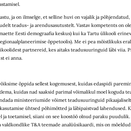
hastamisel.
stu, ja on ilmselge, et selline huvi on vajalik ja põhjendatud, 
uudelt teadus- ja arendusasutustelt. Vastav kompetents on ole
aette Eesti demograafia keskus) kui ka Tartu ülikooli erinev
regionaalplaneerimise õppetoolis). Me ei pea mõistlikuks er
ülikoolidest partnereid, kes aitaks teadusuuringuid läbi viia.
st ei anna.
õiksime õppida sellest kogemusest, kuidas edaspidi paremin
lema, kuidas nad saaksid parimal võimalikul moel koguda te
ndada ministeeriumide võimet teadusuuringuid pikaajaliselt
e kasutamise ühtsed põhimõtted ja läbipaistvad lahendused. K
 ja toetamisel, siiani on see koostöö olnud paraku puudulik.
 valdkondlike T&A teemade analüüsi­kaardi, mis on mõeldud