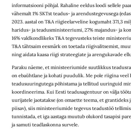
informatsiooni põhjal. Rahaline eeldus loodi sellele paa
vähemalt 1% SKTst teadus- ja arendustegevusega (edas
2023. aastal on T&A riigieelarveline kogumaht 371,3 mil
haridus- ja teadusministeeriumi, 27% majandus- ja k
16% valdkondlikeks T&A tegevusteks teiste ministeeriu
T&A tähtsaim eesmärk on toetada riigivalitsemist, mu
ning aidata kaasa riigi strateegiate ja arengukavade ell
Paraku näeme, et ministeeriumide suutlikkus teadusra
on ebaühtlane ja kohati puudulik. Me pole riigina vee
teadusuuringutega põhistama ja tellitud uuringuid mi
koordineerima. Kui Eesti teadusagentuur on välja tööt
uurijatele jaotatakse (on omaette teema, et grantideks 
piisav), siis ministeeriumide tegevus teadustöö tellimise
tunnistada, et iga aastaga muutub olukord tasapisi pa
ja samuti teadlaskonna survele.