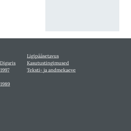
Ligipääsetavus
 Digaris
Kasutustingimused
-1997
Teksti- ja andmekaeve
-1989