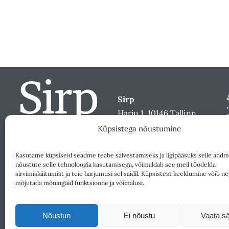
Sirp
Harju 1, 10146 Tallinn
sirp@sirp.ee
Küpsistega nõustumine
Facebook
Toeta
Kasutame küpsiseid seadme teabe salvestamiseks ja ligipääsuks selle andm
nõustute selle tehnoloogia kasutamisega, võimaldab see meil töödelda
sirvimiskäitumist ja teie harjumusi sel saidil. Küpsistest keeldumine võib ne
mõjutada mõningaid funktsioone ja võimalusi.
Nõustun
Ei nõustu
Vaata sä
Väljaandja SA Kultuurileht