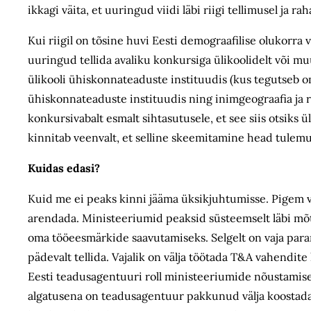
ikkagi väita, et uuringud viidi läbi riigi tellimusel ja ra
Kui riigil on tõsine huvi Eesti demograafilise olukorra va
uuringud tellida avaliku konkursiga ülikoolidelt või m
ülikooli ühiskonnateaduste instituudis (kus tegutseb om
ühiskonnateaduste instituudis ning inimgeograafia ja 
konkursivabalt esmalt sihtasutusele, et see siis otsiks 
kinnitab veenvalt, et selline skeemitamine head tulemu
Kuidas edasi?
Kuid me ei peaks kinni jääma üksikjuhtumisse. Pigem v
arendada. Ministeeriumid peaksid süsteemselt läbi mõt
oma tööeesmärkide saavutamiseks. Selgelt on vaja para
pädevalt tellida. Vajalik on välja töötada T&A vahendit
Eesti teadusagentuuri roll ministeeriumide nõustamisel
algatusena on teadusagentuur pakkunud välja koostada