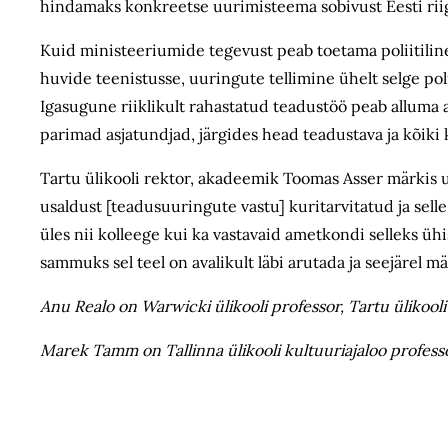
hindamaks konkreetse uurimisteema sobivust Eesti riigi
Kuid ministeeriumide tegevust peab toetama poliitilin
huvide teenistusse, uuringute tellimine ühelt selge poliit
Igasugune riiklikult rahastatud teadustöö peab alluma a
parimad asjatundjad, järgides head teadustava ja kõiki
Tartu ülikooli rektor, akadeemik Toomas Asser märkis 
usaldust [teadusuuringute vastu] kuritarvitatud ja se
üles nii kolleege kui ka vastavaid ametkondi selleks üh
sammuks sel teel on avalikult läbi arutada ja seejärel mä
Anu Realo on Warwicki ülikooli professor, Tartu ülikool
Marek Tamm on Tallinna ülikooli kultuuriajaloo profess