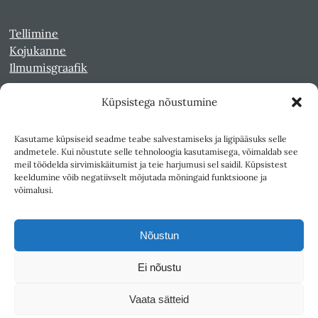
Tellimine
Kojukanne
Ilmumisgraafik
Küpsistega nõustumine
Veebiarhiiv
Sirp pdf-failidena Digaris
Kasutame küpsiseid seadme teabe salvestamiseks ja ligipääsuks selle
Kultuurileht 1994-1997
andmetele. Kui nõustute selle tehnoloogia kasutamisega, võimaldab see
Reede 1989-1990
meil töödelda sirvimiskäitumist ja teie harjumusi sel saidil. Küpsistest
Sirp ja Vasar 1940-1989
keeldumine võib negatiivselt mõjutada mõningaid funktsioone ja
võimalusi.
Ligipääsetavus
Kasutustingimused
Nõustun
Teksti- ja andmekaeve
Ei nõustu
Väljaandja SA Kultuurileht
Vaata sätteid