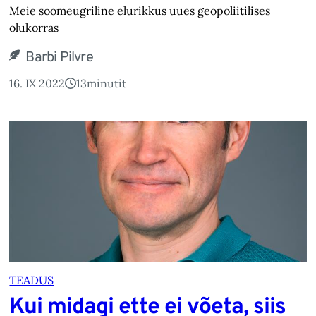
Meie soomeugriline elurikkus uues geopoliitilises
olukorras
Barbi Pilvre
16. IX 2022
13
minutit
TEADUS
Kui midagi ette ei võeta, siis