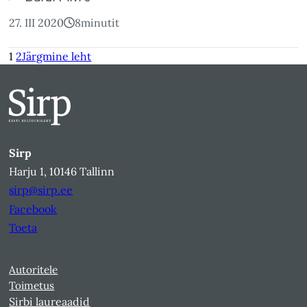
27. III 2020
8
minutit
1
2
Järgmine leht
Sirp
Harju 1, 10146 Tallinn
sirp@sirp.ee
Facebook
Toeta
Autoritele
Toimetus
Sirbi laureaadid