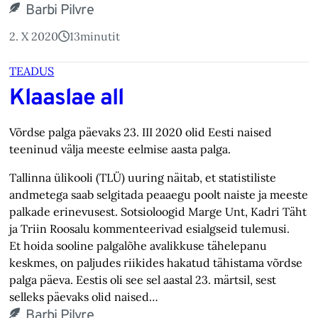
Barbi Pilvre
2. X 2020
13
minutit
TEADUS
Klaaslae all
Võrdse palga päevaks 23. III 2020 olid Eesti naised
teeninud välja meeste eelmise aasta palga.
Tallinna ülikooli (TLÜ) uuring näitab, et statistiliste
andmetega saab selgitada peaaegu poolt naiste ja meeste
palkade erinevusest. Sotsioloogid Marge Unt, Kadri Täht
ja Triin Roosalu kommenteerivad esialgseid tulemusi.
Et hoida sooline palgalõhe avalikkuse tähelepanu
keskmes, on paljudes riikides hakatud tähistama võrdse
palga päeva. Eestis oli see sel aastal 23. märtsil, sest
selleks päevaks olid naised…
Barbi Pilvre