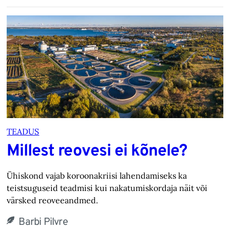
TEADUS
Millest reovesi ei kõnele?
Ühiskond vajab koroonakriisi lahendamiseks ka
teistsuguseid teadmisi kui nakatumiskordaja näit või
värsked reoveeandmed.
Barbi Pilvre