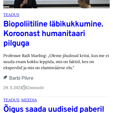
TEADUS
Biopoliitiline läbikukkumine.
Koroonast humanitaari
pilguga
Professor Raili Marling: „Oleme jõudnud kriisi, kus me ei
suuda enam kokku leppida, mis on faktid, kes on
eksperdid ja mis on elamisväärne elu.“
Barbi Pilvre
29. X 2021
12
minutit
TEADUS
, 
MEEDIA
Õigus saada uudiseid paberil