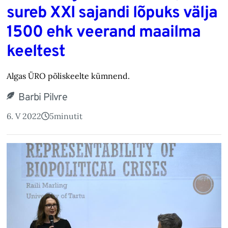
sureb XXI sajandi lõpuks välja
1500 ehk veerand maailma
keeltest
Algas ÜRO põliskeelte kümnend.
Barbi Pilvre
6. V 2022
5
minutit