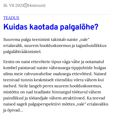
16. VII 2021
14
minutit
TEADUS
Kuidas kaotada palgalõhe?
Suurema palga teenimist takistab naiste „vale“
erialavalik, suurem hoolduskoormus ja tagasihoidlikkus
palgaläbirääkimistel.
Eestis on naisi ettevõtete tipus väga vähe ja ootamatul
kombel paistavad naiste vähesusega tippjuhtide hulgas
silma meie rahvusvahelise osalusega ettevõtted. Naised
teenivad tunnis keskmiselt viiendiku võrra vähem kui
mehed. Neile langeb peres suurem hoolduskoormus,
mistõttu on nad teadlaste hinnangul tööturul vähem
paindlikud ja tööandjale vähem atraktiivsed. Ka teevad
naised sageli palgaperspektiivi mõttes „vale“ erialavaliku
ja õpivad…