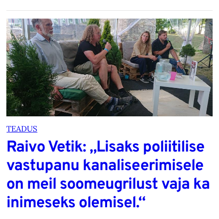
TEADUS
Raivo Vetik: „Lisaks poliitilise
vastupanu kanaliseerimisele
on meil soomeugrilust vaja ka
inimeseks olemisel.“