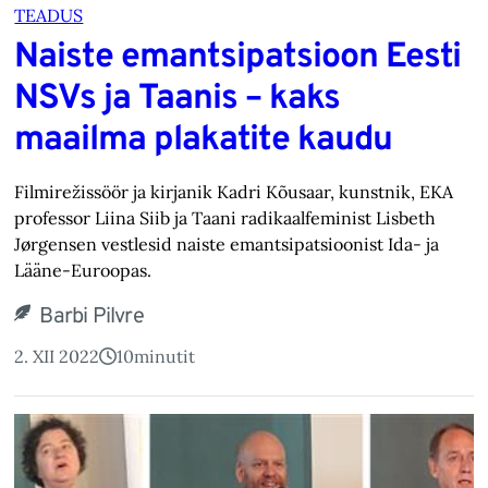
TEADUS
Naiste emantsipatsioon Eesti
NSVs ja Taanis – kaks
maailma plakatite kaudu
Filmirežissöör ja kirjanik Kadri Kõusaar, kunstnik, EKA
professor Liina Siib ja Taani radikaalfeminist Lisbeth
Jørgensen vestlesid naiste emantsipatsioonist Ida- ja
Lääne-Euroopas.
Barbi Pilvre
2. XII 2022
10
minutit