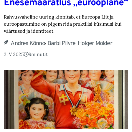
Enesemääratlus „eurooplane“
Rahvusvaheline uuring kinnitab, et Euroopa Liit ja
euroopastumine on pigem rida praktilisi küsimusi kui
väärtused ja identiteet.
,
,
Andres Kõnno
Barbi Pilvre
Holger Mölder
2. V 2025
9
minutit