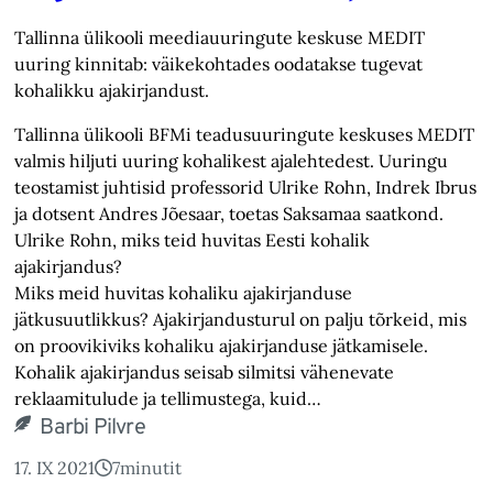
Tallinna ülikooli meediauuringute keskuse MEDIT
uuring kinnitab: väikekohtades oodatakse tugevat
kohalikku ajakirjandust.
Tallinna ülikooli BFMi teadusuuringute keskuses MEDIT
valmis hiljuti uuring kohalikest ajalehtedest. Uuringu
teostamist juhtisid professorid Ulrike Rohn, Indrek Ibrus
ja dotsent Andres Jõesaar, toetas Saksamaa saatkond.
Ulrike Rohn, miks teid huvitas Eesti kohalik
ajakirjandus?
Miks meid huvitas kohaliku ajakirjanduse
jätkusuutlikkus? Ajakirjandusturul on palju tõrkeid, mis
on proovikiviks kohaliku ajakirjanduse jätkamisele.
Kohalik ajakirjandus seisab silmitsi vähenevate
reklaamitulude ja tellimustega, kuid…
Barbi Pilvre
17. IX 2021
7
minutit