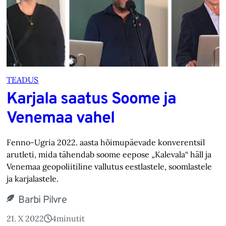
TEADUS
Karjala saatus Soome ja
Venemaa vahel
Fenno-Ugria 2022. aasta hõimupäevade konverentsil
arutleti, mida tähendab soome eepose „Kalevala“ häll ja
Venemaa geopoliitiline vallutus eestlastele, soomlastele
ja karjalastele.
Barbi Pilvre
21. X 2022
4
minutit