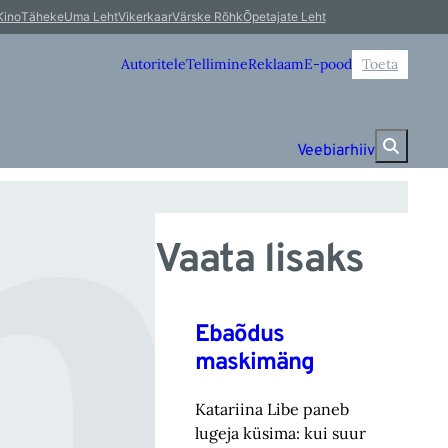
a
Kino
Täheke
Uma Leht
Vikerkaar
Värske Rõhk
Õpetajate Leht
Autoritele
Tellimine
Reklaam
E-pood
Toeta
Veebiarhiiv
Vaata lisaks
Ebaõdus
maskimäng
Katariina Libe paneb
lugeja küsima: kui suur