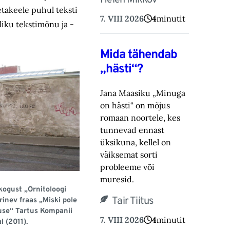
Helen Mikkov
metakeele puhul teksti
7. VIII 2026
4
minutit
liku tekstimõnu ja -
Mida tähendab
„hästi“?
Jana Maasiku „Minuga
on hästi“ on mõjus
romaan noortele, kes
tunnevad ennast
üksikuna, ‎kellel on
väiksemat sorti
probleeme või
muresid.‎
kogust „Ornitoloogi
Tair Tiitus
inev fraas „Miski pole
ause“ Tartus Kompanii
7. VIII 2026
4
minutit
l (2011).