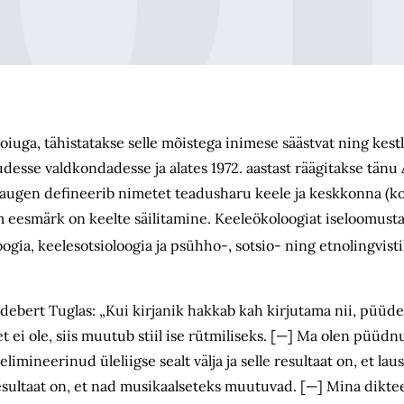
oiuga, tähistatakse selle mõistega inimese säästvat ning kest
udesse valdkondadesse ja alates 1972. aastast räägitakse tän
 Haugen defineerib nimetet teadusharu keele ja keskkonna (k
 eesmärk on keelte säilitamine. Keeleöko­loogiat iseloomust
oogia, keelesotsioloogia ja psühho-, sotsio- ning etnolingvist
edebert Tuglas: „Kui kirjanik hakkab kah kirjutama nii, püüd
t ei ole, siis muutub stiil ise rütmiliseks. [—] Ma olen püüdnu
elimineerinud üleliigse sealt välja ja selle resultaat on, et l
resultaat on, et nad musikaalseteks muutuvad. [—] Mina dikte