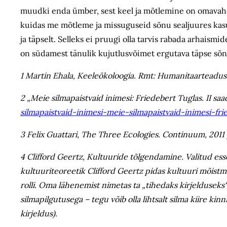
muudki enda ümber, sest keel ja mõtlemine on omavahel
kuidas me mõtleme ja missuguseid sõnu sealjuures kas
ja täpselt. Selleks ei pruugi olla tarvis rabada arhaism
on südamest tänulik kujutlusvõimet ergutava täpse sõn
1 Martin Ehala, Keeleökoloogia. Rmt: Humanitaarteadust
2 „Meie silmapaistvaid inimesi: Friedebert Tuglas. II saa
silmapaistvaid-inimesi-meie-silmapaistvaid-inimesi-fri
3 Felix Guattari, The Three Ecologies. Continuum, 2011 
4 Clifford Geertz, Kultuuride tõlgendamine. Valitud ess
kultuuriteoreetik Clifford Geertz pidas kultuuri mõist
rolli. Oma lähenemist nimetas ta „tihedaks kirjelduseks“.
silmapilgutusega – tegu võib olla lihtsalt silma kiire ki
kirjeldus).