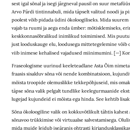
sest igal sõnal ja isegi järgneval pausil on suur metafü
Arvo Pärdi tintinnabuli, mida täpselt valitud noodi ja 
poolest võib pidada üdini ökoloogiliseks. Mida suurem 
vajab ta ruumi ja aega enda ümber: mõtisklemiseks, erin
keskkonnasõbralikud inimlikud toimimised. Mis puutub
just looduskauge elu, loodusega mittetegelemine võib
viib inimese kehalised vajadused miinimumini. [—] Ko
Fraseologisme uurinud keeleteadlane Asta Õim nimetab
fraasis sisalduv sõna või nende kombinatsioon, kujun
mõista troopide olemuslikke tekkepõhjuseid, mis omako
täpse sõna valik pelgalt tundlike keelegurmaanide ekst
lugejad kujundeid ei mõista ega hinda. See kehtib lisak
Sõna ökoloogiline valik on kokkuvõtlikult tähtis kahest 
sõnavoo trükkimise või virtuaalse salvestamisega. Olul
mida muide leidub iseäranis ohtrasti kirjandusklassikas