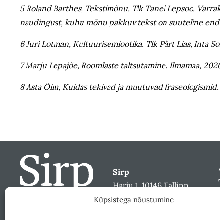
5 Roland Barthes, Tekstimõnu. Tlk Tanel Lepsoo. Varrak,
naudingust, kuhu mõnu pakkuv tekst on suuteline end s
6 Juri Lotman, Kultuurisemiootika. Tlk Pärt Lias, Inta S
7 Marju Lepajõe, Roomlaste taltsutamine. Ilmamaa, 2020,
8 Asta Õim, Kuidas tekivad ja muutuvad fraseologismid. 
Sirp
Harju 1, 10146 Tallinn
sirp@sirp.ee
Küpsistega nõustumine
Facebook