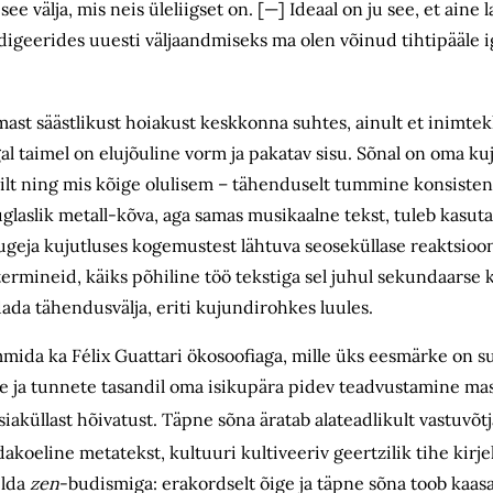
e välja, mis neis üleliigset on. [—] Ideaal on ju see, et aine 
igeerides uuesti väljaandmiseks ma olen võinud tihtipääle i
amast säästlikust hoiakust keskkonna suhtes, ainult et inimtek
al taimel on elujõuline vorm ja pakatav sisu. Sõnal on oma k
rjapilt ning mis kõige olulisem – tähenduselt tummine konsisten
glaslik metall-kõva, aga samas musikaalne tekst, tuleb kasut
lugeja kujutluses kogemustest lähtuva seoseküllase reaktsioon
ermineid, käiks põhiline töö tekstiga sel juhul sekundaarse k
dada tähendusvälja, eriti kujundirohkes luules.
ida ka Félix Guattari ökosoofiaga, mille üks eesmärke on sub
se ja tunnete tasandil oma isikupära pidev teadvustamine ma
siaküllast hõivatust. Täpne sõna äratab alateadlikult vastuvõt
koeline metatekst, kultuuri kultiveeriv geertzilik tihe kirje
elda
zen
-budismiga: erakordselt õige ja täpne sõna toob kaasa