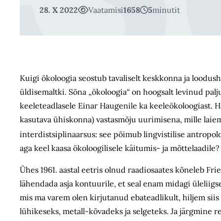
28. X 2022
Vaatamisi
1658
5
minutit
Kuigi ökoloogia seostub tavaliselt keskkonna ja loodush
üldisemaltki. Sõna „ökoloogia“ on hoogsalt levinud palj
keeleteadlasele Einar Haugenile ka keele­ökoloogiast.
kasutava ühiskonna) vastasmõju uurimisena, mille laiem
interdistsiplinaarsus: see põimub lingvistilise antropol
aga keel kaasa ökoloogilisele käitumis- ja mõttelaadile?
Ühes 1961. aastal eetris olnud raadiosaates kõneleb Fri
lähendada asja kontuurile, et seal enam midagi üleliigse
mis ma varem olen kirjutanud ebateadlikult, hiljem siis 
lühikeseks, metall-kõvadeks ja selgeteks. Ja järgmine 