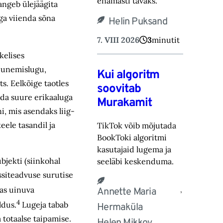
ena‎masti tavaks.‎
langeb ülejäägita
ga viienda sõna
Helin Puksand
7. VIII 2026
3
minutit
kelises
ujunemislugu,
Kui algoritm
ts. Eelkõige taotles
soovitab
ada suure erikaaluga
Murakamit
i, mis asendaks liig­
eele tasandil ja
TikTok võib mõjutada
BookToki algoritmi
kasutajaid lugema ja
jekti (siinkohal
seeläbi keskenduma.‎
ssiteadvuse surutise
jas uinuva
,
Annette Maria
4
ldus.
Lugeja tabab
Hermaküla
 totaalse taipamise.