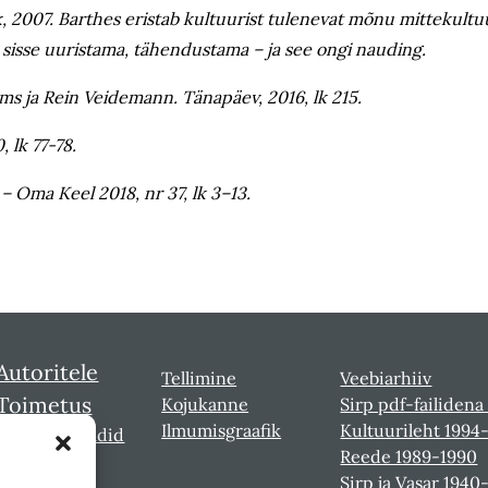
 2007. Barthes eristab kultuurist tulenevat mõnu mittekultuuri
isse uuristama, tähendustama – ja see ongi nauding.
oms ja Rein Veidemann. Tänapäev, 2016, lk 215.
 lk 77-78.
– Oma Keel 2018, nr 37, lk 3–13.
Autoritele
Tellimine
Veebiarhiiv
Toimetus
Kojukanne
Sirp pdf-failidena
Ilmumisgraafik
Kultuurileht 1994
Sirbi laureaadid
Reede 1989-1990
Sirp ja Vasar 1940