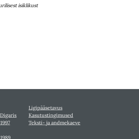
lisest isiklikust
Ligipääsetavus
 Digaris
Kasutustingimused
-1997
Teksti- ja andmekaeve
-1989