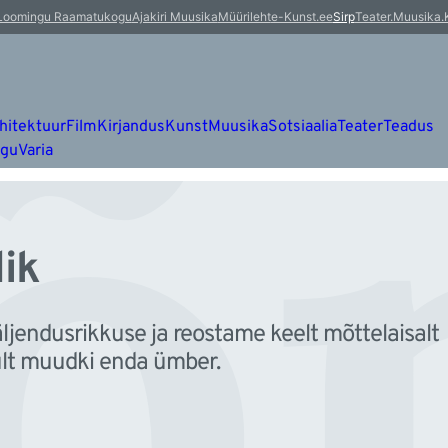
õn
Loomingu Raamatukogu
Ajakiri Muusika
Müürileht
e-Kunst.ee
Sirp
Teater.Muusika.
hitektuur
Film
Kirjandus
Kunst
Muusika
Sotsiaalia
Teater
Teadus
ugu
Varia
lik
ljendusrikkuse ja reostame keelt mõttelaisalt
ult muudki enda ümber.