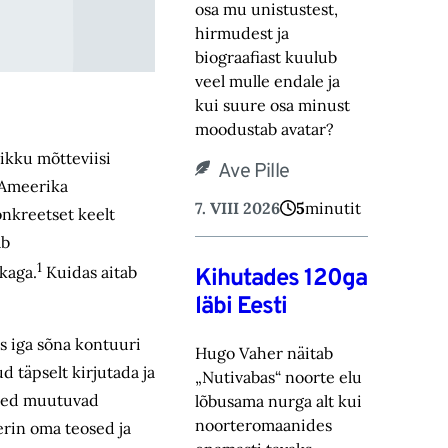
osa mu unistustest,
hirmudest ja
biograafiast ‎kuulub
veel mulle endale ja
kui suure osa minust
moodustab avatar? ‎
likku mõtteviisi
Ave Pille
u Ameerika
7. VIII 2026
5
minutit
onkreetset keelt
ab
1
ikaga.
Kuidas aitab
Kihutades 120ga
läbi Eesti
es iga sõna kontuuri
Hugo Vaher näitab
d täpselt kirjutada ja
„Nutivabas“ noorte elu
aused muutuvad
lõbusama nurga alt kui
noorteromaanides
erin oma teosed ja