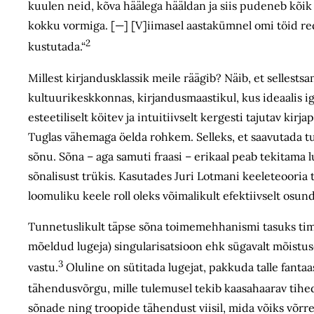
kuulen neid, kõva häälega hääldan ja siis pudeneb kõik se
kokku vormiga. [—] [V]iimasel aastakümnel omi töid red
2
kustutada.“
Millest kirjandusklassik meile räägib? Näib, et sellests
kultuurikeskkonnas, kirjandusmaastikul, kus ideaalis ig
esteetiliselt köitev ja intuitiivselt kergesti tajutav ki
Tuglas vähemaga öelda rohkem. Selleks, et saavutada tu
sõnu. Sõna – aga samuti fraasi – erikaal peab tekitama 
sõnalisust trükis. Kasutades Juri Lotmani keeleteooria t
loomuliku keele roll oleks võimalikult efektiivselt osun
Tunnetuslikult täpse sõna toimemehhanismi tasuks timm
mõeldud lugeja) singularisatsioon ehk sügavalt mõistu
3
vastu.
Oluline on sütitada lugejat, pakkuda talle fantaa
tähendusvõrgu, mille tulemusel tekib kaasahaarav tiheda
sõnade ning troopide tähendust viisil, mida võiks võrr