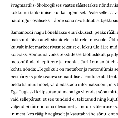
Pragmaatilis-ökoloogilises vaates säästetakse nõndaviisi 
kokku nii trükkimisel kui ka lugemisel. Peale selle saa
5
naudingu
osaliseks. Täpne sõna n-ö lülitab subjekti si
Samamoodi nagu kõneldakse elu­rikkusest, peaks rääki
maksnud lõivu anglitsismidele ja kiirele infovoole. Üld
kuivalt infot markeerivast tekstist ei loksu üle ääre mi
köitvaks. Abinõuna võiks tekstidesse taotluslikult ja j
metonüümiaid, epiteete ja irooniat. Juri Lotman ütleb 
kohta nõnda: „Tegelikult on metafoor ja metonüümia se
eesmärgiks pole teatava semantilise asenduse abil teat
öelda ka muul moel, vaid edastada informatsiooni, mis t
Ega Tuglaski kriipsutanud maha iga viiendat sõna mitte se
vaid sellepärast, et see tundeid ei tekitanud ning kuju
väljend ei täitnud oma ülesannet ja muutus ülearuseks.
inimest, kes räägib aeglaselt ja kasutab vähe sõnu, ent 