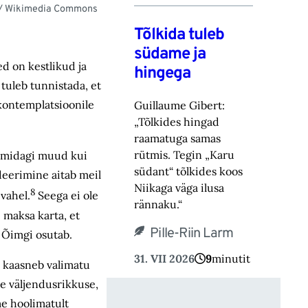
 / Wikimedia Commons
Tõlkida tuleb
südame ja
ed on kestlikud ja
hingega
tuleb tunnistada, et
kontemplatsioonile
Guillaume Gibert:
„Tõlkides hingad
raamatuga samas
rütmis. Tegin „Karu
n midagi muud kui
südant“ tõlkides koos
eerimine aitab meil
Niikaga väga ilusa
8
vahel.
Seega ei ole
rännaku.“
 maksa karta, et
Pille-Riin Larm
e Õimgi osutab.
31. VII 2026
9
minutit
is kaasneb valimatu
le väljendusrikkuse,
me hoolimatult