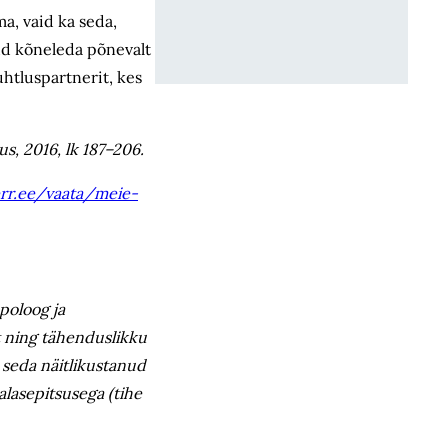
a, vaid ka seda,
üd kõneleda põnevalt
uhtluspartnerit, kes
s, 2016, lk 187–206.
.err.ee/vaata/meie-
poloog ja
t ning tähenduslikku
n seda näitlikustanud
salasepitsusega (tihe