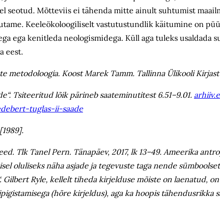
 seotud. Mõtteviis ei tähenda mitte ainult suhtumist maailm
utame. Keeleökoloogiliselt vastutustundlik käitumine on pü
idega ega kenitleda neologismidega. Küll aga tuleks usaldada s
a eest.
e metodoloogia. Koost Marek Tamm. Tallinna Ülikooli Kirjastu
de“. Tsiteeritud lõik pärineb saateminutitest 6.51–9.01.
arhiiv
edebert-tuglas-ii-saade
[1989].
eed. Tlk Tanel Pern. Tänapäev, 2017, lk 13–49. Ameerika antro
misel oluliseks näha asjade ja tegevuste taga nende sümboolse
 Gilbert Ryle, kellelt tiheda kirjelduse mõiste on laenatud, o
nnipigistamisega (hõre kirjeldus), aga ka hoopis tähendusrikka 