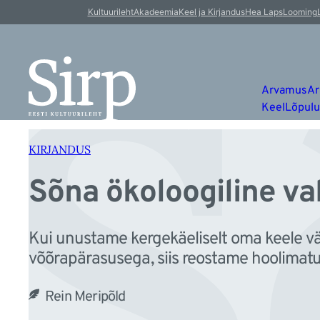
S
Liigu
Kultuurileht
Akadeemia
Keel ja Kirjandus
Hea Laps
Looming
sisu
juurde
Arvamus
Ar
Keel
Lõpul
KIRJANDUS
Sõna ökoloogiline va
Kui unustame kergekäeliselt oma keele vä
võõrapärasusega, siis reostame hoolimat
Rein Meripõld