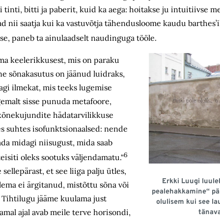
tinti, bitti ja paberit, kuid ka aega: hoitakse ju intuitiivse 
vad nii saatja kui ka vastuvõtja tähendusloome kaudu barthes’i
sse, paneb ta ainulaadselt naudinguga tööle.
ma keelerikkusest, mis on paraku
ine sõnakasutus on jäänud luidraks,
dagi ilmekat, mis teeks lugemise
ulgemalt sisse punuda metafoore,
kõne­kujundite hädatarvilikkuse
s suhtes isofunktsionaalsed: nende
ada midagi niisugust, mida saab
6
eisiti oleks sootuks väljendamatu.“
llepärast, et see liiga palju ütles,
Erkki Luugi luule
tlema ei ärgitanud, mistõttu sõna või
pealehakkamine“ pär
 Tihtilugu jääme kuulama just
olulisem kui see l
samal ajal avab meile terve horisondi,
tänava