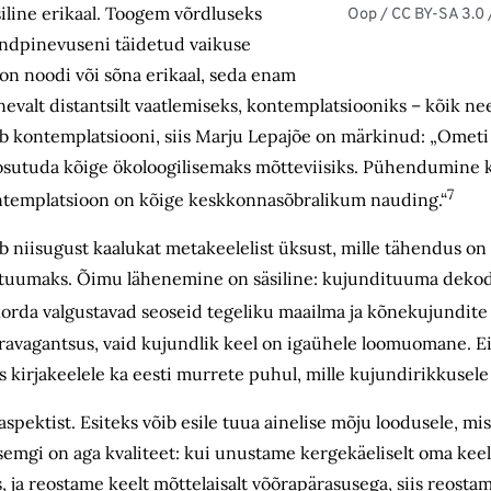
üsiline erikaal. Toogem võrdluseks
Oop / CC BY-SA 3.0
pindpinevuseni täidetud vaikuse
on noodi või sõna erikaal, seda enam
evalt distantsilt vaatlemiseks, kontemplatsiooniks – kõik ne
 kontemplatsiooni, siis Marju Lepajõe on märkinud: „Ometi 
 osutuda kõige ökoloogilisemaks mõtteviisiks. Pühendumine 
7
ntemplatsioon on kõige keskkonnasõbralikum nauding.“
 niisugust kaalukat metakeelelist üksust, mille tähendus o
dituumaks. Õimu lähenemine on säsiline: kujundituuma dekod
rda valgustavad seoseid tegeliku maailma ja kõnekujundite 
ra­vagantsus, vaid kujundlik keel on igaühele loomuomane. Ei
s kirjakeelele ka eesti murrete puhul, mille kujundirikkusel
aspektist. Esiteks võib esile tuua ainelise mõju loodusele, m
isemgi on aga kvaliteet: kui unustame kergekäeliselt oma kee
, ja reostame keelt mõttelaisalt võõrapärasusega, siis reosta