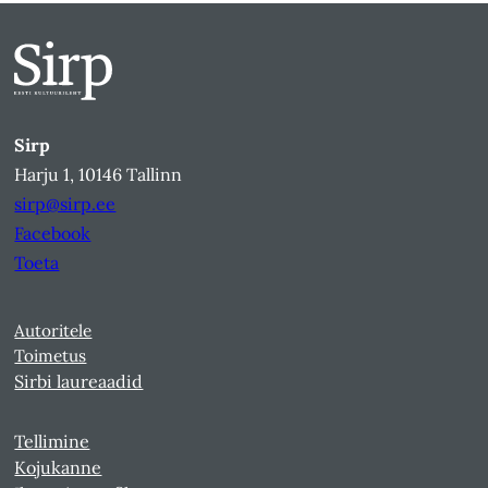
Sirp
Harju 1, 10146 Tallinn
sirp@sirp.ee
Facebook
Toeta
Autoritele
Toimetus
Sirbi laureaadid
Tellimine
Kojukanne