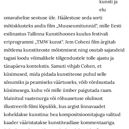
kunsti ja
elu
omavahelise seotuse üle. Häälestuse seda sorti
mõtisklusteks andis film „Muuseumitunnid“, mille Eesti
esilinastus Tallinna Kunstihoones kuulus festivali
eriprogrammi „TMW kunst“. Jem Coheni film ärgitab
mõtlema kunstiteoste mõistmisest ning osutab sajandeid
tagasi loodu võimalikele tõlgendustele tolle ajastu ja
tänapäeva kontekstis. Samuti vihjab Cohen, et
küsimused, mida pidada kunstiteose puhul selle
sõnumiks ja peamiseks väärtuseks, võib võrdsustada
küsimusega, kuhu või mille ümber paigutada raam.
Mainitud vaatenurga või rõhuasetuse olulisust
illustreerib filmi lõpulõik, kus argist linnavaadet
koheldakse kunstina: hea kompositsioonitajuga valitud
kaader vääristatakse kunstiteadlase kommentaariga.