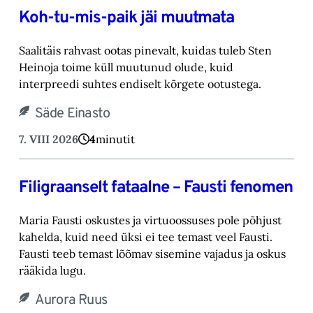
Koh-tu-mis-paik jäi muutmata
Saalitäis rahvast ootas pinevalt, kuidas tuleb Sten
Heinoja toime küll muutunud olude, kuid
‎interpreedi suhtes endiselt kõrgete ootustega.‎
Säde Einasto
7. VIII 2026
4
minutit
Filigraanselt fataalne – Fausti fenomen
Maria Fausti oskustes ja virtuoossuses pole põhjust
kahelda, kuid need üksi ei tee temast ‎veel Fausti.
Fausti teeb temast lõõmav sisemine vajadus ja oskus
rääkida lugu.‎
Aurora Ruus