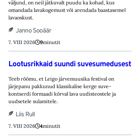
väljund, on neil jätkuvalt puudu ka kohad, ‎kus
omandada lavakogemust või arendada baastasemel
lavaoskust.‎
Janno Sooäär
7. VIII 2026
9
minutit
Lootusrikkaid suundi suvesumedusest
Teeb rõõmu, et Leigo järvemuusika festival on
järjepanu pakkunud klassikalise kerge suve-‎
kontserdi formaadi kõrval lava uudisteostele ja
uudsetele sulamitele.‎
Liis Rull
7. VIII 2026
4
minutit