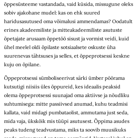
õppesüsteeme vastandada, vaid küsida, missugune oleks
sobiv ajakohane mudel: kas on ehk suured
haridusasutused oma võimalusi ammendamas? Oodatult
erines akadeemiliste ja mitteakadeemiliste asutuste
õpetajate arusaam õppetöö sisust ja vormist veidi, kuid
ühel meelel oldi õpilaste sotsiaalsete oskuste üha
suurenevas tähtsuses ja selles, et õppeprotsessi keskne
kuju on õpilane.
Õppeprotsessi sümboliseerivat särki ümber pöörama
kutsutigi niisiis üles õppureid, kes ideaalis peaksid
olema õppeprotsessi suunajad oma aktiivse ja nõudliku
suhtumisega: mitte passiivsed anumad, kuhu teadmisi
kallata, vaid midagi pumbataolist, ammutama just seda,
mida vaja, ükskõik mis tüüpi asutusest. Õppima asudes
peaks tudeng teadvustama, miks ta soovib muusikuks