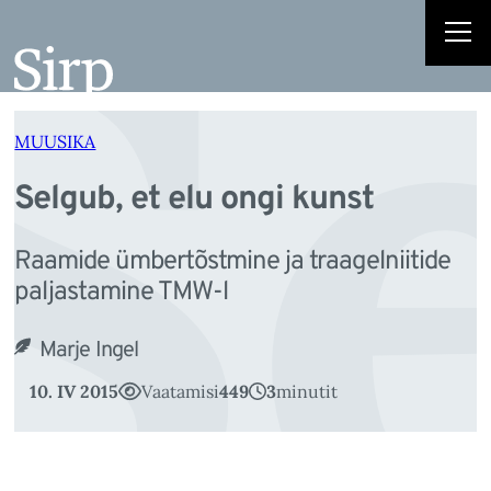
Se
Liigu
sisu
juurde
MUUSIKA
Selgub, et elu ongi kunst
Raamide ümbertõstmine ja traagelniitide
paljastamine TMW-l
Marje Ingel
10. IV 2015
Vaatamisi
449
3
minutit