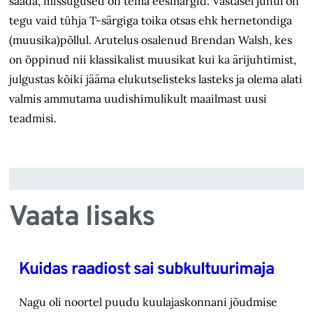
saada, missugused on tema eesmärgid. Vastasel juhul on
tegu vaid tühja T-särgiga toika otsas ehk hernetondiga
(muusika)põllul. Arutelus osalenud Brendan Walsh, kes
on õppinud nii klassikalist muusikat kui ka ärijuhtimist,
julgustas kõiki jääma elukutselisteks lasteks ja olema alati
valmis ammutama uudishimulikult maailmast uusi
teadmisi.
Vaata lisaks
Kuidas raadiost sai subkultuurimaja
Nagu oli noortel puudu kuulajaskonnani jõudmise