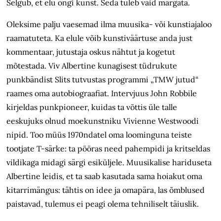
Selgub, et elu ongi kunst. Seda tuleb vaid märgata.
Oleksime palju vaesemad ilma muusika- või kunstiajaloo
raamatuteta. Ka elule võib kunstiväärtuse anda just
kommentaar, jutustaja oskus nähtut ja kogetut
mõtestada. Viv Albertine kunagisest tüdrukute
punkbändist Slits tutvustas programmi „TMW jutud“
raames oma autobiograafiat. Intervjuus John Robbile
kirjeldas punkpioneer, kuidas ta võttis üle talle
eeskujuks olnud moekunstniku Vivienne Westwoodi
nipid. Too müüs 1970ndatel oma loominguna teiste
tootjate T-särke: ta pööras need pahempidi ja kritseldas
vildikaga midagi särgi esiküljele. Muusikalise hariduseta
Albertine leidis, et ta saab kasutada sama hoiakut oma
kitarrimängus: tähtis on idee ja omapära, las õmblused
paistavad, tulemus ei peagi olema tehniliselt täiuslik.