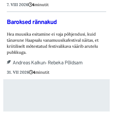
7. VIII 2026
4
minutit
Baroksed rännakud
Hea muusika esitamine ei vaja põhjendusi, kuid
tänavune Haapsalu vanamuusikafestival näitas, et
kriitiliselt mõtestatud festivalikava väärib arutelu
publikuga.
,
Andreas Kalkun
Rebeka Põldsam
31. VII 2026
4
minutit