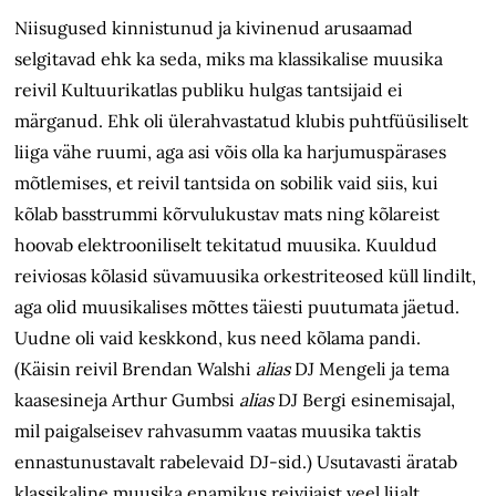
Niisugused kinnistunud ja kivinenud arusaamad
selgitavad ehk ka seda, miks ma klassikalise muusika
reivil Kultuurikatlas publiku hulgas tantsijaid ei
märganud. Ehk oli ülerahvastatud klubis puhtfüüsiliselt
liiga vähe ruumi, aga asi võis olla ka harjumuspärases
mõtlemises, et reivil tantsida on sobilik vaid siis, kui
kõlab basstrummi kõrvulukustav mats ning kõlareist
hoovab elektrooniliselt tekitatud muusika. Kuuldud
reiviosas kõlasid süvamuusika orkestriteosed küll lindilt,
aga olid muusikalises mõttes täiesti puutumata jäetud.
Uudne oli vaid keskkond, kus need kõlama pandi.
(Käisin reivil Brendan Walshi
alias
DJ Mengeli ja tema
kaasesineja Arthur Gumbsi
alias
DJ Bergi esinemisajal,
mil paigalseisev rahvasumm vaatas muusika taktis
ennastunustavalt rabelevaid DJ-sid.) Usutavasti äratab
klassikaline muusika enamikus reivijaist veel liialt