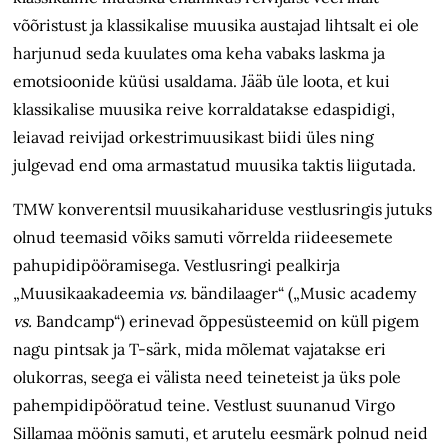
võõristust ja klassikalise muusika austajad lihtsalt ei ole
harjunud seda kuulates oma keha vabaks laskma ja
emotsioonide küüsi usaldama. Jääb üle loota, et kui
klassikalise muusika reive korraldatakse edaspidigi,
leiavad reivijad orkestrimuusikast biidi üles ning
julgevad end oma armastatud muusika taktis liigutada.
TMW konverentsil muusikahariduse vestlusringis jutuks
olnud teemasid võiks samuti võrrelda riideesemete
pahupidipööramisega. Vestlusringi pealkirja
„Muusikaakadeemia
vs.
bändilaager“ („Music academy
vs.
Bandcamp“) erinevad õppesüsteemid on küll pigem
nagu pintsak ja T-särk, mida mõlemat vajatakse eri
olukorras, seega ei välista need teineteist ja üks pole
pahempidipööratud teine. Vestlust suunanud Virgo
Sillamaa möönis samuti, et arutelu eesmärk polnud neid