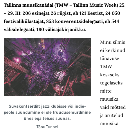
Tallinna muusikanädal (TMW – Tallinn Music Week) 25.
– 29. III: 206 esinejat 26 riigist, sh 121 Eestist, 24 050
festivalikülastajat, 853 konverentsidelegaati, sh 544
välisdelegaati, 180 välisajakirjanikku.
Minu silmis
ei kerkinud
tänavuse
TMW
keskseks
tegelaseks
mitte
muusika,
Süvakontserdilt jazziklubisse või indie-
vaid mõtted
peole suundumine ei ole truudusemurdmine
ja arutelud
ühes ega teises suunas.
muusika,
Tõnu Tunnel