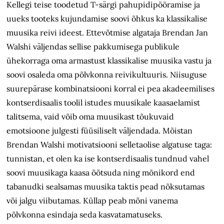
Kellegi teise toodetud T-särgi pahupidipööramise ja
uueks tooteks kujundamise soovi õhkus ka klassikalise
muusika reivi ideest. Ettevõtmise algataja Brendan Jan
Walshi väljendas sellise pakkumisega publikule
ühekorraga oma armastust klassikalise muusika vastu ja
soovi osaleda oma põlvkonna reivikultuuris. Niisuguse
suurepärase kombinatsiooni korral ei pea akadeemilises
kontserdisaalis toolil istudes muusikale kaasaelamist
talitsema, vaid võib oma muusikast tõukuvaid
emotsioone julgesti füüsiliselt väljendada. Mõistan
Brendan Walshi motivatsiooni selletaolise algatuse taga:
tunnistan, et olen ka ise kontserdisaalis tundnud vahel
soovi muusikaga kaasa õõtsuda ning mõnikord end
tabanudki sealsamas muusika taktis pead nõksutamas
või jalgu viibutamas. Küllap peab mõni vanema
põlvkonna esindaja seda kasvatamatuseks.