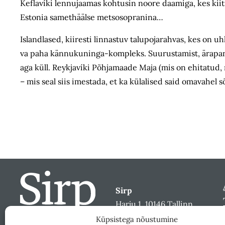
Keflavíki lennujaamas kohtusin noore daamiga, kes kiit
Estonia samethäälse metsosopranina…
Islandlased, kiiresti linnastuv talupojarahvas, kes on u
va paha kännukuninga-kompleks. Suurustamist, ärapanem
aga küll. Reykjavíki Põhjamaade Maja (mis on ehitatud, mu
– mis seal siis imestada, et ka külalised said omavahel 
Sirp
Harju 1, 10146 Tallinn
sirp@sirp.ee
Küpsistega nõustumine