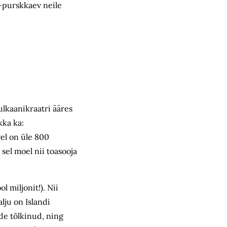
e-purskkaev neile
ulkaanikraatri ääres
kka ka:
el on üle 800
sel moel nii toasooja
 miljonit!). Nii
lju on Islandi
de tõlkinud, ning