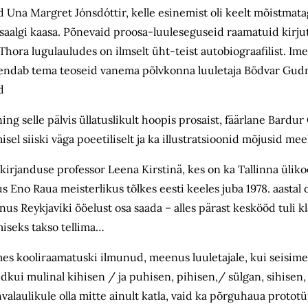
Una Margret Jónsdóttir, kelle esinemist oli keelt mõistmatag
i saalgi kaasa. Põnevaid proosa-luuleseguseid raamatuid kirju
Thora lugulauludes on ilmselt üht-teist autobiograafilist. Im
ahendab tema teoseid vanema põlvkonna luuletaja Bödvar Gu
d
ing selle pälvis üllatuslikult hoopis prosaist, fäärlane Bard
el siiski väga poeetiliselt ja ka illustratsioonid mõjusid mee
ekirjanduse professor Leena Kirstinä, kes on ka Tallinna üliko
us Eno Raua meisterlikus tõlkes eesti keeles juba 1978. aastal 
õnus Reykjavíki ööelust osa saada – alles pärast keskööd tuli 
smiseks takso tellima…
mes kooliraamatuski ilmunud, meenus luuletajale, kui seisime 
ui mulinal kihisen / ja puhisen, pihisen,/ sülgan, sihisen, 
alaulikule olla mitte ainult katla, vaid ka põrguhaua prototüü