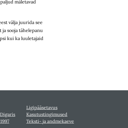
 paljud mäletavad
est välja juurida see
 ja sooja tähelepanu
psi kui ka luuletajaid
Ligipääsetavus
 Digaris
Kasutustingimused
-1997
Teksti- ja andmekaeve