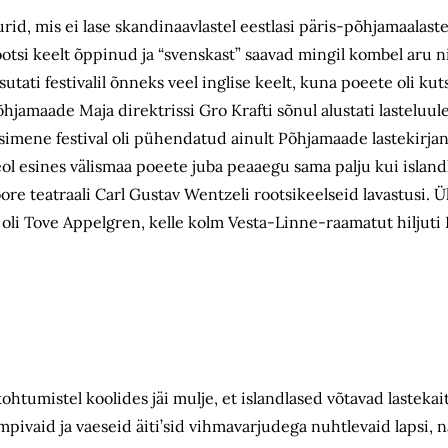
urid, mis ei lase skandinaavlastel eestlasi päris-põhjamaalas
si keelt õppinud ja “svenskast” saavad mingil kombel aru ni
utati festivalil õnneks veel inglise keelt, kuna poeete oli kut
õhjamaade Maja direktrissi Gro Krafti sõnul alustati lasteluul
imene festival oli pühendatud ainult Põhjamaade lastekirjan
l esines välismaa poeete juba peaaegu sama palju kui islandl
oore teatraali Carl Gustav Wentzeli rootsikeelseid lavastusi. 
a oli Tove Appelgren, kelle kolm Vesta-Linne-raamatut hiljuti 
kohtumistel koolides jäi mulje, et islandlased võtavad lastek
mpivaid ja vaeseid äiti’sid vihmavarjudega nuhtlevaid lapsi,