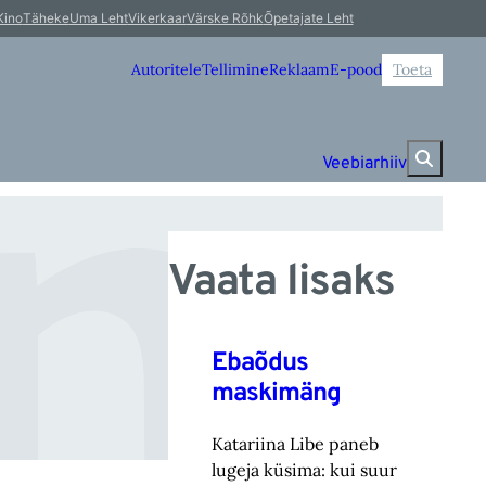
m
Kino
Täheke
Uma Leht
Vikerkaar
Värske Rõhk
Õpetajate Leht
Autoritele
Tellimine
Reklaam
E-pood
Toeta
Veebiarhiiv
Vaata lisaks
Ebaõdus
maskimäng
Katariina Libe paneb
lugeja küsima: kui suur