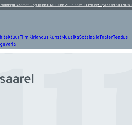
ii
Loomingu Raamatukogu
Ajakiri Muusika
Müürileht
e-Kunst.ee
Sirp
Teater.Muusika.
hitektuur
Film
Kirjandus
Kunst
Muusika
Sotsiaalia
Teater
Teadus
ugu
Varia
 saarel