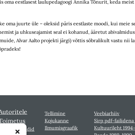
is oma eestlasest laulupedagoogi Annika Tõnurit, keda meist
hke oma juurte üle – oleksid päris eestlaste moodi, kui meie se
ist ja uhkuseajamist seal ei kohanud, ääretut abivalmidust
ide, Alvar Aalto projekti järgi) võttis sõbralikult vastu nii la
sõpradeks!
Autoritele
Tellimine
Veebiarhiiv
Toimetus
Kojukanne
Sirp pdf-failidena
Ilmumisgraafik
Kultuurileht 1994
Sirbi laureaadid