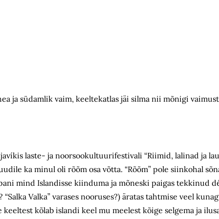
hea ja südamlik vaim, keeltekatlas jäi silma nii mõnigi vaimust
avíkis laste- ja noorsookultuurifestivali “Riimid, lalinad ja l
uudile ka minul oli rõõm osa võtta. “Rõõm” pole siinkohal sõn
g pani mind Islandisse kiinduma ja mõneski paigas tekkinud 
“Salka Valka” varases nooruses?) äratas tahtmise veel kunagi
keeltest kõlab islandi keel mu meelest kõige selgema ja ilu