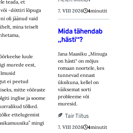
Helen Mikkov
le teada, et
või -dóttiri lõpuga
7. VIII 2026
4
minutit
ni oli jäänud vaid
helt, mina teiselt
Mida tähendab
 ahhetama,
„hästi“?
Jana Maasiku „Minuga
õõrkeelse luule
on hästi“ on mõjus
õigi murede eest,
romaan noortele, kes
ilmusid
tunnevad ennast
ngut ei peetud
üksikuna, ‎kellel on
väiksemat sorti
miseks, mitte võõraste
probleeme või
giti inglise ja soome
muresid.‎
korralikud tõlked.
 tõlke ettelugemist
Tair Tiitus
aasikamuusika” mingi
7. VIII 2026
4
minutit