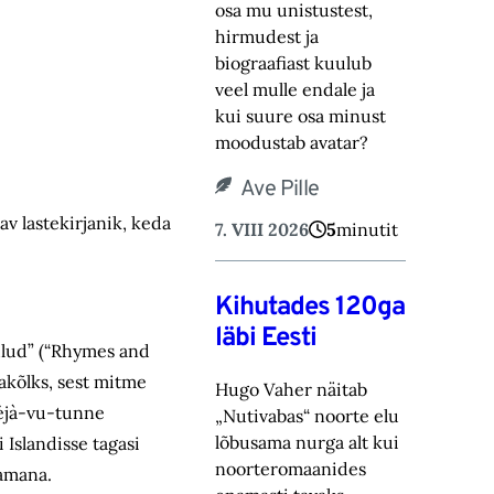
osa mu unistustest,
hirmudest ja
biograafiast ‎kuulub
veel mulle endale ja
kui suure osa minust
moodustab avatar? ‎
Ave Pille
av lastekirjanik, keda
7. VIII 2026
5
minutit
Kihutades 120ga
läbi Eesti
aulud” (“Rhymes and
akõlks, sest mitme
Hugo Vaher näitab
déjà-vu-tunne
„Nutivabas“ noorte elu
lõbusama nurga alt kui
 Islandisse tagasi
noorteromaanides
samana.