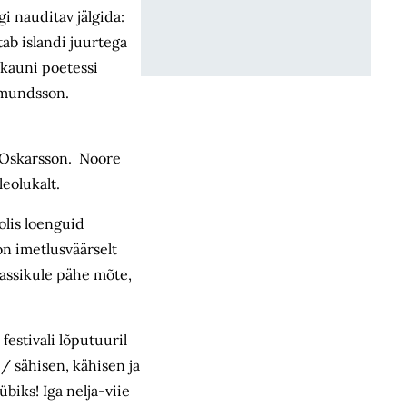
i nauditav jälgida:
tab islandi juurtega
ekauni poetessi
dmundsson.
ur Oskarsson. Noore
leolukalt.
olis loenguid
on imetlusväärselt
klassikule pähe mõte,
festivali lõputuuril
/ sähisen, kähisen ja
biks! Iga nelja-viie