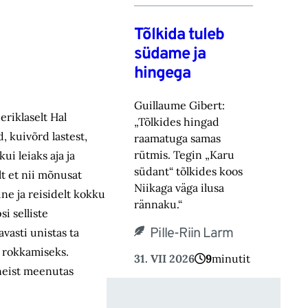
Tõlkida tuleb
südame ja
hingega
Guillaume Gibert:
eriklaselt Hal
„Tõlkides hingad
, kuivõrd lastest,
raamatuga samas
rütmis. Tegin „Karu
i leiaks aja ja
südant“ tõlkides koos
lt et nii mõnusat
Niikaga väga ilusa
ne ja reisidelt kokku
rännaku.“
i selliste
Pille-Riin Larm
vasti unistas ta
e rokkamiseks.
31. VII 2026
9
minutit
neist meenutas