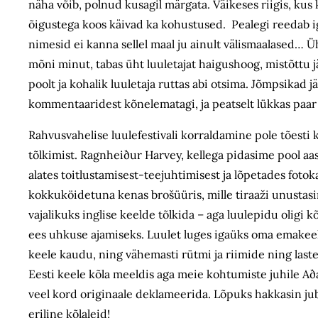
näha võib, polnud kusagil märgata. Väikeses riigis, kus 
õigustega koos käivad ka kohustused. Pealegi reedab iga
nimesid ei kanna sellel maal ju ainult välismaalased… Ü
mõni minut, tabas üht luuletajat haigushoog, mistõttu j
poolt ja kohalik luuletaja ruttas abi otsima. Jõmpsikad 
kommentaaridest kõnelematagi, ja peatselt lükkas paar ab
Rahvusvahelise luulefestivali korraldamine pole tõesti
tõlkimist. Ragnheiður Harvey, kellega pidasime pool aast
alates toitlustamisest-teejuhtimisest ja lõpetades fot
kokkuköidetuna kenas brošüüris, mille tiraaži unustasin
vajalikuks inglise keelde tõlkida – aga luulepidu oligi 
ees uhkuse ajamiseks. Luulet luges igaüks oma emakeeles
keele kaudu, ning vähemasti rütmi ja riimide ning laste
Eesti keele kõla meeldis aga meie kohtumiste juhile Aða
veel kord originaale deklameerida. Lõpuks hakkasin ju
eriline kõlaleid!