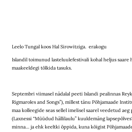
Leelo Tungal koos Hal Sirowitziga. erakogu
Islandil toimunud lasteluulefestivali kohal heljus saare 
maakeeldegi tõlkida tasuks.
Septembri viimasel nädalal peeti Islandi pealinnas Reykj
Rigmaroles and Songs”), millest tänu Põhjamaade Instit
maa kolleegide seas sellel imelisel saarel veedetud ae
(Laxnessi “Müüdud hällilaulu” kuuldemäng lapsepõlves? 
minna… ja ehk keeltki õppida, kuna kõigist Põhjamaade 