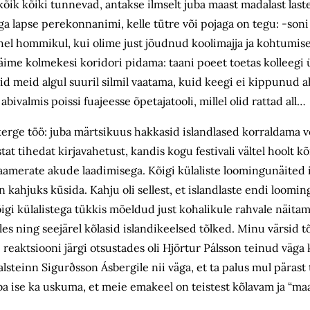
kõik kõiki tunnevad, antakse ilmselt juba maast madalast laste
 lapse perekonnanimi, kelle tütre või pojaga on tegu: -soni 
hel hommikul, kui olime just jõudnud koolimajja ja kohtumise
äime kolmekesi koridori pidama: taani poeet toetas kolleegi ü
jäid meid algul suuril silmil vaatama, kuid keegi ei kippunud
ivalmis poissi fuajeesse õpetajatooli, millel olid rattad all…
 kerge töö: juba märtsikuus hakkasid islandlased korraldama v
at tihedat kirjavahetust, kandis kogu festivali vältel hoolt k
okaamerate akude laadimisega. Kõigi külaliste loomingunäited 
 kahjuks küsida. Kahju oli sellest, et islandlaste endi loomi
kõigi külalistega tükkis mõeldud just kohalikule rahvale näita
 ning seejärel kõlasid islandikeelsed tõlked. Minu värsid tõl
 reaktsiooni järgi otsustades oli Hjörtur Pálsson teinud väga 
lsteinn Sigurðsson Ásbergile nii väga, et ta palus mul pärast
ba ise ka uskuma, et meie emakeel on teistest kõlavam ja “m