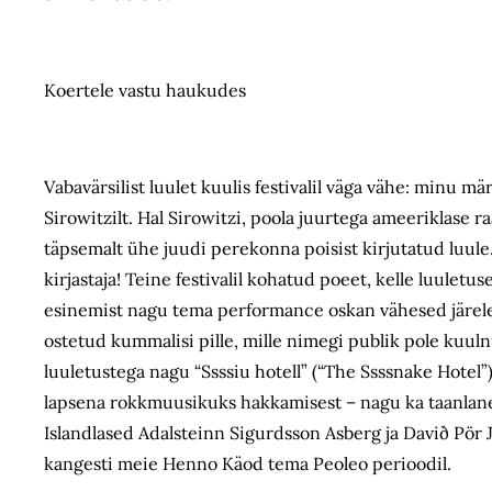
Koertele vastu haukudes
Vabavärsilist luulet kuulis festivalil väga vähe: minu m
Sirowitzilt. Hal Sirowitzi, poola juurtega ameeriklase ra
täpsemalt ühe juudi perekonna poisist kirjutatud luule.
kirjastaja! Teine festivalil kohatud poeet, kelle luulet
esinemist nagu tema performance oskan vähesed järele 
ostetud kummalisi pille, mille nimegi publik pole kuuln
luuletustega nagu “Ssssiu hotell” (“The Ssssnake Hotel”
lapsena rokkmuusikuks hakkamisest – nagu ka taanlane 
Islandlased Adalsteinn Sigurdsson Asberg ja Davið Pör
kangesti meie Henno Käod tema Peoleo perioodil.