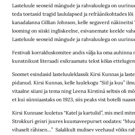
Lasteluule seoseid mängude ja rahvaluulega on uurinud 
teda toetasid tragid laululapsed ja refräänikohtades lõ
kanadalanna Gillian Johnson, kelle segaverd näkineitsi 
looming on siiski ingliskeelne, esivanemate keelde v
Lasteluule seoseid mängude ja rahvaluulega on uurinu
Festivali korralduskomitee andis välja ka oma auhinna n
kunstnikust literaadi esikraamatu tekst kõlas ettelugemis
Soomet esindasid lasteluuleklassik Kirsi Kunnas ja last
pidanud. Kirsi Kunnas, kelle luulekogu “Siil ja kuu” ilm
vitaalne siiani ja tema ning Leena Kirstinä seltsis oli m
et kui sünniaastaks on 1923, siis peaks vist hotelli naa
Kirsi Kunnase luuletus “Katel ja kartulid”, mis meil mit
Strokkuri geisri juures kuumaveepurset oodates: “Muudk
vihaselt rähisen…” Salalikult mulisev veehaud võiks rahv