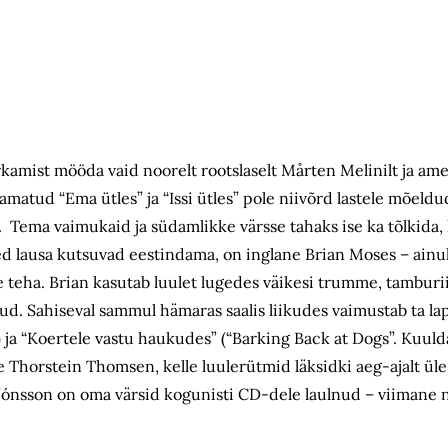
ärkamist mööda vaid noorelt rootslaselt Mårten Melinilt ja ame
amatud “Ema ütles” ja “Issi ütles” pole niivõrd lastele mõeldud
 Tema vaimukaid ja südamlikke värsse tahaks ise ka tõlkida, ku
used lausa kutsuvad eestindama, on inglane Brian Moses – ainu
teha. Brian kasutab luulet lugedes väikesi trumme, tamburii
ud. Sahiseval sammul hämaras saalis liikudes vaimustab ta laps
) ja “Koertele vastu haukudes” (“Barking Back at Dogs”. Kuulda
Thorstein Thomsen, kelle luulerütmid läksidki aeg-ajalt ül
 Jónsson on oma värsid kogunisti CD-dele laulnud – viimane 