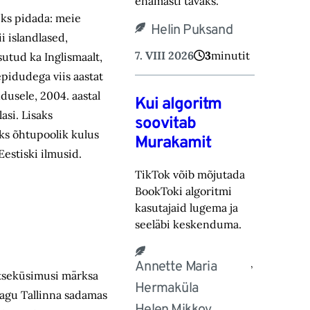
ena‎masti tavaks.‎
teks pidada: meie
Helin Puksand
i islandlased,
7. VIII 2026
3
minutit
sutud ka Inglismaalt,
epidudega viis aastat
dusele, 2004. aastal
Kui algoritm
asi. Lisaks
soovitab
Üks õhtupoolik kulus
Murakamit
Eestiski ilmusid.
TikTok võib mõjutada
BookToki algoritmi
kasutajaid lugema ja
seeläbi keskenduma.‎
,
Annette Maria
aitseküsimusi märksa
Hermaküla
 nagu Tallinna sadamas