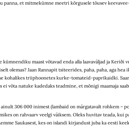
plehku panna, et mitmekümne meetri kõrgusele tõusev keevave
üle kümnendiku maast võtavad enda alla laavaväljad ja Keriði v
iselt olemas? Jaan Rannapit tsiteerides, paha, paha, aga hea i
se kohalikes triiphoonetes kurke-tomateid-paprikaidki. Saar
s ei võta natuke kadedaks teadmine, et mõnigi maamaja saab 
l ainult 306 000 inimest (lambaid on märgatavalt rohkem – pool
ikes on rahvaarv veelgi väiksem. Oleks huvitav teada, kui pa
Lemme Saukasest, kes on islandi kirjandust juba ka eesti keel