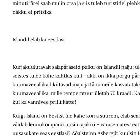
minuti järel saab mulin otsa ja siis tuleb turistidel 
näkku ei pritsiks.
Islandil elab ka eestlasi
Kurjakuulutavalt salapäraseid paiku on Islandil palju: 
seistes tuleb kõhe kahtlus küll – äkki on ikka põrgu pär
kuumaveeallikad kütavad maju ja tänu neile kasvatatak
kuumaveeallika, mille temperatuur ületab 70 kraadi. Ka
kui ka vannivee priilt kätte!
Kuigi Island on Eestist üle kahe korra suurem, elab sea
väidab lennukompanii uusim ajakiri – varasemates teatm
uusasukate seas eestlasi? Aðalsteinn Asbergilt kuulsin 