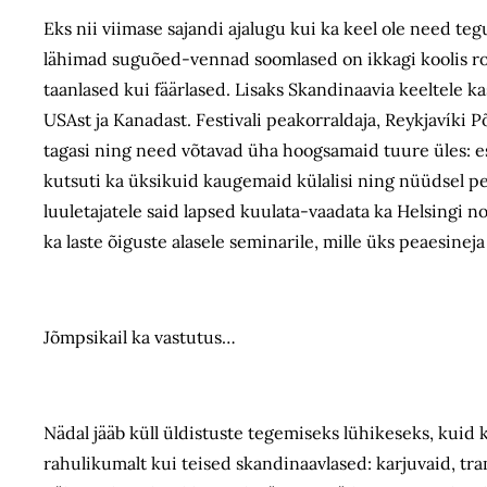
Eks nii viimase sajandi ajalugu kui ka keel ole need teg
lähimad suguõed-vennad soomlased on ikkagi koolis root
taanlased kui fäärlased. Lisaks Skandinaavia keeltele kas
USAst ja Kanadast. Festivali peakorraldaja, Reykjavíki P
tagasi ning need võtavad üha hoogsamaid tuure üles: es
kutsuti ka üksikuid kaugemaid külalisi ning nüüdsel peo
luuletajatele said lapsed kuulata-vaadata ka Helsingi n
ka laste õiguste alasele seminarile, mille üks peaesinej
Jõmpsikail ka vastutus…
Nädal jääb küll üldistuste tegemiseks lühikeseks, kuid 
rahulikumalt kui teised skandinaavlased: karjuvaid, tra