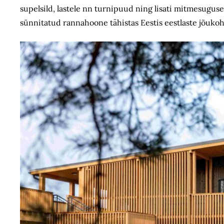
supelsild, lastele nn turnipuud ning lisati mitmesugus
sünnitatud rannahoone tähistas Eestis eestlaste jõuko