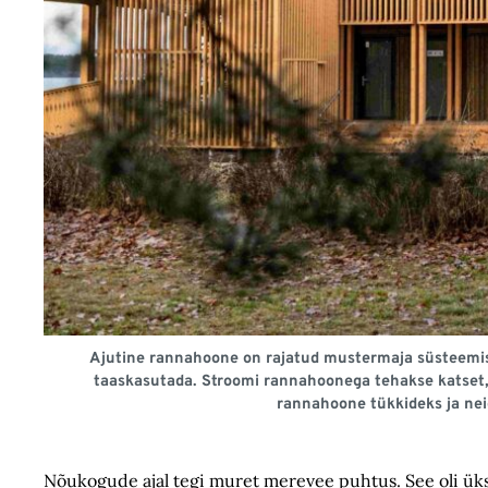
Ajutine rannahoone on rajatud mustermaja süsteemis. 
taaskasutada. Stroomi rannahoonega tehakse katset, 
rannahoone tükkideks ja nei
Nõukogude ajal tegi muret merevee puhtus. See oli üks