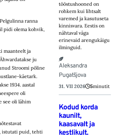
tööstushooned on
rohkem kui lihtsalt
varemed ja kasutuseta
 Pelgulinna ranna
kinnisvara. Eestis on
il pidi olema kohvik,
nähtaval väga
erinevaid arengukäigu
ilminguid.
i maanteelt ja
. Ähwardatakse ju
Aleksandra
dunud Stroomi põline
Pugatšjova
mustlane-käetark.
kse 1934. aastal
31. VII 2026
5
minutit
meespere oli
 see oli lähim
Kodud korda
kaunilt,
kaasavalt ja
mõtestavat
kestlikult.
istutati puid, tehti