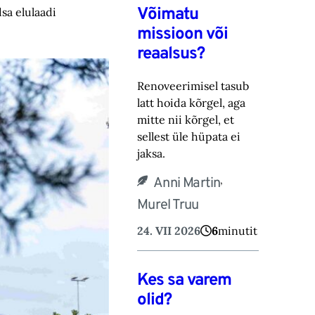
Võimatu
sa elulaadi
missioon või
reaalsus?
Renoveerimisel tasub
latt hoida kõrgel, aga
mitte nii kõrgel, et
sellest üle hüpata ei
jaksa.
,
Anni Martin
Murel Truu
24. VII 2026
6
minutit
Kes sa varem
olid?