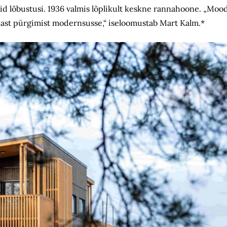
eid lõbustusi. 1936 valmis lõplikult keskne rannahoone. „Mood
hast pürgimist modernsusse,“ iseloomustab Mart Kalm.*