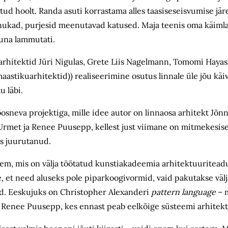
tud hoolt. Randa asuti korrastama alles taasiseseisvumise järe
nukad, purjesid meenutavad katused. Maja teenis oma käimla
nuna lammutati.
(arhitektid Jüri Nigulas, Grete Liis Nagelmann, Tomomi Hayas
astikuarhitektid)) realiseerimine osutus linnale üle jõu käi
u läbi.
osneva projektiga, mille idee autor on linnaosa arhitekt Jõnn
 Urmet ja Renee Puusepp, kellest just viimane on mitmekesis
as juurutanud.
eem, mis on välja töötatud kunstiakadeemia arhitektuuritea
e, et need aluseks pole piparkoogivormid, vaid pakutakse väl
vad. Eeskujuks on Christopher Alexanderi
pattern language
– m
 Renee Puusepp, kes ennast peab eelkõige süsteemi arhitekt