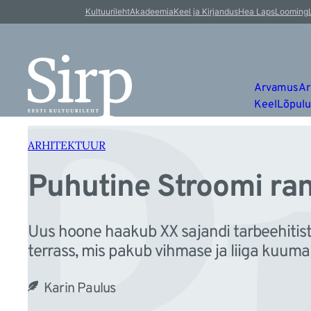
P
Liigu
Kultuurileht
Akadeemia
Keel ja Kirjandus
Hea Laps
Looming
sisu
juurde
Arvamus
Ar
Keel
Lõpul
ARHITEKTUUR
Puhutine Stroomi r
Uus hoone haakub XX sajandi tarbeehitist
terrass, mis pakub vihmase ja liiga kuuma
Karin Paulus