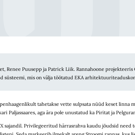
t, Renee Puusepp ja Patrick Liik. Rannahoone projekteeris
d süsteemi, mis on välja töötatud EKA arhitektuuriteadusko
penhaagenlikult tahetakse vette sulpsata nüüd keset linna m
i Paljassaares, aga ära pole unustatud ka Piritat ja Pelgura
X sajandil. Privilegeeritud härrasrahva kaudu jõudsid need t
isteni. Seda markeerib ilmekalt areng Stroomi rannas, kus li