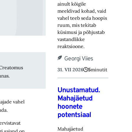
ainult kõigile
meeldivad kohad, vaid
vahel teeb seda hoopis
ruum, mis tekitab
küsimusi ja põhjustab
vastandlikke
reaktsioone.
Georgi Viies
 Creatomus
31. VII 2026
5
minutit
nnas.
Unustamatud.
Mahajäetud
ajade vahel
hoonete
nda.
potentsiaal
ervistavat
Mahajäetud
gi sajand on