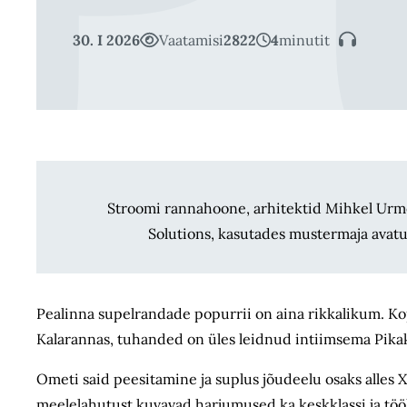
30. I 2026
Vaatamisi
2822
4
minutit
Stroomi rannahoone, arhitektid Mihkel Urme
Solutions, kasutades mustermaja avatu
Pealinna supelrandade popurrii on aina rikkalikum. Ko
Kalarannas, tuhanded on üles leidnud intiimsema Pikakar
Ometi said peesitamine ja suplus jõudeelu osaks alles X
meelelahutust kuvavad harjumused ka keskklassi ja tööl