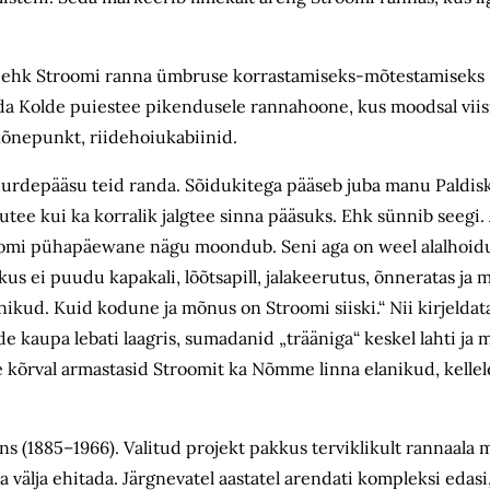
na ehk Stroomi ranna ümbruse korrastamiseks-mõtestamiseks
tada Kolde puiestee pikendusele ranna­hoone, kus moodsal viis
ikõnepunkt, riidehoiukabiinid.
uurdepääsu teid randa. Sõidukitega pääseb juba manu Paldisk
utee kui ka korralik jalgtee sinna pääsuks. Ehk sünnib seegi
Stroomi pühapäewane nägu moondub. Seni aga on weel alalhoi
us ei puudu kapakali, lõõtsapill, jalakeerutus, õnneratas ja 
ikud. Kuid kodune ja mõnus on Stroomi siiski.“ Nii kirjeldata
 kaupa lebati laagris, sumadanid „trääniga“ keskel lahti ja 
e kõrval armastasid Stroomit ka Nõmme linna elanikud, kellele
ans (1885–1966). Valitud projekt pakkus terviklikult rannaala 
älja ehitada. Järgnevatel aastatel arendati kompleksi edasi, 