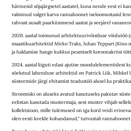
hävinesid sõjajärgsetel aastatel, kuna nende eest ei kan
valminud valget karva rannahoonet iseloomustasid len
rahvast ausalt paar­kümmend aastat ja seejärel vanane
2020. aastal toimunud arhitektuuri­võistluse võidutöö 
maastikuarhitektid Mirko Traks, Juhan Teppart (Kino ma
ja haldamise hange kukkus peamiselt koroonakriisi tõtt
2024. aastal liiguti edasi ajutise moodulelementidest ko
sõelutud lahenduse arhitektid on Patrick Liik, Mihkel
süsteemide järgi ehitamist teadustöö alusel ka praktik
Stroomiski on aluseks avatud kasutuseks pakutav süst
eelistan kasutada mustermaja, sest muster vihjab sellel
kollektsioon, mille tulemused on iga kord veidi erine
olen eesti keelde kohandanud,“ tutvustab rannahoonet