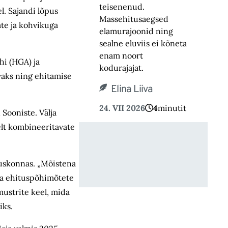
teisenenud.
l. Sajandi lõpus
Massehitusaegsed
te ja kohvikuga
elamurajoonid ning
sealne eluviis ei kõneta
enam noort
hi (HGA) ja
kodurajajat.
vaks ning ehitamise
Elina Liiva
24. VII 2026
4
minutit
 Sooniste. Välja
elt kombineeritavate
duskonnas. „Mõistena
ja ehitus­põhimõtete
ustrite keel, mida
iks.