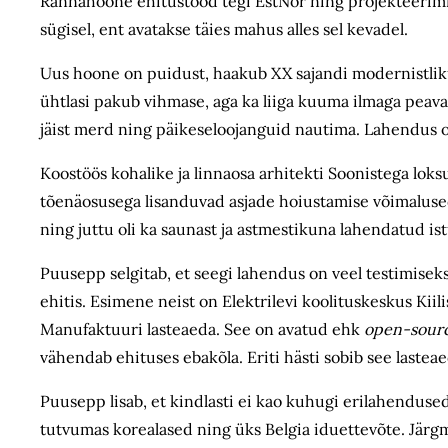
Rannahoone ehitustööd tegi EstNor ning projekteerimise
sügisel, ent avatakse täies mahus alles sel kevadel.
Uus hoone on puidust, haakub XX sajandi modernistliku
ühtlasi pakub vihmase, aga ka liiga kuuma ilmaga peavarj
jäist merd ning päikeseloojanguid nautima. Lahendus on r
Koostöös kohalike ja linnaosa arhitekti Soonistega lok
tõenäosusega lisanduvad asjade hoiustamise võimalused. 
ning juttu oli ka saunast ja astmestikuna lahendatud i
Puusepp selgitab, et seegi lahendus on veel testimisek
ehitis. Esimene neist on Elektrilevi koolituskeskus Ki
Manufaktuuri lasteaeda. See on avatud ehk
open-sour
vähendab ehituses ebakõla. Eriti hästi sobib see lasteae
Puusepp lisab, et kindlasti ei kao kuhugi erilahendus
tutvumas korealased ning üks Belgia iduettevõte. Järg