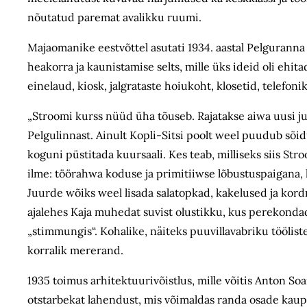
nõutatud paremat avalikku ruumi.
Majaomanike eestvõttel asutati 1934. aastal Pelguran
heakorra ja kaunistamise selts, mille üks ideid oli ehi
einelaud, kiosk, jalgrataste hoiukoht, klosetid, telefon
„Stroomi kurss nüüd üha tõuseb. Rajatakse aiwa uusi j
Pelgulinnast. Ainult Kopli-Sitsi poolt weel puudub sõid
koguni püstitada kuursaali. Kes teab, milliseks siis 
ilme: töörahwa koduse ja primitiiwse lõbustuspaigana, k
Juurde wõiks weel lisada salatopkad, kakelused ja kordn
ajalehes Kaja muhedat suvist olustikku, kus perekondade
„stimmungis“. Kohalike, näiteks puuvillavabriku töölist
korralik mererand.
1935 toimus arhitektuurivõistlus, mille võitis Anton So
otstarbekat lahendust, mis võimaldas randa osade kaupa v