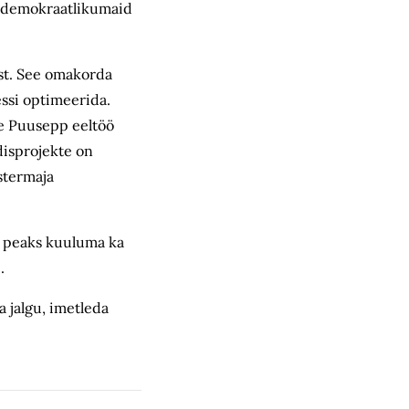
t demokraatlikumaid
ust. See omakorda
ssi optimeerida.
ee Puusepp eeltöö
disprojekte on
stermaja
hu peaks kuuluma ka
.
a jalgu, imetleda