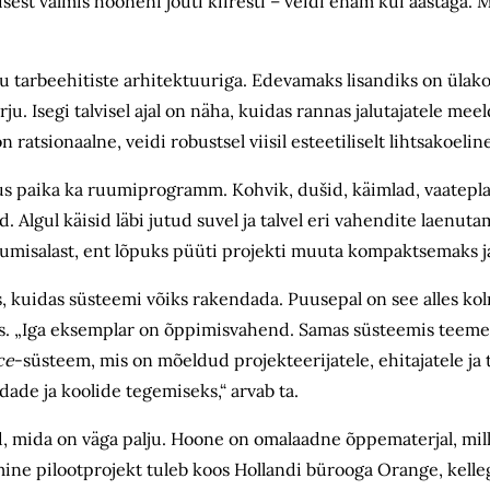
st valmis hooneni jõuti kiiresti – veidi enam kui aastaga. 
 tarbeehitiste arhitektuuriga. Edevamaks lisandiks on ülako
u. Isegi talvisel ajal on näha, kuidas rannas jalutajatele me
atsionaalne, veidi robustsel viisil esteetiliselt lihtsakoeline
sus paika ka ruumiprogramm. Kohvik, dušid, käimlad, vaate­pl
Algul käisid läbi jutud suvel ja talvel eri vahendite laenuta
stumisalast, ent lõpuks püüti projekti muuta kompaktsemaks j
s, kuidas süsteemi võiks rakendada. Puusepal on see alles ko
ilis. „Iga eksemplar on õppimisvahend. Samas süsteemis teeme
ce
-süsteem, mis on mõeldud projekteerijatele, ehitajatele ja 
dade ja koolide tegemiseks,“ arvab ta.
ed, mida on väga palju. Hoone on omalaadne õppematerjal, mil
mine pilootprojekt tuleb koos Hollandi bürooga Orange, kelle