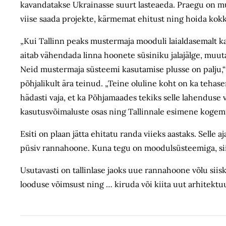
kavandatakse Ukrainasse suurt lasteaeda. Praegu on m
viise saada projekte, kärmemat ehitust ning hoida kokk
„Kui Tallinn peaks mustermaja mooduli laialdasemalt ka
aitab vähendada linna hoonete süsiniku jalajälge, muu
Neid mustermaja süsteemi kasutamise plusse on palju,“ 
põhjalikult ära teinud. „Teine oluline koht on ka teh
hädasti vaja, et ka Põhjamaades tekiks selle lahenduse
kasutusvõimaluste osas ning Tallinnale esimene kogem
Esiti on plaan jätta ehitatu randa viieks aastaks. Selle
püsiv rannahoone. Kuna tegu on moodulsüsteemiga, siis
Usutavasti on tallinlase jaoks uue rannahoone võlu siisk
looduse võimsust ning … kiruda või kiita uut arhitektuu