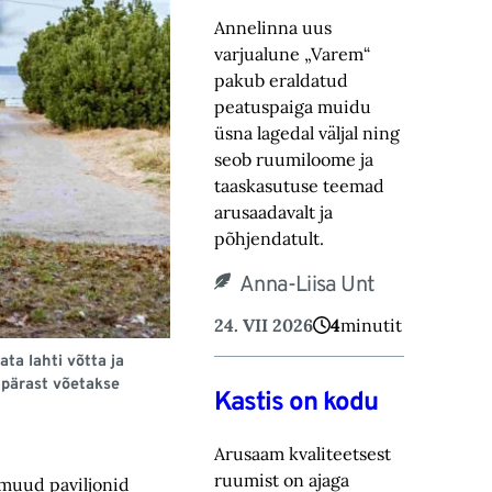
Annelinna uus
varjualune „Varem“
pakub eraldatud
peatuspaiga muidu
üsna lagedal väljal ning
seob ruumiloome ja
taaskasutuse teemad
arusaadavalt ja
põhjendatult.
Anna-Liisa Unt
24. VII 2026
4
minutit
ta lahti võtta ja
 pärast võetakse
Kastis on kodu
Arusaam kvaliteetsest
ruumist on ajaga
 muud paviljonid