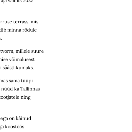
Maja valmis 2025
rruse terrass, mis
eldib minna rõdule
.
atvorm, millele suure
mise võimalusest
a säästlikumaks.
lmas sama tüüpi
 nüüd ka Tallinnas
tootjatele ning
lega on käinud
ga koostöös