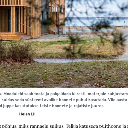
Mooduleid saab toota ja paigaldada kiiresti, materjale kahjustama
kuidas seda süsteemi avalike hoonete puhul kasutada. Viie aasta
d juppe kasutatakse teiste hoonete ja rajatiste juures.
Helen Lill
 põhjus, miks rannaelu suikus. Telkja katusega puithoone ja