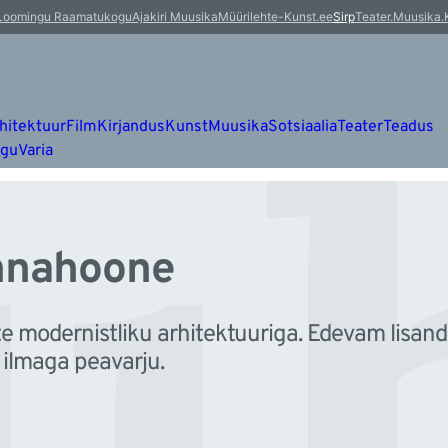
u
Loomingu Raamatukogu
Ajakiri Muusika
Müürileht
e-Kunst.ee
Sirp
Teater.Muusika.
hitektuur
Film
Kirjandus
Kunst
Muusika
Sotsiaalia
Teater
Teadus
ugu
Varia
annahoone
e modernistliku arhitektuuriga. Edevam lisand
 ilmaga peavarju.