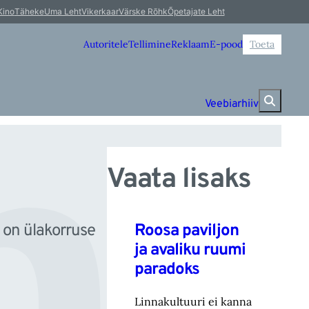
hu
Kino
Täheke
Uma Leht
Vikerkaar
Värske Rõhk
Õpetajate Leht
Autoritele
Tellimine
Reklaam
E-pood
Toeta
Veebiarhiiv
Vaata lisaks
Roosa paviljon
 on ülakorruse
ja avaliku ruumi
paradoks
Linnakultuuri ei kanna