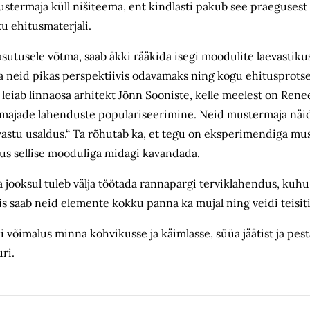
ustermaja küll nišiteema, ent kindlasti pakub see praeguses
u ehitusmaterjali.
sutusele võtma, saab äkki rääkida isegi moodulite laevastik
ta neid pikas perspektiivis odavamaks ning kogu ehitusprotse
leiab linnaosa arhitekt Jõnn Sooniste, kelle meelest on Ren
asemajade lahenduste populariseerimine. Neid mustermaja näi
 vastu usaldus.“ Ta rõhutab ka, et tegu on eksperimendiga mu
us sellise mooduliga midagi kavandada.
 aja jooksul tuleb välja töötada rannapargi terviklahendus, ku
 saab neid elemente kokku panna ka mujal ning veidi teisiti
i võimalus minna kohvikusse ja käimlasse, süüa jäätist ja pest
ri.