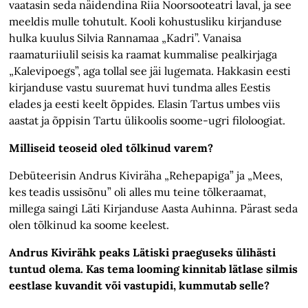
vaatasin seda näidendina Riia Noorsooteatri laval, ja see
meeldis mulle tohutult. Kooli kohustusliku kirjanduse
hulka kuulus Silvia Rannamaa „Kadri”. Vanaisa
raamaturiiulil seisis ka raamat kummalise pealkirjaga
„Kalevipoegs”, aga tollal see jäi lugemata. Hakkasin eesti
kirjanduse vastu suuremat huvi tundma alles Eestis
elades ja eesti keelt õppides. Elasin Tartus umbes viis
aastat ja õppisin Tartu ülikoolis soome-ugri filoloogiat.
Milliseid teoseid oled tõlkinud varem?
Debüteerisin Andrus Kiviräha „Rehepapiga” ja „Mees,
kes teadis ussisõnu” oli alles mu teine tõlkeraamat,
millega saingi Läti Kirjanduse Aasta Auhinna. Pärast seda
olen tõlkinud ka soome keelest.
Andrus Kivirähk peaks Lätiski praeguseks ülihästi
tuntud olema. Kas tema looming kinnitab lätlase silmis
eestlase kuvandit või vastupidi, kummutab selle?