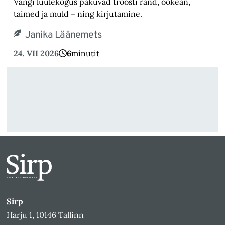
Vangi luulekogus pakuvad tröösti rand, ookean,
taimed ja muld – ning kirjutamine.
Janika Läänemets
24. VII 2026
6
minutit
Sirp
Harju 1, 10146 Tallinn