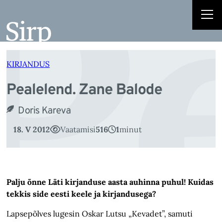
P
Liigu
sisu
juurde
KIRJANDUS
Pealelend. Zane Balode
Doris Kareva
18. V 2012
Vaatamisi
516
1
minut
Palju õnne Läti kirjanduse aasta auhinna puhul! Kuidas
tekkis side eesti keele ja kirjandusega?
Lapsepõlves lugesin Oskar Lutsu „Kevadet”, samuti