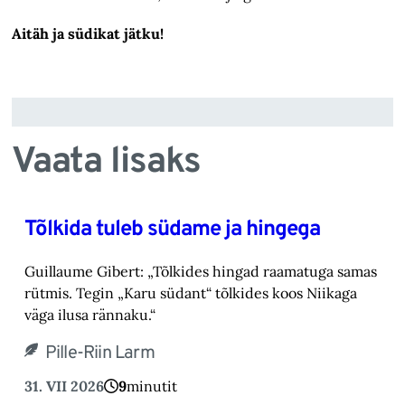
Aitäh ja südikat jätku!
Vaata lisaks
Tõlkida tuleb südame ja hingega
Guillaume Gibert: „Tõlkides hingad raamatuga samas
rütmis. Tegin „Karu südant“ tõlkides koos Niikaga
väga ilusa rännaku.“
Pille-Riin Larm
31. VII 2026
9
minutit