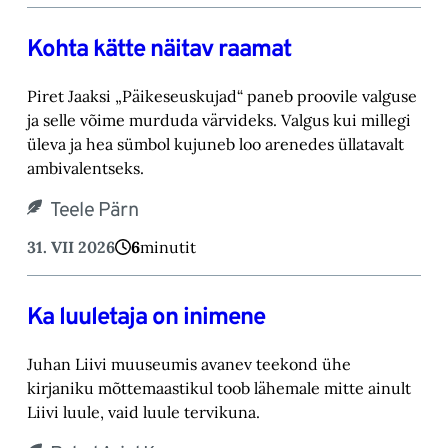
Kohta kätte näitav raamat
Piret Jaaksi „Päikeseuskujad“ paneb proovile valguse
ja selle võime murduda värvideks. Valgus kui millegi
üleva ja hea sümbol kujuneb loo arenedes üllatavalt
ambivalentseks.
Teele Pärn
31. VII 2026
6
minutit
Ka luuletaja on inimene
Juhan Liivi muuseumis avanev teekond ühe
kirjaniku mõttemaastikul toob lähemale mitte ainult
Liivi luule, vaid luule tervikuna.