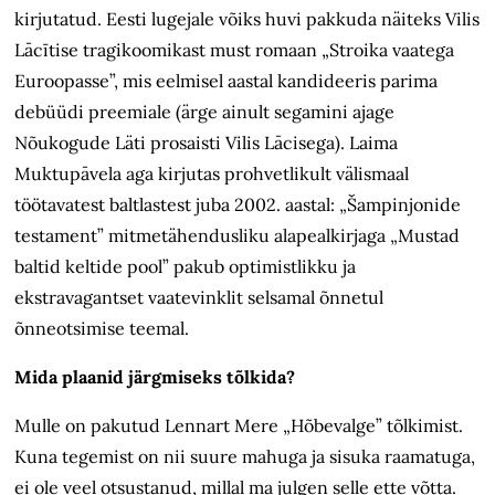
kirjutatud. Eesti lugejale võiks huvi pakkuda näiteks Vilis
Lācītise tragikoomikast must romaan „Stroika vaatega
Euroopasse”, mis eelmisel aastal kandideeris parima
debüüdi preemiale (ärge ainult segamini ajage
Nõukogude Läti prosaisti Vilis Lācisega). Laima
Muktupāvela aga kirjutas prohvetlikult välismaal
töötavatest baltlastest juba 2002. aastal: „Šampinjonide
testament” mitmetähendusliku alapealkirjaga „Mustad
baltid keltide pool” pakub optimistlikku ja
ekstravagantset vaatevinklit selsamal õnnetul
õnneotsimise teemal.
Mida plaanid järgmiseks tõlkida?
Mulle on pakutud Lennart Mere „Hõbevalge” tõlkimist.
Kuna tegemist on nii suure mahuga ja sisuka raamatuga,
ei ole veel otsustanud, millal ma julgen selle ette võtta.