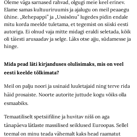
Oleme väga sarnased rahvad, olgugi meie keel erinev.
Elame samas kultuuriruumis ja ajalugu on meil peaaegu
ühine. „Rehepappi” ja „Ussisõnu” lugedes pidin endale
mitu korda meelde tuletama, et tegemist on siiski eesti
autoriga. Ei olnud vaja mitte midagi eraldi seletada, kõik
oli täiesti arusaadav ja selge. Läks otse ajju, südamesse ja
hinge.
Mida pead läti kirjanduses olulisimaks, mis on veel
eesti keelde tõlkimata?
Meil on palju noori ja usinaid luuletajaid ning terve rida
häid prosaiste. Noorte autorite juttude kogu võiks olla
esmaabiks.
Temaatiliselt spetsiifiline ja huvitav nišš on aga
tänapäeva lätlaste massilised seiklused Euroopas. Sellel
teemal on minu teada vähemalt kaks head raamatut