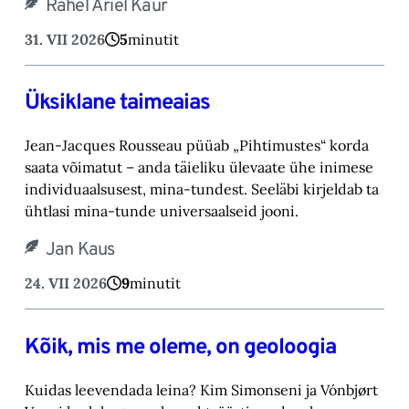
Rahel Ariel Kaur
31. VII 2026
5
minutit
Üksiklane taimeaias
Jean-Jacques Rousseau püüab „Pihtimustes“ korda
saata võimatut – anda täieliku ülevaate ühe inimese
individuaalsusest, mina-tundest. Seeläbi kirjeldab ta
ühtlasi mina-tunde universaalseid jooni.
Jan Kaus
24. VII 2026
9
minutit
Kõik, mis me oleme, on geoloogia
Kuidas leevendada leina? Kim Simonseni ja Vónbjørt