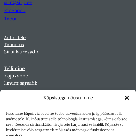
sirp@sirp.ee
Facebook
Toeta
Autoritele
Toimetus
Sirbi laureaadid
Tellimine
Kojukanne
Ilmumisgraafik
Küpsistega nõustumine
Veebiarhiiv
Sirp pdf-failidena Digaris
Kasutame küpsiseid seadme teabe salvestamiseks ja ligipääsuks selle
Kultuurileht 1994-1997
andmetele. Kui nõustute selle tehnoloogia kasutamisega, võimaldab see
Reede 1989-1990
meil töödelda sirvimiskäitumist ja teie harjumusi sel saidil. Küpsistest
Sirp ja Vasar 1940-1989
keeldumine võib negatiivselt mõjutada mõningaid funktsioone ja
võimalusi.